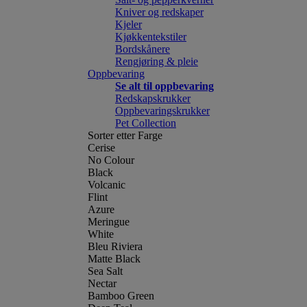
Kniver og redskaper
Kjeler
Kjøkkentekstiler
Bordskånere
Rengjøring & pleie
Oppbevaring
Se alt til oppbevaring
Redskapskrukker
Oppbevaringskrukker
Pet Collection
Sorter etter Farge
Cerise
No Colour
Black
Volcanic
Flint
Azure
Meringue
White
Bleu Riviera
Matte Black
Sea Salt
Nectar
Bamboo Green