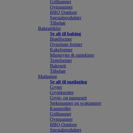
Grillpanner
Ovnspanner
BBQ Outdoor
Spesialprodukter
Tilbehør
Bakeartikler
Se alt til baking
Brødformer
Ovnsfaste former
Kakeformer
Minigryter & ramekiner
Terteformer
Bakesett
Tilbehør
Matlaging
Se alt til matlaging
Gryter
Gryteknotter
Gryte- og pannesett
Stekepanner og wokpanner
Kasseroller
Grillpanner
Ovnspanner
BBQ Outdoor
Spesialprodukter