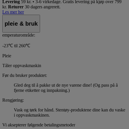
Levering
59 kr. • 3-6 virkedage.
Gratis levering på kjøp over 799
kr.
Returer
30 dagers angrerett.
Les mer her
pleie & bruk
emperaturområde:
-23℃ til 260℃
Pleie
Tåler oppvaskmaskin
Før du bruker produktet:
Gled deg til å pakke ut de nye varene dine! (Og pass på å
fjerne etiketter og innpakning.)
Rengjøring:
Vask og tørk for hånd. Stentøy-produktene dine kan du vaske
i oppvaskmaskinen.
Vi aksepterer følgende betalingsmetoder