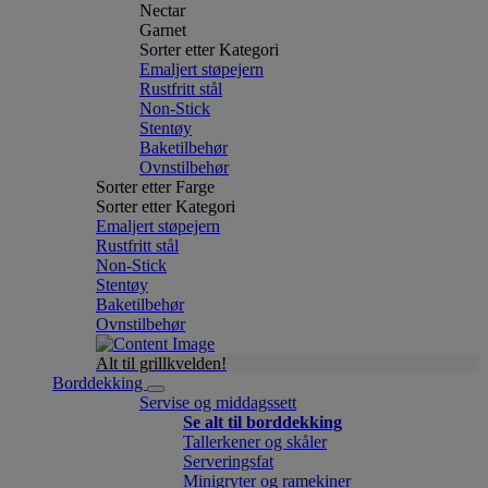
Nectar
Garnet
Sorter etter Kategori
Emaljert støpejern
Rustfritt stål
Non-Stick
Stentøy
Baketilbehør
Ovnstilbehør
Sorter etter Farge
Sorter etter Kategori
Emaljert støpejern
Rustfritt stål
Non-Stick
Stentøy
Baketilbehør
Ovnstilbehør
Alt til grillkvelden!
Borddekking
Servise og middagssett
Se alt til borddekking
Tallerkener og skåler
Serveringsfat
Minigryter og ramekiner