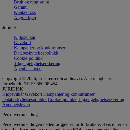
Bruk og rengjøring
Garanti
Kontakt oss
Angret kjøp
Juridisk
Kjøpsvilkår
Gavekort
Kampanjer og konkurranser
Databeskyttelsespolitikk
Cookie-politikk
Tilgjengelighetserklæring
Åpenhetsloven
Copyright © 2026, Le Creuset Scandinavia. Alle rettigheter
forbeholdt. NUF 9860 08 454.
JURIDISK
Kjøpsvilkår
Gavekort
Kampanjer og konkurranser
Databeskyttelsespolitikk
Cookie-politikk
Tilgjengelighetserklæring
Åpenhetsloven
Personvernmelding
Personvernmeldingen nedenfor gjelder for forbrukere. Hvis du er en
samarbeidspartner av oss, vennligst se B2Bs personvernmelding