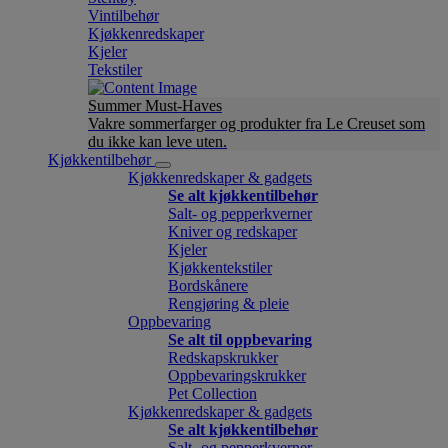
Vintilbehør
Kjøkkenredskaper
Kjeler
Tekstiler
Summer Must-Haves
Vakre sommerfarger og produkter fra Le Creuset som
du ikke kan leve uten.
Kjøkkentilbehør
Kjøkkenredskaper & gadgets
Se alt kjøkkentilbehør
Salt- og pepperkverner
Kniver og redskaper
Kjeler
Kjøkkentekstiler
Bordskånere
Rengjøring & pleie
Oppbevaring
Se alt til oppbevaring
Redskapskrukker
Oppbevaringskrukker
Pet Collection
Kjøkkenredskaper & gadgets
Se alt kjøkkentilbehør
Salt- og pepperkverner