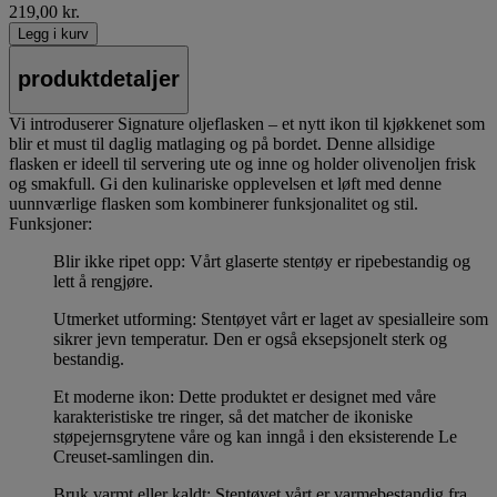
219,00 kr.
Legg i kurv
produktdetaljer
Vi introduserer Signature oljeflasken – et nytt ikon til kjøkkenet som
blir et must til daglig matlaging og på bordet. Denne allsidige
flasken er ideell til servering ute og inne og holder olivenoljen frisk
og smakfull. Gi den kulinariske opplevelsen et løft med denne
uunnværlige flasken som kombinerer funksjonalitet og stil.
Funksjoner:
Blir ikke ripet opp: Vårt glaserte stentøy er ripebestandig og
lett å rengjøre.
Utmerket utforming: Stentøyet vårt er laget av spesialleire som
sikrer jevn temperatur. Den er også eksepsjonelt sterk og
bestandig.
Et moderne ikon: Dette produktet er designet med våre
karakteristiske tre ringer, så det matcher de ikoniske
støpejernsgrytene våre og kan inngå i den eksisterende Le
Creuset-samlingen din.
Bruk varmt eller kaldt: Stentøyet vårt er varmebestandig fra