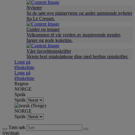
Nyheter
Se de søte nye minigrytene og andre spennende nyheter
fra Le Creuset.
Guider og temaer
Velkommen til vår verden av inspirerende trender,
farger og gode koketips.
Våre favorittoppskrifter
Skjem bort smaksløkene dine med herlige oppskrifter.
Logg på
Ønskeliste
Logg på
Ønskeliste
Region
NORGE
Språk
Språk
NORGE
Språk
Tøm søk
SW0846