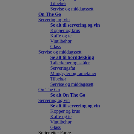
Tilbehør
Servise og middagssett
On The Go
Servering og vin
Se alt til servering og vin
Kopper og krus
Kaffe og te
Vintilbehør
Glass
Servise og middagssett
Se alt til borddekking
Tallerkener og skåler
Serveringsfat
Minigryter og ramekiner
Tilbehør
Servise og middagssett
On The Go
Se alt On The Go
Servering og vin
Se alt til servering og vin
Kopper og krus
Kaffe og te
Vintilbehør
Glass
Sorter etter Farge