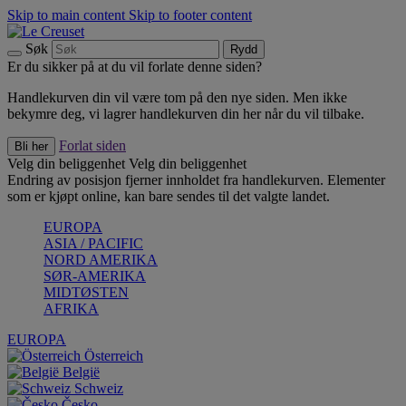
Skip to main content
Skip to footer content
Søk
Rydd
Er du sikker på at du vil forlate denne siden?
Handlekurven din vil være tom på den nye siden. Men ikke
bekymre deg, vi lagrer handlekurven din her når du vil tilbake.
Forlat siden
Bli her
Velg din beliggenhet
Velg din beliggenhet
Endring av posisjon fjerner innholdet fra handlekurven. Elementer
som er kjøpt online, kan bare sendes til det valgte landet.
EUROPA
ASIA / PACIFIC
NORD AMERIKA
SØR-AMERIKA
MIDTØSTEN
AFRIKA
EUROPA
Österreich
België
Schweiz
Česko