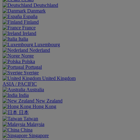
Deutschland
Danmark
España
Finland
France
Ireland
Italia
Luxembourg
Nederland
Norge
Polska
Portugal
Sverige
United Kingdom
ASIA / PACIFIC
Australia
India
New Zealand
Hong Kong
日本
Taiwan
Malaysia
China
Singapore