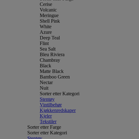
Cerise
Volcanic
Meringue
Shell Pink
White
Azure
Deep Teal
Flint
Sea Salt
Bleu Riviera
Chambray
Black
Matte Black
Bamboo Green
Nectar
Nuit
Sorter etter Kategori
Stentøy
Vintilbehør
Kjøkkenredskaper
Kjeler
Tekstiler
Sorter etter Farge
Sorter etter Kategori
Stentøy