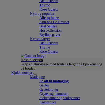
Bleu Riviera
Thyme
Rose Quartz
Nytt og populært
Alle nyheter
Kun hos Le Creuset
Best Sellers
Høstkolleksjon
Bryllupsgaver
Nyeste farger
Bleu Riviera
Thyme
Rose Quartz
Høstkolleksjon
Skap en atmosfære med høstens farger på kjøkkenet og
på bordet.
Kjøkkenutstyr
Matlaging
Se alt til matlaging
Gryter
Gryteknotter
Gryte- og pannesett
Stekepanner og wokpanner
Kasseroller