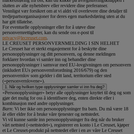
markedsføring fra oss, kan du klikke på avregistreringsknappen i
slutten av alle nyhetsbrev eller revidere dine preferanser.
Vennligst vær forsikret om at vi aldri vil overlevere dine detaljer til
tredjepartsorganisasjoner for deres egen markedsføring uten at du
har gitt tillatelse.
For eventuelle opplysninger eller for å utøve dine
personvernrettigheter, kan du sende oss e-post til
privacy@lecreuset.com
.
LE CREUSET PERSONVERNMELDING I SIN HELHET
Le Creuset har et sterkt engasjement for å beskytte dine
personopplysninger og ditt personvern, og denne meldingen
forklarer hvordan vi samler inn og behandler dine
personopplysninger i samsvar med EU-lovgivningen om personvern
(inkludert EUs personvernforordning 2016/679) og den
personvernlov som gjelder i ditt land, territorium eller sted
(«personvernlovene»).
1. Når og hvilken type opplysninger samler vi inn fra deg?
«Personopplysninger» betyr alle opplysninger knyttet til deg og som
gjør det mulig for oss å identifisere deg, enten direkte eller i
kombinasjon med andre opplysninger.
Barn
: Vi ber ikke om personopplysninger fra barn. Du må være 18
år eller eldre for å bruke våre tjenester og nettstedet.
Vi vil kunne samle inn personopplysninger fra deg når du bruker
vårt nettsted («nettstedet»), registrerer en konto i Le Creuset, kjøper
et Le Creuset-produkt på nettstedet eller i en av våre Le Creuset