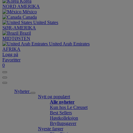
Korea
NORD AMERIKA
México
Canada
United States
SØR-AMERIKA
Brazil
MIDTØSTEN
United Arab Emirates
AFRIKA
Logg på
Favoritter
0
Nyheter
Nytt og populært
Alle nyheter
Kun hos Le Creuset
Best Sellers
Høstkolleksjon
Bryllupsgaver
Nyeste farger