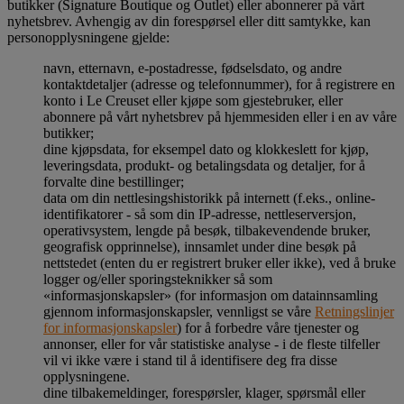
butikker (Signature Boutique og Outlet) eller abonnerer på vårt
nyhetsbrev. Avhengig av din forespørsel eller ditt samtykke, kan
personopplysningene gjelde:
navn, etternavn, e-postadresse, fødselsdato, og andre
kontaktdetaljer (adresse og telefonnummer), for å registrere en
konto i Le Creuset eller kjøpe som gjestebruker, eller
abonnere på vårt nyhetsbrev på hjemmesiden eller i en av våre
butikker;
dine kjøpsdata, for eksempel dato og klokkeslett for kjøp,
leveringsdata, produkt- og betalingsdata og detaljer, for å
forvalte dine bestillinger;
data om din nettlesingshistorikk på internett (f.eks., online-
identifikatorer - så som din IP-adresse, nettleserversjon,
operativsystem, lengde på besøk, tilbakevendende bruker,
geografisk opprinnelse), innsamlet under dine besøk på
nettstedet (enten du er registrert bruker eller ikke), ved å bruke
logger og/eller sporingsteknikker så som
«informasjonskapsler» (for informasjon om datainnsamling
gjennom informasjonskapsler, vennligst se våre
Retningslinjer
for informasjonskapsler
) for å forbedre våre tjenester og
annonser, eller for vår statistiske analyse - i de fleste tilfeller
vil vi ikke være i stand til å identifisere deg fra disse
opplysningene.
dine tilbakemeldinger, forespørsler, klager, spørsmål eller