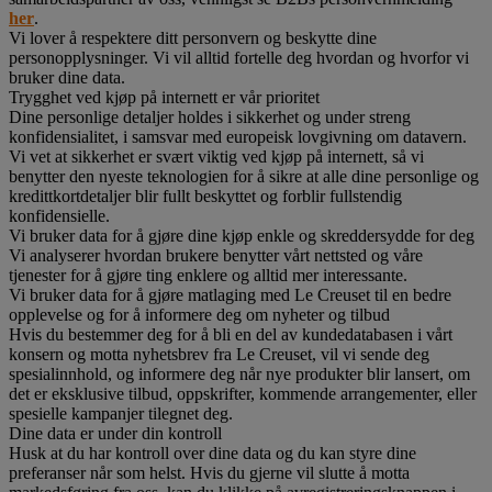
her
.
Vi lover å respektere ditt personvern og beskytte dine
personopplysninger. Vi vil alltid fortelle deg hvordan og hvorfor vi
bruker dine data.
Trygghet ved kjøp på internett er vår prioritet
Dine personlige detaljer holdes i sikkerhet og under streng
konfidensialitet, i samsvar med europeisk lovgivning om datavern.
Vi vet at sikkerhet er svært viktig ved kjøp på internett, så vi
benytter den nyeste teknologien for å sikre at alle dine personlige og
kredittkortdetaljer blir fullt beskyttet og forblir fullstendig
konfidensielle.
Vi bruker data for å gjøre dine kjøp enkle og skreddersydde for deg
Vi analyserer hvordan brukere benytter vårt nettsted og våre
tjenester for å gjøre ting enklere og alltid mer interessante.
Vi bruker data for å gjøre matlaging med Le Creuset til en bedre
opplevelse og for å informere deg om nyheter og tilbud
Hvis du bestemmer deg for å bli en del av kundedatabasen i vårt
konsern og motta nyhetsbrev fra Le Creuset, vil vi sende deg
spesialinnhold, og informere deg når nye produkter blir lansert, om
det er eksklusive tilbud, oppskrifter, kommende arrangementer, eller
spesielle kampanjer tilegnet deg.
Dine data er under din kontroll
Husk at du har kontroll over dine data og du kan styre dine
preferanser når som helst. Hvis du gjerne vil slutte å motta