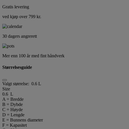
Gratis levering
ved kjøp over 799 kr.
30 dagers angrerett
Mer enn 100 år med fint håndverk
Størrelsesguide
Valgt størrelse:
0.6 L
Size
0.6 L
A = Bredde
B = Dybde
C = Høyde
D = Lengde
E = Bunnens diameter
F = Kapasitet