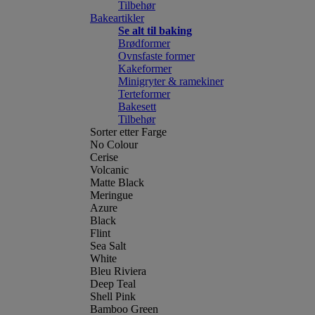
Tilbehør
Bakeartikler
Se alt til baking
Brødformer
Ovnsfaste former
Kakeformer
Minigryter & ramekiner
Terteformer
Bakesett
Tilbehør
Sorter etter Farge
No Colour
Cerise
Volcanic
Matte Black
Meringue
Azure
Black
Flint
Sea Salt
White
Bleu Riviera
Deep Teal
Shell Pink
Bamboo Green