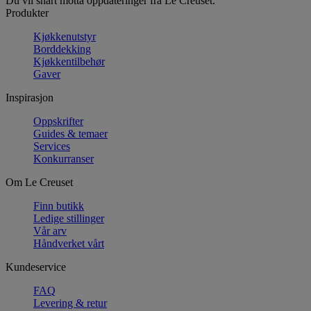
Du vil snart motta oppdateringer fra Le Creuset.
Produkter
Kjøkkenutstyr
Borddekking
Kjøkkentilbehør
Gaver
Inspirasjon
Oppskrifter
Guides & temaer
Services
Konkurranser
Om Le Creuset
Finn butikk
Ledige stillinger
Vår arv
Håndverket vårt
Kundeservice
FAQ
Levering & retur