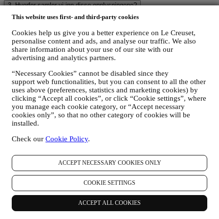
3. Hvorfor samler vi inn disse opplysningene?
Vi vil kunne behandle dine data for følgende formål:
This website uses first- and third-party cookies
FOR VÅRE JURIDISKE FORPLIKTELSER
Cookies help us give you a better experience on Le Creuset,
Det kan være at vi må behandle enkelte data om deg for å
personalise content and ads, and analyse our traffic. We also
oppfylle våre juridiske forpliktelser og andre forpliktelser som
share information about your use of our site with our
oppstår på grunnlag av instruksjoner som mottas fra
advertising and analytics partners.
myndighetene.
“Necessary Cookies” cannot be disabled since they
FOR Å OPPRETTE EN KONTO I LE CREUSET
support web functionalities, but you can consent to all the other
Vi vil bruke dine data for å opprette en konto i Le Creuset
uses above (preferences, statistics and marketing cookies) by
som vil gi deg tilgang til en rekke fordeler tilegnet registrerte
clicking “Accept all cookies”, or click “Cookie settings”, where
brukere, for bedre å nyte våre tjenester, så som raskere
you manage each cookie category, or “Accept necessary
utsjekking, lagre flere forsendelsesadresser, vise og spore
cookies only”, so that no other category of cookies will be
bestillinger. Denne behandlingsaktiviteten er basert på den
installed.
kontraktsmessige utførelse av denne tjenesten.
FOR Å FORVALTE DINE BESTILLINGER OG LEVERE
Check our
Cookie Policy
.
VÅRE PRODUKTER, TJENESTER OG BISTAND TIL
DEG
Vi vil bruke dine data til å forvalte kontraktsforholdet med
ACCEPT NECESSARY COOKIES ONLY
deg, dine kjøp av produkter på nettstedet og/eller i en av våre
Le Creuset butikker, din bruk av nettstedet, eventuelle
COOKIE SETTINGS
etterfølgende ettersalgsbistand, eller din deltakelse i
konkurranser. Det kan være at vi må behandle enkelte data
ACCEPT ALL COOKIES
om deg for våre administrative formål knyttet til
kontraktsforholdet med deg inkludert regnskapsføring,