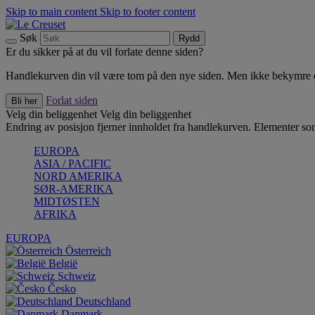
Skip to main content
Skip to footer content
Søk
Rydd
Er du sikker på at du vil forlate denne siden?
Handlekurven din vil være tom på den nye siden. Men ikke bekymre deg
Forlat siden
Bli her
Velg din beliggenhet
Velg din beliggenhet
Endring av posisjon fjerner innholdet fra handlekurven. Elementer som 
EUROPA
ASIA / PACIFIC
NORD AMERIKA
SØR-AMERIKA
MIDTØSTEN
AFRIKA
EUROPA
Österreich
België
Schweiz
Česko
Deutschland
Danmark