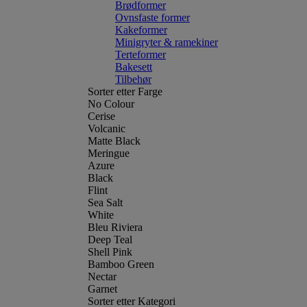
Brødformer
Ovnsfaste former
Kakeformer
Minigryter & ramekiner
Terteformer
Bakesett
Tilbehør
Sorter etter Farge
No Colour
Cerise
Volcanic
Matte Black
Meringue
Azure
Black
Flint
Sea Salt
White
Bleu Riviera
Deep Teal
Shell Pink
Bamboo Green
Nectar
Garnet
Sorter etter Kategori