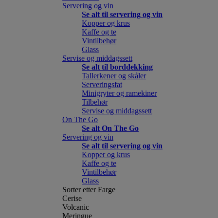
Servering og vin
Se alt til servering og vin
Kopper og krus
Kaffe og te
Vintilbehør
Glass
Servise og middagssett
Se alt til borddekking
Tallerkener og skåler
Serveringsfat
Minigryter og ramekiner
Tilbehør
Servise og middagssett
On The Go
Se alt On The Go
Servering og vin
Se alt til servering og vin
Kopper og krus
Kaffe og te
Vintilbehør
Glass
Sorter etter Farge
Cerise
Volcanic
Meringue