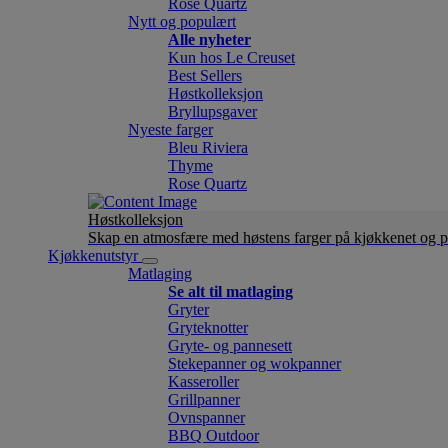
Rose Quartz
Nytt og populært
Alle nyheter
Kun hos Le Creuset
Best Sellers
Høstkolleksjon
Bryllupsgaver
Nyeste farger
Bleu Riviera
Thyme
Rose Quartz
Høstkolleksjon
Skap en atmosfære med høstens farger på kjøkkenet og p
Kjøkkenutstyr
Matlaging
Se alt til matlaging
Gryter
Gryteknotter
Gryte- og pannesett
Stekepanner og wokpanner
Kasseroller
Grillpanner
Ovnspanner
BBQ Outdoor