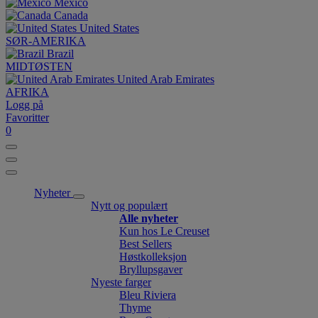
México
Canada
United States
SØR-AMERIKA
Brazil
MIDTØSTEN
United Arab Emirates
AFRIKA
Logg på
Favoritter
0
Nyheter
Nytt og populært
Alle nyheter
Kun hos Le Creuset
Best Sellers
Høstkolleksjon
Bryllupsgaver
Nyeste farger
Bleu Riviera
Thyme