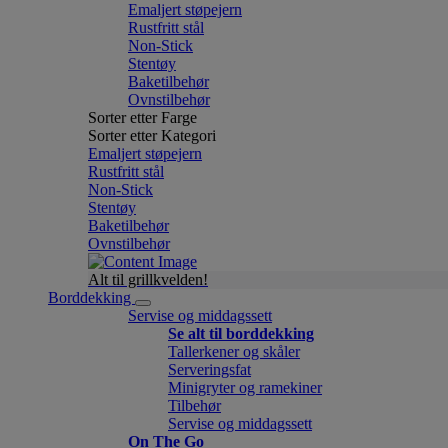
Emaljert støpejern
Rustfritt stål
Non-Stick
Stentøy
Baketilbehør
Ovnstilbehør
Sorter etter Farge
Sorter etter Kategori
Emaljert støpejern
Rustfritt stål
Non-Stick
Stentøy
Baketilbehør
Ovnstilbehør
Alt til grillkvelden!
Borddekking
Servise og middagssett
Se alt til borddekking
Tallerkener og skåler
Serveringsfat
Minigryter og ramekiner
Tilbehør
Servise og middagssett
On The Go