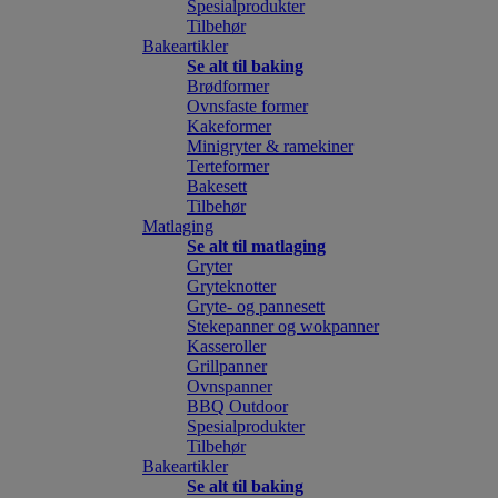
Spesialprodukter
Tilbehør
Bakeartikler
Se alt til baking
Brødformer
Ovnsfaste former
Kakeformer
Minigryter & ramekiner
Terteformer
Bakesett
Tilbehør
Matlaging
Se alt til matlaging
Gryter
Gryteknotter
Gryte- og pannesett
Stekepanner og wokpanner
Kasseroller
Grillpanner
Ovnspanner
BBQ Outdoor
Spesialprodukter
Tilbehør
Bakeartikler
Se alt til baking