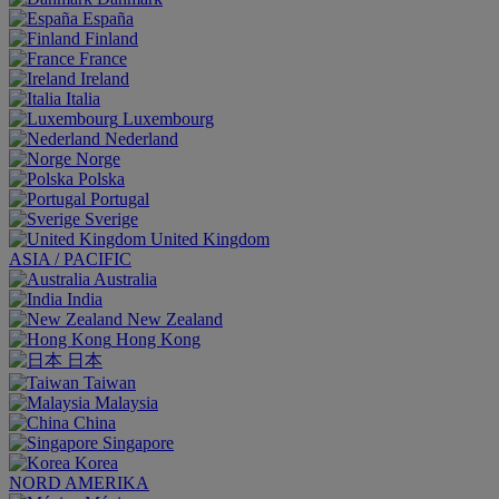
España
Finland
France
Ireland
Italia
Luxembourg
Nederland
Norge
Polska
Portugal
Sverige
United Kingdom
ASIA / PACIFIC
Australia
India
New Zealand
Hong Kong
日本
Taiwan
Malaysia
China
Singapore
Korea
NORD AMERIKA