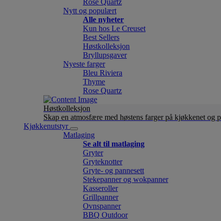
Rose Quartz
Nytt og populært
Alle nyheter
Kun hos Le Creuset
Best Sellers
Høstkolleksjon
Bryllupsgaver
Nyeste farger
Bleu Riviera
Thyme
Rose Quartz
Høstkolleksjon
Skap en atmosfære med høstens farger på kjøkkenet og p
Kjøkkenutstyr
Matlaging
Se alt til matlaging
Gryter
Gryteknotter
Gryte- og pannesett
Stekepanner og wokpanner
Kasseroller
Grillpanner
Ovnspanner
BBQ Outdoor