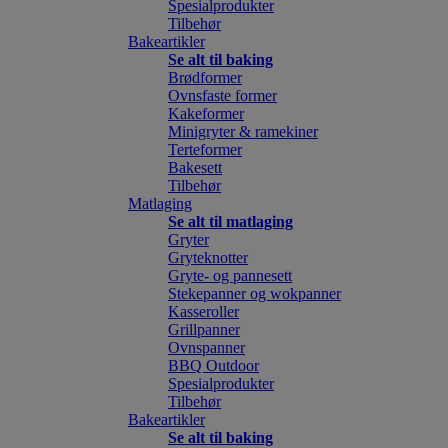
Spesialprodukter
Tilbehør
Bakeartikler
Se alt til baking
Brødformer
Ovnsfaste former
Kakeformer
Minigryter & ramekiner
Terteformer
Bakesett
Tilbehør
Matlaging
Se alt til matlaging
Gryter
Gryteknotter
Gryte- og pannesett
Stekepanner og wokpanner
Kasseroller
Grillpanner
Ovnspanner
BBQ Outdoor
Spesialprodukter
Tilbehør
Bakeartikler
Se alt til baking