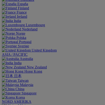
España
Finland
France
Ireland
Italia
Luxembourg
Nederland
Norge
Polska
Portugal
Sverige
United Kingdom
ASIA / PACIFIC
Australia
India
New Zealand
Hong Kong
日本
Taiwan
Malaysia
China
Singapore
Korea
NORD AMERIKA