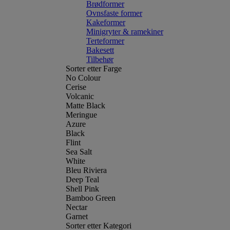
Brødformer
Ovnsfaste former
Kakeformer
Minigryter & ramekiner
Terteformer
Bakesett
Tilbehør
Sorter etter Farge
No Colour
Cerise
Volcanic
Matte Black
Meringue
Azure
Black
Flint
Sea Salt
White
Bleu Riviera
Deep Teal
Shell Pink
Bamboo Green
Nectar
Garnet
Sorter etter Kategori