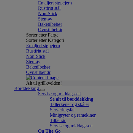
Emaljert støpejern
Rustfritt stål
Non-Stick
Stentøy
Baketilbehør
Ovnstilbehør
Sorter etter Farge
Sorter etter Kategori
Emaljert støpejern
Rustfritt stål
Non-Stick
Stentøy
Baketilbehør
Ovnstilbehør
Alt til grillkvelden!
Borddekking
Servise og middagssett
Se alt til borddekking
Tallerkener og skåler
Serveringsfat
Minigryter og ramekiner
Tilbehør
Servise og middagssett
On The Go