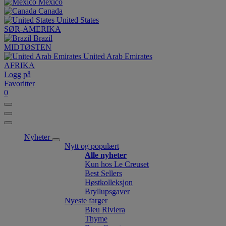
México
Canada
United States
SØR-AMERIKA
Brazil
MIDTØSTEN
United Arab Emirates
AFRIKA
Logg på
Favoritter
0
Nyheter
Nytt og populært
Alle nyheter
Kun hos Le Creuset
Best Sellers
Høstkolleksjon
Bryllupsgaver
Nyeste farger
Bleu Riviera
Thyme