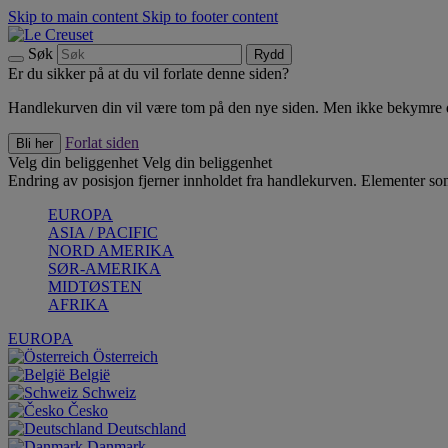
Skip to main content
Skip to footer content
Søk
Rydd
Er du sikker på at du vil forlate denne siden?
Handlekurven din vil være tom på den nye siden. Men ikke bekymre deg
Forlat siden
Bli her
Velg din beliggenhet
Velg din beliggenhet
Endring av posisjon fjerner innholdet fra handlekurven. Elementer som 
EUROPA
ASIA / PACIFIC
NORD AMERIKA
SØR-AMERIKA
MIDTØSTEN
AFRIKA
EUROPA
Österreich
België
Schweiz
Česko
Deutschland
Danmark