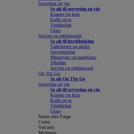
Servering og vin
Se alt til servering og vin
Kopper og krus
Kaffe og te
Vintilbehør
Glass
Servise og middagssett
Se alt til borddekking
Tallerkener og skåler
Serveringsfat
Minigryter og ramekiner
Tilbehør
Servise og middagssett
On The Go
Se alt On The Go
Servering og vin
Se alt til servering og vin
Kopper og krus
Kaffe og te
Vintilbehør
Glass
Sorter etter Farge
Cerise
Volcanic
Meringue