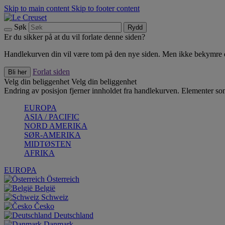
Skip to main content
Skip to footer content
Søk
Rydd
Er du sikker på at du vil forlate denne siden?
Handlekurven din vil være tom på den nye siden. Men ikke bekymre deg
Forlat siden
Bli her
Velg din beliggenhet
Velg din beliggenhet
Endring av posisjon fjerner innholdet fra handlekurven. Elementer som 
EUROPA
ASIA / PACIFIC
NORD AMERIKA
SØR-AMERIKA
MIDTØSTEN
AFRIKA
EUROPA
Österreich
België
Schweiz
Česko
Deutschland
Danmark