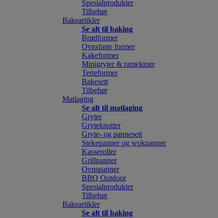
Spesialprodukter
Tilbehør
Bakeartikler
Se alt til baking
Brødformer
Ovnsfaste former
Kakeformer
Minigryter & ramekiner
Terteformer
Bakesett
Tilbehør
Matlaging
Se alt til matlaging
Gryter
Gryteknotter
Gryte- og pannesett
Stekepanner og wokpanner
Kasseroller
Grillpanner
Ovnspanner
BBQ Outdoor
Spesialprodukter
Tilbehør
Bakeartikler
Se alt til baking