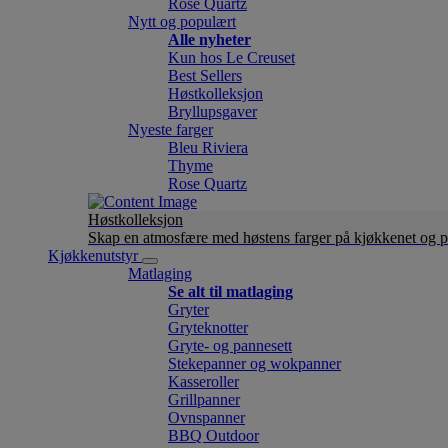
Rose Quartz
Nytt og populært
Alle nyheter
Kun hos Le Creuset
Best Sellers
Høstkolleksjon
Bryllupsgaver
Nyeste farger
Bleu Riviera
Thyme
Rose Quartz
Høstkolleksjon
Skap en atmosfære med høstens farger på kjøkkenet og p
Kjøkkenutstyr
Matlaging
Se alt til matlaging
Gryter
Gryteknotter
Gryte- og pannesett
Stekepanner og wokpanner
Kasseroller
Grillpanner
Ovnspanner
BBQ Outdoor