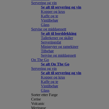
Servering og vin
Se alt til servering og vin
Kopper og krus
Kaffe og te
Vintilbehør
Glass
Servise og middagssett
Se alt til borddekking
Tallerkener og skåler
Serveringsfat
Minigryter og ramekiner
Tilbehør
Servise og middagssett
On The Go
Se alt On The Go
Servering og vin
Se alt til servering og vin
Kopper og krus
Kaffe og te
Vintilbehør
Glass
Sorter etter Farge
Cerise
Volcanic
Meringue