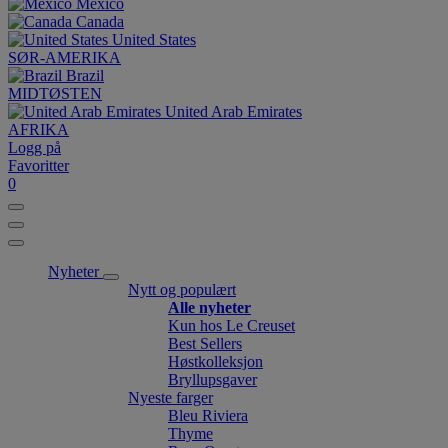
México
Canada
United States
SØR-AMERIKA
Brazil
MIDTØSTEN
United Arab Emirates
AFRIKA
Logg på
Favoritter
0
Nyheter
Nytt og populært
Alle nyheter
Kun hos Le Creuset
Best Sellers
Høstkolleksjon
Bryllupsgaver
Nyeste farger
Bleu Riviera
Thyme