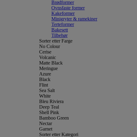
Brødformer
Ovnsfaste former
Kakeformer
Minigryter & ramekiner
Terteformer
Bakesett
Tilbehør
Sorter etter Farge
No Colour
Cerise
Volcanic
Matte Black
Meringue
Azure
Black
Flint
Sea Salt
White
Bleu Riviera
Deep Teal
Shell Pink
Bamboo Green
Nectar
Garnet
Sorter etter Kategori