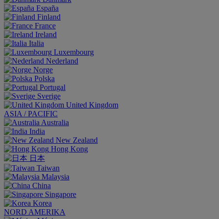
España
Finland
France
Ireland
Italia
Luxembourg
Nederland
Norge
Polska
Portugal
Sverige
United Kingdom
ASIA / PACIFIC
Australia
India
New Zealand
Hong Kong
日本
Taiwan
Malaysia
China
Singapore
Korea
NORD AMERIKA