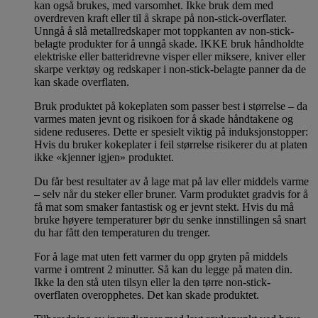
kan også brukes, med varsomhet. Ikke bruk dem med
overdreven kraft eller til å skrape på non-stick-overflater.
Unngå å slå metallredskaper mot toppkanten av non-stick-
belagte produkter for å unngå skade. IKKE bruk håndholdte
elektriske eller batteridrevne visper eller miksere, kniver eller
skarpe verktøy og redskaper i non-stick-belagte panner da de
kan skade overflaten.
Bruk produktet på kokeplaten som passer best i størrelse – da
varmes maten jevnt og risikoen for å skade håndtakene og
sidene reduseres. Dette er spesielt viktig på induksjonstopper:
Hvis du bruker kokeplater i feil størrelse risikerer du at platen
ikke «kjenner igjen» produktet.
Du får best resultater av å lage mat på lav eller middels varme
– selv når du steker eller bruner. Varm produktet gradvis for å
få mat som smaker fantastisk og er jevnt stekt. Hvis du må
bruke høyere temperaturer bør du senke innstillingen så snart
du har fått den temperaturen du trenger.
For å lage mat uten fett varmer du opp gryten på middels
varme i omtrent 2 minutter. Så kan du legge på maten din.
Ikke la den stå uten tilsyn eller la den tørre non-stick-
overflaten overopphetes. Det kan skade produktet.