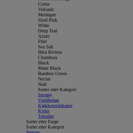
Cerise
Volcanic
Meringue
Shell Pink
White
Deep Teal
Azure
Flint
Sea Salt
Bleu Riviera
Chambray
Black
Matte Black
Bamboo Green
Nectar
Nuit
Sorter etter Kategori
Stentøy
Vintilbehør
Kjøkkenredskaper
Kjeler
Tekstiler
Sorter etter Farge
Sorter etter Kategori
Stentøy