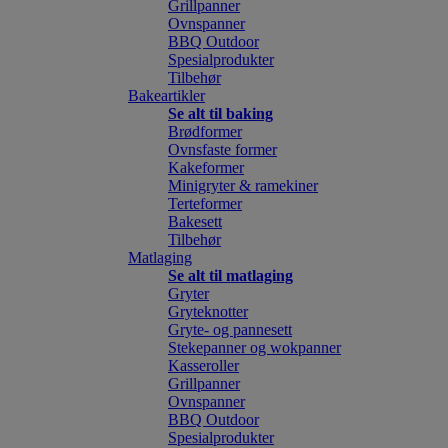
Grillpanner
Ovnspanner
BBQ Outdoor
Spesialprodukter
Tilbehør
Bakeartikler
Se alt til baking
Brødformer
Ovnsfaste former
Kakeformer
Minigryter & ramekiner
Terteformer
Bakesett
Tilbehør
Matlaging
Se alt til matlaging
Gryter
Gryteknotter
Gryte- og pannesett
Stekepanner og wokpanner
Kasseroller
Grillpanner
Ovnspanner
BBQ Outdoor
Spesialprodukter