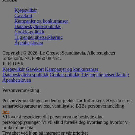
Kjøpsvilkår
Gavekort
Kampanjer og konkurranser
Databeskyttelsespolitikk
Cookie-politikk
Tilgjengelighetserklæring
Åpenhetsloven
Copyright © 2026, Le Creuset Scandinavia. Alle rettigheter
forbeholdt. NUF 9860 08 454.
JURIDISK
Kjøpsvilkår
Gavekort
Kampanjer og konkurranser
Databeskyttelsespolitikk
Cookie-politikk
Tilgjengelighetserklæring
Åpenhetsloven
Personvernmelding
Personvernmeldingen nedenfor gjelder for forbrukere. Hvis du er en
samarbeidspartner av oss, vennligst se B2Bs personvernmelding
her
.
Vi lover å respektere ditt personvern og beskytte dine
personopplysninger. Vi vil alltid fortelle deg hvordan og hvorfor vi
bruker dine data.
Trygghet ved kjøp på internett er vår prioritet