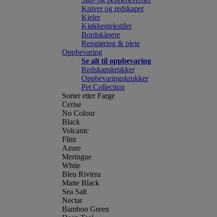
Kniver og redskaper
Kjeler
Kjøkkentekstiler
Bordskånere
Rengjøring & pleie
Oppbevaring
Se alt til oppbevaring
Redskapskrukker
Oppbevaringskrukker
Pet Collection
Sorter etter Farge
Cerise
No Colour
Black
Volcanic
Flint
Azure
Meringue
White
Bleu Riviera
Matte Black
Sea Salt
Nectar
Bamboo Green