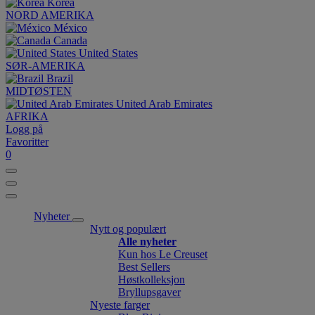
Korea
NORD AMERIKA
México
Canada
United States
SØR-AMERIKA
Brazil
MIDTØSTEN
United Arab Emirates
AFRIKA
Logg på
Favoritter
0
Nyheter
Nytt og populært
Alle nyheter
Kun hos Le Creuset
Best Sellers
Høstkolleksjon
Bryllupsgaver
Nyeste farger