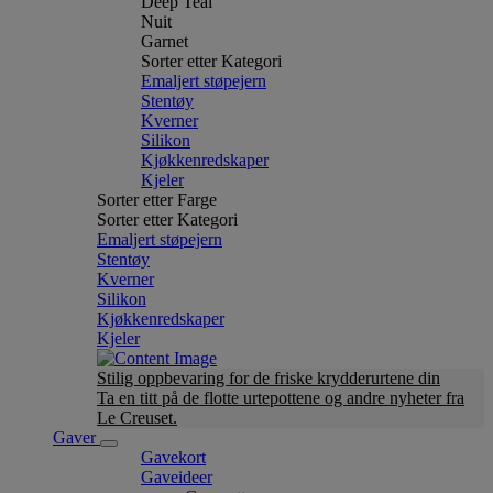
Deep Teal
Nuit
Garnet
Sorter etter Kategori
Emaljert støpejern
Stentøy
Kverner
Silikon
Kjøkkenredskaper
Kjeler
Sorter etter Farge
Sorter etter Kategori
Emaljert støpejern
Stentøy
Kverner
Silikon
Kjøkkenredskaper
Kjeler
Stilig oppbevaring for de friske krydderurtene din
Ta en titt på de flotte urtepottene og andre nyheter fra
Le Creuset.
Gaver
Gavekort
Gaveideer