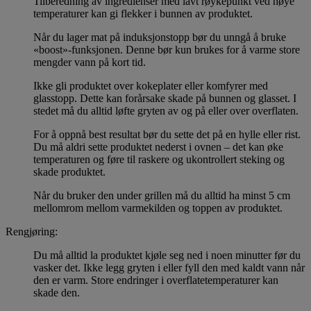
Tilberedning av ingredienser med lavt røykepunkt ved høye
temperaturer kan gi flekker i bunnen av produktet.
Når du lager mat på induksjonstopp bør du unngå å bruke
«boost»-funksjonen. Denne bør kun brukes for å varme store
mengder vann på kort tid.
Ikke gli produktet over kokeplater eller komfyrer med
glasstopp. Dette kan forårsake skade på bunnen og glasset. I
stedet må du alltid løfte gryten av og på eller over overflaten.
For å oppnå best resultat bør du sette det på en hylle eller rist.
Du må aldri sette produktet nederst i ovnen – det kan øke
temperaturen og føre til raskere og ukontrollert steking og
skade produktet.
Når du bruker den under grillen må du alltid ha minst 5 cm
mellomrom mellom varmekilden og toppen av produktet.
Rengjøring:
Du må alltid la produktet kjøle seg ned i noen minutter før du
vasker det. Ikke legg gryten i eller fyll den med kaldt vann når
den er varm. Store endringer i overflatetemperaturer kan
skade den.