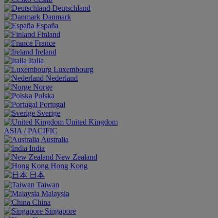
Deutschland
Danmark
España
Finland
France
Ireland
Italia
Luxembourg
Nederland
Norge
Polska
Portugal
Sverige
United Kingdom
ASIA / PACIFIC
Australia
India
New Zealand
Hong Kong
日本
Taiwan
Malaysia
China
Singapore