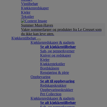
Vintilbehør
Kjøkkenredskaper
Kjeler
Tekstiler
Summer Must-Haves
Vakre sommerfarger og produkter fra Le Creuset som
du ikke kan leve uten.
Kjøkkentilbehør
Kjøkkenredskaper & gadgets
Se alt kjøkkentilbehør
Salt- og pepperkverner
Kniver og redskaper
Kjeler
Kjøkkentekstiler
Bordskånere
Rengjøring & pleie
Oppbevaring
Se alt til oppbevaring
Redskapskrukker
Oppbevaringskrukker
Pet Collection
Kjøkkenredskaper & gadgets
Se alt kjøkkentilbehør
Salt- og pepperkverner