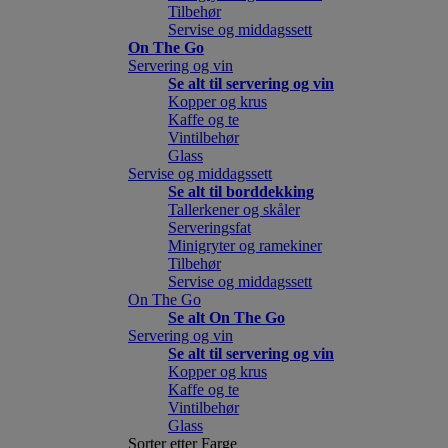
Tilbehør
Servise og middagssett
On The Go
Servering og vin
Se alt til servering og vin
Kopper og krus
Kaffe og te
Vintilbehør
Glass
Servise og middagssett
Se alt til borddekking
Tallerkener og skåler
Serveringsfat
Minigryter og ramekiner
Tilbehør
Servise og middagssett
On The Go
Se alt On The Go
Servering og vin
Se alt til servering og vin
Kopper og krus
Kaffe og te
Vintilbehør
Glass
Sorter etter Farge