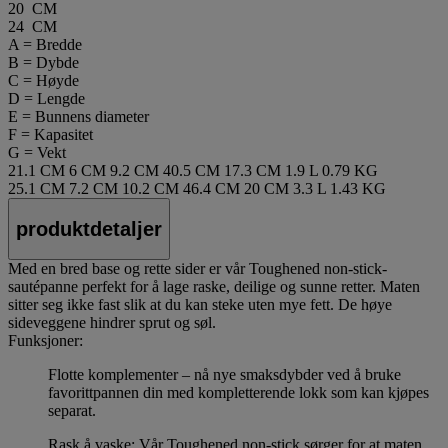
20 CM
24 CM
A = Bredde
B = Dybde
C = Høyde
D = Lengde
E = Bunnens diameter
F = Kapasitet
G = Vekt
21.1 CM
6 CM
9.2 CM
40.5 CM
17.3 CM
1.9 L
0.79 KG
25.1 CM
7.2 CM
10.2 CM
46.4 CM
20 CM
3.3 L
1.43 KG
produktdetaljer
Med en bred base og rette sider er vår Toughened non-stick-
sautépanne perfekt for å lage raske, deilige og sunne retter. Maten
sitter seg ikke fast slik at du kan steke uten mye fett. De høye
sideveggene hindrer sprut og søl.
Funksjoner:
Flotte komplementer – nå nye smaksdybder ved å bruke
favorittpannen din med kompletterende lokk som kan kjøpes
separat.
Rask å vaske: Vår Toughened non-stick sørger for at maten