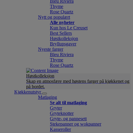
Bleu Riviera
Thyme
Rose Quartz
Nytt og populært
Alle nyheter
Kun hos Le Creuset
Best Sellers
Høstkolleksjon
Bryllupsgaver
Nyeste farger
Bleu Riviera
Thyme
Rose Quartz
Høstkolleksjon
Skap en atmosfære med høstens farger på kjøkkenet og
på bordet.
Kjøkkenutstyr
Matlaging
Se alt til matlaging
Gryter
Gryteknotter
Gryte- og pannesett
Stekepanner og wokpanner
Kasseroller