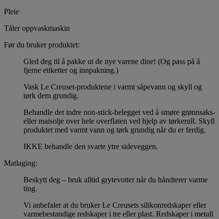
Pleie
Tåler oppvaskmaskin
Før du bruker produktet:
Gled deg til å pakke ut de nye varene dine! (Og pass på å
fjerne etiketter og innpakning.)
Vask Le Creuset-produktene i varmt såpevann og skyll og
tørk dem grundig.
Behandle det indre non-stick-belegget ved å smøre grønnsaks-
eller maisolje over hele overflaten ved hjelp av tørkerull. Skyll
produktet med varmt vann og tørk grundig når du er ferdig.
IKKE behandle den svarte ytre sideveggen.
Matlaging:
Beskytt deg – bruk alltid grytevotter når du håndterer varme
ting.
Vi anbefaler at du bruker Le Creusets silikonredskaper eller
varmebestandige redskaper i tre eller plast. Redskaper i metall