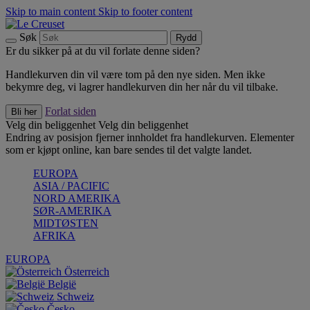
Skip to main content
Skip to footer content
Søk
Rydd
Er du sikker på at du vil forlate denne siden?
Handlekurven din vil være tom på den nye siden. Men ikke
bekymre deg, vi lagrer handlekurven din her når du vil tilbake.
Forlat siden
Bli her
Velg din beliggenhet
Velg din beliggenhet
Endring av posisjon fjerner innholdet fra handlekurven. Elementer
som er kjøpt online, kan bare sendes til det valgte landet.
EUROPA
ASIA / PACIFIC
NORD AMERIKA
SØR-AMERIKA
MIDTØSTEN
AFRIKA
EUROPA
Österreich
België
Schweiz
Česko