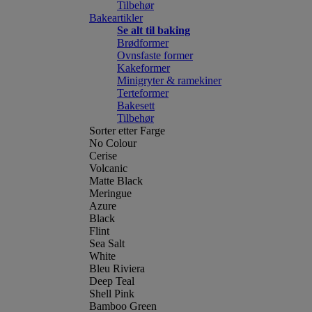
Tilbehør
Bakeartikler
Se alt til baking
Brødformer
Ovnsfaste former
Kakeformer
Minigryter & ramekiner
Terteformer
Bakesett
Tilbehør
Sorter etter Farge
No Colour
Cerise
Volcanic
Matte Black
Meringue
Azure
Black
Flint
Sea Salt
White
Bleu Riviera
Deep Teal
Shell Pink
Bamboo Green