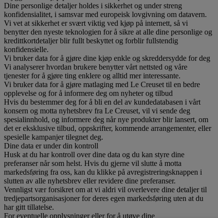
Dine personlige detaljer holdes i sikkerhet og under streng
konfidensialitet, i samsvar med europeisk lovgivning om datavern.
Vi vet at sikkerhet er svært viktig ved kjøp på internett, så vi
benytter den nyeste teknologien for å sikre at alle dine personlige og
kredittkortdetaljer blir fullt beskyttet og forblir fullstendig
konfidensielle.
Vi bruker data for å gjøre dine kjøp enkle og skreddersydde for deg
Vi analyserer hvordan brukere benytter vårt nettsted og våre
tjenester for å gjøre ting enklere og alltid mer interessante.
Vi bruker data for å gjøre matlaging med Le Creuset til en bedre
opplevelse og for å informere deg om nyheter og tilbud
Hvis du bestemmer deg for å bli en del av kundedatabasen i vårt
konsern og motta nyhetsbrev fra Le Creuset, vil vi sende deg
spesialinnhold, og informere deg når nye produkter blir lansert, om
det er eksklusive tilbud, oppskrifter, kommende arrangementer, eller
spesielle kampanjer tilegnet deg.
Dine data er under din kontroll
Husk at du har kontroll over dine data og du kan styre dine
preferanser når som helst. Hvis du gjerne vil slutte å motta
markedsføring fra oss, kan du klikke på avregistreringsknappen i
slutten av alle nyhetsbrev eller revidere dine preferanser.
Vennligst vær forsikret om at vi aldri vil overlevere dine detaljer til
tredjepartsorganisasjoner for deres egen markedsføring uten at du
har gitt tillatelse.
For eventuelle opplysninger eller for å utøve dine