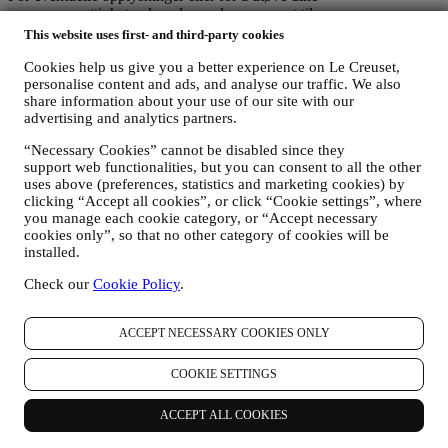
personvernrettigheter, kan du sende oss e-post til
privacy@lecreuset.com
.
This website uses first- and third-party cookies
LE CREUSET PERSONVERNMELDING I SIN HELHET
Le Creuset har et sterkt engasjement for å beskytte dine
Cookies help us give you a better experience on Le Creuset,
personalise content and ads, and analyse our traffic. We also
personopplysninger og ditt personvern, og denne meldingen
share information about your use of our site with our
forklarer hvordan vi samler inn og behandler dine
advertising and analytics partners.
personopplysninger i samsvar med EU-lovgivningen om personvern
(inkludert EUs personvernforordning 2016/679) og den
“Necessary Cookies” cannot be disabled since they
personvernlov som gjelder i ditt land, territorium eller sted
support web functionalities, but you can consent to all the other
(«personvernlovene»).
uses above (preferences, statistics and marketing cookies) by
1. Når og hvilken type opplysninger samler vi inn fra deg?
clicking “Accept all cookies”, or click “Cookie settings”, where
«Personopplysninger» betyr alle opplysninger knyttet til deg og som
you manage each cookie category, or “Accept necessary
gjør det mulig for oss å identifisere deg, enten direkte eller i
cookies only”, so that no other category of cookies will be
kombinasjon med andre opplysninger.
installed.
Barn
: Vi ber ikke om personopplysninger fra barn. Du må være 18
Check our
Cookie Policy
.
år eller eldre for å bruke våre tjenester og nettstedet.
Vi vil kunne samle inn personopplysninger fra deg når du bruker
vårt nettsted («nettstedet»), registrerer en konto i Le Creuset, kjøper
ACCEPT NECESSARY COOKIES ONLY
et Le Creuset-produkt på nettstedet eller i en av våre Le Creuset
butikker (Signature Boutique og Outlet) eller abonnerer på vårt
COOKIE SETTINGS
nyhetsbrev. Avhengig av din forespørsel eller ditt samtykke, kan
personopplysningene gjelde:
ACCEPT ALL COOKIES
navn, etternavn, e-postadresse, fødselsdato, og andre
kontaktdetaljer (adresse og telefonnummer), for å registrere en