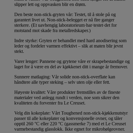
slipper lett og oppvasken blir en drøm.
Den beste non-stick-gryten vår: Testet, til å stole på og
garantert livet ut. Non-stick-belegget er nå fire ganger
sterkere. (Et uavhengig laboratorieum·har·testet·det for
motstand mot skade fra metallredskaper.)
Indre styrke: Gryten er behandlet med hard anodisering som
leder og fordeler varmen effektivt – slik at maten blir jevnt
stekt.
Varer lenger: Pannene og grytene våre er skrapebestandige og
laget for å være en del av kjøkkenet ditt i mange år fremover.
Sunnere matlaging: Vår solide non-stick-overflate kan
håndtere alle typer steking – selv uten olje eller fett.
Høyeste kvalitet: Våre produkter fremstilles av de fineste
materialer ved anlegg rundt i verden, noe som sikrer den
kvaliteten du forventer fra Le Creuset.
Velg din kokeplate: Vårt Toughened non-stick-kjøkkenutstyr
passer til alle kokeplater og konvensjonelle ovner, og tåler
opptil 260 °C eller 220 °C (gassmerke 7) med et Le Creuset
varmebestandig glasslokk. Ikke egnet for mikrobølgeovner.