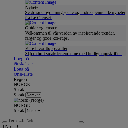
Nyheter
Se de søte nye minigrytene og andre spennende nyheter
fra Le Creuset.
Guider og temaer
Velkommen til vår verden av inspirerende trender,
farger og gode koketips.
Våre favorittoppskrifter
Skjem bort smaksløkene dine med herlige oppskrifter.
Logg på
Ønskeliste
Logg på
Ønskeliste
Region
NORGE
Språk
Språk
NORGE
Språk
Tøm søk
TN51110