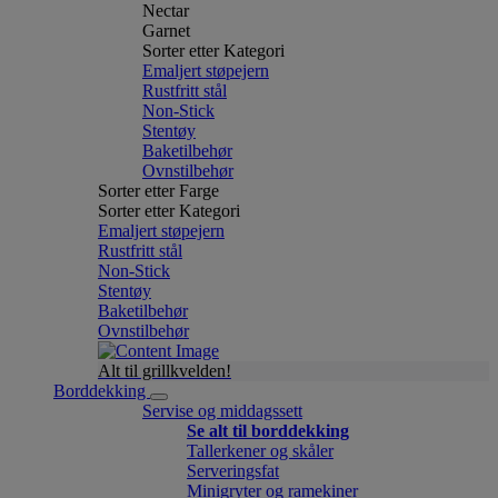
Nectar
Garnet
Sorter etter Kategori
Emaljert støpejern
Rustfritt stål
Non-Stick
Stentøy
Baketilbehør
Ovnstilbehør
Sorter etter Farge
Sorter etter Kategori
Emaljert støpejern
Rustfritt stål
Non-Stick
Stentøy
Baketilbehør
Ovnstilbehør
Alt til grillkvelden!
Borddekking
Servise og middagssett
Se alt til borddekking
Tallerkener og skåler
Serveringsfat
Minigryter og ramekiner