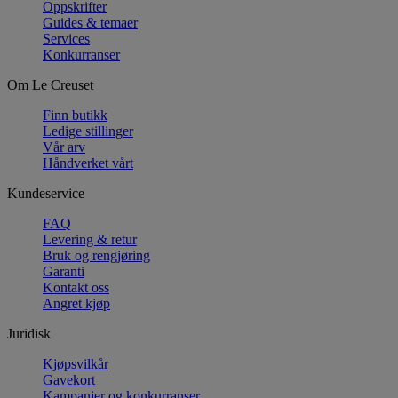
Oppskrifter
Guides & temaer
Services
Konkurranser
Om Le Creuset
Finn butikk
Ledige stillinger
Vår arv
Håndverket vårt
Kundeservice
FAQ
Levering & retur
Bruk og rengjøring
Garanti
Kontakt oss
Angret kjøp
Juridisk
Kjøpsvilkår
Gavekort
Kampanjer og konkurranser