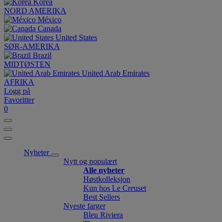
Korea
NORD AMERIKA
México
Canada
United States
SØR-AMERIKA
Brazil
MIDTØSTEN
United Arab Emirates
AFRIKA
Logg på
Favoritter
0
Nyheter
Nytt og populært
Alle nyheter
Høstkolleksjon
Kun hos Le Creuset
Best Sellers
Nyeste farger
Bleu Riviera