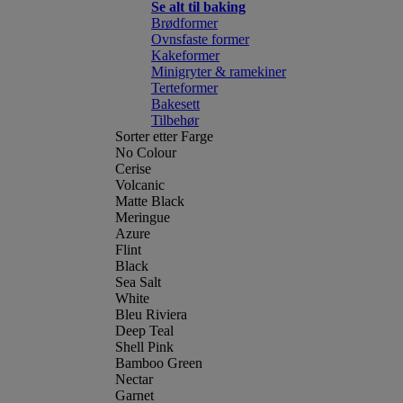
Se alt til baking
Brødformer
Ovnsfaste former
Kakeformer
Minigryter & ramekiner
Terteformer
Bakesett
Tilbehør
Sorter etter Farge
No Colour
Cerise
Volcanic
Matte Black
Meringue
Azure
Flint
Black
Sea Salt
White
Bleu Riviera
Deep Teal
Shell Pink
Bamboo Green
Nectar
Garnet