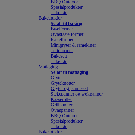
BBQ Outdoor
Spesialprodukter
Tilbehør
Bakeartikler
Se alt til baking
Brødformer
Ovnsfaste former
Kakeformer
Minigryter & ramekiner
Terteformer
Bakesett
Tilbehør
Matlaging
Se alt til matlaging
Gryter
Gryteknotter
Gryte- og pannesett
Stekepanner og wokpanner
Kasseroller
Grillpanner
Ovnspanner
BBQ Outdoor
Spesialprodukter
Tilbehør
Bakeartikler