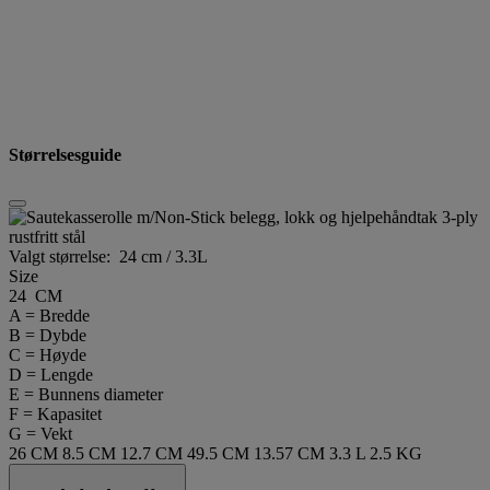
Størrelsesguide
Valgt størrelse:
24 cm / 3.3L
Size
24 CM
A = Bredde
B = Dybde
C = Høyde
D = Lengde
E = Bunnens diameter
F = Kapasitet
G = Vekt
26 CM
8.5 CM
12.7 CM
49.5 CM
13.57 CM
3.3 L
2.5 KG