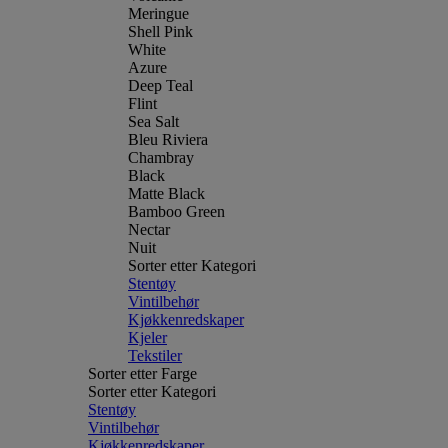
Meringue
Shell Pink
White
Azure
Deep Teal
Flint
Sea Salt
Bleu Riviera
Chambray
Black
Matte Black
Bamboo Green
Nectar
Nuit
Sorter etter Kategori
Stentøy
Vintilbehør
Kjøkkenredskaper
Kjeler
Tekstiler
Sorter etter Farge
Sorter etter Kategori
Stentøy
Vintilbehør
Kjøkkenredskaper