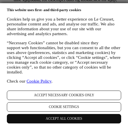
leveringsdata, produkt- og betalingsdata og detaljer, for å
forvalte dine bestillinger;
This website uses first- and third-party cookies
data om din nettlesingshistorikk på internett (f.eks., online-
Cookies help us give you a better experience on Le Creuset,
identifikatorer - så som din IP-adresse, nettleserversjon,
personalise content and ads, and analyse our traffic. We also
operativsystem, lengde på besøk, tilbakevendende bruker,
share information about your use of our site with our
geografisk opprinnelse), innsamlet under dine besøk på
advertising and analytics partners.
nettstedet (enten du er registrert bruker eller ikke), ved å bruke
logger og/eller sporingsteknikker så som
“Necessary Cookies” cannot be disabled since they
«informasjonskapsler» (for informasjon om datainnsamling
support web functionalities, but you can consent to all the other
gjennom informasjonskapsler, vennligst se våre
Retningslinjer
uses above (preferences, statistics and marketing cookies) by
for informasjonskapsler
) for å forbedre våre tjenester og
clicking “Accept all cookies”, or click “Cookie settings”, where
annonser, eller for vår statistiske analyse - i de fleste tilfeller
you manage each cookie category, or “Accept necessary
vil vi ikke være i stand til å identifisere deg fra disse
cookies only”, so that no other category of cookies will be
opplysningene.
installed.
dine tilbakemeldinger, forespørsler, klager, spørsmål eller
Check our
Cookie Policy
.
samhandlinger med oss (for eksempel dine meldinger, chats,
innlegg på sosiale medier, e-poster eller telefonsamtaler).
ACCEPT NECESSARY COOKIES ONLY
Personopplysningene som samles inn fra deg når du bruker
nettstedet eller ellers oppgir personlig identifiserende opplysninger er
dermed beskyttet og personvernrettighetene dine blir forklart i punkt
COOKIE SETTINGS
H) nedenfor.
2. Hvem samler inn dine opplysninger?
ACCEPT ALL COOKIES
Den dataansvarlige for de e-handelstjenester som tilbys gjennom