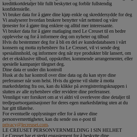
kredittkortdetaljer blir fullt beskyttet og forblir fullstendig
konfidensielle.
Vi bruker data for å gjøre dine kjøp enkle og skreddersydde for deg
Vi analyserer hvordan brukere benytter vårt nettsted og våre
tjenester for å gjøre ting enklere og alltid mer interessante.
Vi bruker data for å gjøre matlaging med Le Creuset til en bedre
opplevelse og for å informere deg om nyheter og tilbud
Hvis du bestemmer deg for å bli en del av kundedatabasen i vårt
konsern og motta nyhetsbrev fra Le Creuset, vil vi sende deg
spesialinnhold, og informere deg når nye produkter blir lansert, om
det er eksklusive tilbud, oppskrifter, kommende arrangementer, eller
spesielle kampanjer tilegnet deg.
Dine data er under din kontroll
Husk at du har kontroll over dine data og du kan styre dine
preferanser når som helst. Hvis du gjerne vil slutte å motta
markedsføring fra oss, kan du klikke på avregistreringsknappen i
slutten av alle nyhetsbrev eller revidere dine preferanser.
Vennligst vær forsikret om at vi aldri vil overlevere dine detaljer til
tredjepartsorganisasjoner for deres egen markedsføring uten at du
har gitt tillatelse.
For eventuelle opplysninger eller for å utøve dine
personvernrettigheter, kan du sende oss e-post til
privacy@lecreuset.com
.
LE CREUSET PERSONVERNMELDING I SIN HELHET
Le Creuset har et sterkt engasjement for å beskytte dine