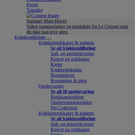
Kjeler
Tekstiler
Summer Must-Haves
Vakre sommerfarger og produkter fra Le Creuset som
du ikke kan leve uten.
Kjøkkentilbehør
Kjøkkenredskaper & gadgets
Se alt kjøkkentilbehør
Salt- og pepperkverner
Kniver og redskaper
Kjeler
Kjøkkentekstiler
Bordskånere
Rengjøring & pleie
Oppbevaring
Se alt til oppbevaring
Redskapskrukker
Oppbevaringskrukker
Pet Collection
Kjøkkenredskaper & gadgets
Se alt kjøkkentilbehør
Salt- og pepperkverner
Kniver og redskaper
Kjeler