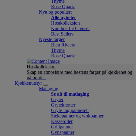
Thyme
Rose Quartz
Nytt og populært
Alle nyheter
Høstkolleksjon
Kun hos Le Creuset
Best Sellers
Nyeste farger
Bleu Riviera
Thyme
Rose Quartz
Høstkolleksjon
Skap en atmosfære med høstens farger på kjøkkenet og
på bordet.
Kjøkkenutstyr
Matlaging
Se alt til matlaging
Gryter
Gryteknotter
Gryte- og pannesett
Stekepanner og wokpanner
Kasseroller
Grillpanner
Ovnspanner