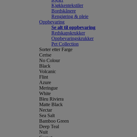
Kjøkkentekstiler
Bordskånere
Rengjøring & pleie
Oppbevaring
Se alt til oppbevaring
Redskapskrukker
Oppbevaringskrukker
Pet Collection
Sorter etter Farge
Cerise
No Colour
Black
Volcanic
Flint
Azure
Meringue
White
Bleu Riviera
Matte Black
Nectar
Sea Salt
Bamboo Green
Deep Teal
Nuit