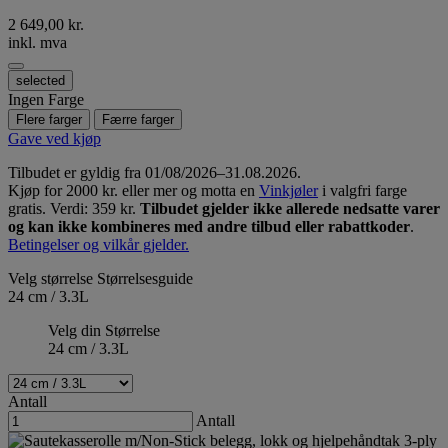
2 649,00 kr.
inkl. mva
selected
Ingen Farge
Flere farger
Færre farger
Gave ved kjøp
Tilbudet er gyldig fra 01/08/2026–31.08.2026.
Kjøp for 2000 kr. eller mer og motta en
Vinkjøler
i valgfri farge
gratis. Verdi: 359 kr.
Tilbudet gjelder ikke allerede nedsatte varer
og kan ikke kombineres med andre tilbud eller rabattkoder
.
Betingelser og vilkår gjelder.
Velg størrelse
Størrelsesguide
24 cm / 3.3L
Velg din Størrelse
24 cm / 3.3L
Antall
Antall