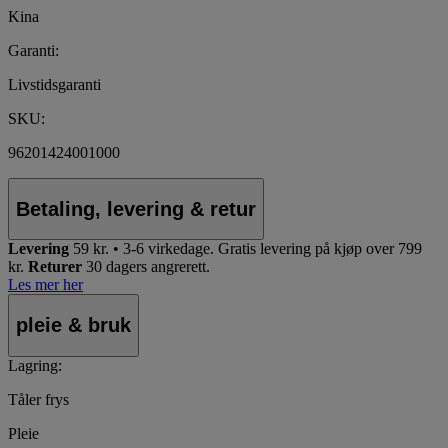
Kina
Garanti:
Livstidsgaranti
SKU:
96201424001000
Betaling, levering & retur
Levering
59 kr. • 3-6 virkedage.
Gratis levering på kjøp over 799
kr.
Returer
30 dagers angrerett.
Les mer her
pleie & bruk
Lagring:
Tåler frys
Pleie