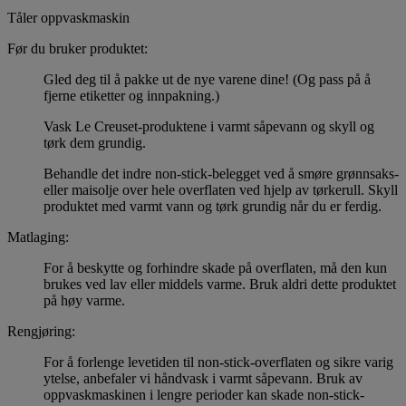
Tåler oppvaskmaskin
Før du bruker produktet:
Gled deg til å pakke ut de nye varene dine! (Og pass på å
fjerne etiketter og innpakning.)
Vask Le Creuset-produktene i varmt såpevann og skyll og
tørk dem grundig.
Behandle det indre non-stick-belegget ved å smøre grønnsaks-
eller maisolje over hele overflaten ved hjelp av tørkerull. Skyll
produktet med varmt vann og tørk grundig når du er ferdig.
Matlaging:
For å beskytte og forhindre skade på overflaten, må den kun
brukes ved lav eller middels varme. Bruk aldri dette produktet
på høy varme.
Rengjøring:
For å forlenge levetiden til non-stick-overflaten og sikre varig
ytelse, anbefaler vi håndvask i varmt såpevann. Bruk av
oppvaskmaskinen i lengre perioder kan skade non-stick-