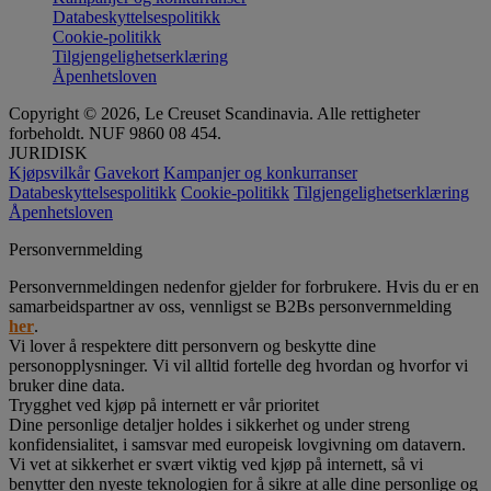
Databeskyttelsespolitikk
Cookie-politikk
Tilgjengelighetserklæring
Åpenhetsloven
Copyright © 2026, Le Creuset Scandinavia. Alle rettigheter
forbeholdt. NUF 9860 08 454.
JURIDISK
Kjøpsvilkår
Gavekort
Kampanjer og konkurranser
Databeskyttelsespolitikk
Cookie-politikk
Tilgjengelighetserklæring
Åpenhetsloven
Personvernmelding
Personvernmeldingen nedenfor gjelder for forbrukere. Hvis du er en
samarbeidspartner av oss, vennligst se B2Bs personvernmelding
her
.
Vi lover å respektere ditt personvern og beskytte dine
personopplysninger. Vi vil alltid fortelle deg hvordan og hvorfor vi
bruker dine data.
Trygghet ved kjøp på internett er vår prioritet
Dine personlige detaljer holdes i sikkerhet og under streng
konfidensialitet, i samsvar med europeisk lovgivning om datavern.
Vi vet at sikkerhet er svært viktig ved kjøp på internett, så vi
benytter den nyeste teknologien for å sikre at alle dine personlige og