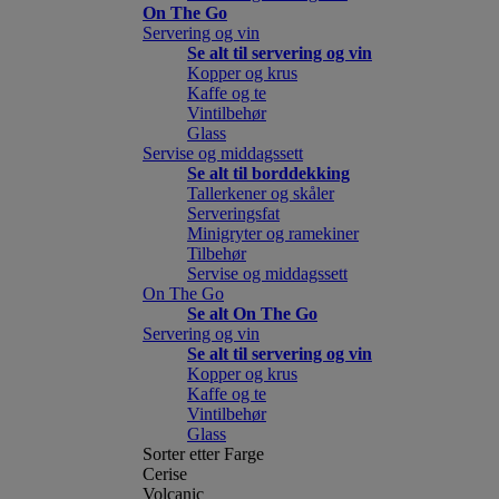
On The Go
Servering og vin
Se alt til servering og vin
Kopper og krus
Kaffe og te
Vintilbehør
Glass
Servise og middagssett
Se alt til borddekking
Tallerkener og skåler
Serveringsfat
Minigryter og ramekiner
Tilbehør
Servise og middagssett
On The Go
Se alt On The Go
Servering og vin
Se alt til servering og vin
Kopper og krus
Kaffe og te
Vintilbehør
Glass
Sorter etter Farge
Cerise
Volcanic