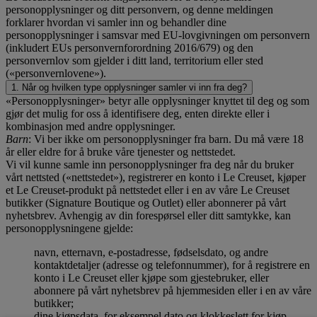
personopplysninger og ditt personvern, og denne meldingen
forklarer hvordan vi samler inn og behandler dine
personopplysninger i samsvar med EU-lovgivningen om personvern
(inkludert EUs personvernforordning 2016/679) og den
personvernlov som gjelder i ditt land, territorium eller sted
(«personvernlovene»).
1. Når og hvilken type opplysninger samler vi inn fra deg?
«Personopplysninger» betyr alle opplysninger knyttet til deg og som
gjør det mulig for oss å identifisere deg, enten direkte eller i
kombinasjon med andre opplysninger.
Barn
: Vi ber ikke om personopplysninger fra barn. Du må være 18
år eller eldre for å bruke våre tjenester og nettstedet.
Vi vil kunne samle inn personopplysninger fra deg når du bruker
vårt nettsted («nettstedet»), registrerer en konto i Le Creuset, kjøper
et Le Creuset-produkt på nettstedet eller i en av våre Le Creuset
butikker (Signature Boutique og Outlet) eller abonnerer på vårt
nyhetsbrev. Avhengig av din forespørsel eller ditt samtykke, kan
personopplysningene gjelde:
navn, etternavn, e-postadresse, fødselsdato, og andre
kontaktdetaljer (adresse og telefonnummer), for å registrere en
konto i Le Creuset eller kjøpe som gjestebruker, eller
abonnere på vårt nyhetsbrev på hjemmesiden eller i en av våre
butikker;
dine kjøpsdata, for eksempel dato og klokkeslett for kjøp,