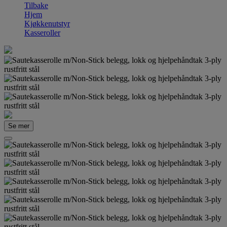
Tilbake
Hjem
Kjøkkenutstyr
Kasseroller
Se mer