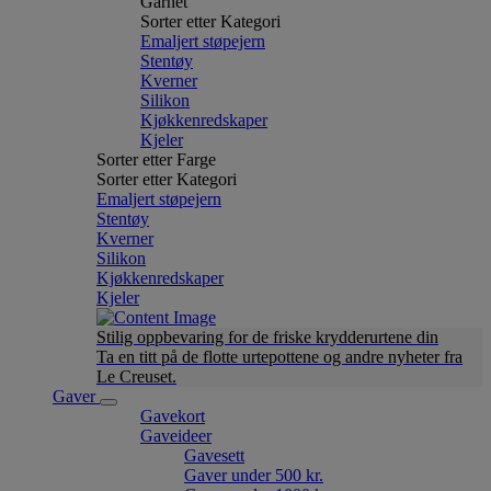
Garnet
Sorter etter Kategori
Emaljert støpejern
Stentøy
Kverner
Silikon
Kjøkkenredskaper
Kjeler
Sorter etter Farge
Sorter etter Kategori
Emaljert støpejern
Stentøy
Kverner
Silikon
Kjøkkenredskaper
Kjeler
Stilig oppbevaring for de friske krydderurtene din
Ta en titt på de flotte urtepottene og andre nyheter fra
Le Creuset.
Gaver
Gavekort
Gaveideer
Gavesett
Gaver under 500 kr.