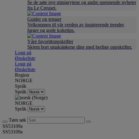
Se de søte nye minigrytene og andre spennende nyheter
fra Le Creuset.
Guider og temaer
Velkommen til vår verden av inspirerende trender,
farger og gode koketips.
Våre favorittoppskrifter
Skjem bort smaksløkene dine med herlige oppskrifter.
Logg på
Ønskeliste
Logg på
Ønskeliste
Region
NORGE
Språk
Språk
NORGE
Språk
Tøm søk
SS53109a
SS53109a