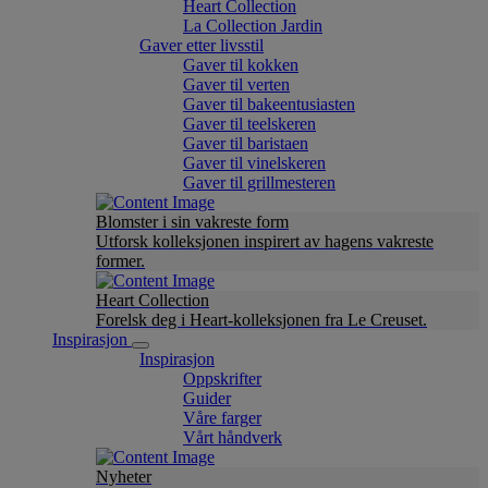
Heart Collection
La Collection Jardin
Gaver etter livsstil
Gaver til kokken
Gaver til verten
Gaver til bakeentusiasten
Gaver til teelskeren
Gaver til baristaen
Gaver til vinelskeren
Gaver til grillmesteren
Blomster i sin vakreste form
Utforsk kolleksjonen inspirert av hagens vakreste
former.
Heart Collection
Forelsk deg i Heart-kolleksjonen fra Le Creuset.
Inspirasjon
Inspirasjon
Oppskrifter
Guider
Våre farger
Vårt håndverk
Nyheter