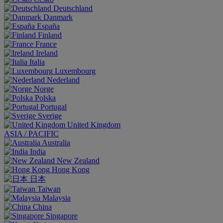
Deutschland
Danmark
España
Finland
France
Ireland
Italia
Luxembourg
Nederland
Norge
Polska
Portugal
Sverige
United Kingdom
ASIA / PACIFIC
Australia
India
New Zealand
Hong Kong
日本
Taiwan
Malaysia
China
Singapore