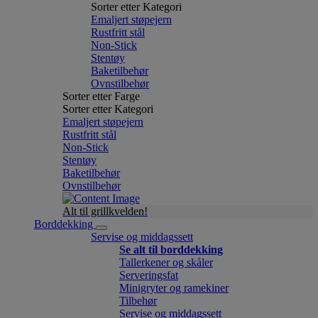
Sorter etter Kategori
Emaljert støpejern
Rustfritt stål
Non-Stick
Stentøy
Baketilbehør
Ovnstilbehør
Sorter etter Farge
Sorter etter Kategori
Emaljert støpejern
Rustfritt stål
Non-Stick
Stentøy
Baketilbehør
Ovnstilbehør
Alt til grillkvelden!
Borddekking
Servise og middagssett
Se alt til borddekking
Tallerkener og skåler
Serveringsfat
Minigryter og ramekiner
Tilbehør
Servise og middagssett