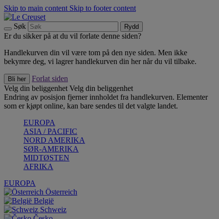
Skip to main content
Skip to footer content
Søk
Rydd
Er du sikker på at du vil forlate denne siden?
Handlekurven din vil være tom på den nye siden. Men ikke
bekymre deg, vi lagrer handlekurven din her når du vil tilbake.
Forlat siden
Bli her
Velg din beliggenhet
Velg din beliggenhet
Endring av posisjon fjerner innholdet fra handlekurven. Elementer
som er kjøpt online, kan bare sendes til det valgte landet.
EUROPA
ASIA / PACIFIC
NORD AMERIKA
SØR-AMERIKA
MIDTØSTEN
AFRIKA
EUROPA
Österreich
België
Schweiz
Česko