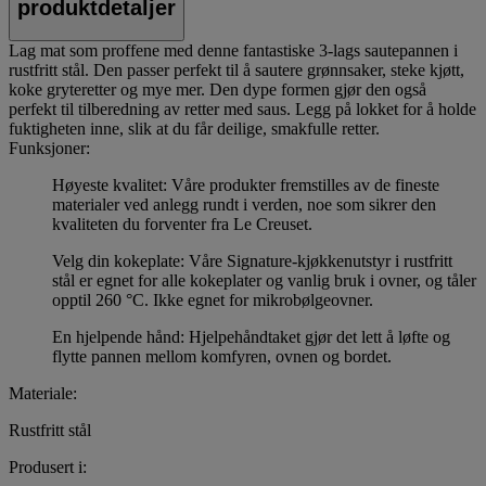
produktdetaljer
Lag mat som proffene med denne fantastiske 3-lags sautepannen i
rustfritt stål. Den passer perfekt til å sautere grønnsaker, steke kjøtt,
koke gryteretter og mye mer. Den dype formen gjør den også
perfekt til tilberedning av retter med saus. Legg på lokket for å holde
fuktigheten inne, slik at du får deilige, smakfulle retter.
Funksjoner:
Høyeste kvalitet: Våre produkter fremstilles av de fineste
materialer ved anlegg rundt i verden, noe som sikrer den
kvaliteten du forventer fra Le Creuset.
Velg din kokeplate: Våre Signature-kjøkkenutstyr i rustfritt
stål er egnet for alle kokeplater og vanlig bruk i ovner, og tåler
opptil 260 °C. Ikke egnet for mikrobølgeovner.
En hjelpende hånd: Hjelpehåndtaket gjør det lett å løfte og
flytte pannen mellom komfyren, ovnen og bordet.
Materiale:
Rustfritt stål
Produsert i: