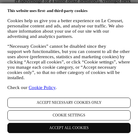
er nødvendige for å kunne bruke nettstedet). Vennligst merk
deg at dette ikke fratar deg muligheten til å få tilsendt
This website uses first- and third-party cookies
annonser, tilbud eller meldinger. Du vil fortsatt motta
generiske annonser, tilbud eller meldinger. For mer
Cookies help us give you a better experience on Le Creuset,
informasjon om hvordan vi bruker informasjonskapsler og
personalise content and ads, and analyse our traffic. We also
hvordan du kan slette dem, kan du lese våre retningslinjer for
share information about your use of our site with our
informasjonskapsler
her
.
advertising and analytics partners.
Dersom du har kjøpt et produkt fra oss, kan vi komme til å
sende deg en e-post der vi ber om at du vurderer produktet
“Necessary Cookies” cannot be disabled since they
ditt. Vi er interessert i produktanmeldelser fra kundene våre
support web functionalities, but you can consent to all the other
(dersom de ønsker å oppgi slik informasjon). Det gjør at vi
uses above (preferences, statistics and marketing cookies) by
kan forbedre produktene og tjenestene våre. På slutten av
clicking “Accept all cookies”, or click “Cookie settings”, where
you manage each cookie category, or “Accept necessary
kjøpsprosessen kan vi også komme til å invitere deg til å
cookies only”, so that no other category of cookies will be
skrive en produktvurdering. Vurderingen er ikke obligatorisk,
installed.
og du velger selv om du vil sende den inn eller ikke.
Check our
Cookie Policy
.
4. Hvordan blir dine opplysninger beskyttet?
Sikkerhet
- Vi legger stor vekt på sikkerheten for dataene til våre
brukere. Sikkerhet - Le Creuset vil iverksette rimelige tiltak for å
ACCEPT NECESSARY COOKIES ONLY
sikre at dine opplysninger holdes sikre, og bare brukes for de
formålene som er fastlagt i denne personvernmeldingen (og ikke for
COOKIE SETTINGS
noen andre formål), og at du på forespørsel kan få innsyn i eller få
korrigert dem. Vi benytter organisatoriske, tekniske og
ACCEPT ALL COOKIES
administrative sikkerhetstiltak for å hjelpe til å verne mot tap,
misbruk og endring av dine personopplysninger. Selv om vi ikke