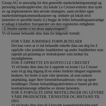
Group AG er ansvarlig for den generelle markedsføringsstrategi og
personlig kundeopplevelse; (b) lokale Le Creuset-enheter drar nytte
av og implementerer den nevnte strategien, samt utvikler egne
markedsføringskommunikasjoner og -initiativ på lokalt nivå
(innenfor et spesifikt land); (c) begge de felles behandlingsansvarlige
er pålagt å håndtere forespørsler om den registrertes rettigheter.
3. Hvorfor samler vi inn disse opplysningene?
Vi vil kunne behandle dine data for følgende formål:
FOR VÅRE JURIDISKE FORPLIKTELSER
Det kan være at vi må behandle enkelte data om deg for å
oppfylle våre juridiske forpliktelser og andre forpliktelser som
oppstår på grunnlag av instruksjoner som mottas fra
myndighetene.
FOR Å OPPRETTE EN KONTO I LE CREUSET
Vi vil bruke dine data for å opprette en konto i Le Creuset
som vil gi deg tilgang til en rekke fordeler tilegnet registrerte
brukere, for bedre å nyte våre tjenester, så som raskere
utsjekking, lagre flere forsendelsesadresser, vise og spore
bestillinger. Denne behandlingsaktiviteten er basert på den
kontraktsmessige utførelse av denne tjenesten.
FOR Å FORVALTE DINE BESTILLINGER OG LEVERE
VÅRE PRODUKTER, TJENESTER OG BISTAND TIL
DEG
Vi vil bruke dine data til å forvalte kontraktsforholdet med