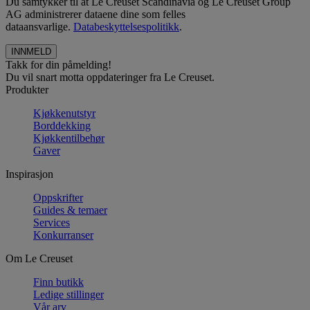
Du samtykker til at Le Creuset Scandinavia og Le Creuset Group
AG administrerer dataene dine som felles
dataansvarlige.
Databeskyttelsespolitikk
.
Takk for din påmelding!
Du vil snart motta oppdateringer fra Le Creuset.
Produkter
Kjøkkenutstyr
Borddekking
Kjøkkentilbehør
Gaver
Inspirasjon
Oppskrifter
Guides & temaer
Services
Konkurranser
Om Le Creuset
Finn butikk
Ledige stillinger
Vår arv