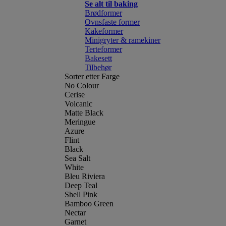
Se alt til baking
Brødformer
Ovnsfaste former
Kakeformer
Minigryter & ramekiner
Terteformer
Bakesett
Tilbehør
Sorter etter Farge
No Colour
Cerise
Volcanic
Matte Black
Meringue
Azure
Flint
Black
Sea Salt
White
Bleu Riviera
Deep Teal
Shell Pink
Bamboo Green
Nectar
Garnet