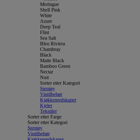
Meringue
Shell Pink
White
Azure
Deep Teal
Flint
Sea Salt
Bleu Riviera
Chambray
Black
Matte Black
Bamboo Green
Nectar
Nuit
Sorter etter Kategori
Stentøy
Vintilbehør
Kjøkkenredskaper
Kjeler
Tekstiler
Sorter etter Farge
Sorter etter Kategori
Stentøy
Vintilbehør
Kjøkkenredskaper