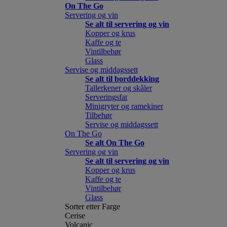
On The Go
Servering og vin
Se alt til servering og vin
Kopper og krus
Kaffe og te
Vintilbehør
Glass
Servise og middagssett
Se alt til borddekking
Tallerkener og skåler
Serveringsfat
Minigryter og ramekiner
Tilbehør
Servise og middagssett
On The Go
Se alt On The Go
Servering og vin
Se alt til servering og vin
Kopper og krus
Kaffe og te
Vintilbehør
Glass
Sorter etter Farge
Cerise
Volcanic