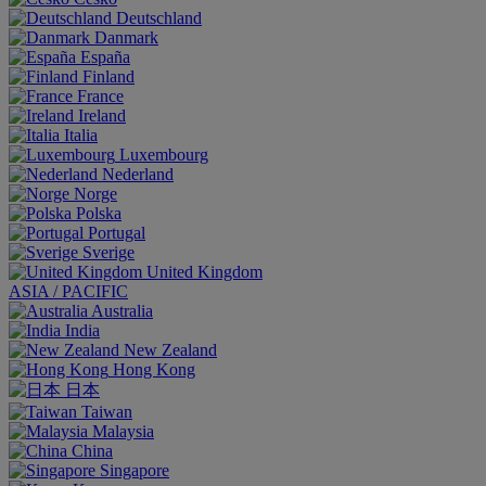
Deutschland
Danmark
España
Finland
France
Ireland
Italia
Luxembourg
Nederland
Norge
Polska
Portugal
Sverige
United Kingdom
ASIA / PACIFIC
Australia
India
New Zealand
Hong Kong
日本
Taiwan
Malaysia
China
Singapore