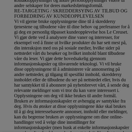
kontaktopplysninger og andre personopplysninger videre til
andre selskaper for deres markedsføringsformål
.
RE-TARGETING / SKREDDERSYING AV TILBUD OG
FORBEDRING AV KUNDEOPPLEVELSEN
Vi vil gjerne bruke opplysningene dine til å skreddersy
tjenestene og tilbudene våre til dine behov og preferanser for å
gi deg en personlig tilpasset kundeopplevelse hos Le Creuset.
Vi gjør dette ved å analysere dine vaner og interesser, for
eksempel ved å finne ut hvilke produkter du har sett mest på,
din interaksjon med oss på sosiale medier, hvilke sider på
nettstedet vårt du besøker og hvilket innhold blant tilbudene
våre du leser. Vi gjør dette hovedsakelig gjennom
informasjonskapsler og tilsvarende teknologi. Vi vil bruke
disse opplysningene til å administrere vår annonsering på
andre nettsteder, gi tilgang til spesifikt innhold, skreddersy
innholdet eller de tilbudene du ser på nettstedet eller, hvis du
har samtykket til å abonnere på nyhetsbrevet vårt, å sende deg
relevante meldinger som vi tror du kan være interessert i.
Opplysningene om deg vil ikke brukes til andre formål.
Bruken av informasjonskapsler er avhengig av samtykke fra
deg. Hvis du ønsker at disse opplysningene ikke skal brukes
til å gi deg interessebaserte annonser, innhold eller meldinger,
kan du begrense bruken av opplysningene om dine online-
handlinger ved å velge dine innstillinger for
informasjonskapsler (men husk at enkelte informasjonskapsler