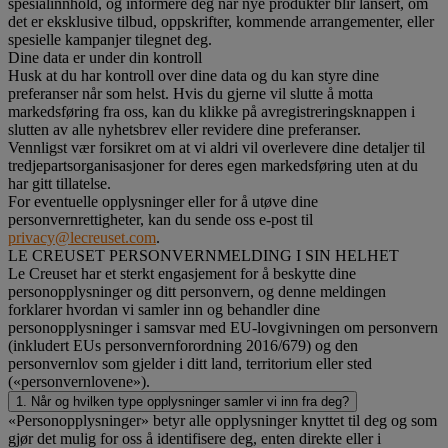
spesialinnhold, og informere deg når nye produkter blir lansert, om
det er eksklusive tilbud, oppskrifter, kommende arrangementer, eller
spesielle kampanjer tilegnet deg.
Dine data er under din kontroll
Husk at du har kontroll over dine data og du kan styre dine
preferanser når som helst. Hvis du gjerne vil slutte å motta
markedsføring fra oss, kan du klikke på avregistreringsknappen i
slutten av alle nyhetsbrev eller revidere dine preferanser.
Vennligst vær forsikret om at vi aldri vil overlevere dine detaljer til
tredjepartsorganisasjoner for deres egen markedsføring uten at du
har gitt tillatelse.
For eventuelle opplysninger eller for å utøve dine
personvernrettigheter, kan du sende oss e-post til
privacy@lecreuset.com
.
LE CREUSET PERSONVERNMELDING I SIN HELHET
Le Creuset har et sterkt engasjement for å beskytte dine
personopplysninger og ditt personvern, og denne meldingen
forklarer hvordan vi samler inn og behandler dine
personopplysninger i samsvar med EU-lovgivningen om personvern
(inkludert EUs personvernforordning 2016/679) og den
personvernlov som gjelder i ditt land, territorium eller sted
(«personvernlovene»).
1. Når og hvilken type opplysninger samler vi inn fra deg?
«Personopplysninger» betyr alle opplysninger knyttet til deg og som
gjør det mulig for oss å identifisere deg, enten direkte eller i