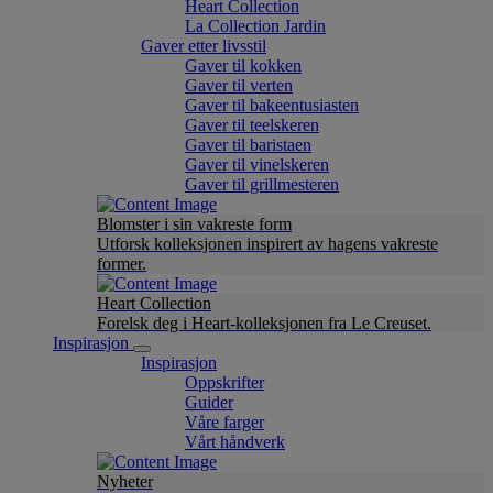
Heart Collection
La Collection Jardin
Gaver etter livsstil
Gaver til kokken
Gaver til verten
Gaver til bakeentusiasten
Gaver til teelskeren
Gaver til baristaen
Gaver til vinelskeren
Gaver til grillmesteren
Blomster i sin vakreste form
Utforsk kolleksjonen inspirert av hagens vakreste
former.
Heart Collection
Forelsk deg i Heart-kolleksjonen fra Le Creuset.
Inspirasjon
Inspirasjon
Oppskrifter
Guider
Våre farger
Vårt håndverk
Nyheter