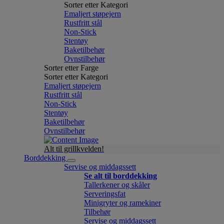
Sorter etter Kategori
Emaljert støpejern
Rustfritt stål
Non-Stick
Stentøy
Baketilbehør
Ovnstilbehør
Sorter etter Farge
Sorter etter Kategori
Emaljert støpejern
Rustfritt stål
Non-Stick
Stentøy
Baketilbehør
Ovnstilbehør
Alt til grillkvelden!
Borddekking
Servise og middagssett
Se alt til borddekking
Tallerkener og skåler
Serveringsfat
Minigryter og ramekiner
Tilbehør
Servise og middagssett