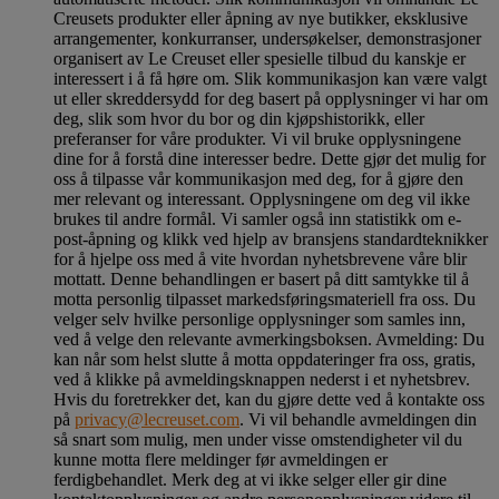
Creusets produkter eller åpning av nye butikker, eksklusive
arrangementer, konkurranser, undersøkelser, demonstrasjoner
organisert av Le Creuset eller spesielle tilbud du kanskje er
interessert i å få høre om. Slik kommunikasjon kan være valgt
ut eller skreddersydd for deg basert på opplysninger vi har om
deg, slik som hvor du bor og din kjøpshistorikk, eller
preferanser for våre produkter. Vi vil bruke opplysningene
dine for å forstå dine interesser bedre. Dette gjør det mulig for
oss å tilpasse vår kommunikasjon med deg, for å gjøre den
mer relevant og interessant. Opplysningene om deg vil ikke
brukes til andre formål. Vi samler også inn statistikk om e-
post-åpning og klikk ved hjelp av bransjens standardteknikker
for å hjelpe oss med å vite hvordan nyhetsbrevene våre blir
mottatt. Denne behandlingen er basert på ditt samtykke til å
motta personlig tilpasset markedsføringsmateriell fra oss. Du
velger selv hvilke personlige opplysninger som samles inn,
ved å velge den relevante avmerkingsboksen. Avmelding: Du
kan når som helst slutte å motta oppdateringer fra oss, gratis,
ved å klikke på avmeldingsknappen nederst i et nyhetsbrev.
Hvis du foretrekker det, kan du gjøre dette ved å kontakte oss
på
privacy@lecreuset.com
. Vi vil behandle avmeldingen din
så snart som mulig, men under visse omstendigheter vil du
kunne motta flere meldinger før avmeldingen er
ferdigbehandlet.
Merk deg at vi ikke selger eller gir dine