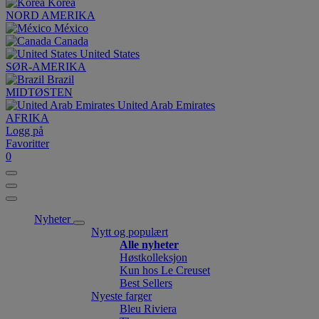
Korea
NORD AMERIKA
México
Canada
United States
SØR-AMERIKA
Brazil
MIDTØSTEN
United Arab Emirates
AFRIKA
Logg på
Favoritter
0
Nyheter
Nytt og populært
Alle nyheter
Høstkolleksjon
Kun hos Le Creuset
Best Sellers
Nyeste farger
Bleu Riviera