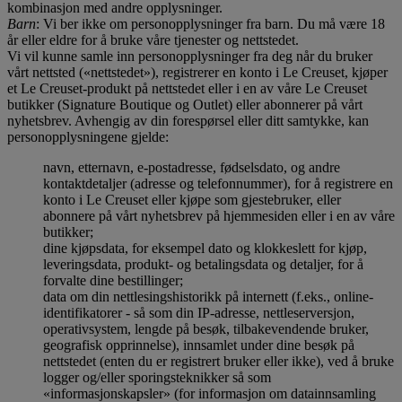
kombinasjon med andre opplysninger.
Barn
: Vi ber ikke om personopplysninger fra barn. Du må være 18
år eller eldre for å bruke våre tjenester og nettstedet.
Vi vil kunne samle inn personopplysninger fra deg når du bruker
vårt nettsted («nettstedet»), registrerer en konto i Le Creuset, kjøper
et Le Creuset-produkt på nettstedet eller i en av våre Le Creuset
butikker (Signature Boutique og Outlet) eller abonnerer på vårt
nyhetsbrev. Avhengig av din forespørsel eller ditt samtykke, kan
personopplysningene gjelde:
navn, etternavn, e-postadresse, fødselsdato, og andre
kontaktdetaljer (adresse og telefonnummer), for å registrere en
konto i Le Creuset eller kjøpe som gjestebruker, eller
abonnere på vårt nyhetsbrev på hjemmesiden eller i en av våre
butikker;
dine kjøpsdata, for eksempel dato og klokkeslett for kjøp,
leveringsdata, produkt- og betalingsdata og detaljer, for å
forvalte dine bestillinger;
data om din nettlesingshistorikk på internett (f.eks., online-
identifikatorer - så som din IP-adresse, nettleserversjon,
operativsystem, lengde på besøk, tilbakevendende bruker,
geografisk opprinnelse), innsamlet under dine besøk på
nettstedet (enten du er registrert bruker eller ikke), ved å bruke
logger og/eller sporingsteknikker så som
«informasjonskapsler» (for informasjon om datainnsamling