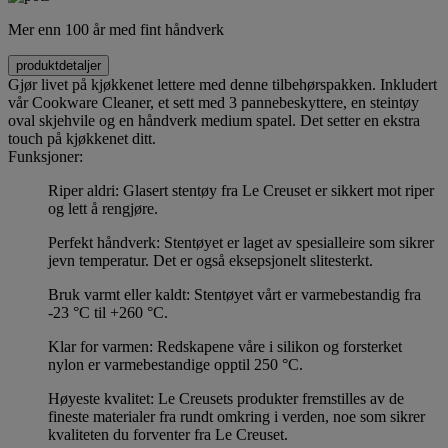
Mer enn 100 år med fint håndverk
produktdetaljer
Gjør livet på kjøkkenet lettere med denne tilbehørspakken. Inkludert
vår Cookware Cleaner, et sett med 3 pannebeskyttere, en steintøy
oval skjehvile og en håndverk medium spatel. Det setter en ekstra
touch på kjøkkenet ditt.
Funksjoner:
Riper aldri: Glasert stentøy fra Le Creuset er sikkert mot riper
og lett å rengjøre.
Perfekt håndverk: Stentøyet er laget av spesialleire som sikrer
jevn temperatur. Det er også eksepsjonelt slitesterkt.
Bruk varmt eller kaldt: Stentøyet vårt er varmebestandig fra
-23 °C til +260 °C.
Klar for varmen: Redskapene våre i silikon og forsterket
nylon er varmebestandige opptil 250 °C.
Høyeste kvalitet: Le Creusets produkter fremstilles av de
fineste materialer fra rundt omkring i verden, noe som sikrer
kvaliteten du forventer fra Le Creuset.