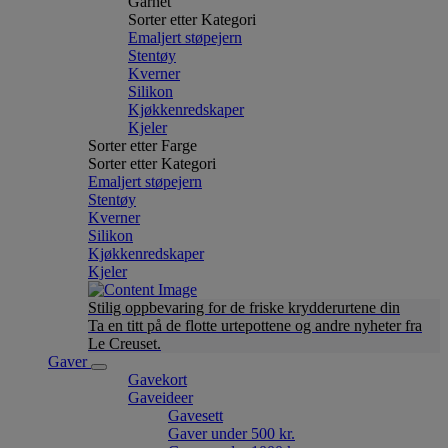
Garnet
Sorter etter Kategori
Emaljert støpejern
Stentøy
Kverner
Silikon
Kjøkkenredskaper
Kjeler
Sorter etter Farge
Sorter etter Kategori
Emaljert støpejern
Stentøy
Kverner
Silikon
Kjøkkenredskaper
Kjeler
Stilig oppbevaring for de friske krydderurtene din
Ta en titt på de flotte urtepottene og andre nyheter fra
Le Creuset.
Gaver
Gavekort
Gaveideer
Gavesett
Gaver under 500 kr.