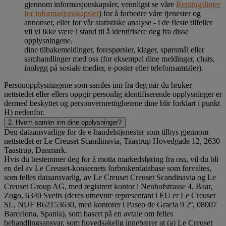
gjennom informasjonskapsler, vennligst se våre
Retningslinjer
for informasjonskapsler
) for å forbedre våre tjenester og
annonser, eller for vår statistiske analyse - i de fleste tilfeller
vil vi ikke være i stand til å identifisere deg fra disse
opplysningene.
dine tilbakemeldinger, forespørsler, klager, spørsmål eller
samhandlinger med oss (for eksempel dine meldinger, chats,
innlegg på sosiale medier, e-poster eller telefonsamtaler).
Personopplysningene som samles inn fra deg når du bruker
nettstedet eller ellers oppgir personlig identifiserende opplysninger er
dermed beskyttet og personvernrettighetene dine blir forklart i punkt
H) nedenfor.
2. Hvem samler inn dine opplysninger?
Den dataansvarlige for de e-handelstjenester som tilbys gjennom
nettstedet er Le Creuset Scandinavia, Taastrup Hovedgade 12, 2630
Taastrup, Danmark.
Hvis du bestemmer deg for å motta markedsføring fra oss, vil du bli
en del av Le Creuset-konsernets forbrukerdatabase som forvaltes,
som felles dataansvarlig, av Le Creuset Creuset Scandinavia og Le
Creuset Group AG, med registrert kontor i Neuhofstrasse 4, Baar,
Zugo, 6340 Sveits (deres utnevnte representant i EU er Le Creuset
SL, NUF B62153630, med kontorer i Paseo de Gracia 9 2º, 08007
Barcelona, Spania), som basert på en avtale om felles
behandlingsansvar, som hovedsakelig innebærer at (a) Le Creuset