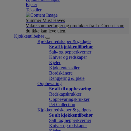
Kjeler
Tekstiler
Summer Must-Haves
Vakre sommerfarger og produkter fra Le Creuset som
du ikke kan leve uten.
Kjøkkentilbehør
Kjøkkenredskaper & gadgets
Se alt kjøkkentilbehør
Salt- og pepperkverner
Kniver og redskaper
Kjeler
Kjøkkentekstiler
Bordskånere
Rengjøring & pleie
Oppbevaring
Se alt til oppbevaring
Redskapskrukker
Oppbevaringskrukker
Pet Collection
Kjøkkenredskaper & gadgets
Se alt kjøkkentilbehør
Salt- og pepperkverner
Kniver og redskaper
Kjeler