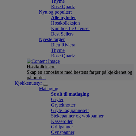
Thyme
Rose Quartz
Nytt og populært
Alle nyheter
Høstkolleksjon
Kun hos Le Creuset
Best Sellers
Nyeste farger
Bleu Riviera
Thyme
Rose Quartz
Høstkolleksjon
Skap en atmosfære med høstens farger på kjøkkenet og
på bordet.
Kjøkkenutstyr
Matlaging
Se alt til matlaging
Gryter
Gryteknotter
Gryte- og pannesett
Stekepanner og wokpanner
Kasseroller
Grillpanner
Ovnspanner