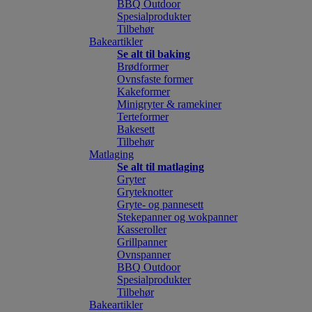
BBQ Outdoor
Spesialprodukter
Tilbehør
Bakeartikler
Se alt til baking
Brødformer
Ovnsfaste former
Kakeformer
Minigryter & ramekiner
Terteformer
Bakesett
Tilbehør
Matlaging
Se alt til matlaging
Gryter
Gryteknotter
Gryte- og pannesett
Stekepanner og wokpanner
Kasseroller
Grillpanner
Ovnspanner
BBQ Outdoor
Spesialprodukter
Tilbehør
Bakeartikler