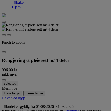
Tilbake
Hjem
Pinch to zoom
Rengjøring et pleie sett m/ 4 deler
996,00 kr.
inkl. mva
selected
Meringue
Flere farger
Færre farger
Gave ved kjøp
Tilbudet er gyldig fra 01/08/2026–31.08.2026.
Kjøp for 2000 kr. eller mer og motta en
Vinkjøler
i valgfri farge