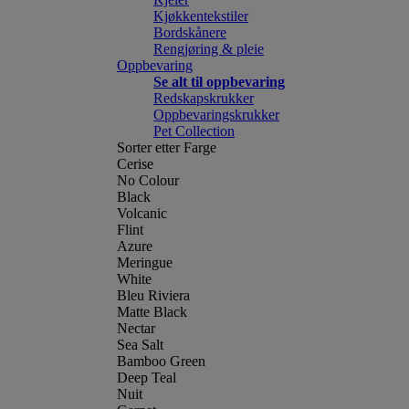
Kjøkkentekstiler
Bordskånere
Rengjøring & pleie
Oppbevaring
Se alt til oppbevaring
Redskapskrukker
Oppbevaringskrukker
Pet Collection
Sorter etter Farge
Cerise
No Colour
Black
Volcanic
Flint
Azure
Meringue
White
Bleu Riviera
Matte Black
Nectar
Sea Salt
Bamboo Green
Deep Teal
Nuit