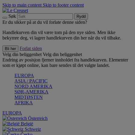
Skip to main content
Skip to footer content
Søk
Rydd
Er du sikker på at du vil forlate denne siden?
Handlekurven din vil være tom på den nye siden. Men ikke
bekymre deg, vi lagrer handlekurven din her når du vil tilbake.
Forlat siden
Bli her
Velg din beliggenhet
Velg din beliggenhet
Endring av posisjon fjerner innholdet fra handlekurven. Elementer
som er kjøpt online, kan bare sendes til det valgte landet.
EUROPA
ASIA / PACIFIC
NORD AMERIKA
SØR-AMERIKA
MIDTØSTEN
AFRIKA
EUROPA
Österreich
België
Schweiz
Česko