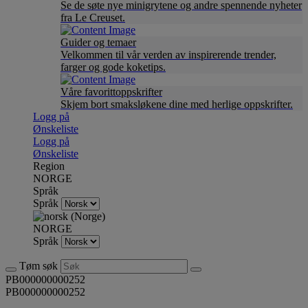
Se de søte nye minigrytene og andre spennende nyheter
fra Le Creuset.
Guider og temaer
Velkommen til vår verden av inspirerende trender,
farger og gode koketips.
Våre favorittoppskrifter
Skjem bort smaksløkene dine med herlige oppskrifter.
Logg på
Ønskeliste
Logg på
Ønskeliste
Region
NORGE
Språk
Språk
NORGE
Språk
Tøm søk
PB000000000252
PB000000000252