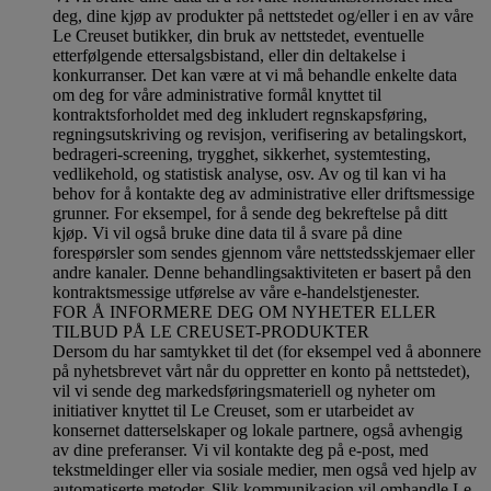
deg, dine kjøp av produkter på nettstedet og/eller i en av våre
Le Creuset butikker, din bruk av nettstedet, eventuelle
etterfølgende ettersalgsbistand, eller din deltakelse i
konkurranser. Det kan være at vi må behandle enkelte data
om deg for våre administrative formål knyttet til
kontraktsforholdet med deg inkludert regnskapsføring,
regningsutskriving og revisjon, verifisering av betalingskort,
bedrageri-screening, trygghet, sikkerhet, systemtesting,
vedlikehold, og statistisk analyse, osv. Av og til kan vi ha
behov for å kontakte deg av administrative eller driftsmessige
grunner. For eksempel, for å sende deg bekreftelse på ditt
kjøp. Vi vil også bruke dine data til å svare på dine
forespørsler som sendes gjennom våre nettstedsskjemaer eller
andre kanaler. Denne behandlingsaktiviteten er basert på den
kontraktsmessige utførelse av våre e-handelstjenester.
FOR Å INFORMERE DEG OM NYHETER ELLER
TILBUD PÅ LE CREUSET-PRODUKTER
Dersom du har samtykket til det (for eksempel ved å abonnere
på nyhetsbrevet vårt når du oppretter en konto på nettstedet),
vil vi sende deg markedsføringsmateriell og nyheter om
initiativer knyttet til Le Creuset, som er utarbeidet av
konsernet datterselskaper og lokale partnere, også avhengig
av dine preferanser. Vi vil kontakte deg på e-post, med
tekstmeldinger eller via sosiale medier, men også ved hjelp av
automatiserte metoder. Slik kommunikasjon vil omhandle Le