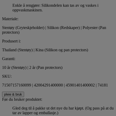
Enkle å rengjøre: Silikondelen kan tas av og vaskes i
oppvaskmaskinen.
Materiale:
Stentøy (Gryteskjeholder) | Silikon (Redskaper) | Polyester (Pan
protectors)
Produsert i:
Thailand (Stentøy) | Kina (Silikon og pan protectors)
Garanti:
10 år (Stentøy) | 2 år (Pan protectors)
SKU:
71507157160099 | 42004291400000 | 45901401400002 | 74181
pleie & bruk
Før du bruker produktet:
Gled deg til å pakke ut det nye du har kjøpt. (Og pass på at du
tar av lapper og emballasje.)