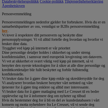
Databeskyttelsespolitikk
Cookie-politikk
Tilgjengelighetserklæring
Åpenhetsloven
Personvernmelding
Personvernmeldingen nedenfor gjelder for forbrukere. Hvis du er en
samarbeidspartner av oss, vennligst se B2Bs personvernmelding
her
.
Vi lover å respektere ditt personvern og beskytte dine
personopplysninger. Vi vil alltid fortelle deg hvordan og hvorfor vi
bruker dine data.
Trygghet ved kjøp på internett er vår prioritet
Dine personlige detaljer holdes i sikkerhet og under streng
konfidensialitet, i samsvar med europeisk lovgivning om datavern.
Vi vet at sikkerhet er svært viktig ved kjøp på internett, så vi
benytter den nyeste teknologien for å sikre at alle dine personlige og
kredittkortdetaljer blir fullt beskyttet og forblir fullstendig
konfidensielle.
Vi bruker data for å gjøre dine kjøp enkle og skreddersydde for deg
Vi analyserer hvordan brukere benytter vårt nettsted og våre
tjenester for å gjøre ting enklere og alltid mer interessante.
Vi bruker data for å gjøre matlaging med Le Creuset til en bedre
opplevelse og for å informere deg om nyheter og tilbud
Hvis du bestemmer deg for å bli en del av kundedatabasen i vårt
konsern og motta nyhetsbrev fra Le Creuset, vil vi sende deg