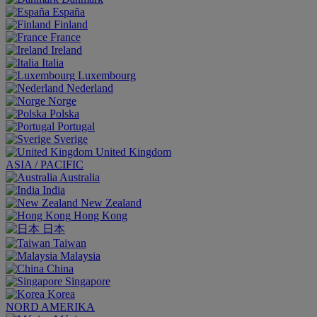
España
Finland
France
Ireland
Italia
Luxembourg
Nederland
Norge
Polska
Portugal
Sverige
United Kingdom
ASIA / PACIFIC
Australia
India
New Zealand
Hong Kong
日本
Taiwan
Malaysia
China
Singapore
Korea
NORD AMERIKA