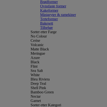
Brødformer
Ovnsfaste former
Kakeformer
Minigryter & ramekiner
Terteformer
Bakesett
Tilbehør
Sorter etter Farge
No Colour
Cerise
Volcanic
Matte Black
Meringue
Azure
Black
Flint
Sea Salt
White
Bleu Riviera
Deep Teal
Shell Pink
Bamboo Green
Nectar
Garnet
Sorter etter Kategori