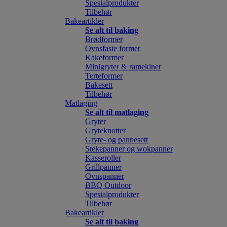
Spesialprodukter
Tilbehør
Bakeartikler
Se alt til baking
Brødformer
Ovnsfaste former
Kakeformer
Minigryter & ramekiner
Terteformer
Bakesett
Tilbehør
Matlaging
Se alt til matlaging
Gryter
Gryteknotter
Gryte- og pannesett
Stekepanner og wokpanner
Kasseroller
Grillpanner
Ovnspanner
BBQ Outdoor
Spesialprodukter
Tilbehør
Bakeartikler
Se alt til baking