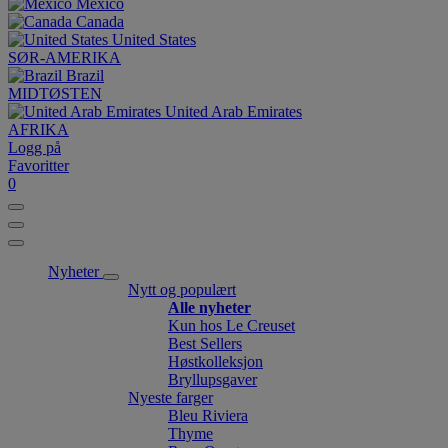
México
Canada
United States
SØR-AMERIKA
Brazil
MIDTØSTEN
United Arab Emirates
AFRIKA
Logg på
Favoritter
0
Nyheter
Nytt og populært
Alle nyheter
Kun hos Le Creuset
Best Sellers
Høstkolleksjon
Bryllupsgaver
Nyeste farger
Bleu Riviera
Thyme