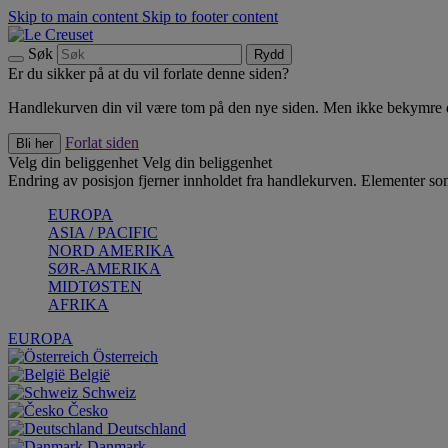
Skip to main content
Skip to footer content
Søk
Rydd
Er du sikker på at du vil forlate denne siden?
Handlekurven din vil være tom på den nye siden. Men ikke bekymre deg
Forlat siden
Bli her
Velg din beliggenhet
Velg din beliggenhet
Endring av posisjon fjerner innholdet fra handlekurven. Elementer som 
EUROPA
ASIA / PACIFIC
NORD AMERIKA
SØR-AMERIKA
MIDTØSTEN
AFRIKA
EUROPA
Österreich
België
Schweiz
Česko
Deutschland
Danmark