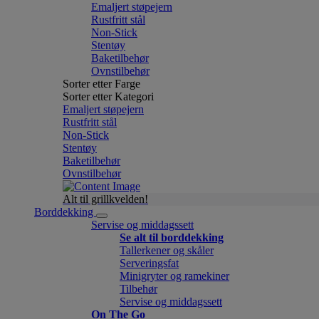
Emaljert støpejern
Rustfritt stål
Non-Stick
Stentøy
Baketilbehør
Ovnstilbehør
Sorter etter Farge
Sorter etter Kategori
Emaljert støpejern
Rustfritt stål
Non-Stick
Stentøy
Baketilbehør
Ovnstilbehør
Alt til grillkvelden!
Borddekking
Servise og middagssett
Se alt til borddekking
Tallerkener og skåler
Serveringsfat
Minigryter og ramekiner
Tilbehør
Servise og middagssett
On The Go