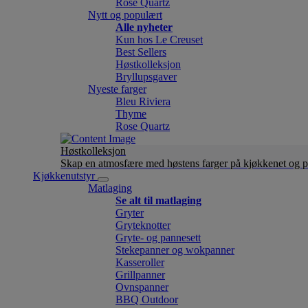
Rose Quartz
Nytt og populært
Alle nyheter
Kun hos Le Creuset
Best Sellers
Høstkolleksjon
Bryllupsgaver
Nyeste farger
Bleu Riviera
Thyme
Rose Quartz
Høstkolleksjon
Skap en atmosfære med høstens farger på kjøkkenet og p
Kjøkkenutstyr
Matlaging
Se alt til matlaging
Gryter
Gryteknotter
Gryte- og pannesett
Stekepanner og wokpanner
Kasseroller
Grillpanner
Ovnspanner
BBQ Outdoor