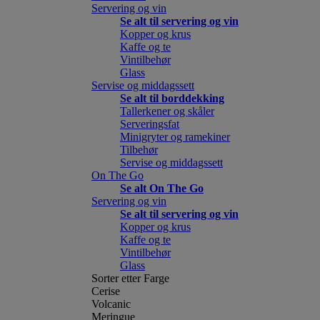
Servering og vin
Se alt til servering og vin
Kopper og krus
Kaffe og te
Vintilbehør
Glass
Servise og middagssett
Se alt til borddekking
Tallerkener og skåler
Serveringsfat
Minigryter og ramekiner
Tilbehør
Servise og middagssett
On The Go
Se alt On The Go
Servering og vin
Se alt til servering og vin
Kopper og krus
Kaffe og te
Vintilbehør
Glass
Sorter etter Farge
Cerise
Volcanic
Meringue