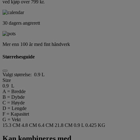
ved kjøp over 799 kr.
30 dagers angrerett
Mer enn 100 år med fint håndverk
Størrelsesguide
Valgt størrelse:
0.9 L
Size
0.9 L
A = Bredde
B = Dybde
C = Høyde
D = Lengde
F = Kapasitet
G = Vekt
15.3 CM
4.8 CM
6.4 CM
21.8 CM
0.9 L
0.425 KG
Kan kombineres med