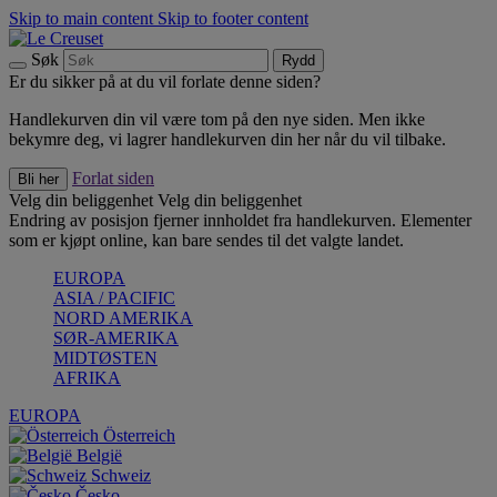
Skip to main content
Skip to footer content
Søk
Rydd
Er du sikker på at du vil forlate denne siden?
Handlekurven din vil være tom på den nye siden. Men ikke
bekymre deg, vi lagrer handlekurven din her når du vil tilbake.
Forlat siden
Bli her
Velg din beliggenhet
Velg din beliggenhet
Endring av posisjon fjerner innholdet fra handlekurven. Elementer
som er kjøpt online, kan bare sendes til det valgte landet.
EUROPA
ASIA / PACIFIC
NORD AMERIKA
SØR-AMERIKA
MIDTØSTEN
AFRIKA
EUROPA
Österreich
België
Schweiz
Česko