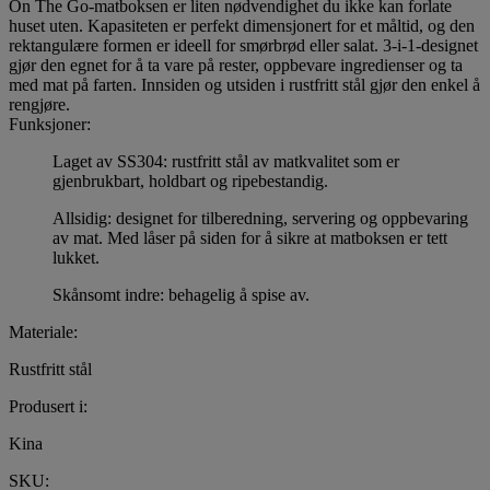
On The Go-matboksen er liten nødvendighet du ikke kan forlate
huset uten. Kapasiteten er perfekt dimensjonert for et måltid, og den
rektangulære formen er ideell for smørbrød eller salat. 3-i-1-designet
gjør den egnet for å ta vare på rester, oppbevare ingredienser og ta
med mat på farten. Innsiden og utsiden i rustfritt stål gjør den enkel å
rengjøre.
Funksjoner:
Laget av SS304: rustfritt stål av matkvalitet som er
gjenbrukbart, holdbart og ripebestandig.
Allsidig: designet for tilberedning, servering og oppbevaring
av mat. Med låser på siden for å sikre at matboksen er tett
lukket.
Skånsomt indre: behagelig å spise av.
Materiale:
Rustfritt stål
Produsert i:
Kina
SKU: