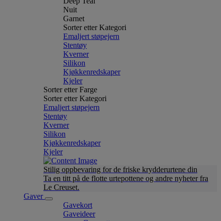
Deep Teal
Nuit
Garnet
Sorter etter Kategori
Emaljert støpejern
Stentøy
Kverner
Silikon
Kjøkkenredskaper
Kjeler
Sorter etter Farge
Sorter etter Kategori
Emaljert støpejern
Stentøy
Kverner
Silikon
Kjøkkenredskaper
Kjeler
Stilig oppbevaring for de friske krydderurtene din
Ta en titt på de flotte urtepottene og andre nyheter fra
Le Creuset.
Gaver
Gavekort
Gaveideer