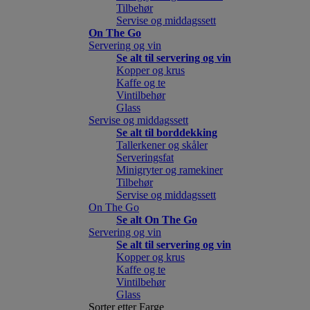
Tilbehør
Servise og middagssett
On The Go
Servering og vin
Se alt til servering og vin
Kopper og krus
Kaffe og te
Vintilbehør
Glass
Servise og middagssett
Se alt til borddekking
Tallerkener og skåler
Serveringsfat
Minigryter og ramekiner
Tilbehør
Servise og middagssett
On The Go
Se alt On The Go
Servering og vin
Se alt til servering og vin
Kopper og krus
Kaffe og te
Vintilbehør
Glass
Sorter etter Farge