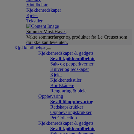
Vintilbehør
Kjøkkenredskaper
Kjeler
Tekstiler
Summer Must-Haves
Vakre sommerfarger og produkter fra Le Creuset som
du ikke kan leve uten.
Kjøkkentilbehør
Kjøkkenredskaper & gadgets
Se alt kjøkkentilbehør
Salt- og pepperkverner
Kniver og redskaper
Kjeler
Kjøkkentekstiler
Bordskånere
Rengjøring & pleie
Oppbevaring
Se alt til oppbevaring
Redskapskrukker
Oppbevaringskrukker
Pet Collection
Kjøkkenredskaper & gadgets
Se alt kjøkkentilbehør
Salt- og pepperkverner