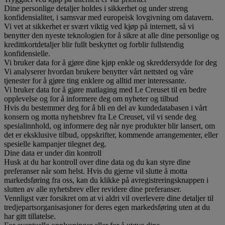
Dine personlige detaljer holdes i sikkerhet og under streng
konfidensialitet, i samsvar med europeisk lovgivning om datavern.
Vi vet at sikkerhet er svært viktig ved kjøp på internett, så vi
benytter den nyeste teknologien for å sikre at alle dine personlige og
kredittkortdetaljer blir fullt beskyttet og forblir fullstendig
konfidensielle.
Vi bruker data for å gjøre dine kjøp enkle og skreddersydde for deg
Vi analyserer hvordan brukere benytter vårt nettsted og våre
tjenester for å gjøre ting enklere og alltid mer interessante.
Vi bruker data for å gjøre matlaging med Le Creuset til en bedre
opplevelse og for å informere deg om nyheter og tilbud
Hvis du bestemmer deg for å bli en del av kundedatabasen i vårt
konsern og motta nyhetsbrev fra Le Creuset, vil vi sende deg
spesialinnhold, og informere deg når nye produkter blir lansert, om
det er eksklusive tilbud, oppskrifter, kommende arrangementer, eller
spesielle kampanjer tilegnet deg.
Dine data er under din kontroll
Husk at du har kontroll over dine data og du kan styre dine
preferanser når som helst. Hvis du gjerne vil slutte å motta
markedsføring fra oss, kan du klikke på avregistreringsknappen i
slutten av alle nyhetsbrev eller revidere dine preferanser.
Vennligst vær forsikret om at vi aldri vil overlevere dine detaljer til
tredjepartsorganisasjoner for deres egen markedsføring uten at du
har gitt tillatelse.