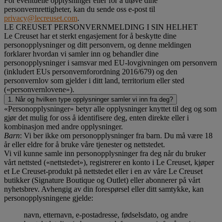
For eventuelle opplysninger eller for å utøve dine
personvernrettigheter, kan du sende oss e-post til
privacy@lecreuset.com
.
LE CREUSET PERSONVERNMELDING I SIN HELHET
Le Creuset har et sterkt engasjement for å beskytte dine
personopplysninger og ditt personvern, og denne meldingen
forklarer hvordan vi samler inn og behandler dine
personopplysninger i samsvar med EU-lovgivningen om personvern
(inkludert EUs personvernforordning 2016/679) og den
personvernlov som gjelder i ditt land, territorium eller sted
(«personvernlovene»).
1. Når og hvilken type opplysninger samler vi inn fra deg?
«Personopplysninger» betyr alle opplysninger knyttet til deg og som
gjør det mulig for oss å identifisere deg, enten direkte eller i
kombinasjon med andre opplysninger.
Barn
: Vi ber ikke om personopplysninger fra barn. Du må være 18
år eller eldre for å bruke våre tjenester og nettstedet.
Vi vil kunne samle inn personopplysninger fra deg når du bruker
vårt nettsted («nettstedet»), registrerer en konto i Le Creuset, kjøper
et Le Creuset-produkt på nettstedet eller i en av våre Le Creuset
butikker (Signature Boutique og Outlet) eller abonnerer på vårt
nyhetsbrev. Avhengig av din forespørsel eller ditt samtykke, kan
personopplysningene gjelde:
navn, etternavn, e-postadresse, fødselsdato, og andre