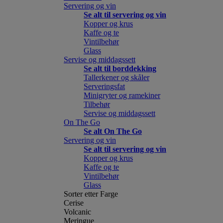
Servering og vin
Se alt til servering og vin
Kopper og krus
Kaffe og te
Vintilbehør
Glass
Servise og middagssett
Se alt til borddekking
Tallerkener og skåler
Serveringsfat
Minigryter og ramekiner
Tilbehør
Servise og middagssett
On The Go
Se alt On The Go
Servering og vin
Se alt til servering og vin
Kopper og krus
Kaffe og te
Vintilbehør
Glass
Sorter etter Farge
Cerise
Volcanic
Meringue