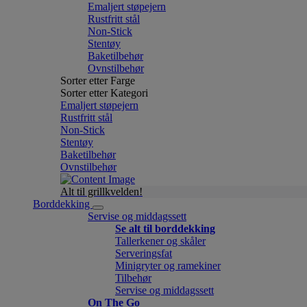
Emaljert støpejern
Rustfritt stål
Non-Stick
Stentøy
Baketilbehør
Ovnstilbehør
Sorter etter Farge
Sorter etter Kategori
Emaljert støpejern
Rustfritt stål
Non-Stick
Stentøy
Baketilbehør
Ovnstilbehør
Alt til grillkvelden!
Borddekking
Servise og middagssett
Se alt til borddekking
Tallerkener og skåler
Serveringsfat
Minigryter og ramekiner
Tilbehør
Servise og middagssett
On The Go