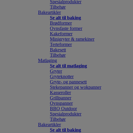
Spesialprodukter
Tilbehør
Bakeartikler
Se alt til baking
Brødformer
Ovnsfaste former
Kakeformer
Minigryter & ramekiner
Terteformer
Bakesett
Tilbehør
Matlaging
Se alt til matlaging
Gryter
Gryteknotter
Gryte- og pannesett
Stekepanner og wokpanner
Kasseroller
Grillpanner
Ovnspanner
BBQ Outdoor
Spesialprodukter
Tilbehør
Bakeartikler
Se alt til baking