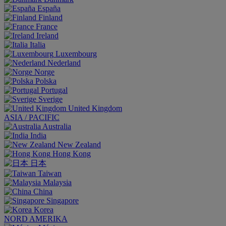
España
Finland
France
Ireland
Italia
Luxembourg
Nederland
Norge
Polska
Portugal
Sverige
United Kingdom
ASIA / PACIFIC
Australia
India
New Zealand
Hong Kong
日本
Taiwan
Malaysia
China
Singapore
Korea
NORD AMERIKA