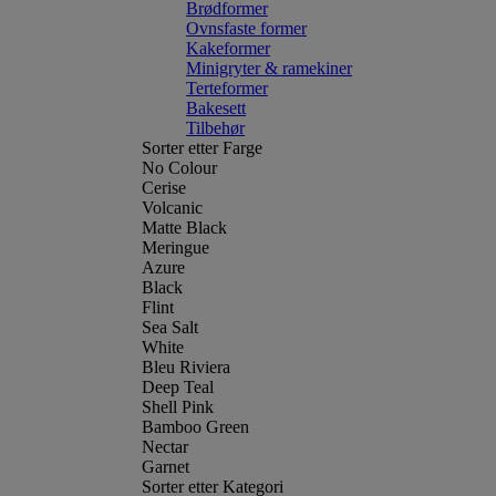
Brødformer
Ovnsfaste former
Kakeformer
Minigryter & ramekiner
Terteformer
Bakesett
Tilbehør
Sorter etter Farge
No Colour
Cerise
Volcanic
Matte Black
Meringue
Azure
Black
Flint
Sea Salt
White
Bleu Riviera
Deep Teal
Shell Pink
Bamboo Green
Nectar
Garnet
Sorter etter Kategori