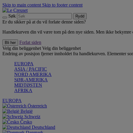
Skip to main content
Skip to footer content
Søk
Rydd
Er du sikker på at du vil forlate denne siden?
Handlekurven din vil være tom på den nye siden. Men ikke bekymre deg
Forlat siden
Bli her
Velg din beliggenhet
Velg din beliggenhet
Endring av posisjon fjerner innholdet fra handlekurven. Elementer som 
EUROPA
ASIA / PACIFIC
NORD AMERIKA
SØR-AMERIKA
MIDTØSTEN
AFRIKA
EUROPA
Österreich
België
Schweiz
Česko
Deutschland
Danmark