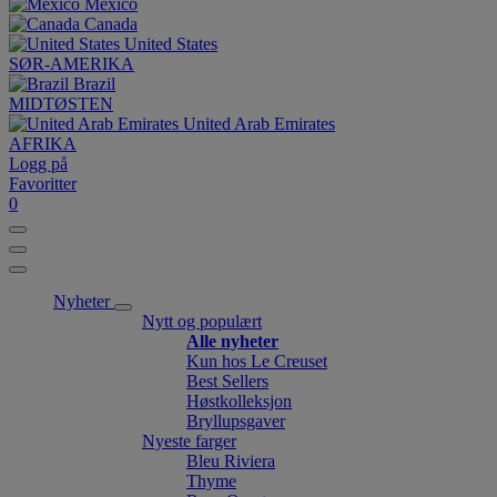
México
Canada
United States
SØR-AMERIKA
Brazil
MIDTØSTEN
United Arab Emirates
AFRIKA
Logg på
Favoritter
0
Nyheter
Nytt og populært
Alle nyheter
Kun hos Le Creuset
Best Sellers
Høstkolleksjon
Bryllupsgaver
Nyeste farger
Bleu Riviera
Thyme