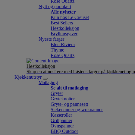
Rose Quartz
Nytt og populært
Alle nyheter
Kun hos Le Creuset
Best Sellers
Høstkolleksjon
Bryllupsgaver
Nyeste farger
Bleu Riviera
Thyme
Rose Quartz
Høstkolleksjon
Skap en atmosfære med høstens farger på kjøkkenet og p
Kjøkkenutstyr
Matlaging
Se alt til matlaging
Gryter
Gryteknotter
Gryte- og pannesett
Stekepanner og wokpanner
Kasseroller
Grillpanner
Ovnspanner
BBQ Outdoor