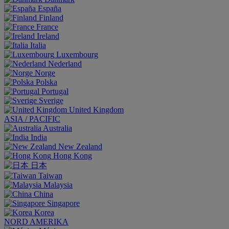
España
Finland
France
Ireland
Italia
Luxembourg
Nederland
Norge
Polska
Portugal
Sverige
United Kingdom
ASIA / PACIFIC
Australia
India
New Zealand
Hong Kong
日本
Taiwan
Malaysia
China
Singapore
Korea
NORD AMERIKA