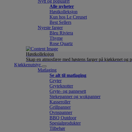
Nytt og populært
Alle nyheter
Høstkolleksjon
Kun hos Le Creuset
Best Sellers
Nyeste farger
Bleu Riviera
Thyme
Rose Quartz
Høstkolleksjon
Skap en atmosfære med høstens farger på kjøkkenet og p
Kjøkkenutstyr
Matlaging
Se alt til matlaging
Gryter
Gryteknotter
Gryte- og pannesett
Stekepanner og wokpanner
Kasseroller
Grillpanner
Ovnspanner
BBQ Outdoor
Spesialprodukter
Tilbehør