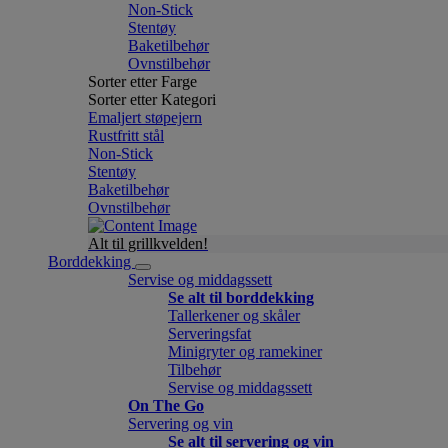
Non-Stick
Stentøy
Baketilbehør
Ovnstilbehør
Sorter etter Farge
Sorter etter Kategori
Emaljert støpejern
Rustfritt stål
Non-Stick
Stentøy
Baketilbehør
Ovnstilbehør
Alt til grillkvelden!
Borddekking
Servise og middagssett
Se alt til borddekking
Tallerkener og skåler
Serveringsfat
Minigryter og ramekiner
Tilbehør
Servise og middagssett
On The Go
Servering og vin
Se alt til servering og vin