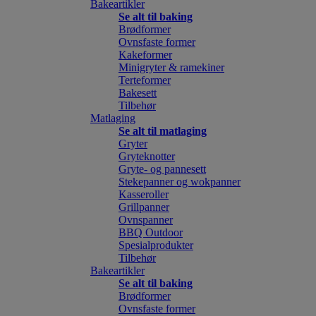
Bakeartikler
Se alt til baking
Brødformer
Ovnsfaste former
Kakeformer
Minigryter & ramekiner
Terteformer
Bakesett
Tilbehør
Matlaging
Se alt til matlaging
Gryter
Gryteknotter
Gryte- og pannesett
Stekepanner og wokpanner
Kasseroller
Grillpanner
Ovnspanner
BBQ Outdoor
Spesialprodukter
Tilbehør
Bakeartikler
Se alt til baking
Brødformer
Ovnsfaste former