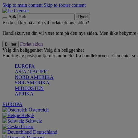
Skip to main content
Skip to footer content
Søk
Rydd
Er du sikker på at du vil forlate denne siden?
Handlekurven din vil være tom på den nye siden. Men ikke bekymre deg
Forlat siden
Bli her
Velg din beliggenhet
Velg din beliggenhet
Endring av posisjon fjerner innholdet fra handlekurven. Elementer som 
EUROPA
ASIA / PACIFIC
NORD AMERIKA
SØR-AMERIKA
MIDTØSTEN
AFRIKA
EUROPA
Österreich
België
Schweiz
Česko
Deutschland
Danmark