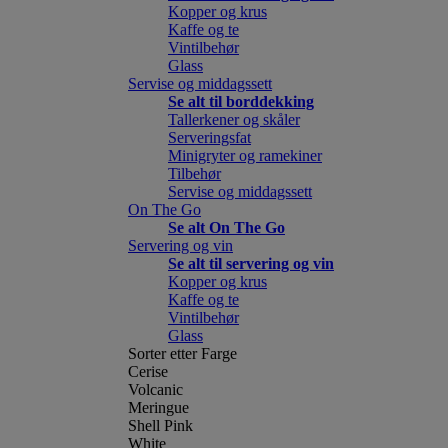
Kopper og krus
Kaffe og te
Vintilbehør
Glass
Servise og middagssett
Se alt til borddekking
Tallerkener og skåler
Serveringsfat
Minigryter og ramekiner
Tilbehør
Servise og middagssett
On The Go
Se alt On The Go
Servering og vin
Se alt til servering og vin
Kopper og krus
Kaffe og te
Vintilbehør
Glass
Sorter etter Farge
Cerise
Volcanic
Meringue
Shell Pink
White