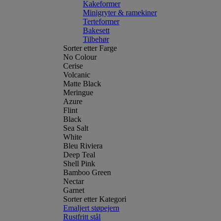
Kakeformer
Minigryter & ramekiner
Terteformer
Bakesett
Tilbehør
Sorter etter Farge
No Colour
Cerise
Volcanic
Matte Black
Meringue
Azure
Flint
Black
Sea Salt
White
Bleu Riviera
Deep Teal
Shell Pink
Bamboo Green
Nectar
Garnet
Sorter etter Kategori
Emaljert støpejern
Rustfritt stål