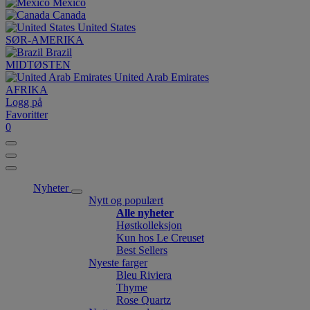
México
Canada
United States
SØR-AMERIKA
Brazil
MIDTØSTEN
United Arab Emirates
AFRIKA
Logg på
Favoritter
0
Nyheter
Nytt og populært
Alle nyheter
Høstkolleksjon
Kun hos Le Creuset
Best Sellers
Nyeste farger
Bleu Riviera
Thyme
Rose Quartz