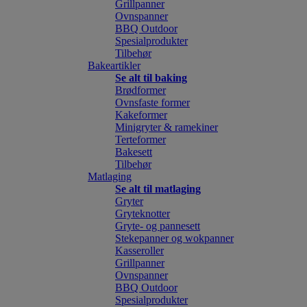
Grillpanner
Ovnspanner
BBQ Outdoor
Spesialprodukter
Tilbehør
Bakeartikler
Se alt til baking
Brødformer
Ovnsfaste former
Kakeformer
Minigryter & ramekiner
Terteformer
Bakesett
Tilbehør
Matlaging
Se alt til matlaging
Gryter
Gryteknotter
Gryte- og pannesett
Stekepanner og wokpanner
Kasseroller
Grillpanner
Ovnspanner
BBQ Outdoor
Spesialprodukter