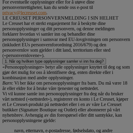
For eventuelle opplysninger eller for å utøve dine
personvernrettigheter, kan du sende oss e-post til
privacy@lecreuset.com
.
LE CREUSET PERSONVERNMELDING I SIN HELHET
Le Creuset har et sterkt engasjement for å beskytte dine
personopplysninger og ditt personvern, og denne meldingen
forklarer hvordan vi samler inn og behandler dine
personopplysninger i samsvar med EU-lovgivningen om personvern
(inkludert EUs personvernforordning 2016/679) og den
personvernlov som gjelder i ditt land, territorium eller sted
(«personvernlovene»).
1. Når og hvilken type opplysninger samler vi inn fra deg?
«Personopplysninger» betyr alle opplysninger knyttet til deg og som
gjør det mulig for oss å identifisere deg, enten direkte eller i
kombinasjon med andre opplysninger.
Barn
: Vi ber ikke om personopplysninger fra barn. Du må være 18
år eller eldre for å bruke våre tjenester og nettstedet.
Vi vil kunne samle inn personopplysninger fra deg når du bruker
vårt nettsted («nettstedet»), registrerer en konto i Le Creuset, kjøper
et Le Creuset-produkt på nettstedet eller i en av våre Le Creuset
butikker (Signature Boutique og Outlet) eller abonnerer på vårt
nyhetsbrev. Avhengig av din forespørsel eller ditt samtykke, kan
personopplysningene gjelde:
navn, etternavn, e-postadresse, fødselsdato, og andre