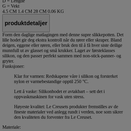
D = Lengde
G = Vekt
4.5 CM
1.4 CM
28 CM
0.06 KG
produktdetaljer
Form den daglige matlagingen med denne supre slikkepotten. Det
lille hodet gir deg ekstra kontroll når du rører eller skraper. Bland
deigen, eggene eller røren, eller bruk den til å få hver siste deilige
munnfull ut av glasset og små krukker. Laget av førsteklasses
silikon, og den passer perfekt sammen med non-stick-panner- og
gryter.
Funksjoner:
Klar for varmen: Redskapene våre i silikon og forsterket
nylon er varmebestandige opptil 250 °C.
Lett å vaske: Silikonhodet er avtakbart – sett det i
oppvaskmaskinen for vask uten stress.
Høyeste kvalitet: Le Creusets produkter fremstilles av de
fineste materialer ved anlegg rundt i verden, noe som sikrer
den kvaliteten du forventer fra Le Creuset.
Materiale: