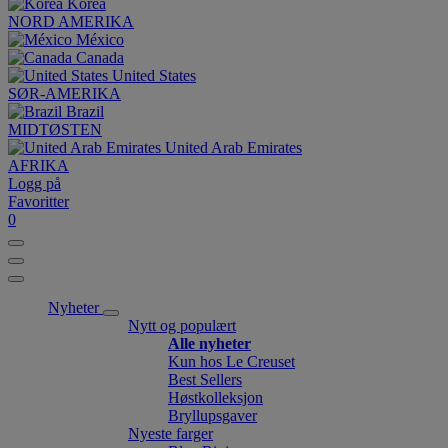
Korea
NORD AMERIKA
México
Canada
United States
SØR-AMERIKA
Brazil
MIDTØSTEN
United Arab Emirates
AFRIKA
Logg på
Favoritter
0
Nyheter
Nytt og populært
Alle nyheter
Kun hos Le Creuset
Best Sellers
Høstkolleksjon
Bryllupsgaver
Nyeste farger