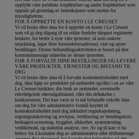
oppfylle våre juridiske forpliktelser og andre forpliktelser som
oppstår på grunnlag av instruksjoner som mottas fra
myndighetene.
FOR Å OPPRETTE EN KONTO I LE CREUSET
Vi vil bruke dine data for å opprette en konto i Le Creuset
som vil gi deg tilgang til en rekke fordeler tilegnet registrerte
brukere, for bedre å nyte våre tjenester, så som raskere
utsjekking, lagre flere forsendelsesadresser, vise og spore
bestillinger. Denne behandlingsaktiviteten er basert på den
kontraktsmessige utførelse av denne tjenesten.
FOR Å FORVALTE DINE BESTILLINGER OG LEVERE
VÅRE PRODUKTER, TJENESTER OG BISTAND TIL
DEG
Vi vil bruke dine data til å forvalte kontraktsforholdet med
deg, dine kjøp av produkter på nettstedet og/eller i en av våre
Le Creuset butikker, din bruk av nettstedet, eventuelle
etterfølgende ettersalgsbistand, eller din deltakelse i
konkurranser. Det kan være at vi må behandle enkelte data
om deg for våre administrative formål knyttet til
kontraktsforholdet med deg inkludert regnskapsføring,
regningsutskriving og revisjon, verifisering av betalingskort,
bedrageri-screening, trygghet, sikkerhet, systemtesting,
vedlikehold, og statistisk analyse, osv. Av og til kan vi ha
behov for å kontakte deg av administrative eller driftsmessige
grunner. For eksempel, for å sende deg bekreftelse på ditt