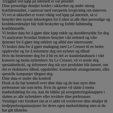
Trygghet ved kjøp på internett er vår prioritet
Dine personlige detaljer holdes i sikkerhet og under streng
konfidensialitet, i samsvar med europeisk lovgivning om datavern.
Vi vet at sikkerhet er svært viktig ved kjøp på internett, så vi
benytter den nyeste teknologien for å sikre at alle dine personlige og
kredittkortdetaljer blir fullt beskyttet og forblir fullstendig
konfidensielle.
Vi bruker data for å gjøre dine kjøp enkle og skreddersydde for deg
Vi analyserer hvordan brukere benytter vårt nettsted og våre
tjenester for å gjøre ting enklere og alltid mer interessante.
Vi bruker data for å gjøre matlaging med Le Creuset til en bedre
opplevelse og for å informere deg om nyheter og tilbud
Hvis du bestemmer deg for å bli en del av kundedatabasen i vårt
konsern og motta nyhetsbrev fra Le Creuset, vil vi sende deg
spesialinnhold, og informere deg når nye produkter blir lansert, om
det er eksklusive tilbud, oppskrifter, kommende arrangementer, eller
spesielle kampanjer tilegnet deg.
Dine data er under din kontroll
Husk at du har kontroll over dine data og du kan styre dine
preferanser når som helst. Hvis du gjerne vil slutte å motta
markedsføring fra oss, kan du klikke på avregistreringsknappen i
slutten av alle nyhetsbrev eller revidere dine preferanser.
Vennligst vær forsikret om at vi aldri vil overlevere dine detaljer til
tredjepartsorganisasjoner for deres egen markedsføring uten at du
har gitt tillatelse.