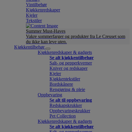
Vintilbehør
Kjøkkenredskaper
Kjeler
Tekstiler
Summer Must-Haves
Vakre sommerfarger og produkter fra Le Creuset som
du ikke kan leve uten.
Kjøkkentilbehør
Kjøkkenredskaper & gadgets
Se alt kjøkkentilbehør
Salt- og pepperkverner
Kniver og redskaper
Kjeler
Kjøkkentekstiler
Bordskånere
Rengjøring & pleie
Oppbevaring
Se alt til oppbevaring
Redskapskrukker
Oppbevaringskrukker
Pet Collection
Kjøkkenredskaper & gadgets
Se alt kjøkkentilbehør
Salt- og pepperkverner