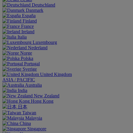
Deutschland
Danmark
España
Finland
France
Ireland
Italia
Luxembourg
Nederland
Norge
Polska
Portugal
Sverige
United Kingdom
ASIA / PACIFIC
Australia
India
New Zealand
Hong Kong
日本
Taiwan
Malaysia
China
Singapore