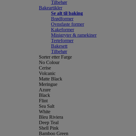
Tilbehør
Bakeartikler
Se alt til baking
Brødformer
Ovnsfaste former
Kakeformer
Minigryter & ramekiner
Terteformer
Bakesett
Tilbehør
Sorter etter Farge
No Colour
Cerise
Volcanic
Matte Black
Meringue
Azure
Black
Flint
Sea Salt
White
Bleu Riviera
Deep Teal
Shell Pink
Bamboo Green