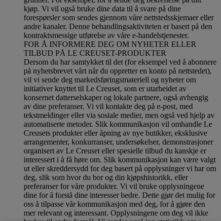
kjøp. Vi vil også bruke dine data til å svare på dine
forespørsler som sendes gjennom våre nettstedsskjemaer eller
andre kanaler. Denne behandlingsaktiviteten er basert på den
kontraktsmessige utførelse av våre e-handelstjenester.
FOR Å INFORMERE DEG OM NYHETER ELLER
TILBUD PÅ LE CREUSET-PRODUKTER
Dersom du har samtykket til det (for eksempel ved å abonnere
på nyhetsbrevet vårt når du oppretter en konto på nettstedet),
vil vi sende deg markedsføringsmateriell og nyheter om
initiativer knyttet til Le Creuset, som er utarbeidet av
konsernet datterselskaper og lokale partnere, også avhengig
av dine preferanser. Vi vil kontakte deg på e-post, med
tekstmeldinger eller via sosiale medier, men også ved hjelp av
automatiserte metoder. Slik kommunikasjon vil omhandle Le
Creusets produkter eller åpning av nye butikker, eksklusive
arrangementer, konkurranser, undersøkelser, demonstrasjoner
organisert av Le Creuset eller spesielle tilbud du kanskje er
interessert i å få høre om. Slik kommunikasjon kan være valgt
ut eller skreddersydd for deg basert på opplysninger vi har om
deg, slik som hvor du bor og din kjøpshistorikk, eller
preferanser for våre produkter. Vi vil bruke opplysningene
dine for å forstå dine interesser bedre. Dette gjør det mulig for
oss å tilpasse vår kommunikasjon med deg, for å gjøre den
mer relevant og interessant. Opplysningene om deg vil ikke