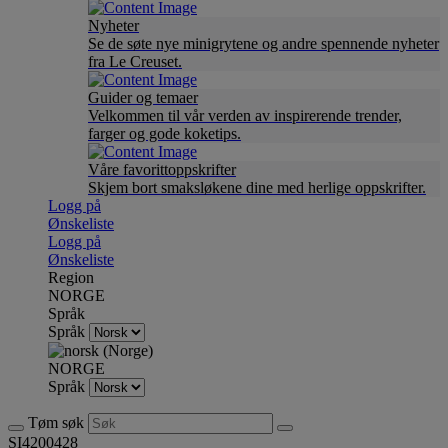
Nyheter
Se de søte nye minigrytene og andre spennende nyheter
fra Le Creuset.
Guider og temaer
Velkommen til vår verden av inspirerende trender,
farger og gode koketips.
Våre favorittoppskrifter
Skjem bort smaksløkene dine med herlige oppskrifter.
Logg på
Ønskeliste
Logg på
Ønskeliste
Region
NORGE
Språk
Språk
NORGE
Språk
Tøm søk
SI4200428