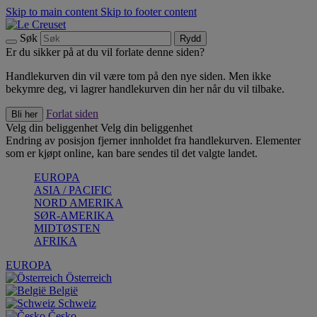
Skip to main content
Skip to footer content
Søk
Rydd
Er du sikker på at du vil forlate denne siden?
Handlekurven din vil være tom på den nye siden. Men ikke
bekymre deg, vi lagrer handlekurven din her når du vil tilbake.
Forlat siden
Bli her
Velg din beliggenhet
Velg din beliggenhet
Endring av posisjon fjerner innholdet fra handlekurven. Elementer
som er kjøpt online, kan bare sendes til det valgte landet.
EUROPA
ASIA / PACIFIC
NORD AMERIKA
SØR-AMERIKA
MIDTØSTEN
AFRIKA
EUROPA
Österreich
België
Schweiz
Česko