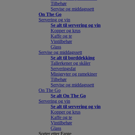
Tilbehør
Servise og middagssett
On The Go
Servering og vin
Se alt til servering og vin
Kopper og krus
Kaffe og te
Vintilbehør
Glass
Servise og middagssett
Se alt til borddekking
Tallerkener og skåler
Serveringsfat
Minigryter og ramekiner
Tilbehør
Servise og middagssett
On The Go
Se alt On The Go
Servering og vin
Se alt til servering og vin
Kopper og krus
Kaffe og te
Vintilbehør
Glass
Sorter etter Farge