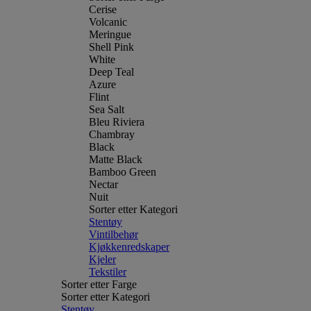
Cerise
Volcanic
Meringue
Shell Pink
White
Deep Teal
Azure
Flint
Sea Salt
Bleu Riviera
Chambray
Black
Matte Black
Bamboo Green
Nectar
Nuit
Sorter etter Kategori
Stentøy
Vintilbehør
Kjøkkenredskaper
Kjeler
Tekstiler
Sorter etter Farge
Sorter etter Kategori
Stentøy