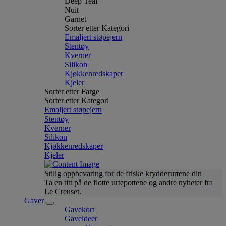
Deep Teal
Nuit
Garnet
Sorter etter Kategori
Emaljert støpejern
Stentøy
Kverner
Silikon
Kjøkkenredskaper
Kjeler
Sorter etter Farge
Sorter etter Kategori
Emaljert støpejern
Stentøy
Kverner
Silikon
Kjøkkenredskaper
Kjeler
Stilig oppbevaring for de friske krydderurtene din
Ta en titt på de flotte urtepottene og andre nyheter fra
Le Creuset.
Gaver
Gavekort
Gaveideer