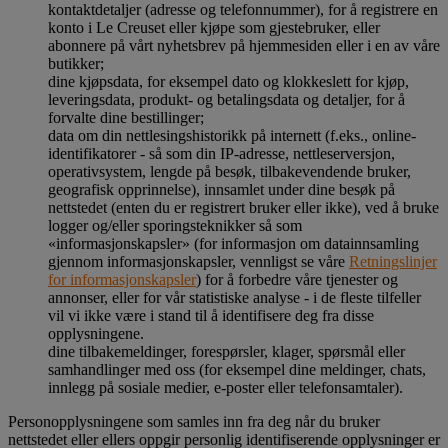
kontaktdetaljer (adresse og telefonnummer), for å registrere en
konto i Le Creuset eller kjøpe som gjestebruker, eller
abonnere på vårt nyhetsbrev på hjemmesiden eller i en av våre
butikker;
dine kjøpsdata, for eksempel dato og klokkeslett for kjøp,
leveringsdata, produkt- og betalingsdata og detaljer, for å
forvalte dine bestillinger;
data om din nettlesingshistorikk på internett (f.eks., online-
identifikatorer - så som din IP-adresse, nettleserversjon,
operativsystem, lengde på besøk, tilbakevendende bruker,
geografisk opprinnelse), innsamlet under dine besøk på
nettstedet (enten du er registrert bruker eller ikke), ved å bruke
logger og/eller sporingsteknikker så som
«informasjonskapsler» (for informasjon om datainnsamling
gjennom informasjonskapsler, vennligst se våre
Retningslinjer
for informasjonskapsler
) for å forbedre våre tjenester og
annonser, eller for vår statistiske analyse - i de fleste tilfeller
vil vi ikke være i stand til å identifisere deg fra disse
opplysningene.
dine tilbakemeldinger, forespørsler, klager, spørsmål eller
samhandlinger med oss (for eksempel dine meldinger, chats,
innlegg på sosiale medier, e-poster eller telefonsamtaler).
Personopplysningene som samles inn fra deg når du bruker
nettstedet eller ellers oppgir personlig identifiserende opplysninger er