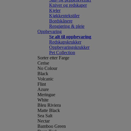
Kniver og redskaper
Kjeler
Kjøkkentekstiler
Bordskånere
Rengjøring & pleie
Oppbevaring
Se alt til oppbevaring
Redskapskrukker
Oppbevaringskrukker
Pet Collection
Sorter etter Farge
Cerise
No Colour
Black
Volcanic
Flint
Azure
Meringue
White
Bleu Riviera
Matte Black
Sea Salt
Nectar
Bamboo Green