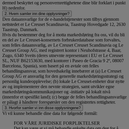
dermed beskyttet og personvernrettighetene dine blir forklart i punkt
H) nedenfor.
2. Hvem samler inn dine opplysninger?
Den dataansvarlige for de e-handelstjenester som tilbys gjennom
nettstedet er Le Creuset Scandinavia, Taastrup Hovedgade 12, 2630
Taastrup, Danmark.
Hvis du bestemmer deg for å motta markedsføring fra oss, vil du bli
en del av Le Creuset-konsernets forbrukerdatabase som forvaltes,
som felles dataansvarlig, av Le Creuset Creuset Scandinavia og Le
Creuset Group AG, med registrert kontor i Neuhofstrasse 4, Baar,
Zugo, 6340 Sveits (deres utnevnte representant i EU er Le Creuset
SL, NUF B62153630, med kontorer i Paseo de Gracia 9 2º, 08007
Barcelona, Spania), som basert på en avtale om felles
behandlingsansvar, som hovedsakelig innebærer at (a) Le Creuset
Group AG er ansvarlig for den generelle markedsføringsstrategi og
personlig kundeopplevelse; (b) lokale Le Creuset-enheter drar nytte
av og implementerer den nevnte strategien, samt utvikler egne
markedsføringskommunikasjoner og -initiativ på lokalt nivå
(innenfor et spesifikt land); (c) begge de felles behandlingsansvarlige
er pålagt å håndtere forespørsler om den registrertes rettigheter.
3. Hvorfor samler vi inn disse opplysningene?
Vi vil kunne behandle dine data for følgende formål:
FOR VÅRE JURIDISKE FORPLIKTELSER
Det kan være at vi må behandle enkelte data om deg for å