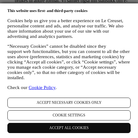
brukes til andre formål. Vi samler også inn statistikk om e-
post-åpning og klikk ved hjelp av bransjens standardteknikker
This website uses first- and third-party cookies
for å hjelpe oss med å vite hvordan nyhetsbrevene våre blir
mottatt. Denne behandlingen er basert på ditt samtykke til å
Cookies help us give you a better experience on Le Creuset,
motta personlig tilpasset markedsføringsmateriell fra oss. Du
personalise content and ads, and analyse our traffic. We also
velger selv hvilke personlige opplysninger som samles inn,
share information about your use of our site with our
ved å velge den relevante avmerkingsboksen. Avmelding: Du
advertising and analytics partners.
kan når som helst slutte å motta oppdateringer fra oss, gratis,
ved å klikke på avmeldingsknappen nederst i et nyhetsbrev.
“Necessary Cookies” cannot be disabled since they
Hvis du foretrekker det, kan du gjøre dette ved å kontakte oss
support web functionalities, but you can consent to all the other
på
privacy@lecreuset.com
. Vi vil behandle avmeldingen din
uses above (preferences, statistics and marketing cookies) by
så snart som mulig, men under visse omstendigheter vil du
clicking “Accept all cookies”, or click “Cookie settings”, where
kunne motta flere meldinger før avmeldingen er
you manage each cookie category, or “Accept necessary
ferdigbehandlet.
Merk deg at vi ikke selger eller gir dine
cookies only”, so that no other category of cookies will be
installed.
kontaktopplysninger og andre personopplysninger videre til
andre selskaper for deres markedsføringsformål
.
Check our
Cookie Policy
.
RE-TARGETING / SKREDDERSYING AV TILBUD OG
FORBEDRING AV KUNDEOPPLEVELSEN
Vi vil gjerne bruke opplysningene dine til å skreddersy
ACCEPT NECESSARY COOKIES ONLY
tjenestene og tilbudene våre til dine behov og preferanser for å
gi deg en personlig tilpasset kundeopplevelse hos Le Creuset.
COOKIE SETTINGS
Vi gjør dette ved å analysere dine vaner og interesser, for
eksempel ved å finne ut hvilke produkter du har sett mest på,
din interaksjon med oss på sosiale medier, hvilke sider på
ACCEPT ALL COOKIES
nettstedet vårt du besøker og hvilket innhold blant tilbudene