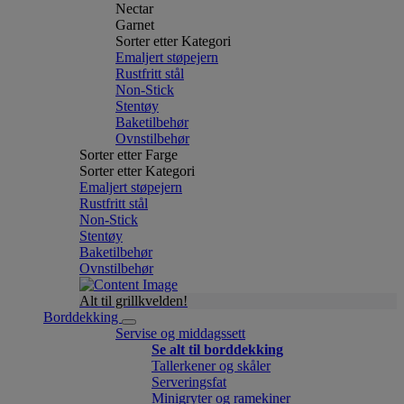
Nectar
Garnet
Sorter etter Kategori
Emaljert støpejern
Rustfritt stål
Non-Stick
Stentøy
Baketilbehør
Ovnstilbehør
Sorter etter Farge
Sorter etter Kategori
Emaljert støpejern
Rustfritt stål
Non-Stick
Stentøy
Baketilbehør
Ovnstilbehør
Alt til grillkvelden!
Borddekking
Servise og middagssett
Se alt til borddekking
Tallerkener og skåler
Serveringsfat
Minigryter og ramekiner