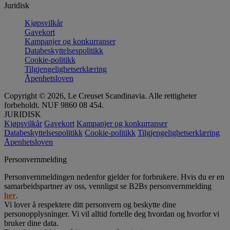
Juridisk
Kjøpsvilkår
Gavekort
Kampanjer og konkurranser
Databeskyttelsespolitikk
Cookie-politikk
Tilgjengelighetserklæring
Åpenhetsloven
Copyright © 2026, Le Creuset Scandinavia. Alle rettigheter
forbeholdt. NUF 9860 08 454.
JURIDISK
Kjøpsvilkår
Gavekort
Kampanjer og konkurranser
Databeskyttelsespolitikk
Cookie-politikk
Tilgjengelighetserklæring
Åpenhetsloven
Personvernmelding
Personvernmeldingen nedenfor gjelder for forbrukere. Hvis du er en
samarbeidspartner av oss, vennligst se B2Bs personvernmelding
her
.
Vi lover å respektere ditt personvern og beskytte dine
personopplysninger. Vi vil alltid fortelle deg hvordan og hvorfor vi
bruker dine data.