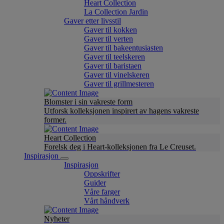
Heart Collection
La Collection Jardin
Gaver etter livsstil
Gaver til kokken
Gaver til verten
Gaver til bakeentusiasten
Gaver til teelskeren
Gaver til baristaen
Gaver til vinelskeren
Gaver til grillmesteren
Blomster i sin vakreste form
Utforsk kolleksjonen inspirert av hagens vakreste
former.
Heart Collection
Forelsk deg i Heart-kolleksjonen fra Le Creuset.
Inspirasjon
Inspirasjon
Oppskrifter
Guider
Våre farger
Vårt håndverk
Nyheter