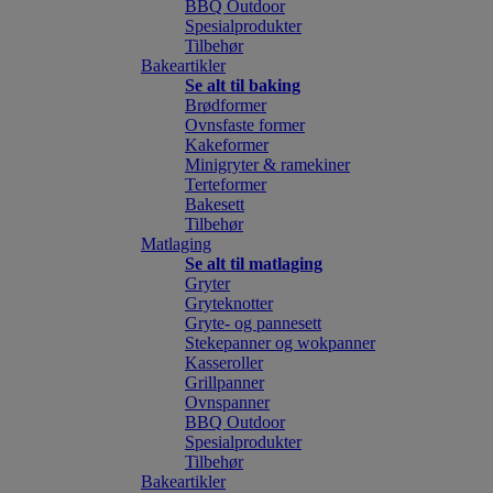
BBQ Outdoor
Spesialprodukter
Tilbehør
Bakeartikler
Se alt til baking
Brødformer
Ovnsfaste former
Kakeformer
Minigryter & ramekiner
Terteformer
Bakesett
Tilbehør
Matlaging
Se alt til matlaging
Gryter
Gryteknotter
Gryte- og pannesett
Stekepanner og wokpanner
Kasseroller
Grillpanner
Ovnspanner
BBQ Outdoor
Spesialprodukter
Tilbehør
Bakeartikler