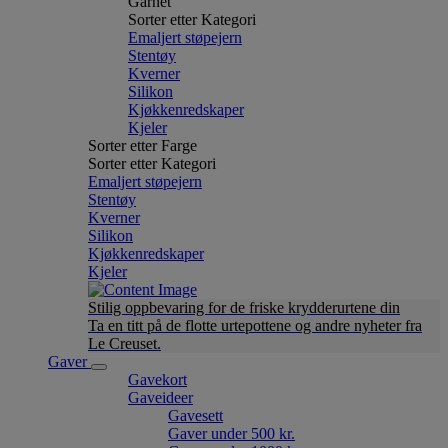
Garnet
Sorter etter Kategori
Emaljert støpejern
Stentøy
Kverner
Silikon
Kjøkkenredskaper
Kjeler
Sorter etter Farge
Sorter etter Kategori
Emaljert støpejern
Stentøy
Kverner
Silikon
Kjøkkenredskaper
Kjeler
Stilig oppbevaring for de friske krydderurtene din
Ta en titt på de flotte urtepottene og andre nyheter fra
Le Creuset.
Gaver
Gavekort
Gaveideer
Gavesett
Gaver under 500 kr.