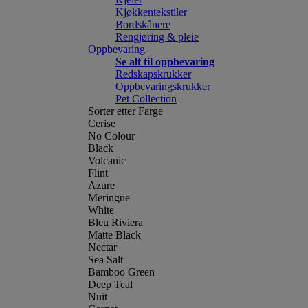
Kjøkkentekstiler
Bordskånere
Rengjøring & pleie
Oppbevaring
Se alt til oppbevaring
Redskapskrukker
Oppbevaringskrukker
Pet Collection
Sorter etter Farge
Cerise
No Colour
Black
Volcanic
Flint
Azure
Meringue
White
Bleu Riviera
Matte Black
Nectar
Sea Salt
Bamboo Green
Deep Teal
Nuit