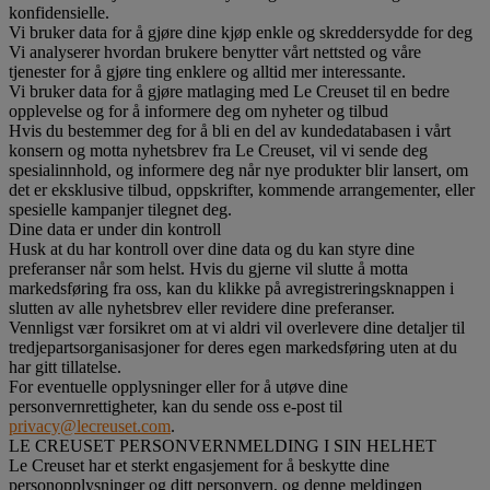
konfidensielle.
Vi bruker data for å gjøre dine kjøp enkle og skreddersydde for deg
Vi analyserer hvordan brukere benytter vårt nettsted og våre
tjenester for å gjøre ting enklere og alltid mer interessante.
Vi bruker data for å gjøre matlaging med Le Creuset til en bedre
opplevelse og for å informere deg om nyheter og tilbud
Hvis du bestemmer deg for å bli en del av kundedatabasen i vårt
konsern og motta nyhetsbrev fra Le Creuset, vil vi sende deg
spesialinnhold, og informere deg når nye produkter blir lansert, om
det er eksklusive tilbud, oppskrifter, kommende arrangementer, eller
spesielle kampanjer tilegnet deg.
Dine data er under din kontroll
Husk at du har kontroll over dine data og du kan styre dine
preferanser når som helst. Hvis du gjerne vil slutte å motta
markedsføring fra oss, kan du klikke på avregistreringsknappen i
slutten av alle nyhetsbrev eller revidere dine preferanser.
Vennligst vær forsikret om at vi aldri vil overlevere dine detaljer til
tredjepartsorganisasjoner for deres egen markedsføring uten at du
har gitt tillatelse.
For eventuelle opplysninger eller for å utøve dine
personvernrettigheter, kan du sende oss e-post til
privacy@lecreuset.com
.
LE CREUSET PERSONVERNMELDING I SIN HELHET
Le Creuset har et sterkt engasjement for å beskytte dine
personopplysninger og ditt personvern, og denne meldingen