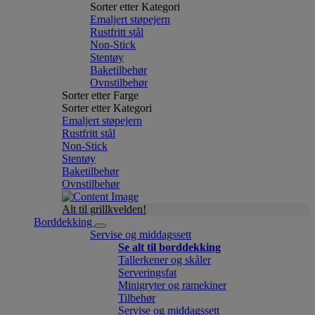
Sorter etter Kategori
Emaljert støpejern
Rustfritt stål
Non-Stick
Stentøy
Baketilbehør
Ovnstilbehør
Sorter etter Farge
Sorter etter Kategori
Emaljert støpejern
Rustfritt stål
Non-Stick
Stentøy
Baketilbehør
Ovnstilbehør
Alt til grillkvelden!
Borddekking
Servise og middagssett
Se alt til borddekking
Tallerkener og skåler
Serveringsfat
Minigryter og ramekiner
Tilbehør
Servise og middagssett