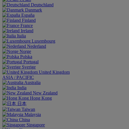
Deutschland
Danmark
España
Finland
France
Ireland
Italia
Luxembourg
Nederland
Norge
Polska
Portugal
Sverige
United Kingdom
ASIA / PACIFIC
Australia
India
New Zealand
Hong Kong
日本
Taiwan
Malaysia
China
Singapore