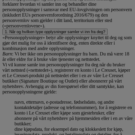
forklarer hvordan vi samler inn og behandler dine
personopplysninger i samsvar med EU-lovgivningen om personvern
(inkludert EUs personvernforordning 2016/679) og den
personvernlov som gjelder i ditt land, territorium eller sted
(«personvernlovene»).
1. Når og hvilken type opplysninger samler vi inn fra deg?
«Personopplysninger» betyr alle opplysninger knyttet til deg og som
gjør det mulig for oss å identifisere deg, enten direkte eller i
kombinasjon med andre opplysninger.
Barn
: Vi ber ikke om personopplysninger fra barn. Du må være 18
år eller eldre for å bruke våre tjenester og nettstedet.
Vi vil kunne samle inn personopplysninger fra deg når du bruker
vårt nettsted («nettstedet»), registrerer en konto i Le Creuset, kjøper
et Le Creuset-produkt på nettstedet eller i en av våre Le Creuset
butikker (Signature Boutique og Outlet) eller abonnerer på vårt
nyhetsbrev. Avhengig av din forespørsel eller ditt samtykke, kan
personopplysningene gjelde:
navn, etternavn, e-postadresse, fødselsdato, og andre
kontaktdetaljer (adresse og telefonnummer), for å registrere en
konto i Le Creuset eller kjøpe som gjestebruker, eller
abonnere på vårt nyhetsbrev på hjemmesiden eller i en av våre
butikker;
dine kjøpsdata, for eksempel dato og klokkeslett for kjøp,
leveringsdata, produkt- og betalingsdata og detaljer, for å