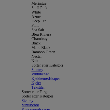
Meringue
Shell Pink
White
Azure
Deep Teal
Flint
Sea Salt
Bleu Riviera
Chambray
Black
Matte Black
Bamboo Green
Nectar
Nuit
Sorter etter Kategori
Stentøy
Vintilbehør
Kjøkkenredskaper
Kjeler
Tekstiler
Sorter etter Farge
Sorter etter Kategori
Stentøy
Vintilbehør
Kjøkkenredskaper