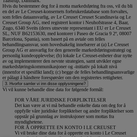
Taastrup, Danmark.
Hvis du bestemmer deg for å motta markedsføring fra oss, vil du bli
en del av Le Creuset-konsernets forbrukerdatabase som forvaltes,
som felles dataansvarlig, av Le Creuset Creuset Scandinavia og Le
Creuset Group AG, med registrert kontor i Neuhofstrasse 4, Baar,
Zugo, 6340 Sveits (deres utnevnte representant i EU er Le Creuset
SL, NUF B62153630, med kontorer i Paseo de Gracia 9 2º, 08007
Barcelona, Spania), som basert på en avtale om felles
behandlingsansvar, som hovedsakelig innebærer at (a) Le Creuset
Group AG er ansvarlig for den generelle markedsføringsstrategi og
personlig kundeopplevelse; (b) lokale Le Creuset-enheter drar nytte
av og implementerer den nevnte strategien, samt utvikler egne
markedsføringskommunikasjoner og -initiativ på lokalt nivå
(innenfor et spesifikt land); (c) begge de felles behandlingsansvarlige
er pålagt å håndtere forespørsler om den registrertes rettigheter.
3. Hvorfor samler vi inn disse opplysningene?
Vi vil kunne behandle dine data for følgende formål:
FOR VÅRE JURIDISKE FORPLIKTELSER
Det kan være at vi må behandle enkelte data om deg for å
oppfylle våre juridiske forpliktelser og andre forpliktelser som
oppstår på grunnlag av instruksjoner som mottas fra
myndighetene.
FOR Å OPPRETTE EN KONTO I LE CREUSET
Vi vil bruke dine data for å opprette en konto i Le Creuset