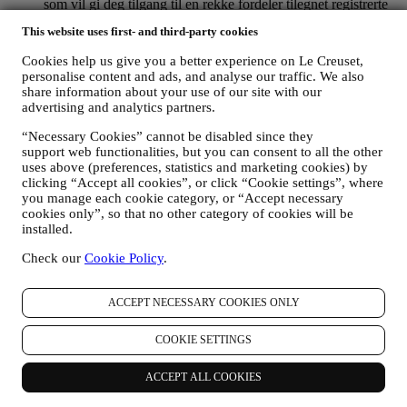
som vil gi deg tilgang til en rekke fordeler tilegnet registrerte
brukere, for bedre å nyte våre tjenester, så som raskere
This website uses first- and third-party cookies
utsjekking, lagre flere forsendelsesadresser, vise og spore
bestillinger. Denne behandlingsaktiviteten er basert på den
Cookies help us give you a better experience on Le Creuset,
kontraktsmessige utførelse av denne tjenesten.
personalise content and ads, and analyse our traffic. We also
FOR Å FORVALTE DINE BESTILLINGER OG LEVERE
share information about your use of our site with our
VÅRE PRODUKTER, TJENESTER OG BISTAND TIL
advertising and analytics partners.
DEG
Vi vil bruke dine data til å forvalte kontraktsforholdet med
“Necessary Cookies” cannot be disabled since they
deg, dine kjøp av produkter på nettstedet og/eller i en av våre
support web functionalities, but you can consent to all the other
uses above (preferences, statistics and marketing cookies) by
Le Creuset butikker, din bruk av nettstedet, eventuelle
clicking “Accept all cookies”, or click “Cookie settings”, where
etterfølgende ettersalgsbistand, eller din deltakelse i
you manage each cookie category, or “Accept necessary
konkurranser. Det kan være at vi må behandle enkelte data
cookies only”, so that no other category of cookies will be
om deg for våre administrative formål knyttet til
installed.
kontraktsforholdet med deg inkludert regnskapsføring,
regningsutskriving og revisjon, verifisering av betalingskort,
Check our
Cookie Policy
.
bedrageri-screening, trygghet, sikkerhet, systemtesting,
vedlikehold, og statistisk analyse, osv. Av og til kan vi ha
behov for å kontakte deg av administrative eller driftsmessige
ACCEPT NECESSARY COOKIES ONLY
grunner. For eksempel, for å sende deg bekreftelse på ditt
kjøp. Vi vil også bruke dine data til å svare på dine
COOKIE SETTINGS
forespørsler som sendes gjennom våre nettstedsskjemaer eller
andre kanaler. Denne behandlingsaktiviteten er basert på den
ACCEPT ALL COOKIES
kontraktsmessige utførelse av våre e-handelstjenester.
FOR Å INFORMERE DEG OM NYHETER ELLER