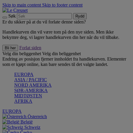
Skip to main content
Skip to footer content
Søk
Rydd
Er du sikker på at du vil forlate denne siden?
Handlekurven din vil være tom på den nye siden. Men ikke
bekymre deg, vi lagrer handlekurven din her når du vil tilbake.
Forlat siden
Bli her
Velg din beliggenhet
Velg din beliggenhet
Endring av posisjon fjerner innholdet fra handlekurven. Elementer
som er kjøpt online, kan bare sendes til det valgte landet.
EUROPA
ASIA / PACIFIC
NORD AMERIKA
SØR-AMERIKA
MIDTØSTEN
AFRIKA
EUROPA
Österreich
België
Schweiz
Česko