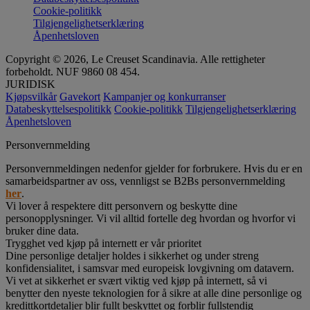
Cookie-politikk
Tilgjengelighetserklæring
Åpenhetsloven
Copyright © 2026, Le Creuset Scandinavia. Alle rettigheter
forbeholdt. NUF 9860 08 454.
JURIDISK
Kjøpsvilkår
Gavekort
Kampanjer og konkurranser
Databeskyttelsespolitikk
Cookie-politikk
Tilgjengelighetserklæring
Åpenhetsloven
Personvernmelding
Personvernmeldingen nedenfor gjelder for forbrukere. Hvis du er en
samarbeidspartner av oss, vennligst se B2Bs personvernmelding
her
.
Vi lover å respektere ditt personvern og beskytte dine
personopplysninger. Vi vil alltid fortelle deg hvordan og hvorfor vi
bruker dine data.
Trygghet ved kjøp på internett er vår prioritet
Dine personlige detaljer holdes i sikkerhet og under streng
konfidensialitet, i samsvar med europeisk lovgivning om datavern.
Vi vet at sikkerhet er svært viktig ved kjøp på internett, så vi
benytter den nyeste teknologien for å sikre at alle dine personlige og
kredittkortdetaljer blir fullt beskyttet og forblir fullstendig