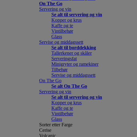
On The Go
Servering og vin
Se alt til servering og vin
Kopper og krus
Kaffe og te
Vintilbehør
Glass
Servise og middagssett
Se alt til borddekking
Tallerkener og skåler
Serveringsfat
Minigryter og ramekiner
Tilbehør
Servise og middagssett
On The Go
Se alt On The Go
Servering og vin
Se alt til servering og vin
Kopper og krus
Kaffe og te
Vintilbehør
Glass
Sorter etter Farge
Cerise
Volcanic