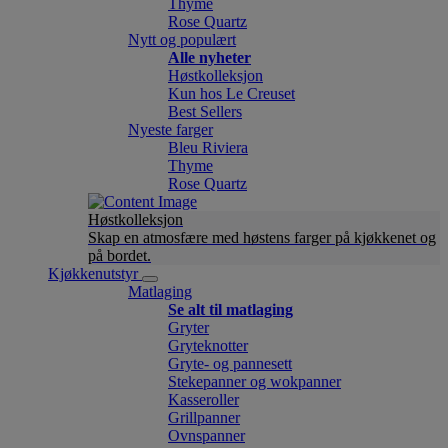
Thyme
Rose Quartz
Nytt og populært
Alle nyheter
Høstkolleksjon
Kun hos Le Creuset
Best Sellers
Nyeste farger
Bleu Riviera
Thyme
Rose Quartz
Høstkolleksjon
Skap en atmosfære med høstens farger på kjøkkenet og
på bordet.
Kjøkkenutstyr
Matlaging
Se alt til matlaging
Gryter
Gryteknotter
Gryte- og pannesett
Stekepanner og wokpanner
Kasseroller
Grillpanner
Ovnspanner