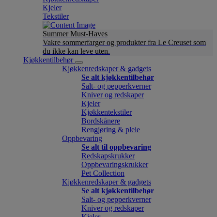
Kjeler
Tekstiler
Summer Must-Haves
Vakre sommerfarger og produkter fra Le Creuset som
du ikke kan leve uten.
Kjøkkentilbehør
Kjøkkenredskaper & gadgets
Se alt kjøkkentilbehør
Salt- og pepperkverner
Kniver og redskaper
Kjeler
Kjøkkentekstiler
Bordskånere
Rengjøring & pleie
Oppbevaring
Se alt til oppbevaring
Redskapskrukker
Oppbevaringskrukker
Pet Collection
Kjøkkenredskaper & gadgets
Se alt kjøkkentilbehør
Salt- og pepperkverner
Kniver og redskaper
Kjeler