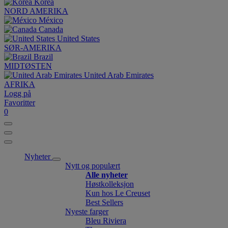
Korea
NORD AMERIKA
México
Canada
United States
SØR-AMERIKA
Brazil
MIDTØSTEN
United Arab Emirates
AFRIKA
Logg på
Favoritter
0
Nyheter
Nytt og populært
Alle nyheter
Høstkolleksjon
Kun hos Le Creuset
Best Sellers
Nyeste farger
Bleu Riviera