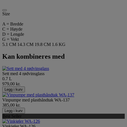
Size
A = Bredde
C = Høyde
D = Lengde
G = Vekt
5.1 CM
14.3 CM
19.8 CM
1.6 KG
Kan kombineres med
Sett med 4 rødvinsglass
0.7 L
979,00 kr.
Legg i kurv
Vinpumpe med plasthåndtak WA-137
385,00 kr.
Legg i kurv
Best Seller
Vinkjøler WA-126