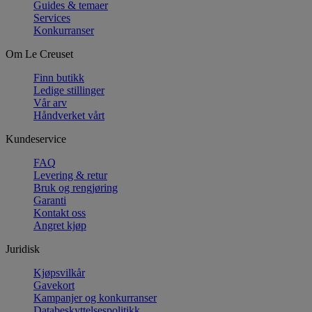
Guides & temaer
Services
Konkurranser
Om Le Creuset
Finn butikk
Ledige stillinger
Vår arv
Håndverket vårt
Kundeservice
FAQ
Levering & retur
Bruk og rengjøring
Garanti
Kontakt oss
Angret kjøp
Juridisk
Kjøpsvilkår
Gavekort
Kampanjer og konkurranser
Databeskyttelsespolitikk