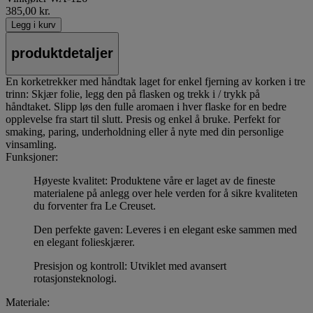
385,00 kr.
Legg i kurv
produktdetaljer
En korketrekker med håndtak laget for enkel fjerning av korken i tre
trinn: Skjær folie, legg den på flasken og trekk i / trykk på
håndtaket. Slipp løs den fulle aromaen i hver flaske for en bedre
opplevelse fra start til slutt. Presis og enkel å bruke. Perfekt for
smaking, paring, underholdning eller å nyte med din personlige
vinsamling.
Funksjoner:
Høyeste kvalitet: Produktene våre er laget av de fineste
materialene på anlegg over hele verden for å sikre kvaliteten
du forventer fra Le Creuset.
Den perfekte gaven: Leveres i en elegant eske sammen med
en elegant folieskjærer.
Presisjon og kontroll: Utviklet med avansert
rotasjonsteknologi.
Materiale: