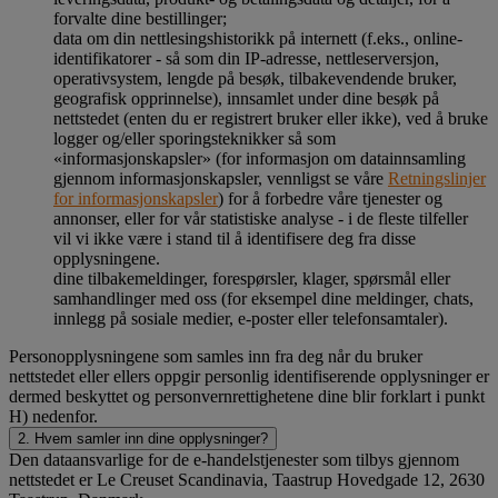
forvalte dine bestillinger;
data om din nettlesingshistorikk på internett (f.eks., online-
identifikatorer - så som din IP-adresse, nettleserversjon,
operativsystem, lengde på besøk, tilbakevendende bruker,
geografisk opprinnelse), innsamlet under dine besøk på
nettstedet (enten du er registrert bruker eller ikke), ved å bruke
logger og/eller sporingsteknikker så som
«informasjonskapsler» (for informasjon om datainnsamling
gjennom informasjonskapsler, vennligst se våre
Retningslinjer
for informasjonskapsler
) for å forbedre våre tjenester og
annonser, eller for vår statistiske analyse - i de fleste tilfeller
vil vi ikke være i stand til å identifisere deg fra disse
opplysningene.
dine tilbakemeldinger, forespørsler, klager, spørsmål eller
samhandlinger med oss (for eksempel dine meldinger, chats,
innlegg på sosiale medier, e-poster eller telefonsamtaler).
Personopplysningene som samles inn fra deg når du bruker
nettstedet eller ellers oppgir personlig identifiserende opplysninger er
dermed beskyttet og personvernrettighetene dine blir forklart i punkt
H) nedenfor.
2. Hvem samler inn dine opplysninger?
Den dataansvarlige for de e-handelstjenester som tilbys gjennom
nettstedet er Le Creuset Scandinavia, Taastrup Hovedgade 12, 2630