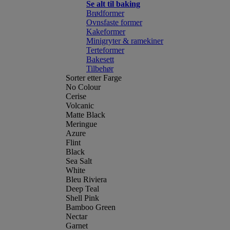
Se alt til baking
Brødformer
Ovnsfaste former
Kakeformer
Minigryter & ramekiner
Terteformer
Bakesett
Tilbehør
Sorter etter Farge
No Colour
Cerise
Volcanic
Matte Black
Meringue
Azure
Flint
Black
Sea Salt
White
Bleu Riviera
Deep Teal
Shell Pink
Bamboo Green
Nectar
Garnet