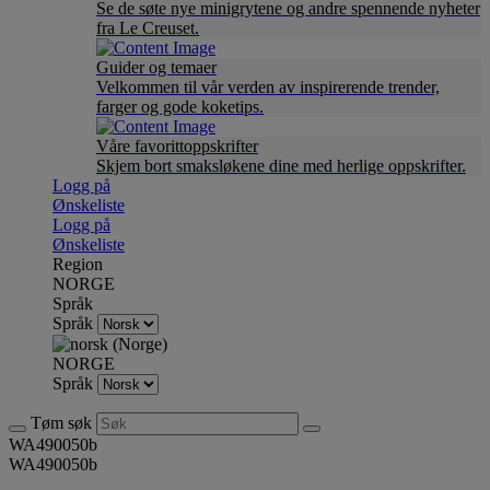
Se de søte nye minigrytene og andre spennende nyheter
fra Le Creuset.
Guider og temaer
Velkommen til vår verden av inspirerende trender,
farger og gode koketips.
Våre favorittoppskrifter
Skjem bort smaksløkene dine med herlige oppskrifter.
Logg på
Ønskeliste
Logg på
Ønskeliste
Region
NORGE
Språk
Språk
NORGE
Språk
Tøm søk
WA490050b
WA490050b