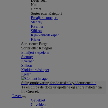
Deep Teal
Nuit
Garnet
Sorter etter Kategori
Emaljert støpejern
Stentøy
Kverner
Silikon
Kjøkkenredskaper
Kjeler
Sorter etter Farge
Sorter etter Kategori
Emaljert støpejern
Stentøy
Kverner
Silikon
Kjøkkenredskaper
Kjeler
Stilig oppbevaring for de friske krydderurtene din
Ta en titt på de flotte urtepottene og andre nyheter fra
Le Creuset.
Gaver
Gavekort
Gaveideer