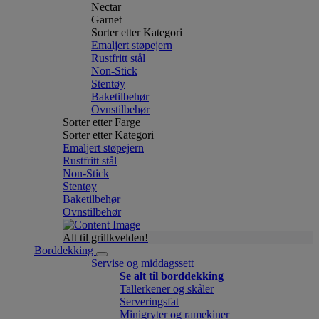
Nectar
Garnet
Sorter etter Kategori
Emaljert støpejern
Rustfritt stål
Non-Stick
Stentøy
Baketilbehør
Ovnstilbehør
Sorter etter Farge
Sorter etter Kategori
Emaljert støpejern
Rustfritt stål
Non-Stick
Stentøy
Baketilbehør
Ovnstilbehør
Alt til grillkvelden!
Borddekking
Servise og middagssett
Se alt til borddekking
Tallerkener og skåler
Serveringsfat
Minigryter og ramekiner