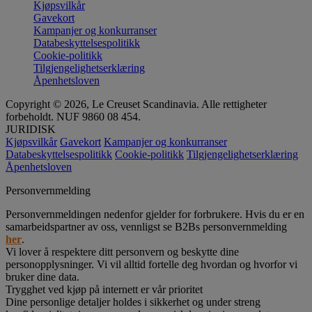
Kjøpsvilkår
Gavekort
Kampanjer og konkurranser
Databeskyttelsespolitikk
Cookie-politikk
Tilgjengelighetserklæring
Åpenhetsloven
Copyright © 2026, Le Creuset Scandinavia. Alle rettigheter
forbeholdt. NUF 9860 08 454.
JURIDISK
Kjøpsvilkår
Gavekort
Kampanjer og konkurranser
Databeskyttelsespolitikk
Cookie-politikk
Tilgjengelighetserklæring
Åpenhetsloven
Personvernmelding
Personvernmeldingen nedenfor gjelder for forbrukere. Hvis du er en
samarbeidspartner av oss, vennligst se B2Bs personvernmelding
her
.
Vi lover å respektere ditt personvern og beskytte dine
personopplysninger. Vi vil alltid fortelle deg hvordan og hvorfor vi
bruker dine data.
Trygghet ved kjøp på internett er vår prioritet
Dine personlige detaljer holdes i sikkerhet og under streng