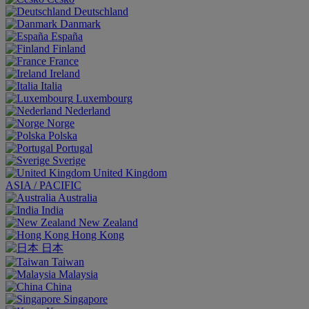
Deutschland
Danmark
España
Finland
France
Ireland
Italia
Luxembourg
Nederland
Norge
Polska
Portugal
Sverige
United Kingdom
ASIA / PACIFIC
Australia
India
New Zealand
Hong Kong
日本
Taiwan
Malaysia
China
Singapore