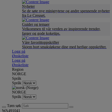
Nyheter
Se de søte nye minigrytene og andre spennende nyheter
fra Le Creuset.
Guider og temaer
Velkommen til vår verden av inspirerende trender,
farger og gode koketips.
Våre favorittoppskrifter
Skjem bort smaksløkene dine med herlige oppskrifter.
Logg på
Ønskeliste
Logg på
Ønskeliste
Region
NORGE
Språk
Språk
NORGE
Språk
Tøm søk
WA491041