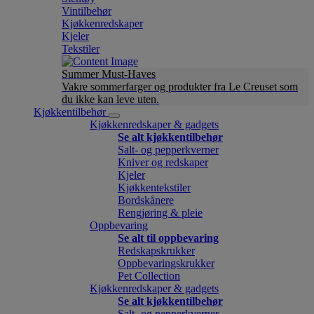
Vintilbehør
Kjøkkenredskaper
Kjeler
Tekstiler
Summer Must-Haves
Vakre sommerfarger og produkter fra Le Creuset som
du ikke kan leve uten.
Kjøkkentilbehør
Kjøkkenredskaper & gadgets
Se alt kjøkkentilbehør
Salt- og pepperkverner
Kniver og redskaper
Kjeler
Kjøkkentekstiler
Bordskånere
Rengjøring & pleie
Oppbevaring
Se alt til oppbevaring
Redskapskrukker
Oppbevaringskrukker
Pet Collection
Kjøkkenredskaper & gadgets
Se alt kjøkkentilbehør
Salt- og pepperkverner