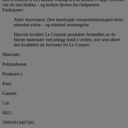
vrir du mot klokka – og korken fjernes fra vinåpneren.
Funksjoner:
Aktiv innovasjon: Den innebygde rotasjonsteknologien betyr
utmerket ytelse – og minimal anstrengelse.
Høyeste kvalitet: Le Creusets produkter fremstilles av de
fineste materialer ved anlegg rundt i verden, noe som sikrer
den kvaliteten du forventer fra Le Creuset.
Materiale:
Polykarbonat
Produsert i:
Kina
Garanti:
5 år
SKU:
59993013407261