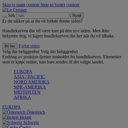
Skip to main content
Skip to footer content
Søk
Rydd
Er du sikker på at du vil forlate denne siden?
Handlekurven din vil være tom på den nye siden. Men ikke
bekymre deg, vi lagrer handlekurven din her når du vil tilbake.
Forlat siden
Bli her
Velg din beliggenhet
Velg din beliggenhet
Endring av posisjon fjerner innholdet fra handlekurven. Elementer
som er kjøpt online, kan bare sendes til det valgte landet.
EUROPA
ASIA / PACIFIC
NORD AMERIKA
SØR-AMERIKA
MIDTØSTEN
AFRIKA
EUROPA
Österreich
België
Schweiz
Česko