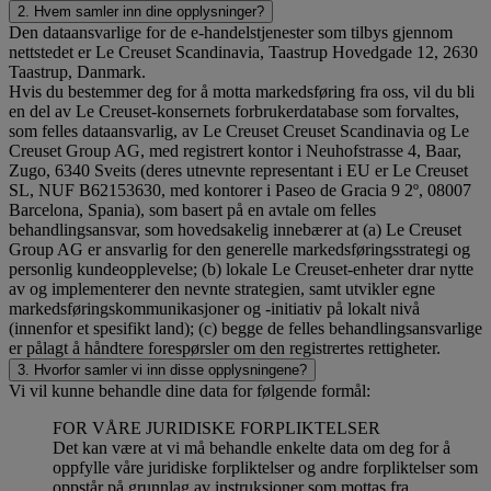
2. Hvem samler inn dine opplysninger?
Den dataansvarlige for de e-handelstjenester som tilbys gjennom
nettstedet er Le Creuset Scandinavia, Taastrup Hovedgade 12, 2630
Taastrup, Danmark.
Hvis du bestemmer deg for å motta markedsføring fra oss, vil du bli
en del av Le Creuset-konsernets forbrukerdatabase som forvaltes,
som felles dataansvarlig, av Le Creuset Creuset Scandinavia og Le
Creuset Group AG, med registrert kontor i Neuhofstrasse 4, Baar,
Zugo, 6340 Sveits (deres utnevnte representant i EU er Le Creuset
SL, NUF B62153630, med kontorer i Paseo de Gracia 9 2º, 08007
Barcelona, Spania), som basert på en avtale om felles
behandlingsansvar, som hovedsakelig innebærer at (a) Le Creuset
Group AG er ansvarlig for den generelle markedsføringsstrategi og
personlig kundeopplevelse; (b) lokale Le Creuset-enheter drar nytte
av og implementerer den nevnte strategien, samt utvikler egne
markedsføringskommunikasjoner og -initiativ på lokalt nivå
(innenfor et spesifikt land); (c) begge de felles behandlingsansvarlige
er pålagt å håndtere forespørsler om den registrertes rettigheter.
3. Hvorfor samler vi inn disse opplysningene?
Vi vil kunne behandle dine data for følgende formål:
FOR VÅRE JURIDISKE FORPLIKTELSER
Det kan være at vi må behandle enkelte data om deg for å
oppfylle våre juridiske forpliktelser og andre forpliktelser som
oppstår på grunnlag av instruksjoner som mottas fra