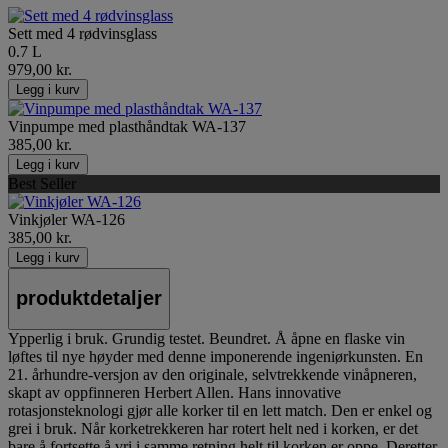
Sett med 4 rødvinsglass
0.7 L
979,00 kr.
Legg i kurv
Vinpumpe med plasthåndtak WA-137
385,00 kr.
Legg i kurv
Best Seller
Vinkjøler WA-126
385,00 kr.
Legg i kurv
produktdetaljer
Ypperlig i bruk. Grundig testet. Beundret. Å åpne en flaske vin
løftes til nye høyder med denne imponerende ingeniørkunsten. En
21. århundre-versjon av den originale, selvtrekkende vinåpneren,
skapt av oppfinneren Herbert Allen. Hans innovative
rotasjonsteknologi gjør alle korker til en lett match. Den er enkel og
grei i bruk. Når korketrekkeren har rotert helt ned i korken, er det
bare å fortsette å vri i samme retning helt til korken er oppe. Deretter