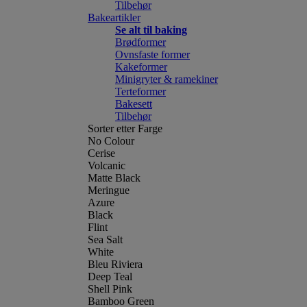
Tilbehør
Bakeartikler
Se alt til baking
Brødformer
Ovnsfaste former
Kakeformer
Minigryter & ramekiner
Terteformer
Bakesett
Tilbehør
Sorter etter Farge
No Colour
Cerise
Volcanic
Matte Black
Meringue
Azure
Black
Flint
Sea Salt
White
Bleu Riviera
Deep Teal
Shell Pink
Bamboo Green