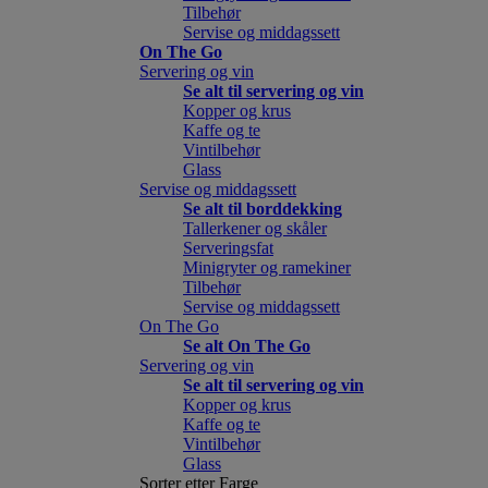
Tilbehør
Servise og middagssett
On The Go
Servering og vin
Se alt til servering og vin
Kopper og krus
Kaffe og te
Vintilbehør
Glass
Servise og middagssett
Se alt til borddekking
Tallerkener og skåler
Serveringsfat
Minigryter og ramekiner
Tilbehør
Servise og middagssett
On The Go
Se alt On The Go
Servering og vin
Se alt til servering og vin
Kopper og krus
Kaffe og te
Vintilbehør
Glass
Sorter etter Farge