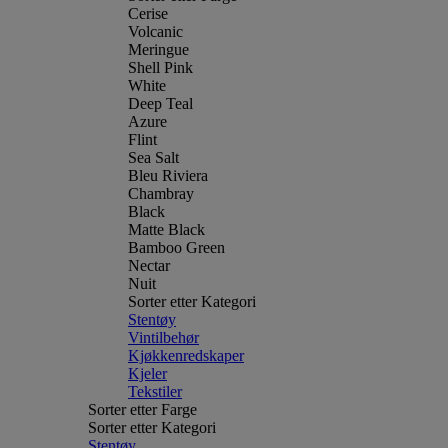
Cerise
Volcanic
Meringue
Shell Pink
White
Deep Teal
Azure
Flint
Sea Salt
Bleu Riviera
Chambray
Black
Matte Black
Bamboo Green
Nectar
Nuit
Sorter etter Kategori
Stentøy
Vintilbehør
Kjøkkenredskaper
Kjeler
Tekstiler
Sorter etter Farge
Sorter etter Kategori
Stentøy