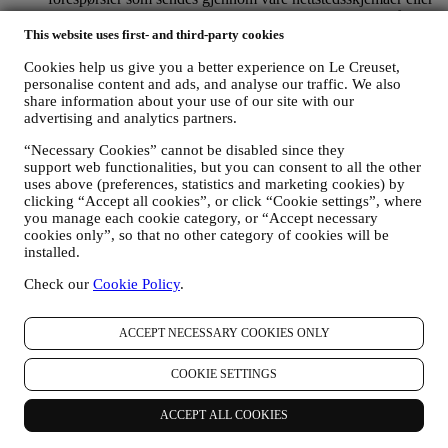
andre kanaler. Denne behandlingsaktiviteten er basert på den
kontraktsmessige utførelse av våre e-handelstjenester.
This website uses first- and third-party cookies
FOR Å INFORMERE DEG OM NYHETER ELLER
Cookies help us give you a better experience on Le Creuset,
TILBUD PÅ LE CREUSET-PRODUKTER
personalise content and ads, and analyse our traffic. We also
Dersom du har samtykket til det (for eksempel ved å abonnere
share information about your use of our site with our
på nyhetsbrevet vårt når du oppretter en konto på nettstedet),
advertising and analytics partners.
vil vi sende deg markedsføringsmateriell og nyheter om
initiativer knyttet til Le Creuset, som er utarbeidet av
“Necessary Cookies” cannot be disabled since they
konsernet datterselskaper og lokale partnere, også avhengig
support web functionalities, but you can consent to all the other
av dine preferanser. Vi vil kontakte deg på e-post, med
uses above (preferences, statistics and marketing cookies) by
tekstmeldinger eller via sosiale medier, men også ved hjelp av
clicking “Accept all cookies”, or click “Cookie settings”, where
automatiserte metoder. Slik kommunikasjon vil omhandle Le
you manage each cookie category, or “Accept necessary
Creusets produkter eller åpning av nye butikker, eksklusive
cookies only”, so that no other category of cookies will be
arrangementer, konkurranser, undersøkelser, demonstrasjoner
installed.
organisert av Le Creuset eller spesielle tilbud du kanskje er
Check our
Cookie Policy
.
interessert i å få høre om. Slik kommunikasjon kan være valgt
ut eller skreddersydd for deg basert på opplysninger vi har om
deg, slik som hvor du bor og din kjøpshistorikk, eller
ACCEPT NECESSARY COOKIES ONLY
preferanser for våre produkter. Vi vil bruke opplysningene
dine for å forstå dine interesser bedre. Dette gjør det mulig for
COOKIE SETTINGS
oss å tilpasse vår kommunikasjon med deg, for å gjøre den
mer relevant og interessant. Opplysningene om deg vil ikke
brukes til andre formål. Vi samler også inn statistikk om e-
ACCEPT ALL COOKIES
post-åpning og klikk ved hjelp av bransjens standardteknikker