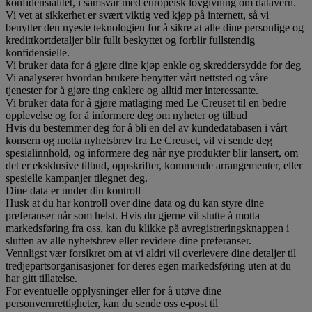
konfidensialitet, i samsvar med europeisk lovgivning om datavern.
Vi vet at sikkerhet er svært viktig ved kjøp på internett, så vi
benytter den nyeste teknologien for å sikre at alle dine personlige og
kredittkortdetaljer blir fullt beskyttet og forblir fullstendig
konfidensielle.
Vi bruker data for å gjøre dine kjøp enkle og skreddersydde for deg
Vi analyserer hvordan brukere benytter vårt nettsted og våre
tjenester for å gjøre ting enklere og alltid mer interessante.
Vi bruker data for å gjøre matlaging med Le Creuset til en bedre
opplevelse og for å informere deg om nyheter og tilbud
Hvis du bestemmer deg for å bli en del av kundedatabasen i vårt
konsern og motta nyhetsbrev fra Le Creuset, vil vi sende deg
spesialinnhold, og informere deg når nye produkter blir lansert, om
det er eksklusive tilbud, oppskrifter, kommende arrangementer, eller
spesielle kampanjer tilegnet deg.
Dine data er under din kontroll
Husk at du har kontroll over dine data og du kan styre dine
preferanser når som helst. Hvis du gjerne vil slutte å motta
markedsføring fra oss, kan du klikke på avregistreringsknappen i
slutten av alle nyhetsbrev eller revidere dine preferanser.
Vennligst vær forsikret om at vi aldri vil overlevere dine detaljer til
tredjepartsorganisasjoner for deres egen markedsføring uten at du
har gitt tillatelse.
For eventuelle opplysninger eller for å utøve dine
personvernrettigheter, kan du sende oss e-post til