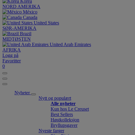
Korea
NORD AMERIKA
México
Canada
United States
SØR-AMERIKA
Brazil
MIDTØSTEN
United Arab Emirates
AFRIKA
Logg på
Favoritter
0
Nyheter
Nytt og populært
Alle nyheter
Kun hos Le Creuset
Best Sellers
Høstkolleksjon
Bryllupsgaver
Nyeste farger