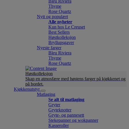
Bleu Riviera
Thyme
Rose Quartz
Nytt og populært
Alle nyheter
Kun hos Le Creuset
Best Sellers
Høstkolleksjon
Bryllupsgaver
Nyeste farger
Bleu Riviera
Thyme
Rose Quartz
Høstkolleksjon
Skap en atmosfære med høstens farger på kjøkkenet og
på bordet.
Kjøkkenutstyr
Matlaging
Se alt til matlaging
Gryter
Gryteknotter
Gryte- og pannesett
Stekepanner og wokpanner
Kasseroller