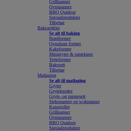
Grillpanner
Ovnspanner
BBQ Outdoor
Spesialprodukter
Tilbehør
Bakeartikler
Se alt til baking
Brødformer
Ovnsfaste former
Kakeformer
Minigryter & ramekiner
Terteformer
Bakesett
Tilbehør
Matlaging
Se alt til matlaging
Gryter
Gryteknotter
Gryte- og pannesett
Stekepanner og wokpanner
Kasseroller
Grillpanner
Ovnspanner
BBQ Outdoor
Spesialprodukter