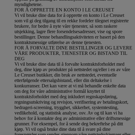
myndighetene.
FOR Å OPPRETTE EN KONTO I LE CREUSET
Vi vil bruke dine data for å opprette en konto i Le Creuset
som vil gi deg tilgang til en rekke fordeler tilegnet registrerte
brukere, for bedre å nyte våre tjenester, så som raskere
utsjekking, lagre flere forsendelsesadresser, vise og spore
bestillinger. Denne behandlingsaktiviteten er basert på den
kontraktsmessige utførelse av denne tjenesten.
FOR Å FORVALTE DINE BESTILLINGER OG LEVERE
VÅRE PRODUKTER, TJENESTER OG BISTAND TIL
DEG
Vi vil bruke dine data til å forvalte kontraktsforholdet med
deg, dine kjøp av produkter på nettstedet og/eller i en av våre
Le Creuset butikker, din bruk av nettstedet, eventuelle
etterfølgende ettersalgsbistand, eller din deltakelse i
konkurranser. Det kan være at vi må behandle enkelte data
om deg for våre administrative formål knyttet til
kontraktsforholdet med deg inkludert regnskapsføring,
regningsutskriving og revisjon, verifisering av betalingskort,
bedrageri-screening, trygghet, sikkerhet, systemtesting,
vedlikehold, og statistisk analyse, osv. Av og til kan vi ha
behov for å kontakte deg av administrative eller driftsmessige
grunner. For eksempel, for å sende deg bekreftelse på ditt
kjøp. Vi vil også bruke dine data til å svare på dine
forespørsler som sendes gjennom våre nettstedsskjemaer eller