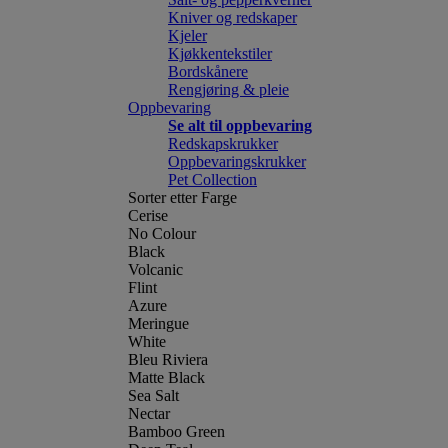
Kniver og redskaper
Kjeler
Kjøkkentekstiler
Bordskånere
Rengjøring & pleie
Oppbevaring
Se alt til oppbevaring
Redskapskrukker
Oppbevaringskrukker
Pet Collection
Sorter etter Farge
Cerise
No Colour
Black
Volcanic
Flint
Azure
Meringue
White
Bleu Riviera
Matte Black
Sea Salt
Nectar
Bamboo Green