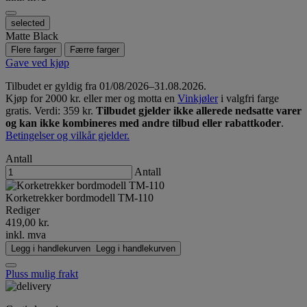
selected
Matte Black
Flere farger
Færre farger
Gave ved kjøp
Tilbudet er gyldig fra 01/08/2026–31.08.2026.
Kjøp for 2000 kr. eller mer og motta en
Vinkjøler
i valgfri farge
gratis. Verdi: 359 kr.
Tilbudet gjelder ikke allerede nedsatte varer
og kan ikke kombineres med andre tilbud eller rabattkoder
.
Betingelser og vilkår gjelder.
Antall
Antall
Korketrekker bordmodell TM-110
Rediger
419,00 kr.
inkl. mva
Legg i handlekurven
Legg i handlekurven
Pluss mulig frakt