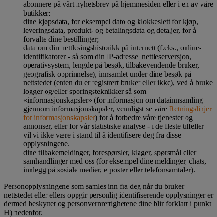
abonnere på vårt nyhetsbrev på hjemmesiden eller i en av våre
butikker;
dine kjøpsdata, for eksempel dato og klokkeslett for kjøp,
leveringsdata, produkt- og betalingsdata og detaljer, for å
forvalte dine bestillinger;
data om din nettlesingshistorikk på internett (f.eks., online-
identifikatorer - så som din IP-adresse, nettleserversjon,
operativsystem, lengde på besøk, tilbakevendende bruker,
geografisk opprinnelse), innsamlet under dine besøk på
nettstedet (enten du er registrert bruker eller ikke), ved å bruke
logger og/eller sporingsteknikker så som
«informasjonskapsler» (for informasjon om datainnsamling
gjennom informasjonskapsler, vennligst se våre
Retningslinjer
for informasjonskapsler
) for å forbedre våre tjenester og
annonser, eller for vår statistiske analyse - i de fleste tilfeller
vil vi ikke være i stand til å identifisere deg fra disse
opplysningene.
dine tilbakemeldinger, forespørsler, klager, spørsmål eller
samhandlinger med oss (for eksempel dine meldinger, chats,
innlegg på sosiale medier, e-poster eller telefonsamtaler).
Personopplysningene som samles inn fra deg når du bruker
nettstedet eller ellers oppgir personlig identifiserende opplysninger er
dermed beskyttet og personvernrettighetene dine blir forklart i punkt
H) nedenfor.