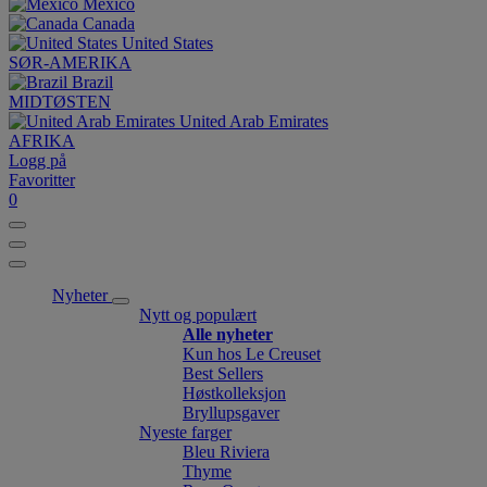
México
Canada
United States
SØR-AMERIKA
Brazil
MIDTØSTEN
United Arab Emirates
AFRIKA
Logg på
Favoritter
0
Nyheter
Nytt og populært
Alle nyheter
Kun hos Le Creuset
Best Sellers
Høstkolleksjon
Bryllupsgaver
Nyeste farger
Bleu Riviera
Thyme