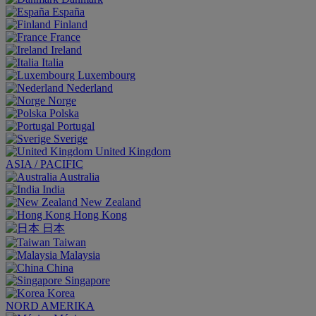
España
Finland
France
Ireland
Italia
Luxembourg
Nederland
Norge
Polska
Portugal
Sverige
United Kingdom
ASIA / PACIFIC
Australia
India
New Zealand
Hong Kong
日本
Taiwan
Malaysia
China
Singapore
Korea
NORD AMERIKA