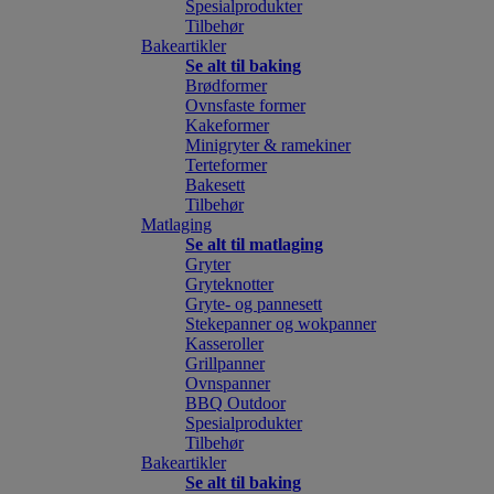
Spesialprodukter
Tilbehør
Bakeartikler
Se alt til baking
Brødformer
Ovnsfaste former
Kakeformer
Minigryter & ramekiner
Terteformer
Bakesett
Tilbehør
Matlaging
Se alt til matlaging
Gryter
Gryteknotter
Gryte- og pannesett
Stekepanner og wokpanner
Kasseroller
Grillpanner
Ovnspanner
BBQ Outdoor
Spesialprodukter
Tilbehør
Bakeartikler
Se alt til baking