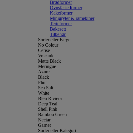
Brødformer
Ovnsfaste former
Kakeformer
Minigryter & ramekiner
Terteformer
Bakesett
Tilbehør
Sorter etter Farge
No Colour
Cerise
Volcanic
Matte Black
Meringue
Azure
Black
Flint
Sea Salt
White
Bleu Riviera
Deep Teal
Shell Pink
Bamboo Green
Nectar
Garnet
Sorter etter Kategori