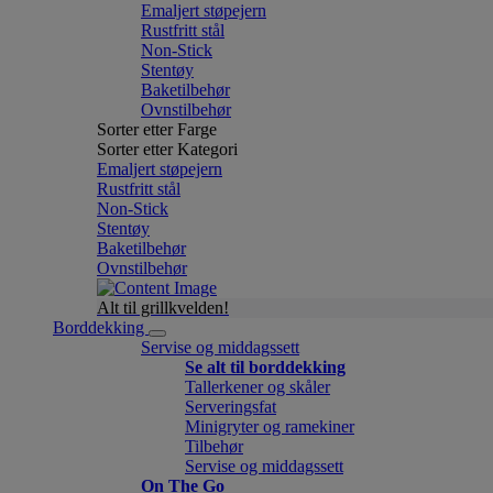
Emaljert støpejern
Rustfritt stål
Non-Stick
Stentøy
Baketilbehør
Ovnstilbehør
Sorter etter Farge
Sorter etter Kategori
Emaljert støpejern
Rustfritt stål
Non-Stick
Stentøy
Baketilbehør
Ovnstilbehør
Alt til grillkvelden!
Borddekking
Servise og middagssett
Se alt til borddekking
Tallerkener og skåler
Serveringsfat
Minigryter og ramekiner
Tilbehør
Servise og middagssett
On The Go