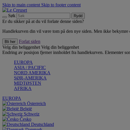
Skip to main content
Skip to footer content
Søk
Rydd
Er du sikker på at du vil forlate denne siden?
Handlekurven din vil være tom på den nye siden. Men ikke bekymre deg
Forlat siden
Bli her
Velg din beliggenhet
Velg din beliggenhet
Endring av posisjon fjerner innholdet fra handlekurven. Elementer som 
EUROPA
ASIA / PACIFIC
NORD AMERIKA
SØR-AMERIKA
MIDTØSTEN
AFRIKA
EUROPA
Österreich
België
Schweiz
Česko
Deutschland
Danmark