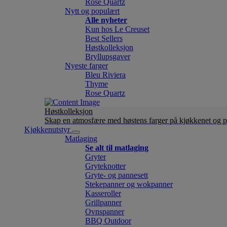
Rose Quartz
Nytt og populært
Alle nyheter
Kun hos Le Creuset
Best Sellers
Høstkolleksjon
Bryllupsgaver
Nyeste farger
Bleu Riviera
Thyme
Rose Quartz
Høstkolleksjon
Skap en atmosfære med høstens farger på kjøkkenet og p
Kjøkkenutstyr
Matlaging
Se alt til matlaging
Gryter
Gryteknotter
Gryte- og pannesett
Stekepanner og wokpanner
Kasseroller
Grillpanner
Ovnspanner
BBQ Outdoor