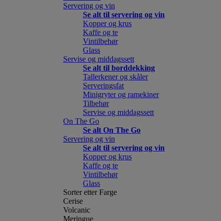
Servering og vin
Se alt til servering og vin
Kopper og krus
Kaffe og te
Vintilbehør
Glass
Servise og middagssett
Se alt til borddekking
Tallerkener og skåler
Serveringsfat
Minigryter og ramekiner
Tilbehør
Servise og middagssett
On The Go
Se alt On The Go
Servering og vin
Se alt til servering og vin
Kopper og krus
Kaffe og te
Vintilbehør
Glass
Sorter etter Farge
Cerise
Volcanic
Meringue