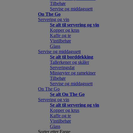
Tilbehør
Servise og middagssett
On The Go
Servering og vin
Se alt til servering og vin
Kopper og krus
Kaffe og te
Vintilbehør
Glass
Servise og middagssett
Se alt til borddekking
Tallerkener og skåler
Serveringsfat
Minigryter og ramekiner
Tilbehør
Servise og middagssett
On The Go
Se alt On The Go
Servering og vin
Se alt til servering og vin
Kopper og krus
Kaffe og te
Vintilbehør
Glass
Sorter etter Farge