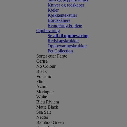
Kniver og redskaper
Kjeler
Kjøkkentekstiler
Bordskånere
Rengjøring & pleie
Oppbevaring
Se alt til oppbevaring
Redskapskrukker
Oppbevaringskrukker
Pet Collection
Sorter etter Farge
Cerise
No Colour
Black
Volcanic
Flint
Azure
Meringue
White
Bleu Riviera
Matte Black
Sea Salt
Nectar
Bamboo Green