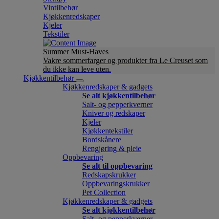
Vintilbehør
Kjøkkenredskaper
Kjeler
Tekstiler
Summer Must-Haves
Vakre sommerfarger og produkter fra Le Creuset som
du ikke kan leve uten.
Kjøkkentilbehør
Kjøkkenredskaper & gadgets
Se alt kjøkkentilbehør
Salt- og pepperkverner
Kniver og redskaper
Kjeler
Kjøkkentekstiler
Bordskånere
Rengjøring & pleie
Oppbevaring
Se alt til oppbevaring
Redskapskrukker
Oppbevaringskrukker
Pet Collection
Kjøkkenredskaper & gadgets
Se alt kjøkkentilbehør
Salt- og pepperkverner