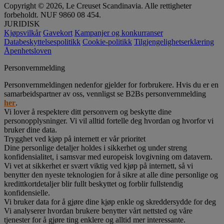
Copyright © 2026, Le Creuset Scandinavia. Alle rettigheter
forbeholdt. NUF 9860 08 454.
JURIDISK
Kjøpsvilkår
Gavekort
Kampanjer og konkurranser
Databeskyttelsespolitikk
Cookie-politikk
Tilgjengelighetserklæring
Åpenhetsloven
Personvernmelding
Personvernmeldingen nedenfor gjelder for forbrukere. Hvis du er en
samarbeidspartner av oss, vennligst se B2Bs personvernmelding
her
.
Vi lover å respektere ditt personvern og beskytte dine
personopplysninger. Vi vil alltid fortelle deg hvordan og hvorfor vi
bruker dine data.
Trygghet ved kjøp på internett er vår prioritet
Dine personlige detaljer holdes i sikkerhet og under streng
konfidensialitet, i samsvar med europeisk lovgivning om datavern.
Vi vet at sikkerhet er svært viktig ved kjøp på internett, så vi
benytter den nyeste teknologien for å sikre at alle dine personlige og
kredittkortdetaljer blir fullt beskyttet og forblir fullstendig
konfidensielle.
Vi bruker data for å gjøre dine kjøp enkle og skreddersydde for deg
Vi analyserer hvordan brukere benytter vårt nettsted og våre
tjenester for å gjøre ting enklere og alltid mer interessante.