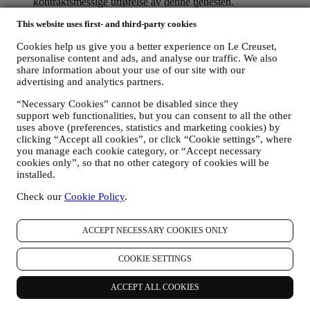
kontraktsmessige utførelse av denne tjenesten.
FOR Å FORVALTE DINE BESTILLINGER OG LEVERE
This website uses first- and third-party cookies
VÅRE PRODUKTER, TJENESTER OG BISTAND TIL
DEG
Cookies help us give you a better experience on Le Creuset,
Vi vil bruke dine data til å forvalte kontraktsforholdet med
personalise content and ads, and analyse our traffic. We also
deg, dine kjøp av produkter på nettstedet og/eller i en av våre
share information about your use of our site with our
Le Creuset butikker, din bruk av nettstedet, eventuelle
advertising and analytics partners.
etterfølgende ettersalgsbistand, eller din deltakelse i
konkurranser. Det kan være at vi må behandle enkelte data
“Necessary Cookies” cannot be disabled since they
om deg for våre administrative formål knyttet til
support web functionalities, but you can consent to all the other
kontraktsforholdet med deg inkludert regnskapsføring,
uses above (preferences, statistics and marketing cookies) by
regningsutskriving og revisjon, verifisering av betalingskort,
clicking “Accept all cookies”, or click “Cookie settings”, where
bedrageri-screening, trygghet, sikkerhet, systemtesting,
you manage each cookie category, or “Accept necessary
cookies only”, so that no other category of cookies will be
vedlikehold, og statistisk analyse, osv. Av og til kan vi ha
installed.
behov for å kontakte deg av administrative eller driftsmessige
grunner. For eksempel, for å sende deg bekreftelse på ditt
Check our
Cookie Policy
.
kjøp. Vi vil også bruke dine data til å svare på dine
forespørsler som sendes gjennom våre nettstedsskjemaer eller
andre kanaler. Denne behandlingsaktiviteten er basert på den
ACCEPT NECESSARY COOKIES ONLY
kontraktsmessige utførelse av våre e-handelstjenester.
FOR Å INFORMERE DEG OM NYHETER ELLER
COOKIE SETTINGS
TILBUD PÅ LE CREUSET-PRODUKTER
Dersom du har samtykket til det (for eksempel ved å abonnere
på nyhetsbrevet vårt når du oppretter en konto på nettstedet),
ACCEPT ALL COOKIES
vil vi sende deg markedsføringsmateriell og nyheter om