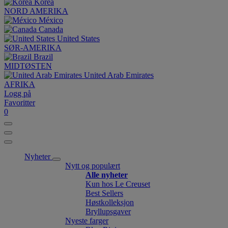
Korea
NORD AMERIKA
México
Canada
United States
SØR-AMERIKA
Brazil
MIDTØSTEN
United Arab Emirates
AFRIKA
Logg på
Favoritter
0
Nyheter
Nytt og populært
Alle nyheter
Kun hos Le Creuset
Best Sellers
Høstkolleksjon
Bryllupsgaver
Nyeste farger