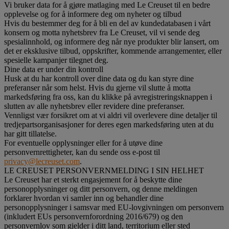
Vi bruker data for å gjøre matlaging med Le Creuset til en bedre
opplevelse og for å informere deg om nyheter og tilbud
Hvis du bestemmer deg for å bli en del av kundedatabasen i vårt
konsern og motta nyhetsbrev fra Le Creuset, vil vi sende deg
spesialinnhold, og informere deg når nye produkter blir lansert, om
det er eksklusive tilbud, oppskrifter, kommende arrangementer, eller
spesielle kampanjer tilegnet deg.
Dine data er under din kontroll
Husk at du har kontroll over dine data og du kan styre dine
preferanser når som helst. Hvis du gjerne vil slutte å motta
markedsføring fra oss, kan du klikke på avregistreringsknappen i
slutten av alle nyhetsbrev eller revidere dine preferanser.
Vennligst vær forsikret om at vi aldri vil overlevere dine detaljer til
tredjepartsorganisasjoner for deres egen markedsføring uten at du
har gitt tillatelse.
For eventuelle opplysninger eller for å utøve dine
personvernrettigheter, kan du sende oss e-post til
privacy@lecreuset.com
.
LE CREUSET PERSONVERNMELDING I SIN HELHET
Le Creuset har et sterkt engasjement for å beskytte dine
personopplysninger og ditt personvern, og denne meldingen
forklarer hvordan vi samler inn og behandler dine
personopplysninger i samsvar med EU-lovgivningen om personvern
(inkludert EUs personvernforordning 2016/679) og den
personvernlov som gjelder i ditt land, territorium eller sted