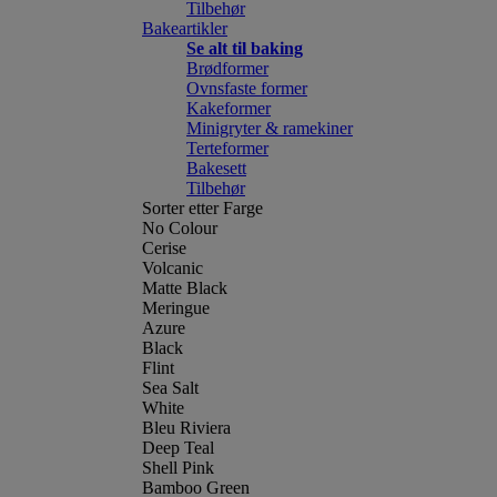
Tilbehør
Bakeartikler
Se alt til baking
Brødformer
Ovnsfaste former
Kakeformer
Minigryter & ramekiner
Terteformer
Bakesett
Tilbehør
Sorter etter Farge
No Colour
Cerise
Volcanic
Matte Black
Meringue
Azure
Black
Flint
Sea Salt
White
Bleu Riviera
Deep Teal
Shell Pink
Bamboo Green