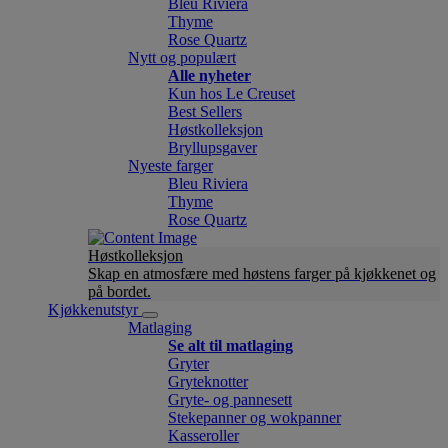
Bleu Riviera
Thyme
Rose Quartz
Nytt og populært
Alle nyheter
Kun hos Le Creuset
Best Sellers
Høstkolleksjon
Bryllupsgaver
Nyeste farger
Bleu Riviera
Thyme
Rose Quartz
Høstkolleksjon
Skap en atmosfære med høstens farger på kjøkkenet og
på bordet.
Kjøkkenutstyr
Matlaging
Se alt til matlaging
Gryter
Gryteknotter
Gryte- og pannesett
Stekepanner og wokpanner
Kasseroller