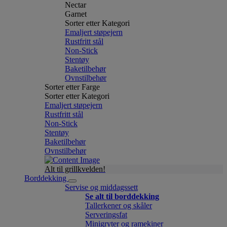
Nectar
Garnet
Sorter etter Kategori
Emaljert støpejern
Rustfritt stål
Non-Stick
Stentøy
Baketilbehør
Ovnstilbehør
Sorter etter Farge
Sorter etter Kategori
Emaljert støpejern
Rustfritt stål
Non-Stick
Stentøy
Baketilbehør
Ovnstilbehør
Alt til grillkvelden!
Borddekking
Servise og middagssett
Se alt til borddekking
Tallerkener og skåler
Serveringsfat
Minigryter og ramekiner