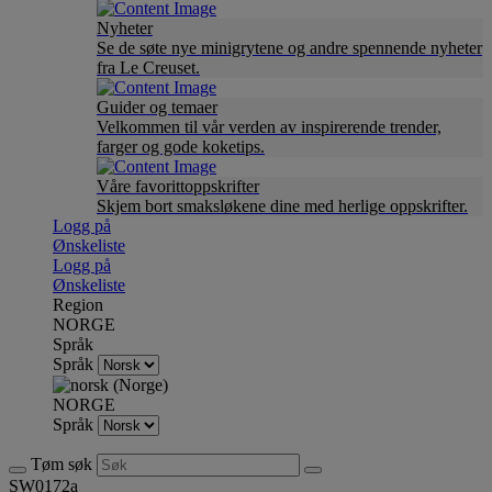
Nyheter
Se de søte nye minigrytene og andre spennende nyheter
fra Le Creuset.
Guider og temaer
Velkommen til vår verden av inspirerende trender,
farger og gode koketips.
Våre favorittoppskrifter
Skjem bort smaksløkene dine med herlige oppskrifter.
Logg på
Ønskeliste
Logg på
Ønskeliste
Region
NORGE
Språk
Språk
NORGE
Språk
Tøm søk
SW0172a