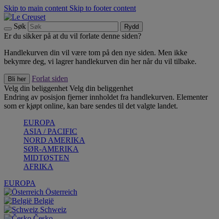
Skip to main content
Skip to footer content
Søk
Rydd
Er du sikker på at du vil forlate denne siden?
Handlekurven din vil være tom på den nye siden. Men ikke
bekymre deg, vi lagrer handlekurven din her når du vil tilbake.
Forlat siden
Bli her
Velg din beliggenhet
Velg din beliggenhet
Endring av posisjon fjerner innholdet fra handlekurven. Elementer
som er kjøpt online, kan bare sendes til det valgte landet.
EUROPA
ASIA / PACIFIC
NORD AMERIKA
SØR-AMERIKA
MIDTØSTEN
AFRIKA
EUROPA
Österreich
België
Schweiz
Česko