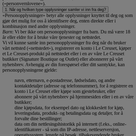
(«personvernlovene»).
1. Når og hvilken type opplysninger samler vi inn fra deg?
«Personopplysninger» betyr alle opplysninger knyttet til deg og som
gjør det mulig for oss å identifisere deg, enten direkte eller i
kombinasjon med andre opplysninger.
Barn
: Vi ber ikke om personopplysninger fra barn. Du må være 18
år eller eldre for å bruke våre tjenester og nettstedet.
Vi vil kunne samle inn personopplysninger fra deg når du bruker
vårt nettsted («nettstedet»), registrerer en konto i Le Creuset, kjøper
et Le Creuset-produkt på nettstedet eller i en av våre Le Creuset
butikker (Signature Boutique og Outlet) eller abonnerer på vårt
nyhetsbrev. Avhengig av din forespørsel eller ditt samtykke, kan
personopplysningene gjelde:
navn, etternavn, e-postadresse, fødselsdato, og andre
kontaktdetaljer (adresse og telefonnummer), for å registrere en
konto i Le Creuset eller kjøpe som gjestebruker, eller
abonnere på vårt nyhetsbrev på hjemmesiden eller i en av våre
butikker;
dine kjøpsdata, for eksempel dato og klokkeslett for kjøp,
leveringsdata, produkt- og betalingsdata og detaljer, for å
forvalte dine bestillinger;
data om din nettlesingshistorikk på internett (f.eks., online-
identifikatorer - så som din IP-adresse, nettleserversjon,
operativsystem, lengde på besøk, tilbakevendende bruker,