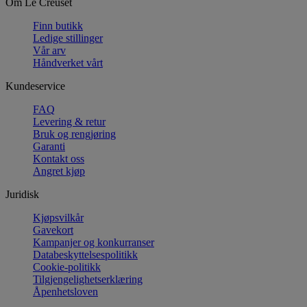
Om Le Creuset
Finn butikk
Ledige stillinger
Vår arv
Håndverket vårt
Kundeservice
FAQ
Levering & retur
Bruk og rengjøring
Garanti
Kontakt oss
Angret kjøp
Juridisk
Kjøpsvilkår
Gavekort
Kampanjer og konkurranser
Databeskyttelsespolitikk
Cookie-politikk
Tilgjengelighetserklæring
Åpenhetsloven