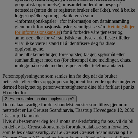
geografisk opprinnelse), innsamlet under dine besøk på
nettstedet (enten du er registrert bruker eller ikke), ved å bruke
logger og/eller sporingsteknikker så som
«informasjonskapsler» (for informasjon om datainnsamling
gjennom informasjonskapsler, vennligst se våre
Retningslinjer
for informasjonskapsler
) for å forbedre våre tjenester og
annonser, eller for vår statistiske analyse - i de fleste tilfeller
vil vi ikke være i stand til å identifisere deg fra disse
opplysningene.
dine tilbakemeldinger, forespørsler, klager, spørsmål eller
samhandlinger med oss (for eksempel dine meldinger, chats,
innlegg på sosiale medier, e-poster eller telefonsamtaler).
Personopplysningene som samles inn fra deg når du bruker
nettstedet eller ellers oppgir personlig identifiserende opplysninger er
dermed beskyttet og personvernrettighetene dine blir forklart i punkt
H) nedenfor.
2. Hvem samler inn dine opplysninger?
Den dataansvarlige for de e-handelstjenester som tilbys gjennom
nettstedet er Le Creuset Scandinavia, Taastrup Hovedgade 12, 2630
Taastrup, Danmark.
Hvis du bestemmer deg for å motta markedsføring fra oss, vil du bli
en del av Le Creuset-konsernets forbrukerdatabase som forvaltes,
som felles dataansvarlig, av Le Creuset Creuset Scandinavia og Le
Creuset Group AG, med registrert kontor i Neuhofstrasse 4, Baar,