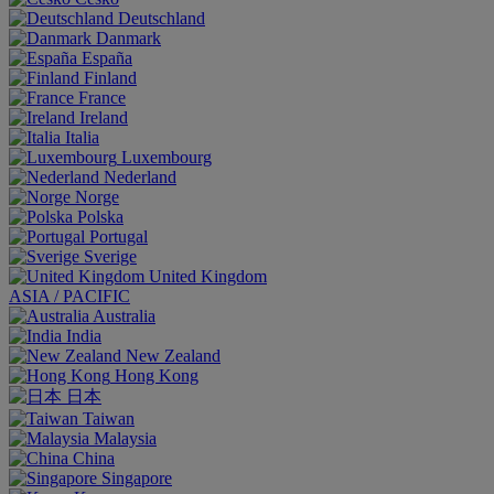
Deutschland
Danmark
España
Finland
France
Ireland
Italia
Luxembourg
Nederland
Norge
Polska
Portugal
Sverige
United Kingdom
ASIA / PACIFIC
Australia
India
New Zealand
Hong Kong
日本
Taiwan
Malaysia
China
Singapore