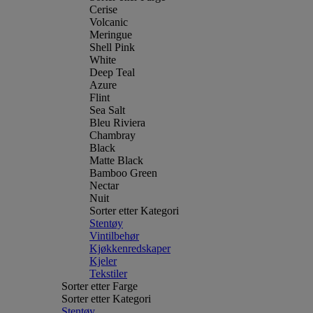
Cerise
Volcanic
Meringue
Shell Pink
White
Deep Teal
Azure
Flint
Sea Salt
Bleu Riviera
Chambray
Black
Matte Black
Bamboo Green
Nectar
Nuit
Sorter etter Kategori
Stentøy
Vintilbehør
Kjøkkenredskaper
Kjeler
Tekstiler
Sorter etter Farge
Sorter etter Kategori
Stentøy