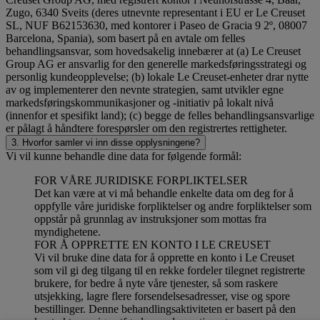
Zugo, 6340 Sveits (deres utnevnte representant i EU er Le Creuset
SL, NUF B62153630, med kontorer i Paseo de Gracia 9 2º, 08007
Barcelona, Spania), som basert på en avtale om felles
behandlingsansvar, som hovedsakelig innebærer at (a) Le Creuset
Group AG er ansvarlig for den generelle markedsføringsstrategi og
personlig kundeopplevelse; (b) lokale Le Creuset-enheter drar nytte
av og implementerer den nevnte strategien, samt utvikler egne
markedsføringskommunikasjoner og -initiativ på lokalt nivå
(innenfor et spesifikt land); (c) begge de felles behandlingsansvarlige
er pålagt å håndtere forespørsler om den registrertes rettigheter.
3. Hvorfor samler vi inn disse opplysningene?
Vi vil kunne behandle dine data for følgende formål:
FOR VÅRE JURIDISKE FORPLIKTELSER
Det kan være at vi må behandle enkelte data om deg for å
oppfylle våre juridiske forpliktelser og andre forpliktelser som
oppstår på grunnlag av instruksjoner som mottas fra
myndighetene.
FOR Å OPPRETTE EN KONTO I LE CREUSET
Vi vil bruke dine data for å opprette en konto i Le Creuset
som vil gi deg tilgang til en rekke fordeler tilegnet registrerte
brukere, for bedre å nyte våre tjenester, så som raskere
utsjekking, lagre flere forsendelsesadresser, vise og spore
bestillinger. Denne behandlingsaktiviteten er basert på den