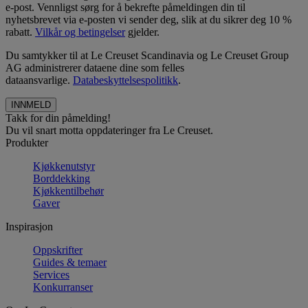
e-post. Vennligst sørg for å bekrefte påmeldingen din til
nyhetsbrevet via e-posten vi sender deg, slik at du sikrer deg 10 %
rabatt.
Vilkår og betingelser
gjelder.
Du samtykker til at Le Creuset Scandinavia og Le Creuset Group
AG administrerer dataene dine som felles
dataansvarlige.
Databeskyttelsespolitikk
.
Takk for din påmelding!
Du vil snart motta oppdateringer fra Le Creuset.
Produkter
Kjøkkenutstyr
Borddekking
Kjøkkentilbehør
Gaver
Inspirasjon
Oppskrifter
Guides & temaer
Services
Konkurranser