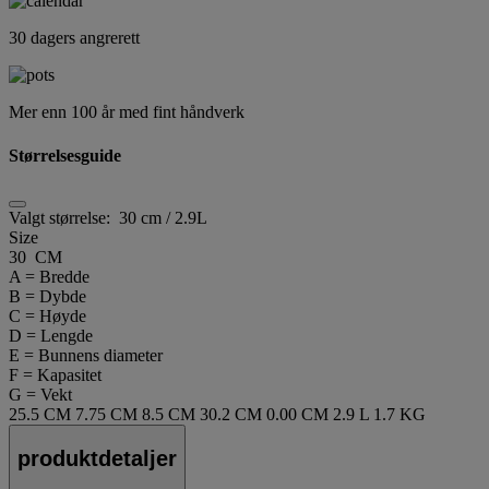
30 dagers angrerett
Mer enn 100 år med fint håndverk
Størrelsesguide
Valgt størrelse:
30 cm / 2.9L
Size
30 CM
A = Bredde
B = Dybde
C = Høyde
D = Lengde
E = Bunnens diameter
F = Kapasitet
G = Vekt
25.5 CM
7.75 CM
8.5 CM
30.2 CM
0.00 CM
2.9 L
1.7 KG
produktdetaljer