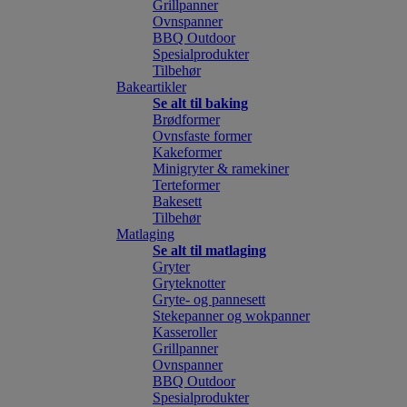
Grillpanner
Ovnspanner
BBQ Outdoor
Spesialprodukter
Tilbehør
Bakeartikler
Se alt til baking
Brødformer
Ovnsfaste former
Kakeformer
Minigryter & ramekiner
Terteformer
Bakesett
Tilbehør
Matlaging
Se alt til matlaging
Gryter
Gryteknotter
Gryte- og pannesett
Stekepanner og wokpanner
Kasseroller
Grillpanner
Ovnspanner
BBQ Outdoor
Spesialprodukter