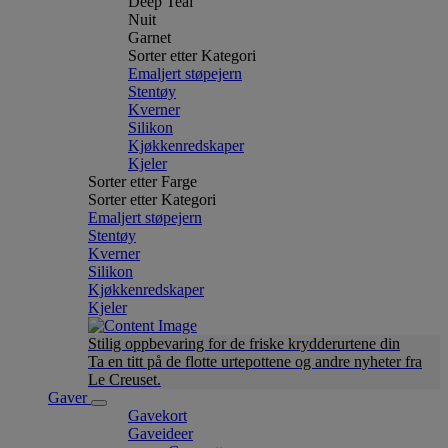
Deep Teal
Nuit
Garnet
Sorter etter Kategori
Emaljert støpejern
Stentøy
Kverner
Silikon
Kjøkkenredskaper
Kjeler
Sorter etter Farge
Sorter etter Kategori
Emaljert støpejern
Stentøy
Kverner
Silikon
Kjøkkenredskaper
Kjeler
Stilig oppbevaring for de friske krydderurtene din
Ta en titt på de flotte urtepottene og andre nyheter fra
Le Creuset.
Gaver
Gavekort
Gaveideer