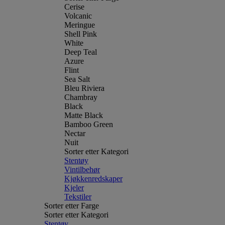
Cerise
Volcanic
Meringue
Shell Pink
White
Deep Teal
Azure
Flint
Sea Salt
Bleu Riviera
Chambray
Black
Matte Black
Bamboo Green
Nectar
Nuit
Sorter etter Kategori
Stentøy
Vintilbehør
Kjøkkenredskaper
Kjeler
Tekstiler
Sorter etter Farge
Sorter etter Kategori
Stentøy