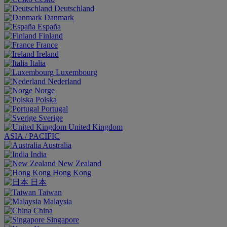
Deutschland
Danmark
España
Finland
France
Ireland
Italia
Luxembourg
Nederland
Norge
Polska
Portugal
Sverige
United Kingdom
ASIA / PACIFIC
Australia
India
New Zealand
Hong Kong
日本
Taiwan
Malaysia
China
Singapore