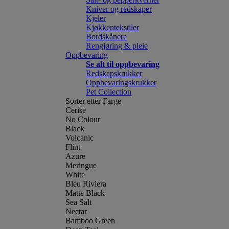
Kniver og redskaper
Kjeler
Kjøkkentekstiler
Bordskånere
Rengjøring & pleie
Oppbevaring
Se alt til oppbevaring
Redskapskrukker
Oppbevaringskrukker
Pet Collection
Sorter etter Farge
Cerise
No Colour
Black
Volcanic
Flint
Azure
Meringue
White
Bleu Riviera
Matte Black
Sea Salt
Nectar
Bamboo Green