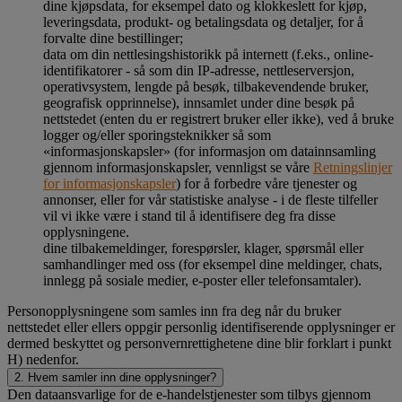
dine kjøpsdata, for eksempel dato og klokkeslett for kjøp,
leveringsdata, produkt- og betalingsdata og detaljer, for å
forvalte dine bestillinger;
data om din nettlesingshistorikk på internett (f.eks., online-
identifikatorer - så som din IP-adresse, nettleserversjon,
operativsystem, lengde på besøk, tilbakevendende bruker,
geografisk opprinnelse), innsamlet under dine besøk på
nettstedet (enten du er registrert bruker eller ikke), ved å bruke
logger og/eller sporingsteknikker så som
«informasjonskapsler» (for informasjon om datainnsamling
gjennom informasjonskapsler, vennligst se våre
Retningslinjer
for informasjonskapsler
) for å forbedre våre tjenester og
annonser, eller for vår statistiske analyse - i de fleste tilfeller
vil vi ikke være i stand til å identifisere deg fra disse
opplysningene.
dine tilbakemeldinger, forespørsler, klager, spørsmål eller
samhandlinger med oss (for eksempel dine meldinger, chats,
innlegg på sosiale medier, e-poster eller telefonsamtaler).
Personopplysningene som samles inn fra deg når du bruker
nettstedet eller ellers oppgir personlig identifiserende opplysninger er
dermed beskyttet og personvernrettighetene dine blir forklart i punkt
H) nedenfor.
2. Hvem samler inn dine opplysninger?
Den dataansvarlige for de e-handelstjenester som tilbys gjennom