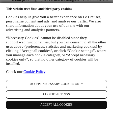
velger selv hvilke personlige opplysninger som samles inn,
ved å velge den relevante avmerkingsboksen. Avmelding: Du
This website uses first- and third-party cookies
kan når som helst slutte å motta oppdateringer fra oss, gratis,
Cookies help us give you a better experience on Le Creuset,
ved å klikke på avmeldingsknappen nederst i et nyhetsbrev.
personalise content and ads, and analyse our traffic. We also
Hvis du foretrekker det, kan du gjøre dette ved å kontakte oss
share information about your use of our site with our
på
privacy@lecreuset.com
. Vi vil behandle avmeldingen din
advertising and analytics partners.
så snart som mulig, men under visse omstendigheter vil du
kunne motta flere meldinger før avmeldingen er
“Necessary Cookies” cannot be disabled since they
ferdigbehandlet.
Merk deg at vi ikke selger eller gir dine
support web functionalities, but you can consent to all the other
kontaktopplysninger og andre personopplysninger videre til
uses above (preferences, statistics and marketing cookies) by
andre selskaper for deres markedsføringsformål
.
clicking “Accept all cookies”, or click “Cookie settings”, where
RE-TARGETING / SKREDDERSYING AV TILBUD OG
you manage each cookie category, or “Accept necessary
FORBEDRING AV KUNDEOPPLEVELSEN
cookies only”, so that no other category of cookies will be
Vi vil gjerne bruke opplysningene dine til å skreddersy
installed.
tjenestene og tilbudene våre til dine behov og preferanser for å
Check our
Cookie Policy
.
gi deg en personlig tilpasset kundeopplevelse hos Le Creuset.
Vi gjør dette ved å analysere dine vaner og interesser, for
eksempel ved å finne ut hvilke produkter du har sett mest på,
ACCEPT NECESSARY COOKIES ONLY
din interaksjon med oss på sosiale medier, hvilke sider på
nettstedet vårt du besøker og hvilket innhold blant tilbudene
COOKIE SETTINGS
våre du leser. Vi gjør dette hovedsakelig gjennom
informasjonskapsler og tilsvarende teknologi. Vi vil bruke
disse opplysningene til å administrere vår annonsering på
ACCEPT ALL COOKIES
andre nettsteder, gi tilgang til spesifikt innhold, skreddersy