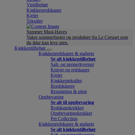
Vintilbehør
Kjøkkenredskaper
Kjeler
Tekstiler
Summer Must-Haves
Vakre sommerfarger og produkter fra Le Creuset som
du ikke kan leve uten.
Kjøkkentilbehør
Kjøkkenredskaper & gadgets
Se alt kjøkkentilbehør
Salt- og pepperkverner
Kniver og redskaper
Kjeler
Kjøkkentekstiler
Bordskånere
Rengjøring & pleie
Oppbevaring
Se alt til oppbevaring
Redskapskrukker
Oppbevaringskrukker
Pet Collection
Kjøkkenredskaper & gadgets
Se alt kjøkkentilbehør
Salt- og pepperkverner