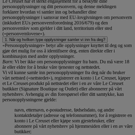
Le Creuset har et sterkt engasjement for å beskytte dine
personopplysninger og ditt personvern, og denne meldingen
forklarer hvordan vi samler inn og behandler dine
personopplysninger i samsvar med EU-lovgivningen om personvern
(inkludert EUs personvernforordning 2016/679) og den
personvernlov som gjelder i ditt land, territorium eller sted
(«personvernlovene»).
1. Når og hvilken type opplysninger samler vi inn fra deg?
«Personopplysninger» betyr alle opplysninger knyttet til deg og som
gjør det mulig for oss å identifisere deg, enten direkte eller i
kombinasjon med andre opplysninger.
Barn
: Vi ber ikke om personopplysninger fra barn. Du må være 18
år eller eldre for å bruke våre tjenester og nettstedet.
Vi vil kunne samle inn personopplysninger fra deg når du bruker
vårt nettsted («nettstedet»), registrerer en konto i Le Creuset, kjøper
et Le Creuset-produkt på nettstedet eller i en av våre Le Creuset
butikker (Signature Boutique og Outlet) eller abonnerer på vårt
nyhetsbrev. Avhengig av din forespørsel eller ditt samtykke, kan
personopplysningene gjelde:
navn, etternavn, e-postadresse, fødselsdato, og andre
kontaktdetaljer (adresse og telefonnummer), for å registrere en
konto i Le Creuset eller kjøpe som gjestebruker, eller
abonnere på vårt nyhetsbrev på hjemmesiden eller i en av våre
butikker;