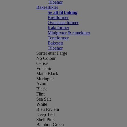
Tilbehør
Bakeartikler
Se alt til baking
Brødformer
Ovnsfaste former
Kakeformer
Minigryter & ramekiner
Terteformer
Bakesett
Tilbehør
Sorter etter Farge
No Colour
Cerise
Volcanic
Matte Black
Meringue
Azure
Black
Flint
Sea Salt
White
Bleu Riviera
Deep Teal
Shell Pink
Bamboo Green