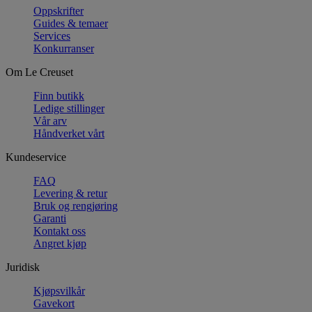
Oppskrifter
Guides & temaer
Services
Konkurranser
Om Le Creuset
Finn butikk
Ledige stillinger
Vår arv
Håndverket vårt
Kundeservice
FAQ
Levering & retur
Bruk og rengjøring
Garanti
Kontakt oss
Angret kjøp
Juridisk
Kjøpsvilkår
Gavekort