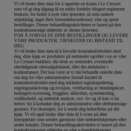
Vi vil bruke dine data for å opprette en konto i Le Creuset
som vil gi deg tilgang til en rekke fordeler tilegnet registrerte
brukere, for bedre å nyte våre tjenester, så som raskere
utsjekking, lagre flere forsendelsesadresser, vise og spore
bestillinger. Denne behandlingsaktiviteten er basert på den
kontraktsmessige utførelse av denne tjenesten.
FOR Å FORVALTE DINE BESTILLINGER OG LEVERE
VÅRE PRODUKTER, TJENESTER OG BISTAND TIL
DEG
Vi vil bruke dine data til å forvalte kontraktsforholdet med
deg, dine kjøp av produkter på nettstedet og/eller i en av våre
Le Creuset butikker, din bruk av nettstedet, eventuelle
etterfølgende ettersalgsbistand, eller din deltakelse i
konkurranser. Det kan være at vi må behandle enkelte data
om deg for våre administrative formål knyttet til
kontraktsforholdet med deg inkludert regnskapsføring,
regningsutskriving og revisjon, verifisering av betalingskort,
bedrageri-screening, trygghet, sikkerhet, systemtesting,
vedlikehold, og statistisk analyse, osv. Av og til kan vi ha
behov for å kontakte deg av administrative eller driftsmessige
grunner. For eksempel, for å sende deg bekreftelse på ditt
kjøp. Vi vil også bruke dine data til å svare på dine
forespørsler som sendes gjennom våre nettstedsskjemaer eller
andre kanaler. Denne behandlingsaktiviteten er basert på den
kontraktsmessige utførelse av våre e-handelstjenester.