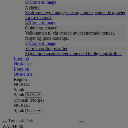
Nyheter
Se de søte nye minigrytene og andre spennende nyheter
fra Le Creuset.
Guider og temaer
Velkommen til vår verden av inspirerende trender,
farger og gode koketips.
Våre favorittoppskrifter
Skjem bort smaksløkene dine med herlige oppskrifter.
Logg på
Ønskeliste
Logg på
Ønskeliste
Region
NORGE
Språk
Språk
NORGE
Språk
Tøm søk
WA494630