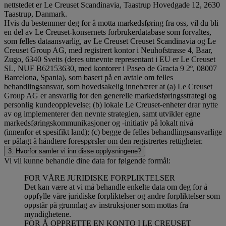
nettstedet er Le Creuset Scandinavia, Taastrup Hovedgade 12, 2630
Taastrup, Danmark.
Hvis du bestemmer deg for å motta markedsføring fra oss, vil du bli
en del av Le Creuset-konsernets forbrukerdatabase som forvaltes,
som felles dataansvarlig, av Le Creuset Creuset Scandinavia og Le
Creuset Group AG, med registrert kontor i Neuhofstrasse 4, Baar,
Zugo, 6340 Sveits (deres utnevnte representant i EU er Le Creuset
SL, NUF B62153630, med kontorer i Paseo de Gracia 9 2º, 08007
Barcelona, Spania), som basert på en avtale om felles
behandlingsansvar, som hovedsakelig innebærer at (a) Le Creuset
Group AG er ansvarlig for den generelle markedsføringsstrategi og
personlig kundeopplevelse; (b) lokale Le Creuset-enheter drar nytte
av og implementerer den nevnte strategien, samt utvikler egne
markedsføringskommunikasjoner og -initiativ på lokalt nivå
(innenfor et spesifikt land); (c) begge de felles behandlingsansvarlige
er pålagt å håndtere forespørsler om den registrertes rettigheter.
3. Hvorfor samler vi inn disse opplysningene?
Vi vil kunne behandle dine data for følgende formål:
FOR VÅRE JURIDISKE FORPLIKTELSER
Det kan være at vi må behandle enkelte data om deg for å
oppfylle våre juridiske forpliktelser og andre forpliktelser som
oppstår på grunnlag av instruksjoner som mottas fra
myndighetene.
FOR Å OPPRETTE EN KONTO I LE CREUSET