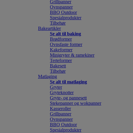
Grillpanner
Ovnspanner
BBQ Outdoor
Spesialprodukter
Tilbehør
Bakeartikler
Se alt til baking
Brødformer
Ovnsfaste former
Kakeformer
Minigryter & ramekiner
Terteformer
Bakesett
Tilbehør
Matlaging
Se alt til matlaging
Gryter
Gryteknotter
Gryte- og pannesett
Stekepanner og wokpanner
Kasseroller
Grillpanner
Ovnspanner
BBQ Outdoor
Spesialprodukter