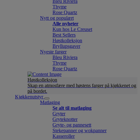
Bleu Riviera
Thyme
Rose Quartz
Nytt og populært
Alle nyheter
Kun hos Le Creuset
Best Sellers
Høstkolleksjon
Bryllupsgaver
Nyeste farger
Bleu Riviera
Thyme
Rose Quartz
Høstkolleksjon
Skap en atmosfære med høstens farger på kjøkkenet og
på bordet.
Kjøkkenutstyr
Matlaging
Se alt til matlaging
Gryter
Gryteknotter
Gryte- og pannesett
Stekepanner og wokpanner
Kasseroller