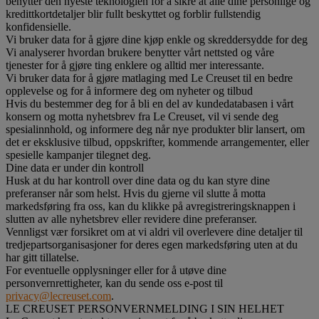
benytter den nyeste teknologien for å sikre at alle dine personlige og
kredittkortdetaljer blir fullt beskyttet og forblir fullstendig
konfidensielle.
Vi bruker data for å gjøre dine kjøp enkle og skreddersydde for deg
Vi analyserer hvordan brukere benytter vårt nettsted og våre
tjenester for å gjøre ting enklere og alltid mer interessante.
Vi bruker data for å gjøre matlaging med Le Creuset til en bedre
opplevelse og for å informere deg om nyheter og tilbud
Hvis du bestemmer deg for å bli en del av kundedatabasen i vårt
konsern og motta nyhetsbrev fra Le Creuset, vil vi sende deg
spesialinnhold, og informere deg når nye produkter blir lansert, om
det er eksklusive tilbud, oppskrifter, kommende arrangementer, eller
spesielle kampanjer tilegnet deg.
Dine data er under din kontroll
Husk at du har kontroll over dine data og du kan styre dine
preferanser når som helst. Hvis du gjerne vil slutte å motta
markedsføring fra oss, kan du klikke på avregistreringsknappen i
slutten av alle nyhetsbrev eller revidere dine preferanser.
Vennligst vær forsikret om at vi aldri vil overlevere dine detaljer til
tredjepartsorganisasjoner for deres egen markedsføring uten at du
har gitt tillatelse.
For eventuelle opplysninger eller for å utøve dine
personvernrettigheter, kan du sende oss e-post til
privacy@lecreuset.com
.
LE CREUSET PERSONVERNMELDING I SIN HELHET