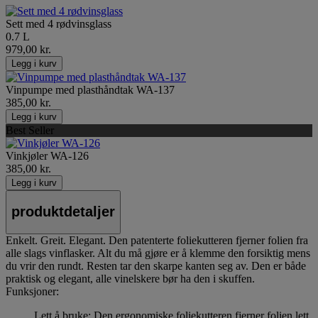
Sett med 4 rødvinsglass
0.7 L
979,00 kr.
Legg i kurv
Vinpumpe med plasthåndtak WA-137
385,00 kr.
Legg i kurv
Best Seller
Vinkjøler WA-126
385,00 kr.
Legg i kurv
produktdetaljer
Enkelt. Greit. Elegant. Den patenterte foliekutteren fjerner folien fra
alle slags vinflasker. Alt du må gjøre er å klemme den forsiktig mens
du vrir den rundt. Resten tar den skarpe kanten seg av. Den er både
praktisk og elegant, alle vinelskere bør ha den i skuffen.
Funksjoner:
Lett å bruke: Den ergonomiske foliekutteren fjerner folien lett