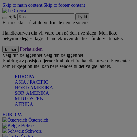
Skip to main content
Skip to footer content
Søk
Rydd
Er du sikker på at du vil forlate denne siden?
Handlekurven din vil være tom på den nye siden. Men ikke
bekymre deg, vi lagrer handlekurven din her når du vil tilbake.
Forlat siden
Bli her
Velg din beliggenhet
Velg din beliggenhet
Endring av posisjon fjerner innholdet fra handlekurven. Elementer
som er kjøpt online, kan bare sendes til det valgte landet.
EUROPA
ASIA / PACIFIC
NORD AMERIKA
SØR-AMERIKA
MIDTØSTEN
AFRIKA
EUROPA
Österreich
België
Schweiz
Česko