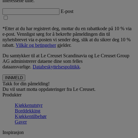
interessene dine.
E-post
*Etter at du har registrert deg, mottar du en rabattkode på 10 % via
e-post. Vennligst sørg for å bekrefte påmeldingen din til
nyhetsbrevet via e-posten vi sender deg, slik at du sikrer deg 10 %
rabatt.
Vilkår og betingelser
gjelder.
Du samtykker til at Le Creuset Scandinavia og Le Creuset Group
AG administrerer dataene dine som felles
dataansvarlige.
Databeskyttelsespolitikk
.
Takk for din påmelding!
Du vil snart motta oppdateringer fra Le Creuset.
Produkter
Kjøkkenutstyr
Borddekking
Kjøkkentilbehør
Gaver
Inspirasjon