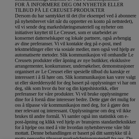
FOR Å INFORMERE DEG OM NYHETER ELLER
TILBUD PÅ LE CREUSET-PRODUKTER
Dersom du har samtykket til det (for eksempel ved å abonnere
på nyhetsbrevet vårt når du oppretter en konto på nettstedet),
vil vi sende deg markedsføringsmateriell og nyheter om
initiativer knyttet til Le Creuset, som er utarbeidet av
konsernet datterselskaper og lokale partnere, også avhengig
av dine preferanser. Vi vil kontakte deg på e-post, med
tekstmeldinger eller via sosiale medier, men også ved hjelp av
automatiserte metoder. Slik kommunikasjon vil omhandle Le
Creusets produkter eller åpning av nye butikker, eksklusive
arrangementer, konkurranser, undersøkelser, demonstrasjoner
organisert av Le Creuset eller spesielle tilbud du kanskje er
interessert i å få høre om. Slik kommunikasjon kan være valgt
ut eller skreddersydd for deg basert på opplysninger vi har om
deg, slik som hvor du bor og din kjøpshistorikk, eller
preferanser for våre produkter. Vi vil bruke opplysningene
dine for å forstå dine interesser bedre. Dette gjør det mulig for
oss å tilpasse vår kommunikasjon med deg, for å gjøre den
mer relevant og interessant. Opplysningene om deg vil ikke
brukes til andre formål. Vi samler også inn statistikk om e-
post-åpning og klikk ved hjelp av bransjens standardteknikker
for å hjelpe oss med å vite hvordan nyhetsbrevene våre blir
mottatt. Denne behandlingen er basert på ditt samtykke til å
motta personlig tilpasset markedsføringsmateriell fra oss. Du