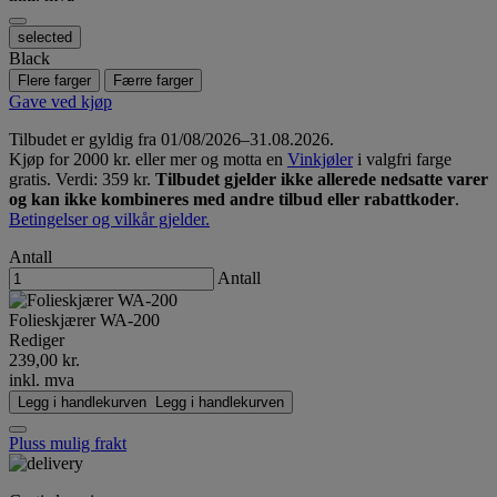
selected
Black
Flere farger
Færre farger
Gave ved kjøp
Tilbudet er gyldig fra 01/08/2026–31.08.2026.
Kjøp for 2000 kr. eller mer og motta en
Vinkjøler
i valgfri farge
gratis. Verdi: 359 kr.
Tilbudet gjelder ikke allerede nedsatte varer
og kan ikke kombineres med andre tilbud eller rabattkoder
.
Betingelser og vilkår gjelder.
Antall
Antall
Folieskjærer WA-200
Rediger
239,00 kr.
inkl. mva
Legg i handlekurven
Legg i handlekurven
Pluss mulig frakt