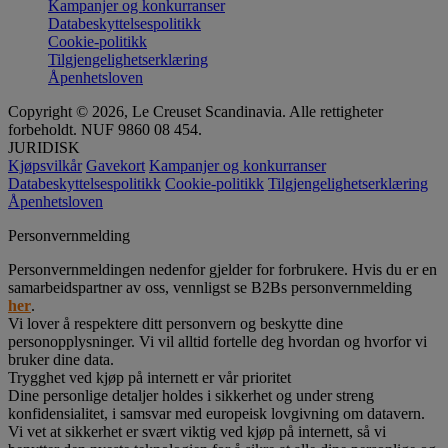
Kampanjer og konkurranser
Databeskyttelsespolitikk
Cookie-politikk
Tilgjengelighetserklæring
Åpenhetsloven
Copyright © 2026, Le Creuset Scandinavia. Alle rettigheter
forbeholdt. NUF 9860 08 454.
JURIDISK
Kjøpsvilkår
Gavekort
Kampanjer og konkurranser
Databeskyttelsespolitikk
Cookie-politikk
Tilgjengelighetserklæring
Åpenhetsloven
Personvernmelding
Personvernmeldingen nedenfor gjelder for forbrukere. Hvis du er en
samarbeidspartner av oss, vennligst se B2Bs personvernmelding
her
.
Vi lover å respektere ditt personvern og beskytte dine
personopplysninger. Vi vil alltid fortelle deg hvordan og hvorfor vi
bruker dine data.
Trygghet ved kjøp på internett er vår prioritet
Dine personlige detaljer holdes i sikkerhet og under streng
konfidensialitet, i samsvar med europeisk lovgivning om datavern.
Vi vet at sikkerhet er svært viktig ved kjøp på internett, så vi