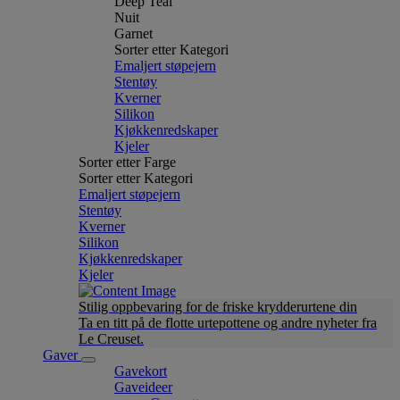
Deep Teal
Nuit
Garnet
Sorter etter Kategori
Emaljert støpejern
Stentøy
Kverner
Silikon
Kjøkkenredskaper
Kjeler
Sorter etter Farge
Sorter etter Kategori
Emaljert støpejern
Stentøy
Kverner
Silikon
Kjøkkenredskaper
Kjeler
Stilig oppbevaring for de friske krydderurtene din
Ta en titt på de flotte urtepottene og andre nyheter fra
Le Creuset.
Gaver
Gavekort
Gaveideer