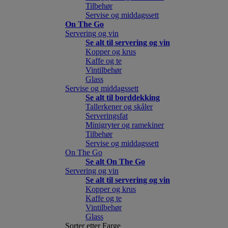
Tilbehør
Servise og middagssett
On The Go
Servering og vin
Se alt til servering og vin
Kopper og krus
Kaffe og te
Vintilbehør
Glass
Servise og middagssett
Se alt til borddekking
Tallerkener og skåler
Serveringsfat
Minigryter og ramekiner
Tilbehør
Servise og middagssett
On The Go
Se alt On The Go
Servering og vin
Se alt til servering og vin
Kopper og krus
Kaffe og te
Vintilbehør
Glass
Sorter etter Farge