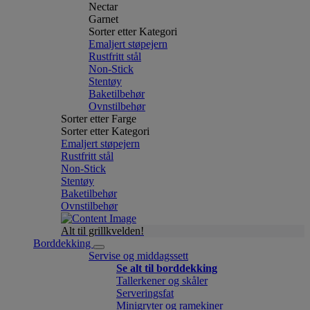
Nectar
Garnet
Sorter etter Kategori
Emaljert støpejern
Rustfritt stål
Non-Stick
Stentøy
Baketilbehør
Ovnstilbehør
Sorter etter Farge
Sorter etter Kategori
Emaljert støpejern
Rustfritt stål
Non-Stick
Stentøy
Baketilbehør
Ovnstilbehør
Alt til grillkvelden!
Borddekking
Servise og middagssett
Se alt til borddekking
Tallerkener og skåler
Serveringsfat
Minigryter og ramekiner