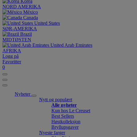
Korea
NORD AMERIKA
México
Canada
United States
SØR-AMERIKA
Brazil
MIDTØSTEN
United Arab Emirates
AFRIKA
Logg på
Favoritter
0
Nyheter
Nytt og populært
Alle nyheter
Kun hos Le Creuset
Best Sellers
Høstkolleksjon
Bryllupsgaver
Nyeste farger