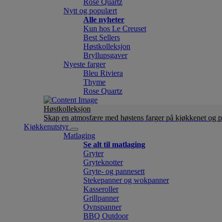
Rose Quartz
Nytt og populært
Alle nyheter
Kun hos Le Creuset
Best Sellers
Høstkolleksjon
Bryllupsgaver
Nyeste farger
Bleu Riviera
Thyme
Rose Quartz
Høstkolleksjon
Skap en atmosfære med høstens farger på kjøkkenet og p
Kjøkkenutstyr
Matlaging
Se alt til matlaging
Gryter
Gryteknotter
Gryte- og pannesett
Stekepanner og wokpanner
Kasseroller
Grillpanner
Ovnspanner
BBQ Outdoor