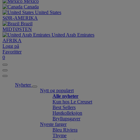
México
Canada
United States
SØR-AMERIKA
Brazil
MIDTØSTEN
United Arab Emirates
AFRIKA
Logg på
Favoritter
0
Nyheter
Nytt og populært
Alle nyheter
Kun hos Le Creuset
Best Sellers
Høstkolleksjon
Bryllupsgaver
Nyeste farger
Bleu Riviera
Thyme