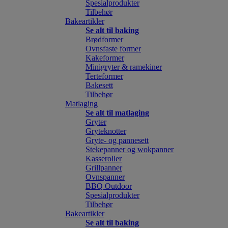
Spesialprodukter
Tilbehør
Bakeartikler
Se alt til baking
Brødformer
Ovnsfaste former
Kakeformer
Minigryter & ramekiner
Terteformer
Bakesett
Tilbehør
Matlaging
Se alt til matlaging
Gryter
Gryteknotter
Gryte- og pannesett
Stekepanner og wokpanner
Kasseroller
Grillpanner
Ovnspanner
BBQ Outdoor
Spesialprodukter
Tilbehør
Bakeartikler
Se alt til baking