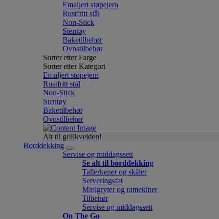
Emaljert støpejern
Rustfritt stål
Non-Stick
Stentøy
Baketilbehør
Ovnstilbehør
Sorter etter Farge
Sorter etter Kategori
Emaljert støpejern
Rustfritt stål
Non-Stick
Stentøy
Baketilbehør
Ovnstilbehør
Alt til grillkvelden!
Borddekking
Servise og middagssett
Se alt til borddekking
Tallerkener og skåler
Serveringsfat
Minigryter og ramekiner
Tilbehør
Servise og middagssett
On The Go