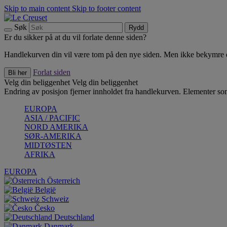
Skip to main content
Skip to footer content
Søk
Rydd
Er du sikker på at du vil forlate denne siden?
Handlekurven din vil være tom på den nye siden. Men ikke bekymre deg
Forlat siden
Bli her
Velg din beliggenhet
Velg din beliggenhet
Endring av posisjon fjerner innholdet fra handlekurven. Elementer som 
EUROPA
ASIA / PACIFIC
NORD AMERIKA
SØR-AMERIKA
MIDTØSTEN
AFRIKA
EUROPA
Österreich
België
Schweiz
Česko
Deutschland
Danmark