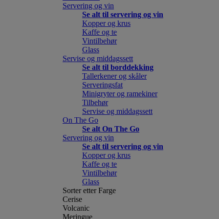
Servering og vin
Se alt til servering og vin
Kopper og krus
Kaffe og te
Vintilbehør
Glass
Servise og middagssett
Se alt til borddekking
Tallerkener og skåler
Serveringsfat
Minigryter og ramekiner
Tilbehør
Servise og middagssett
On The Go
Se alt On The Go
Servering og vin
Se alt til servering og vin
Kopper og krus
Kaffe og te
Vintilbehør
Glass
Sorter etter Farge
Cerise
Volcanic
Meringue