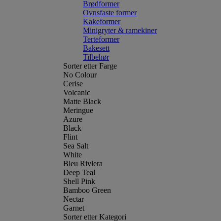
Brødformer
Ovnsfaste former
Kakeformer
Minigryter & ramekiner
Terteformer
Bakesett
Tilbehør
Sorter etter Farge
No Colour
Cerise
Volcanic
Matte Black
Meringue
Azure
Black
Flint
Sea Salt
White
Bleu Riviera
Deep Teal
Shell Pink
Bamboo Green
Nectar
Garnet
Sorter etter Kategori