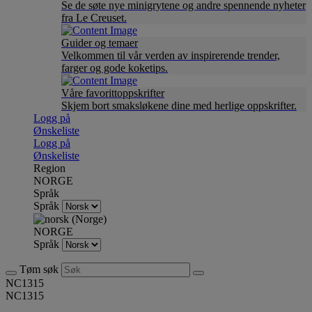
Se de søte nye minigrytene og andre spennende nyheter
fra Le Creuset.
Guider og temaer
Velkommen til vår verden av inspirerende trender,
farger og gode koketips.
Våre favorittoppskrifter
Skjem bort smaksløkene dine med herlige oppskrifter.
Logg på
Ønskeliste
Logg på
Ønskeliste
Region
NORGE
Språk
Språk
NORGE
Språk
Tøm søk
NC1315
NC1315