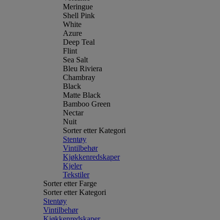
Meringue
Shell Pink
White
Azure
Deep Teal
Flint
Sea Salt
Bleu Riviera
Chambray
Black
Matte Black
Bamboo Green
Nectar
Nuit
Sorter etter Kategori
Stentøy
Vintilbehør
Kjøkkenredskaper
Kjeler
Tekstiler
Sorter etter Farge
Sorter etter Kategori
Stentøy
Vintilbehør
Kjøkkenredskaper