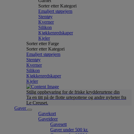
Garnet
Sorter etter Kategori
Emaljert støpejern
Stentøy
Kverner
Silikon
Kjøkkenredskaper
Kjeler
Sorter etter Farge
Sorter etter Kategori
Emaljert støpejern
Stentøy
Kverner
Silikon
Kjøkkenredskaper
Kjeler
Stilig oppbevaring for de friske krydderurtene din
Ta en titt på de flotte urtepottene og andre nyheter fra
Le Creuset.
Gaver
Gavekort
Gaveideer
Gavesett
Gaver under 500 kr.