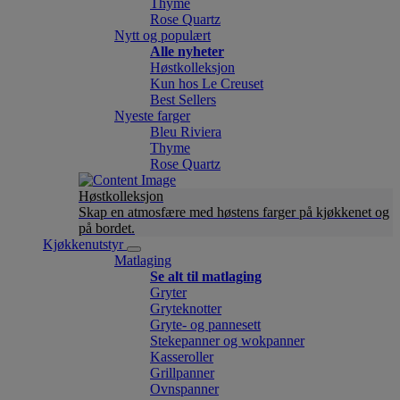
Thyme
Rose Quartz
Nytt og populært
Alle nyheter
Høstkolleksjon
Kun hos Le Creuset
Best Sellers
Nyeste farger
Bleu Riviera
Thyme
Rose Quartz
Høstkolleksjon
Skap en atmosfære med høstens farger på kjøkkenet og
på bordet.
Kjøkkenutstyr
Matlaging
Se alt til matlaging
Gryter
Gryteknotter
Gryte- og pannesett
Stekepanner og wokpanner
Kasseroller
Grillpanner
Ovnspanner