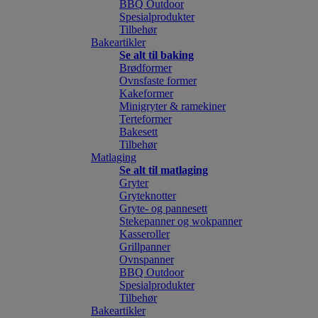
BBQ Outdoor
Spesialprodukter
Tilbehør
Bakeartikler
Se alt til baking
Brødformer
Ovnsfaste former
Kakeformer
Minigryter & ramekiner
Terteformer
Bakesett
Tilbehør
Matlaging
Se alt til matlaging
Gryter
Gryteknotter
Gryte- og pannesett
Stekepanner og wokpanner
Kasseroller
Grillpanner
Ovnspanner
BBQ Outdoor
Spesialprodukter
Tilbehør
Bakeartikler