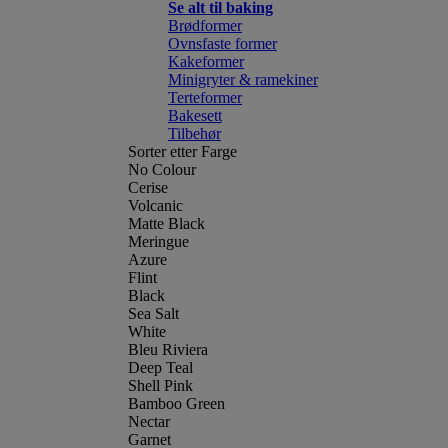
Se alt til baking
Brødformer
Ovnsfaste former
Kakeformer
Minigryter & ramekiner
Terteformer
Bakesett
Tilbehør
Sorter etter Farge
No Colour
Cerise
Volcanic
Matte Black
Meringue
Azure
Flint
Black
Sea Salt
White
Bleu Riviera
Deep Teal
Shell Pink
Bamboo Green
Nectar
Garnet