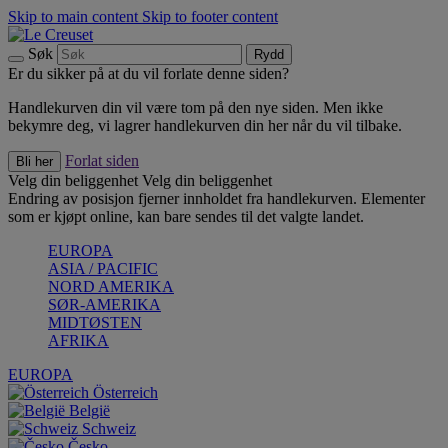
Skip to main content
Skip to footer content
Søk
Rydd
Er du sikker på at du vil forlate denne siden?
Handlekurven din vil være tom på den nye siden. Men ikke
bekymre deg, vi lagrer handlekurven din her når du vil tilbake.
Forlat siden
Bli her
Velg din beliggenhet
Velg din beliggenhet
Endring av posisjon fjerner innholdet fra handlekurven. Elementer
som er kjøpt online, kan bare sendes til det valgte landet.
EUROPA
ASIA / PACIFIC
NORD AMERIKA
SØR-AMERIKA
MIDTØSTEN
AFRIKA
EUROPA
Österreich
België
Schweiz
Česko