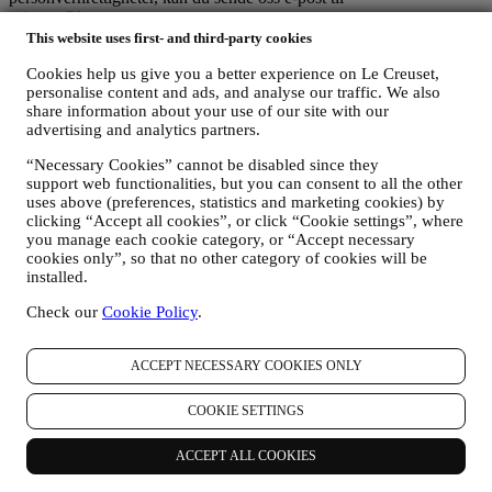
privacy@lecreuset.com
.
LE CREUSET PERSONVERNMELDING I SIN HELHET
This website uses first- and third-party cookies
Le Creuset har et sterkt engasjement for å beskytte dine
Cookies help us give you a better experience on Le Creuset,
personopplysninger og ditt personvern, og denne meldingen
personalise content and ads, and analyse our traffic. We also
forklarer hvordan vi samler inn og behandler dine
share information about your use of our site with our
personopplysninger i samsvar med EU-lovgivningen om personvern
advertising and analytics partners.
(inkludert EUs personvernforordning 2016/679) og den
personvernlov som gjelder i ditt land, territorium eller sted
“Necessary Cookies” cannot be disabled since they
(«personvernlovene»).
support web functionalities, but you can consent to all the other
1. Når og hvilken type opplysninger samler vi inn fra deg?
uses above (preferences, statistics and marketing cookies) by
«Personopplysninger» betyr alle opplysninger knyttet til deg og som
clicking “Accept all cookies”, or click “Cookie settings”, where
gjør det mulig for oss å identifisere deg, enten direkte eller i
you manage each cookie category, or “Accept necessary
kombinasjon med andre opplysninger.
cookies only”, so that no other category of cookies will be
Barn
: Vi ber ikke om personopplysninger fra barn. Du må være 18
installed.
år eller eldre for å bruke våre tjenester og nettstedet.
Check our
Cookie Policy
.
Vi vil kunne samle inn personopplysninger fra deg når du bruker
vårt nettsted («nettstedet»), registrerer en konto i Le Creuset, kjøper
et Le Creuset-produkt på nettstedet eller i en av våre Le Creuset
ACCEPT NECESSARY COOKIES ONLY
butikker (Signature Boutique og Outlet) eller abonnerer på vårt
nyhetsbrev. Avhengig av din forespørsel eller ditt samtykke, kan
COOKIE SETTINGS
personopplysningene gjelde:
navn, etternavn, e-postadresse, fødselsdato, og andre
ACCEPT ALL COOKIES
kontaktdetaljer (adresse og telefonnummer), for å registrere en