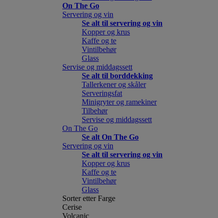
On The Go
Servering og vin
Se alt til servering og vin
Kopper og krus
Kaffe og te
Vintilbehør
Glass
Servise og middagssett
Se alt til borddekking
Tallerkener og skåler
Serveringsfat
Minigryter og ramekiner
Tilbehør
Servise og middagssett
On The Go
Se alt On The Go
Servering og vin
Se alt til servering og vin
Kopper og krus
Kaffe og te
Vintilbehør
Glass
Sorter etter Farge
Cerise
Volcanic