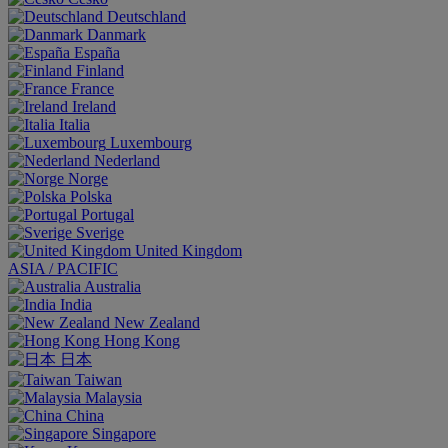
Deutschland
Danmark
España
Finland
France
Ireland
Italia
Luxembourg
Nederland
Norge
Polska
Portugal
Sverige
United Kingdom
ASIA / PACIFIC
Australia
India
New Zealand
Hong Kong
日本
Taiwan
Malaysia
China
Singapore