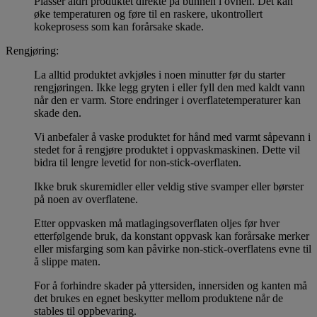
Plasser aldri produktet direkte på bunnen i ovnen. Det kan
øke temperaturen og føre til en raskere, ukontrollert
kokeprosess som kan forårsake skade.
Rengjøring:
La alltid produktet avkjøles i noen minutter før du starter
rengjøringen. Ikke legg gryten i eller fyll den med kaldt vann
når den er varm. Store endringer i overflatetemperaturer kan
skade den.
Vi anbefaler å vaske produktet for hånd med varmt såpevann i
stedet for å rengjøre produktet i oppvaskmaskinen. Dette vil
bidra til lengre levetid for non-stick-overflaten.
Ikke bruk skuremidler eller veldig stive svamper eller børster
på noen av overflatene.
Etter oppvasken må matlagingsoverflaten oljes før hver
etterfølgende bruk, da konstant oppvask kan forårsake merker
eller misfarging som kan påvirke non-stick-overflatens evne til
å slippe maten.
For å forhindre skader på yttersiden, innersiden og kanten må
det brukes en egnet beskytter mellom produktene når de
stables til oppbevaring.