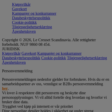
Kjøpsvilkår
Gavekort
Kampanjer og konkurranser
Databeskyttelsespolitikk
Cookie-politikk
Tilgjengelighetserklæring
Åpenhetsloven
Copyright © 2026, Le Creuset Scandinavia. Alle rettigheter
forbeholdt. NUF 9860 08 454.
JURIDISK
Kjøpsvilkår
Gavekort
Kampanjer og konkurranser
Databeskyttelsespolitikk
Cookie-politikk
Tilgjengelighetserklæring
Åpenhetsloven
Personvernmelding
Personvernmeldingen nedenfor gjelder for forbrukere. Hvis du er en
samarbeidspartner av oss, vennligst se B2Bs personvernmelding
her
.
Vi lover å respektere ditt personvern og beskytte dine
personopplysninger. Vi vil alltid fortelle deg hvordan og hvorfor vi
bruker dine data.
Trygghet ved kjøp på internett er vår prioritet
Dine personlige detaljer holdes i sikkerhet og under streng