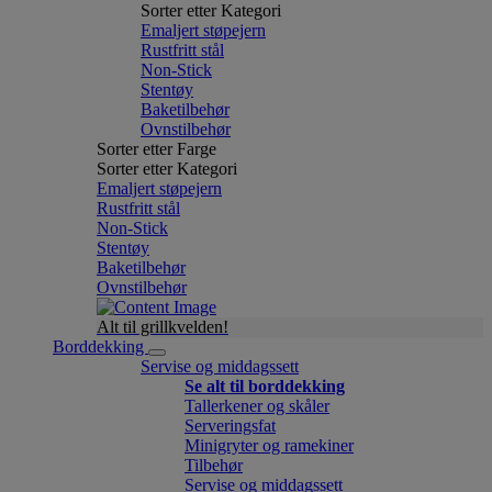
Sorter etter Kategori
Emaljert støpejern
Rustfritt stål
Non-Stick
Stentøy
Baketilbehør
Ovnstilbehør
Sorter etter Farge
Sorter etter Kategori
Emaljert støpejern
Rustfritt stål
Non-Stick
Stentøy
Baketilbehør
Ovnstilbehør
Alt til grillkvelden!
Borddekking
Servise og middagssett
Se alt til borddekking
Tallerkener og skåler
Serveringsfat
Minigryter og ramekiner
Tilbehør
Servise og middagssett