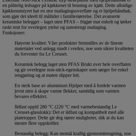
en pålitelig ledsager på kjøkkenet til bruning av kjøtt. Dette allsidige
kjøkkenutstyret har en stor matlagingsoverflate og et hjelpehåndtak,
som gjør det ideelt til måltider i familiestørrelse. Det avanserte
keramiske belegget – laget uten PFAS – frigjør mat enkelt og tørker
raskt rent for overlegen ytelse og uanstrengt matlaging.
Funksjoner:
Høyeste kvalitet: Våre produkter fremstilles av de fineste
materialer ved anlegg rundt i verden, noe som sikrer kvaliteten
du forventer fra Le Creuset.
Keramisk belegg laget uten PFAS Brukt over hele overflaten
og gir overlegne non-stick-egenskaper som sørger for enkel
rengjøring og at maten slipper lett.
En sterk base av aluminium Hjelper med å fordele varmen
jevnt uten å skape varme flekker, samtidig som varmen
bevares effektivt.
Ildfast opptil 280 °C (220 °C med varmebestandig Le
Creuset-glasslokk): Det er ildfast og kompatibelt med alle
platetopper. Dette gir deg større muligheter, slik at du kan
mestre flere oppskrifter.
Bestandig belegg: Kan motstå kraftig gjennomtrengning, noe