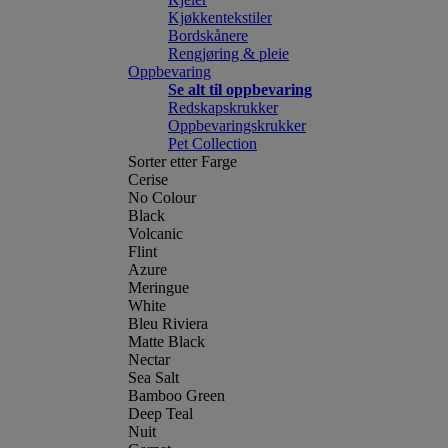
Kjøkkentekstiler
Bordskånere
Rengjøring & pleie
Oppbevaring
Se alt til oppbevaring
Redskapskrukker
Oppbevaringskrukker
Pet Collection
Sorter etter Farge
Cerise
No Colour
Black
Volcanic
Flint
Azure
Meringue
White
Bleu Riviera
Matte Black
Nectar
Sea Salt
Bamboo Green
Deep Teal
Nuit