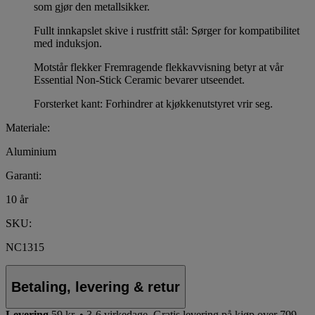
som gjør den metallsikker.
Fullt innkapslet skive i rustfritt stål: Sørger for kompatibilitet
med induksjon.
Motstår flekker Fremragende flekkavvisning betyr at vår
Essential Non-Stick Ceramic bevarer utseendet.
Forsterket kant: Forhindrer at kjøkkenutstyret vrir seg.
Materiale:
Aluminium
Garanti:
10 år
SKU:
NC1315
Betaling, levering & retur
Levering
59 kr. • 3-6 virkedage.
Gratis levering på kjøp over 799