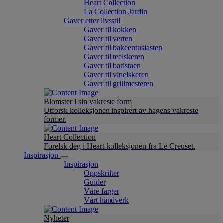
Heart Collection
La Collection Jardin
Gaver etter livsstil
Gaver til kokken
Gaver til verten
Gaver til bakeentusiasten
Gaver til teelskeren
Gaver til baristaen
Gaver til vinelskeren
Gaver til grillmesteren
Blomster i sin vakreste form
Utforsk kolleksjonen inspirert av hagens vakreste
former.
Heart Collection
Forelsk deg i Heart-kolleksjonen fra Le Creuset.
Inspirasjon
Inspirasjon
Oppskrifter
Guider
Våre farger
Vårt håndverk
Nyheter