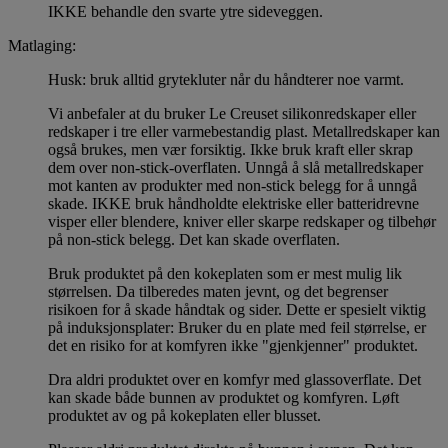
IKKE behandle den svarte ytre sideveggen.
Matlaging:
Husk: bruk alltid grytekluter når du håndterer noe varmt.
Vi anbefaler at du bruker Le Creuset silikonredskaper eller
redskaper i tre eller varmebestandig plast. Metallredskaper kan
også brukes, men vær forsiktig. Ikke bruk kraft eller skrap
dem over non-stick-overflaten. Unngå å slå metallredskaper
mot kanten av produkter med non-stick belegg for å unngå
skade. IKKE bruk håndholdte elektriske eller batteridrevne
visper eller blendere, kniver eller skarpe redskaper og tilbehør
på non-stick belegg. Det kan skade overflaten.
Bruk produktet på den kokeplaten som er mest mulig lik
størrelsen. Da tilberedes maten jevnt, og det begrenser
risikoen for å skade håndtak og sider. Dette er spesielt viktig
på induksjonsplater: Bruker du en plate med feil størrelse, er
det en risiko for at komfyren ikke "gjenkjenner" produktet.
Dra aldri produktet over en komfyr med glassoverflate. Det
kan skade både bunnen av produktet og komfyren. Løft
produktet av og på kokeplaten eller blusset.