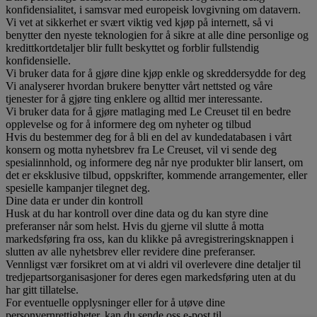
konfidensialitet, i samsvar med europeisk lovgivning om datavern.
Vi vet at sikkerhet er svært viktig ved kjøp på internett, så vi
benytter den nyeste teknologien for å sikre at alle dine personlige og
kredittkortdetaljer blir fullt beskyttet og forblir fullstendig
konfidensielle.
Vi bruker data for å gjøre dine kjøp enkle og skreddersydde for deg
Vi analyserer hvordan brukere benytter vårt nettsted og våre
tjenester for å gjøre ting enklere og alltid mer interessante.
Vi bruker data for å gjøre matlaging med Le Creuset til en bedre
opplevelse og for å informere deg om nyheter og tilbud
Hvis du bestemmer deg for å bli en del av kundedatabasen i vårt
konsern og motta nyhetsbrev fra Le Creuset, vil vi sende deg
spesialinnhold, og informere deg når nye produkter blir lansert, om
det er eksklusive tilbud, oppskrifter, kommende arrangementer, eller
spesielle kampanjer tilegnet deg.
Dine data er under din kontroll
Husk at du har kontroll over dine data og du kan styre dine
preferanser når som helst. Hvis du gjerne vil slutte å motta
markedsføring fra oss, kan du klikke på avregistreringsknappen i
slutten av alle nyhetsbrev eller revidere dine preferanser.
Vennligst vær forsikret om at vi aldri vil overlevere dine detaljer til
tredjepartsorganisasjoner for deres egen markedsføring uten at du
har gitt tillatelse.
For eventuelle opplysninger eller for å utøve dine
personvernrettigheter, kan du sende oss e-post til