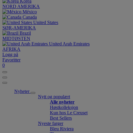
Korea
NORD AMERIKA
México
Canada
United States
SØR-AMERIKA
Brazil
MIDTØSTEN
United Arab Emirates
AFRIKA
Logg på
Favoritter
0
Nyheter
Nytt og populært
Alle nyheter
Høstkolleksjon
Kun hos Le Creuset
Best Sellers
Nyeste farger
Bleu Riviera