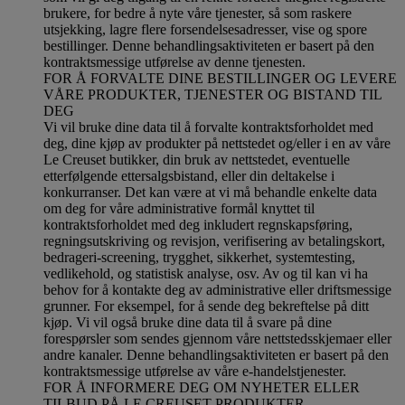
brukere, for bedre å nyte våre tjenester, så som raskere
utsjekking, lagre flere forsendelsesadresser, vise og spore
bestillinger. Denne behandlingsaktiviteten er basert på den
kontraktsmessige utførelse av denne tjenesten.
FOR Å FORVALTE DINE BESTILLINGER OG LEVERE
VÅRE PRODUKTER, TJENESTER OG BISTAND TIL
DEG
Vi vil bruke dine data til å forvalte kontraktsforholdet med
deg, dine kjøp av produkter på nettstedet og/eller i en av våre
Le Creuset butikker, din bruk av nettstedet, eventuelle
etterfølgende ettersalgsbistand, eller din deltakelse i
konkurranser. Det kan være at vi må behandle enkelte data
om deg for våre administrative formål knyttet til
kontraktsforholdet med deg inkludert regnskapsføring,
regningsutskriving og revisjon, verifisering av betalingskort,
bedrageri-screening, trygghet, sikkerhet, systemtesting,
vedlikehold, og statistisk analyse, osv. Av og til kan vi ha
behov for å kontakte deg av administrative eller driftsmessige
grunner. For eksempel, for å sende deg bekreftelse på ditt
kjøp. Vi vil også bruke dine data til å svare på dine
forespørsler som sendes gjennom våre nettstedsskjemaer eller
andre kanaler. Denne behandlingsaktiviteten er basert på den
kontraktsmessige utførelse av våre e-handelstjenester.
FOR Å INFORMERE DEG OM NYHETER ELLER
TILBUD PÅ LE CREUSET-PRODUKTER