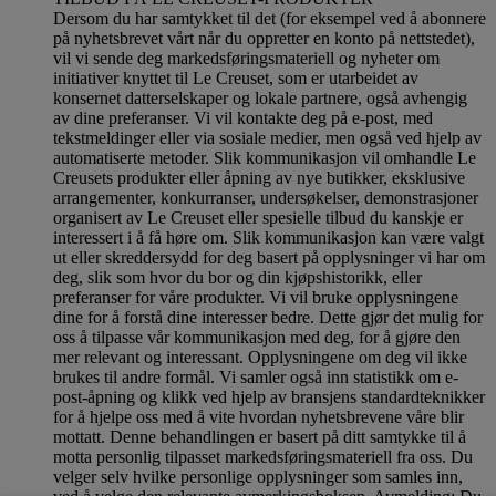
Dersom du har samtykket til det (for eksempel ved å abonnere
på nyhetsbrevet vårt når du oppretter en konto på nettstedet),
vil vi sende deg markedsføringsmateriell og nyheter om
initiativer knyttet til Le Creuset, som er utarbeidet av
konsernet datterselskaper og lokale partnere, også avhengig
av dine preferanser. Vi vil kontakte deg på e-post, med
tekstmeldinger eller via sosiale medier, men også ved hjelp av
automatiserte metoder. Slik kommunikasjon vil omhandle Le
Creusets produkter eller åpning av nye butikker, eksklusive
arrangementer, konkurranser, undersøkelser, demonstrasjoner
organisert av Le Creuset eller spesielle tilbud du kanskje er
interessert i å få høre om. Slik kommunikasjon kan være valgt
ut eller skreddersydd for deg basert på opplysninger vi har om
deg, slik som hvor du bor og din kjøpshistorikk, eller
preferanser for våre produkter. Vi vil bruke opplysningene
dine for å forstå dine interesser bedre. Dette gjør det mulig for
oss å tilpasse vår kommunikasjon med deg, for å gjøre den
mer relevant og interessant. Opplysningene om deg vil ikke
brukes til andre formål. Vi samler også inn statistikk om e-
post-åpning og klikk ved hjelp av bransjens standardteknikker
for å hjelpe oss med å vite hvordan nyhetsbrevene våre blir
mottatt. Denne behandlingen er basert på ditt samtykke til å
motta personlig tilpasset markedsføringsmateriell fra oss. Du
velger selv hvilke personlige opplysninger som samles inn,