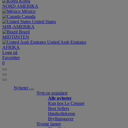
Korea
NORD AMERIKA
México
Canada
United States
SØR-AMERIKA
Brazil
MIDTØSTEN
United Arab Emirates
AFRIKA
Logg på
Favoritter
0
Nyheter
Nytt og populært
Alle nyheter
Kun hos Le Creuset
Best Sellers
Høstkolleksjon
Bryllupsgaver
Nyeste farger