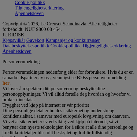
Cookie-politikk
Tilgjengelighetserklæring
Åpenhetsloven
Copyright © 2026, Le Creuset Scandinavia. Alle rettigheter
forbeholdt. NUF 9860 08 454.
JURIDISK
Kjøpsvilkår
Gavekort
Kampanjer og konkurranser
Databeskyttelsespolitikk
Cookie-politikk
Tilgjengelighetserklæring
Åpenhetsloven
Personvernmelding
Personvernmeldingen nedenfor gjelder for forbrukere. Hvis du er en
samarbeidspartner av oss, vennligst se B2Bs personvernmelding
her
.
Vi lover å respektere ditt personvern og beskytte dine
personopplysninger. Vi vil alltid fortelle deg hvordan og hvorfor vi
bruker dine data.
Trygghet ved kjøp på internett er vår prioritet
Dine personlige detaljer holdes i sikkerhet og under streng
konfidensialitet, i samsvar med europeisk lovgivning om datavern.
Vi vet at sikkerhet er svært viktig ved kjøp på internett, så vi
benytter den nyeste teknologien for å sikre at alle dine personlige og
kredittkortdetaljer blir fullt beskyttet og forblir fullstendig