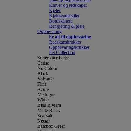
Kniver og redskaper
Kjeler
Kjøkkentekstiler
Bordskånere
Rengjøring & pleie
Oppbevaring
Se alt til oppbevaring
Redskapskrukker
Oppbevaringskrukker
Pet Collection
Sorter etter Farge
Cerise
No Colour
Black
Volcanic
Flint
Azure
Meringue
White
Bleu Riviera
Matte Black
Sea Salt
Nectar
Bamboo Green