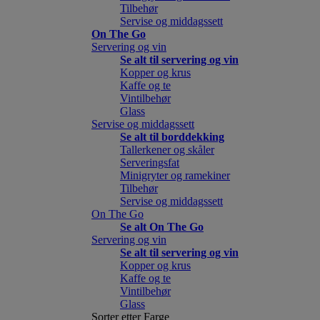
Tilbehør
Servise og middagssett
On The Go
Servering og vin
Se alt til servering og vin
Kopper og krus
Kaffe og te
Vintilbehør
Glass
Servise og middagssett
Se alt til borddekking
Tallerkener og skåler
Serveringsfat
Minigryter og ramekiner
Tilbehør
Servise og middagssett
On The Go
Se alt On The Go
Servering og vin
Se alt til servering og vin
Kopper og krus
Kaffe og te
Vintilbehør
Glass
Sorter etter Farge