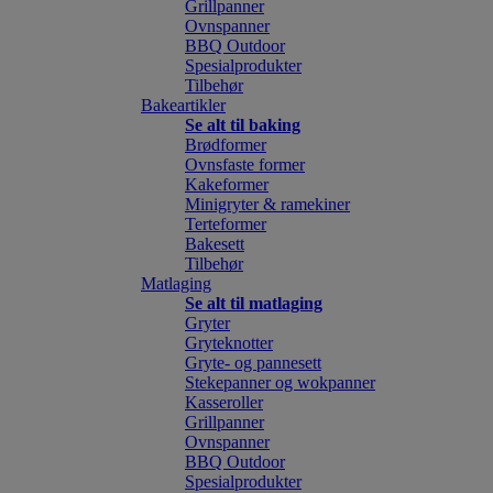
Grillpanner
Ovnspanner
BBQ Outdoor
Spesialprodukter
Tilbehør
Bakeartikler
Se alt til baking
Brødformer
Ovnsfaste former
Kakeformer
Minigryter & ramekiner
Terteformer
Bakesett
Tilbehør
Matlaging
Se alt til matlaging
Gryter
Gryteknotter
Gryte- og pannesett
Stekepanner og wokpanner
Kasseroller
Grillpanner
Ovnspanner
BBQ Outdoor
Spesialprodukter