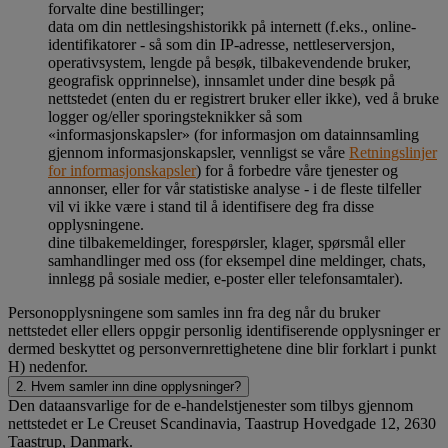
forvalte dine bestillinger;
data om din nettlesingshistorikk på internett (f.eks., online-
identifikatorer - så som din IP-adresse, nettleserversjon,
operativsystem, lengde på besøk, tilbakevendende bruker,
geografisk opprinnelse), innsamlet under dine besøk på
nettstedet (enten du er registrert bruker eller ikke), ved å bruke
logger og/eller sporingsteknikker så som
«informasjonskapsler» (for informasjon om datainnsamling
gjennom informasjonskapsler, vennligst se våre
Retningslinjer
for informasjonskapsler
) for å forbedre våre tjenester og
annonser, eller for vår statistiske analyse - i de fleste tilfeller
vil vi ikke være i stand til å identifisere deg fra disse
opplysningene.
dine tilbakemeldinger, forespørsler, klager, spørsmål eller
samhandlinger med oss (for eksempel dine meldinger, chats,
innlegg på sosiale medier, e-poster eller telefonsamtaler).
Personopplysningene som samles inn fra deg når du bruker
nettstedet eller ellers oppgir personlig identifiserende opplysninger er
dermed beskyttet og personvernrettighetene dine blir forklart i punkt
H) nedenfor.
2. Hvem samler inn dine opplysninger?
Den dataansvarlige for de e-handelstjenester som tilbys gjennom
nettstedet er Le Creuset Scandinavia, Taastrup Hovedgade 12, 2630
Taastrup, Danmark.