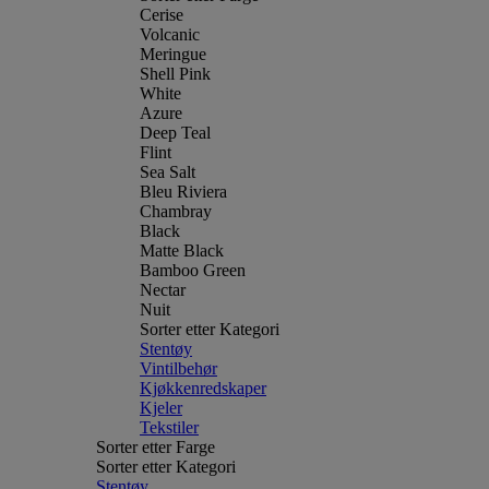
Cerise
Volcanic
Meringue
Shell Pink
White
Azure
Deep Teal
Flint
Sea Salt
Bleu Riviera
Chambray
Black
Matte Black
Bamboo Green
Nectar
Nuit
Sorter etter Kategori
Stentøy
Vintilbehør
Kjøkkenredskaper
Kjeler
Tekstiler
Sorter etter Farge
Sorter etter Kategori
Stentøy