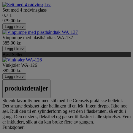
Sett med 4 rødvinsglass
0.7 L
979,00 kr.
Legg i kurv
Vinpumpe med plasthåndtak WA-137
385,00 kr.
Legg i kurv
Best Seller
Vinkjøler WA-126
385,00 kr.
Legg i kurv
produktdetaljer
Skjenk favorittvinen med stil med Le Creusets praktiske helletut.
Det smarte designet gjør hellingen til en lek. Ingen drypp. Ikke noe
søl. Rull den til en sylinderform og sett den i flasketuten, så er du i
gang. Den er sterk, fleksibel og passer til flasker i alle størrelser. Fem
er inkludert, slik at du kan bruke flere av gangen.
Funksjoner: