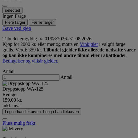
selected
Ingen Farge
Flere farger
Færre farger
Gave ved kjøp
Tilbudet er gyldig fra 01/08/2026–31.08.2026.
Kjøp for 2000 kr. eller mer og motta en
Vinkjøler
i valgfri farge
gratis. Verdi: 359 kr.
Tilbudet gjelder ikke allerede nedsatte varer
og kan ikke kombineres med andre tilbud eller rabattkoder
.
Betingelser og vilkår gjelder.
Antall
Antall
Dryppstopp WA-125
Rediger
159,00 kr.
inkl. mva
Legg i handlekurven
Legg i handlekurven
Pluss mulig frakt