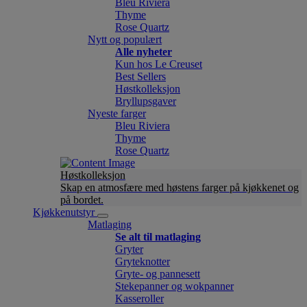
Bleu Riviera
Thyme
Rose Quartz
Nytt og populært
Alle nyheter
Kun hos Le Creuset
Best Sellers
Høstkolleksjon
Bryllupsgaver
Nyeste farger
Bleu Riviera
Thyme
Rose Quartz
Høstkolleksjon
Skap en atmosfære med høstens farger på kjøkkenet og
på bordet.
Kjøkkenutstyr
Matlaging
Se alt til matlaging
Gryter
Gryteknotter
Gryte- og pannesett
Stekepanner og wokpanner
Kasseroller