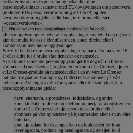
forklarer hvordan vi samler inn og behandler dine
personopplysninger i samsvar med EU-lovgivningen om personvern
(inkludert EUs personvernforordning 2016/679) og den
personvernlov som gjelder i ditt land, territorium eller sted
(«personvernlovene»).
1. Når og hvilken type opplysninger samler vi inn fra deg?
«Personopplysninger» betyr alle opplysninger knyttet til deg og som
gjør det mulig for oss å identifisere deg, enten direkte eller i
kombinasjon med andre opplysninger.
Barn
: Vi ber ikke om personopplysninger fra barn. Du må være 18
år eller eldre for å bruke våre tjenester og nettstedet.
Vi vil kunne samle inn personopplysninger fra deg når du bruker
vårt nettsted («nettstedet»), registrerer en konto i Le Creuset, kjøper
et Le Creuset-produkt på nettstedet eller i en av våre Le Creuset
butikker (Signature Boutique og Outlet) eller abonnerer på vårt
nyhetsbrev. Avhengig av din forespørsel eller ditt samtykke, kan
personopplysningene gjelde:
navn, etternavn, e-postadresse, fødselsdato, og andre
kontaktdetaljer (adresse og telefonnummer), for å registrere en
konto i Le Creuset eller kjøpe som gjestebruker, eller
abonnere på vårt nyhetsbrev på hjemmesiden eller i en av våre
butikker;
dine kjøpsdata, for eksempel dato og klokkeslett for kjøp,
leveringsdata, produkt- og betalingsdata og detaljer, for å