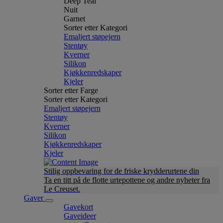
Deep Teal
Nuit
Garnet
Sorter etter Kategori
Emaljert støpejern
Stentøy
Kverner
Silikon
Kjøkkenredskaper
Kjeler
Sorter etter Farge
Sorter etter Kategori
Emaljert støpejern
Stentøy
Kverner
Silikon
Kjøkkenredskaper
Kjeler
Stilig oppbevaring for de friske krydderurtene din
Ta en titt på de flotte urtepottene og andre nyheter fra
Le Creuset.
Gaver
Gavekort
Gaveideer