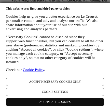
ved å velge den relevante avmerkingsboksen. Avmelding: Du
kan når som helst slutte å motta oppdateringer fra oss, gratis,
This website uses first- and third-party cookies
ved å klikke på avmeldingsknappen nederst i et nyhetsbrev.
Hvis du foretrekker det, kan du gjøre dette ved å kontakte oss
Cookies help us give you a better experience on Le Creuset,
på
privacy@lecreuset.com
. Vi vil behandle avmeldingen din
personalise content and ads, and analyse our traffic. We also
så snart som mulig, men under visse omstendigheter vil du
share information about your use of our site with our
kunne motta flere meldinger før avmeldingen er
advertising and analytics partners.
ferdigbehandlet.
Merk deg at vi ikke selger eller gir dine
kontaktopplysninger og andre personopplysninger videre til
“Necessary Cookies” cannot be disabled since they
andre selskaper for deres markedsføringsformål
.
support web functionalities, but you can consent to all the other
RE-TARGETING / SKREDDERSYING AV TILBUD OG
uses above (preferences, statistics and marketing cookies) by
FORBEDRING AV KUNDEOPPLEVELSEN
clicking “Accept all cookies”, or click “Cookie settings”, where
Vi vil gjerne bruke opplysningene dine til å skreddersy
you manage each cookie category, or “Accept necessary
tjenestene og tilbudene våre til dine behov og preferanser for å
cookies only”, so that no other category of cookies will be
installed.
gi deg en personlig tilpasset kundeopplevelse hos Le Creuset.
Vi gjør dette ved å analysere dine vaner og interesser, for
Check our
Cookie Policy
.
eksempel ved å finne ut hvilke produkter du har sett mest på,
din interaksjon med oss på sosiale medier, hvilke sider på
nettstedet vårt du besøker og hvilket innhold blant tilbudene
ACCEPT NECESSARY COOKIES ONLY
våre du leser. Vi gjør dette hovedsakelig gjennom
informasjonskapsler og tilsvarende teknologi. Vi vil bruke
COOKIE SETTINGS
disse opplysningene til å administrere vår annonsering på
andre nettsteder, gi tilgang til spesifikt innhold, skreddersy
innholdet eller de tilbudene du ser på nettstedet eller, hvis du
ACCEPT ALL COOKIES
har samtykket til å abonnere på nyhetsbrevet vårt, å sende deg