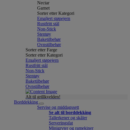
Nectar
Garnet
Sorter etter Kategori
Emaljert støpejern
Rustfritt stål
Non-Stick
Stentøy
Baketilbehør
Ovnstilbehør
Sorter etter Farge
Sorter etter Kategori
Emaljert støpejern
Rustfritt stål
Non-Stick
Stentøy
Baketilbehør
Ovnstilbehør
Alt til grillkvelden!
Borddekking
Servise og middagssett
Se alt til borddekking
Tallerkener og skåler
Serveringsfat
Minigryter og ramekiner