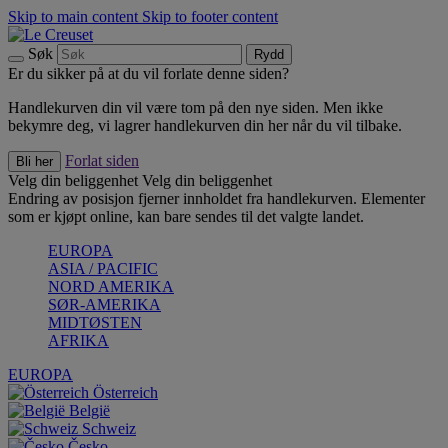
Skip to main content
Skip to footer content
Søk
Rydd
Er du sikker på at du vil forlate denne siden?
Handlekurven din vil være tom på den nye siden. Men ikke
bekymre deg, vi lagrer handlekurven din her når du vil tilbake.
Forlat siden
Bli her
Velg din beliggenhet
Velg din beliggenhet
Endring av posisjon fjerner innholdet fra handlekurven. Elementer
som er kjøpt online, kan bare sendes til det valgte landet.
EUROPA
ASIA / PACIFIC
NORD AMERIKA
SØR-AMERIKA
MIDTØSTEN
AFRIKA
EUROPA
Österreich
België
Schweiz
Česko