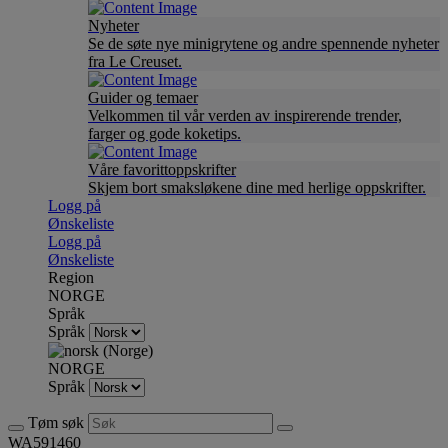
Nyheter
Se de søte nye minigrytene og andre spennende nyheter
fra Le Creuset.
Guider og temaer
Velkommen til vår verden av inspirerende trender,
farger og gode koketips.
Våre favorittoppskrifter
Skjem bort smaksløkene dine med herlige oppskrifter.
Logg på
Ønskeliste
Logg på
Ønskeliste
Region
NORGE
Språk
Språk
NORGE
Språk
Tøm søk
WA591460