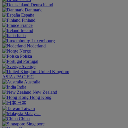
Deutschland
Danmark
España
Finland
France
Ireland
Italia
Luxembourg
Nederland
Norge
Polska
Portugal
Sverige
United Kingdom
ASIA / PACIFIC
Australia
India
New Zealand
Hong Kong
日本
Taiwan
Malaysia
China
Singapore