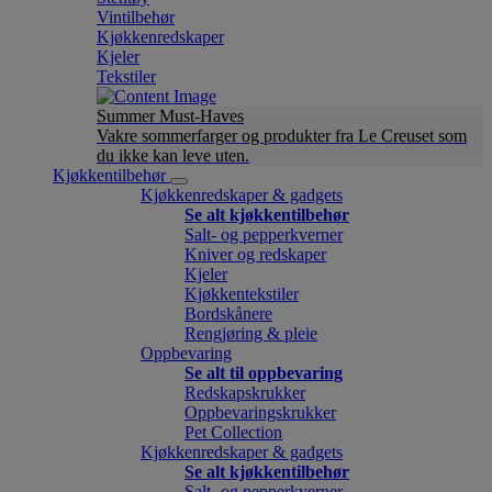
Vintilbehør
Kjøkkenredskaper
Kjeler
Tekstiler
Summer Must-Haves
Vakre sommerfarger og produkter fra Le Creuset som
du ikke kan leve uten.
Kjøkkentilbehør
Kjøkkenredskaper & gadgets
Se alt kjøkkentilbehør
Salt- og pepperkverner
Kniver og redskaper
Kjeler
Kjøkkentekstiler
Bordskånere
Rengjøring & pleie
Oppbevaring
Se alt til oppbevaring
Redskapskrukker
Oppbevaringskrukker
Pet Collection
Kjøkkenredskaper & gadgets
Se alt kjøkkentilbehør
Salt- og pepperkverner