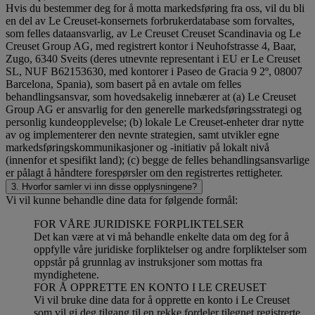
Hvis du bestemmer deg for å motta markedsføring fra oss, vil du bli
en del av Le Creuset-konsernets forbrukerdatabase som forvaltes,
som felles dataansvarlig, av Le Creuset Creuset Scandinavia og Le
Creuset Group AG, med registrert kontor i Neuhofstrasse 4, Baar,
Zugo, 6340 Sveits (deres utnevnte representant i EU er Le Creuset
SL, NUF B62153630, med kontorer i Paseo de Gracia 9 2º, 08007
Barcelona, Spania), som basert på en avtale om felles
behandlingsansvar, som hovedsakelig innebærer at (a) Le Creuset
Group AG er ansvarlig for den generelle markedsføringsstrategi og
personlig kundeopplevelse; (b) lokale Le Creuset-enheter drar nytte
av og implementerer den nevnte strategien, samt utvikler egne
markedsføringskommunikasjoner og -initiativ på lokalt nivå
(innenfor et spesifikt land); (c) begge de felles behandlingsansvarlige
er pålagt å håndtere forespørsler om den registrertes rettigheter.
3. Hvorfor samler vi inn disse opplysningene?
Vi vil kunne behandle dine data for følgende formål:
FOR VÅRE JURIDISKE FORPLIKTELSER
Det kan være at vi må behandle enkelte data om deg for å
oppfylle våre juridiske forpliktelser og andre forpliktelser som
oppstår på grunnlag av instruksjoner som mottas fra
myndighetene.
FOR Å OPPRETTE EN KONTO I LE CREUSET
Vi vil bruke dine data for å opprette en konto i Le Creuset
som vil gi deg tilgang til en rekke fordeler tilegnet registrerte