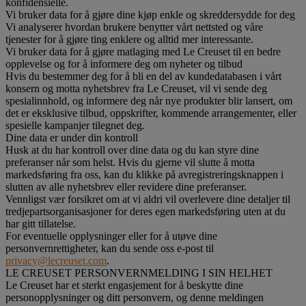
konfidensielle.
Vi bruker data for å gjøre dine kjøp enkle og skreddersydde for deg
Vi analyserer hvordan brukere benytter vårt nettsted og våre
tjenester for å gjøre ting enklere og alltid mer interessante.
Vi bruker data for å gjøre matlaging med Le Creuset til en bedre
opplevelse og for å informere deg om nyheter og tilbud
Hvis du bestemmer deg for å bli en del av kundedatabasen i vårt
konsern og motta nyhetsbrev fra Le Creuset, vil vi sende deg
spesialinnhold, og informere deg når nye produkter blir lansert, om
det er eksklusive tilbud, oppskrifter, kommende arrangementer, eller
spesielle kampanjer tilegnet deg.
Dine data er under din kontroll
Husk at du har kontroll over dine data og du kan styre dine
preferanser når som helst. Hvis du gjerne vil slutte å motta
markedsføring fra oss, kan du klikke på avregistreringsknappen i
slutten av alle nyhetsbrev eller revidere dine preferanser.
Vennligst vær forsikret om at vi aldri vil overlevere dine detaljer til
tredjepartsorganisasjoner for deres egen markedsføring uten at du
har gitt tillatelse.
For eventuelle opplysninger eller for å utøve dine
personvernrettigheter, kan du sende oss e-post til
privacy@lecreuset.com
.
LE CREUSET PERSONVERNMELDING I SIN HELHET
Le Creuset har et sterkt engasjement for å beskytte dine
personopplysninger og ditt personvern, og denne meldingen