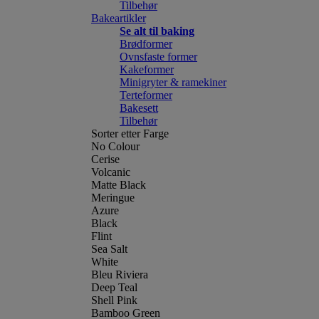
Tilbehør
Bakeartikler
Se alt til baking
Brødformer
Ovnsfaste former
Kakeformer
Minigryter & ramekiner
Terteformer
Bakesett
Tilbehør
Sorter etter Farge
No Colour
Cerise
Volcanic
Matte Black
Meringue
Azure
Black
Flint
Sea Salt
White
Bleu Riviera
Deep Teal
Shell Pink
Bamboo Green