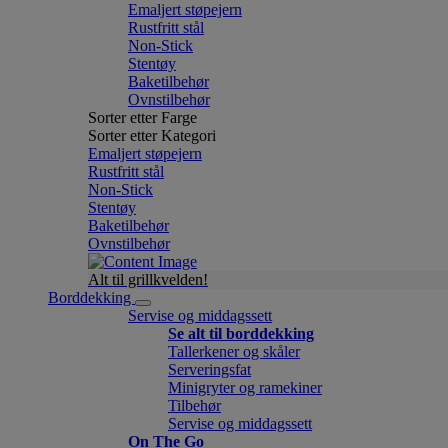
Emaljert støpejern
Rustfritt stål
Non-Stick
Stentøy
Baketilbehør
Ovnstilbehør
Sorter etter Farge
Sorter etter Kategori
Emaljert støpejern
Rustfritt stål
Non-Stick
Stentøy
Baketilbehør
Ovnstilbehør
Alt til grillkvelden!
Borddekking
Servise og middagssett
Se alt til borddekking
Tallerkener og skåler
Serveringsfat
Minigryter og ramekiner
Tilbehør
Servise og middagssett
On The Go