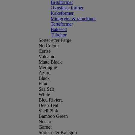
Brødformer
Ovnsfaste former
Kakeformer
Minigryter & ramekiner
Terteformer
Bakesett
Tilbehør
Sorter etter Farge
No Colour
Cerise
Volcanic
Matte Black
Meringue
Azure
Black
Flint
Sea Salt
White
Bleu Riviera
Deep Teal
Shell Pink
Bamboo Green
Nectar
Garnet
Sorter etter Kategori