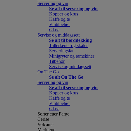
Servering og vin
Se alt til servering og vin
Kopper og krus
Kaffe og te
Vintilbehør
Glass
Servise og middagssett
Se alt til borddekking
Tallerkener og skåler
Serveringsfat
Minigryter og ramekiner
Tilbehør
Servise og middagssett
On The Go
Se alt On The Go
Servering og vin
Se alt til servering og vin
Kopper og krus
Kaffe og te
Vintilbehør
Glass
Sorter etter Farge
Cerise
Volcanic
Meringue