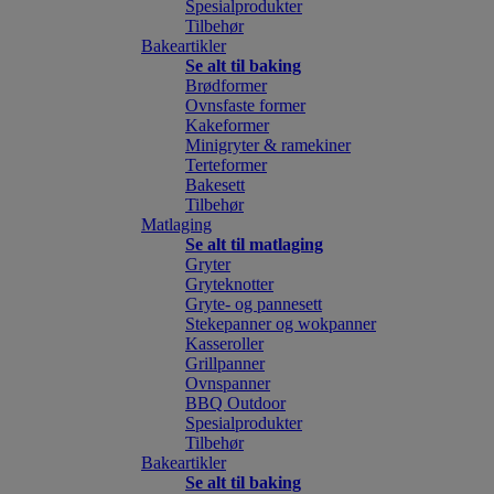
Spesialprodukter
Tilbehør
Bakeartikler
Se alt til baking
Brødformer
Ovnsfaste former
Kakeformer
Minigryter & ramekiner
Terteformer
Bakesett
Tilbehør
Matlaging
Se alt til matlaging
Gryter
Gryteknotter
Gryte- og pannesett
Stekepanner og wokpanner
Kasseroller
Grillpanner
Ovnspanner
BBQ Outdoor
Spesialprodukter
Tilbehør
Bakeartikler
Se alt til baking