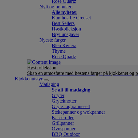
Rose Quartz
Nytt og populært
Alle nyheter
Kun hos Le Creuset
Best Sellers
Høstkolleksjon
Bryllupsgaver
Nyeste farger
Bleu Riviera
Thyme
Rose Quartz
Høstkolleksjon
Skap en atmosfære med høstens farger på kjøkkenet og p
Kjøkkenutstyr
Matlaging
Se alt til matlaging
Gryter
Gryteknotter
Gryte- og pannesett
Stekepanner og wokpanner
Kasseroller
Grillpanner
Ovnspanner
BBQ Outdoor