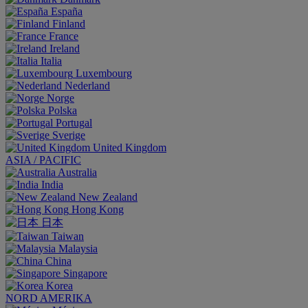
España
Finland
France
Ireland
Italia
Luxembourg
Nederland
Norge
Polska
Portugal
Sverige
United Kingdom
ASIA / PACIFIC
Australia
India
New Zealand
Hong Kong
日本
Taiwan
Malaysia
China
Singapore
Korea
NORD AMERIKA