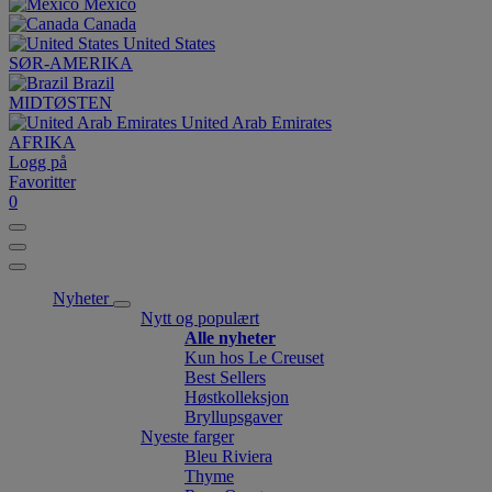
México
Canada
United States
SØR-AMERIKA
Brazil
MIDTØSTEN
United Arab Emirates
AFRIKA
Logg på
Favoritter
0
Nyheter
Nytt og populært
Alle nyheter
Kun hos Le Creuset
Best Sellers
Høstkolleksjon
Bryllupsgaver
Nyeste farger
Bleu Riviera
Thyme