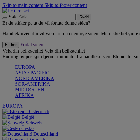
Skip to main content
Skip to footer content
Søk
Rydd
Er du sikker på at du vil forlate denne siden?
Handlekurven din vil være tom på den nye siden. Men ikke bekymre deg
Forlat siden
Bli her
Velg din beliggenhet
Velg din beliggenhet
Endring av posisjon fjerner innholdet fra handlekurven. Elementer som 
EUROPA
ASIA / PACIFIC
NORD AMERIKA
SØR-AMERIKA
MIDTØSTEN
AFRIKA
EUROPA
Österreich
België
Schweiz
Česko
Deutschland
Danmark