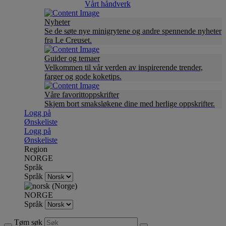
Vårt håndverk
Nyheter
Se de søte nye minigrytene og andre spennende nyheter
fra Le Creuset.
Guider og temaer
Velkommen til vår verden av inspirerende trender,
farger og gode koketips.
Våre favorittoppskrifter
Skjem bort smaksløkene dine med herlige oppskrifter.
Logg på
Ønskeliste
Logg på
Ønskeliste
Region
NORGE
Språk
Språk
NORGE
Språk
Tøm søk