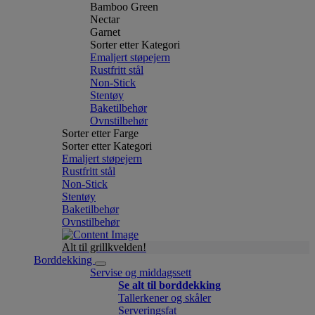
Bamboo Green
Nectar
Garnet
Sorter etter Kategori
Emaljert støpejern
Rustfritt stål
Non-Stick
Stentøy
Baketilbehør
Ovnstilbehør
Sorter etter Farge
Sorter etter Kategori
Emaljert støpejern
Rustfritt stål
Non-Stick
Stentøy
Baketilbehør
Ovnstilbehør
Alt til grillkvelden!
Borddekking
Servise og middagssett
Se alt til borddekking
Tallerkener og skåler
Serveringsfat