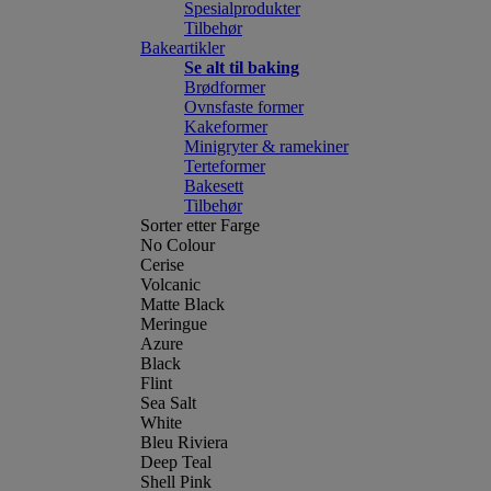
Spesialprodukter
Tilbehør
Bakeartikler
Se alt til baking
Brødformer
Ovnsfaste former
Kakeformer
Minigryter & ramekiner
Terteformer
Bakesett
Tilbehør
Sorter etter Farge
No Colour
Cerise
Volcanic
Matte Black
Meringue
Azure
Black
Flint
Sea Salt
White
Bleu Riviera
Deep Teal
Shell Pink