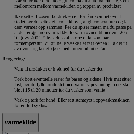
Når du bruker den under grillen må du alltid ha minst 6,5 cm
mellomrom mellom varmekilden og toppen av produktet.
Ikke sett et frossent fat direkte i en forhåndsvarmet ovn. I
stedet bør du sette det i en kald ovn, angi temperaturen og la
dem varmes opp sammen. Før du spiser maten må du passe på
at den er gjennomvarm. Ikke forvarm ovnen til mer enn 205
°C (dvs. 400 °F) hvis du skal varme et fat som har
romtemperatur. Vil du helle væske i et fat i ovnen? Ta det ut
av ovnen og la det kjøles ned i noen minutter først.
Rengjøring:
Vent til produktet er kjølt ned før du vasker det.
Tørk bort eventuelle rester fra basen og sidene. Hvis mat sitter
fast, bør du fylle produktet med varmt såpevann og la det stå i
bløt i 15 til 20 minutter før du vasker som vanlig.
Vask og tørk for hånd. Eller sett stentøyet i oppvaskmaskinen
for en full syklus.
varmekilde