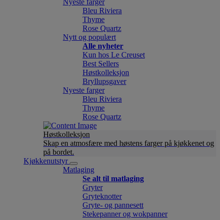
Nyeste farger
Bleu Riviera
Thyme
Rose Quartz
Nytt og populært
Alle nyheter
Kun hos Le Creuset
Best Sellers
Høstkolleksjon
Bryllupsgaver
Nyeste farger
Bleu Riviera
Thyme
Rose Quartz
Høstkolleksjon
Skap en atmosfære med høstens farger på kjøkkenet og
på bordet.
Kjøkkenutstyr
Matlaging
Se alt til matlaging
Gryter
Gryteknotter
Gryte- og pannesett
Stekepanner og wokpanner