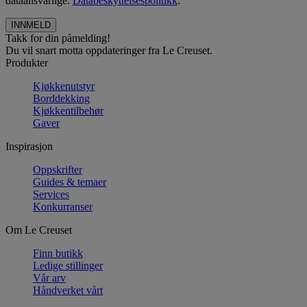
dataansvarlige.
Databeskyttelsespolitikk
.
Takk for din påmelding!
Du vil snart motta oppdateringer fra Le Creuset.
Produkter
Kjøkkenutstyr
Borddekking
Kjøkkentilbehør
Gaver
Inspirasjon
Oppskrifter
Guides & temaer
Services
Konkurranser
Om Le Creuset
Finn butikk
Ledige stillinger
Vår arv
Håndverket vårt