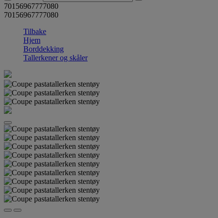
70156967777080
70156967777080
Tilbake
Hjem
Borddekking
Tallerkener og skåler