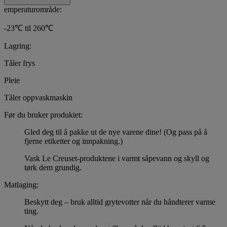
emperaturområde:
-23℃ til 260℃
Lagring:
Tåler frys
Pleie
Tåler oppvaskmaskin
Før du bruker produktet:
Gled deg til å pakke ut de nye varene dine! (Og pass på å
fjerne etiketter og innpakning.)
Vask Le Creuset-produktene i varmt såpevann og skyll og
tørk dem grundig.
Matlaging:
Beskytt deg – bruk alltid grytevotter når du håndterer varme
ting.