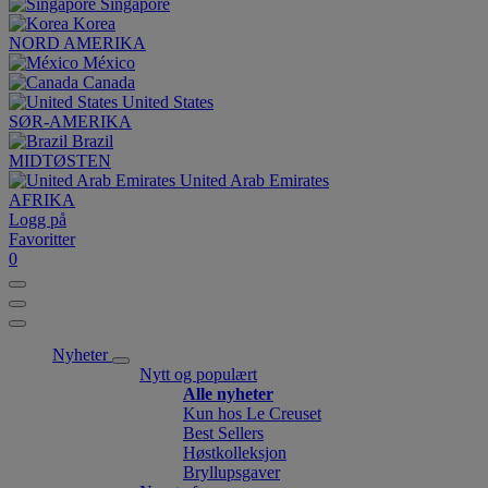
Singapore
Korea
NORD AMERIKA
México
Canada
United States
SØR-AMERIKA
Brazil
MIDTØSTEN
United Arab Emirates
AFRIKA
Logg på
Favoritter
0
Nyheter
Nytt og populært
Alle nyheter
Kun hos Le Creuset
Best Sellers
Høstkolleksjon
Bryllupsgaver