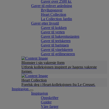
Gaver over 2500 kr.
Gaver til enhver anledning
Bryllupsgaver
Heart Collection
La Collection Jardin
Gaver etter livsstil
Gaver til kokken
Gaver til verten
Gaver til bakeentusiasten
Gaver til teelskeren
Gaver til baristaen
Gaver til vinelskeren
Gaver til grillmesteren
Blomster i sin vakreste form
Utforsk kolleksjonen inspirert av hagens vakreste
former.
Heart Collection
Forelsk deg i Heart-kolleksjonen fra Le Creuset.
Inspirasjon
Inspirasjon
Oppskrifter
Guider
Våre farger