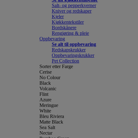
Salt- og pepperkverner
Kniver og redskaper
Kjeler
Kjøkkentekstiler
Bordskånere
Rengjøring & pleie
Oppbevaring
Se alt til oppbevaring
Redskapskrukker
Oppbevaringskrukker
Pet Collection
Sorter etter Farge
Cerise
No Colour
Black
Volcanic
Flint
Azure
Meringue
White
Bleu Riviera
Matte Black
Sea Salt
Nectar