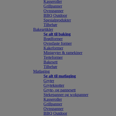
Kasseroller
Grillpanner
Ovnspanner
BBQ Outdoor
Spesialprodukter
Tilbehør
Bakeartikler
Se alt til baking
Brødformer
Ovnsfaste former
Kakeformer
Minigryter & ramekiner
Terteformer
Bakesett
Tilbehør
Matlaging
Se alt til matlaging
Gryter
Gryteknotter
Gryte- og pannesett
Stekepanner og wokpanner
Kasseroller
Grillpanner
Ovnspanner
BBQ Outdoor