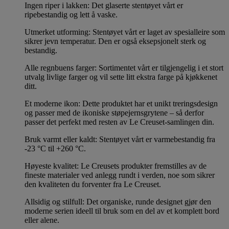
Ingen riper i lakken: Det glaserte stentøyet vårt er
ripebestandig og lett å vaske.
Utmerket utforming: Stentøyet vårt er laget av spesialleire som
sikrer jevn temperatur. Den er også eksepsjonelt sterk og
bestandig.
Alle regnbuens farger: Sortimentet vårt er tilgjengelig i et stort
utvalg livlige farger og vil sette litt ekstra farge på kjøkkenet
ditt.
Et moderne ikon: Dette produktet har et unikt treringsdesign
og passer med de ikoniske støpejernsgrytene – så derfor
passer det perfekt med resten av Le Creuset-samlingen din.
Bruk varmt eller kaldt: Stentøyet vårt er varmebestandig fra
-23 °C til +260 °C.
Høyeste kvalitet: Le Creusets produkter fremstilles av de
fineste materialer ved anlegg rundt i verden, noe som sikrer
den kvaliteten du forventer fra Le Creuset.
Allsidig og stilfull: Det organiske, runde designet gjør den
moderne serien ideell til bruk som en del av et komplett bord
eller alene.