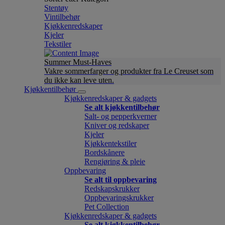
Stentøy
Vintilbehør
Kjøkkenredskaper
Kjeler
Tekstiler
Summer Must-Haves
Vakre sommerfarger og produkter fra Le Creuset som
du ikke kan leve uten.
Kjøkkentilbehør
Kjøkkenredskaper & gadgets
Se alt kjøkkentilbehør
Salt- og pepperkverner
Kniver og redskaper
Kjeler
Kjøkkentekstiler
Bordskånere
Rengjøring & pleie
Oppbevaring
Se alt til oppbevaring
Redskapskrukker
Oppbevaringskrukker
Pet Collection
Kjøkkenredskaper & gadgets
Se alt kjøkkentilbehør