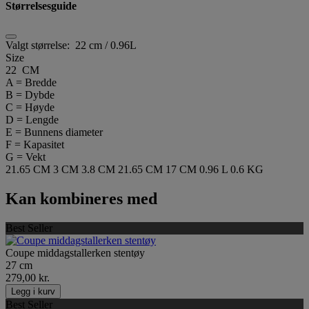
Størrelsesguide
Valgt størrelse:
22 cm / 0.96L
Size
22 CM
A = Bredde
B = Dybde
C = Høyde
D = Lengde
E = Bunnens diameter
F = Kapasitet
G = Vekt
21.65 CM
3 CM
3.8 CM
21.65 CM
17 CM
0.96 L
0.6 KG
Kan kombineres med
Best Seller
Coupe middagstallerken stentøy
27 cm
279,00 kr.
Legg i kurv
Best Seller