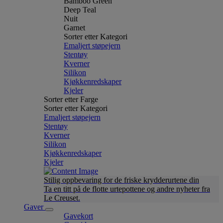
Bamboo Green
Deep Teal
Nuit
Garnet
Sorter etter Kategori
Emaljert støpejern
Stentøy
Kverner
Silikon
Kjøkkenredskaper
Kjeler
Sorter etter Farge
Sorter etter Kategori
Emaljert støpejern
Stentøy
Kverner
Silikon
Kjøkkenredskaper
Kjeler
Stilig oppbevaring for de friske krydderurtene din
Ta en titt på de flotte urtepottene og andre nyheter fra
Le Creuset.
Gaver
Gavekort