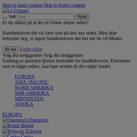
Skip to main content
Skip to footer content
Søk
Rydd
Er du sikker på at du vil forlate denne siden?
Handlekurven din vil være tom på den nye siden. Men ikke
bekymre deg, vi lagrer handlekurven din her når du vil tilbake.
Forlat siden
Bli her
Velg din beliggenhet
Velg din beliggenhet
Endring av posisjon fjerner innholdet fra handlekurven. Elementer
som er kjøpt online, kan bare sendes til det valgte landet.
EUROPA
ASIA / PACIFIC
NORD AMERIKA
SØR-AMERIKA
MIDTØSTEN
AFRIKA
EUROPA
Österreich
België
Schweiz
Česko