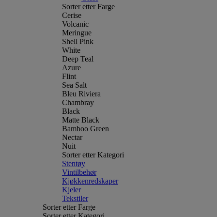
Sorter etter Farge
Cerise
Volcanic
Meringue
Shell Pink
White
Deep Teal
Azure
Flint
Sea Salt
Bleu Riviera
Chambray
Black
Matte Black
Bamboo Green
Nectar
Nuit
Sorter etter Kategori
Stentøy
Vintilbehør
Kjøkkenredskaper
Kjeler
Tekstiler
Sorter etter Farge
Sorter etter Kategori