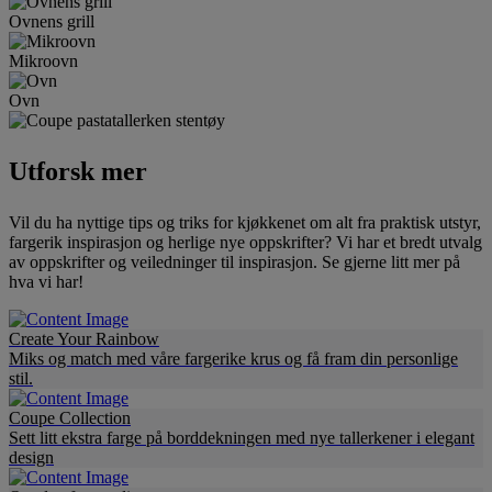
Ovnens grill
Mikroovn
Ovn
Utforsk mer
Vil du ha nyttige tips og triks for kjøkkenet om alt fra praktisk utstyr,
fargerik inspirasjon og herlige nye oppskrifter? Vi har et bredt utvalg
av oppskrifter og veiledninger til inspirasjon. Se gjerne litt mer på
hva vi har!
Create Your Rainbow
Miks og match med våre fargerike krus og få fram din personlige
stil.
Coupe Collection
Sett litt ekstra farge på borddekningen med nye tallerkener i elegant
design