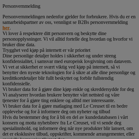
Personvernmelding
Personvernmeldingen nedenfor gjelder for forbrukere. Hvis du er en
samarbeidspartner av oss, vennligst se B2Bs personvernmelding
her
.
Vi lover å respektere ditt personvern og beskytte dine
personopplysninger. Vi vil alltid fortelle deg hvordan og hvorfor vi
bruker dine data.
Trygghet ved kjøp på internett er vår prioritet
Dine personlige detaljer holdes i sikkerhet og under streng
konfidensialitet, i samsvar med europeisk lovgivning om datavern.
Vi vet at sikkerhet er svært viktig ved kjøp på internett, så vi
benytter den nyeste teknologien for å sikre at alle dine personlige og
kredittkortdetaljer blir fullt beskyttet og forblir fullstendig
konfidensielle.
Vi bruker data for å gjøre dine kjøp enkle og skreddersydde for deg
Vi analyserer hvordan brukere benytter vårt nettsted og våre
tjenester for å gjøre ting enklere og alltid mer interessante.
Vi bruker data for å gjøre matlaging med Le Creuset til en bedre
opplevelse og for å informere deg om nyheter og tilbud
Hvis du bestemmer deg for å bli en del av kundedatabasen i vårt
konsern og motta nyhetsbrev fra Le Creuset, vil vi sende deg
spesialinnhold, og informere deg når nye produkter blir lansert, om
det er eksklusive tilbud, oppskrifter, kommende arrangementer, eller