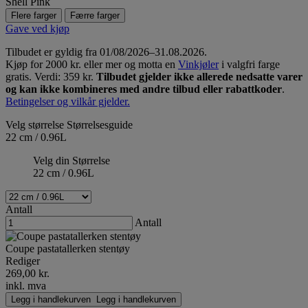
Shell Pink
Flere farger
Færre farger
Gave ved kjøp
Tilbudet er gyldig fra 01/08/2026–31.08.2026.
Kjøp for 2000 kr. eller mer og motta en
Vinkjøler
i valgfri farge
gratis. Verdi: 359 kr.
Tilbudet gjelder ikke allerede nedsatte varer
og kan ikke kombineres med andre tilbud eller rabattkoder
.
Betingelser og vilkår gjelder.
Velg størrelse
Størrelsesguide
22 cm / 0.96L
Velg din Størrelse
22 cm / 0.96L
Antall
Antall
Coupe pastatallerken stentøy
Rediger
269,00 kr.
inkl. mva
Legg i handlekurven
Legg i handlekurven