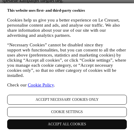
spesielle kampanjer tilegnet deg.
Dine data er under din kontroll
This website uses first- and third-party cookies
Husk at du har kontroll over dine data og du kan styre dine
preferanser når som helst. Hvis du gjerne vil slutte å motta
Cookies help us give you a better experience on Le Creuset,
markedsføring fra oss, kan du klikke på avregistreringsknappen i
personalise content and ads, and analyse our traffic. We also
slutten av alle nyhetsbrev eller revidere dine preferanser.
share information about your use of our site with our
Vennligst vær forsikret om at vi aldri vil overlevere dine detaljer til
advertising and analytics partners.
tredjepartsorganisasjoner for deres egen markedsføring uten at du
har gitt tillatelse.
“Necessary Cookies” cannot be disabled since they
For eventuelle opplysninger eller for å utøve dine
support web functionalities, but you can consent to all the other
personvernrettigheter, kan du sende oss e-post til
uses above (preferences, statistics and marketing cookies) by
privacy@lecreuset.com
.
clicking “Accept all cookies”, or click “Cookie settings”, where
LE CREUSET PERSONVERNMELDING I SIN HELHET
you manage each cookie category, or “Accept necessary
Le Creuset har et sterkt engasjement for å beskytte dine
cookies only”, so that no other category of cookies will be
installed.
personopplysninger og ditt personvern, og denne meldingen
forklarer hvordan vi samler inn og behandler dine
Check our
Cookie Policy
.
personopplysninger i samsvar med EU-lovgivningen om personvern
(inkludert EUs personvernforordning 2016/679) og den
personvernlov som gjelder i ditt land, territorium eller sted
ACCEPT NECESSARY COOKIES ONLY
(«personvernlovene»).
1. Når og hvilken type opplysninger samler vi inn fra deg?
COOKIE SETTINGS
«Personopplysninger» betyr alle opplysninger knyttet til deg og som
gjør det mulig for oss å identifisere deg, enten direkte eller i
ACCEPT ALL COOKIES
kombinasjon med andre opplysninger.
Barn
: Vi ber ikke om personopplysninger fra barn. Du må være 18