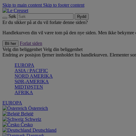
Skip to main content
Skip to footer content
Søk
Rydd
Er du sikker på at du vil forlate denne siden?
Handlekurven din vil være tom på den nye siden. Men ikke bekymre deg
Forlat siden
Bli her
Velg din beliggenhet
Velg din beliggenhet
Endring av posisjon fjerner innholdet fra handlekurven. Elementer som 
EUROPA
ASIA / PACIFIC
NORD AMERIKA
SØR-AMERIKA
MIDTØSTEN
AFRIKA
EUROPA
Österreich
België
Schweiz
Česko
Deutschland
Danmark