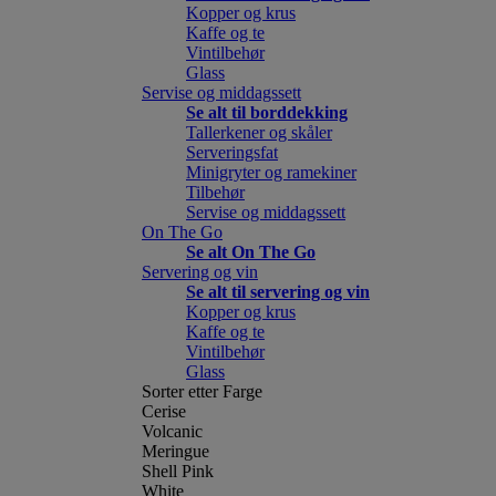
Kopper og krus
Kaffe og te
Vintilbehør
Glass
Servise og middagssett
Se alt til borddekking
Tallerkener og skåler
Serveringsfat
Minigryter og ramekiner
Tilbehør
Servise og middagssett
On The Go
Se alt On The Go
Servering og vin
Se alt til servering og vin
Kopper og krus
Kaffe og te
Vintilbehør
Glass
Sorter etter Farge
Cerise
Volcanic
Meringue
Shell Pink
White