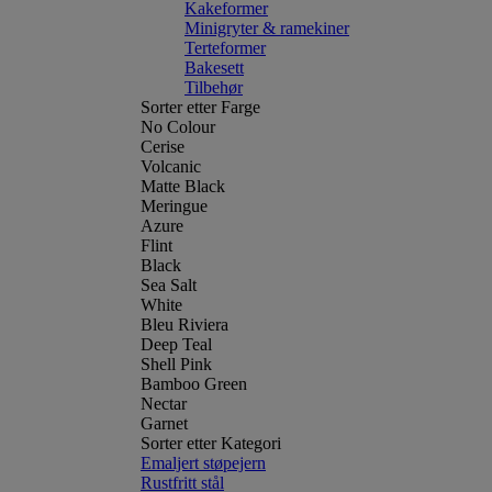
Kakeformer
Minigryter & ramekiner
Terteformer
Bakesett
Tilbehør
Sorter etter Farge
No Colour
Cerise
Volcanic
Matte Black
Meringue
Azure
Flint
Black
Sea Salt
White
Bleu Riviera
Deep Teal
Shell Pink
Bamboo Green
Nectar
Garnet
Sorter etter Kategori
Emaljert støpejern
Rustfritt stål