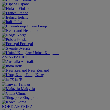
España
Finland
France
Ireland
Italia
Luxembourg
Nederland
Norge
Polska
Portugal
Sverige
United Kingdom
ASIA / PACIFIC
Australia
India
New Zealand
Hong Kong
日本
Taiwan
Malaysia
China
Singapore
Korea
NORD AMERIKA