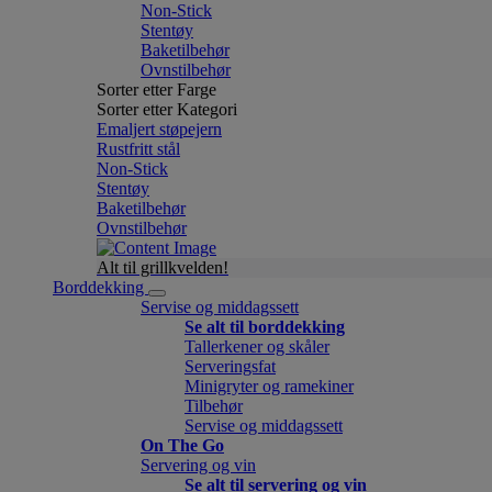
Non-Stick
Stentøy
Baketilbehør
Ovnstilbehør
Sorter etter Farge
Sorter etter Kategori
Emaljert støpejern
Rustfritt stål
Non-Stick
Stentøy
Baketilbehør
Ovnstilbehør
Alt til grillkvelden!
Borddekking
Servise og middagssett
Se alt til borddekking
Tallerkener og skåler
Serveringsfat
Minigryter og ramekiner
Tilbehør
Servise og middagssett
On The Go
Servering og vin
Se alt til servering og vin