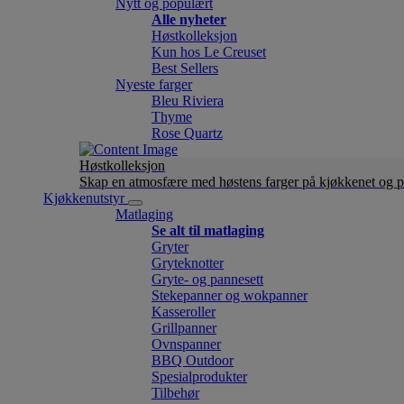
Nytt og populært
Alle nyheter
Høstkolleksjon
Kun hos Le Creuset
Best Sellers
Nyeste farger
Bleu Riviera
Thyme
Rose Quartz
Høstkolleksjon
Skap en atmosfære med høstens farger på kjøkkenet og p
Kjøkkenutstyr
Matlaging
Se alt til matlaging
Gryter
Gryteknotter
Gryte- og pannesett
Stekepanner og wokpanner
Kasseroller
Grillpanner
Ovnspanner
BBQ Outdoor
Spesialprodukter
Tilbehør