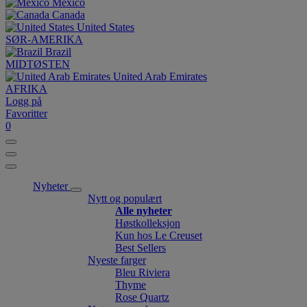
México
Canada
United States
SØR-AMERIKA
Brazil
MIDTØSTEN
United Arab Emirates
AFRIKA
Logg på
Favoritter
0
Nyheter
Nytt og populært
Alle nyheter
Høstkolleksjon
Kun hos Le Creuset
Best Sellers
Nyeste farger
Bleu Riviera
Thyme
Rose Quartz