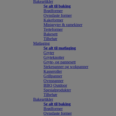
Bakeartikler
Se alt til baking
Brødformer
Ovnsfaste former
Kakeformer
Minigryter & ramekiner
Terteformer
Bakesett
Tilbehør
Matlaging
Se alt til matlaging
Gryter
Gryteknotter
Gryte- og pannesett
Stekepanner og wokpanner
Kasseroller
Grillpanner
Ovnspanner
BBQ Outdoor
Spesialprodukter
Tilbehør
Bakeartikler
Se alt til baking
Brødformer
Ovnsfaste former