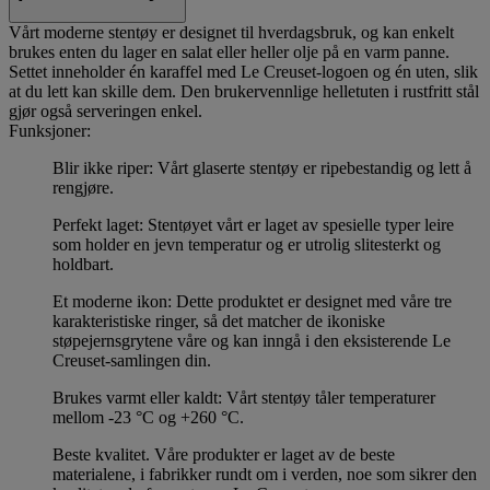
Vårt moderne stentøy er designet til hverdagsbruk, og kan enkelt
brukes enten du lager en salat eller heller olje på en varm panne.
Settet inneholder én karaffel med Le Creuset-logoen og én uten, slik
at du lett kan skille dem. Den brukervennlige helletuten i rustfritt stål
gjør også serveringen enkel.
Funksjoner:
Blir ikke riper: Vårt glaserte stentøy er ripebestandig og lett å
rengjøre.
Perfekt laget: Stentøyet vårt er laget av spesielle typer leire
som holder en jevn temperatur og er utrolig slitesterkt og
holdbart.
Et moderne ikon: Dette produktet er designet med våre tre
karakteristiske ringer, så det matcher de ikoniske
støpejernsgrytene våre og kan inngå i den eksisterende Le
Creuset-samlingen din.
Brukes varmt eller kaldt: Vårt stentøy tåler temperaturer
mellom -23 °C og +260 °C.
Beste kvalitet. Våre produkter er laget av de beste
materialene, i fabrikker rundt om i verden, noe som sikrer den