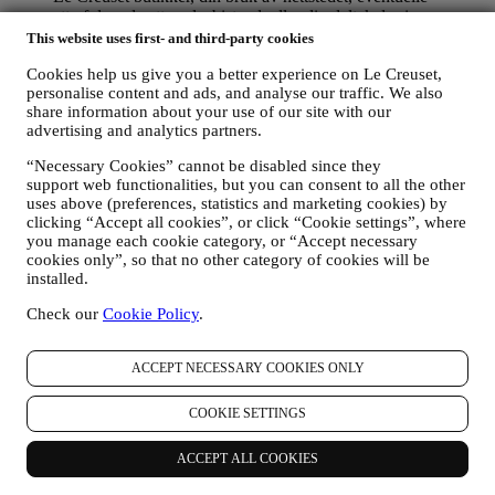
etterfølgende ettersalgsbistand, eller din deltakelse i
konkurranser. Det kan være at vi må behandle enkelte data
This website uses first- and third-party cookies
om deg for våre administrative formål knyttet til
Cookies help us give you a better experience on Le Creuset,
kontraktsforholdet med deg inkludert regnskapsføring,
personalise content and ads, and analyse our traffic. We also
regningsutskriving og revisjon, verifisering av betalingskort,
share information about your use of our site with our
bedrageri-screening, trygghet, sikkerhet, systemtesting,
advertising and analytics partners.
vedlikehold, og statistisk analyse, osv. Av og til kan vi ha
behov for å kontakte deg av administrative eller driftsmessige
“Necessary Cookies” cannot be disabled since they
grunner. For eksempel, for å sende deg bekreftelse på ditt
support web functionalities, but you can consent to all the other
kjøp. Vi vil også bruke dine data til å svare på dine
uses above (preferences, statistics and marketing cookies) by
forespørsler som sendes gjennom våre nettstedsskjemaer eller
clicking “Accept all cookies”, or click “Cookie settings”, where
andre kanaler. Denne behandlingsaktiviteten er basert på den
you manage each cookie category, or “Accept necessary
kontraktsmessige utførelse av våre e-handelstjenester.
cookies only”, so that no other category of cookies will be
FOR Å INFORMERE DEG OM NYHETER ELLER
installed.
TILBUD PÅ LE CREUSET-PRODUKTER
Dersom du har samtykket til det (for eksempel ved å abonnere
Check our
Cookie Policy
.
på nyhetsbrevet vårt når du oppretter en konto på nettstedet),
vil vi sende deg markedsføringsmateriell og nyheter om
ACCEPT NECESSARY COOKIES ONLY
initiativer knyttet til Le Creuset, som er utarbeidet av
konsernet datterselskaper og lokale partnere, også avhengig
av dine preferanser. Vi vil kontakte deg på e-post, med
COOKIE SETTINGS
tekstmeldinger eller via sosiale medier, men også ved hjelp av
automatiserte metoder. Slik kommunikasjon vil omhandle Le
ACCEPT ALL COOKIES
Creusets produkter eller åpning av nye butikker, eksklusive
arrangementer, konkurranser, undersøkelser, demonstrasjoner