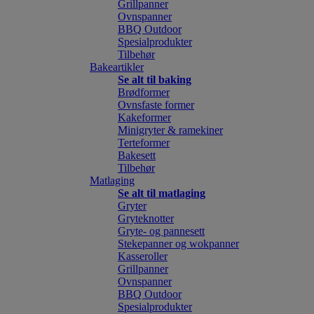
Grillpanner
Ovnspanner
BBQ Outdoor
Spesialprodukter
Tilbehør
Bakeartikler
Se alt til baking
Brødformer
Ovnsfaste former
Kakeformer
Minigryter & ramekiner
Terteformer
Bakesett
Tilbehør
Matlaging
Se alt til matlaging
Gryter
Gryteknotter
Gryte- og pannesett
Stekepanner og wokpanner
Kasseroller
Grillpanner
Ovnspanner
BBQ Outdoor
Spesialprodukter