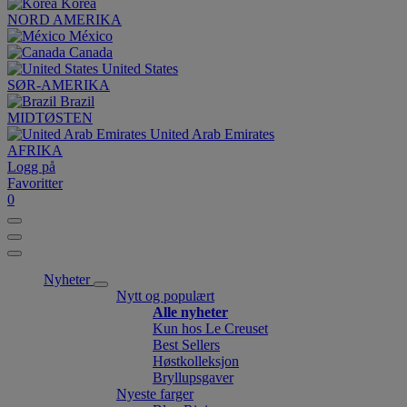
Korea
NORD AMERIKA
México
Canada
United States
SØR-AMERIKA
Brazil
MIDTØSTEN
United Arab Emirates
AFRIKA
Logg på
Favoritter
0
Nyheter
Nytt og populært
Alle nyheter
Kun hos Le Creuset
Best Sellers
Høstkolleksjon
Bryllupsgaver
Nyeste farger