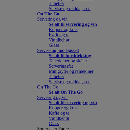
Tilbehør
Servise og middagssett
On The Go
Servering og vin
Se alt til servering og vin
Kopper og krus
Kaffe og te
Vintilbehør
Glass
Servise og middagssett
Se alt til borddekking
Tallerkener og skåler
Serveringsfat
Minigryter og ramekiner
Tilbehør
Servise og middagssett
On The Go
Se alt On The Go
Servering og vin
Se alt til servering og vin
Kopper og krus
Kaffe og te
Vintilbehør
Glass
Sorter etter Farge