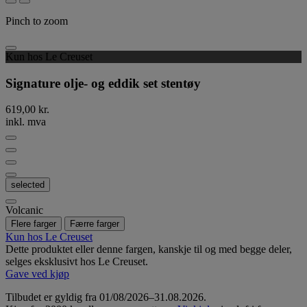
Pinch to zoom
Kun hos Le Creuset
Signature olje- og eddik set stentøy
619,00 kr.
inkl. mva
selected
Volcanic
Flere farger
Færre farger
Kun hos Le Creuset
Dette produktet eller denne fargen, kanskje til og med begge deler,
selges eksklusivt hos Le Creuset.
Gave ved kjøp
Tilbudet er gyldig fra 01/08/2026–31.08.2026.