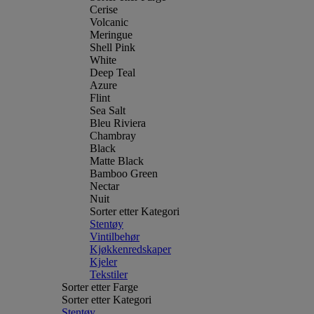
Cerise
Volcanic
Meringue
Shell Pink
White
Deep Teal
Azure
Flint
Sea Salt
Bleu Riviera
Chambray
Black
Matte Black
Bamboo Green
Nectar
Nuit
Sorter etter Kategori
Stentøy
Vintilbehør
Kjøkkenredskaper
Kjeler
Tekstiler
Sorter etter Farge
Sorter etter Kategori
Stentøy