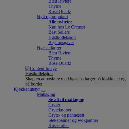
Bleu Riviera
Thyme
Rose Quartz
Nytt og populært
Alle nyheter
Kun hos Le Creuset
Best Sellers
Høstkolleksjon
Bryllupsgaver
Nyeste farger
Bleu Riviera
Thyme
Rose Quartz
Høstkolleksjon
Skap en atmosfære med høstens farger på kjøkkenet og
på bordet.
Kjøkkenutstyr
Matlaging
Se alt til matlaging
Gryter
Gryteknotter
Gryte- og pannesett
Stekepanner og wokpanner
Kasseroller