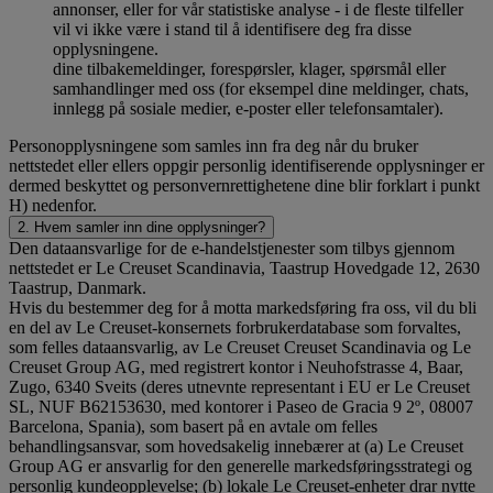
annonser, eller for vår statistiske analyse - i de fleste tilfeller
vil vi ikke være i stand til å identifisere deg fra disse
opplysningene.
dine tilbakemeldinger, forespørsler, klager, spørsmål eller
samhandlinger med oss (for eksempel dine meldinger, chats,
innlegg på sosiale medier, e-poster eller telefonsamtaler).
Personopplysningene som samles inn fra deg når du bruker
nettstedet eller ellers oppgir personlig identifiserende opplysninger er
dermed beskyttet og personvernrettighetene dine blir forklart i punkt
H) nedenfor.
2. Hvem samler inn dine opplysninger?
Den dataansvarlige for de e-handelstjenester som tilbys gjennom
nettstedet er Le Creuset Scandinavia, Taastrup Hovedgade 12, 2630
Taastrup, Danmark.
Hvis du bestemmer deg for å motta markedsføring fra oss, vil du bli
en del av Le Creuset-konsernets forbrukerdatabase som forvaltes,
som felles dataansvarlig, av Le Creuset Creuset Scandinavia og Le
Creuset Group AG, med registrert kontor i Neuhofstrasse 4, Baar,
Zugo, 6340 Sveits (deres utnevnte representant i EU er Le Creuset
SL, NUF B62153630, med kontorer i Paseo de Gracia 9 2º, 08007
Barcelona, Spania), som basert på en avtale om felles
behandlingsansvar, som hovedsakelig innebærer at (a) Le Creuset
Group AG er ansvarlig for den generelle markedsføringsstrategi og
personlig kundeopplevelse; (b) lokale Le Creuset-enheter drar nytte