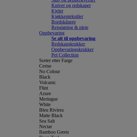
Kniver og redskaper
Kjeler
Kjøkkentekstiler
Bordskånere
Rengjøring & pleie
Oppbevaring
Se alt til oppbevaring
Redskapskrukker
Oppbevaringskrukker
Pet Collection
Sorter etter Farge
Cerise
No Colour
Black
Volcanic
Flint
Azure
Meringue
White
Bleu Riviera
Matte Black
Sea Salt
Nectar
Bamboo Green