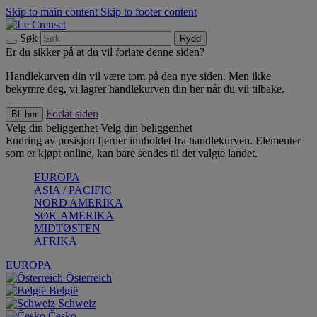
Skip to main content
Skip to footer content
Søk
Rydd
Er du sikker på at du vil forlate denne siden?
Handlekurven din vil være tom på den nye siden. Men ikke
bekymre deg, vi lagrer handlekurven din her når du vil tilbake.
Forlat siden
Bli her
Velg din beliggenhet
Velg din beliggenhet
Endring av posisjon fjerner innholdet fra handlekurven. Elementer
som er kjøpt online, kan bare sendes til det valgte landet.
EUROPA
ASIA / PACIFIC
NORD AMERIKA
SØR-AMERIKA
MIDTØSTEN
AFRIKA
EUROPA
Österreich
België
Schweiz
Česko