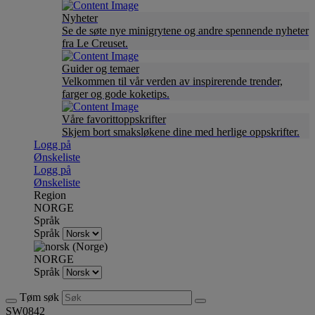
Nyheter
Se de søte nye minigrytene og andre spennende nyheter
fra Le Creuset.
Guider og temaer
Velkommen til vår verden av inspirerende trender,
farger og gode koketips.
Våre favorittoppskrifter
Skjem bort smaksløkene dine med herlige oppskrifter.
Logg på
Ønskeliste
Logg på
Ønskeliste
Region
NORGE
Språk
Språk
NORGE
Språk
Tøm søk
SW0842