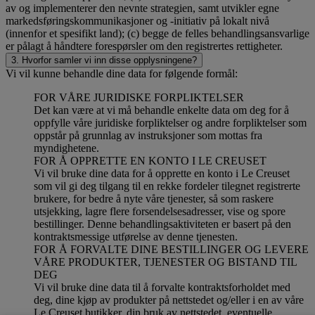
av og implementerer den nevnte strategien, samt utvikler egne
markedsføringskommunikasjoner og -initiativ på lokalt nivå
(innenfor et spesifikt land); (c) begge de felles behandlingsansvarlige
er pålagt å håndtere forespørsler om den registrertes rettigheter.
3. Hvorfor samler vi inn disse opplysningene?
Vi vil kunne behandle dine data for følgende formål:
FOR VÅRE JURIDISKE FORPLIKTELSER
Det kan være at vi må behandle enkelte data om deg for å
oppfylle våre juridiske forpliktelser og andre forpliktelser som
oppstår på grunnlag av instruksjoner som mottas fra
myndighetene.
FOR Å OPPRETTE EN KONTO I LE CREUSET
Vi vil bruke dine data for å opprette en konto i Le Creuset
som vil gi deg tilgang til en rekke fordeler tilegnet registrerte
brukere, for bedre å nyte våre tjenester, så som raskere
utsjekking, lagre flere forsendelsesadresser, vise og spore
bestillinger. Denne behandlingsaktiviteten er basert på den
kontraktsmessige utførelse av denne tjenesten.
FOR Å FORVALTE DINE BESTILLINGER OG LEVERE
VÅRE PRODUKTER, TJENESTER OG BISTAND TIL
DEG
Vi vil bruke dine data til å forvalte kontraktsforholdet med
deg, dine kjøp av produkter på nettstedet og/eller i en av våre
Le Creuset butikker, din bruk av nettstedet, eventuelle