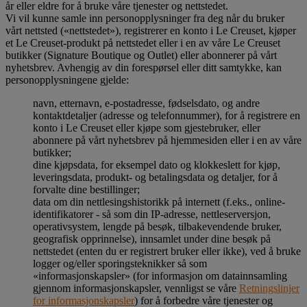
år eller eldre for å bruke våre tjenester og nettstedet.
Vi vil kunne samle inn personopplysninger fra deg når du bruker
vårt nettsted («nettstedet»), registrerer en konto i Le Creuset, kjøper
et Le Creuset-produkt på nettstedet eller i en av våre Le Creuset
butikker (Signature Boutique og Outlet) eller abonnerer på vårt
nyhetsbrev. Avhengig av din forespørsel eller ditt samtykke, kan
personopplysningene gjelde:
navn, etternavn, e-postadresse, fødselsdato, og andre
kontaktdetaljer (adresse og telefonnummer), for å registrere en
konto i Le Creuset eller kjøpe som gjestebruker, eller
abonnere på vårt nyhetsbrev på hjemmesiden eller i en av våre
butikker;
dine kjøpsdata, for eksempel dato og klokkeslett for kjøp,
leveringsdata, produkt- og betalingsdata og detaljer, for å
forvalte dine bestillinger;
data om din nettlesingshistorikk på internett (f.eks., online-
identifikatorer - så som din IP-adresse, nettleserversjon,
operativsystem, lengde på besøk, tilbakevendende bruker,
geografisk opprinnelse), innsamlet under dine besøk på
nettstedet (enten du er registrert bruker eller ikke), ved å bruke
logger og/eller sporingsteknikker så som
«informasjonskapsler» (for informasjon om datainnsamling
gjennom informasjonskapsler, vennligst se våre
Retningslinjer
for informasjonskapsler
) for å forbedre våre tjenester og