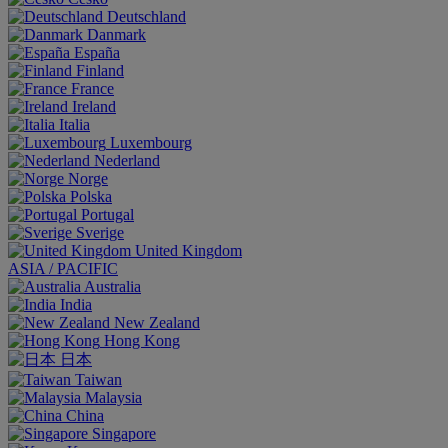
Deutschland
Danmark
España
Finland
France
Ireland
Italia
Luxembourg
Nederland
Norge
Polska
Portugal
Sverige
United Kingdom
ASIA / PACIFIC
Australia
India
New Zealand
Hong Kong
日本
Taiwan
Malaysia
China
Singapore