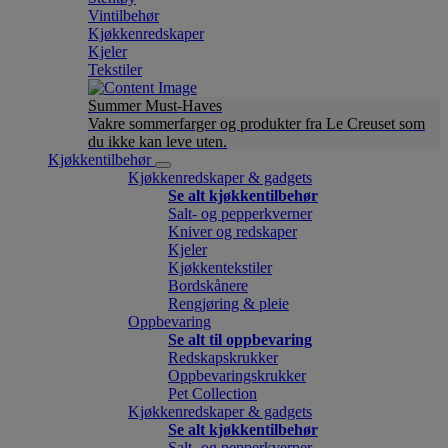
Vintilbehør
Kjøkkenredskaper
Kjeler
Tekstiler
Summer Must-Haves
Vakre sommerfarger og produkter fra Le Creuset som
du ikke kan leve uten.
Kjøkkentilbehør
Kjøkkenredskaper & gadgets
Se alt kjøkkentilbehør
Salt- og pepperkverner
Kniver og redskaper
Kjeler
Kjøkkentekstiler
Bordskånere
Rengjøring & pleie
Oppbevaring
Se alt til oppbevaring
Redskapskrukker
Oppbevaringskrukker
Pet Collection
Kjøkkenredskaper & gadgets
Se alt kjøkkentilbehør
Salt- og pepperkverner