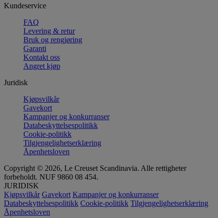
Kundeservice
FAQ
Levering & retur
Bruk og rengjøring
Garanti
Kontakt oss
Angret kjøp
Juridisk
Kjøpsvilkår
Gavekort
Kampanjer og konkurranser
Databeskyttelsespolitikk
Cookie-politikk
Tilgjengelighetserklæring
Åpenhetsloven
Copyright © 2026, Le Creuset Scandinavia. Alle rettigheter
forbeholdt. NUF 9860 08 454.
JURIDISK
Kjøpsvilkår
Gavekort
Kampanjer og konkurranser
Databeskyttelsespolitikk
Cookie-politikk
Tilgjengelighetserklæring
Åpenhetsloven