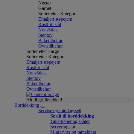
Nectar
Garnet
Sorter etter Kategori
Emaljert støpejern
Rustfritt stål
Non-Stick
Stentøy
Baketilbehør
Ovnstilbehør
Sorter etter Farge
Sorter etter Kategori
Emaljert støpejern
Rustfritt stål
Non-Stick
Stentøy
Baketilbehør
Ovnstilbehør
Alt til grillkvelden!
Borddekking
Servise og middagssett
Se alt til borddekking
Tallerkener og skåler
Serveringsfat
Minigryter og ramekiner