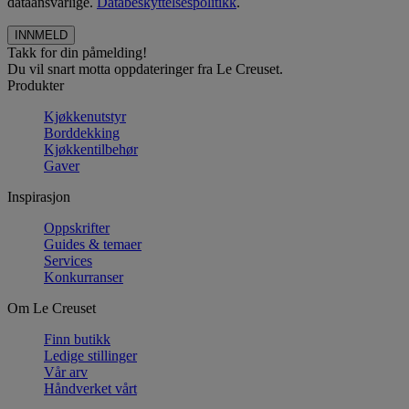
dataansvarlige.
Databeskyttelsespolitikk
.
Takk for din påmelding!
Du vil snart motta oppdateringer fra Le Creuset.
Produkter
Kjøkkenutstyr
Borddekking
Kjøkkentilbehør
Gaver
Inspirasjon
Oppskrifter
Guides & temaer
Services
Konkurranser
Om Le Creuset
Finn butikk
Ledige stillinger
Vår arv
Håndverket vårt