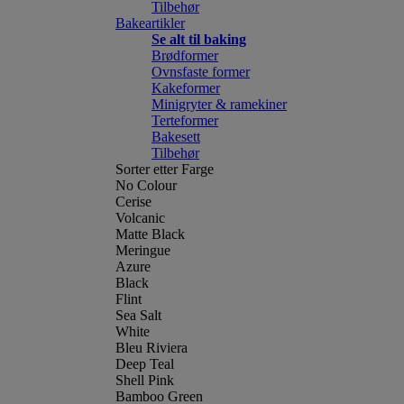
Tilbehør
Bakeartikler
Se alt til baking
Brødformer
Ovnsfaste former
Kakeformer
Minigryter & ramekiner
Terteformer
Bakesett
Tilbehør
Sorter etter Farge
No Colour
Cerise
Volcanic
Matte Black
Meringue
Azure
Black
Flint
Sea Salt
White
Bleu Riviera
Deep Teal
Shell Pink
Bamboo Green