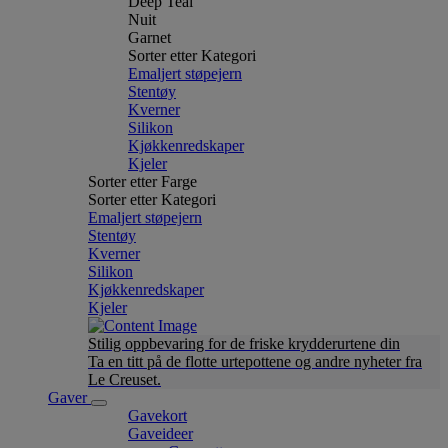
Deep Teal
Nuit
Garnet
Sorter etter Kategori
Emaljert støpejern
Stentøy
Kverner
Silikon
Kjøkkenredskaper
Kjeler
Sorter etter Farge
Sorter etter Kategori
Emaljert støpejern
Stentøy
Kverner
Silikon
Kjøkkenredskaper
Kjeler
Stilig oppbevaring for de friske krydderurtene din
Ta en titt på de flotte urtepottene og andre nyheter fra
Le Creuset.
Gaver
Gavekort
Gaveideer