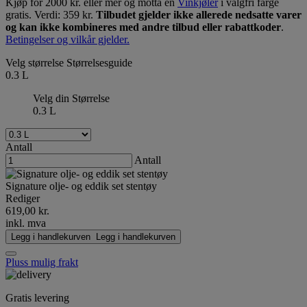
Kjøp for 2000 kr. eller mer og motta en
Vinkjøler
i valgfri farge
gratis. Verdi: 359 kr.
Tilbudet gjelder ikke allerede nedsatte varer
og kan ikke kombineres med andre tilbud eller rabattkoder
.
Betingelser og vilkår gjelder.
Velg størrelse
Størrelsesguide
0.3 L
Velg din Størrelse
0.3 L
Antall
Antall
Signature olje- og eddik set stentøy
Rediger
619,00 kr.
inkl. mva
Legg i handlekurven
Legg i handlekurven
Pluss mulig frakt
Gratis levering