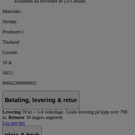
kvaliteten du forventer av Le Creuset.
Materiale:
Stentøy
Produsert i:
Thailand
Garanti:
10 år
SKU:
80842300900003
Betaling, levering & retur
Levering
59 kr. • 3-6 virkedage.
Gratis levering på kjøp over 799
kr.
Returer
30 dagers angrerett.
Les mer her
pleie & bruk