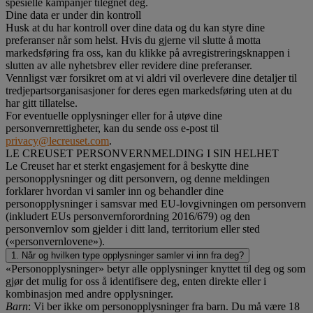
spesielle kampanjer tilegnet deg.
Dine data er under din kontroll
Husk at du har kontroll over dine data og du kan styre dine
preferanser når som helst. Hvis du gjerne vil slutte å motta
markedsføring fra oss, kan du klikke på avregistreringsknappen i
slutten av alle nyhetsbrev eller revidere dine preferanser.
Vennligst vær forsikret om at vi aldri vil overlevere dine detaljer til
tredjepartsorganisasjoner for deres egen markedsføring uten at du
har gitt tillatelse.
For eventuelle opplysninger eller for å utøve dine
personvernrettigheter, kan du sende oss e-post til
privacy@lecreuset.com
.
LE CREUSET PERSONVERNMELDING I SIN HELHET
Le Creuset har et sterkt engasjement for å beskytte dine
personopplysninger og ditt personvern, og denne meldingen
forklarer hvordan vi samler inn og behandler dine
personopplysninger i samsvar med EU-lovgivningen om personvern
(inkludert EUs personvernforordning 2016/679) og den
personvernlov som gjelder i ditt land, territorium eller sted
(«personvernlovene»).
1. Når og hvilken type opplysninger samler vi inn fra deg?
«Personopplysninger» betyr alle opplysninger knyttet til deg og som
gjør det mulig for oss å identifisere deg, enten direkte eller i
kombinasjon med andre opplysninger.
Barn
: Vi ber ikke om personopplysninger fra barn. Du må være 18