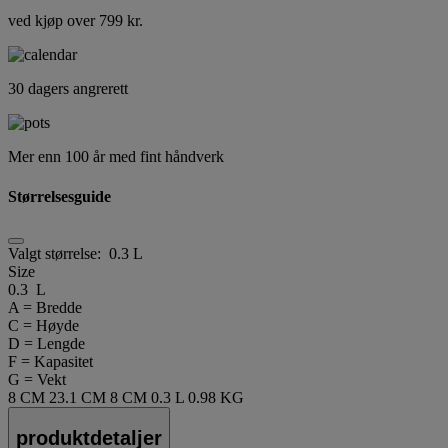
ved kjøp over 799 kr.
30 dagers angrerett
Mer enn 100 år med fint håndverk
Størrelsesguide
Valgt størrelse:
0.3 L
Size
0.3 L
A = Bredde
C = Høyde
D = Lengde
F = Kapasitet
G = Vekt
8 CM
23.1 CM
8 CM
0.3 L
0.98 KG
produktdetaljer