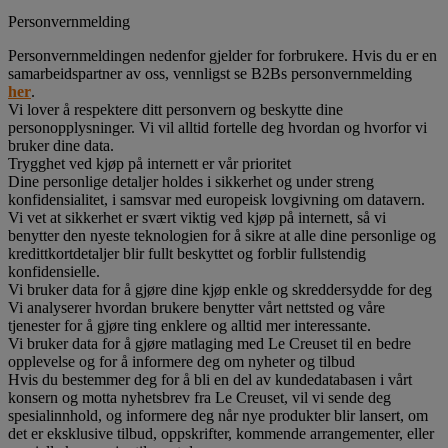
Personvernmelding
Personvernmeldingen nedenfor gjelder for forbrukere. Hvis du er en
samarbeidspartner av oss, vennligst se B2Bs personvernmelding
her
.
Vi lover å respektere ditt personvern og beskytte dine
personopplysninger. Vi vil alltid fortelle deg hvordan og hvorfor vi
bruker dine data.
Trygghet ved kjøp på internett er vår prioritet
Dine personlige detaljer holdes i sikkerhet og under streng
konfidensialitet, i samsvar med europeisk lovgivning om datavern.
Vi vet at sikkerhet er svært viktig ved kjøp på internett, så vi
benytter den nyeste teknologien for å sikre at alle dine personlige og
kredittkortdetaljer blir fullt beskyttet og forblir fullstendig
konfidensielle.
Vi bruker data for å gjøre dine kjøp enkle og skreddersydde for deg
Vi analyserer hvordan brukere benytter vårt nettsted og våre
tjenester for å gjøre ting enklere og alltid mer interessante.
Vi bruker data for å gjøre matlaging med Le Creuset til en bedre
opplevelse og for å informere deg om nyheter og tilbud
Hvis du bestemmer deg for å bli en del av kundedatabasen i vårt
konsern og motta nyhetsbrev fra Le Creuset, vil vi sende deg
spesialinnhold, og informere deg når nye produkter blir lansert, om
det er eksklusive tilbud, oppskrifter, kommende arrangementer, eller