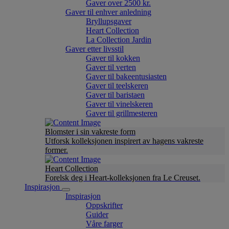
Gaver over 2500 kr.
Gaver til enhver anledning
Bryllupsgaver
Heart Collection
La Collection Jardin
Gaver etter livsstil
Gaver til kokken
Gaver til verten
Gaver til bakeentusiasten
Gaver til teelskeren
Gaver til baristaen
Gaver til vinelskeren
Gaver til grillmesteren
Blomster i sin vakreste form
Utforsk kolleksjonen inspirert av hagens vakreste
former.
Heart Collection
Forelsk deg i Heart-kolleksjonen fra Le Creuset.
Inspirasjon
Inspirasjon
Oppskrifter
Guider
Våre farger