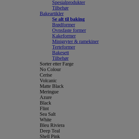
Spesialprodukter
Tilbehør
Bakeartikler
Se alt til baking
Brødformer
Ovnsfaste former
Kakeformer
Minigryter & ramekiner
Terteformer
Bakesett
Tilbehør
Sorter etter Farge
No Colour
Cerise
Volcanic
Matte Black
Meringue
Azure
Black
Flint
Sea Salt
White
Bleu Riviera
Deep Teal
Shell Pink