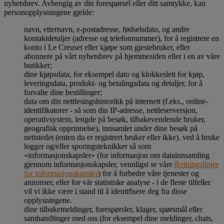
nyhetsbrev. Avhengig av din forespørsel eller ditt samtykke, kan
personopplysningene gjelde:
navn, etternavn, e-postadresse, fødselsdato, og andre
kontaktdetaljer (adresse og telefonnummer), for å registrere en
konto i Le Creuset eller kjøpe som gjestebruker, eller
abonnere på vårt nyhetsbrev på hjemmesiden eller i en av våre
butikker;
dine kjøpsdata, for eksempel dato og klokkeslett for kjøp,
leveringsdata, produkt- og betalingsdata og detaljer, for å
forvalte dine bestillinger;
data om din nettlesingshistorikk på internett (f.eks., online-
identifikatorer - så som din IP-adresse, nettleserversjon,
operativsystem, lengde på besøk, tilbakevendende bruker,
geografisk opprinnelse), innsamlet under dine besøk på
nettstedet (enten du er registrert bruker eller ikke), ved å bruke
logger og/eller sporingsteknikker så som
«informasjonskapsler» (for informasjon om datainnsamling
gjennom informasjonskapsler, vennligst se våre
Retningslinjer
for informasjonskapsler
) for å forbedre våre tjenester og
annonser, eller for vår statistiske analyse - i de fleste tilfeller
vil vi ikke være i stand til å identifisere deg fra disse
opplysningene.
dine tilbakemeldinger, forespørsler, klager, spørsmål eller
samhandlinger med oss (for eksempel dine meldinger, chats,