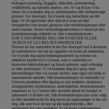
bedrageri-screening, trygghet, sikkerhet, systemtesting,
vedlikehold, og statistisk analyse, osv. Av og til kan vi ha
behov for å kontakte deg av administrative eller driftsmessige
grunner. For eksempel, for å sende deg bekreftelse på ditt
kjøp. Vi vil også bruke dine data til å svare på dine
forespørsler som sendes gjennom våre nettstedsskjemaer eller
andre kanaler. Denne behandlingsaktiviteten er basert på den
kontraktsmessige utførelse av våre e-handelstjenester.
FOR Å INFORMERE DEG OM NYHETER ELLER
TILBUD PÅ LE CREUSET-PRODUKTER
Dersom du har samtykket til det (for eksempel ved å abonnere
på nyhetsbrevet vårt når du oppretter en konto på nettstedet),
vil vi sende deg markedsføringsmateriell og nyheter om
initiativer knyttet til Le Creuset, som er utarbeidet av
konsernet datterselskaper og lokale partnere, også avhengig
av dine preferanser. Vi vil kontakte deg på e-post, med
tekstmeldinger eller via sosiale medier, men også ved hjelp av
automatiserte metoder. Slik kommunikasjon vil omhandle Le
Creusets produkter eller åpning av nye butikker, eksklusive
arrangementer, konkurranser, undersøkelser, demonstrasjoner
organisert av Le Creuset eller spesielle tilbud du kanskje er
interessert i å få høre om. Slik kommunikasjon kan være valgt
ut eller skreddersydd for deg basert på opplysninger vi har om
deg, slik som hvor du bor og din kjøpshistorikk, eller
preferanser for våre produkter. Vi vil bruke opplysningene