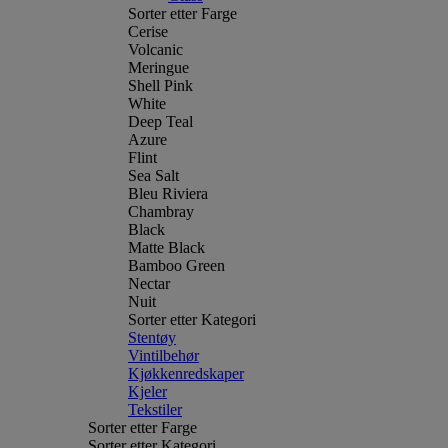
Sorter etter Farge
Cerise
Volcanic
Meringue
Shell Pink
White
Deep Teal
Azure
Flint
Sea Salt
Bleu Riviera
Chambray
Black
Matte Black
Bamboo Green
Nectar
Nuit
Sorter etter Kategori
Stentøy
Vintilbehør
Kjøkkenredskaper
Kjeler
Tekstiler
Sorter etter Farge
Sorter etter Kategori