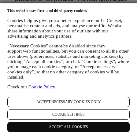
dine for å forstå dine interesser bedre. Dette gjør det mulig for
oss å tilpasse vår kommunikasjon med deg, for å gjøre den
This website uses first- and third-party cookies
mer relevant og interessant. Opplysningene om deg vil ikke
Cookies help us give you a better experience on Le Creuset,
brukes til andre formål. Vi samler også inn statistikk om e-
personalise content and ads, and analyse our traffic. We also
post-åpning og klikk ved hjelp av bransjens standardteknikker
share information about your use of our site with our
for å hjelpe oss med å vite hvordan nyhetsbrevene våre blir
advertising and analytics partners.
mottatt. Denne behandlingen er basert på ditt samtykke til å
motta personlig tilpasset markedsføringsmateriell fra oss. Du
“Necessary Cookies” cannot be disabled since they
velger selv hvilke personlige opplysninger som samles inn,
support web functionalities, but you can consent to all the other
ved å velge den relevante avmerkingsboksen. Avmelding: Du
uses above (preferences, statistics and marketing cookies) by
kan når som helst slutte å motta oppdateringer fra oss, gratis,
clicking “Accept all cookies”, or click “Cookie settings”, where
ved å klikke på avmeldingsknappen nederst i et nyhetsbrev.
you manage each cookie category, or “Accept necessary
Hvis du foretrekker det, kan du gjøre dette ved å kontakte oss
cookies only”, so that no other category of cookies will be
på
privacy@lecreuset.com
. Vi vil behandle avmeldingen din
installed.
så snart som mulig, men under visse omstendigheter vil du
kunne motta flere meldinger før avmeldingen er
Check our
Cookie Policy
.
ferdigbehandlet.
Merk deg at vi ikke selger eller gir dine
kontaktopplysninger og andre personopplysninger videre til
ACCEPT NECESSARY COOKIES ONLY
andre selskaper for deres markedsføringsformål
.
RE-TARGETING / SKREDDERSYING AV TILBUD OG
FORBEDRING AV KUNDEOPPLEVELSEN
COOKIE SETTINGS
Vi vil gjerne bruke opplysningene dine til å skreddersy
tjenestene og tilbudene våre til dine behov og preferanser for å
ACCEPT ALL COOKIES
gi deg en personlig tilpasset kundeopplevelse hos Le Creuset.
Vi gjør dette ved å analysere dine vaner og interesser, for