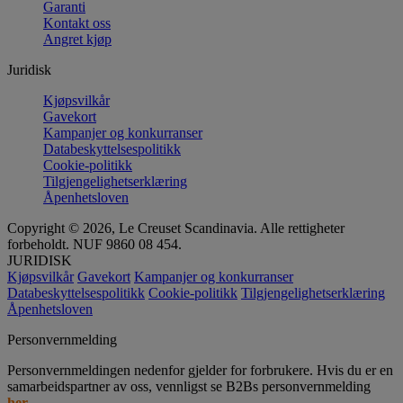
Garanti
Kontakt oss
Angret kjøp
Juridisk
Kjøpsvilkår
Gavekort
Kampanjer og konkurranser
Databeskyttelsespolitikk
Cookie-politikk
Tilgjengelighetserklæring
Åpenhetsloven
Copyright © 2026, Le Creuset Scandinavia. Alle rettigheter
forbeholdt. NUF 9860 08 454.
JURIDISK
Kjøpsvilkår
Gavekort
Kampanjer og konkurranser
Databeskyttelsespolitikk
Cookie-politikk
Tilgjengelighetserklæring
Åpenhetsloven
Personvernmelding
Personvernmeldingen nedenfor gjelder for forbrukere. Hvis du er en
samarbeidspartner av oss, vennligst se B2Bs personvernmelding
her
.