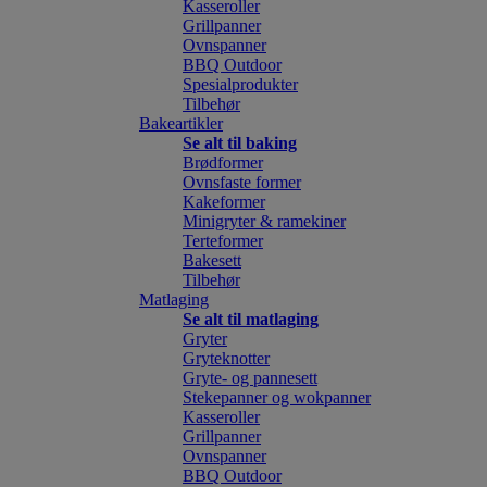
Kasseroller
Grillpanner
Ovnspanner
BBQ Outdoor
Spesialprodukter
Tilbehør
Bakeartikler
Se alt til baking
Brødformer
Ovnsfaste former
Kakeformer
Minigryter & ramekiner
Terteformer
Bakesett
Tilbehør
Matlaging
Se alt til matlaging
Gryter
Gryteknotter
Gryte- og pannesett
Stekepanner og wokpanner
Kasseroller
Grillpanner
Ovnspanner
BBQ Outdoor