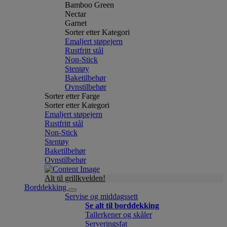
Bamboo Green
Nectar
Garnet
Sorter etter Kategori
Emaljert støpejern
Rustfritt stål
Non-Stick
Stentøy
Baketilbehør
Ovnstilbehør
Sorter etter Farge
Sorter etter Kategori
Emaljert støpejern
Rustfritt stål
Non-Stick
Stentøy
Baketilbehør
Ovnstilbehør
Alt til grillkvelden!
Borddekking
Servise og middagssett
Se alt til borddekking
Tallerkener og skåler
Serveringsfat