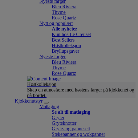
Nyeste farger
Bleu Riviera
Thyme
Rose Quartz
Nytt og populært
Alle nyheter
Kun hos Le Creuset
Best Sellers
Høstkolleksjon
Bryllupsgaver
Nyeste farger
Bleu Riviera
Thyme
Rose Quartz
Høstkolleksjon
Skap en atmosfære med høstens farger på kjøkkenet og
på bordet.
Kjøkkenutstyr
Matlaging
Se alt til matlaging
Gryter
Gryteknotter
Gryte- og pannesett
Stekepanner og wokpanner