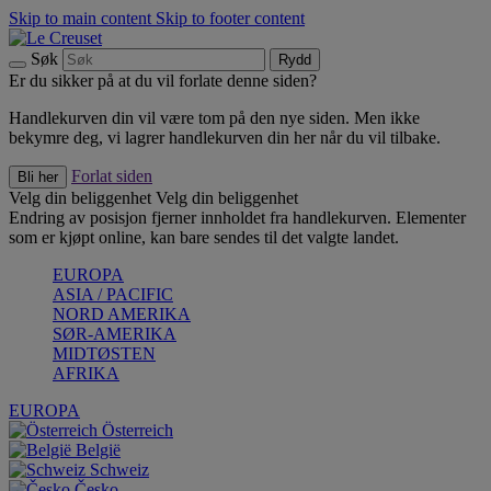
Skip to main content
Skip to footer content
Søk
Rydd
Er du sikker på at du vil forlate denne siden?
Handlekurven din vil være tom på den nye siden. Men ikke
bekymre deg, vi lagrer handlekurven din her når du vil tilbake.
Forlat siden
Bli her
Velg din beliggenhet
Velg din beliggenhet
Endring av posisjon fjerner innholdet fra handlekurven. Elementer
som er kjøpt online, kan bare sendes til det valgte landet.
EUROPA
ASIA / PACIFIC
NORD AMERIKA
SØR-AMERIKA
MIDTØSTEN
AFRIKA
EUROPA
Österreich
België
Schweiz
Česko