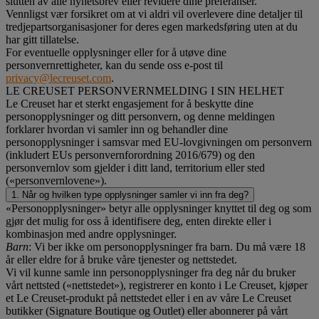
slutten av alle nyhetsbrev eller revidere dine preferanser.
Vennligst vær forsikret om at vi aldri vil overlevere dine detaljer til
tredjepartsorganisasjoner for deres egen markedsføring uten at du
har gitt tillatelse.
For eventuelle opplysninger eller for å utøve dine
personvernrettigheter, kan du sende oss e-post til
privacy@lecreuset.com
.
LE CREUSET PERSONVERNMELDING I SIN HELHET
Le Creuset har et sterkt engasjement for å beskytte dine
personopplysninger og ditt personvern, og denne meldingen
forklarer hvordan vi samler inn og behandler dine
personopplysninger i samsvar med EU-lovgivningen om personvern
(inkludert EUs personvernforordning 2016/679) og den
personvernlov som gjelder i ditt land, territorium eller sted
(«personvernlovene»).
1. Når og hvilken type opplysninger samler vi inn fra deg?
«Personopplysninger» betyr alle opplysninger knyttet til deg og som
gjør det mulig for oss å identifisere deg, enten direkte eller i
kombinasjon med andre opplysninger.
Barn
: Vi ber ikke om personopplysninger fra barn. Du må være 18
år eller eldre for å bruke våre tjenester og nettstedet.
Vi vil kunne samle inn personopplysninger fra deg når du bruker
vårt nettsted («nettstedet»), registrerer en konto i Le Creuset, kjøper
et Le Creuset-produkt på nettstedet eller i en av våre Le Creuset
butikker (Signature Boutique og Outlet) eller abonnerer på vårt