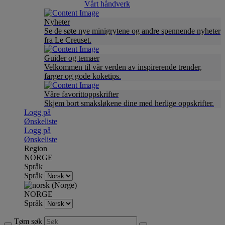
Vårt håndverk
Nyheter
Se de søte nye minigrytene og andre spennende nyheter
fra Le Creuset.
Guider og temaer
Velkommen til vår verden av inspirerende trender,
farger og gode koketips.
Våre favorittoppskrifter
Skjem bort smaksløkene dine med herlige oppskrifter.
Logg på
Ønskeliste
Logg på
Ønskeliste
Region
NORGE
Språk
Språk
NORGE
Språk
Tøm søk