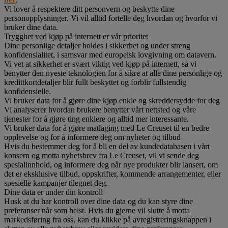
Vi lover å respektere ditt personvern og beskytte dine
personopplysninger. Vi vil alltid fortelle deg hvordan og hvorfor vi
bruker dine data.
Trygghet ved kjøp på internett er vår prioritet
Dine personlige detaljer holdes i sikkerhet og under streng
konfidensialitet, i samsvar med europeisk lovgivning om datavern.
Vi vet at sikkerhet er svært viktig ved kjøp på internett, så vi
benytter den nyeste teknologien for å sikre at alle dine personlige og
kredittkortdetaljer blir fullt beskyttet og forblir fullstendig
konfidensielle.
Vi bruker data for å gjøre dine kjøp enkle og skreddersydde for deg
Vi analyserer hvordan brukere benytter vårt nettsted og våre
tjenester for å gjøre ting enklere og alltid mer interessante.
Vi bruker data for å gjøre matlaging med Le Creuset til en bedre
opplevelse og for å informere deg om nyheter og tilbud
Hvis du bestemmer deg for å bli en del av kundedatabasen i vårt
konsern og motta nyhetsbrev fra Le Creuset, vil vi sende deg
spesialinnhold, og informere deg når nye produkter blir lansert, om
det er eksklusive tilbud, oppskrifter, kommende arrangementer, eller
spesielle kampanjer tilegnet deg.
Dine data er under din kontroll
Husk at du har kontroll over dine data og du kan styre dine
preferanser når som helst. Hvis du gjerne vil slutte å motta
markedsføring fra oss, kan du klikke på avregistreringsknappen i