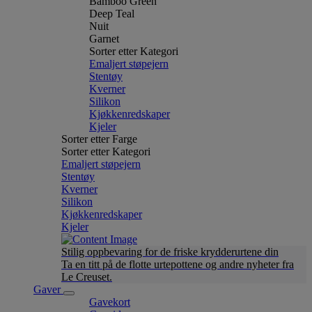
Bamboo Green
Deep Teal
Nuit
Garnet
Sorter etter Kategori
Emaljert støpejern
Stentøy
Kverner
Silikon
Kjøkkenredskaper
Kjeler
Sorter etter Farge
Sorter etter Kategori
Emaljert støpejern
Stentøy
Kverner
Silikon
Kjøkkenredskaper
Kjeler
Stilig oppbevaring for de friske krydderurtene din
Ta en titt på de flotte urtepottene og andre nyheter fra
Le Creuset.
Gaver
Gavekort