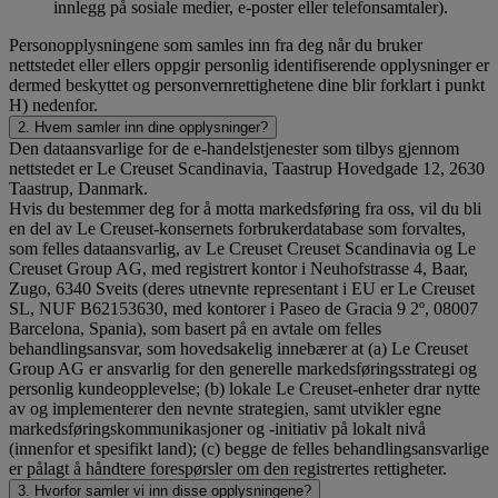
innlegg på sosiale medier, e-poster eller telefonsamtaler).
Personopplysningene som samles inn fra deg når du bruker
nettstedet eller ellers oppgir personlig identifiserende opplysninger er
dermed beskyttet og personvernrettighetene dine blir forklart i punkt
H) nedenfor.
2. Hvem samler inn dine opplysninger?
Den dataansvarlige for de e-handelstjenester som tilbys gjennom
nettstedet er Le Creuset Scandinavia, Taastrup Hovedgade 12, 2630
Taastrup, Danmark.
Hvis du bestemmer deg for å motta markedsføring fra oss, vil du bli
en del av Le Creuset-konsernets forbrukerdatabase som forvaltes,
som felles dataansvarlig, av Le Creuset Creuset Scandinavia og Le
Creuset Group AG, med registrert kontor i Neuhofstrasse 4, Baar,
Zugo, 6340 Sveits (deres utnevnte representant i EU er Le Creuset
SL, NUF B62153630, med kontorer i Paseo de Gracia 9 2º, 08007
Barcelona, Spania), som basert på en avtale om felles
behandlingsansvar, som hovedsakelig innebærer at (a) Le Creuset
Group AG er ansvarlig for den generelle markedsføringsstrategi og
personlig kundeopplevelse; (b) lokale Le Creuset-enheter drar nytte
av og implementerer den nevnte strategien, samt utvikler egne
markedsføringskommunikasjoner og -initiativ på lokalt nivå
(innenfor et spesifikt land); (c) begge de felles behandlingsansvarlige
er pålagt å håndtere forespørsler om den registrertes rettigheter.
3. Hvorfor samler vi inn disse opplysningene?