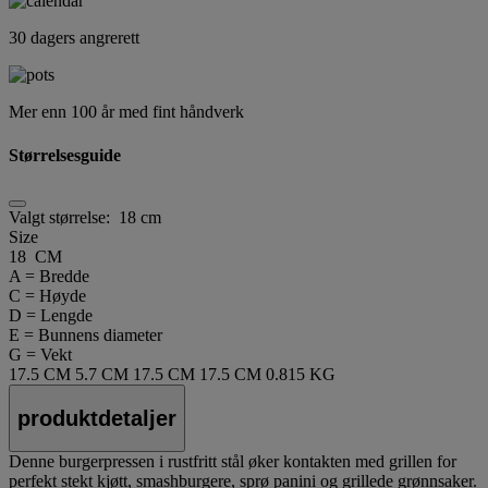
30 dagers angrerett
Mer enn 100 år med fint håndverk
Størrelsesguide
Valgt størrelse:
18 cm
Size
18 CM
A = Bredde
C = Høyde
D = Lengde
E = Bunnens diameter
G = Vekt
17.5 CM
5.7 CM
17.5 CM
17.5 CM
0.815 KG
produktdetaljer
Denne burgerpressen i rustfritt stål øker kontakten med grillen for
perfekt stekt kjøtt, smashburgere, sprø panini og grillede grønnsaker.