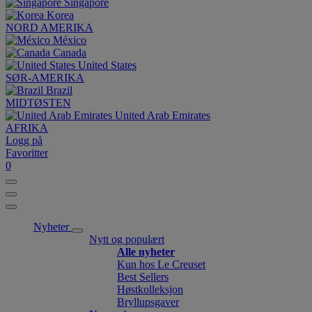
Singapore
Korea
NORD AMERIKA
México
Canada
United States
SØR-AMERIKA
Brazil
MIDTØSTEN
United Arab Emirates
AFRIKA
Logg på
Favoritter
0
Nyheter
Nytt og populært
Alle nyheter
Kun hos Le Creuset
Best Sellers
Høstkolleksjon
Bryllupsgaver