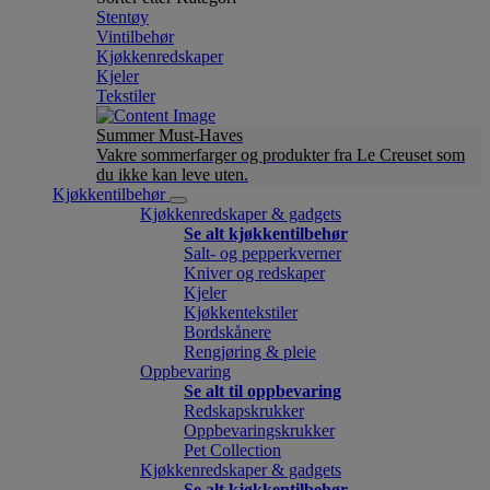
Stentøy
Vintilbehør
Kjøkkenredskaper
Kjeler
Tekstiler
Summer Must-Haves
Vakre sommerfarger og produkter fra Le Creuset som
du ikke kan leve uten.
Kjøkkentilbehør
Kjøkkenredskaper & gadgets
Se alt kjøkkentilbehør
Salt- og pepperkverner
Kniver og redskaper
Kjeler
Kjøkkentekstiler
Bordskånere
Rengjøring & pleie
Oppbevaring
Se alt til oppbevaring
Redskapskrukker
Oppbevaringskrukker
Pet Collection
Kjøkkenredskaper & gadgets
Se alt kjøkkentilbehør