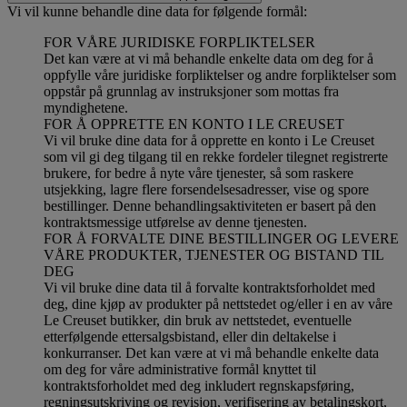
Vi vil kunne behandle dine data for følgende formål:
FOR VÅRE JURIDISKE FORPLIKTELSER
Det kan være at vi må behandle enkelte data om deg for å
oppfylle våre juridiske forpliktelser og andre forpliktelser som
oppstår på grunnlag av instruksjoner som mottas fra
myndighetene.
FOR Å OPPRETTE EN KONTO I LE CREUSET
Vi vil bruke dine data for å opprette en konto i Le Creuset
som vil gi deg tilgang til en rekke fordeler tilegnet registrerte
brukere, for bedre å nyte våre tjenester, så som raskere
utsjekking, lagre flere forsendelsesadresser, vise og spore
bestillinger. Denne behandlingsaktiviteten er basert på den
kontraktsmessige utførelse av denne tjenesten.
FOR Å FORVALTE DINE BESTILLINGER OG LEVERE
VÅRE PRODUKTER, TJENESTER OG BISTAND TIL
DEG
Vi vil bruke dine data til å forvalte kontraktsforholdet med
deg, dine kjøp av produkter på nettstedet og/eller i en av våre
Le Creuset butikker, din bruk av nettstedet, eventuelle
etterfølgende ettersalgsbistand, eller din deltakelse i
konkurranser. Det kan være at vi må behandle enkelte data
om deg for våre administrative formål knyttet til
kontraktsforholdet med deg inkludert regnskapsføring,
regningsutskriving og revisjon, verifisering av betalingskort,