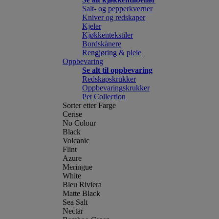
Salt- og pepperkverner
Kniver og redskaper
Kjeler
Kjøkkentekstiler
Bordskånere
Rengjøring & pleie
Oppbevaring
Se alt til oppbevaring
Redskapskrukker
Oppbevaringskrukker
Pet Collection
Sorter etter Farge
Cerise
No Colour
Black
Volcanic
Flint
Azure
Meringue
White
Bleu Riviera
Matte Black
Sea Salt
Nectar