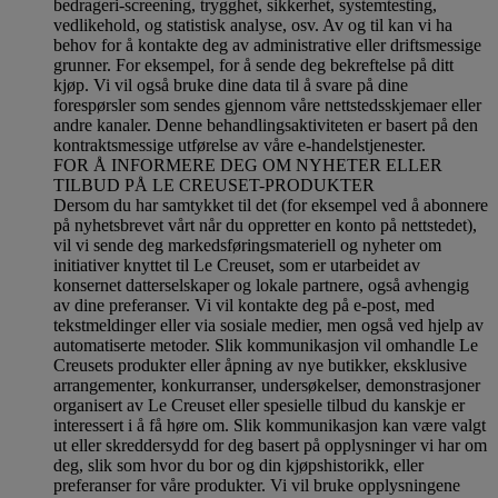
bedrageri-screening, trygghet, sikkerhet, systemtesting,
vedlikehold, og statistisk analyse, osv. Av og til kan vi ha
behov for å kontakte deg av administrative eller driftsmessige
grunner. For eksempel, for å sende deg bekreftelse på ditt
kjøp. Vi vil også bruke dine data til å svare på dine
forespørsler som sendes gjennom våre nettstedsskjemaer eller
andre kanaler. Denne behandlingsaktiviteten er basert på den
kontraktsmessige utførelse av våre e-handelstjenester.
FOR Å INFORMERE DEG OM NYHETER ELLER
TILBUD PÅ LE CREUSET-PRODUKTER
Dersom du har samtykket til det (for eksempel ved å abonnere
på nyhetsbrevet vårt når du oppretter en konto på nettstedet),
vil vi sende deg markedsføringsmateriell og nyheter om
initiativer knyttet til Le Creuset, som er utarbeidet av
konsernet datterselskaper og lokale partnere, også avhengig
av dine preferanser. Vi vil kontakte deg på e-post, med
tekstmeldinger eller via sosiale medier, men også ved hjelp av
automatiserte metoder. Slik kommunikasjon vil omhandle Le
Creusets produkter eller åpning av nye butikker, eksklusive
arrangementer, konkurranser, undersøkelser, demonstrasjoner
organisert av Le Creuset eller spesielle tilbud du kanskje er
interessert i å få høre om. Slik kommunikasjon kan være valgt
ut eller skreddersydd for deg basert på opplysninger vi har om
deg, slik som hvor du bor og din kjøpshistorikk, eller
preferanser for våre produkter. Vi vil bruke opplysningene