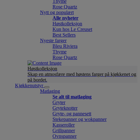
Thyme
Rose Quartz
Nytt og populært
Alle nyheter
Høstkolleksjon
Kun hos Le Creuset
Best Sellers
Nyeste farger
Bleu Riviera
Thyme
Rose Quartz
Høstkolleksjon
Skap en atmosfære med høstens farger på kjøkkenet og
på bordet.
Kjøkkenutstyr
Matlaging
Se alt til matlaging
Gryter
Gryteknotter
Gryte- og pannesett
Stekepanner og wokpanner
Kasseroller
Grillpanner
Ovnspanner