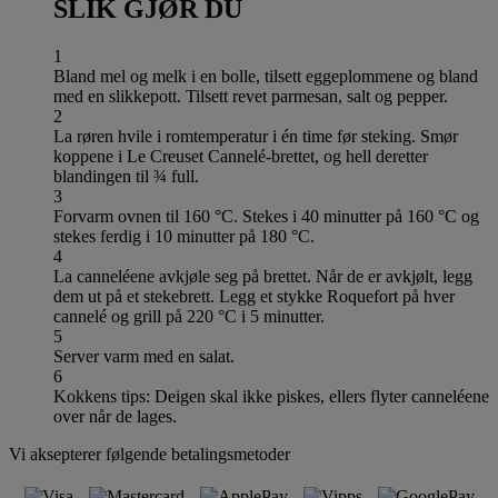
SLIK GJØR DU
1
Bland mel og melk i en bolle, tilsett eggeplommene og bland
med en slikkepott. Tilsett revet parmesan, salt og pepper.
2
La røren hvile i romtemperatur i én time før steking. Smør
koppene i Le Creuset Cannelé-brettet, og hell deretter
blandingen til ¾ full.
3
Forvarm ovnen til 160 °C. Stekes i 40 minutter på 160 °C og
stekes ferdig i 10 minutter på 180 °C.
4
La canneléene avkjøle seg på brettet. Når de er avkjølt, legg
dem ut på et stekebrett. Legg et stykke Roquefort på hver
cannelé og grill på 220 °C i 5 minutter.
5
Server varm med en salat.
6
Kokkens tips: Deigen skal ikke piskes, ellers flyter canneléene
over når de lages.
Vi aksepterer følgende betalingsmetoder