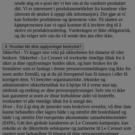
sende deg en e-post der vi ber om at du vurderer produktet
ditt. Vi er interessert i produktanmeldelser fra kundene våre
(dersom de ønsker å oppgi slik informasjon). Det gjør at vi
kan forbedre produktene og tjenestene våre. På slutten av
kjøpsprosessen kan vi også komme til å invitere deg til å
skrive en produktvurdering. Vurderingen er ikke obligatorisk,
og du velger selv om du vil sende den inn eller ikke.
4. Hvordan blir dine opplysninger beskyttet?
Sikkerhet
- Vi legger stor vekt på sikkerheten for dataene til våre
brukere. Sikkerhet - Le Creuset vil iverksette rimelige tiltak for å
sikre at dine opplysninger holdes sikre, og bare brukes for de
formålene som er fastlagt i denne personvernmeldingen (og ikke for
noen andre formål), og at du på forespørsel kan få innsyn i eller få
korrigert dem. Vi benytter organisatoriske, tekniske og
administrative sikkerhetstiltak for å hjelpe til å verne mot tap,
misbruk og endring av dine personopplysninger. Selv om vi ikke
kan garantere at noen av disse forholdene aldri vil inntreffe,
iverksetter vi alle rimelige tiltak for å unngå det.
Hvor
- For å gi deg de tjenester som beskrives ovenfor, vil dine data
kunne behandles eller lagres både i og utenfor ditt bostedsland og
både i og utenfor Det europeiske økonomiske samarbeidsområdet
(EØS). Gitt den globale karakteren av Le Creusets kampanjer, kan
enkelte av de tilknyttede selskapene og partnerne til Le Creuset som
opptrer som behandlere få tilgang til dine personopplysninger