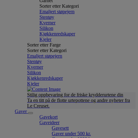
Garnet
Sorter etter Kategori
Emaljert støpejern
Stentøy
Kverner
Silikon
Kjøkkenredskaper
Kjeler
Sorter etter Farge
Sorter etter Kategori
Emaljert støpejern
Stentøy
Kverner
Silikon
Kjøkkenredskaper
Kjeler
Stilig oppbevaring for de friske krydderurtene din
Ta en titt på de flotte urtepottene og andre nyheter fra
Le Creuset.
Gaver
Gavekort
Gaveideer
Gavesett
Gaver under 500 kr.