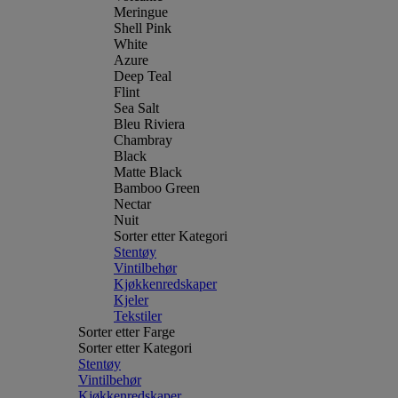
Meringue
Shell Pink
White
Azure
Deep Teal
Flint
Sea Salt
Bleu Riviera
Chambray
Black
Matte Black
Bamboo Green
Nectar
Nuit
Sorter etter Kategori
Stentøy
Vintilbehør
Kjøkkenredskaper
Kjeler
Tekstiler
Sorter etter Farge
Sorter etter Kategori
Stentøy
Vintilbehør
Kjøkkenredskaper