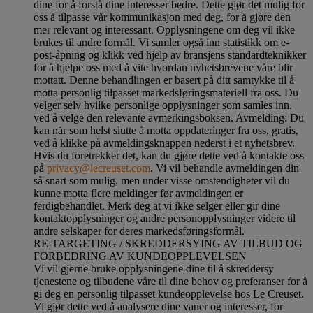
dine for å forstå dine interesser bedre. Dette gjør det mulig for
oss å tilpasse vår kommunikasjon med deg, for å gjøre den
mer relevant og interessant. Opplysningene om deg vil ikke
brukes til andre formål. Vi samler også inn statistikk om e-
post-åpning og klikk ved hjelp av bransjens standardteknikker
for å hjelpe oss med å vite hvordan nyhetsbrevene våre blir
mottatt. Denne behandlingen er basert på ditt samtykke til å
motta personlig tilpasset markedsføringsmateriell fra oss. Du
velger selv hvilke personlige opplysninger som samles inn,
ved å velge den relevante avmerkingsboksen. Avmelding: Du
kan når som helst slutte å motta oppdateringer fra oss, gratis,
ved å klikke på avmeldingsknappen nederst i et nyhetsbrev.
Hvis du foretrekker det, kan du gjøre dette ved å kontakte oss
på
privacy@lecreuset.com
. Vi vil behandle avmeldingen din
så snart som mulig, men under visse omstendigheter vil du
kunne motta flere meldinger før avmeldingen er
ferdigbehandlet.
Merk deg at vi ikke selger eller gir dine
kontaktopplysninger og andre personopplysninger videre til
andre selskaper for deres markedsføringsformål
.
RE-TARGETING / SKREDDERSYING AV TILBUD OG
FORBEDRING AV KUNDEOPPLEVELSEN
Vi vil gjerne bruke opplysningene dine til å skreddersy
tjenestene og tilbudene våre til dine behov og preferanser for å
gi deg en personlig tilpasset kundeopplevelse hos Le Creuset.
Vi gjør dette ved å analysere dine vaner og interesser, for