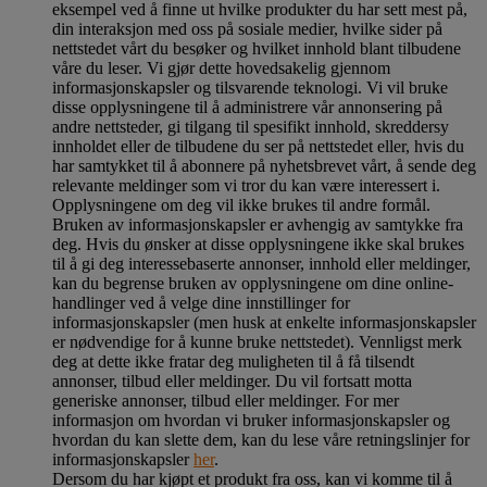
eksempel ved å finne ut hvilke produkter du har sett mest på,
din interaksjon med oss på sosiale medier, hvilke sider på
nettstedet vårt du besøker og hvilket innhold blant tilbudene
våre du leser. Vi gjør dette hovedsakelig gjennom
informasjonskapsler og tilsvarende teknologi. Vi vil bruke
disse opplysningene til å administrere vår annonsering på
andre nettsteder, gi tilgang til spesifikt innhold, skreddersy
innholdet eller de tilbudene du ser på nettstedet eller, hvis du
har samtykket til å abonnere på nyhetsbrevet vårt, å sende deg
relevante meldinger som vi tror du kan være interessert i.
Opplysningene om deg vil ikke brukes til andre formål.
Bruken av informasjonskapsler er avhengig av samtykke fra
deg. Hvis du ønsker at disse opplysningene ikke skal brukes
til å gi deg interessebaserte annonser, innhold eller meldinger,
kan du begrense bruken av opplysningene om dine online-
handlinger ved å velge dine innstillinger for
informasjonskapsler (men husk at enkelte informasjonskapsler
er nødvendige for å kunne bruke nettstedet). Vennligst merk
deg at dette ikke fratar deg muligheten til å få tilsendt
annonser, tilbud eller meldinger. Du vil fortsatt motta
generiske annonser, tilbud eller meldinger. For mer
informasjon om hvordan vi bruker informasjonskapsler og
hvordan du kan slette dem, kan du lese våre retningslinjer for
informasjonskapsler
her
.
Dersom du har kjøpt et produkt fra oss, kan vi komme til å