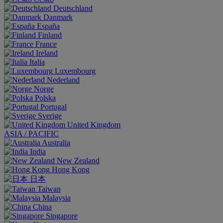
Deutschland
Danmark
España
Finland
France
Ireland
Italia
Luxembourg
Nederland
Norge
Polska
Portugal
Sverige
United Kingdom
ASIA / PACIFIC
Australia
India
New Zealand
Hong Kong
日本
Taiwan
Malaysia
China
Singapore