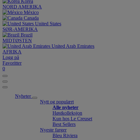
Korea
NORD AMERIKA
México
Canada
United States
SØR-AMERIKA
Brazil
MIDTØSTEN
United Arab Emirates
AFRIKA
Logg på
Favoritter
0
Nyheter
Nytt og populært
Alle nyheter
Høstkolleksjon
Kun hos Le Creuset
Best Sellers
Nyeste farger
Bleu Riviera