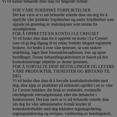
Vi vil kunne behandle dine data for følgende formål:
FOR VÅRE JURIDISKE FORPLIKTELSER
Det kan være at vi må behandle enkelte data om deg for å
oppfylle våre juridiske forpliktelser og andre forpliktelser som
oppstår på grunnlag av instruksjoner som mottas fra
myndighetene.
FOR Å OPPRETTE EN KONTO I LE CREUSET
Vi vil bruke dine data for å opprette en konto i Le Creuset
som vil gi deg tilgang til en rekke fordeler tilegnet registrerte
brukere, for bedre å nyte våre tjenester, så som raskere
utsjekking, lagre flere forsendelsesadresser, vise og spore
bestillinger. Denne behandlingsaktiviteten er basert på den
kontraktsmessige utførelse av denne tjenesten.
FOR Å FORVALTE DINE BESTILLINGER OG LEVERE
VÅRE PRODUKTER, TJENESTER OG BISTAND TIL
DEG
Vi vil bruke dine data til å forvalte kontraktsforholdet med
deg, dine kjøp av produkter på nettstedet og/eller i en av våre
Le Creuset butikker, din bruk av nettstedet, eventuelle
etterfølgende ettersalgsbistand, eller din deltakelse i
konkurranser. Det kan være at vi må behandle enkelte data
om deg for våre administrative formål knyttet til
kontraktsforholdet med deg inkludert regnskapsføring,
regningsutskriving og revisjon, verifisering av betalingskort,