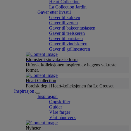
Heart Collection
La Collection Jardin
Gaver etter livsstil
Gaver til kokken
Gaver til verten
Gaver til bakeentusiasten
Gaver til teelskeren
Gaver til baristaen
Gaver til vinelskeren
Gaver til grillmesteren
Blomster i sin vakreste form
Utforsk kolleksjonen inspirert av hagens vakreste
former.
Heart Collection
Forelsk deg i Heart-kolleksjonen fra Le Creuset.
Inspirasjon
Inspirasjon
Oppskrifter
Guider
Våre farger
Vårt håndverk
Nyheter