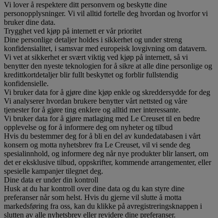
Vi lover å respektere ditt personvern og beskytte dine
personopplysninger. Vi vil alltid fortelle deg hvordan og hvorfor vi
bruker dine data.
Trygghet ved kjøp på internett er vår prioritet
Dine personlige detaljer holdes i sikkerhet og under streng
konfidensialitet, i samsvar med europeisk lovgivning om datavern.
Vi vet at sikkerhet er svært viktig ved kjøp på internett, så vi
benytter den nyeste teknologien for å sikre at alle dine personlige og
kredittkortdetaljer blir fullt beskyttet og forblir fullstendig
konfidensielle.
Vi bruker data for å gjøre dine kjøp enkle og skreddersydde for deg
Vi analyserer hvordan brukere benytter vårt nettsted og våre
tjenester for å gjøre ting enklere og alltid mer interessante.
Vi bruker data for å gjøre matlaging med Le Creuset til en bedre
opplevelse og for å informere deg om nyheter og tilbud
Hvis du bestemmer deg for å bli en del av kundedatabasen i vårt
konsern og motta nyhetsbrev fra Le Creuset, vil vi sende deg
spesialinnhold, og informere deg når nye produkter blir lansert, om
det er eksklusive tilbud, oppskrifter, kommende arrangementer, eller
spesielle kampanjer tilegnet deg.
Dine data er under din kontroll
Husk at du har kontroll over dine data og du kan styre dine
preferanser når som helst. Hvis du gjerne vil slutte å motta
markedsføring fra oss, kan du klikke på avregistreringsknappen i
slutten av alle nyhetsbrev eller revidere dine preferanser.