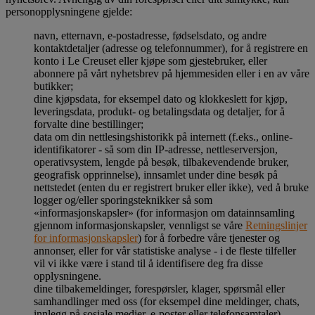
personopplysningene gjelde:
navn, etternavn, e-postadresse, fødselsdato, og andre
kontaktdetaljer (adresse og telefonnummer), for å registrere en
konto i Le Creuset eller kjøpe som gjestebruker, eller
abonnere på vårt nyhetsbrev på hjemmesiden eller i en av våre
butikker;
dine kjøpsdata, for eksempel dato og klokkeslett for kjøp,
leveringsdata, produkt- og betalingsdata og detaljer, for å
forvalte dine bestillinger;
data om din nettlesingshistorikk på internett (f.eks., online-
identifikatorer - så som din IP-adresse, nettleserversjon,
operativsystem, lengde på besøk, tilbakevendende bruker,
geografisk opprinnelse), innsamlet under dine besøk på
nettstedet (enten du er registrert bruker eller ikke), ved å bruke
logger og/eller sporingsteknikker så som
«informasjonskapsler» (for informasjon om datainnsamling
gjennom informasjonskapsler, vennligst se våre
Retningslinjer
for informasjonskapsler
) for å forbedre våre tjenester og
annonser, eller for vår statistiske analyse - i de fleste tilfeller
vil vi ikke være i stand til å identifisere deg fra disse
opplysningene.
dine tilbakemeldinger, forespørsler, klager, spørsmål eller
samhandlinger med oss (for eksempel dine meldinger, chats,
innlegg på sosiale medier, e-poster eller telefonsamtaler).