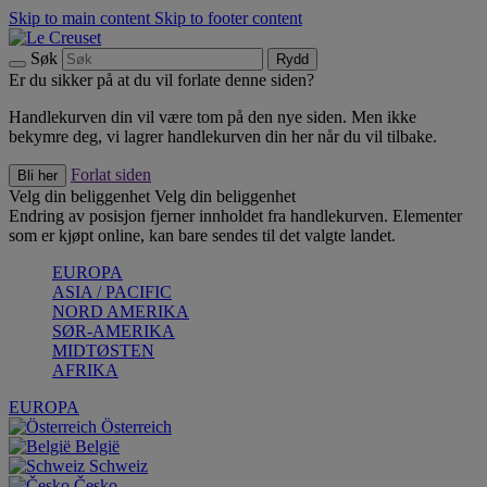
Skip to main content
Skip to footer content
Søk
Rydd
Er du sikker på at du vil forlate denne siden?
Handlekurven din vil være tom på den nye siden. Men ikke
bekymre deg, vi lagrer handlekurven din her når du vil tilbake.
Forlat siden
Bli her
Velg din beliggenhet
Velg din beliggenhet
Endring av posisjon fjerner innholdet fra handlekurven. Elementer
som er kjøpt online, kan bare sendes til det valgte landet.
EUROPA
ASIA / PACIFIC
NORD AMERIKA
SØR-AMERIKA
MIDTØSTEN
AFRIKA
EUROPA
Österreich
België
Schweiz
Česko