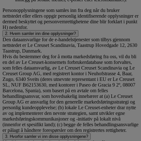
Personopplysningene som samles inn fra deg når du bruker
nettstedet eller ellers oppgir personlig identifiserende opplysninger er
dermed beskyttet og personvernrettighetene dine blir forklart i punkt
H) nedenfor.
2. Hvem samler inn dine opplysninger?
Den dataansvarlige for de e-handelstjenester som tilbys gjennom
nettstedet er Le Creuset Scandinavia, Taastrup Hovedgade 12, 2630
Taastrup, Danmark.
Hvis du bestemmer deg for å motta markedsføring fra oss, vil du bli
en del av Le Creuset-konsernets forbrukerdatabase som forvaltes,
som felles dataansvarlig, av Le Creuset Creuset Scandinavia og Le
Creuset Group AG, med registrert kontor i Neuhofstrasse 4, Baar,
Zugo, 6340 Sveits (deres utnevnte representant i EU er Le Creuset
SL, NUF B62153630, med kontorer i Paseo de Gracia 9 2º, 08007
Barcelona, Spania), som basert på en avtale om felles
behandlingsansvar, som hovedsakelig innebærer at (a) Le Creuset
Group AG er ansvarlig for den generelle markedsføringsstrategi og
personlig kundeopplevelse; (b) lokale Le Creuset-enheter drar nytte
av og implementerer den nevnte strategien, samt utvikler egne
markedsføringskommunikasjoner og -initiativ på lokalt nivå
(innenfor et spesifikt land); (c) begge de felles behandlingsansvarlige
er pålagt å håndtere forespørsler om den registrertes rettigheter.
3. Hvorfor samler vi inn disse opplysningene?