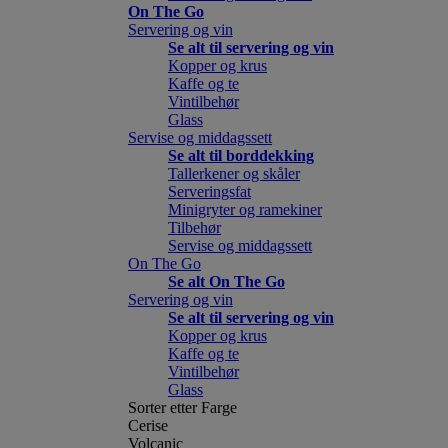
On The Go
Servering og vin
Se alt til servering og vin
Kopper og krus
Kaffe og te
Vintilbehør
Glass
Servise og middagssett
Se alt til borddekking
Tallerkener og skåler
Serveringsfat
Minigryter og ramekiner
Tilbehør
Servise og middagssett
On The Go
Se alt On The Go
Servering og vin
Se alt til servering og vin
Kopper og krus
Kaffe og te
Vintilbehør
Glass
Sorter etter Farge
Cerise
Volcanic