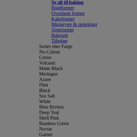
Se alt til baking
Brødformer
Ovnsfaste former
Kakeformer
Minigryter & ramekiner
Terteformer
Bakesett
Tilbehør
Sorter etter Farge
No Colour
Cerise
Volcanic
Matte Black
Meringue
Azure
Flint
Black
Sea Salt
White
Bleu Riviera
Deep Teal
Shell Pink
Bamboo Green
Nectar
Garnet