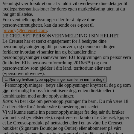
Vennligst vær forsikret om at vi aldri vil overlevere dine detaljer til
tredjepartsorganisasjoner for deres egen markedsføring uten at du
har gitt tillatelse.
For eventuelle opplysninger eller for å utøve dine
personvernrettigheter, kan du sende oss e-post til
privacy@lecreuset.com
.
LE CREUSET PERSONVERNMELDING I SIN HELHET
Le Creuset har et sterkt engasjement for å beskytte dine
personopplysninger og ditt personvern, og denne meldingen
forklarer hvordan vi samler inn og behandler dine
personopplysninger i samsvar med EU-lovgivningen om personvern
(inkludert EUs personvernforordning 2016/679) og den
personvernlov som gjelder i ditt land, territorium eller sted
(«personvernlovene»).
1. Når og hvilken type opplysninger samler vi inn fra deg?
«Personopplysninger» betyr alle opplysninger knyttet til deg og som
gjør det mulig for oss å identifisere deg, enten direkte eller i
kombinasjon med andre opplysninger.
Barn
: Vi ber ikke om personopplysninger fra barn. Du må være 18
år eller eldre for å bruke våre tjenester og nettstedet.
Vi vil kunne samle inn personopplysninger fra deg når du bruker
vårt nettsted («nettstedet»), registrerer en konto i Le Creuset, kjøper
et Le Creuset-produkt på nettstedet eller i en av våre Le Creuset
butikker (Signature Boutique og Outlet) eller abonnerer på vårt
nyhetsbrev. Avhengig av din forespørsel eller ditt samtykke, kan