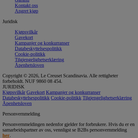
Kontakt oss
Angret kjøp
Juridisk
Kjøpsvilkår
Gavekort
Kampanjer og konkurranser
Databeskyttelsespolitikk
Cookie-politikk
Tilgjengelighetserklæring
Åpenhetsloven
Copyright © 2026, Le Creuset Scandinavia. Alle rettigheter
forbeholdt. NUF 9860 08 454.
JURIDISK
Kjøpsvilkår
Gavekort
Kampanjer og konkurranser
Databeskyttelsespolitikk
Cookie-politikk
Tilgjengelighetserklæring
Åpenhetsloven
Personvernmelding
Personvernmeldingen nedenfor gjelder for forbrukere. Hvis du er en
samarbeidspartner av oss, vennligst se B2Bs personvernmelding
her
.