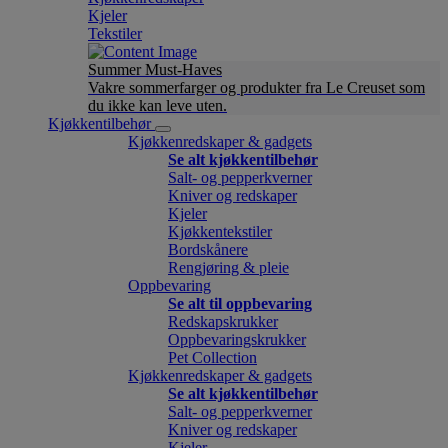
Kjeler
Tekstiler
Summer Must-Haves
Vakre sommerfarger og produkter fra Le Creuset som
du ikke kan leve uten.
Kjøkkentilbehør
Kjøkkenredskaper & gadgets
Se alt kjøkkentilbehør
Salt- og pepperkverner
Kniver og redskaper
Kjeler
Kjøkkentekstiler
Bordskånere
Rengjøring & pleie
Oppbevaring
Se alt til oppbevaring
Redskapskrukker
Oppbevaringskrukker
Pet Collection
Kjøkkenredskaper & gadgets
Se alt kjøkkentilbehør
Salt- og pepperkverner
Kniver og redskaper
Kjeler