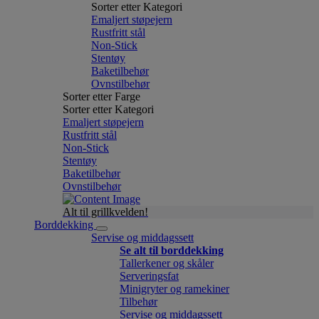
Sorter etter Kategori
Emaljert støpejern
Rustfritt stål
Non-Stick
Stentøy
Baketilbehør
Ovnstilbehør
Sorter etter Farge
Sorter etter Kategori
Emaljert støpejern
Rustfritt stål
Non-Stick
Stentøy
Baketilbehør
Ovnstilbehør
Alt til grillkvelden!
Borddekking
Servise og middagssett
Se alt til borddekking
Tallerkener og skåler
Serveringsfat
Minigryter og ramekiner
Tilbehør
Servise og middagssett