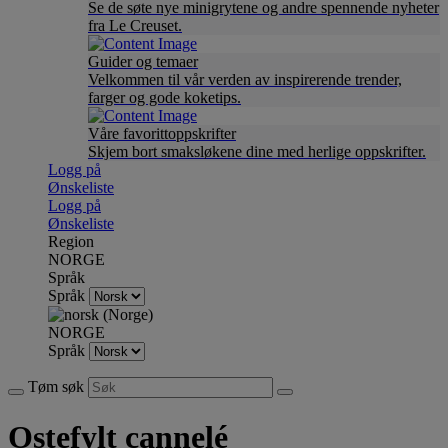
Se de søte nye minigrytene og andre spennende nyheter
fra Le Creuset.
Guider og temaer
Velkommen til vår verden av inspirerende trender,
farger og gode koketips.
Våre favorittoppskrifter
Skjem bort smaksløkene dine med herlige oppskrifter.
Logg på
Ønskeliste
Logg på
Ønskeliste
Region
NORGE
Språk
Språk
NORGE
Språk
Tøm søk
Ostefylt cannelé