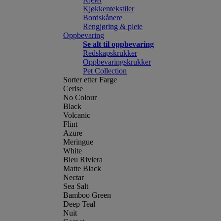
Kjøkkentekstiler
Bordskånere
Rengjøring & pleie
Oppbevaring
Se alt til oppbevaring
Redskapskrukker
Oppbevaringskrukker
Pet Collection
Sorter etter Farge
Cerise
No Colour
Black
Volcanic
Flint
Azure
Meringue
White
Bleu Riviera
Matte Black
Nectar
Sea Salt
Bamboo Green
Deep Teal
Nuit