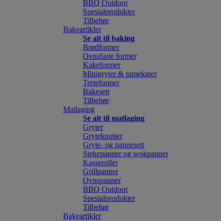
BBQ Outdoor
Spesialprodukter
Tilbehør
Bakeartikler
Se alt til baking
Brødformer
Ovnsfaste former
Kakeformer
Minigryter & ramekiner
Terteformer
Bakesett
Tilbehør
Matlaging
Se alt til matlaging
Gryter
Gryteknotter
Gryte- og pannesett
Stekepanner og wokpanner
Kasseroller
Grillpanner
Ovnspanner
BBQ Outdoor
Spesialprodukter
Tilbehør
Bakeartikler