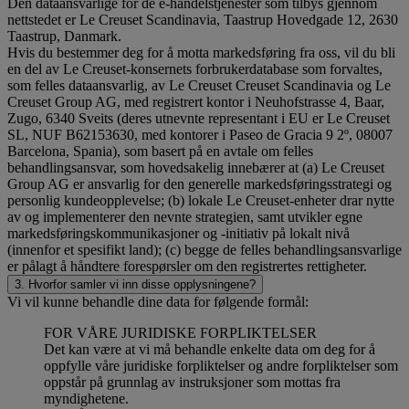
Den dataansvarlige for de e-handelstjenester som tilbys gjennom
nettstedet er Le Creuset Scandinavia, Taastrup Hovedgade 12, 2630
Taastrup, Danmark.
Hvis du bestemmer deg for å motta markedsføring fra oss, vil du bli
en del av Le Creuset-konsernets forbrukerdatabase som forvaltes,
som felles dataansvarlig, av Le Creuset Creuset Scandinavia og Le
Creuset Group AG, med registrert kontor i Neuhofstrasse 4, Baar,
Zugo, 6340 Sveits (deres utnevnte representant i EU er Le Creuset
SL, NUF B62153630, med kontorer i Paseo de Gracia 9 2º, 08007
Barcelona, Spania), som basert på en avtale om felles
behandlingsansvar, som hovedsakelig innebærer at (a) Le Creuset
Group AG er ansvarlig for den generelle markedsføringsstrategi og
personlig kundeopplevelse; (b) lokale Le Creuset-enheter drar nytte
av og implementerer den nevnte strategien, samt utvikler egne
markedsføringskommunikasjoner og -initiativ på lokalt nivå
(innenfor et spesifikt land); (c) begge de felles behandlingsansvarlige
er pålagt å håndtere forespørsler om den registrertes rettigheter.
3. Hvorfor samler vi inn disse opplysningene?
Vi vil kunne behandle dine data for følgende formål:
FOR VÅRE JURIDISKE FORPLIKTELSER
Det kan være at vi må behandle enkelte data om deg for å
oppfylle våre juridiske forpliktelser og andre forpliktelser som
oppstår på grunnlag av instruksjoner som mottas fra
myndighetene.