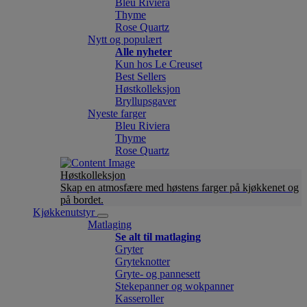
Bleu Riviera
Thyme
Rose Quartz
Nytt og populært
Alle nyheter
Kun hos Le Creuset
Best Sellers
Høstkolleksjon
Bryllupsgaver
Nyeste farger
Bleu Riviera
Thyme
Rose Quartz
Høstkolleksjon
Skap en atmosfære med høstens farger på kjøkkenet og
på bordet.
Kjøkkenutstyr
Matlaging
Se alt til matlaging
Gryter
Gryteknotter
Gryte- og pannesett
Stekepanner og wokpanner
Kasseroller