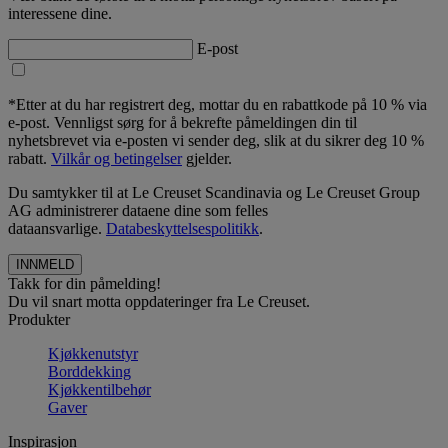
interessene dine.
E-post
*Etter at du har registrert deg, mottar du en rabattkode på 10 % via
e-post. Vennligst sørg for å bekrefte påmeldingen din til
nyhetsbrevet via e-posten vi sender deg, slik at du sikrer deg 10 %
rabatt.
Vilkår og betingelser
gjelder.
Du samtykker til at Le Creuset Scandinavia og Le Creuset Group
AG administrerer dataene dine som felles
dataansvarlige.
Databeskyttelsespolitikk
.
Takk for din påmelding!
Du vil snart motta oppdateringer fra Le Creuset.
Produkter
Kjøkkenutstyr
Borddekking
Kjøkkentilbehør
Gaver
Inspirasjon