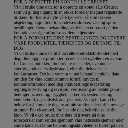
FOR Å OPPRETTE EN KONTO I LE CREUSET
Vi vil bruke dine data for å opprette en konto i Le Creuset
som vil gi deg tilgang til en rekke fordeler tilegnet registrerte
brukere, for bedre å nyte våre tjenester, så som raskere
utsjekking, lagre flere forsendelsesadresser, vise og spore
bestillinger. Denne behandlingsaktiviteten er basert på den
kontraktsmessige utførelse av denne tjenesten.
FOR Å FORVALTE DINE BESTILLINGER OG LEVERE
VÅRE PRODUKTER, TJENESTER OG BISTAND TIL
DEG
Vi vil bruke dine data til å forvalte kontraktsforholdet med
deg, dine kjøp av produkter på nettstedet og/eller i en av våre
Le Creuset butikker, din bruk av nettstedet, eventuelle
etterfølgende ettersalgsbistand, eller din deltakelse i
konkurranser. Det kan være at vi må behandle enkelte data
om deg for våre administrative formål knyttet til
kontraktsforholdet med deg inkludert regnskapsføring,
regningsutskriving og revisjon, verifisering av betalingskort,
bedrageri-screening, trygghet, sikkerhet, systemtesting,
vedlikehold, og statistisk analyse, osv. Av og til kan vi ha
behov for å kontakte deg av administrative eller driftsmessige
grunner. For eksempel, for å sende deg bekreftelse på ditt
kjøp. Vi vil også bruke dine data til å svare på dine
forespørsler som sendes gjennom våre nettstedsskjemaer eller
andre kanaler. Denne behandlingsaktiviteten er basert på den