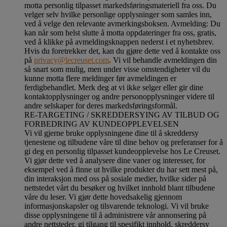
motta personlig tilpasset markedsføringsmateriell fra oss. Du
velger selv hvilke personlige opplysninger som samles inn,
ved å velge den relevante avmerkingsboksen. Avmelding: Du
kan når som helst slutte å motta oppdateringer fra oss, gratis,
ved å klikke på avmeldingsknappen nederst i et nyhetsbrev.
Hvis du foretrekker det, kan du gjøre dette ved å kontakte oss
på
privacy@lecreuset.com
. Vi vil behandle avmeldingen din
så snart som mulig, men under visse omstendigheter vil du
kunne motta flere meldinger før avmeldingen er
ferdigbehandlet.
Merk deg at vi ikke selger eller gir dine
kontaktopplysninger og andre personopplysninger videre til
andre selskaper for deres markedsføringsformål
.
RE-TARGETING / SKREDDERSYING AV TILBUD OG
FORBEDRING AV KUNDEOPPLEVELSEN
Vi vil gjerne bruke opplysningene dine til å skreddersy
tjenestene og tilbudene våre til dine behov og preferanser for å
gi deg en personlig tilpasset kundeopplevelse hos Le Creuset.
Vi gjør dette ved å analysere dine vaner og interesser, for
eksempel ved å finne ut hvilke produkter du har sett mest på,
din interaksjon med oss på sosiale medier, hvilke sider på
nettstedet vårt du besøker og hvilket innhold blant tilbudene
våre du leser. Vi gjør dette hovedsakelig gjennom
informasjonskapsler og tilsvarende teknologi. Vi vil bruke
disse opplysningene til å administrere vår annonsering på
andre nettsteder, gi tilgang til spesifikt innhold, skreddersy