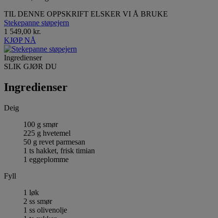
TIL DENNE OPPSKRIFT ELSKER VI Å BRUKE
Stekepanne støpejern
1 549,00 kr.
KJØP NÅ
Ingredienser
SLIK GJØR DU
Ingredienser
Deig
100 g smør
225 g hvetemel
50 g revet parmesan
1 ts hakket, frisk timian
1 eggeplomme
Fyll
1 løk
2 ss smør
1 ss olivenolje