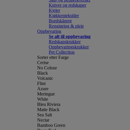
Kniver og redskaper
Kjeler
Kjøkkentekstiler
Bordskånere
Rengjøring & pleie
Oppbevaring
Se alt til oppbevaring
Redskapskrukker
Oppbevaringskrukker
Pet Collection
Sorter etter Farge
Cerise
No Colour
Black
Volcanic
Flint
Azure
Meringue
White
Bleu Riviera
Matte Black
Sea Salt
Nectar
Bamboo Green