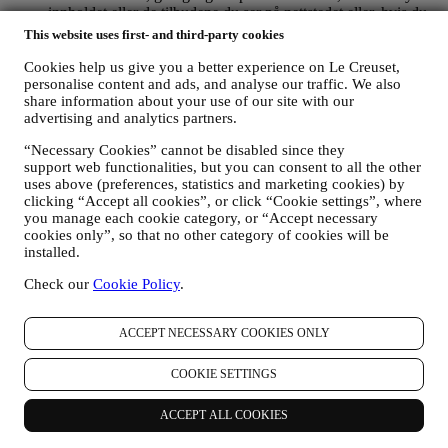
innholdet eller de tilbudene du ser på nettstedet eller, hvis du
har samtykket til å abonnere på nyhetsbrevet vårt, å sende deg
This website uses first- and third-party cookies
relevante meldinger som vi tror du kan være interessert i.
Opplysningene om deg vil ikke brukes til andre formål.
Cookies help us give you a better experience on Le Creuset,
Bruken av informasjonskapsler er avhengig av samtykke fra
personalise content and ads, and analyse our traffic. We also
share information about your use of our site with our
deg. Hvis du ønsker at disse opplysningene ikke skal brukes
advertising and analytics partners.
til å gi deg interessebaserte annonser, innhold eller meldinger,
kan du begrense bruken av opplysningene om dine online-
“Necessary Cookies” cannot be disabled since they
handlinger ved å velge dine innstillinger for
support web functionalities, but you can consent to all the other
informasjonskapsler (men husk at enkelte informasjonskapsler
uses above (preferences, statistics and marketing cookies) by
er nødvendige for å kunne bruke nettstedet). Vennligst merk
clicking “Accept all cookies”, or click “Cookie settings”, where
deg at dette ikke fratar deg muligheten til å få tilsendt
you manage each cookie category, or “Accept necessary
annonser, tilbud eller meldinger. Du vil fortsatt motta
cookies only”, so that no other category of cookies will be
generiske annonser, tilbud eller meldinger. For mer
installed.
informasjon om hvordan vi bruker informasjonskapsler og
hvordan du kan slette dem, kan du lese våre retningslinjer for
Check our
Cookie Policy
.
informasjonskapsler
her
.
Dersom du har kjøpt et produkt fra oss, kan vi komme til å
ACCEPT NECESSARY COOKIES ONLY
sende deg en e-post der vi ber om at du vurderer produktet
ditt. Vi er interessert i produktanmeldelser fra kundene våre
(dersom de ønsker å oppgi slik informasjon). Det gjør at vi
COOKIE SETTINGS
kan forbedre produktene og tjenestene våre. På slutten av
kjøpsprosessen kan vi også komme til å invitere deg til å
ACCEPT ALL COOKIES
skrive en produktvurdering. Vurderingen er ikke obligatorisk,
og du velger selv om du vil sende den inn eller ikke.