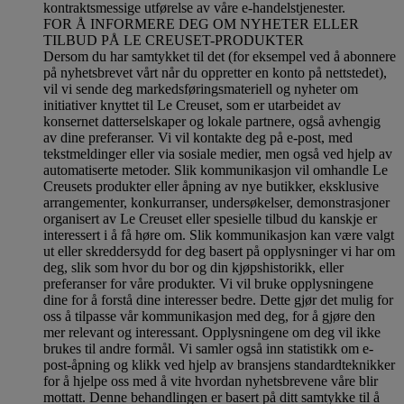
kontraktsmessige utførelse av våre e-handelstjenester.
FOR Å INFORMERE DEG OM NYHETER ELLER
TILBUD PÅ LE CREUSET-PRODUKTER
Dersom du har samtykket til det (for eksempel ved å abonnere
på nyhetsbrevet vårt når du oppretter en konto på nettstedet),
vil vi sende deg markedsføringsmateriell og nyheter om
initiativer knyttet til Le Creuset, som er utarbeidet av
konsernet datterselskaper og lokale partnere, også avhengig
av dine preferanser. Vi vil kontakte deg på e-post, med
tekstmeldinger eller via sosiale medier, men også ved hjelp av
automatiserte metoder. Slik kommunikasjon vil omhandle Le
Creusets produkter eller åpning av nye butikker, eksklusive
arrangementer, konkurranser, undersøkelser, demonstrasjoner
organisert av Le Creuset eller spesielle tilbud du kanskje er
interessert i å få høre om. Slik kommunikasjon kan være valgt
ut eller skreddersydd for deg basert på opplysninger vi har om
deg, slik som hvor du bor og din kjøpshistorikk, eller
preferanser for våre produkter. Vi vil bruke opplysningene
dine for å forstå dine interesser bedre. Dette gjør det mulig for
oss å tilpasse vår kommunikasjon med deg, for å gjøre den
mer relevant og interessant. Opplysningene om deg vil ikke
brukes til andre formål. Vi samler også inn statistikk om e-
post-åpning og klikk ved hjelp av bransjens standardteknikker
for å hjelpe oss med å vite hvordan nyhetsbrevene våre blir
mottatt. Denne behandlingen er basert på ditt samtykke til å