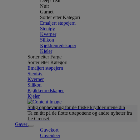
Deep Teal
Nuit
Garnet
Sorter etter Kategori
Emaljert støpejern
Stentøy
Kverner
Silikon
Kjøkkenredskaper
Kjeler
Sorter etter Farge
Sorter etter Kategori
Emaljert støpejern
Stentøy
Kverner
Silikon
Kjøkkenredskaper
Kjeler
Stilig oppbevaring for de friske krydderurtene din
Ta en titt på de flotte urtepottene og andre nyheter fra
Le Creuset.
Gaver
Gavekort
Gaveideer