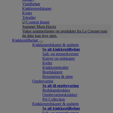
Vintilbehør
Kjøkkenredskaper
Kjeler
Tekstiler
Summer Must-Haves
Vakre sommerfarger og produkter fra Le Creuset som
du ikke kan leve uten.
Kjøkkentilbehør
Kjøkkenredskaper & gadgets
Se alt kjøkkentilbehør
Salt- og pepperkverner
Kniver og redskaper
Kjeler
Kjøkkentekstiler
Bordskånere
Rengjøring & pleie
Oppbevaring
Se alt til oppbevaring
Redskapskrukker
Oppbevaringskrukker
Pet Collection
Kjøkkenredskaper & gadgets
Se alt kjøkkentilbehør
Salt- og pepperkverner