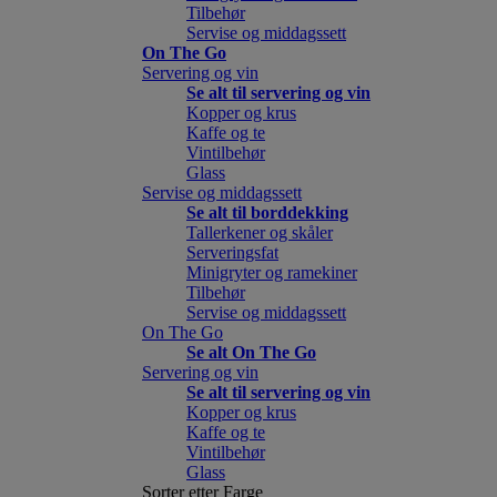
Tilbehør
Servise og middagssett
On The Go
Servering og vin
Se alt til servering og vin
Kopper og krus
Kaffe og te
Vintilbehør
Glass
Servise og middagssett
Se alt til borddekking
Tallerkener og skåler
Serveringsfat
Minigryter og ramekiner
Tilbehør
Servise og middagssett
On The Go
Se alt On The Go
Servering og vin
Se alt til servering og vin
Kopper og krus
Kaffe og te
Vintilbehør
Glass
Sorter etter Farge