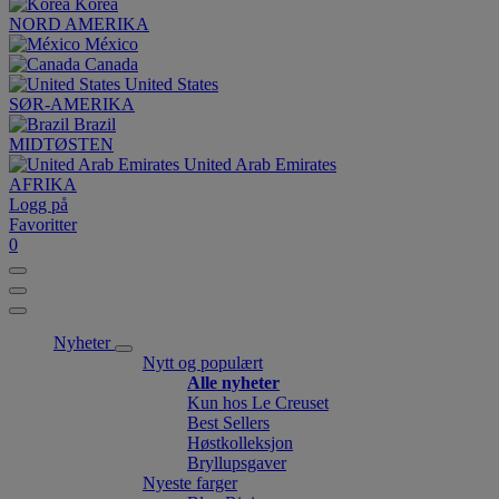
Korea
NORD AMERIKA
México
Canada
United States
SØR-AMERIKA
Brazil
MIDTØSTEN
United Arab Emirates
AFRIKA
Logg på
Favoritter
0
Nyheter
Nytt og populært
Alle nyheter
Kun hos Le Creuset
Best Sellers
Høstkolleksjon
Bryllupsgaver
Nyeste farger