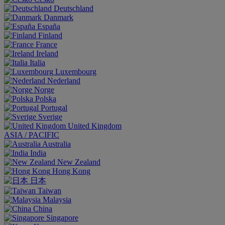
Deutschland
Danmark
España
Finland
France
Ireland
Italia
Luxembourg
Nederland
Norge
Polska
Portugal
Sverige
United Kingdom
ASIA / PACIFIC
Australia
India
New Zealand
Hong Kong
日本
Taiwan
Malaysia
China
Singapore