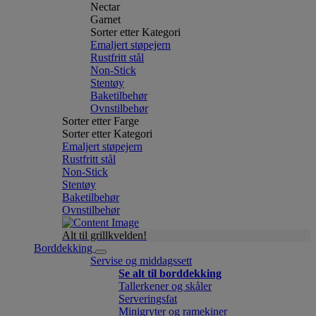
Nectar
Garnet
Sorter etter Kategori
Emaljert støpejern
Rustfritt stål
Non-Stick
Stentøy
Baketilbehør
Ovnstilbehør
Sorter etter Farge
Sorter etter Kategori
Emaljert støpejern
Rustfritt stål
Non-Stick
Stentøy
Baketilbehør
Ovnstilbehør
Alt til grillkvelden!
Borddekking
Servise og middagssett
Se alt til borddekking
Tallerkener og skåler
Serveringsfat
Minigryter og ramekiner