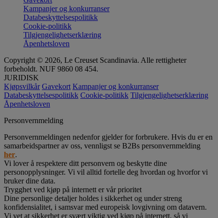
Kampanjer og konkurranser
Databeskyttelsespolitikk
Cookie-politikk
Tilgjengelighetserklæring
Åpenhetsloven
Copyright © 2026, Le Creuset Scandinavia. Alle rettigheter
forbeholdt. NUF 9860 08 454.
JURIDISK
Kjøpsvilkår
Gavekort
Kampanjer og konkurranser
Databeskyttelsespolitikk
Cookie-politikk
Tilgjengelighetserklæring
Åpenhetsloven
Personvernmelding
Personvernmeldingen nedenfor gjelder for forbrukere. Hvis du er en
samarbeidspartner av oss, vennligst se B2Bs personvernmelding
her
.
Vi lover å respektere ditt personvern og beskytte dine
personopplysninger. Vi vil alltid fortelle deg hvordan og hvorfor vi
bruker dine data.
Trygghet ved kjøp på internett er vår prioritet
Dine personlige detaljer holdes i sikkerhet og under streng
konfidensialitet, i samsvar med europeisk lovgivning om datavern.
Vi vet at sikkerhet er svært viktig ved kjøp på internett, så vi