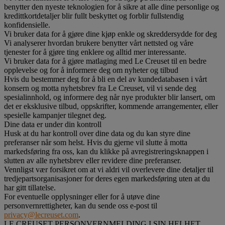
benytter den nyeste teknologien for å sikre at alle dine personlige og
kredittkortdetaljer blir fullt beskyttet og forblir fullstendig
konfidensielle.
Vi bruker data for å gjøre dine kjøp enkle og skreddersydde for deg
Vi analyserer hvordan brukere benytter vårt nettsted og våre
tjenester for å gjøre ting enklere og alltid mer interessante.
Vi bruker data for å gjøre matlaging med Le Creuset til en bedre
opplevelse og for å informere deg om nyheter og tilbud
Hvis du bestemmer deg for å bli en del av kundedatabasen i vårt
konsern og motta nyhetsbrev fra Le Creuset, vil vi sende deg
spesialinnhold, og informere deg når nye produkter blir lansert, om
det er eksklusive tilbud, oppskrifter, kommende arrangementer, eller
spesielle kampanjer tilegnet deg.
Dine data er under din kontroll
Husk at du har kontroll over dine data og du kan styre dine
preferanser når som helst. Hvis du gjerne vil slutte å motta
markedsføring fra oss, kan du klikke på avregistreringsknappen i
slutten av alle nyhetsbrev eller revidere dine preferanser.
Vennligst vær forsikret om at vi aldri vil overlevere dine detaljer til
tredjepartsorganisasjoner for deres egen markedsføring uten at du
har gitt tillatelse.
For eventuelle opplysninger eller for å utøve dine
personvernrettigheter, kan du sende oss e-post til
privacy@lecreuset.com
.
LE CREUSET PERSONVERNMELDING I SIN HELHET