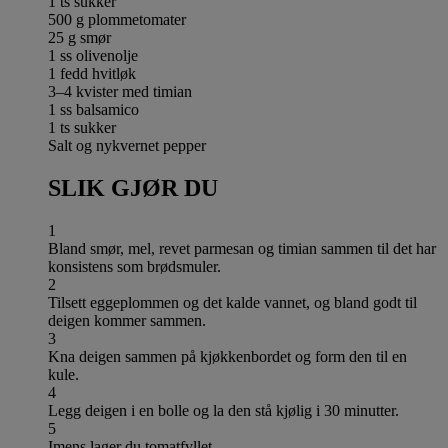
1 ts sukker
500 g plommetomater
25 g smør
1 ss olivenolje
1 fedd hvitløk
3–4 kvister med timian
1 ss balsamico
1 ts sukker
Salt og nykvernet pepper
SLIK GJØR DU
1
Bland smør, mel, revet parmesan og timian sammen til det har
konsistens som brødsmuler.
2
Tilsett eggeplommen og det kalde vannet, og bland godt til
deigen kommer sammen.
3
Kna deigen sammen på kjøkkenbordet og form den til en
kule.
4
Legg deigen i en bolle og la den stå kjølig i 30 minutter.
5
Imens lager du tomatfyllet.