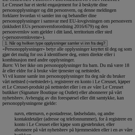
Le Creuset har et sterkt engasjement for å beskytte dine
personopplysninger og ditt personvern, og denne meldingen
forklarer hvordan vi samler inn og behandler dine
personopplysninger i samsvar med EU-lovgivningen om personvern
(inkludert EUs personvernforordning 2016/679) og den
personvernlov som gjelder i ditt land, territorium eller sted
(«personvernlovene»).
1. Når og hvilken type opplysninger samler vi inn fra deg?
«Personopplysninger» betyr alle opplysninger knyttet til deg og som
gjør det mulig for oss å identifisere deg, enten direkte eller i
kombinasjon med andre opplysninger.
Barn
: Vi ber ikke om personopplysninger fra barn. Du må være 18
år eller eldre for å bruke våre tjenester og nettstedet.
Vi vil kunne samle inn personopplysninger fra deg når du bruker
vårt nettsted («nettstedet»), registrerer en konto i Le Creuset, kjøper
et Le Creuset-produkt på nettstedet eller i en av våre Le Creuset
butikker (Signature Boutique og Outlet) eller abonnerer på vårt
nyhetsbrev. Avhengig av din forespørsel eller ditt samtykke, kan
personopplysningene gjelde:
navn, etternavn, e-postadresse, fødselsdato, og andre
kontaktdetaljer (adresse og telefonnummer), for å registrere en
konto i Le Creuset eller kjøpe som gjestebruker, eller
abonnere på vårt nyhetsbrev på hjemmesiden eller i en av våre