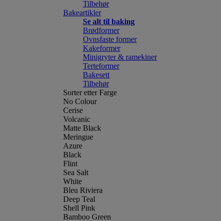
Tilbehør
Bakeartikler
Se alt til baking
Brødformer
Ovnsfaste former
Kakeformer
Minigryter & ramekiner
Terteformer
Bakesett
Tilbehør
Sorter etter Farge
No Colour
Cerise
Volcanic
Matte Black
Meringue
Azure
Black
Flint
Sea Salt
White
Bleu Riviera
Deep Teal
Shell Pink
Bamboo Green