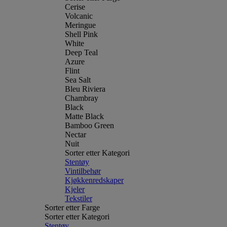
Cerise
Volcanic
Meringue
Shell Pink
White
Deep Teal
Azure
Flint
Sea Salt
Bleu Riviera
Chambray
Black
Matte Black
Bamboo Green
Nectar
Nuit
Sorter etter Kategori
Stentøy
Vintilbehør
Kjøkkenredskaper
Kjeler
Tekstiler
Sorter etter Farge
Sorter etter Kategori
Stentøy