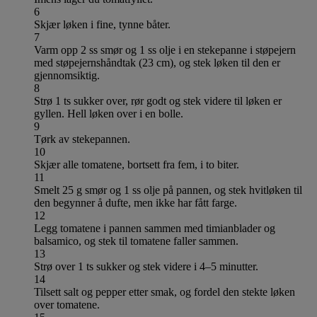
6
Skjær løken i fine, tynne båter.
7
Varm opp 2 ss smør og 1 ss olje i en stekepanne i støpejern
med støpejernshåndtak (23 cm), og stek løken til den er
gjennomsiktig.
8
Strø 1 ts sukker over, rør godt og stek videre til løken er
gyllen. Hell løken over i en bolle.
9
Tørk av stekepannen.
10
Skjær alle tomatene, bortsett fra fem, i to biter.
11
Smelt 25 g smør og 1 ss olje på pannen, og stek hvitløken til
den begynner å dufte, men ikke har fått farge.
12
Legg tomatene i pannen sammen med timianblader og
balsamico, og stek til tomatene faller sammen.
13
Strø over 1 ts sukker og stek videre i 4–5 minutter.
14
Tilsett salt og pepper etter smak, og fordel den stekte løken
over tomatene.