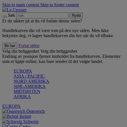
Skip to main content
Skip to footer content
Søk
Rydd
Er du sikker på at du vil forlate denne siden?
Handlekurven din vil være tom på den nye siden. Men ikke
bekymre deg, vi lagrer handlekurven din her når du vil tilbake.
Forlat siden
Bli her
Velg din beliggenhet
Velg din beliggenhet
Endring av posisjon fjerner innholdet fra handlekurven. Elementer
som er kjøpt online, kan bare sendes til det valgte landet.
EUROPA
ASIA / PACIFIC
NORD AMERIKA
SØR-AMERIKA
MIDTØSTEN
AFRIKA
EUROPA
Österreich
België
Schweiz
Česko