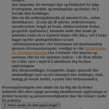
butikker;
dine kjøpsdata, for eksempel dato og klokkeslett for kjøp,
leveringsdata, produkt- og betalingsdata og detaljer, for å
forvalte dine bestillinger;
data om din nettlesingshistorikk på internett (f.eks., online-
identifikatorer - så som din IP-adresse, nettleserversjon,
operativsystem, lengde på besøk, tilbakevendende bruker,
geografisk opprinnelse), innsamlet under dine besøk på
nettstedet (enten du er registrert bruker eller ikke), ved å bruke
logger og/eller sporingsteknikker så som
«informasjonskapsler» (for informasjon om datainnsamling
gjennom informasjonskapsler, vennligst se våre
Retningslinjer
for informasjonskapsler
) for å forbedre våre tjenester og
annonser, eller for vår statistiske analyse - i de fleste tilfeller
vil vi ikke være i stand til å identifisere deg fra disse
opplysningene.
dine tilbakemeldinger, forespørsler, klager, spørsmål eller
samhandlinger med oss (for eksempel dine meldinger, chats,
innlegg på sosiale medier, e-poster eller telefonsamtaler).
Personopplysningene som samles inn fra deg når du bruker
nettstedet eller ellers oppgir personlig identifiserende opplysninger er
dermed beskyttet og personvernrettighetene dine blir forklart i punkt
H) nedenfor.
2. Hvem samler inn dine opplysninger?