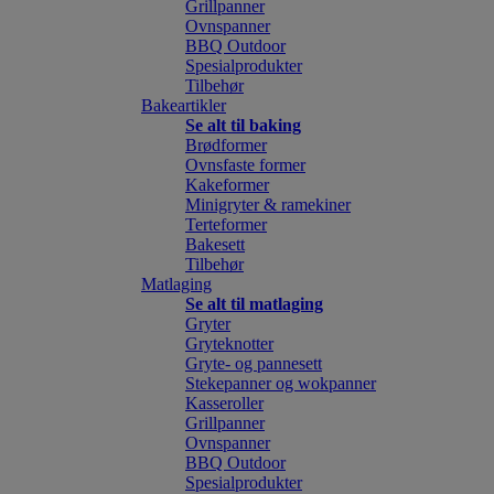
Grillpanner
Ovnspanner
BBQ Outdoor
Spesialprodukter
Tilbehør
Bakeartikler
Se alt til baking
Brødformer
Ovnsfaste former
Kakeformer
Minigryter & ramekiner
Terteformer
Bakesett
Tilbehør
Matlaging
Se alt til matlaging
Gryter
Gryteknotter
Gryte- og pannesett
Stekepanner og wokpanner
Kasseroller
Grillpanner
Ovnspanner
BBQ Outdoor
Spesialprodukter