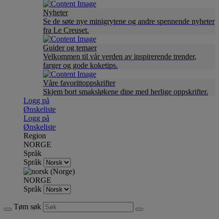
Nyheter
Se de søte nye minigrytene og andre spennende nyheter
fra Le Creuset.
Guider og temaer
Velkommen til vår verden av inspirerende trender,
farger og gode koketips.
Våre favorittoppskrifter
Skjem bort smaksløkene dine med herlige oppskrifter.
Logg på
Ønskeliste
Logg på
Ønskeliste
Region
NORGE
Språk
Språk
NORGE
Språk
Tøm søk