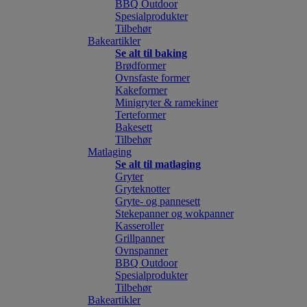
BBQ Outdoor
Spesialprodukter
Tilbehør
Bakeartikler
Se alt til baking
Brødformer
Ovnsfaste former
Kakeformer
Minigryter & ramekiner
Terteformer
Bakesett
Tilbehør
Matlaging
Se alt til matlaging
Gryter
Gryteknotter
Gryte- og pannesett
Stekepanner og wokpanner
Kasseroller
Grillpanner
Ovnspanner
BBQ Outdoor
Spesialprodukter
Tilbehør
Bakeartikler