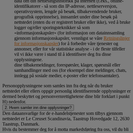
data om din nettlesingshistorikk på internett (f.eks., online-
identifikatorer - så som din IP-adresse, nettleserversjon,
operativsystem, lengde på besøk, tilbakevendende bruker,
geografisk opprinnelse), innsamlet under dine besøk på
nettstedet (enten du er registrert bruker eller ikke), ved å bruke
logger og/eller sporingsteknikker så som
«informasjonskapsler» (for informasjon om datainnsamling
gjennom informasjonskapsler, vennligst se våre
Retningslinjer
for informasjonskapsler
) for å forbedre våre tjenester og
annonser, eller for vår statistiske analyse - i de fleste tilfeller
vil vi ikke være i stand til å identifisere deg fra disse
opplysningene.
dine tilbakemeldinger, forespørsler, klager, spørsmål eller
samhandlinger med oss (for eksempel dine meldinger, chats,
innlegg på sosiale medier, e-poster eller telefonsamtaler).
Personopplysningene som samles inn fra deg når du bruker
nettstedet eller ellers oppgir personlig identifiserende opplysninger er
dermed beskyttet og personvernrettighetene dine blir forklart i punkt
H) nedenfor.
2. Hvem samler inn dine opplysninger?
Den dataansvarlige for de e-handelstjenester som tilbys gjennom
nettstedet er Le Creuset Scandinavia, Taastrup Hovedgade 12, 2630
Taastrup, Danmark.
Hvis du bestemmer deg for å motta markedsføring fra oss, vil du bli