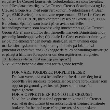
en del av Le Creuset-konsernets forbrukerdatabase som forvaltes,
som felles dataansvarlig, av Le Creuset Creuset Scandinavia og Le
Creuset Group AG, med registrert kontor i Neuhofstrasse 4, Baar,
Zugo, 6340 Sveits (deres utnevnte representant i EU er Le Creuset
SL, NUF B62153630, med kontorer i Paseo de Gracia 9 2º, 08007
Barcelona, Spania), som basert på en avtale om felles
behandlingsansvar, som hovedsakelig innebærer at (a) Le Creuset
Group AG er ansvarlig for den generelle markedsføringsstrategi og
personlig kundeopplevelse; (b) lokale Le Creuset-enheter drar nytte
av og implementerer den nevnte strategien, samt utvikler egne
markedsføringskommunikasjoner og -initiativ på lokalt nivå
(innenfor et spesifikt land); (c) begge de felles behandlingsansvarlige
er pålagt å håndtere forespørsler om den registrertes rettigheter.
3. Hvorfor samler vi inn disse opplysningene?
Vi vil kunne behandle dine data for følgende formål:
FOR VÅRE JURIDISKE FORPLIKTELSER
Det kan være at vi må behandle enkelte data om deg for å
oppfylle våre juridiske forpliktelser og andre forpliktelser som
oppstår på grunnlag av instruksjoner som mottas fra
myndighetene.
FOR Å OPPRETTE EN KONTO I LE CREUSET
Vi vil bruke dine data for å opprette en konto i Le Creuset
som vil gi deg tilgang til en rekke fordeler tilegnet registrerte
brukere, for bedre å nyte våre tjenester, så som raskere