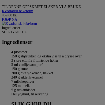
TIL DENNE OPPSKRIFT ELSKER VI Å BRUKE
Kvadratisk bakeform
459,00 kr.
KJØP NÅ
Ingredienser
SLIK GJØR DU
Ingredienser
4 plommer
150 g strøsukker, og ekstra 2 ss til å drysse over
3 store egg fra frittgående høner
5 ml vanilje som puré
150 g smør
200 g hvit sjokolade, hakket
240 g siktet hvetemel
7 mlbakepulver
125 ml melk
5 g timianblader
Hel yoghurt, til servering
SLIK GJØR DU