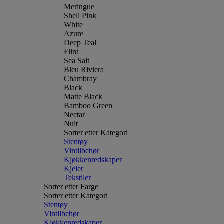
Meringue
Shell Pink
White
Azure
Deep Teal
Flint
Sea Salt
Bleu Riviera
Chambray
Black
Matte Black
Bamboo Green
Nectar
Nuit
Sorter etter Kategori
Stentøy
Vintilbehør
Kjøkkenredskaper
Kjeler
Tekstiler
Sorter etter Farge
Sorter etter Kategori
Stentøy
Vintilbehør
Kjøkkenredskaper