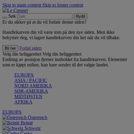
Skip to main content
Skip to footer content
Søk
Rydd
Er du sikker på at du vil forlate denne siden?
Handlekurven din vil være tom på den nye siden. Men ikke
bekymre deg, vi lagrer handlekurven din her når du vil tilbake.
Forlat siden
Bli her
Velg din beliggenhet
Velg din beliggenhet
Endring av posisjon fjerner innholdet fra handlekurven. Elementer
som er kjøpt online, kan bare sendes til det valgte landet.
EUROPA
ASIA / PACIFIC
NORD AMERIKA
SØR-AMERIKA
MIDTØSTEN
AFRIKA
EUROPA
Österreich
België
Schweiz
Česko