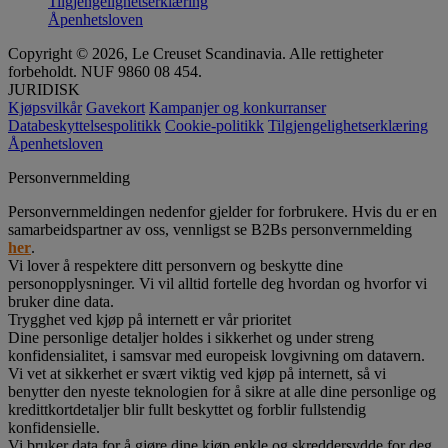
Tilgjengelighetserklæring
Åpenhetsloven
Copyright © 2026, Le Creuset Scandinavia. Alle rettigheter
forbeholdt. NUF 9860 08 454.
JURIDISK
Kjøpsvilkår
Gavekort
Kampanjer og konkurranser
Databeskyttelsespolitikk
Cookie-politikk
Tilgjengelighetserklæring
Åpenhetsloven
Personvernmelding
Personvernmeldingen nedenfor gjelder for forbrukere. Hvis du er en
samarbeidspartner av oss, vennligst se B2Bs personvernmelding
her
.
Vi lover å respektere ditt personvern og beskytte dine
personopplysninger. Vi vil alltid fortelle deg hvordan og hvorfor vi
bruker dine data.
Trygghet ved kjøp på internett er vår prioritet
Dine personlige detaljer holdes i sikkerhet og under streng
konfidensialitet, i samsvar med europeisk lovgivning om datavern.
Vi vet at sikkerhet er svært viktig ved kjøp på internett, så vi
benytter den nyeste teknologien for å sikre at alle dine personlige og
kredittkortdetaljer blir fullt beskyttet og forblir fullstendig
konfidensielle.
Vi bruker data for å gjøre dine kjøp enkle og skreddersydde for deg