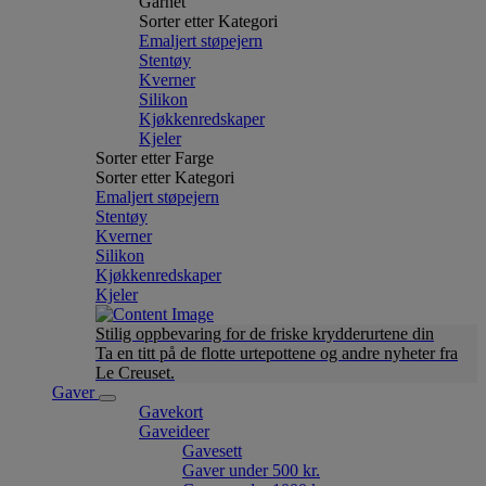
Garnet
Sorter etter Kategori
Emaljert støpejern
Stentøy
Kverner
Silikon
Kjøkkenredskaper
Kjeler
Sorter etter Farge
Sorter etter Kategori
Emaljert støpejern
Stentøy
Kverner
Silikon
Kjøkkenredskaper
Kjeler
Stilig oppbevaring for de friske krydderurtene din
Ta en titt på de flotte urtepottene og andre nyheter fra
Le Creuset.
Gaver
Gavekort
Gaveideer
Gavesett
Gaver under 500 kr.