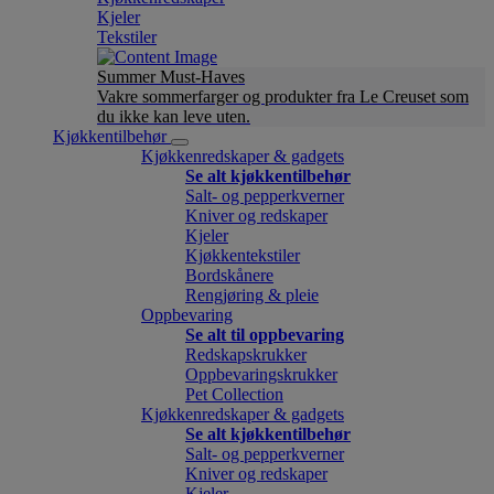
Kjeler
Tekstiler
Summer Must-Haves
Vakre sommerfarger og produkter fra Le Creuset som
du ikke kan leve uten.
Kjøkkentilbehør
Kjøkkenredskaper & gadgets
Se alt kjøkkentilbehør
Salt- og pepperkverner
Kniver og redskaper
Kjeler
Kjøkkentekstiler
Bordskånere
Rengjøring & pleie
Oppbevaring
Se alt til oppbevaring
Redskapskrukker
Oppbevaringskrukker
Pet Collection
Kjøkkenredskaper & gadgets
Se alt kjøkkentilbehør
Salt- og pepperkverner
Kniver og redskaper
Kjeler