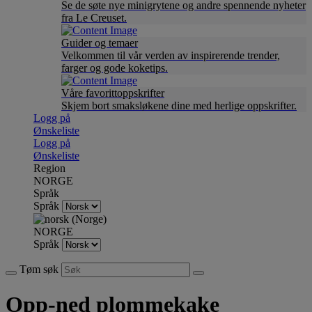
Se de søte nye minigrytene og andre spennende nyheter
fra Le Creuset.
Guider og temaer
Velkommen til vår verden av inspirerende trender,
farger og gode koketips.
Våre favorittoppskrifter
Skjem bort smaksløkene dine med herlige oppskrifter.
Logg på
Ønskeliste
Logg på
Ønskeliste
Region
NORGE
Språk
Språk
NORGE
Språk
Tøm søk
Opp-ned plommekake