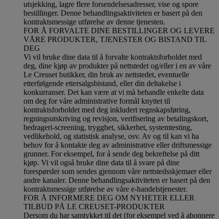
utsjekking, lagre flere forsendelsesadresser, vise og spore
bestillinger. Denne behandlingsaktiviteten er basert på den
kontraktsmessige utførelse av denne tjenesten.
FOR Å FORVALTE DINE BESTILLINGER OG LEVERE
VÅRE PRODUKTER, TJENESTER OG BISTAND TIL
DEG
Vi vil bruke dine data til å forvalte kontraktsforholdet med
deg, dine kjøp av produkter på nettstedet og/eller i en av våre
Le Creuset butikker, din bruk av nettstedet, eventuelle
etterfølgende ettersalgsbistand, eller din deltakelse i
konkurranser. Det kan være at vi må behandle enkelte data
om deg for våre administrative formål knyttet til
kontraktsforholdet med deg inkludert regnskapsføring,
regningsutskriving og revisjon, verifisering av betalingskort,
bedrageri-screening, trygghet, sikkerhet, systemtesting,
vedlikehold, og statistisk analyse, osv. Av og til kan vi ha
behov for å kontakte deg av administrative eller driftsmessige
grunner. For eksempel, for å sende deg bekreftelse på ditt
kjøp. Vi vil også bruke dine data til å svare på dine
forespørsler som sendes gjennom våre nettstedsskjemaer eller
andre kanaler. Denne behandlingsaktiviteten er basert på den
kontraktsmessige utførelse av våre e-handelstjenester.
FOR Å INFORMERE DEG OM NYHETER ELLER
TILBUD PÅ LE CREUSET-PRODUKTER
Dersom du har samtykket til det (for eksempel ved å abonnere