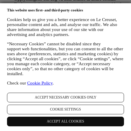
Bruken av informasjonskapsler er avhengig av samtykke fra
deg. Hvis du ønsker at disse opplysningene ikke skal brukes
This website uses first- and third-party cookies
til å gi deg interessebaserte annonser, innhold eller meldinger,
Cookies help us give you a better experience on Le Creuset,
kan du begrense bruken av opplysningene om dine online-
personalise content and ads, and analyse our traffic. We also
handlinger ved å velge dine innstillinger for
share information about your use of our site with our
informasjonskapsler (men husk at enkelte informasjonskapsler
advertising and analytics partners.
er nødvendige for å kunne bruke nettstedet). Vennligst merk
deg at dette ikke fratar deg muligheten til å få tilsendt
“Necessary Cookies” cannot be disabled since they
annonser, tilbud eller meldinger. Du vil fortsatt motta
support web functionalities, but you can consent to all the other
generiske annonser, tilbud eller meldinger. For mer
uses above (preferences, statistics and marketing cookies) by
informasjon om hvordan vi bruker informasjonskapsler og
clicking “Accept all cookies”, or click “Cookie settings”, where
hvordan du kan slette dem, kan du lese våre retningslinjer for
you manage each cookie category, or “Accept necessary
informasjonskapsler
her
.
cookies only”, so that no other category of cookies will be
Dersom du har kjøpt et produkt fra oss, kan vi komme til å
installed.
sende deg en e-post der vi ber om at du vurderer produktet
Check our
Cookie Policy
.
ditt. Vi er interessert i produktanmeldelser fra kundene våre
(dersom de ønsker å oppgi slik informasjon). Det gjør at vi
kan forbedre produktene og tjenestene våre. På slutten av
ACCEPT NECESSARY COOKIES ONLY
kjøpsprosessen kan vi også komme til å invitere deg til å
skrive en produktvurdering. Vurderingen er ikke obligatorisk,
og du velger selv om du vil sende den inn eller ikke.
COOKIE SETTINGS
4. Hvordan blir dine opplysninger beskyttet?
ACCEPT ALL COOKIES
Sikkerhet
- Vi legger stor vekt på sikkerheten for dataene til våre
brukere. Sikkerhet - Le Creuset vil iverksette rimelige tiltak for å