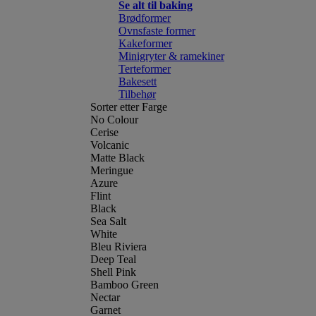
Se alt til baking
Brødformer
Ovnsfaste former
Kakeformer
Minigryter & ramekiner
Terteformer
Bakesett
Tilbehør
Sorter etter Farge
No Colour
Cerise
Volcanic
Matte Black
Meringue
Azure
Flint
Black
Sea Salt
White
Bleu Riviera
Deep Teal
Shell Pink
Bamboo Green
Nectar
Garnet