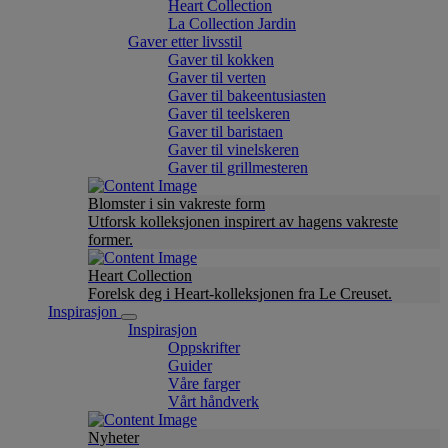
Heart Collection
La Collection Jardin
Gaver etter livsstil
Gaver til kokken
Gaver til verten
Gaver til bakeentusiasten
Gaver til teelskeren
Gaver til baristaen
Gaver til vinelskeren
Gaver til grillmesteren
Blomster i sin vakreste form
Utforsk kolleksjonen inspirert av hagens vakreste
former.
Heart Collection
Forelsk deg i Heart-kolleksjonen fra Le Creuset.
Inspirasjon
Inspirasjon
Oppskrifter
Guider
Våre farger
Vårt håndverk
Nyheter