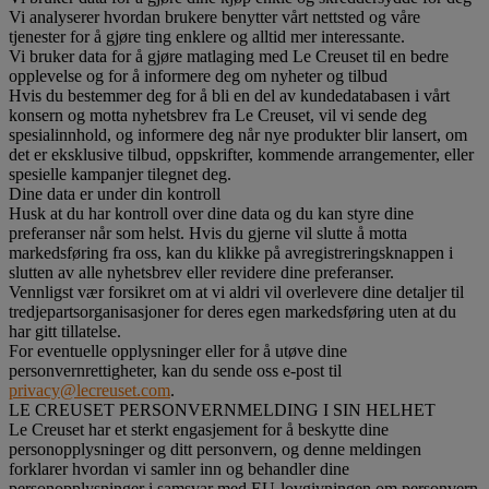
Vi analyserer hvordan brukere benytter vårt nettsted og våre
tjenester for å gjøre ting enklere og alltid mer interessante.
Vi bruker data for å gjøre matlaging med Le Creuset til en bedre
opplevelse og for å informere deg om nyheter og tilbud
Hvis du bestemmer deg for å bli en del av kundedatabasen i vårt
konsern og motta nyhetsbrev fra Le Creuset, vil vi sende deg
spesialinnhold, og informere deg når nye produkter blir lansert, om
det er eksklusive tilbud, oppskrifter, kommende arrangementer, eller
spesielle kampanjer tilegnet deg.
Dine data er under din kontroll
Husk at du har kontroll over dine data og du kan styre dine
preferanser når som helst. Hvis du gjerne vil slutte å motta
markedsføring fra oss, kan du klikke på avregistreringsknappen i
slutten av alle nyhetsbrev eller revidere dine preferanser.
Vennligst vær forsikret om at vi aldri vil overlevere dine detaljer til
tredjepartsorganisasjoner for deres egen markedsføring uten at du
har gitt tillatelse.
For eventuelle opplysninger eller for å utøve dine
personvernrettigheter, kan du sende oss e-post til
privacy@lecreuset.com
.
LE CREUSET PERSONVERNMELDING I SIN HELHET
Le Creuset har et sterkt engasjement for å beskytte dine
personopplysninger og ditt personvern, og denne meldingen
forklarer hvordan vi samler inn og behandler dine
personopplysninger i samsvar med EU-lovgivningen om personvern