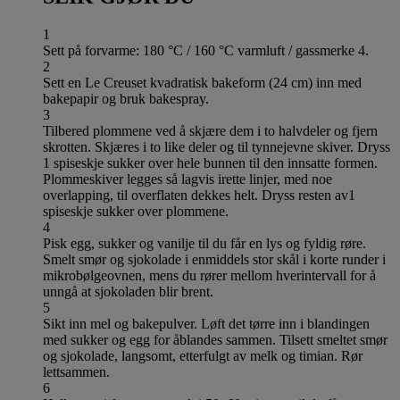
1
Sett på forvarme: 180 °C / 160 °C varmluft / gassmerke 4.
2
Sett en Le Creuset kvadratisk bakeform (24 cm) inn med
bakepapir og bruk bakespray.
3
Tilbered plommene ved å skjære dem i to halvdeler og fjern
skrotten. Skjæres i to like deler og til tynnejevne skiver. Dryss
1 spiseskje sukker over hele bunnen til den innsatte formen.
Plommeskiver legges så lagvis irette linjer, med noe
overlapping, til overflaten dekkes helt. Dryss resten av1
spiseskje sukker over plommene.
4
Pisk egg, sukker og vanilje til du får en lys og fyldig røre.
Smelt smør og sjokolade i enmiddels stor skål i korte runder i
mikrobølgeovnen, mens du rører mellom hverintervall for å
unngå at sjokoladen blir brent.
5
Sikt inn mel og bakepulver. Løft det tørre inn i blandingen
med sukker og egg for åblandes sammen. Tilsett smeltet smør
og sjokolade, langsomt, etterfulgt av melk og timian. Rør
lettsammen.
6