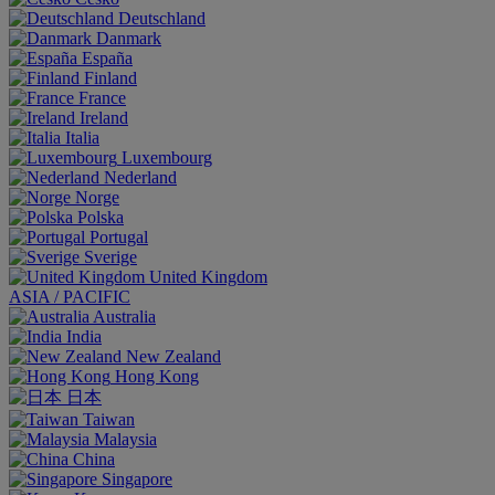
Deutschland
Danmark
España
Finland
France
Ireland
Italia
Luxembourg
Nederland
Norge
Polska
Portugal
Sverige
United Kingdom
ASIA / PACIFIC
Australia
India
New Zealand
Hong Kong
日本
Taiwan
Malaysia
China
Singapore