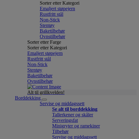
Sorter etter Kategori
Emaljert støpejern
Rustfritt stål
Non-Stick
Stentøy
Baketilbehør
Ovnstilbehør
Sorter etter Farge
Sorter etter Kategori
Emaljert støpejern
Rustfritt stål
Non-Stick
Stentøy
Baketilbehør
Ovnstilbehør
Alt til grillkvelden!
Borddekking
Servise og middagssett
Se alt til borddekking
Tallerkener og skåler
Serveringsfat
Minigryter og ramekiner
Tilbehør
Servise og middagssett