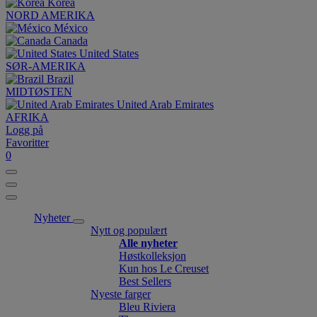
Korea
NORD AMERIKA
México
Canada
United States
SØR-AMERIKA
Brazil
MIDTØSTEN
United Arab Emirates
AFRIKA
Logg på
Favoritter
0
Nyheter
Nytt og populært
Alle nyheter
Høstkolleksjon
Kun hos Le Creuset
Best Sellers
Nyeste farger
Bleu Riviera