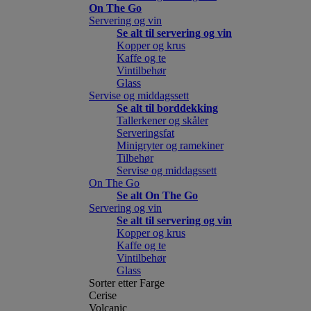
On The Go
Servering og vin
Se alt til servering og vin
Kopper og krus
Kaffe og te
Vintilbehør
Glass
Servise og middagssett
Se alt til borddekking
Tallerkener og skåler
Serveringsfat
Minigryter og ramekiner
Tilbehør
Servise og middagssett
On The Go
Se alt On The Go
Servering og vin
Se alt til servering og vin
Kopper og krus
Kaffe og te
Vintilbehør
Glass
Sorter etter Farge
Cerise
Volcanic