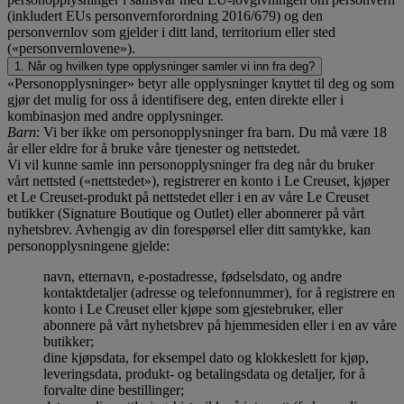
(inkludert EUs personvernforordning 2016/679) og den
personvernlov som gjelder i ditt land, territorium eller sted
(«personvernlovene»).
1. Når og hvilken type opplysninger samler vi inn fra deg?
«Personopplysninger» betyr alle opplysninger knyttet til deg og som
gjør det mulig for oss å identifisere deg, enten direkte eller i
kombinasjon med andre opplysninger.
Barn
: Vi ber ikke om personopplysninger fra barn. Du må være 18
år eller eldre for å bruke våre tjenester og nettstedet.
Vi vil kunne samle inn personopplysninger fra deg når du bruker
vårt nettsted («nettstedet»), registrerer en konto i Le Creuset, kjøper
et Le Creuset-produkt på nettstedet eller i en av våre Le Creuset
butikker (Signature Boutique og Outlet) eller abonnerer på vårt
nyhetsbrev. Avhengig av din forespørsel eller ditt samtykke, kan
personopplysningene gjelde:
navn, etternavn, e-postadresse, fødselsdato, og andre
kontaktdetaljer (adresse og telefonnummer), for å registrere en
konto i Le Creuset eller kjøpe som gjestebruker, eller
abonnere på vårt nyhetsbrev på hjemmesiden eller i en av våre
butikker;
dine kjøpsdata, for eksempel dato og klokkeslett for kjøp,
leveringsdata, produkt- og betalingsdata og detaljer, for å
forvalte dine bestillinger;