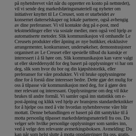
på nyhetsbrevet vårt når du oppretter en konto på nettstedet),
vil vi sende deg markedsføringsmateriell og nyheter om
initiativer knyttet til Le Creuset, som er utarbeidet av
konsernet datterselskaper og lokale partnere, også avhengig
av dine preferanser. Vi vil kontakte deg på e-post, med
tekstmeldinger eller via sosiale medier, men også ved hjelp av
automatiserte metoder. Slik kommunikasjon vil omhandle Le
Creusets produkter eller åpning av nye butikker, eksklusive
arrangementer, konkurranser, undersøkelser, demonstrasjoner
organisert av Le Creuset eller spesielle tilbud du kanskje er
interessert i å få høre om. Slik kommunikasjon kan være valgt
ut eller skreddersydd for deg basert på opplysninger vi har om
deg, slik som hvor du bor og din kjøpshistorikk, eller
preferanser for våre produkter. Vi vil bruke opplysningene
dine for å forstå dine interesser bedre. Dette gjør det mulig for
oss å tilpasse vår kommunikasjon med deg, for å gjøre den
mer relevant og interessant. Opplysningene om deg vil ikke
brukes til andre formål. Vi samler også inn statistikk om e-
post-åpning og klikk ved hjelp av bransjens standardteknikker
for å hjelpe oss med å vite hvordan nyhetsbrevene våre blir
mottatt. Denne behandlingen er basert på ditt samtykke til å
motta personlig tilpasset markedsføringsmateriell fra oss. Du
velger selv hvilke personlige opplysninger som samles inn,
ved å velge den relevante avmerkingsboksen. Avmelding: Du
kan når som helst slutte å motta oppdateringer fra oss, gratis,