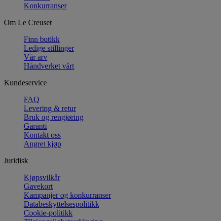
Konkurranser
Om Le Creuset
Finn butikk
Ledige stillinger
Vår arv
Håndverket vårt
Kundeservice
FAQ
Levering & retur
Bruk og rengjøring
Garanti
Kontakt oss
Angret kjøp
Juridisk
Kjøpsvilkår
Gavekort
Kampanjer og konkurranser
Databeskyttelsespolitikk
Cookie-politikk