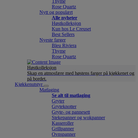
Thyme
Rose Quartz
Nytt og populært
Alle nyheter
Høstkolleksjon
Kun hos Le Creuset
Best Sellers
Nyeste farger
Bleu Riviera
Thyme
Rose Quartz
Høstkolleksjon
Skap en atmosfære med høstens farger på kjøkkenet og
på bordet.
Kjøkkenutstyr
Matlaging
Se alt til matlaging
Gryter
Gryteknotter
Gryte- og pannesett
Stekepanner og wokpanner
Kasseroller
Grillpanner
Ovnspanner