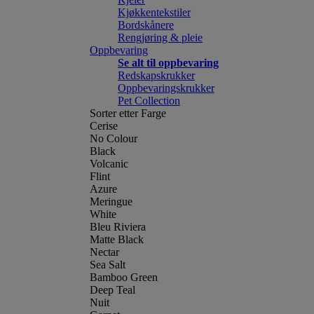
Kjøkkentekstiler
Bordskånere
Rengjøring & pleie
Oppbevaring
Se alt til oppbevaring
Redskapskrukker
Oppbevaringskrukker
Pet Collection
Sorter etter Farge
Cerise
No Colour
Black
Volcanic
Flint
Azure
Meringue
White
Bleu Riviera
Matte Black
Nectar
Sea Salt
Bamboo Green
Deep Teal
Nuit