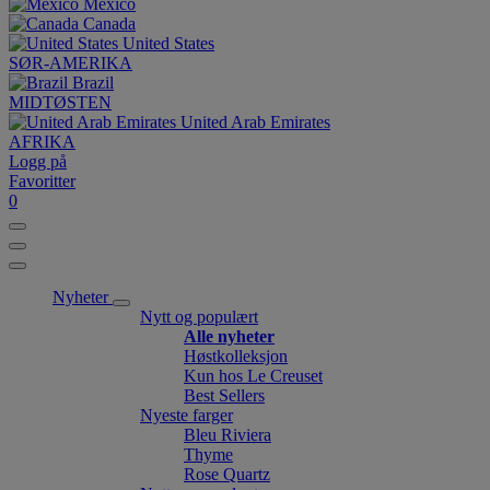
México
Canada
United States
SØR-AMERIKA
Brazil
MIDTØSTEN
United Arab Emirates
AFRIKA
Logg på
Favoritter
0
Nyheter
Nytt og populært
Alle nyheter
Høstkolleksjon
Kun hos Le Creuset
Best Sellers
Nyeste farger
Bleu Riviera
Thyme
Rose Quartz