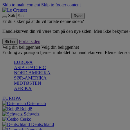
Skip to main content
Skip to footer content
Søk
Rydd
Er du sikker på at du vil forlate denne siden?
Handlekurven din vil være tom på den nye siden. Men ikke bekymre deg
Forlat siden
Bli her
Velg din beliggenhet
Velg din beliggenhet
Endring av posisjon fjerner innholdet fra handlekurven. Elementer som 
EUROPA
ASIA / PACIFIC
NORD AMERIKA
SØR-AMERIKA
MIDTØSTEN
AFRIKA
EUROPA
Österreich
België
Schweiz
Česko
Deutschland
Danmark