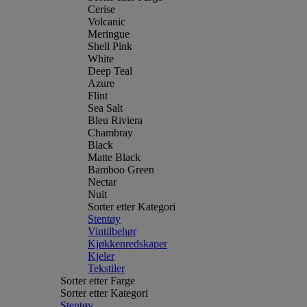
Cerise
Volcanic
Meringue
Shell Pink
White
Deep Teal
Azure
Flint
Sea Salt
Bleu Riviera
Chambray
Black
Matte Black
Bamboo Green
Nectar
Nuit
Sorter etter Kategori
Stentøy
Vintilbehør
Kjøkkenredskaper
Kjeler
Tekstiler
Sorter etter Farge
Sorter etter Kategori
Stentøy