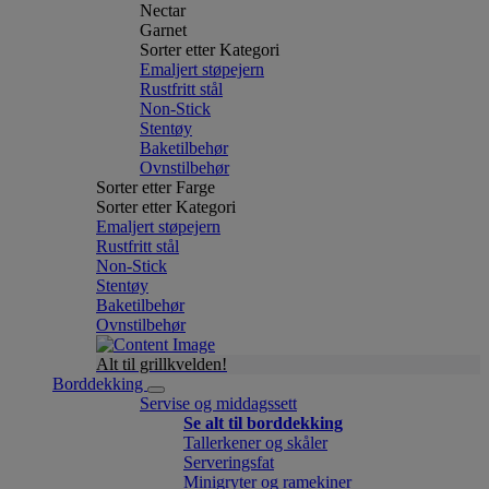
Nectar
Garnet
Sorter etter Kategori
Emaljert støpejern
Rustfritt stål
Non-Stick
Stentøy
Baketilbehør
Ovnstilbehør
Sorter etter Farge
Sorter etter Kategori
Emaljert støpejern
Rustfritt stål
Non-Stick
Stentøy
Baketilbehør
Ovnstilbehør
Alt til grillkvelden!
Borddekking
Servise og middagssett
Se alt til borddekking
Tallerkener og skåler
Serveringsfat
Minigryter og ramekiner