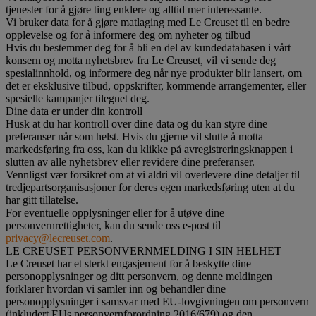
tjenester for å gjøre ting enklere og alltid mer interessante.
Vi bruker data for å gjøre matlaging med Le Creuset til en bedre
opplevelse og for å informere deg om nyheter og tilbud
Hvis du bestemmer deg for å bli en del av kundedatabasen i vårt
konsern og motta nyhetsbrev fra Le Creuset, vil vi sende deg
spesialinnhold, og informere deg når nye produkter blir lansert, om
det er eksklusive tilbud, oppskrifter, kommende arrangementer, eller
spesielle kampanjer tilegnet deg.
Dine data er under din kontroll
Husk at du har kontroll over dine data og du kan styre dine
preferanser når som helst. Hvis du gjerne vil slutte å motta
markedsføring fra oss, kan du klikke på avregistreringsknappen i
slutten av alle nyhetsbrev eller revidere dine preferanser.
Vennligst vær forsikret om at vi aldri vil overlevere dine detaljer til
tredjepartsorganisasjoner for deres egen markedsføring uten at du
har gitt tillatelse.
For eventuelle opplysninger eller for å utøve dine
personvernrettigheter, kan du sende oss e-post til
privacy@lecreuset.com
.
LE CREUSET PERSONVERNMELDING I SIN HELHET
Le Creuset har et sterkt engasjement for å beskytte dine
personopplysninger og ditt personvern, og denne meldingen
forklarer hvordan vi samler inn og behandler dine
personopplysninger i samsvar med EU-lovgivningen om personvern
(inkludert EUs personvernforordning 2016/679) og den