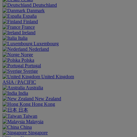
Deutschland
Danmark
España
Finland
France
Ireland
Italia
Luxembourg
Nederland
Norge
Polska
Portugal
Sverige
United Kingdom
ASIA / PACIFIC
Australia
India
New Zealand
Hong Kong
日本
Taiwan
Malaysia
China
Singapore