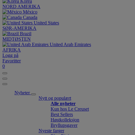
Korea
NORD AMERIKA
México
Canada
United States
SØR-AMERIKA
Brazil
MIDTØSTEN
United Arab Emirates
AFRIKA
Logg på
Favoritter
0
Nyheter
Nytt og populært
Alle nyheter
Kun hos Le Creuset
Best Sellers
Høstkolleksjon
Bryllupsgaver
Nyeste farger