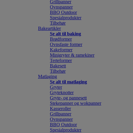
Grillpanner
Ovnspanner
BBQ Outdoor
Spesialprodukter
Tilbehør
Bakeartikler
Se alt til baking
Brødformer
Ovnsfaste former
Kakeformer
Minigryter & ramekiner
Terteformer
Bakesett
Tilbehør
Matlaging
Se alt til matlaging
Gryter
Gryteknotter
Gryte- og pannesett
Stekepanner og wokpanner
Kasseroller
Grillpanner
Ovnspanner
BBQ Outdoor
Spesialprodukter