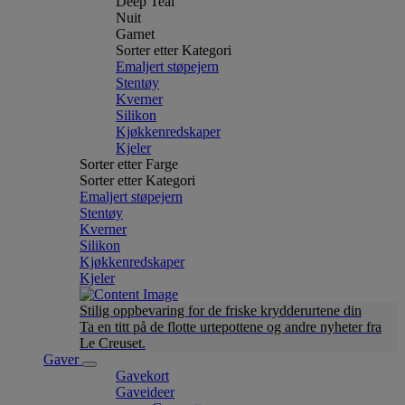
Deep Teal
Nuit
Garnet
Sorter etter Kategori
Emaljert støpejern
Stentøy
Kverner
Silikon
Kjøkkenredskaper
Kjeler
Sorter etter Farge
Sorter etter Kategori
Emaljert støpejern
Stentøy
Kverner
Silikon
Kjøkkenredskaper
Kjeler
Stilig oppbevaring for de friske krydderurtene din
Ta en titt på de flotte urtepottene og andre nyheter fra
Le Creuset.
Gaver
Gavekort
Gaveideer