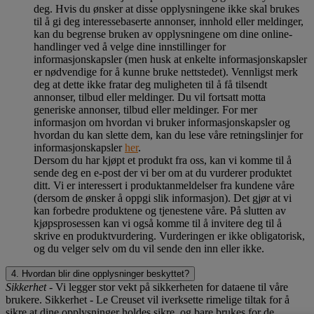
deg. Hvis du ønsker at disse opplysningene ikke skal brukes
til å gi deg interessebaserte annonser, innhold eller meldinger,
kan du begrense bruken av opplysningene om dine online-
handlinger ved å velge dine innstillinger for
informasjonskapsler (men husk at enkelte informasjonskapsler
er nødvendige for å kunne bruke nettstedet). Vennligst merk
deg at dette ikke fratar deg muligheten til å få tilsendt
annonser, tilbud eller meldinger. Du vil fortsatt motta
generiske annonser, tilbud eller meldinger. For mer
informasjon om hvordan vi bruker informasjonskapsler og
hvordan du kan slette dem, kan du lese våre retningslinjer for
informasjonskapsler
her
.
Dersom du har kjøpt et produkt fra oss, kan vi komme til å
sende deg en e-post der vi ber om at du vurderer produktet
ditt. Vi er interessert i produktanmeldelser fra kundene våre
(dersom de ønsker å oppgi slik informasjon). Det gjør at vi
kan forbedre produktene og tjenestene våre. På slutten av
kjøpsprosessen kan vi også komme til å invitere deg til å
skrive en produktvurdering. Vurderingen er ikke obligatorisk,
og du velger selv om du vil sende den inn eller ikke.
4. Hvordan blir dine opplysninger beskyttet?
Sikkerhet
- Vi legger stor vekt på sikkerheten for dataene til våre
brukere. Sikkerhet - Le Creuset vil iverksette rimelige tiltak for å
sikre at dine opplysninger holdes sikre, og bare brukes for de