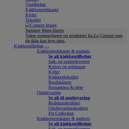
Vintilbehør
Kjøkkenredskaper
Kjeler
Tekstiler
Summer Must-Haves
Vakre sommerfarger og produkter fra Le Creuset som
du ikke kan leve uten.
Kjøkkentilbehør
Kjøkkenredskaper & gadgets
Se alt kjøkkentilbehør
Salt- og pepperkverner
Kniver og redskaper
Kjeler
Kjøkkentekstiler
Bordskånere
Rengjøring & pleie
Oppbevaring
Se alt til oppbevaring
Redskapskrukker
Oppbevaringskrukker
Pet Collection
Kjøkkenredskaper & gadgets
Se alt kjøkkentilbehør
Salt- og pepperkverner