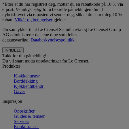
*Etter at du har registrert deg, mottar du en rabattkode på 10 % via
e-post. Vennligst sørg for å bekrefte påmeldingen din til
nyhetsbrevet via e-posten vi sender deg, slik at du sikrer deg 10 %
rabatt.
Vilkår og betingelser
gjelder.
Du samtykker til at Le Creuset Scandinavia og Le Creuset Group
AG administrerer dataene dine som felles
dataansvarlige.
Databeskyttelsespolitikk
.
Takk for din påmelding!
Du vil snart motta oppdateringer fra Le Creuset.
Produkter
Kjøkkenutstyr
Borddekking
Kjøkkentilbehør
Gaver
Inspirasjon
Oppskrifter
Guides & temaer
Services
Konkurranser