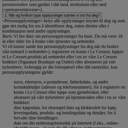
personvernlov som gjelder i ditt land, territorium eller sted
(«personvernlovene»).
1. Når og hvilken type opplysninger samler vi inn fra deg?
«Personopplysninger» betyr alle opplysninger knyttet til deg og som
gjør det mulig for oss å identifisere deg, enten direkte eller i
kombinasjon med andre opplysninger.
Barn
: Vi ber ikke om personopplysninger fra barn. Du må være 18
år eller eldre for å bruke våre tjenester og nettstedet.
Vi vil kunne samle inn personopplysninger fra deg når du bruker
vårt nettsted («nettstedet»), registrerer en konto i Le Creuset, kjøper
et Le Creuset-produkt på nettstedet eller i en av våre Le Creuset
butikker (Signature Boutique og Outlet) eller abonnerer på vårt
nyhetsbrev. Avhengig av din forespørsel eller ditt samtykke, kan
personopplysningene gjelde:
navn, etternavn, e-postadresse, fødselsdato, og andre
kontaktdetaljer (adresse og telefonnummer), for å registrere en
konto i Le Creuset eller kjøpe som gjestebruker, eller
abonnere på vårt nyhetsbrev på hjemmesiden eller i en av våre
butikker;
dine kjøpsdata, for eksempel dato og klokkeslett for kjøp,
leveringsdata, produkt- og betalingsdata og detaljer, for å
forvalte dine bestillinger;
data om din nettlesingshistorikk på internett (f.eks., online-