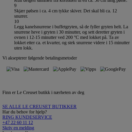
Rull deigen sammen fra kortsiden til en ca. 50 cm lang pølse.
9
Skjær pølsen i ca. 4 cm tykke skiver. Det skal bli ca. 12
snurrer.
10
Legg kanelsnurrene i buffetgryten, så de fyller gryten helt. La
snurrene heve i gryten i 30 minutter, og sett deretter gryten i
ovnen i 12-15 minutter ved 200 °C med lokket på. Ta av
lokket etter ca. et kvarter, og stek snurrene videre i 15 minutter
uten lokk.
Vi aksepterer følgende betalingsmetoder
Finn er Le Creuset butikk i nærheten av deg
SE ALLE LE CREUSET BUTIKKER
Har du behov for hjelp?
RING KUNDESERVICE
+47 22 60 11 12
Skriv en melding