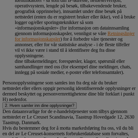
identifikatorer - så som din IP-adresse, nettleserversjon,
operativsystem, lengde på besøk, tilbakevendende bruker,
geografisk opprinnelse), innsamlet under dine besøk på
nettstedet (enten du er registrert bruker eller ikke), ved å bruke
logger og/eller sporingsteknikker så som
«informasjonskapsler» (for informasjon om datainnsamling
gjennom informasjonskapsler, vennligst se våre
Retningslinjer
for informasjonskapsler
) for å forbedre våre tjenester og
annonser, eller for vår statistiske analyse - i de fleste tilfeller
vil vi ikke være i stand til å identifisere deg fra disse
opplysningene.
dine tilbakemeldinger, forespørsler, klager, spørsmål eller
samhandlinger med oss (for eksempel dine meldinger, chats,
innlegg på sosiale medier, e-poster eller telefonsamtaler).
Personopplysningene som samles inn fra deg når du bruker
nettstedet eller ellers oppgir personlig identifiserende opplysninger er
dermed beskyttet og personvernrettighetene dine blir forklart i punkt
H) nedenfor.
2. Hvem samler inn dine opplysninger?
Den dataansvarlige for de e-handelstjenester som tilbys gjennom
nettstedet er Le Creuset Scandinavia, Taastrup Hovedgade 12, 2630
Taastrup, Danmark.
Hvis du bestemmer deg for å motta markedsføring fra oss, vil du bli
en del av Le Creuset-konsernets forbrukerdatabase som forvaltes,