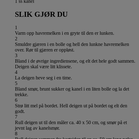
1 ss kanel
SLIK GJØR DU
1
Varm opp havremelken i en gryte til den er lunken.
2
Smuldre gjæren i en bolle og hell den lunkne havremelken
over. Rør til gjæren er oppløst.
3
Bland i de øvrige ingrediensene, og elt det hele godt sammen.
Deigen skal være litt klissete.
4
La deigen heve seg i en time.
5
Bland smør, brunt sukker og kanel i en liten bolle og la det
trekke.
6
Strø litt mel på bordet. Hell deigen ut på bordet og elt den
godt.
7
Rull deigen ut til den måler ca. 40 x 50 cm, og smør på et
jevnt lag av kanelsmør.
8