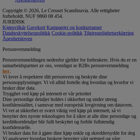
Copyright © 2026, Le Creuset Scandinavia. Alle rettigheter
forbeholdt. NUF 9860 08 454.
JURIDISK
Kjøpsvilkår
Gavekort
Kampanjer og konkurranser
Databeskyttelsespolitikk
Cookie-politikk
Tilgjengelighetserklæring
Åpenhetsloven
Personvernmelding
Personvernmeldingen nedenfor gjelder for forbrukere. Hvis du er en
samarbeidspartner av oss, vennligst se B2Bs personvernmelding
her
.
Vi lover å respektere ditt personvern og beskytte dine
personopplysninger. Vi vil alltid fortelle deg hvordan og hvorfor vi
bruker dine data.
Trygghet ved kjøp på internett er vår prioritet
Dine personlige detaljer holdes i sikkerhet og under streng
konfidensialitet, i samsvar med europeisk lovgivning om datavern.
Vi vet at sikkerhet er svært viktig ved kjøp på internett, så vi
benytter den nyeste teknologien for å sikre at alle dine personlige og
kredittkortdetaljer blir fullt beskyttet og forblir fullstendig
konfidensielle.
Vi bruker data for å gjøre dine kjøp enkle og skreddersydde for deg
Vi analyserer hvordan brukere benytter vårt nettsted og våre