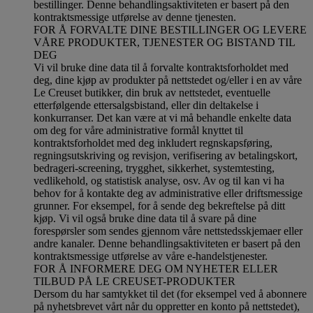
bestillinger. Denne behandlingsaktiviteten er basert på den
kontraktsmessige utførelse av denne tjenesten.
FOR Å FORVALTE DINE BESTILLINGER OG LEVERE
VÅRE PRODUKTER, TJENESTER OG BISTAND TIL
DEG
Vi vil bruke dine data til å forvalte kontraktsforholdet med
deg, dine kjøp av produkter på nettstedet og/eller i en av våre
Le Creuset butikker, din bruk av nettstedet, eventuelle
etterfølgende ettersalgsbistand, eller din deltakelse i
konkurranser. Det kan være at vi må behandle enkelte data
om deg for våre administrative formål knyttet til
kontraktsforholdet med deg inkludert regnskapsføring,
regningsutskriving og revisjon, verifisering av betalingskort,
bedrageri-screening, trygghet, sikkerhet, systemtesting,
vedlikehold, og statistisk analyse, osv. Av og til kan vi ha
behov for å kontakte deg av administrative eller driftsmessige
grunner. For eksempel, for å sende deg bekreftelse på ditt
kjøp. Vi vil også bruke dine data til å svare på dine
forespørsler som sendes gjennom våre nettstedsskjemaer eller
andre kanaler. Denne behandlingsaktiviteten er basert på den
kontraktsmessige utførelse av våre e-handelstjenester.
FOR Å INFORMERE DEG OM NYHETER ELLER
TILBUD PÅ LE CREUSET-PRODUKTER
Dersom du har samtykket til det (for eksempel ved å abonnere
på nyhetsbrevet vårt når du oppretter en konto på nettstedet),