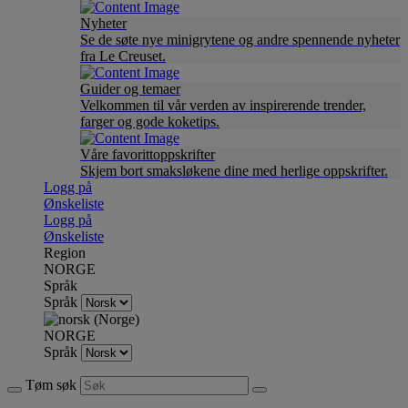
Nyheter
Se de søte nye minigrytene og andre spennende nyheter
fra Le Creuset.
Guider og temaer
Velkommen til vår verden av inspirerende trender,
farger og gode koketips.
Våre favorittoppskrifter
Skjem bort smaksløkene dine med herlige oppskrifter.
Logg på
Ønskeliste
Logg på
Ønskeliste
Region
NORGE
Språk
Språk
NORGE
Språk
Tøm søk