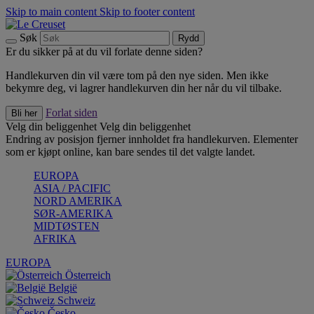
Skip to main content
Skip to footer content
Søk
Rydd
Er du sikker på at du vil forlate denne siden?
Handlekurven din vil være tom på den nye siden. Men ikke
bekymre deg, vi lagrer handlekurven din her når du vil tilbake.
Forlat siden
Bli her
Velg din beliggenhet
Velg din beliggenhet
Endring av posisjon fjerner innholdet fra handlekurven. Elementer
som er kjøpt online, kan bare sendes til det valgte landet.
EUROPA
ASIA / PACIFIC
NORD AMERIKA
SØR-AMERIKA
MIDTØSTEN
AFRIKA
EUROPA
Österreich
België
Schweiz
Česko