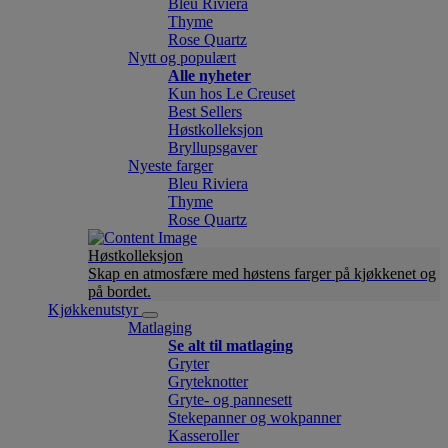
Bleu Riviera
Thyme
Rose Quartz
Nytt og populært
Alle nyheter
Kun hos Le Creuset
Best Sellers
Høstkolleksjon
Bryllupsgaver
Nyeste farger
Bleu Riviera
Thyme
Rose Quartz
Høstkolleksjon
Skap en atmosfære med høstens farger på kjøkkenet og
på bordet.
Kjøkkenutstyr
Matlaging
Se alt til matlaging
Gryter
Gryteknotter
Gryte- og pannesett
Stekepanner og wokpanner
Kasseroller