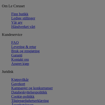
Om Le Creuset
Finn butikk
Ledige stillinger
Vår arv
Håndverket vårt
Kundeservice
FAQ
Levering & retur
Bruk og rengjøring
Garanti
Kontakt oss
Angret kjøp
Juridisk
Kjøpsvilkår
Gavekort
Kampanjer og konkurranser
Databeskyttelsespolitikk
Cookie-politikk
Tilgjengelighetserklæring
Åpenhetsloven