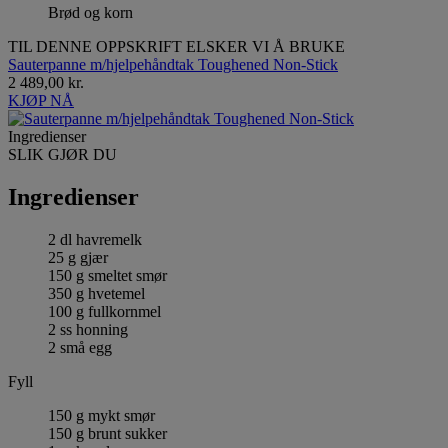
Brød og korn
TIL DENNE OPPSKRIFT ELSKER VI Å BRUKE
Sauterpanne m/hjelpehåndtak Toughened Non-Stick
2 489,00 kr.
KJØP NÅ
Ingredienser
SLIK GJØR DU
Ingredienser
2 dl havremelk
25 g gjær
150 g smeltet smør
350 g hvetemel
100 g fullkornmel
2 ss honning
2 små egg
Fyll
150 g mykt smør
150 g brunt sukker