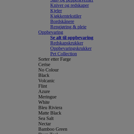
Kniver og redskaper
Kjeler
Kjøkkentekstiler
Bordskånere
Rengjøring & pleie
Oppbevaring
Se alt til oppbevaring
Redskapskrukker
Oppbevaringskrukker
Pet Collection
Sorter etter Farge
Cerise
No Colour
Black
Volcanic
Flint
Azure
Meringue
White
Bleu Riviera
Matte Black
Sea Salt
Nectar
Bamboo Green