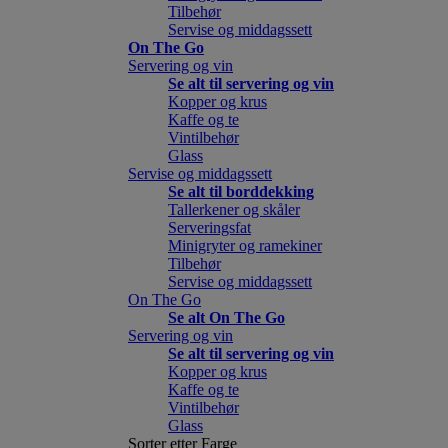
Tilbehør
Servise og middagssett
On The Go
Servering og vin
Se alt til servering og vin
Kopper og krus
Kaffe og te
Vintilbehør
Glass
Servise og middagssett
Se alt til borddekking
Tallerkener og skåler
Serveringsfat
Minigryter og ramekiner
Tilbehør
Servise og middagssett
On The Go
Se alt On The Go
Servering og vin
Se alt til servering og vin
Kopper og krus
Kaffe og te
Vintilbehør
Glass
Sorter etter Farge