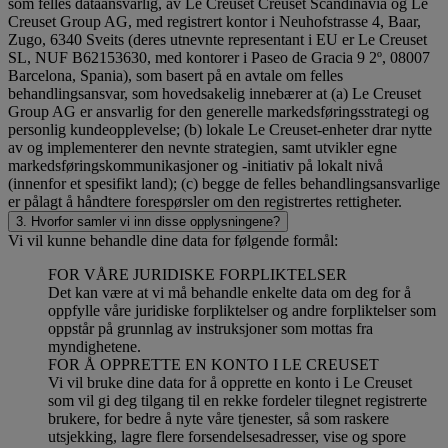
som felles dataansvarlig, av Le Creuset Creuset Scandinavia og Le
Creuset Group AG, med registrert kontor i Neuhofstrasse 4, Baar,
Zugo, 6340 Sveits (deres utnevnte representant i EU er Le Creuset
SL, NUF B62153630, med kontorer i Paseo de Gracia 9 2º, 08007
Barcelona, Spania), som basert på en avtale om felles
behandlingsansvar, som hovedsakelig innebærer at (a) Le Creuset
Group AG er ansvarlig for den generelle markedsføringsstrategi og
personlig kundeopplevelse; (b) lokale Le Creuset-enheter drar nytte
av og implementerer den nevnte strategien, samt utvikler egne
markedsføringskommunikasjoner og -initiativ på lokalt nivå
(innenfor et spesifikt land); (c) begge de felles behandlingsansvarlige
er pålagt å håndtere forespørsler om den registrertes rettigheter.
3. Hvorfor samler vi inn disse opplysningene?
Vi vil kunne behandle dine data for følgende formål:
FOR VÅRE JURIDISKE FORPLIKTELSER
Det kan være at vi må behandle enkelte data om deg for å
oppfylle våre juridiske forpliktelser og andre forpliktelser som
oppstår på grunnlag av instruksjoner som mottas fra
myndighetene.
FOR Å OPPRETTE EN KONTO I LE CREUSET
Vi vil bruke dine data for å opprette en konto i Le Creuset
som vil gi deg tilgang til en rekke fordeler tilegnet registrerte
brukere, for bedre å nyte våre tjenester, så som raskere
utsjekking, lagre flere forsendelsesadresser, vise og spore