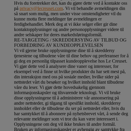
Hvis du foretrekker det, kan du gjøre dette ved å kontakte oss
på
privacy@lecreuset.com
. Vi vil behandle avmeldingen din
så snart som mulig, men under visse omstendigheter vil du
kunne motta flere meldinger før avmeldingen er
ferdigbehandlet.
Merk deg at vi ikke selger eller gir dine
kontaktopplysninger og andre personopplysninger videre til
andre selskaper for deres markedsføringsformål
.
RE-TARGETING / SKREDDERSYING AV TILBUD OG
FORBEDRING AV KUNDEOPPLEVELSEN
Vi vil gjerne bruke opplysningene dine til å skreddersy
tjenestene og tilbudene våre til dine behov og preferanser for å
gi deg en personlig tilpasset kundeopplevelse hos Le Creuset.
Vi gjør dette ved å analysere dine vaner og interesser, for
eksempel ved å finne ut hvilke produkter du har sett mest på,
din interaksjon med oss på sosiale medier, hvilke sider på
nettstedet vårt du besøker og hvilket innhold blant tilbudene
våre du leser. Vi gjør dette hovedsakelig gjennom
informasjonskapsler og tilsvarende teknologi. Vi vil bruke
disse opplysningene til å administrere vår annonsering på
andre nettsteder, gi tilgang til spesifikt innhold, skreddersy
innholdet eller de tilbudene du ser på nettstedet eller, hvis du
har samtykket til å abonnere på nyhetsbrevet vårt, å sende deg
relevante meldinger som vi tror du kan være interessert i.
Opplysningene om deg vil ikke brukes til andre formål.
Bruken av informasjonskapsler er avhengig av samtykke fra