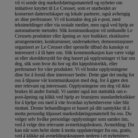
vil vi sende deg markedsføringsmateriell og nyheter om
initiativer knyttet til Le Creuset, som er utarbeidet av
konsernet datterselskaper og lokale partnere, også avhengig
av dine preferanser. Vi vil kontakte deg på e-post, med
tekstmeldinger eller via sosiale medier, men også ved hjelp av
automatiserte metoder. Slik kommunikasjon vil omhandle Le
Creusets produkter eller åpning av nye butikker, eksklusive
arrangementer, konkurranser, undersøkelser, demonstrasjoner
organisert av Le Creuset eller spesielle tilbud du kanskje er
interessert i å få høre om. Slik kommunikasjon kan være valgt
ut eller skreddersydd for deg basert på opplysninger vi har om
deg, slik som hvor du bor og din kjøpshistorikk, eller
preferanser for våre produkter. Vi vil bruke opplysningene
dine for å forstå dine interesser bedre. Dette gjør det mulig for
oss å tilpasse vår kommunikasjon med deg, for å gjøre den
mer relevant og interessant. Opplysningene om deg vil ikke
brukes til andre formål. Vi samler også inn statistikk om e-
post-åpning og klikk ved hjelp av bransjens standardteknikker
for å hjelpe oss med å vite hvordan nyhetsbrevene våre blir
mottatt. Denne behandlingen er basert på ditt samtykke til å
motta personlig tilpasset markedsføringsmateriell fra oss. Du
velger selv hvilke personlige opplysninger som samles inn,
ved å velge den relevante avmerkingsboksen. Avmelding: Du
kan når som helst slutte å motta oppdateringer fra oss, gratis,
ved å klikke på avmeldingsknappen nederst i et nyhetsbrev.