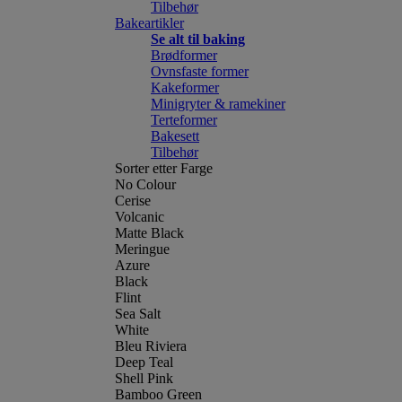
Tilbehør
Bakeartikler
Se alt til baking
Brødformer
Ovnsfaste former
Kakeformer
Minigryter & ramekiner
Terteformer
Bakesett
Tilbehør
Sorter etter Farge
No Colour
Cerise
Volcanic
Matte Black
Meringue
Azure
Black
Flint
Sea Salt
White
Bleu Riviera
Deep Teal
Shell Pink
Bamboo Green