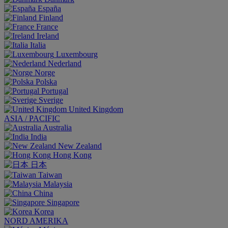
España
Finland
France
Ireland
Italia
Luxembourg
Nederland
Norge
Polska
Portugal
Sverige
United Kingdom
ASIA / PACIFIC
Australia
India
New Zealand
Hong Kong
日本
Taiwan
Malaysia
China
Singapore
Korea
NORD AMERIKA