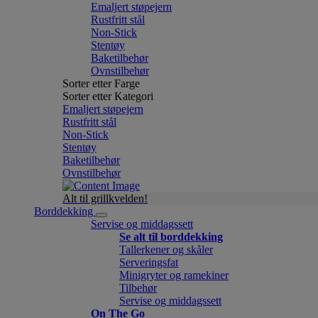
Emaljert støpejern
Rustfritt stål
Non-Stick
Stentøy
Baketilbehør
Ovnstilbehør
Sorter etter Farge
Sorter etter Kategori
Emaljert støpejern
Rustfritt stål
Non-Stick
Stentøy
Baketilbehør
Ovnstilbehør
Alt til grillkvelden!
Borddekking
Servise og middagssett
Se alt til borddekking
Tallerkener og skåler
Serveringsfat
Minigryter og ramekiner
Tilbehør
Servise og middagssett
On The Go