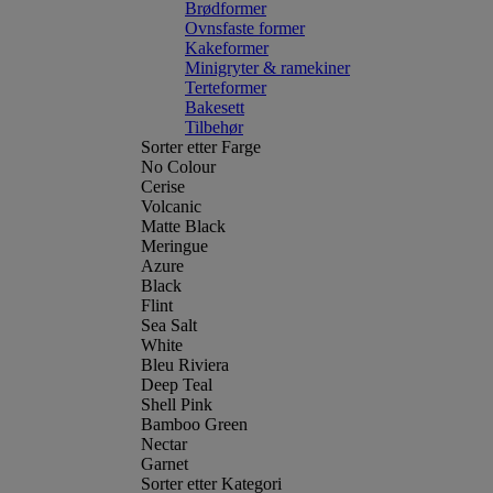
Brødformer
Ovnsfaste former
Kakeformer
Minigryter & ramekiner
Terteformer
Bakesett
Tilbehør
Sorter etter Farge
No Colour
Cerise
Volcanic
Matte Black
Meringue
Azure
Black
Flint
Sea Salt
White
Bleu Riviera
Deep Teal
Shell Pink
Bamboo Green
Nectar
Garnet
Sorter etter Kategori