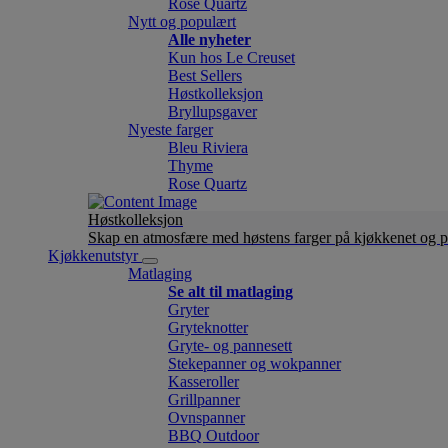
Rose Quartz
Nytt og populært
Alle nyheter
Kun hos Le Creuset
Best Sellers
Høstkolleksjon
Bryllupsgaver
Nyeste farger
Bleu Riviera
Thyme
Rose Quartz
Høstkolleksjon
Skap en atmosfære med høstens farger på kjøkkenet og p
Kjøkkenutstyr
Matlaging
Se alt til matlaging
Gryter
Gryteknotter
Gryte- og pannesett
Stekepanner og wokpanner
Kasseroller
Grillpanner
Ovnspanner
BBQ Outdoor