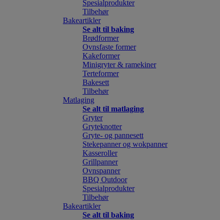
Spesialprodukter
Tilbehør
Bakeartikler
Se alt til baking
Brødformer
Ovnsfaste former
Kakeformer
Minigryter & ramekiner
Terteformer
Bakesett
Tilbehør
Matlaging
Se alt til matlaging
Gryter
Gryteknotter
Gryte- og pannesett
Stekepanner og wokpanner
Kasseroller
Grillpanner
Ovnspanner
BBQ Outdoor
Spesialprodukter
Tilbehør
Bakeartikler
Se alt til baking