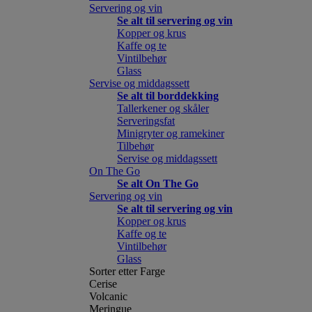
Servering og vin
Se alt til servering og vin
Kopper og krus
Kaffe og te
Vintilbehør
Glass
Servise og middagssett
Se alt til borddekking
Tallerkener og skåler
Serveringsfat
Minigryter og ramekiner
Tilbehør
Servise og middagssett
On The Go
Se alt On The Go
Servering og vin
Se alt til servering og vin
Kopper og krus
Kaffe og te
Vintilbehør
Glass
Sorter etter Farge
Cerise
Volcanic
Meringue