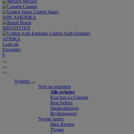
México
Canada
United States
SØR-AMERIKA
Brazil
MIDTØSTEN
United Arab Emirates
AFRIKA
Logg på
Favoritter
0
Nyheter
Nytt og populært
Alle nyheter
Kun hos Le Creuset
Best Sellers
Høstkolleksjon
Bryllupsgaver
Nyeste farger
Bleu Riviera
Thyme