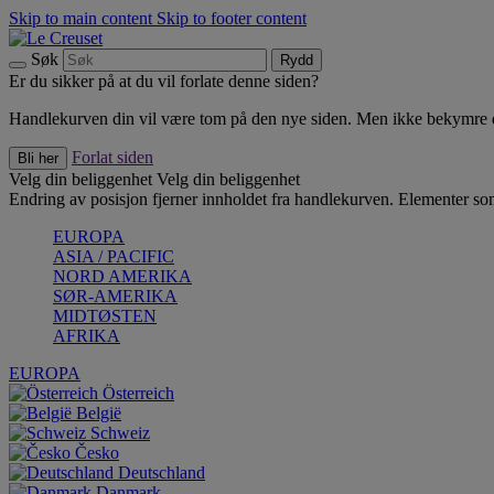
Skip to main content
Skip to footer content
Søk
Rydd
Er du sikker på at du vil forlate denne siden?
Handlekurven din vil være tom på den nye siden. Men ikke bekymre deg
Forlat siden
Bli her
Velg din beliggenhet
Velg din beliggenhet
Endring av posisjon fjerner innholdet fra handlekurven. Elementer som 
EUROPA
ASIA / PACIFIC
NORD AMERIKA
SØR-AMERIKA
MIDTØSTEN
AFRIKA
EUROPA
Österreich
België
Schweiz
Česko
Deutschland
Danmark