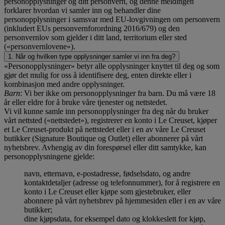
personopplysninger og ditt personvern, og denne meldingen
forklarer hvordan vi samler inn og behandler dine
personopplysninger i samsvar med EU-lovgivningen om personvern
(inkludert EUs personvernforordning 2016/679) og den
personvernlov som gjelder i ditt land, territorium eller sted
(«personvernlovene»).
1. Når og hvilken type opplysninger samler vi inn fra deg?
«Personopplysninger» betyr alle opplysninger knyttet til deg og som
gjør det mulig for oss å identifisere deg, enten direkte eller i
kombinasjon med andre opplysninger.
Barn
: Vi ber ikke om personopplysninger fra barn. Du må være 18
år eller eldre for å bruke våre tjenester og nettstedet.
Vi vil kunne samle inn personopplysninger fra deg når du bruker
vårt nettsted («nettstedet»), registrerer en konto i Le Creuset, kjøper
et Le Creuset-produkt på nettstedet eller i en av våre Le Creuset
butikker (Signature Boutique og Outlet) eller abonnerer på vårt
nyhetsbrev. Avhengig av din forespørsel eller ditt samtykke, kan
personopplysningene gjelde:
navn, etternavn, e-postadresse, fødselsdato, og andre
kontaktdetaljer (adresse og telefonnummer), for å registrere en
konto i Le Creuset eller kjøpe som gjestebruker, eller
abonnere på vårt nyhetsbrev på hjemmesiden eller i en av våre
butikker;
dine kjøpsdata, for eksempel dato og klokkeslett for kjøp,