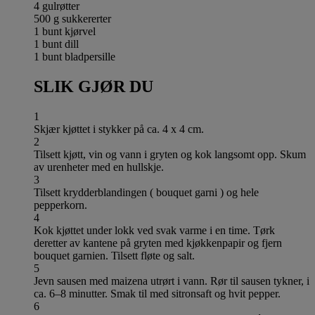
4 gulrøtter
500 g sukkererter
1 bunt kjørvel
1 bunt dill
1 bunt bladpersille
SLIK GJØR DU
1
Skjær kjøttet i stykker på ca. 4 x 4 cm.
2
Tilsett kjøtt, vin og vann i gryten og kok langsomt opp. Skum
av urenheter med en hullskje.
3
Tilsett krydderblandingen ( bouquet garni ) og hele
pepperkorn.
4
Kok kjøttet under lokk ved svak varme i en time. Tørk
deretter av kantene på gryten med kjøkkenpapir og fjern
bouquet garnien. Tilsett fløte og salt.
5
Jevn sausen med maizena utrørt i vann. Rør til sausen tykner, i
ca. 6–8 minutter. Smak til med sitronsaft og hvit pepper.
6