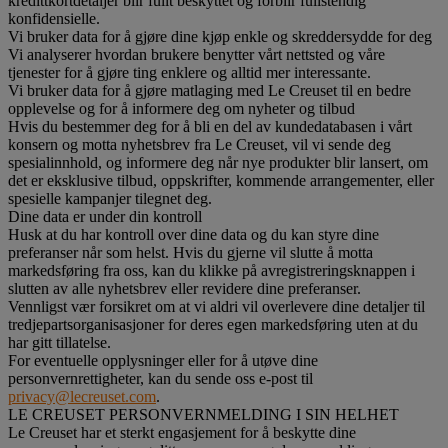
kredittkortdetaljer blir fullt beskyttet og forblir fullstendig
konfidensielle.
Vi bruker data for å gjøre dine kjøp enkle og skreddersydde for deg
Vi analyserer hvordan brukere benytter vårt nettsted og våre
tjenester for å gjøre ting enklere og alltid mer interessante.
Vi bruker data for å gjøre matlaging med Le Creuset til en bedre
opplevelse og for å informere deg om nyheter og tilbud
Hvis du bestemmer deg for å bli en del av kundedatabasen i vårt
konsern og motta nyhetsbrev fra Le Creuset, vil vi sende deg
spesialinnhold, og informere deg når nye produkter blir lansert, om
det er eksklusive tilbud, oppskrifter, kommende arrangementer, eller
spesielle kampanjer tilegnet deg.
Dine data er under din kontroll
Husk at du har kontroll over dine data og du kan styre dine
preferanser når som helst. Hvis du gjerne vil slutte å motta
markedsføring fra oss, kan du klikke på avregistreringsknappen i
slutten av alle nyhetsbrev eller revidere dine preferanser.
Vennligst vær forsikret om at vi aldri vil overlevere dine detaljer til
tredjepartsorganisasjoner for deres egen markedsføring uten at du
har gitt tillatelse.
For eventuelle opplysninger eller for å utøve dine
personvernrettigheter, kan du sende oss e-post til
privacy@lecreuset.com
.
LE CREUSET PERSONVERNMELDING I SIN HELHET
Le Creuset har et sterkt engasjement for å beskytte dine