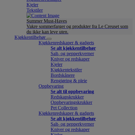
Kjeler
Tekstiler
Summer Must-Haves
Vakre sommerfarger og produkter fra Le Creuset som
du ikke kan leve uten.
Kjøkkentilbehør
Kjøkkenredskaper & gadgets
Se alt kjøkkentilbehør
Salt- og pepperkverner
Kniver og redskaper
Kjeler
Kjøkkentekstiler
Bordskånere
Rengjøring & pleie
Oppbevaring
Se alt til oppbevaring
Redskapskrukker
Oppbevaringskrukker
Pet Collection
Kjøkkenredskaper & gadgets
Se alt kjøkkentilbehør
Salt- og pepperkverner
Kniver og redskaper
Kjeler