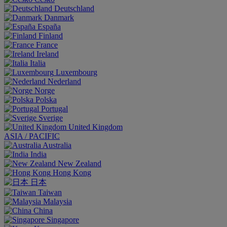
Deutschland
Danmark
España
Finland
France
Ireland
Italia
Luxembourg
Nederland
Norge
Polska
Portugal
Sverige
United Kingdom
ASIA / PACIFIC
Australia
India
New Zealand
Hong Kong
日本
Taiwan
Malaysia
China
Singapore