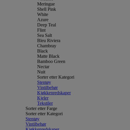
Meringue
Shell Pink
White
Azure
Deep Teal
Flint
Sea Salt
Bleu Riviera
Chambray
Black
Matte Black
Bamboo Green
Nectar
Nuit
Sorter etter Kategori
Stentøy
Vintilbehør
Kjøkkenredskaper
Kjeler
Tekstiler
Sorter etter Farge
Sorter etter Kategori
Stentøy
Vintilbehør
Kjøkkenredskaper