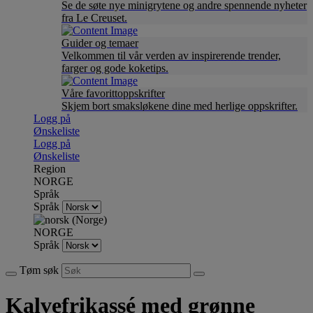
Se de søte nye minigrytene og andre spennende nyheter
fra Le Creuset.
Guider og temaer
Velkommen til vår verden av inspirerende trender,
farger og gode koketips.
Våre favorittoppskrifter
Skjem bort smaksløkene dine med herlige oppskrifter.
Logg på
Ønskeliste
Logg på
Ønskeliste
Region
NORGE
Språk
Språk
NORGE
Språk
Tøm søk
Kalvefrikassé med grønne