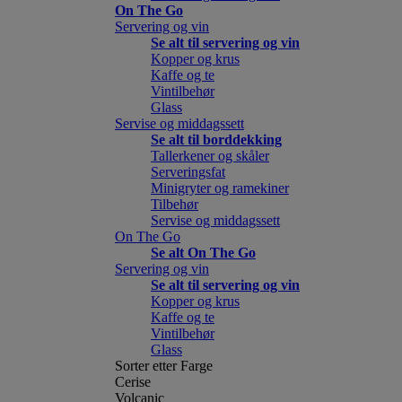
On The Go
Servering og vin
Se alt til servering og vin
Kopper og krus
Kaffe og te
Vintilbehør
Glass
Servise og middagssett
Se alt til borddekking
Tallerkener og skåler
Serveringsfat
Minigryter og ramekiner
Tilbehør
Servise og middagssett
On The Go
Se alt On The Go
Servering og vin
Se alt til servering og vin
Kopper og krus
Kaffe og te
Vintilbehør
Glass
Sorter etter Farge
Cerise
Volcanic