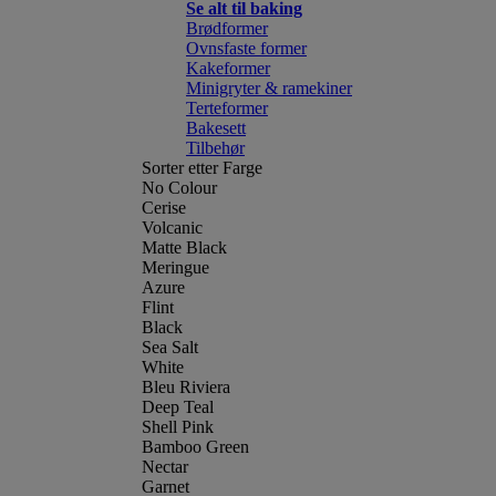
Se alt til baking
Brødformer
Ovnsfaste former
Kakeformer
Minigryter & ramekiner
Terteformer
Bakesett
Tilbehør
Sorter etter Farge
No Colour
Cerise
Volcanic
Matte Black
Meringue
Azure
Flint
Black
Sea Salt
White
Bleu Riviera
Deep Teal
Shell Pink
Bamboo Green
Nectar
Garnet