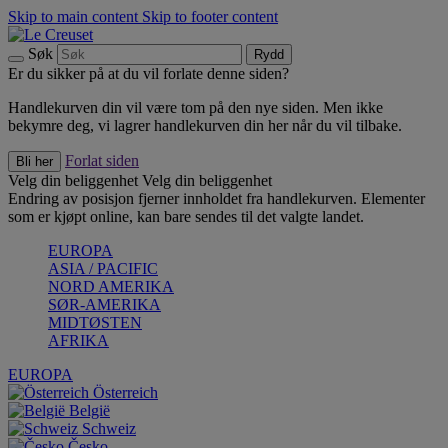
Skip to main content
Skip to footer content
Søk
Rydd
Er du sikker på at du vil forlate denne siden?
Handlekurven din vil være tom på den nye siden. Men ikke
bekymre deg, vi lagrer handlekurven din her når du vil tilbake.
Forlat siden
Bli her
Velg din beliggenhet
Velg din beliggenhet
Endring av posisjon fjerner innholdet fra handlekurven. Elementer
som er kjøpt online, kan bare sendes til det valgte landet.
EUROPA
ASIA / PACIFIC
NORD AMERIKA
SØR-AMERIKA
MIDTØSTEN
AFRIKA
EUROPA
Österreich
België
Schweiz
Česko