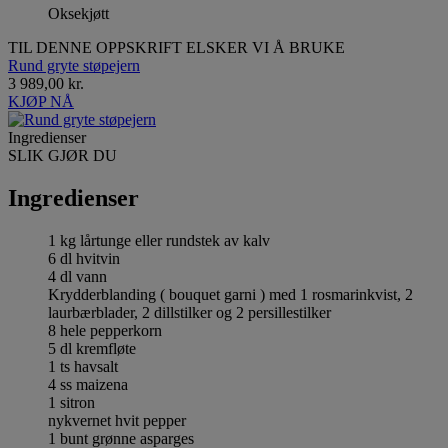
Oksekjøtt
TIL DENNE OPPSKRIFT ELSKER VI Å BRUKE
Rund gryte støpejern
3 989,00 kr.
KJØP NÅ
Ingredienser
SLIK GJØR DU
Ingredienser
1 kg lårtunge eller rundstek av kalv
6 dl hvitvin
4 dl vann
Krydderblanding ( bouquet garni ) med 1 rosmarinkvist, 2
laurbærblader, 2 dillstilker og 2 persillestilker
8 hele pepperkorn
5 dl kremfløte
1 ts havsalt
4 ss maizena
1 sitron
nykvernet hvit pepper
1 bunt grønne asparges