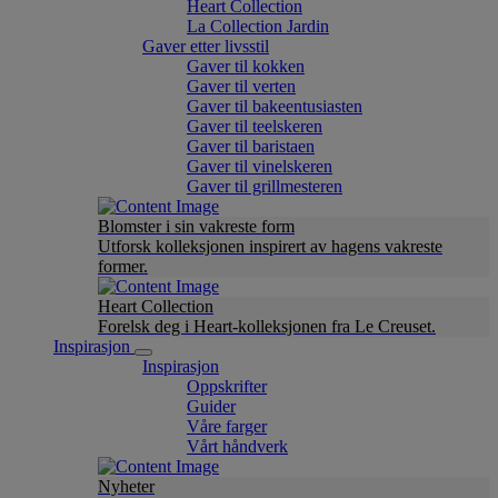
Heart Collection
La Collection Jardin
Gaver etter livsstil
Gaver til kokken
Gaver til verten
Gaver til bakeentusiasten
Gaver til teelskeren
Gaver til baristaen
Gaver til vinelskeren
Gaver til grillmesteren
Blomster i sin vakreste form
Utforsk kolleksjonen inspirert av hagens vakreste
former.
Heart Collection
Forelsk deg i Heart-kolleksjonen fra Le Creuset.
Inspirasjon
Inspirasjon
Oppskrifter
Guider
Våre farger
Vårt håndverk
Nyheter