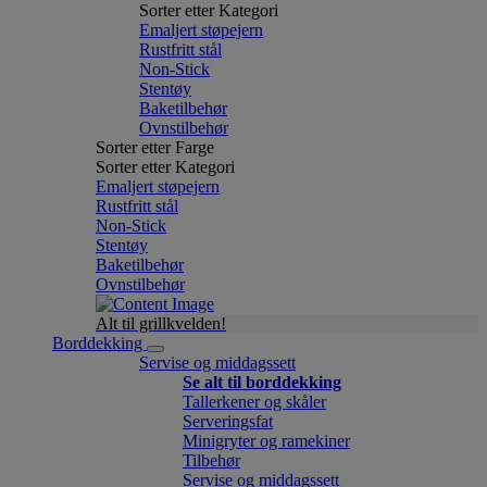
Sorter etter Kategori
Emaljert støpejern
Rustfritt stål
Non-Stick
Stentøy
Baketilbehør
Ovnstilbehør
Sorter etter Farge
Sorter etter Kategori
Emaljert støpejern
Rustfritt stål
Non-Stick
Stentøy
Baketilbehør
Ovnstilbehør
Alt til grillkvelden!
Borddekking
Servise og middagssett
Se alt til borddekking
Tallerkener og skåler
Serveringsfat
Minigryter og ramekiner
Tilbehør
Servise og middagssett