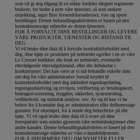
som vil gi deg tilgang til en rekke fordeler tilegnet registrerte
brukere, for bedre å nyte våre tjenester, så som raskere
utsjekking, lagre flere forsendelsesadresser, vise og spore
bestillinger. Denne behandlingsaktiviteten er basert på den
kontraktsmessige utførelse av denne tjenesten.
FOR Å FORVALTE DINE BESTILLINGER OG LEVERE
VÅRE PRODUKTER, TJENESTER OG BISTAND TIL
DEG
Vi vil bruke dine data til å forvalte kontraktsforholdet med
deg, dine kjøp av produkter på nettstedet og/eller i en av våre
Le Creuset butikker, din bruk av nettstedet, eventuelle
etterfølgende ettersalgsbistand, eller din deltakelse i
konkurranser. Det kan være at vi må behandle enkelte data
om deg for våre administrative formål knyttet til
kontraktsforholdet med deg inkludert regnskapsføring,
regningsutskriving og revisjon, verifisering av betalingskort,
bedrageri-screening, trygghet, sikkerhet, systemtesting,
vedlikehold, og statistisk analyse, osv. Av og til kan vi ha
behov for å kontakte deg av administrative eller driftsmessige
grunner. For eksempel, for å sende deg bekreftelse på ditt
kjøp. Vi vil også bruke dine data til å svare på dine
forespørsler som sendes gjennom våre nettstedsskjemaer eller
andre kanaler. Denne behandlingsaktiviteten er basert på den
kontraktsmessige utførelse av våre e-handelstjenester.
FOR Å INFORMERE DEG OM NYHETER ELLER