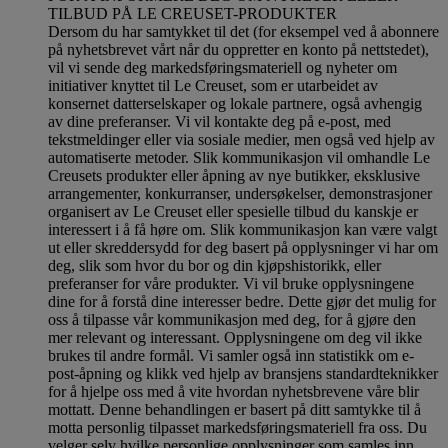
TILBUD PÅ LE CREUSET-PRODUKTER
Dersom du har samtykket til det (for eksempel ved å abonnere
på nyhetsbrevet vårt når du oppretter en konto på nettstedet),
vil vi sende deg markedsføringsmateriell og nyheter om
initiativer knyttet til Le Creuset, som er utarbeidet av
konsernet datterselskaper og lokale partnere, også avhengig
av dine preferanser. Vi vil kontakte deg på e-post, med
tekstmeldinger eller via sosiale medier, men også ved hjelp av
automatiserte metoder. Slik kommunikasjon vil omhandle Le
Creusets produkter eller åpning av nye butikker, eksklusive
arrangementer, konkurranser, undersøkelser, demonstrasjoner
organisert av Le Creuset eller spesielle tilbud du kanskje er
interessert i å få høre om. Slik kommunikasjon kan være valgt
ut eller skreddersydd for deg basert på opplysninger vi har om
deg, slik som hvor du bor og din kjøpshistorikk, eller
preferanser for våre produkter. Vi vil bruke opplysningene
dine for å forstå dine interesser bedre. Dette gjør det mulig for
oss å tilpasse vår kommunikasjon med deg, for å gjøre den
mer relevant og interessant. Opplysningene om deg vil ikke
brukes til andre formål. Vi samler også inn statistikk om e-
post-åpning og klikk ved hjelp av bransjens standardteknikker
for å hjelpe oss med å vite hvordan nyhetsbrevene våre blir
mottatt. Denne behandlingen er basert på ditt samtykke til å
motta personlig tilpasset markedsføringsmateriell fra oss. Du
velger selv hvilke personlige opplysninger som samles inn,