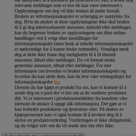
relevante meldinger som vi tror du kan være interessert i.
Opplysningene om deg vil ikke brukes til andre formål.
Bruken av informasjonskapsler er avhengig av samtykke fra
deg. Hvis du ønsker at disse opplysningene ikke skal brukes
til å gi deg interessebaserte annonser, innhold eller meldinger,
kan du begrense bruken av opplysningene om dine online-
handlinger ved å velge dine innstillinger for
informasjonskapsler (men husk at enkelte informasjonskapsler
er nødvendige for å kunne bruke nettstedet). Vennligst merk
deg at dette ikke fratar deg muligheten til å få tilsendt
annonser, tilbud eller meldinger. Du vil fortsatt motta
generiske annonser, tilbud eller meldinger. For mer
informasjon om hvordan vi bruker informasjonskapsler og
hvordan du kan slette dem, kan du lese våre retningslinjer for
informasjonskapsler
her
.
Dersom du har kjøpt et produkt fra oss, kan vi komme til å
sende deg en e-post der vi ber om at du vurderer produktet
ditt. Vi er interessert i produktanmeldelser fra kundene våre
(dersom de ønsker å oppgi slik informasjon). Det gjør at vi
kan forbedre produktene og tjenestene våre. På slutten av
kjøpsprosessen kan vi også komme til å invitere deg til å
skrive en produktvurdering. Vurderingen er ikke obligatorisk,
og du velger selv om du vil sende den inn eller ikke.