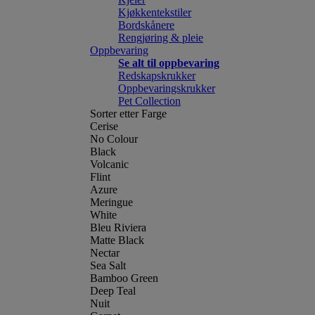
Kjøkkentekstiler
Bordskånere
Rengjøring & pleie
Oppbevaring
Se alt til oppbevaring
Redskapskrukker
Oppbevaringskrukker
Pet Collection
Sorter etter Farge
Cerise
No Colour
Black
Volcanic
Flint
Azure
Meringue
White
Bleu Riviera
Matte Black
Nectar
Sea Salt
Bamboo Green
Deep Teal
Nuit