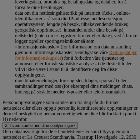
leveringsdata, produkt- og betalingsdata og detaljer, for å
forvalte dine bestillinger;
data om din nettlesingshistorikk på internett (f.eks., online-
identifikatorer - så som din IP-adresse, nettleserversjon,
operativsystem, lengde på besøk, tilbakevendende bruker,
geografisk opprinnelse), innsamlet under dine besøk på
nettstedet (enten du er registrert bruker eller ikke), ved å bruke
logger og/eller sporingsteknikker så som
«informasjonskapsler» (for informasjon om datainnsamling
gjennom informasjonskapsler, vennligst se våre
Retningslinjer
for informasjonskapsler
) for å forbedre våre tjenester og
annonser, eller for vår statistiske analyse - i de fleste tilfeller
vil vi ikke være i stand til å identifisere deg fra disse
opplysningene.
dine tilbakemeldinger, forespørsler, klager, spørsmål eller
samhandlinger med oss (for eksempel dine meldinger, chats,
innlegg på sosiale medier, e-poster eller telefonsamtaler).
Personopplysningene som samles inn fra deg når du bruker
nettstedet eller ellers oppgir personlig identifiserende opplysninger er
dermed beskyttet og personvernrettighetene dine blir forklart i punkt
H) nedenfor.
2. Hvem samler inn dine opplysninger?
Den dataansvarlige for de e-handelstjenester som tilbys gjennom
nettstedet er Le Creuset Scandinavia, Taastrup Hovedgade 12, 2630