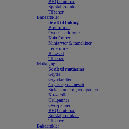
BBQ Outdoor
Spesialprodukter
Tilbehør
Bakeartikler
Se alt til baking
Brødformer
Ovnsfaste former
Kakeformer
Minigryter & ramekiner
Terteformer
Bakesett
Tilbehør
Matlaging
Se alt til matlaging
Gryter
Gryteknotter
Gryte- og pannesett
Stekepanner og wokpanner
Kasseroller
Grillpanner
Ovnspanner
BBQ Outdoor
Spesialprodukter
Tilbehør
Bakeartikler