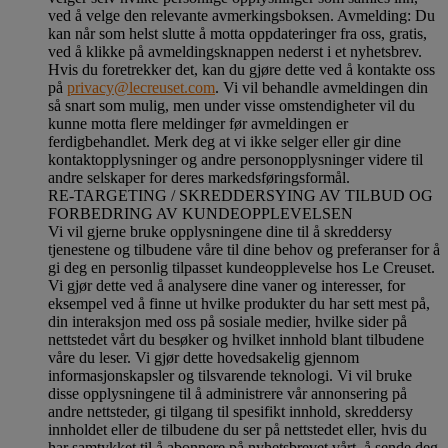
ved å velge den relevante avmerkingsboksen. Avmelding: Du
kan når som helst slutte å motta oppdateringer fra oss, gratis,
ved å klikke på avmeldingsknappen nederst i et nyhetsbrev.
Hvis du foretrekker det, kan du gjøre dette ved å kontakte oss
på
privacy@lecreuset.com
. Vi vil behandle avmeldingen din
så snart som mulig, men under visse omstendigheter vil du
kunne motta flere meldinger før avmeldingen er
ferdigbehandlet.
Merk deg at vi ikke selger eller gir dine
kontaktopplysninger og andre personopplysninger videre til
andre selskaper for deres markedsføringsformål
.
RE-TARGETING / SKREDDERSYING AV TILBUD OG
FORBEDRING AV KUNDEOPPLEVELSEN
Vi vil gjerne bruke opplysningene dine til å skreddersy
tjenestene og tilbudene våre til dine behov og preferanser for å
gi deg en personlig tilpasset kundeopplevelse hos Le Creuset.
Vi gjør dette ved å analysere dine vaner og interesser, for
eksempel ved å finne ut hvilke produkter du har sett mest på,
din interaksjon med oss på sosiale medier, hvilke sider på
nettstedet vårt du besøker og hvilket innhold blant tilbudene
våre du leser. Vi gjør dette hovedsakelig gjennom
informasjonskapsler og tilsvarende teknologi. Vi vil bruke
disse opplysningene til å administrere vår annonsering på
andre nettsteder, gi tilgang til spesifikt innhold, skreddersy
innholdet eller de tilbudene du ser på nettstedet eller, hvis du
har samtykket til å abonnere på nyhetsbrevet vårt, å sende deg