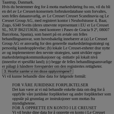
Taastrup, Danmark.
Hvis du bestemmer deg for å motta markedsføring fra oss, vil du bli
en del av Le Creuset-konsernets forbrukerdatabase som forvaltes,
som felles dataansvarlig, av Le Creuset Creuset Scandinavia og Le
Creuset Group AG, med registrert kontor i Neuhofstrasse 4, Baar,
Zugo, 6340 Sveits (deres utnevnte representant i EU er Le Creuset
SL, NUF B62153630, med kontorer i Paseo de Gracia 9 2º, 08007
Barcelona, Spania), som basert på en avtale om felles
behandlingsansvar, som hovedsakelig innebærer at (a) Le Creuset
Group AG er ansvarlig for den generelle markedsføringsstrategi og
personlig kundeopplevelse; (b) lokale Le Creuset-enheter drar nytte
av og implementerer den nevnte strategien, samt utvikler egne
markedsføringskommunikasjoner og -initiativ på lokalt nivå
(innenfor et spesifikt land); (c) begge de felles behandlingsansvarlige
er pålagt å håndtere forespørsler om den registrertes rettigheter.
3. Hvorfor samler vi inn disse opplysningene?
Vi vil kunne behandle dine data for følgende formål:
FOR VÅRE JURIDISKE FORPLIKTELSER
Det kan være at vi må behandle enkelte data om deg for å
oppfylle våre juridiske forpliktelser og andre forpliktelser som
oppstår på grunnlag av instruksjoner som mottas fra
myndighetene.
FOR Å OPPRETTE EN KONTO I LE CREUSET
Vi vil bruke dine data for å opprette en konto i Le Creuset