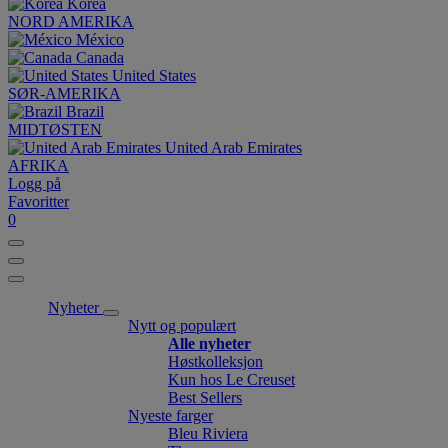
Korea
NORD AMERIKA
México
Canada
United States
SØR-AMERIKA
Brazil
MIDTØSTEN
United Arab Emirates
AFRIKA
Logg på
Favoritter
0
Nyheter
Nytt og populært
Alle nyheter
Høstkolleksjon
Kun hos Le Creuset
Best Sellers
Nyeste farger
Bleu Riviera