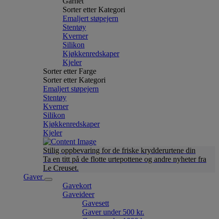
Garnet
Sorter etter Kategori
Emaljert støpejern
Stentøy
Kverner
Silikon
Kjøkkenredskaper
Kjeler
Sorter etter Farge
Sorter etter Kategori
Emaljert støpejern
Stentøy
Kverner
Silikon
Kjøkkenredskaper
Kjeler
Stilig oppbevaring for de friske krydderurtene din
Ta en titt på de flotte urtepottene og andre nyheter fra
Le Creuset.
Gaver
Gavekort
Gaveideer
Gavesett
Gaver under 500 kr.