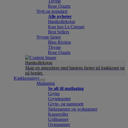
Thyme
Rose Quartz
Nytt og populært
Alle nyheter
Høstkolleksjon
Kun hos Le Creuset
Best Sellers
Nyeste farger
Bleu Riviera
Thyme
Rose Quartz
Høstkolleksjon
Skap en atmosfære med høstens farger på kjøkkenet og
på bordet.
Kjøkkenutstyr
Matlaging
Se alt til matlaging
Gryter
Gryteknotter
Gryte- og pannesett
Stekepanner og wokpanner
Kasseroller
Grillpanner
Ovnspanner