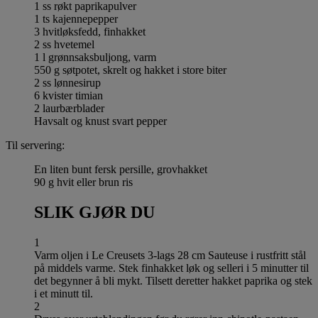
1 ss røkt paprikapulver
1 ts kajennepepper
3 hvitløksfedd, finhakket
2 ss hvetemel
1 l grønnsaksbuljong, varm
550 g søtpotet, skrelt og hakket i store biter
2 ss lønnesirup
6 kvister timian
2 laurbærblader
Havsalt og knust svart pepper
Til servering:
En liten bunt fersk persille, grovhakket
90 g hvit eller brun ris
SLIK GJØR DU
1
Varm oljen i Le Creusets 3-lags 28 cm Sauteuse i rustfritt stål
på middels varme. Stek finhakket løk og selleri i 5 minutter til
det begynner å bli mykt. Tilsett deretter hakket paprika og stek
i et minutt til.
2