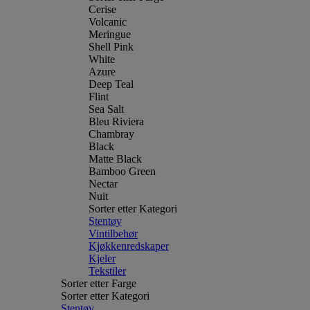
Cerise
Volcanic
Meringue
Shell Pink
White
Azure
Deep Teal
Flint
Sea Salt
Bleu Riviera
Chambray
Black
Matte Black
Bamboo Green
Nectar
Nuit
Sorter etter Kategori
Stentøy
Vintilbehør
Kjøkkenredskaper
Kjeler
Tekstiler
Sorter etter Farge
Sorter etter Kategori
Stentøy