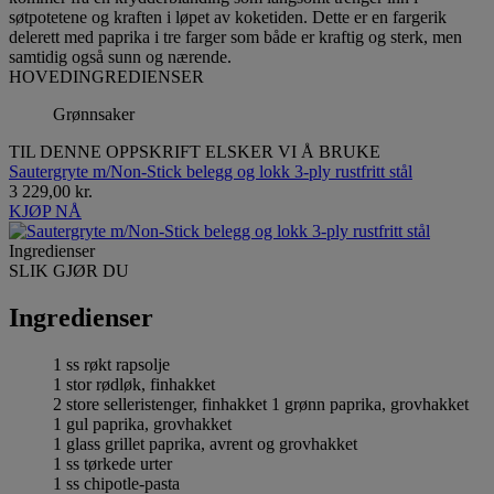
søtpotetene og kraften i løpet av koketiden. Dette er en fargerik
delerett med paprika i tre farger som både er kraftig og sterk, men
samtidig også sunn og nærende.
HOVEDINGREDIENSER
Grønnsaker
TIL DENNE OPPSKRIFT ELSKER VI Å BRUKE
Sautergryte m/Non-Stick belegg og lokk 3-ply rustfritt stål
3 229,00 kr.
KJØP NÅ
Ingredienser
SLIK GJØR DU
Ingredienser
1 ss røkt rapsolje
1 stor rødløk, finhakket
2 store selleristenger, finhakket 1 grønn paprika, grovhakket
1 gul paprika, grovhakket
1 glass grillet paprika, avrent og grovhakket
1 ss tørkede urter
1 ss chipotle-pasta