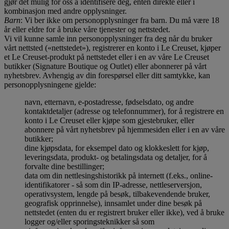
gjør det mulig for oss å identifisere deg, enten direkte eller i
kombinasjon med andre opplysninger.
Barn
: Vi ber ikke om personopplysninger fra barn. Du må være 18
år eller eldre for å bruke våre tjenester og nettstedet.
Vi vil kunne samle inn personopplysninger fra deg når du bruker
vårt nettsted («nettstedet»), registrerer en konto i Le Creuset, kjøper
et Le Creuset-produkt på nettstedet eller i en av våre Le Creuset
butikker (Signature Boutique og Outlet) eller abonnerer på vårt
nyhetsbrev. Avhengig av din forespørsel eller ditt samtykke, kan
personopplysningene gjelde:
navn, etternavn, e-postadresse, fødselsdato, og andre
kontaktdetaljer (adresse og telefonnummer), for å registrere en
konto i Le Creuset eller kjøpe som gjestebruker, eller
abonnere på vårt nyhetsbrev på hjemmesiden eller i en av våre
butikker;
dine kjøpsdata, for eksempel dato og klokkeslett for kjøp,
leveringsdata, produkt- og betalingsdata og detaljer, for å
forvalte dine bestillinger;
data om din nettlesingshistorikk på internett (f.eks., online-
identifikatorer - så som din IP-adresse, nettleserversjon,
operativsystem, lengde på besøk, tilbakevendende bruker,
geografisk opprinnelse), innsamlet under dine besøk på
nettstedet (enten du er registrert bruker eller ikke), ved å bruke
logger og/eller sporingsteknikker så som