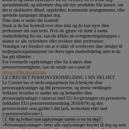
spesialinnhold, og informere deg når nye produkter blir lansert, om
det er eksklusive tilbud, oppskrifter, kommende arrangementer, eller
spesielle kampanjer tilegnet deg.
Dine data er under din kontroll
Husk at du har kontroll over dine data og du kan styre dine
preferanser når som helst. Hvis du gjerne vil slutte å motta
markedsføring fra oss, kan du klikke på avregistreringsknappen i
slutten av alle nyhetsbrev eller revidere dine preferanser.
Vennligst vær forsikret om at vi aldri vil overlevere dine detaljer til
tredjepartsorganisasjoner for deres egen markedsføring uten at du
har gitt tillatelse.
For eventuelle opplysninger eller for å utøve dine
personvernrettigheter, kan du sende oss e-post til
privacy@lecreuset.com
.
LE CREUSET PERSONVERNMELDING I SIN HELHET
Le Creuset har et sterkt engasjement for å beskytte dine
personopplysninger og ditt personvern, og denne meldingen
forklarer hvordan vi samler inn og behandler dine
personopplysninger i samsvar med EU-lovgivningen om personvern
(inkludert EUs personvernforordning 2016/679) og den
personvernlov som gjelder i ditt land, territorium eller sted
(«personvernlovene»).
1. Når og hvilken type opplysninger samler vi inn fra deg?
«Personopplysninger» betyr alle opplysninger knyttet til deg og som