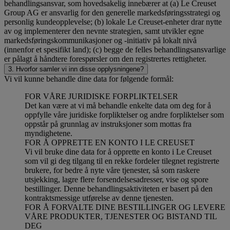
behandlingsansvar, som hovedsakelig innebærer at (a) Le Creuset
Group AG er ansvarlig for den generelle markedsføringsstrategi og
personlig kundeopplevelse; (b) lokale Le Creuset-enheter drar nytte
av og implementerer den nevnte strategien, samt utvikler egne
markedsføringskommunikasjoner og -initiativ på lokalt nivå
(innenfor et spesifikt land); (c) begge de felles behandlingsansvarlige
er pålagt å håndtere forespørsler om den registrertes rettigheter.
3. Hvorfor samler vi inn disse opplysningene?
Vi vil kunne behandle dine data for følgende formål:
FOR VÅRE JURIDISKE FORPLIKTELSER
Det kan være at vi må behandle enkelte data om deg for å
oppfylle våre juridiske forpliktelser og andre forpliktelser som
oppstår på grunnlag av instruksjoner som mottas fra
myndighetene.
FOR Å OPPRETTE EN KONTO I LE CREUSET
Vi vil bruke dine data for å opprette en konto i Le Creuset
som vil gi deg tilgang til en rekke fordeler tilegnet registrerte
brukere, for bedre å nyte våre tjenester, så som raskere
utsjekking, lagre flere forsendelsesadresser, vise og spore
bestillinger. Denne behandlingsaktiviteten er basert på den
kontraktsmessige utførelse av denne tjenesten.
FOR Å FORVALTE DINE BESTILLINGER OG LEVERE
VÅRE PRODUKTER, TJENESTER OG BISTAND TIL
DEG