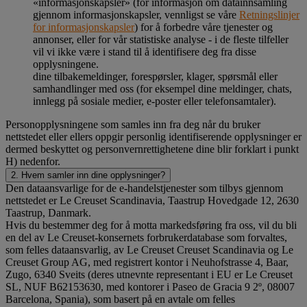
«informasjonskapsler» (for informasjon om datainnsamling
gjennom informasjonskapsler, vennligst se våre
Retningslinjer
for informasjonskapsler
) for å forbedre våre tjenester og
annonser, eller for vår statistiske analyse - i de fleste tilfeller
vil vi ikke være i stand til å identifisere deg fra disse
opplysningene.
dine tilbakemeldinger, forespørsler, klager, spørsmål eller
samhandlinger med oss (for eksempel dine meldinger, chats,
innlegg på sosiale medier, e-poster eller telefonsamtaler).
Personopplysningene som samles inn fra deg når du bruker
nettstedet eller ellers oppgir personlig identifiserende opplysninger er
dermed beskyttet og personvernrettighetene dine blir forklart i punkt
H) nedenfor.
2. Hvem samler inn dine opplysninger?
Den dataansvarlige for de e-handelstjenester som tilbys gjennom
nettstedet er Le Creuset Scandinavia, Taastrup Hovedgade 12, 2630
Taastrup, Danmark.
Hvis du bestemmer deg for å motta markedsføring fra oss, vil du bli
en del av Le Creuset-konsernets forbrukerdatabase som forvaltes,
som felles dataansvarlig, av Le Creuset Creuset Scandinavia og Le
Creuset Group AG, med registrert kontor i Neuhofstrasse 4, Baar,
Zugo, 6340 Sveits (deres utnevnte representant i EU er Le Creuset
SL, NUF B62153630, med kontorer i Paseo de Gracia 9 2º, 08007
Barcelona, Spania), som basert på en avtale om felles