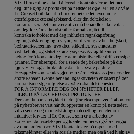
Vi vil bruke dine data til å forvalte kontraktsforholdet med
deg, dine kjøp av produkter på nettstedet og/eller i en av våre
Le Creuset butikker, din bruk av nettstedet, eventuelle
etterfølgende ettersalgsbistand, eller din deltakelse i
konkurranser. Det kan være at vi må behandle enkelte data
om deg for våre administrative formål knyttet til
kontraktsforholdet med deg inkludert regnskapsføring,
regningsutskriving og revisjon, verifisering av betalingskort,
bedrageri-screening, trygghet, sikkerhet, systemtesting,
vedlikehold, og statistisk analyse, osv. Av og til kan vi ha
behov for å kontakte deg av administrative eller driftsmessige
grunner. For eksempel, for å sende deg bekreftelse på ditt
kjøp. Vi vil også bruke dine data til å svare på dine
forespørsler som sendes gjennom våre nettstedsskjemaer eller
andre kanaler. Denne behandlingsaktiviteten er basert på den
kontraktsmessige utførelse av våre e-handelstjenester.
FOR Å INFORMERE DEG OM NYHETER ELLER
TILBUD PÅ LE CREUSET-PRODUKTER
Dersom du har samtykket til det (for eksempel ved å abonnere
på nyhetsbrevet vårt når du oppretter en konto på nettstedet),
vil vi sende deg markedsføringsmateriell og nyheter om
initiativer knyttet til Le Creuset, som er utarbeidet av
konsernet datterselskaper og lokale partnere, også avhengig
av dine preferanser. Vi vil kontakte deg på e-post, med
tekstmeldinger eller via sosiale medier, men også ved hjelp av