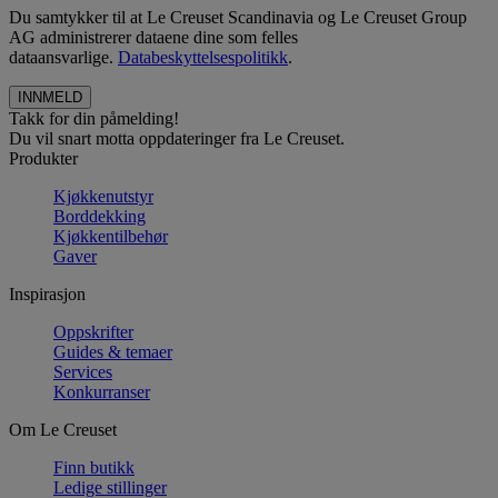
Du samtykker til at Le Creuset Scandinavia og Le Creuset Group
AG administrerer dataene dine som felles
dataansvarlige.
Databeskyttelsespolitikk
.
Takk for din påmelding!
Du vil snart motta oppdateringer fra Le Creuset.
Produkter
Kjøkkenutstyr
Borddekking
Kjøkkentilbehør
Gaver
Inspirasjon
Oppskrifter
Guides & temaer
Services
Konkurranser
Om Le Creuset
Finn butikk
Ledige stillinger