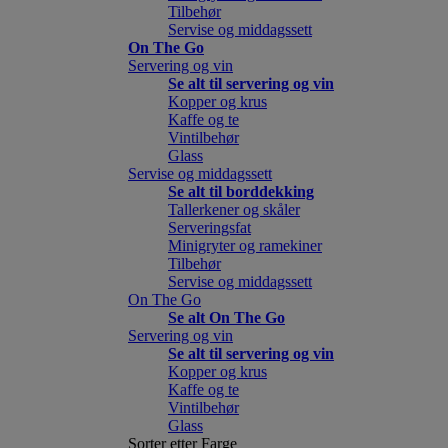
Tilbehør
Servise og middagssett
On The Go
Servering og vin
Se alt til servering og vin
Kopper og krus
Kaffe og te
Vintilbehør
Glass
Servise og middagssett
Se alt til borddekking
Tallerkener og skåler
Serveringsfat
Minigryter og ramekiner
Tilbehør
Servise og middagssett
On The Go
Se alt On The Go
Servering og vin
Se alt til servering og vin
Kopper og krus
Kaffe og te
Vintilbehør
Glass
Sorter etter Farge