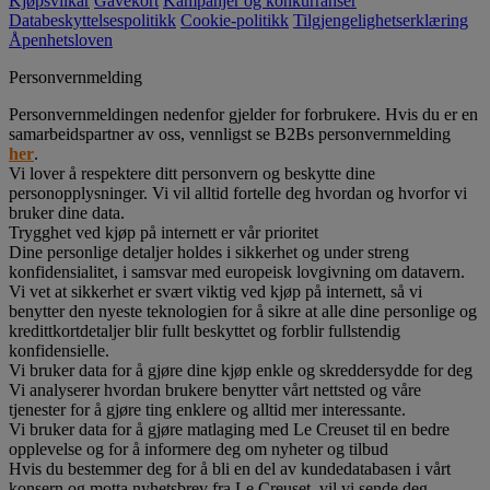
Kjøpsvilkår
Gavekort
Kampanjer og konkurranser
Databeskyttelsespolitikk
Cookie-politikk
Tilgjengelighetserklæring
Åpenhetsloven
Personvernmelding
Personvernmeldingen nedenfor gjelder for forbrukere. Hvis du er en
samarbeidspartner av oss, vennligst se B2Bs personvernmelding
her
.
Vi lover å respektere ditt personvern og beskytte dine
personopplysninger. Vi vil alltid fortelle deg hvordan og hvorfor vi
bruker dine data.
Trygghet ved kjøp på internett er vår prioritet
Dine personlige detaljer holdes i sikkerhet og under streng
konfidensialitet, i samsvar med europeisk lovgivning om datavern.
Vi vet at sikkerhet er svært viktig ved kjøp på internett, så vi
benytter den nyeste teknologien for å sikre at alle dine personlige og
kredittkortdetaljer blir fullt beskyttet og forblir fullstendig
konfidensielle.
Vi bruker data for å gjøre dine kjøp enkle og skreddersydde for deg
Vi analyserer hvordan brukere benytter vårt nettsted og våre
tjenester for å gjøre ting enklere og alltid mer interessante.
Vi bruker data for å gjøre matlaging med Le Creuset til en bedre
opplevelse og for å informere deg om nyheter og tilbud
Hvis du bestemmer deg for å bli en del av kundedatabasen i vårt
konsern og motta nyhetsbrev fra Le Creuset, vil vi sende deg