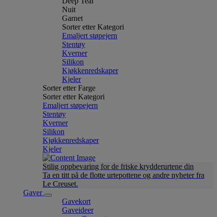
Deep Teal
Nuit
Garnet
Sorter etter Kategori
Emaljert støpejern
Stentøy
Kverner
Silikon
Kjøkkenredskaper
Kjeler
Sorter etter Farge
Sorter etter Kategori
Emaljert støpejern
Stentøy
Kverner
Silikon
Kjøkkenredskaper
Kjeler
Stilig oppbevaring for de friske krydderurtene din
Ta en titt på de flotte urtepottene og andre nyheter fra
Le Creuset.
Gaver
Gavekort
Gaveideer