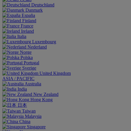
Deutschland
Danmark
España
Finland
France
Ireland
Italia
Luxembourg
Nederland
Norge
Polska
Portugal
Sverige
United Kingdom
ASIA / PACIFIC
Australia
India
New Zealand
Hong Kong
日本
Taiwan
Malaysia
China
Singapore