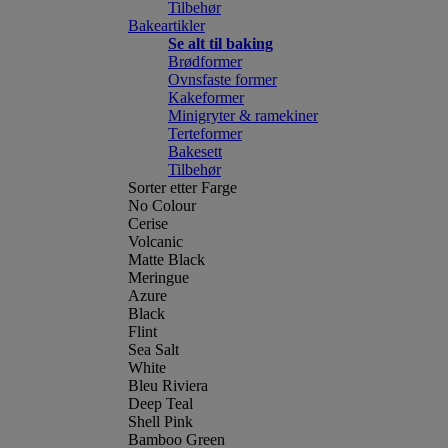
Tilbehør
Bakeartikler
Se alt til baking
Brødformer
Ovnsfaste former
Kakeformer
Minigryter & ramekiner
Terteformer
Bakesett
Tilbehør
Sorter etter Farge
No Colour
Cerise
Volcanic
Matte Black
Meringue
Azure
Black
Flint
Sea Salt
White
Bleu Riviera
Deep Teal
Shell Pink
Bamboo Green