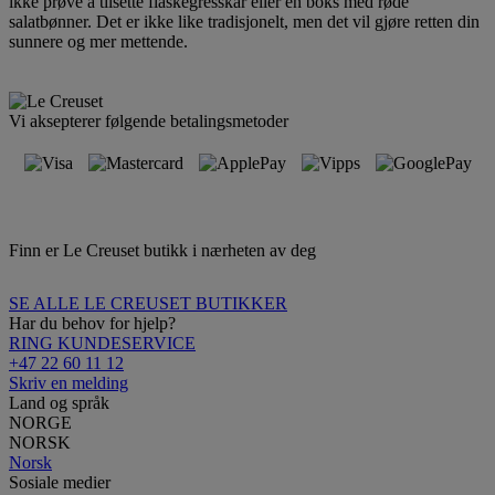
ikke prøve å tilsette flaskegresskar eller en boks med røde
salatbønner. Det er ikke like tradisjonelt, men det vil gjøre retten din
sunnere og mer mettende.
Vi aksepterer følgende betalingsmetoder
Finn er Le Creuset butikk i nærheten av deg
SE ALLE LE CREUSET BUTIKKER
Har du behov for hjelp?
RING KUNDESERVICE
+47 22 60 11 12
Skriv en melding
Land og språk
NORGE
NORSK
Norsk
Sosiale medier