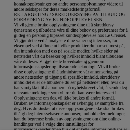
kontaktopplysninger og andre personopplysninger videre til
andre selskaper for deres markedsføringsformål
.
RE-TARGETING / SKREDDERSYING AV TILBUD OG
FORBEDRING AV KUNDEOPPLEVELSEN
Vi vil gjerne bruke opplysningene dine til å skreddersy
tjenestene og tilbudene våre til dine behov og preferanser for å
gi deg en personlig tilpasset kundeopplevelse hos Le Creuset.
Vi gjør dette ved å analysere dine vaner og interesser, for
eksempel ved å finne ut hvilke produkter du har sett mest på,
din interaksjon med oss på sosiale medier, hvilke sider på
nettstedet vårt du besøker og hvilket innhold blant tilbudene
våre du leser. Vi gjør dette hovedsakelig gjennom
informasjonskapsler og tilsvarende teknologi. Vi vil bruke
disse opplysningene til å administrere vår annonsering på
andre nettsteder, gi tilgang til spesifikt innhold, skreddersy
innholdet eller de tilbudene du ser på nettstedet eller, hvis du
har samtykket til å abonnere på nyhetsbrevet vårt, å sende deg
relevante meldinger som vi tror du kan være interessert i.
Opplysningene om deg vil ikke brukes til andre formål.
Bruken av informasjonskapsler er avhengig av samtykke fra
deg. Hvis du ønsker at disse opplysningene ikke skal brukes
til å gi deg interessebaserte annonser, innhold eller meldinger,
kan du begrense bruken av opplysningene om dine online-
handlinger ved å velge dine innstillinger for
informasjonskapsler (men husk at enkelte informasjonskapsler