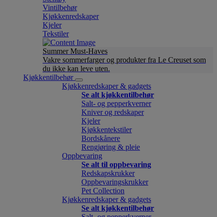
Vintilbehør
Kjøkkenredskaper
Kjeler
Tekstiler
Summer Must-Haves
Vakre sommerfarger og produkter fra Le Creuset som
du ikke kan leve uten.
Kjøkkentilbehør
Kjøkkenredskaper & gadgets
Se alt kjøkkentilbehør
Salt- og pepperkverner
Kniver og redskaper
Kjeler
Kjøkkentekstiler
Bordskånere
Rengjøring & pleie
Oppbevaring
Se alt til oppbevaring
Redskapskrukker
Oppbevaringskrukker
Pet Collection
Kjøkkenredskaper & gadgets
Se alt kjøkkentilbehør
Salt- og pepperkverner