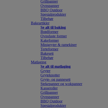
Grillpanner
Ovnspanner
BBQ Outdoor
Spesialprodukter
Tilbehør
Bakeartikler
Se alt til baking
Brødformer
Ovnsfaste former
Kakeformer
Minigryter & ramekiner
Terteformer
Bakesett
Tilbehør
Matlaging
Se alt til matlaging
Gryter
Gryteknotter
Gryte- og pannesett
Stekepanner og wokpanner
Kasseroller
Grillpanner
Ovnspanner
BBQ Outdoor
Spesialprodukter