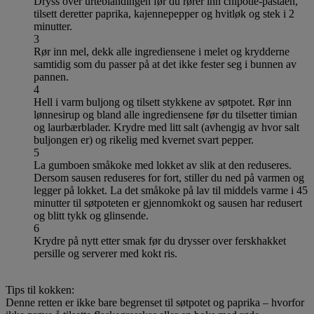
Dryss over urteblandingen før du rører inn chipotle-pastaen,
tilsett deretter paprika, kajennepepper og hvitløk og stek i 2
minutter.
3
Rør inn mel, dekk alle ingrediensene i melet og krydderne
samtidig som du passer på at det ikke fester seg i bunnen av
pannen.
4
Hell i varm buljong og tilsett stykkene av søtpotet. Rør inn
lønnesirup og bland alle ingrediensene før du tilsetter timian
og laurbærblader. Krydre med litt salt (avhengig av hvor salt
buljongen er) og rikelig med kvernet svart pepper.
5
La gumboen småkoke med lokket av slik at den reduseres.
Dersom sausen reduseres for fort, stiller du ned på varmen og
legger på lokket. La det småkoke på lav til middels varme i 45
minutter til søtpoteten er gjennomkokt og sausen har redusert
og blitt tykk og glinsende.
6
Krydre på nytt etter smak før du drysser over ferskhakket
persille og serverer med kokt ris.
Tips til kokken:
Denne retten er ikke bare begrenset til søtpotet og paprika – hvorfor