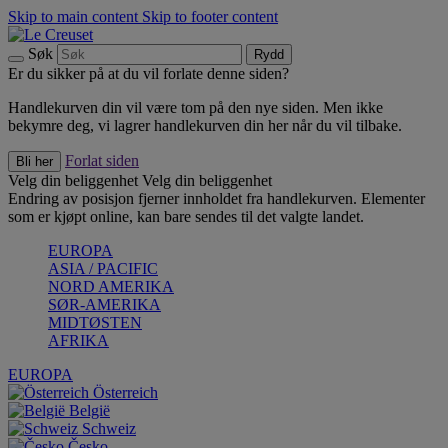
Skip to main content
Skip to footer content
Søk
Rydd
Er du sikker på at du vil forlate denne siden?
Handlekurven din vil være tom på den nye siden. Men ikke
bekymre deg, vi lagrer handlekurven din her når du vil tilbake.
Forlat siden
Bli her
Velg din beliggenhet
Velg din beliggenhet
Endring av posisjon fjerner innholdet fra handlekurven. Elementer
som er kjøpt online, kan bare sendes til det valgte landet.
EUROPA
ASIA / PACIFIC
NORD AMERIKA
SØR-AMERIKA
MIDTØSTEN
AFRIKA
EUROPA
Österreich
België
Schweiz
Česko