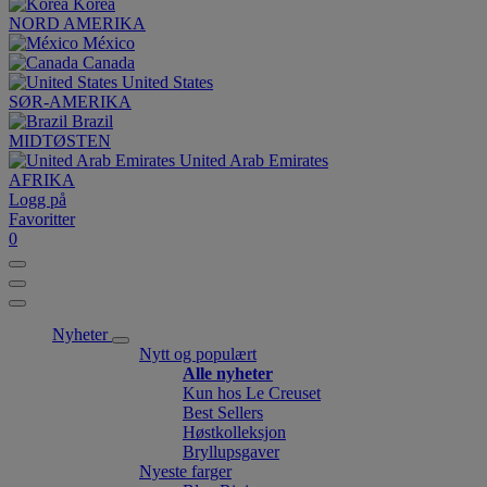
Korea
NORD AMERIKA
México
Canada
United States
SØR-AMERIKA
Brazil
MIDTØSTEN
United Arab Emirates
AFRIKA
Logg på
Favoritter
0
Nyheter
Nytt og populært
Alle nyheter
Kun hos Le Creuset
Best Sellers
Høstkolleksjon
Bryllupsgaver
Nyeste farger