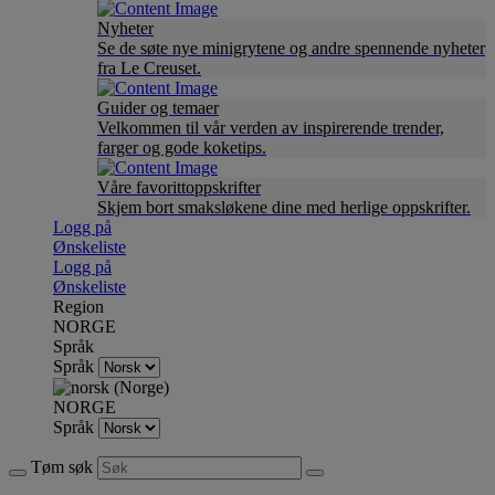
Nyheter
Se de søte nye minigrytene og andre spennende nyheter
fra Le Creuset.
Guider og temaer
Velkommen til vår verden av inspirerende trender,
farger og gode koketips.
Våre favorittoppskrifter
Skjem bort smaksløkene dine med herlige oppskrifter.
Logg på
Ønskeliste
Logg på
Ønskeliste
Region
NORGE
Språk
Språk
NORGE
Språk
Tøm søk