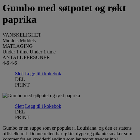
Gumbo med søtpotet og røkt
paprika
VANSKELIGHET
Middels
Middels
MATLAGING
Under 1 time
Under 1 time
ANTALL PERSONER
4-6
4-6
Slett
Legg til i kokebok
DEL
PRINT
Slett
Legg til i kokebok
DEL
PRINT
Gumbo er en suppe som er populær i Louisiana, og den er statens
offisielle rett. Denne retten har røkte, dype og pikante smaker som
kommer fra en krydderblanding som langsomt trenger inn i