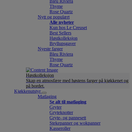
Bleu Riviera
Thyme
Rose Quartz
Nytt og populært
Alle nyheter
Kun hos Le Creuset
Best Sellers
Høstkolleksjon
Bryllupsgaver
Nyeste farger
Bleu Riviera
Thyme
Rose Quartz
Høstkolleksjon
Skap en atmosfære med høstens farger på kjøkkenet og
på bordet.
Kjøkkenutstyr
Matlaging
Se alt til matlaging
Gryter
Gryteknotter
Gryte- og pannesett
Stekepanner og wokpanner
Kasseroller