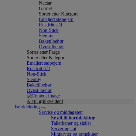
Nectar
Garnet
Sorter etter Kategori
Emaljert støpejern
Rustfritt stål
Non-Stick
Stentøy
Baketilbehør
Ovnstilbehør
Sorter etter Farge
Sorter etter Kategori
Emaljert støpejern
Rustfritt stål
Non-Stick
Stentøy
Baketilbehør
Ovnstilbehør
Alt til grillkvelden!
Borddekking
Servise og middagssett
Se alt til borddekking
Tallerkener og skåler
Serveringsfat
Minigryter og ramekiner