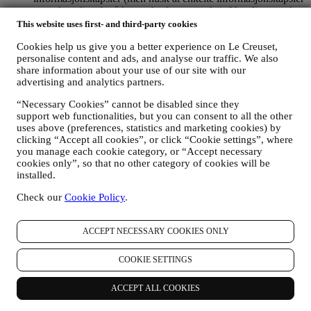
er nødvendige for å kunne bruke nettstedet). Vennligst merk
deg at dette ikke fratar deg muligheten til å få tilsendt
This website uses first- and third-party cookies
annonser, tilbud eller meldinger. Du vil fortsatt motta
Cookies help us give you a better experience on Le Creuset,
generiske annonser, tilbud eller meldinger. For mer
personalise content and ads, and analyse our traffic. We also
informasjon om hvordan vi bruker informasjonskapsler og
share information about your use of our site with our
hvordan du kan slette dem, kan du lese våre retningslinjer for
advertising and analytics partners.
informasjonskapsler
her
.
Dersom du har kjøpt et produkt fra oss, kan vi komme til å
“Necessary Cookies” cannot be disabled since they
sende deg en e-post der vi ber om at du vurderer produktet
support web functionalities, but you can consent to all the other
ditt. Vi er interessert i produktanmeldelser fra kundene våre
uses above (preferences, statistics and marketing cookies) by
(dersom de ønsker å oppgi slik informasjon). Det gjør at vi
clicking “Accept all cookies”, or click “Cookie settings”, where
kan forbedre produktene og tjenestene våre. På slutten av
you manage each cookie category, or “Accept necessary
kjøpsprosessen kan vi også komme til å invitere deg til å
cookies only”, so that no other category of cookies will be
skrive en produktvurdering. Vurderingen er ikke obligatorisk,
installed.
og du velger selv om du vil sende den inn eller ikke.
Check our
Cookie Policy
.
4. Hvordan blir dine opplysninger beskyttet?
Sikkerhet
- Vi legger stor vekt på sikkerheten for dataene til våre
ACCEPT NECESSARY COOKIES ONLY
brukere. Sikkerhet - Le Creuset vil iverksette rimelige tiltak for å
sikre at dine opplysninger holdes sikre, og bare brukes for de
COOKIE SETTINGS
formålene som er fastlagt i denne personvernmeldingen (og ikke for
noen andre formål), og at du på forespørsel kan få innsyn i eller få
korrigert dem. Vi benytter organisatoriske, tekniske og
ACCEPT ALL COOKIES
administrative sikkerhetstiltak for å hjelpe til å verne mot tap,