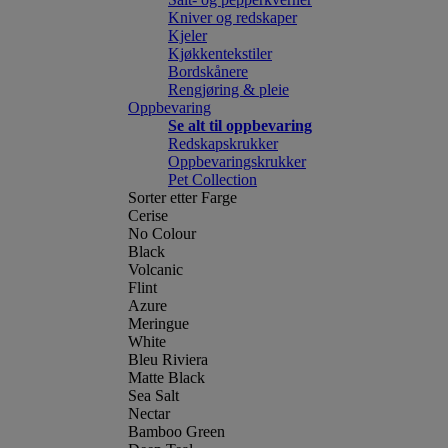
Kniver og redskaper
Kjeler
Kjøkkentekstiler
Bordskånere
Rengjøring & pleie
Oppbevaring
Se alt til oppbevaring
Redskapskrukker
Oppbevaringskrukker
Pet Collection
Sorter etter Farge
Cerise
No Colour
Black
Volcanic
Flint
Azure
Meringue
White
Bleu Riviera
Matte Black
Sea Salt
Nectar
Bamboo Green