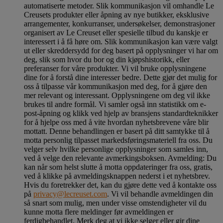
automatiserte metoder. Slik kommunikasjon vil omhandle Le
Creusets produkter eller åpning av nye butikker, eksklusive
arrangementer, konkurranser, undersøkelser, demonstrasjoner
organisert av Le Creuset eller spesielle tilbud du kanskje er
interessert i å få høre om. Slik kommunikasjon kan være valgt
ut eller skreddersydd for deg basert på opplysninger vi har om
deg, slik som hvor du bor og din kjøpshistorikk, eller
preferanser for våre produkter. Vi vil bruke opplysningene
dine for å forstå dine interesser bedre. Dette gjør det mulig for
oss å tilpasse vår kommunikasjon med deg, for å gjøre den
mer relevant og interessant. Opplysningene om deg vil ikke
brukes til andre formål. Vi samler også inn statistikk om e-
post-åpning og klikk ved hjelp av bransjens standardteknikker
for å hjelpe oss med å vite hvordan nyhetsbrevene våre blir
mottatt. Denne behandlingen er basert på ditt samtykke til å
motta personlig tilpasset markedsføringsmateriell fra oss. Du
velger selv hvilke personlige opplysninger som samles inn,
ved å velge den relevante avmerkingsboksen. Avmelding: Du
kan når som helst slutte å motta oppdateringer fra oss, gratis,
ved å klikke på avmeldingsknappen nederst i et nyhetsbrev.
Hvis du foretrekker det, kan du gjøre dette ved å kontakte oss
på
privacy@lecreuset.com
. Vi vil behandle avmeldingen din
så snart som mulig, men under visse omstendigheter vil du
kunne motta flere meldinger før avmeldingen er
ferdigbehandlet.
Merk deg at vi ikke selger eller gir dine