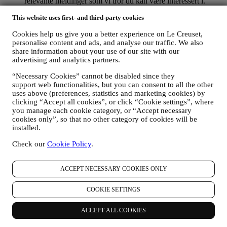
relevante meldinger som vi tror du kan være interessert i.
Opplysningene om deg vil ikke brukes til andre formål.
This website uses first- and third-party cookies
Bruken av informasjonskapsler er avhengig av samtykke fra
deg. Hvis du ønsker at disse opplysningene ikke skal brukes
Cookies help us give you a better experience on Le Creuset,
til å gi deg interessebaserte annonser, innhold eller meldinger,
personalise content and ads, and analyse our traffic. We also
kan du begrense bruken av opplysningene om dine online-
share information about your use of our site with our
handlinger ved å velge dine innstillinger for
advertising and analytics partners.
informasjonskapsler (men husk at enkelte informasjonskapsler
er nødvendige for å kunne bruke nettstedet). Vennligst merk
“Necessary Cookies” cannot be disabled since they
deg at dette ikke fratar deg muligheten til å få tilsendt
support web functionalities, but you can consent to all the other
annonser, tilbud eller meldinger. Du vil fortsatt motta
uses above (preferences, statistics and marketing cookies) by
generiske annonser, tilbud eller meldinger. For mer
clicking “Accept all cookies”, or click “Cookie settings”, where
informasjon om hvordan vi bruker informasjonskapsler og
you manage each cookie category, or “Accept necessary
cookies only”, so that no other category of cookies will be
hvordan du kan slette dem, kan du lese våre retningslinjer for
installed.
informasjonskapsler
her
.
Dersom du har kjøpt et produkt fra oss, kan vi komme til å
Check our
Cookie Policy
.
sende deg en e-post der vi ber om at du vurderer produktet
ditt. Vi er interessert i produktanmeldelser fra kundene våre
(dersom de ønsker å oppgi slik informasjon). Det gjør at vi
ACCEPT NECESSARY COOKIES ONLY
kan forbedre produktene og tjenestene våre. På slutten av
kjøpsprosessen kan vi også komme til å invitere deg til å
COOKIE SETTINGS
skrive en produktvurdering. Vurderingen er ikke obligatorisk,
og du velger selv om du vil sende den inn eller ikke.
ACCEPT ALL COOKIES
4. Hvordan blir dine opplysninger beskyttet?