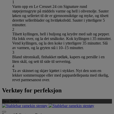
1
Varm opp en Le Creuset 24 cm Signature rund
støpejernsgryte på middels varme og hell i olivenolje. Sauter
løken og selleriet til de er gjennomsiktige og myke, og tilsett
deretter selleriblader og hvitløksfedd. Sauter i ytterligere 5
minutter.
2
Tilsett kyllingen, hell i buljong og krydre med salt og pepper.
Ha lokk over, og la det småkoke. Kok kyllingen i 35 minutter.
Vend kyllingen, og la den koke i ytterligere 35 minutter. Slå
av varmen, og la gryten stå i 10–15 minutter.
3
Bland sitronskall, finhakket rødløk, kapers og persille i en
liten skål, og sett til side til servering.
4
Ta av skinnet og skjær kjøttet i stykker. Nyt den som en
lekker sommersuppe eller med pappardellepasta med rikelig,
revet parmesanost over.
Verktøy for perfeksjon
Best Seller