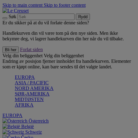
Skip to main content
Skip to footer content
Søk
Rydd
Er du sikker på at du vil forlate denne siden?
Handlekurven din vil være tom på den nye siden. Men ikke
bekymre deg, vi lagrer handlekurven din her når du vil tilbake.
Forlat siden
Bli her
Velg din beliggenhet
Velg din beliggenhet
Endring av posisjon fjerner innholdet fra handlekurven. Elementer
som er kjøpt online, kan bare sendes til det valgte landet.
EUROPA
ASIA / PACIFIC
NORD AMERIKA
SØR-AMERIKA
MIDTØSTEN
AFRIKA
EUROPA
Österreich
België
Schweiz
Česko