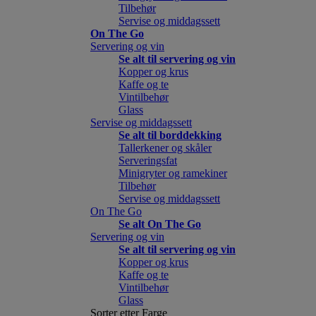
Tilbehør
Servise og middagssett
On The Go
Servering og vin
Se alt til servering og vin
Kopper og krus
Kaffe og te
Vintilbehør
Glass
Servise og middagssett
Se alt til borddekking
Tallerkener og skåler
Serveringsfat
Minigryter og ramekiner
Tilbehør
Servise og middagssett
On The Go
Se alt On The Go
Servering og vin
Se alt til servering og vin
Kopper og krus
Kaffe og te
Vintilbehør
Glass
Sorter etter Farge