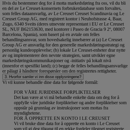
Hvis du bestemmer deg for å motta markedsføring fra oss, vil du bli
en del av Le Creuset-konsernets forbrukerdatabase som forvaltes,
som felles dataansvarlig, av Le Creuset Creuset Scandinavia og Le
Creuset Group AG, med registrert kontor i Neuhofstrasse 4, Baar,
Zugo, 6340 Sveits (deres utnevnte representant i EU er Le Creuset
SL, NUF B62153630, med kontorer i Paseo de Gracia 9 2º, 08007
Barcelona, Spania), som basert på en avtale om felles
behandlingsansvar, som hovedsakelig innebærer at (a) Le Creuset
Group AG er ansvarlig for den generelle markedsføringsstrategi og
personlig kundeopplevelse; (b) lokale Le Creuset-enheter drar nytte
av og implementerer den nevnte strategien, samt utvikler egne
markedsføringskommunikasjoner og -initiativ på lokalt nivå
(innenfor et spesifikt land); (c) begge de felles behandlingsansvarlige
er pålagt å håndtere forespørsler om den registrertes rettigheter.
3. Hvorfor samler vi inn disse opplysningene?
Vi vil kunne behandle dine data for følgende formål:
FOR VÅRE JURIDISKE FORPLIKTELSER
Det kan være at vi må behandle enkelte data om deg for å
oppfylle våre juridiske forpliktelser og andre forpliktelser som
oppstår på grunnlag av instruksjoner som mottas fra
myndighetene.
FOR Å OPPRETTE EN KONTO I LE CREUSET
Vi vil bruke dine data for å opprette en konto i Le Creuset
som vil gi deg tilgang til en rekke fordeler tilegnet registrerte