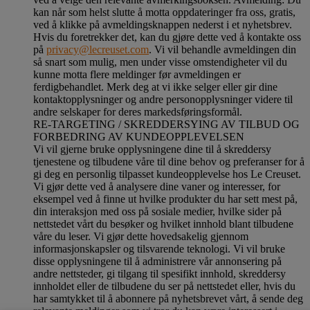
kan når som helst slutte å motta oppdateringer fra oss, gratis,
ved å klikke på avmeldingsknappen nederst i et nyhetsbrev.
Hvis du foretrekker det, kan du gjøre dette ved å kontakte oss
på
privacy@lecreuset.com
. Vi vil behandle avmeldingen din
så snart som mulig, men under visse omstendigheter vil du
kunne motta flere meldinger før avmeldingen er
ferdigbehandlet.
Merk deg at vi ikke selger eller gir dine
kontaktopplysninger og andre personopplysninger videre til
andre selskaper for deres markedsføringsformål
.
RE-TARGETING / SKREDDERSYING AV TILBUD OG
FORBEDRING AV KUNDEOPPLEVELSEN
Vi vil gjerne bruke opplysningene dine til å skreddersy
tjenestene og tilbudene våre til dine behov og preferanser for å
gi deg en personlig tilpasset kundeopplevelse hos Le Creuset.
Vi gjør dette ved å analysere dine vaner og interesser, for
eksempel ved å finne ut hvilke produkter du har sett mest på,
din interaksjon med oss på sosiale medier, hvilke sider på
nettstedet vårt du besøker og hvilket innhold blant tilbudene
våre du leser. Vi gjør dette hovedsakelig gjennom
informasjonskapsler og tilsvarende teknologi. Vi vil bruke
disse opplysningene til å administrere vår annonsering på
andre nettsteder, gi tilgang til spesifikt innhold, skreddersy
innholdet eller de tilbudene du ser på nettstedet eller, hvis du
har samtykket til å abonnere på nyhetsbrevet vårt, å sende deg