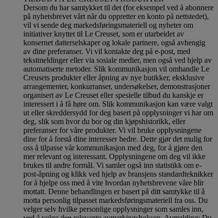
Dersom du har samtykket til det (for eksempel ved å abonnere
på nyhetsbrevet vårt når du oppretter en konto på nettstedet),
vil vi sende deg markedsføringsmateriell og nyheter om
initiativer knyttet til Le Creuset, som er utarbeidet av
konsernet datterselskaper og lokale partnere, også avhengig
av dine preferanser. Vi vil kontakte deg på e-post, med
tekstmeldinger eller via sosiale medier, men også ved hjelp av
automatiserte metoder. Slik kommunikasjon vil omhandle Le
Creusets produkter eller åpning av nye butikker, eksklusive
arrangementer, konkurranser, undersøkelser, demonstrasjoner
organisert av Le Creuset eller spesielle tilbud du kanskje er
interessert i å få høre om. Slik kommunikasjon kan være valgt
ut eller skreddersydd for deg basert på opplysninger vi har om
deg, slik som hvor du bor og din kjøpshistorikk, eller
preferanser for våre produkter. Vi vil bruke opplysningene
dine for å forstå dine interesser bedre. Dette gjør det mulig for
oss å tilpasse vår kommunikasjon med deg, for å gjøre den
mer relevant og interessant. Opplysningene om deg vil ikke
brukes til andre formål. Vi samler også inn statistikk om e-
post-åpning og klikk ved hjelp av bransjens standardteknikker
for å hjelpe oss med å vite hvordan nyhetsbrevene våre blir
mottatt. Denne behandlingen er basert på ditt samtykke til å
motta personlig tilpasset markedsføringsmateriell fra oss. Du
velger selv hvilke personlige opplysninger som samles inn,
ved å velge den relevante avmerkingsboksen. Avmelding: Du