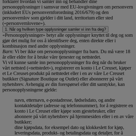
forklarer hvordan vi samler inn og behandler dine
personopplysninger i samsvar med EU-lovgivningen om personvern
(inkludert EUs personvernforordning 2016/679) og den
personvernlov som gjelder i ditt land, territorium eller sted
(«personvernlovene»).
1. Når og hvilken type opplysninger samler vi inn fra deg?
«Personopplysninger» betyr alle opplysninger knyttet til deg og som
gjør det mulig for oss å identifisere deg, enten direkte eller i
kombinasjon med andre opplysninger.
Barn
: Vi ber ikke om personopplysninger fra barn. Du må være 18
år eller eldre for å bruke våre tjenester og nettstedet.
Vi vil kunne samle inn personopplysninger fra deg når du bruker
vårt nettsted («nettstedet»), registrerer en konto i Le Creuset, kjøper
et Le Creuset-produkt på nettstedet eller i en av våre Le Creuset
butikker (Signature Boutique og Outlet) eller abonnerer på vårt
nyhetsbrev. Avhengig av din forespørsel eller ditt samtykke, kan
personopplysningene gjelde:
navn, etternavn, e-postadresse, fødselsdato, og andre
kontaktdetaljer (adresse og telefonnummer), for å registrere en
konto i Le Creuset eller kjøpe som gjestebruker, eller
abonnere på vårt nyhetsbrev på hjemmesiden eller i en av våre
butikker;
dine kjøpsdata, for eksempel dato og klokkeslett for kjøp,
leveringsdata, produkt- og betalingsdata og detaljer, for å