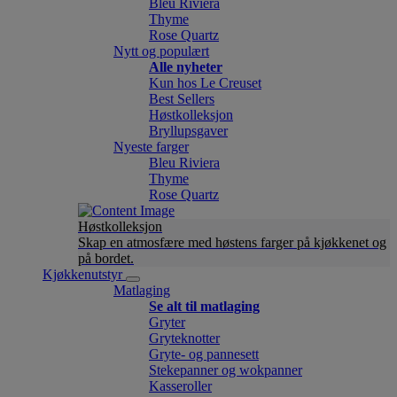
Bleu Riviera
Thyme
Rose Quartz
Nytt og populært
Alle nyheter
Kun hos Le Creuset
Best Sellers
Høstkolleksjon
Bryllupsgaver
Nyeste farger
Bleu Riviera
Thyme
Rose Quartz
Høstkolleksjon
Skap en atmosfære med høstens farger på kjøkkenet og
på bordet.
Kjøkkenutstyr
Matlaging
Se alt til matlaging
Gryter
Gryteknotter
Gryte- og pannesett
Stekepanner og wokpanner
Kasseroller