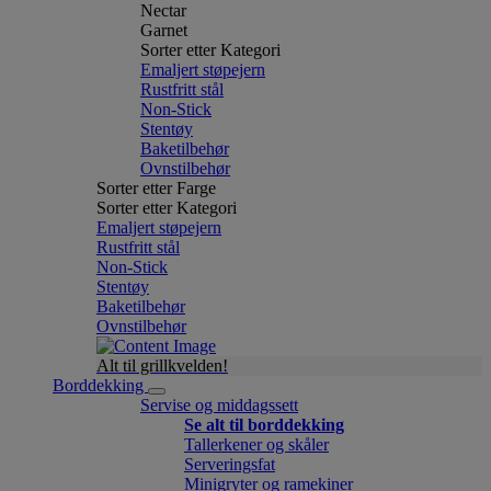
Nectar
Garnet
Sorter etter Kategori
Emaljert støpejern
Rustfritt stål
Non-Stick
Stentøy
Baketilbehør
Ovnstilbehør
Sorter etter Farge
Sorter etter Kategori
Emaljert støpejern
Rustfritt stål
Non-Stick
Stentøy
Baketilbehør
Ovnstilbehør
Alt til grillkvelden!
Borddekking
Servise og middagssett
Se alt til borddekking
Tallerkener og skåler
Serveringsfat
Minigryter og ramekiner