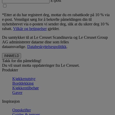
E-post
*Etter at du har registrert deg, mottar du en rabattkode på 10 % via
e-post. Vennligst sørg for å bekrefte påmeldingen din til
nyhetsbrevet via e-posten vi sender deg, slik at du sikrer deg 10 %
rabatt.
Vilkår og betingelser
gjelder.
Du samtykker til at Le Creuset Scandinavia og Le Creuset Group
AG administrerer dataene dine som felles
dataansvarlige.
Databeskyttelsespolitikk
.
Takk for din påmelding!
Du vil snart motta oppdateringer fra Le Creuset.
Produkter
Kjøkkenutstyr
Borddekking
Kjøkkentilbehør
Gaver
Inspirasjon
Oppskrifter
Guides & temaer