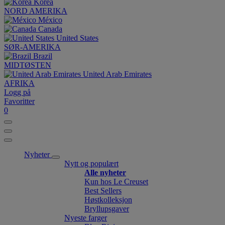
Korea
NORD AMERIKA
México
Canada
United States
SØR-AMERIKA
Brazil
MIDTØSTEN
United Arab Emirates
AFRIKA
Logg på
Favoritter
0
Nyheter
Nytt og populært
Alle nyheter
Kun hos Le Creuset
Best Sellers
Høstkolleksjon
Bryllupsgaver
Nyeste farger