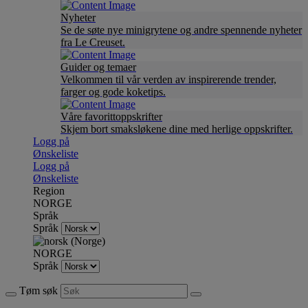
Nyheter
Se de søte nye minigrytene og andre spennende nyheter
fra Le Creuset.
Guider og temaer
Velkommen til vår verden av inspirerende trender,
farger og gode koketips.
Våre favorittoppskrifter
Skjem bort smaksløkene dine med herlige oppskrifter.
Logg på
Ønskeliste
Logg på
Ønskeliste
Region
NORGE
Språk
Språk
NORGE
Språk
Tøm søk