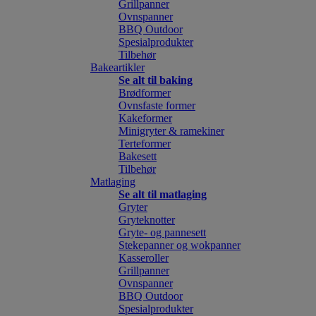
Grillpanner
Ovnspanner
BBQ Outdoor
Spesialprodukter
Tilbehør
Bakeartikler
Se alt til baking
Brødformer
Ovnsfaste former
Kakeformer
Minigryter & ramekiner
Terteformer
Bakesett
Tilbehør
Matlaging
Se alt til matlaging
Gryter
Gryteknotter
Gryte- og pannesett
Stekepanner og wokpanner
Kasseroller
Grillpanner
Ovnspanner
BBQ Outdoor
Spesialprodukter