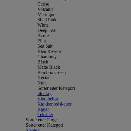
Cerise
Volcanic
Meringue
Shell Pink
White
Deep Teal
Azure
Flint
Sea Salt
Bleu Riviera
Chambray
Black
Matte Black
Bamboo Green
Nectar
Nuit
Sorter etter Kategori
Stentøy
Vintilbehør
Kjøkkenredskaper
Kjeler
Tekstiler
Sorter etter Farge
Sorter etter Kategori
Stentøy