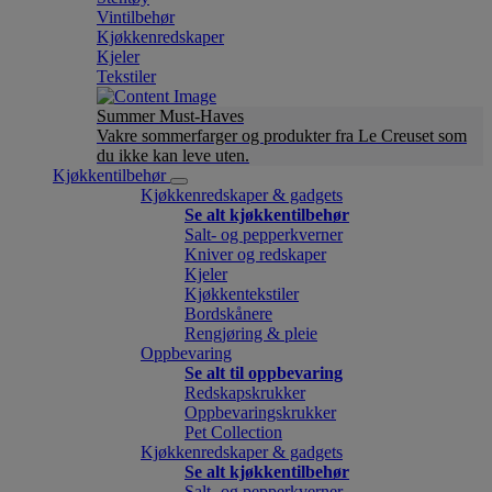
Vintilbehør
Kjøkkenredskaper
Kjeler
Tekstiler
Summer Must-Haves
Vakre sommerfarger og produkter fra Le Creuset som
du ikke kan leve uten.
Kjøkkentilbehør
Kjøkkenredskaper & gadgets
Se alt kjøkkentilbehør
Salt- og pepperkverner
Kniver og redskaper
Kjeler
Kjøkkentekstiler
Bordskånere
Rengjøring & pleie
Oppbevaring
Se alt til oppbevaring
Redskapskrukker
Oppbevaringskrukker
Pet Collection
Kjøkkenredskaper & gadgets
Se alt kjøkkentilbehør
Salt- og pepperkverner