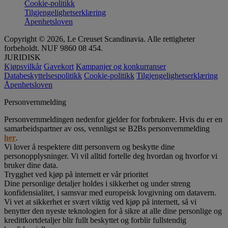
Cookie-politikk
Tilgjengelighetserklæring
Åpenhetsloven
Copyright © 2026, Le Creuset Scandinavia. Alle rettigheter
forbeholdt. NUF 9860 08 454.
JURIDISK
Kjøpsvilkår
Gavekort
Kampanjer og konkurranser
Databeskyttelsespolitikk
Cookie-politikk
Tilgjengelighetserklæring
Åpenhetsloven
Personvernmelding
Personvernmeldingen nedenfor gjelder for forbrukere. Hvis du er en
samarbeidspartner av oss, vennligst se B2Bs personvernmelding
her
.
Vi lover å respektere ditt personvern og beskytte dine
personopplysninger. Vi vil alltid fortelle deg hvordan og hvorfor vi
bruker dine data.
Trygghet ved kjøp på internett er vår prioritet
Dine personlige detaljer holdes i sikkerhet og under streng
konfidensialitet, i samsvar med europeisk lovgivning om datavern.
Vi vet at sikkerhet er svært viktig ved kjøp på internett, så vi
benytter den nyeste teknologien for å sikre at alle dine personlige og
kredittkortdetaljer blir fullt beskyttet og forblir fullstendig