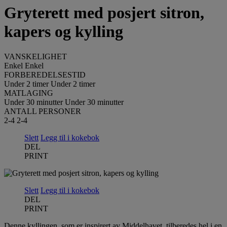
Gryterett med posjert sitron,
kapers og kylling
VANSKELIGHET
Enkel
Enkel
FORBEREDELSESTID
Under 2 timer
Under 2 timer
MATLAGING
Under 30 minutter
Under 30 minutter
ANTALL PERSONER
2-4
2-4
Slett
Legg til i kokebok
DEL
PRINT
Slett
Legg til i kokebok
DEL
PRINT
Denne kyllingen, som er inspirert av Middelhavet, tilberedes hel i en