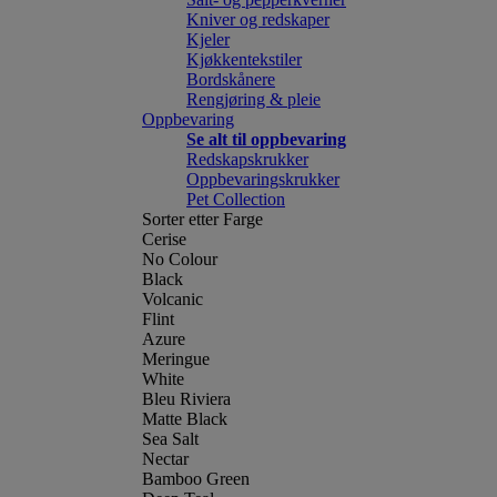
Kniver og redskaper
Kjeler
Kjøkkentekstiler
Bordskånere
Rengjøring & pleie
Oppbevaring
Se alt til oppbevaring
Redskapskrukker
Oppbevaringskrukker
Pet Collection
Sorter etter Farge
Cerise
No Colour
Black
Volcanic
Flint
Azure
Meringue
White
Bleu Riviera
Matte Black
Sea Salt
Nectar
Bamboo Green