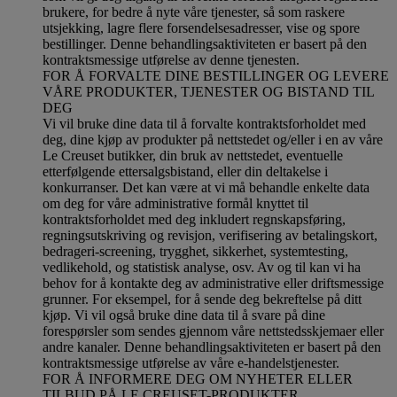
brukere, for bedre å nyte våre tjenester, så som raskere
utsjekking, lagre flere forsendelsesadresser, vise og spore
bestillinger. Denne behandlingsaktiviteten er basert på den
kontraktsmessige utførelse av denne tjenesten.
FOR Å FORVALTE DINE BESTILLINGER OG LEVERE
VÅRE PRODUKTER, TJENESTER OG BISTAND TIL
DEG
Vi vil bruke dine data til å forvalte kontraktsforholdet med
deg, dine kjøp av produkter på nettstedet og/eller i en av våre
Le Creuset butikker, din bruk av nettstedet, eventuelle
etterfølgende ettersalgsbistand, eller din deltakelse i
konkurranser. Det kan være at vi må behandle enkelte data
om deg for våre administrative formål knyttet til
kontraktsforholdet med deg inkludert regnskapsføring,
regningsutskriving og revisjon, verifisering av betalingskort,
bedrageri-screening, trygghet, sikkerhet, systemtesting,
vedlikehold, og statistisk analyse, osv. Av og til kan vi ha
behov for å kontakte deg av administrative eller driftsmessige
grunner. For eksempel, for å sende deg bekreftelse på ditt
kjøp. Vi vil også bruke dine data til å svare på dine
forespørsler som sendes gjennom våre nettstedsskjemaer eller
andre kanaler. Denne behandlingsaktiviteten er basert på den
kontraktsmessige utførelse av våre e-handelstjenester.
FOR Å INFORMERE DEG OM NYHETER ELLER
TILBUD PÅ LE CREUSET-PRODUKTER