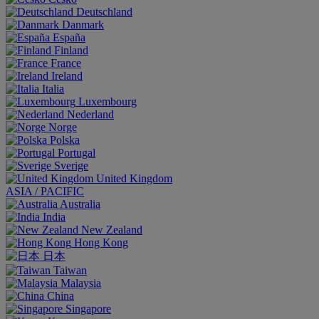
Deutschland
Danmark
España
Finland
France
Ireland
Italia
Luxembourg
Nederland
Norge
Polska
Portugal
Sverige
United Kingdom
ASIA / PACIFIC
Australia
India
New Zealand
Hong Kong
日本
Taiwan
Malaysia
China
Singapore