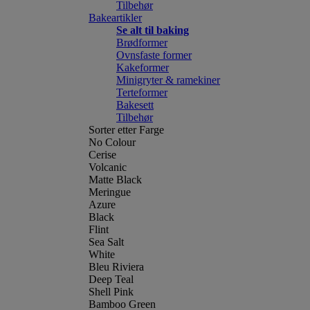
Tilbehør
Bakeartikler
Se alt til baking
Brødformer
Ovnsfaste former
Kakeformer
Minigryter & ramekiner
Terteformer
Bakesett
Tilbehør
Sorter etter Farge
No Colour
Cerise
Volcanic
Matte Black
Meringue
Azure
Black
Flint
Sea Salt
White
Bleu Riviera
Deep Teal
Shell Pink
Bamboo Green