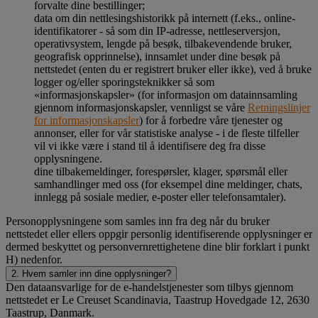
forvalte dine bestillinger;
data om din nettlesingshistorikk på internett (f.eks., online-
identifikatorer - så som din IP-adresse, nettleserversjon,
operativsystem, lengde på besøk, tilbakevendende bruker,
geografisk opprinnelse), innsamlet under dine besøk på
nettstedet (enten du er registrert bruker eller ikke), ved å bruke
logger og/eller sporingsteknikker så som
«informasjonskapsler» (for informasjon om datainnsamling
gjennom informasjonskapsler, vennligst se våre
Retningslinjer
for informasjonskapsler
) for å forbedre våre tjenester og
annonser, eller for vår statistiske analyse - i de fleste tilfeller
vil vi ikke være i stand til å identifisere deg fra disse
opplysningene.
dine tilbakemeldinger, forespørsler, klager, spørsmål eller
samhandlinger med oss (for eksempel dine meldinger, chats,
innlegg på sosiale medier, e-poster eller telefonsamtaler).
Personopplysningene som samles inn fra deg når du bruker
nettstedet eller ellers oppgir personlig identifiserende opplysninger er
dermed beskyttet og personvernrettighetene dine blir forklart i punkt
H) nedenfor.
2. Hvem samler inn dine opplysninger?
Den dataansvarlige for de e-handelstjenester som tilbys gjennom
nettstedet er Le Creuset Scandinavia, Taastrup Hovedgade 12, 2630
Taastrup, Danmark.