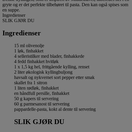
gryte og er det perfekte tilbehøret til pasta. Den kan også spises som
en suppe.
Ingredienser
SLIK GJØR DU
Ingredienser
15 ml olivenolje
1 løk, finhakket
4 selleristilker med blader, finhakkede
4 fedd finhakket hvitløk
1 x 1,5 kg hel, frittgående kylling, renset
2 liter økologisk kyllingbuljong
havsalt og nykvernet sort pepper etter smak
skallet fra 1 sitron
1 liten rødløk, finhakket
en håndfull persille, finhakket
50 g kapers til servering
60 g parmesanost til servering
pappardelle-pasta, kokt al dente til servering
SLIK GJØR DU