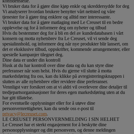
konfidensielle.
Vi bruker data for å gjøre dine kjøp enkle og skreddersydde for deg
Vi analyserer hvordan brukere benytter vårt nettsted og våre
tjenester for å gjøre ting enklere og alltid mer interessante.
Vi bruker data for å gjøre matlaging med Le Creuset til en bedre
opplevelse og for å informere deg om nyheter og tilbud
Hvis du bestemmer deg for å bli en del av kundedatabasen i vårt
konsern og motta nyhetsbrev fra Le Creuset, vil vi sende deg
spesialinnhold, og informere deg når nye produkter blir lansert, om
det er eksklusive tilbud, oppskrifter, kommende arrangementer, eller
spesielle kampanjer tilegnet deg.
Dine data er under din kontroll
Husk at du har kontroll over dine data og du kan styre dine
preferanser når som helst. Hvis du gjerne vil slutte å motta
markedsføring fra oss, kan du klikke på avregistreringsknappen i
slutten av alle nyhetsbrev eller revidere dine preferanser.
Vennligst vær forsikret om at vi aldri vil overlevere dine detaljer til
tredjepartsorganisasjoner for deres egen markedsføring uten at du
har gitt tillatelse.
For eventuelle opplysninger eller for å utøve dine
personvernrettigheter, kan du sende oss e-post til
privacy@lecreuset.com
.
LE CREUSET PERSONVERNMELDING I SIN HELHET
Le Creuset har et sterkt engasjement for å beskytte dine
personopplysninger og ditt personvern, og denne meldingen