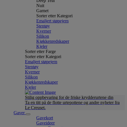
Deep Teal
Nuit
Garnet
Sorter etter Kategori
Emaljert støpejern
Stentøy
Kverner
Silikon
Kjøkkenredskaper
Kjeler
Sorter etter Farge
Sorter etter Kategori
Emaljert støpejern
Stentøy
Kverner
Silikon
Kjøkkenredskaper
Kjeler
Stilig oppbevaring for de friske krydderurtene din
Ta en titt på de flotte urtepottene og andre nyheter fra
Le Creuset.
Gaver
Gavekort
Gaveideer