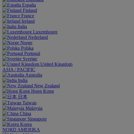
España
Finland
France
Ireland
Italia
Luxembourg
Nederland
Norge
Polska
Portugal
Sverige
United Kingdom
ASIA / PACIFIC
Australia
India
New Zealand
Hong Kong
日本
Taiwan
Malaysia
China
Singapore
Korea
NORD AMERIKA