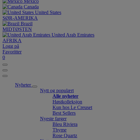
México
Canada
United States
SØR-AMERIKA
Brazil
MIDTØSTEN
United Arab Emirates
AFRIKA
Logg på
Favoritter
0
Nyheter
Nytt og populært
Alle nyheter
Høstkolleksjon
Kun hos Le Creuset
Best Sellers
Nyeste farger
Bleu Riviera
Thyme
Rose Quartz