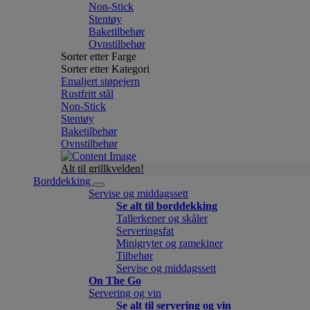
Non-Stick
Stentøy
Baketilbehør
Ovnstilbehør
Sorter etter Farge
Sorter etter Kategori
Emaljert støpejern
Rustfritt stål
Non-Stick
Stentøy
Baketilbehør
Ovnstilbehør
Alt til grillkvelden!
Borddekking
Servise og middagssett
Se alt til borddekking
Tallerkener og skåler
Serveringsfat
Minigryter og ramekiner
Tilbehør
Servise og middagssett
On The Go
Servering og vin
Se alt til servering og vin