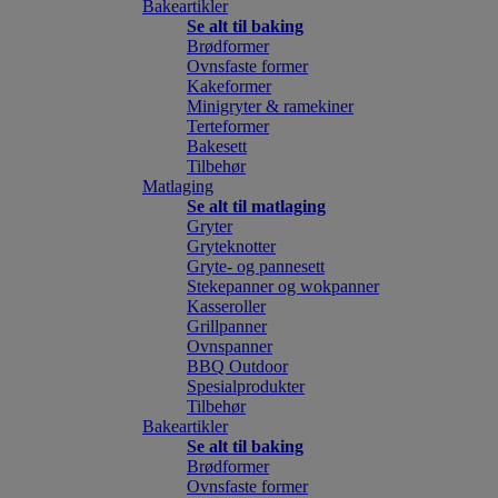
Bakeartikler
Se alt til baking
Brødformer
Ovnsfaste former
Kakeformer
Minigryter & ramekiner
Terteformer
Bakesett
Tilbehør
Matlaging
Se alt til matlaging
Gryter
Gryteknotter
Gryte- og pannesett
Stekepanner og wokpanner
Kasseroller
Grillpanner
Ovnspanner
BBQ Outdoor
Spesialprodukter
Tilbehør
Bakeartikler
Se alt til baking
Brødformer
Ovnsfaste former