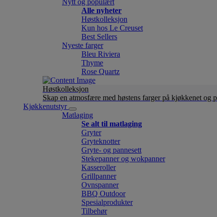
Nytt og populært
Alle nyheter
Høstkolleksjon
Kun hos Le Creuset
Best Sellers
Nyeste farger
Bleu Riviera
Thyme
Rose Quartz
Høstkolleksjon
Skap en atmosfære med høstens farger på kjøkkenet og p
Kjøkkenutstyr
Matlaging
Se alt til matlaging
Gryter
Gryteknotter
Gryte- og pannesett
Stekepanner og wokpanner
Kasseroller
Grillpanner
Ovnspanner
BBQ Outdoor
Spesialprodukter
Tilbehør