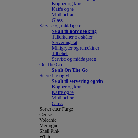
Kopper og krus
Kaffe og te
Vintilbehør
Glass
Servise og middagssett
Se alt til borddekking
Tallerkener og skåler
Serveringsfat
Minigryter og ramekiner
Tilbehør
Servise og middagssett
On The Go
Se alt On The Go
Servering og vin
Se alt til servering og vin
Kopper og krus
Kaffe og te
Vintilbehør
Glass
Sorter etter Farge
Cerise
Volcanic
Meringue
Shell Pink
White