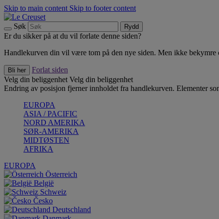
Skip to main content
Skip to footer content
Søk
Rydd
Er du sikker på at du vil forlate denne siden?
Handlekurven din vil være tom på den nye siden. Men ikke bekymre deg
Forlat siden
Bli her
Velg din beliggenhet
Velg din beliggenhet
Endring av posisjon fjerner innholdet fra handlekurven. Elementer som 
EUROPA
ASIA / PACIFIC
NORD AMERIKA
SØR-AMERIKA
MIDTØSTEN
AFRIKA
EUROPA
Österreich
België
Schweiz
Česko
Deutschland
Danmark