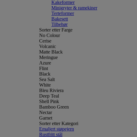
Kakeformer
Minigryter & ramekiner
Terteformer
Bakesett
Tilbehør
Sorter etter Farge
No Colour
Cerise
Volcanic
Matte Black
Meringue
Azure
Flint
Black
Sea Salt
White
Bleu Riviera
Deep Teal
Shell Pink
Bamboo Green
Nectar
Garnet
Sorter etter Kategori
Emaljert støpejern
Rustfritt stål