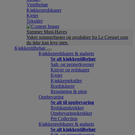
Vintilbehør
Kjøkkenredskaper
Kjeler
Tekstiler
Summer Must-Haves
Vakre sommerfarger og produkter fra Le Creuset som
du ikke kan leve uten.
Kjøkkentilbehør
Kjøkkenredskaper & gadgets
Se alt kjøkkentilbehør
Salt- og pepperkverner
Kniver og redskaper
Kjeler
Kjøkkentekstiler
Bordskånere
Rengjøring & pleie
Oppbevaring
Se alt til oppbevaring
Redskapskrukker
Oppbevaringskrukker
Pet Collection
Kjøkkenredskaper & gadgets
Se alt kjøkkentilbehør
Salt- og pepperkverner