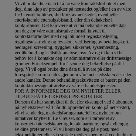
Vi vil bruke dine data til å forvalte kontraktsforholdet med
deg, dine kjøp av produkter på nettstedet og/eller i en av våre
Le Creuset butikker, din bruk av nettstedet, eventuelle
etterfølgende ettersalgsbistand, eller din deltakelse i
konkurranser. Det kan være at vi må behandle enkelte data
om deg for våre administrative formål knyttet til
kontraktsforholdet med deg inkludert regnskapsføring,
regningsutskriving og revisjon, verifisering av betalingskort,
bedrageri-screening, trygghet, sikkerhet, systemtesting,
vedlikehold, og statistisk analyse, osv. Av og til kan vi ha
behov for å kontakte deg av administrative eller driftsmessige
grunner. For eksempel, for å sende deg bekreftelse på ditt
kjøp. Vi vil også bruke dine data til å svare på dine
forespørsler som sendes gjennom våre nettstedsskjemaer eller
andre kanaler. Denne behandlingsaktiviteten er basert på den
kontraktsmessige utførelse av våre e-handelstjenester.
FOR Å INFORMERE DEG OM NYHETER ELLER
TILBUD PÅ LE CREUSET-PRODUKTER
Dersom du har samtykket til det (for eksempel ved å abonnere
på nyhetsbrevet vårt når du oppretter en konto på nettstedet),
vil vi sende deg markedsføringsmateriell og nyheter om
initiativer knyttet til Le Creuset, som er utarbeidet av
konsernet datterselskaper og lokale partnere, også avhengig
av dine preferanser. Vi vil kontakte deg på e-post, med
tekstmeldinger eller via sosiale medier, men også ved hjelp av