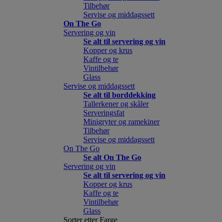
Tilbehør
Servise og middagssett
On The Go
Servering og vin
Se alt til servering og vin
Kopper og krus
Kaffe og te
Vintilbehør
Glass
Servise og middagssett
Se alt til borddekking
Tallerkener og skåler
Serveringsfat
Minigryter og ramekiner
Tilbehør
Servise og middagssett
On The Go
Se alt On The Go
Servering og vin
Se alt til servering og vin
Kopper og krus
Kaffe og te
Vintilbehør
Glass
Sorter etter Farge