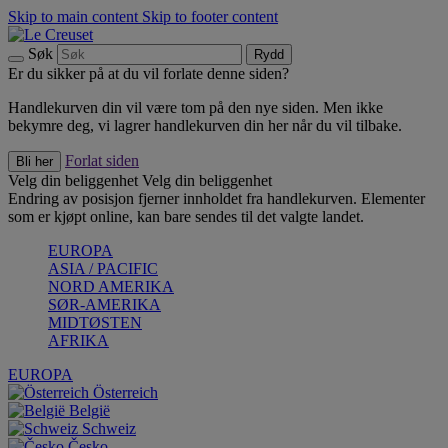
Skip to main content
Skip to footer content
Søk
Rydd
Er du sikker på at du vil forlate denne siden?
Handlekurven din vil være tom på den nye siden. Men ikke
bekymre deg, vi lagrer handlekurven din her når du vil tilbake.
Forlat siden
Bli her
Velg din beliggenhet
Velg din beliggenhet
Endring av posisjon fjerner innholdet fra handlekurven. Elementer
som er kjøpt online, kan bare sendes til det valgte landet.
EUROPA
ASIA / PACIFIC
NORD AMERIKA
SØR-AMERIKA
MIDTØSTEN
AFRIKA
EUROPA
Österreich
België
Schweiz
Česko