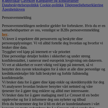
Kjøpsvilkår
Gavekort
Kampanjer og konkurranser
Databeskyttelsespolitikk
Cookie-politikk
Tilgjengelighetserklæring
Åpenhetsloven
Personvernmelding
Personvernmeldingen nedenfor gjelder for forbrukere. Hvis du er en
samarbeidspartner av oss, vennligst se B2Bs personvernmelding
her
.
Vi lover å respektere ditt personvern og beskytte dine
personopplysninger. Vi vil alltid fortelle deg hvordan og hvorfor vi
bruker dine data.
Trygghet ved kjøp på internett er vår prioritet
Dine personlige detaljer holdes i sikkerhet og under streng
konfidensialitet, i samsvar med europeisk lovgivning om datavern.
Vi vet at sikkerhet er svært viktig ved kjøp på internett, så vi
benytter den nyeste teknologien for å sikre at alle dine personlige og
kredittkortdetaljer blir fullt beskyttet og forblir fullstendig
konfidensielle.
Vi bruker data for å gjøre dine kjøp enkle og skreddersydde for deg
Vi analyserer hvordan brukere benytter vårt nettsted og våre
tjenester for å gjøre ting enklere og alltid mer interessante.
Vi bruker data for å gjøre matlaging med Le Creuset til en bedre
opplevelse og for å informere deg om nyheter og tilbud
Hvis du bestemmer deg for å bli en del av kundedatabasen i vårt