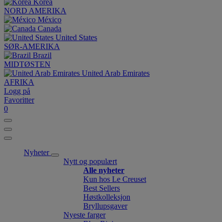
Korea
NORD AMERIKA
México
Canada
United States
SØR-AMERIKA
Brazil
MIDTØSTEN
United Arab Emirates
AFRIKA
Logg på
Favoritter
0
Nyheter
Nytt og populært
Alle nyheter
Kun hos Le Creuset
Best Sellers
Høstkolleksjon
Bryllupsgaver
Nyeste farger