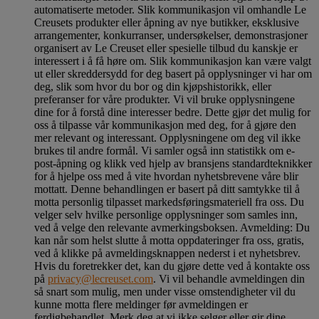
automatiserte metoder. Slik kommunikasjon vil omhandle Le
Creusets produkter eller åpning av nye butikker, eksklusive
arrangementer, konkurranser, undersøkelser, demonstrasjoner
organisert av Le Creuset eller spesielle tilbud du kanskje er
interessert i å få høre om. Slik kommunikasjon kan være valgt
ut eller skreddersydd for deg basert på opplysninger vi har om
deg, slik som hvor du bor og din kjøpshistorikk, eller
preferanser for våre produkter. Vi vil bruke opplysningene
dine for å forstå dine interesser bedre. Dette gjør det mulig for
oss å tilpasse vår kommunikasjon med deg, for å gjøre den
mer relevant og interessant. Opplysningene om deg vil ikke
brukes til andre formål. Vi samler også inn statistikk om e-
post-åpning og klikk ved hjelp av bransjens standardteknikker
for å hjelpe oss med å vite hvordan nyhetsbrevene våre blir
mottatt. Denne behandlingen er basert på ditt samtykke til å
motta personlig tilpasset markedsføringsmateriell fra oss. Du
velger selv hvilke personlige opplysninger som samles inn,
ved å velge den relevante avmerkingsboksen. Avmelding: Du
kan når som helst slutte å motta oppdateringer fra oss, gratis,
ved å klikke på avmeldingsknappen nederst i et nyhetsbrev.
Hvis du foretrekker det, kan du gjøre dette ved å kontakte oss
på
privacy@lecreuset.com
. Vi vil behandle avmeldingen din
så snart som mulig, men under visse omstendigheter vil du
kunne motta flere meldinger før avmeldingen er
ferdigbehandlet.
Merk deg at vi ikke selger eller gir dine