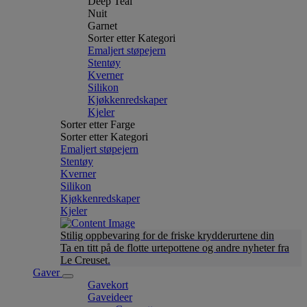
Deep Teal
Nuit
Garnet
Sorter etter Kategori
Emaljert støpejern
Stentøy
Kverner
Silikon
Kjøkkenredskaper
Kjeler
Sorter etter Farge
Sorter etter Kategori
Emaljert støpejern
Stentøy
Kverner
Silikon
Kjøkkenredskaper
Kjeler
Stilig oppbevaring for de friske krydderurtene din
Ta en titt på de flotte urtepottene og andre nyheter fra
Le Creuset.
Gaver
Gavekort
Gaveideer