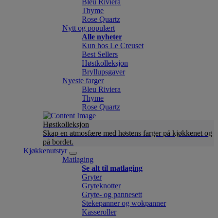
Bleu Riviera
Thyme
Rose Quartz
Nytt og populært
Alle nyheter
Kun hos Le Creuset
Best Sellers
Høstkolleksjon
Bryllupsgaver
Nyeste farger
Bleu Riviera
Thyme
Rose Quartz
Høstkolleksjon
Skap en atmosfære med høstens farger på kjøkkenet og
på bordet.
Kjøkkenutstyr
Matlaging
Se alt til matlaging
Gryter
Gryteknotter
Gryte- og pannesett
Stekepanner og wokpanner
Kasseroller