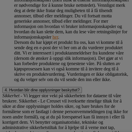
er nødvendige for å kunne bruke nettstedet). Vennligst merk
deg at dette ikke fratar deg muligheten til å få tilsendt
annonser, tilbud eller meldinger. Du vil fortsatt motta
generiske annonser, tilbud eller meldinger. For mer
informasjon om hvordan vi bruker informasjonskapsler og
hvordan du kan slette dem, kan du lese våre retningslinjer for
informasjonskapsler
her
.
Dersom du har kjøpt et produkt fra oss, kan vi komme til å
sende deg en e-post der vi ber om at du vurderer produktet
ditt. Vi er interessert i produktanmeldelser fra kundene våre
(dersom de ønsker å oppgi slik informasjon). Det gjør at vi
kan forbedre produktene og tjenestene våre. På slutten av
kjøpsprosessen kan vi også komme til å invitere deg til å
skrive en produktvurdering. Vurderingen er ikke obligatorisk,
og du velger selv om du vil sende den inn eller ikke.
4. Hvordan blir dine opplysninger beskyttet?
Sikkerhet
- Vi legger stor vekt på sikkerheten for dataene til våre
brukere. Sikkerhet - Le Creuset vil iverksette rimelige tiltak for å
sikre at dine opplysninger holdes sikre, og bare brukes for de
formålene som er fastlagt i denne personvernmeldingen (og ikke for
noen andre formål), og at du på forespørsel kan få innsyn i eller få
korrigert dem. Vi benytter organisatoriske, tekniske og
administrative sikkerhetstiltak for å hjelpe til å verne mot tap,