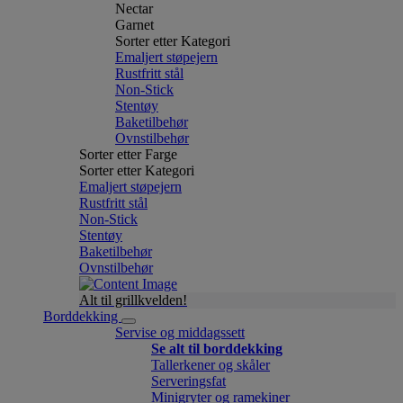
Nectar
Garnet
Sorter etter Kategori
Emaljert støpejern
Rustfritt stål
Non-Stick
Stentøy
Baketilbehør
Ovnstilbehør
Sorter etter Farge
Sorter etter Kategori
Emaljert støpejern
Rustfritt stål
Non-Stick
Stentøy
Baketilbehør
Ovnstilbehør
Alt til grillkvelden!
Borddekking
Servise og middagssett
Se alt til borddekking
Tallerkener og skåler
Serveringsfat
Minigryter og ramekiner