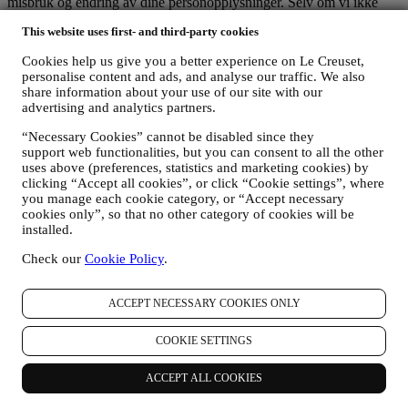
misbruk og endring av dine personopplysninger. Selv om vi ikke
kan garantere at noen av disse forholdene aldri vil inntreffe,
This website uses first- and third-party cookies
iverksetter vi alle rimelige tiltak for å unngå det.
Hvor
- For å gi deg de tjenester som beskrives ovenfor, vil dine data
Cookies help us give you a better experience on Le Creuset,
kunne behandles eller lagres både i og utenfor ditt bostedsland og
personalise content and ads, and analyse our traffic. We also
både i og utenfor Det europeiske økonomiske samarbeidsområdet
share information about your use of our site with our
(EØS). Gitt den globale karakteren av Le Creusets kampanjer, kan
advertising and analytics partners.
enkelte av de tilknyttede selskapene og partnerne til Le Creuset som
opptrer som behandlere få tilgang til dine personopplysninger
“Necessary Cookies” cannot be disabled since they
samtidig som de er etablert i land utenfor ditt bostedsland eller i land
support web functionalities, but you can consent to all the other
utenfor EØS. I alle tilfelle vil dine opplysninger bare kunne
uses above (preferences, statistics and marketing cookies) by
overføres til land utenfor EØS dersom de tilbyr adekvat beskyttelse i
clicking “Accept all cookies”, or click “Cookie settings”, where
samsvar med europeiske institusjoner (slik tilfellet er med Sveits
you manage each cookie category, or “Accept necessary
cookies only”, so that no other category of cookies will be
hvor Le Creuset Group AG er hjemmehørende) eller, hvis dette ikke
installed.
er tilfelle, under spesifikke kontraktsmessige ordninger som skal
sikre overholdelse av europeiske regler og standarder for beskyttelse
Check our
Cookie Policy
.
av personopplysninger (for eksempel benytter vi de såkalte
modellklausulene som er fastsatt av Europakommisjonen). I alle
tilfelle, når dine personopplysninger blir sendt til andre land enn ditt
ACCEPT NECESSARY COOKIES ONLY
bostedsland eller til land utenfor EØS, vil dine data bli beskyttet av
adekvate sikkerhetssystemer, som blir konstant oppdatert og
COOKIE SETTINGS
opprettholdt i henhold til datavernlovene.
5. Hvor lenge beholder vi dine opplysninger?
ACCEPT ALL COOKIES
Vi vil beholde dine personopplysninger så lenge vi fortsatt trenger
dem for de formål de ble innsamlet til, og deretter vil de bli destruert