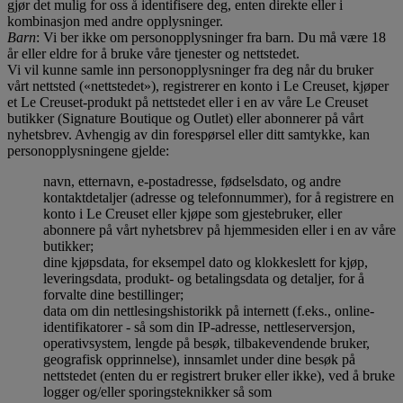
gjør det mulig for oss å identifisere deg, enten direkte eller i
kombinasjon med andre opplysninger.
Barn
: Vi ber ikke om personopplysninger fra barn. Du må være 18
år eller eldre for å bruke våre tjenester og nettstedet.
Vi vil kunne samle inn personopplysninger fra deg når du bruker
vårt nettsted («nettstedet»), registrerer en konto i Le Creuset, kjøper
et Le Creuset-produkt på nettstedet eller i en av våre Le Creuset
butikker (Signature Boutique og Outlet) eller abonnerer på vårt
nyhetsbrev. Avhengig av din forespørsel eller ditt samtykke, kan
personopplysningene gjelde:
navn, etternavn, e-postadresse, fødselsdato, og andre
kontaktdetaljer (adresse og telefonnummer), for å registrere en
konto i Le Creuset eller kjøpe som gjestebruker, eller
abonnere på vårt nyhetsbrev på hjemmesiden eller i en av våre
butikker;
dine kjøpsdata, for eksempel dato og klokkeslett for kjøp,
leveringsdata, produkt- og betalingsdata og detaljer, for å
forvalte dine bestillinger;
data om din nettlesingshistorikk på internett (f.eks., online-
identifikatorer - så som din IP-adresse, nettleserversjon,
operativsystem, lengde på besøk, tilbakevendende bruker,
geografisk opprinnelse), innsamlet under dine besøk på
nettstedet (enten du er registrert bruker eller ikke), ved å bruke
logger og/eller sporingsteknikker så som