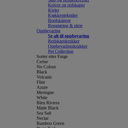
Kniver og redskaper
Kjeler
Kjøkkentekstiler
Bordskånere
Rengjøring & pleie
Oppbevaring
Se alt til oppbevaring
Redskapskrukker
Oppbevaringskrukker
Pet Collection
Sorter etter Farge
Cerise
No Colour
Black
Volcanic
Flint
Azure
Meringue
White
Bleu Riviera
Matte Black
Sea Salt
Nectar
Bamboo Green