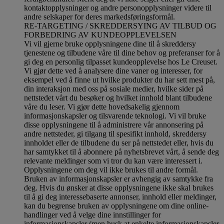
kontaktopplysninger og andre personopplysninger videre til
andre selskaper for deres markedsføringsformål
.
RE-TARGETING / SKREDDERSYING AV TILBUD OG
FORBEDRING AV KUNDEOPPLEVELSEN
Vi vil gjerne bruke opplysningene dine til å skreddersy
tjenestene og tilbudene våre til dine behov og preferanser for å
gi deg en personlig tilpasset kundeopplevelse hos Le Creuset.
Vi gjør dette ved å analysere dine vaner og interesser, for
eksempel ved å finne ut hvilke produkter du har sett mest på,
din interaksjon med oss på sosiale medier, hvilke sider på
nettstedet vårt du besøker og hvilket innhold blant tilbudene
våre du leser. Vi gjør dette hovedsakelig gjennom
informasjonskapsler og tilsvarende teknologi. Vi vil bruke
disse opplysningene til å administrere vår annonsering på
andre nettsteder, gi tilgang til spesifikt innhold, skreddersy
innholdet eller de tilbudene du ser på nettstedet eller, hvis du
har samtykket til å abonnere på nyhetsbrevet vårt, å sende deg
relevante meldinger som vi tror du kan være interessert i.
Opplysningene om deg vil ikke brukes til andre formål.
Bruken av informasjonskapsler er avhengig av samtykke fra
deg. Hvis du ønsker at disse opplysningene ikke skal brukes
til å gi deg interessebaserte annonser, innhold eller meldinger,
kan du begrense bruken av opplysningene om dine online-
handlinger ved å velge dine innstillinger for
informasjonskapsler (men husk at enkelte informasjonskapsler