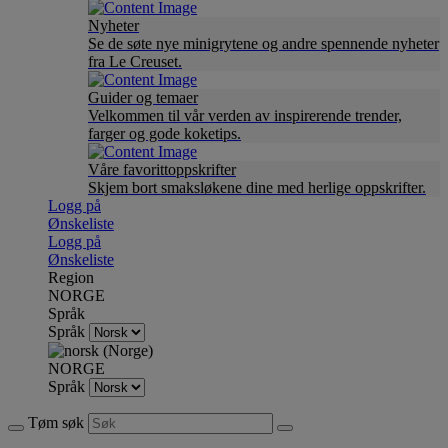
Nyheter
Se de søte nye minigrytene og andre spennende nyheter
fra Le Creuset.
Guider og temaer
Velkommen til vår verden av inspirerende trender,
farger og gode koketips.
Våre favorittoppskrifter
Skjem bort smaksløkene dine med herlige oppskrifter.
Logg på
Ønskeliste
Logg på
Ønskeliste
Region
NORGE
Språk
Språk
NORGE
Språk
Tøm søk