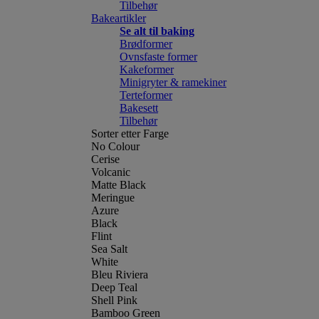
Tilbehør
Bakeartikler
Se alt til baking
Brødformer
Ovnsfaste former
Kakeformer
Minigryter & ramekiner
Terteformer
Bakesett
Tilbehør
Sorter etter Farge
No Colour
Cerise
Volcanic
Matte Black
Meringue
Azure
Black
Flint
Sea Salt
White
Bleu Riviera
Deep Teal
Shell Pink
Bamboo Green