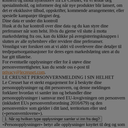
konsern og motta nyhetsbrev fra Le Creuset, vil vi sende deg
spesialinnhold, og informere deg når nye produkter blir lansert, om
det er eksklusive tilbud, oppskrifter, kommende arrangementer, eller
spesielle kampanjer tilegnet deg.
Dine data er under din kontroll
Husk at du har kontroll over dine data og du kan styre dine
preferanser når som helst. Hvis du gjerne vil slutte å motta
markedsføring fra oss, kan du klikke på avregistreringsknappen i
slutten av alle nyhetsbrev eller revidere dine preferanser.
Vennligst vær forsikret om at vi aldri vil overlevere dine detaljer til
tredjepartsorganisasjoner for deres egen markedsføring uten at du
har gitt tillatelse.
For eventuelle opplysninger eller for å utøve dine
personvernrettigheter, kan du sende oss e-post til
privacy@lecreuset.com
.
LE CREUSET PERSONVERNMELDING I SIN HELHET
Le Creuset har et sterkt engasjement for å beskytte dine
personopplysninger og ditt personvern, og denne meldingen
forklarer hvordan vi samler inn og behandler dine
personopplysninger i samsvar med EU-lovgivningen om personvern
(inkludert EUs personvernforordning 2016/679) og den
personvernlov som gjelder i ditt land, territorium eller sted
(«personvernlovene»).
1. Når og hvilken type opplysninger samler vi inn fra deg?
«Personopplysninger» betyr alle opplysninger knyttet til deg og som