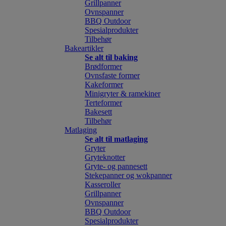
Grillpanner
Ovnspanner
BBQ Outdoor
Spesialprodukter
Tilbehør
Bakeartikler
Se alt til baking
Brødformer
Ovnsfaste former
Kakeformer
Minigryter & ramekiner
Terteformer
Bakesett
Tilbehør
Matlaging
Se alt til matlaging
Gryter
Gryteknotter
Gryte- og pannesett
Stekepanner og wokpanner
Kasseroller
Grillpanner
Ovnspanner
BBQ Outdoor
Spesialprodukter