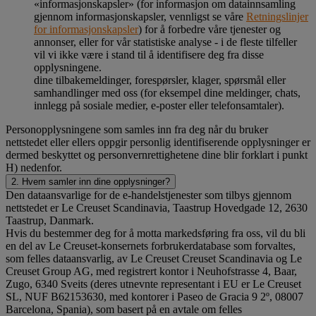
«informasjonskapsler» (for informasjon om datainnsamling
gjennom informasjonskapsler, vennligst se våre
Retningslinjer
for informasjonskapsler
) for å forbedre våre tjenester og
annonser, eller for vår statistiske analyse - i de fleste tilfeller
vil vi ikke være i stand til å identifisere deg fra disse
opplysningene.
dine tilbakemeldinger, forespørsler, klager, spørsmål eller
samhandlinger med oss (for eksempel dine meldinger, chats,
innlegg på sosiale medier, e-poster eller telefonsamtaler).
Personopplysningene som samles inn fra deg når du bruker
nettstedet eller ellers oppgir personlig identifiserende opplysninger er
dermed beskyttet og personvernrettighetene dine blir forklart i punkt
H) nedenfor.
2. Hvem samler inn dine opplysninger?
Den dataansvarlige for de e-handelstjenester som tilbys gjennom
nettstedet er Le Creuset Scandinavia, Taastrup Hovedgade 12, 2630
Taastrup, Danmark.
Hvis du bestemmer deg for å motta markedsføring fra oss, vil du bli
en del av Le Creuset-konsernets forbrukerdatabase som forvaltes,
som felles dataansvarlig, av Le Creuset Creuset Scandinavia og Le
Creuset Group AG, med registrert kontor i Neuhofstrasse 4, Baar,
Zugo, 6340 Sveits (deres utnevnte representant i EU er Le Creuset
SL, NUF B62153630, med kontorer i Paseo de Gracia 9 2º, 08007
Barcelona, Spania), som basert på en avtale om felles