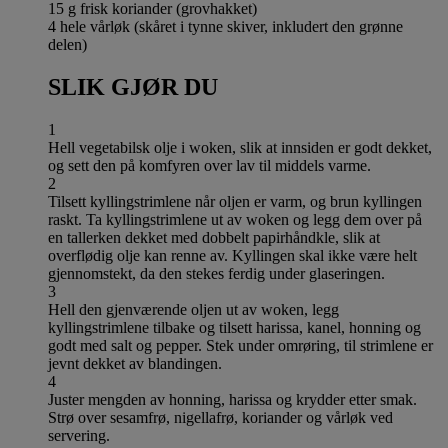
15 g frisk koriander (grovhakket)
4 hele vårløk (skåret i tynne skiver, inkludert den grønne
delen)
SLIK GJØR DU
1
Hell vegetabilsk olje i woken, slik at innsiden er godt dekket,
og sett den på komfyren over lav til middels varme.
2
Tilsett kyllingstrimlene når oljen er varm, og brun kyllingen
raskt. Ta kyllingstrimlene ut av woken og legg dem over på
en tallerken dekket med dobbelt papirhåndkle, slik at
overflødig olje kan renne av. Kyllingen skal ikke være helt
gjennomstekt, da den stekes ferdig under glaseringen.
3
Hell den gjenværende oljen ut av woken, legg
kyllingstrimlene tilbake og tilsett harissa, kanel, honning og
godt med salt og pepper. Stek under omrøring, til strimlene er
jevnt dekket av blandingen.
4
Juster mengden av honning, harissa og krydder etter smak.
Strø over sesamfrø, nigellafrø, koriander og vårløk ved
servering.