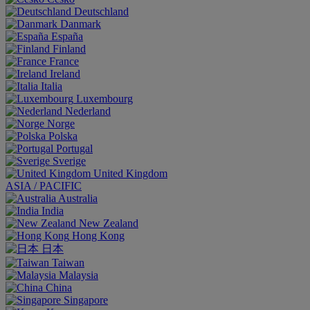
Deutschland
Danmark
España
Finland
France
Ireland
Italia
Luxembourg
Nederland
Norge
Polska
Portugal
Sverige
United Kingdom
ASIA / PACIFIC
Australia
India
New Zealand
Hong Kong
日本
Taiwan
Malaysia
China
Singapore