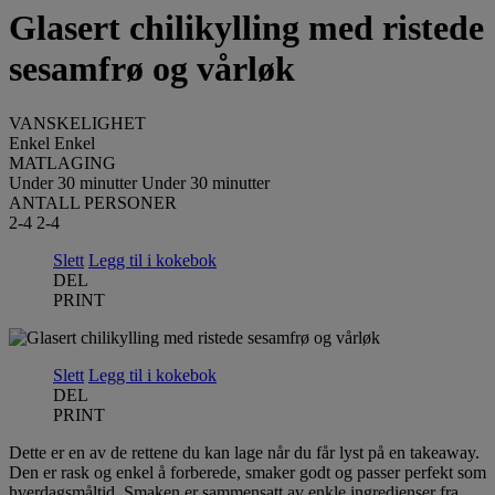
Glasert chilikylling med ristede
sesamfrø og vårløk
VANSKELIGHET
Enkel
Enkel
MATLAGING
Under 30 minutter
Under 30 minutter
ANTALL PERSONER
2-4
2-4
Slett
Legg til i kokebok
DEL
PRINT
Slett
Legg til i kokebok
DEL
PRINT
Dette er en av de rettene du kan lage når du får lyst på en takeaway.
Den er rask og enkel å forberede, smaker godt og passer perfekt som
hverdagsmåltid. Smaken er sammensatt av enkle ingredienser fra