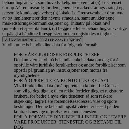
behandlingsansvar, som hovedsakelig innebærer at (a) Le Creuset
Group AG er ansvarlig for den generelle markedsføringsstrategi og
personlig kundeopplevelse; (b) lokale Le Creuset-enheter drar nytte
av og implementerer den nevnte strategien, samt utvikler egne
markedsføringskommunikasjoner og -initiativ på lokalt nivå
(innenfor et spesifikt land); (c) begge de felles behandlingsansvarlige
er pålagt å håndtere forespørsler om den registrertes rettigheter.
3. Hvorfor samler vi inn disse opplysningene?
Vi vil kunne behandle dine data for følgende formål:
FOR VÅRE JURIDISKE FORPLIKTELSER
Det kan være at vi må behandle enkelte data om deg for å
oppfylle våre juridiske forpliktelser og andre forpliktelser som
oppstår på grunnlag av instruksjoner som mottas fra
myndighetene.
FOR Å OPPRETTE EN KONTO I LE CREUSET
Vi vil bruke dine data for å opprette en konto i Le Creuset
som vil gi deg tilgang til en rekke fordeler tilegnet registrerte
brukere, for bedre å nyte våre tjenester, så som raskere
utsjekking, lagre flere forsendelsesadresser, vise og spore
bestillinger. Denne behandlingsaktiviteten er basert på den
kontraktsmessige utførelse av denne tjenesten.
FOR Å FORVALTE DINE BESTILLINGER OG LEVERE
VÅRE PRODUKTER, TJENESTER OG BISTAND TIL
DEG