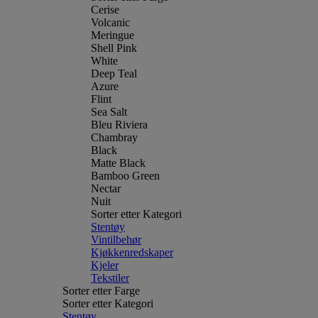
Cerise
Volcanic
Meringue
Shell Pink
White
Deep Teal
Azure
Flint
Sea Salt
Bleu Riviera
Chambray
Black
Matte Black
Bamboo Green
Nectar
Nuit
Sorter etter Kategori
Stentøy
Vintilbehør
Kjøkkenredskaper
Kjeler
Tekstiler
Sorter etter Farge
Sorter etter Kategori
Stentøy