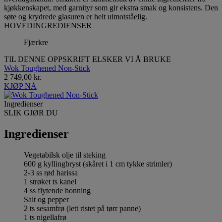
kjøkkenskapet, med garnityr som gir ekstra smak og konsistens. Den
søte og krydrede glasuren er helt uimotståelig.
HOVEDINGREDIENSER
Fjærkre
TIL DENNE OPPSKRIFT ELSKER VI Å BRUKE
Wok Toughened Non-Stick
2 749,00 kr.
KJØP NÅ
Ingredienser
SLIK GJØR DU
Ingredienser
Vegetabilsk olje til steking
600 g kyllingbryst (skåret i 1 cm tykke strimler)
2-3 ss rød harissa
1 strøket ts kanel
4 ss flytende honning
Salt og pepper
2 ts sesamfrø (lett ristet på tørr panne)
1 ts nigellafrø