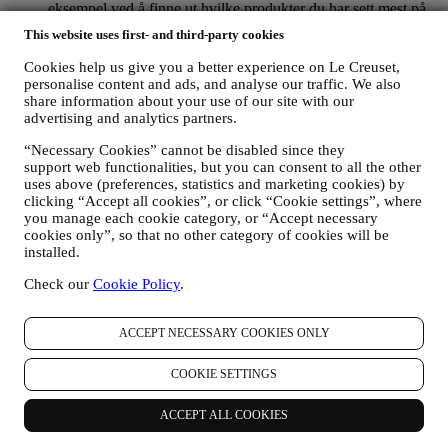
eksempel ved å finne ut hvilke produkter du har sett mest på,
din interaksjon med oss på sosiale medier, hvilke sider på
This website uses first- and third-party cookies
nettstedet vårt du besøker og hvilket innhold blant tilbudene
våre du leser. Vi gjør dette hovedsakelig gjennom
Cookies help us give you a better experience on Le Creuset,
informasjonskapsler og tilsvarende teknologi. Vi vil bruke
personalise content and ads, and analyse our traffic. We also
disse opplysningene til å administrere vår annonsering på
share information about your use of our site with our
andre nettsteder, gi tilgang til spesifikt innhold, skreddersy
advertising and analytics partners.
innholdet eller de tilbudene du ser på nettstedet eller, hvis du
“Necessary Cookies” cannot be disabled since they
har samtykket til å abonnere på nyhetsbrevet vårt, å sende deg
support web functionalities, but you can consent to all the other
relevante meldinger som vi tror du kan være interessert i.
uses above (preferences, statistics and marketing cookies) by
Opplysningene om deg vil ikke brukes til andre formål.
clicking “Accept all cookies”, or click “Cookie settings”, where
Bruken av informasjonskapsler er avhengig av samtykke fra
you manage each cookie category, or “Accept necessary
deg. Hvis du ønsker at disse opplysningene ikke skal brukes
cookies only”, so that no other category of cookies will be
til å gi deg interessebaserte annonser, innhold eller meldinger,
installed.
kan du begrense bruken av opplysningene om dine online-
handlinger ved å velge dine innstillinger for
Check our
Cookie Policy
.
informasjonskapsler (men husk at enkelte informasjonskapsler
er nødvendige for å kunne bruke nettstedet). Vennligst merk
deg at dette ikke fratar deg muligheten til å få tilsendt
ACCEPT NECESSARY COOKIES ONLY
annonser, tilbud eller meldinger. Du vil fortsatt motta
generiske annonser, tilbud eller meldinger. For mer
COOKIE SETTINGS
informasjon om hvordan vi bruker informasjonskapsler og
hvordan du kan slette dem, kan du lese våre retningslinjer for
ACCEPT ALL COOKIES
informasjonskapsler
her
.
Dersom du har kjøpt et produkt fra oss, kan vi komme til å