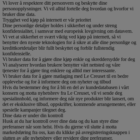
Vi lover å respektere ditt personvern og beskytte dine
personopplysninger. Vi vil alltid fortelle deg hvordan og hvorfor vi
bruker dine data.
Trygghet ved kjøp på internett er vår prioritet
Dine personlige detaljer holdes i sikkerhet og under streng
konfidensialitet, i samsvar med europeisk lovgivning om datavern.
Vi vet at sikkerhet er svært viktig ved kjøp på internett, så vi
benytter den nyeste teknologien for å sikre at alle dine personlige og
kredittkortdetaljer blir fullt beskyttet og forblir fullstendig
konfidensielle.
Vi bruker data for å gjøre dine kjøp enkle og skreddersydde for deg
Vi analyserer hvordan brukere benytter vårt nettsted og våre
tjenester for å gjøre ting enklere og alltid mer interessante.
Vi bruker data for å gjøre matlaging med Le Creuset til en bedre
opplevelse og for å informere deg om nyheter og tilbud
Hvis du bestemmer deg for å bli en del av kundedatabasen i vårt
konsern og motta nyhetsbrev fra Le Creuset, vil vi sende deg
spesialinnhold, og informere deg når nye produkter blir lansert, om
det er eksklusive tilbud, oppskrifter, kommende arrangementer, eller
spesielle kampanjer tilegnet deg.
Dine data er under din kontroll
Husk at du har kontroll over dine data og du kan styre dine
preferanser når som helst. Hvis du gjerne vil slutte å motta
markedsføring fra oss, kan du klikke på avregistreringsknappen i
slutten av alle nyhetsbrev eller revidere dine preferanser.