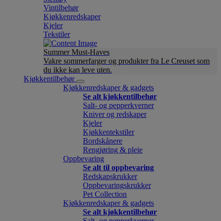
Vintilbehør
Kjøkkenredskaper
Kjeler
Tekstiler
Summer Must-Haves
Vakre sommerfarger og produkter fra Le Creuset som
du ikke kan leve uten.
Kjøkkentilbehør
Kjøkkenredskaper & gadgets
Se alt kjøkkentilbehør
Salt- og pepperkverner
Kniver og redskaper
Kjeler
Kjøkkentekstiler
Bordskånere
Rengjøring & pleie
Oppbevaring
Se alt til oppbevaring
Redskapskrukker
Oppbevaringskrukker
Pet Collection
Kjøkkenredskaper & gadgets
Se alt kjøkkentilbehør
Salt- og pepperkverner