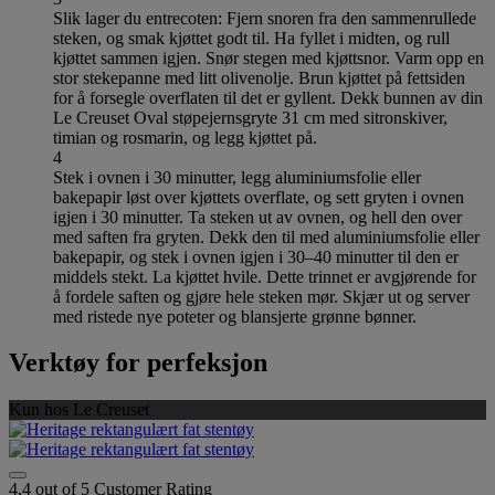
Slik lager du entrecoten: Fjern snoren fra den sammenrullede
steken, og smak kjøttet godt til. Ha fyllet i midten, og rull
kjøttet sammen igjen. Snør stegen med kjøttsnor. Varm opp en
stor stekepanne med litt olivenolje. Brun kjøttet på fettsiden
for å forsegle overflaten til det er gyllent. Dekk bunnen av din
Le Creuset Oval støpejernsgryte 31 cm med sitronskiver,
timian og rosmarin, og legg kjøttet på.
4
Stek i ovnen i 30 minutter, legg aluminiumsfolie eller
bakepapir løst over kjøttets overflate, og sett gryten i ovnen
igjen i 30 minutter. Ta steken ut av ovnen, og hell den over
med saften fra gryten. Dekk den til med aluminiumsfolie eller
bakepapir, og stek i ovnen igjen i 30–40 minutter til den er
middels stekt. La kjøttet hvile. Dette trinnet er avgjørende for
å fordele saften og gjøre hele steken mør. Skjær ut og server
med ristede nye poteter og blansjerte grønne bønner.
Verktøy for perfeksjon
Kun hos Le Creuset
4,4 out of 5 Customer Rating