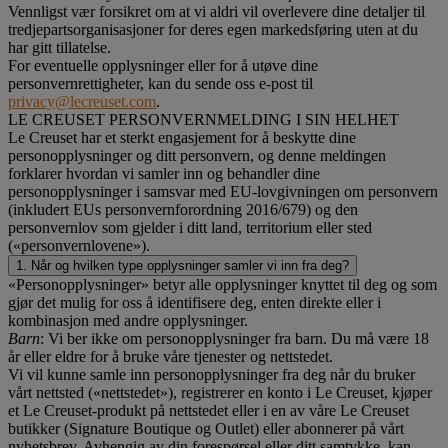
Vennligst vær forsikret om at vi aldri vil overlevere dine detaljer til
tredjepartsorganisasjoner for deres egen markedsføring uten at du
har gitt tillatelse.
For eventuelle opplysninger eller for å utøve dine
personvernrettigheter, kan du sende oss e-post til
privacy@lecreuset.com
.
LE CREUSET PERSONVERNMELDING I SIN HELHET
Le Creuset har et sterkt engasjement for å beskytte dine
personopplysninger og ditt personvern, og denne meldingen
forklarer hvordan vi samler inn og behandler dine
personopplysninger i samsvar med EU-lovgivningen om personvern
(inkludert EUs personvernforordning 2016/679) og den
personvernlov som gjelder i ditt land, territorium eller sted
(«personvernlovene»).
1. Når og hvilken type opplysninger samler vi inn fra deg?
«Personopplysninger» betyr alle opplysninger knyttet til deg og som
gjør det mulig for oss å identifisere deg, enten direkte eller i
kombinasjon med andre opplysninger.
Barn
: Vi ber ikke om personopplysninger fra barn. Du må være 18
år eller eldre for å bruke våre tjenester og nettstedet.
Vi vil kunne samle inn personopplysninger fra deg når du bruker
vårt nettsted («nettstedet»), registrerer en konto i Le Creuset, kjøper
et Le Creuset-produkt på nettstedet eller i en av våre Le Creuset
butikker (Signature Boutique og Outlet) eller abonnerer på vårt
nyhetsbrev. Avhengig av din forespørsel eller ditt samtykke, kan