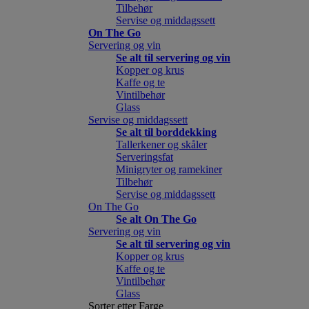
Tilbehør
Servise og middagssett
On The Go
Servering og vin
Se alt til servering og vin
Kopper og krus
Kaffe og te
Vintilbehør
Glass
Servise og middagssett
Se alt til borddekking
Tallerkener og skåler
Serveringsfat
Minigryter og ramekiner
Tilbehør
Servise og middagssett
On The Go
Se alt On The Go
Servering og vin
Se alt til servering og vin
Kopper og krus
Kaffe og te
Vintilbehør
Glass
Sorter etter Farge