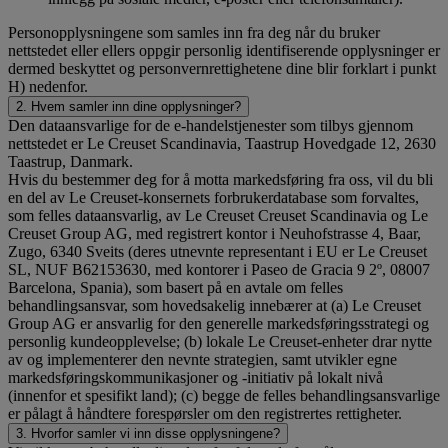
Personopplysningene som samles inn fra deg når du bruker
nettstedet eller ellers oppgir personlig identifiserende opplysninger er
dermed beskyttet og personvernrettighetene dine blir forklart i punkt
H) nedenfor.
2. Hvem samler inn dine opplysninger?
Den dataansvarlige for de e-handelstjenester som tilbys gjennom
nettstedet er Le Creuset Scandinavia, Taastrup Hovedgade 12, 2630
Taastrup, Danmark.
Hvis du bestemmer deg for å motta markedsføring fra oss, vil du bli
en del av Le Creuset-konsernets forbrukerdatabase som forvaltes,
som felles dataansvarlig, av Le Creuset Creuset Scandinavia og Le
Creuset Group AG, med registrert kontor i Neuhofstrasse 4, Baar,
Zugo, 6340 Sveits (deres utnevnte representant i EU er Le Creuset
SL, NUF B62153630, med kontorer i Paseo de Gracia 9 2º, 08007
Barcelona, Spania), som basert på en avtale om felles
behandlingsansvar, som hovedsakelig innebærer at (a) Le Creuset
Group AG er ansvarlig for den generelle markedsføringsstrategi og
personlig kundeopplevelse; (b) lokale Le Creuset-enheter drar nytte
av og implementerer den nevnte strategien, samt utvikler egne
markedsføringskommunikasjoner og -initiativ på lokalt nivå
(innenfor et spesifikt land); (c) begge de felles behandlingsansvarlige
er pålagt å håndtere forespørsler om den registrertes rettigheter.
3. Hvorfor samler vi inn disse opplysningene?