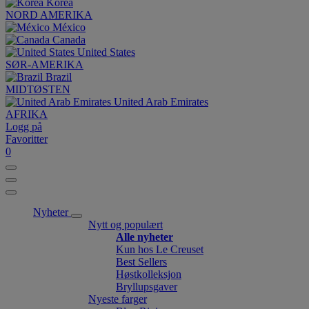
Korea
NORD AMERIKA
México
Canada
United States
SØR-AMERIKA
Brazil
MIDTØSTEN
United Arab Emirates
AFRIKA
Logg på
Favoritter
0
Nyheter
Nytt og populært
Alle nyheter
Kun hos Le Creuset
Best Sellers
Høstkolleksjon
Bryllupsgaver
Nyeste farger