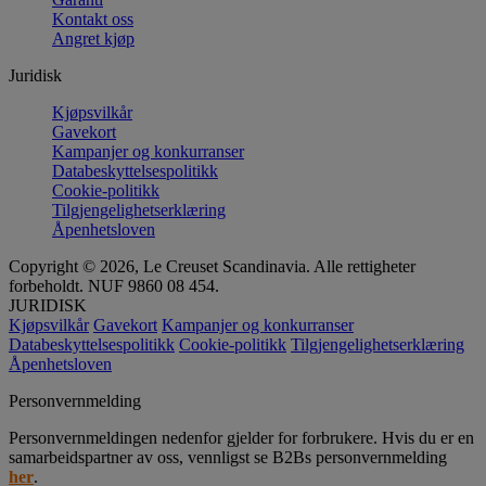
Kontakt oss
Angret kjøp
Juridisk
Kjøpsvilkår
Gavekort
Kampanjer og konkurranser
Databeskyttelsespolitikk
Cookie-politikk
Tilgjengelighetserklæring
Åpenhetsloven
Copyright © 2026, Le Creuset Scandinavia. Alle rettigheter
forbeholdt. NUF 9860 08 454.
JURIDISK
Kjøpsvilkår
Gavekort
Kampanjer og konkurranser
Databeskyttelsespolitikk
Cookie-politikk
Tilgjengelighetserklæring
Åpenhetsloven
Personvernmelding
Personvernmeldingen nedenfor gjelder for forbrukere. Hvis du er en
samarbeidspartner av oss, vennligst se B2Bs personvernmelding
her
.