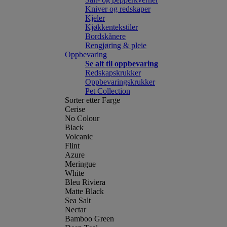
Kniver og redskaper
Kjeler
Kjøkkentekstiler
Bordskånere
Rengjøring & pleie
Oppbevaring
Se alt til oppbevaring
Redskapskrukker
Oppbevaringskrukker
Pet Collection
Sorter etter Farge
Cerise
No Colour
Black
Volcanic
Flint
Azure
Meringue
White
Bleu Riviera
Matte Black
Sea Salt
Nectar
Bamboo Green