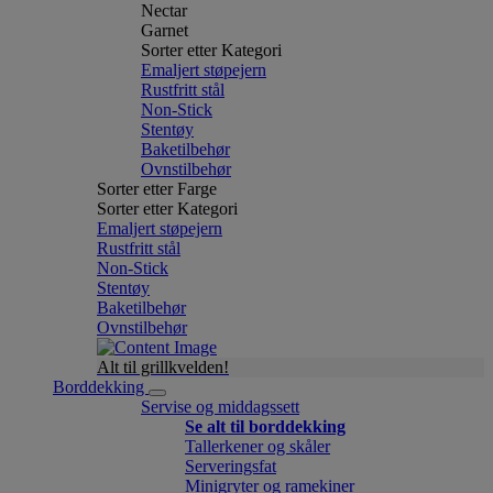
Nectar
Garnet
Sorter etter Kategori
Emaljert støpejern
Rustfritt stål
Non-Stick
Stentøy
Baketilbehør
Ovnstilbehør
Sorter etter Farge
Sorter etter Kategori
Emaljert støpejern
Rustfritt stål
Non-Stick
Stentøy
Baketilbehør
Ovnstilbehør
Alt til grillkvelden!
Borddekking
Servise og middagssett
Se alt til borddekking
Tallerkener og skåler
Serveringsfat
Minigryter og ramekiner