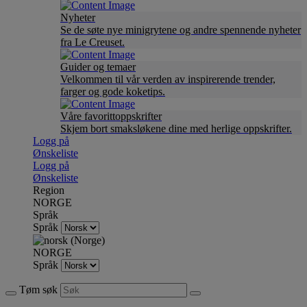
Nyheter
Se de søte nye minigrytene og andre spennende nyheter
fra Le Creuset.
Guider og temaer
Velkommen til vår verden av inspirerende trender,
farger og gode koketips.
Våre favorittoppskrifter
Skjem bort smaksløkene dine med herlige oppskrifter.
Logg på
Ønskeliste
Logg på
Ønskeliste
Region
NORGE
Språk
Språk
NORGE
Språk
Tøm søk