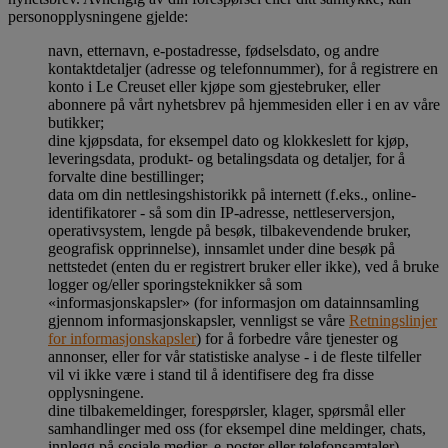
personopplysningene gjelde:
navn, etternavn, e-postadresse, fødselsdato, og andre
kontaktdetaljer (adresse og telefonnummer), for å registrere en
konto i Le Creuset eller kjøpe som gjestebruker, eller
abonnere på vårt nyhetsbrev på hjemmesiden eller i en av våre
butikker;
dine kjøpsdata, for eksempel dato og klokkeslett for kjøp,
leveringsdata, produkt- og betalingsdata og detaljer, for å
forvalte dine bestillinger;
data om din nettlesingshistorikk på internett (f.eks., online-
identifikatorer - så som din IP-adresse, nettleserversjon,
operativsystem, lengde på besøk, tilbakevendende bruker,
geografisk opprinnelse), innsamlet under dine besøk på
nettstedet (enten du er registrert bruker eller ikke), ved å bruke
logger og/eller sporingsteknikker så som
«informasjonskapsler» (for informasjon om datainnsamling
gjennom informasjonskapsler, vennligst se våre
Retningslinjer
for informasjonskapsler
) for å forbedre våre tjenester og
annonser, eller for vår statistiske analyse - i de fleste tilfeller
vil vi ikke være i stand til å identifisere deg fra disse
opplysningene.
dine tilbakemeldinger, forespørsler, klager, spørsmål eller
samhandlinger med oss (for eksempel dine meldinger, chats,
innlegg på sosiale medier, e-poster eller telefonsamtaler).