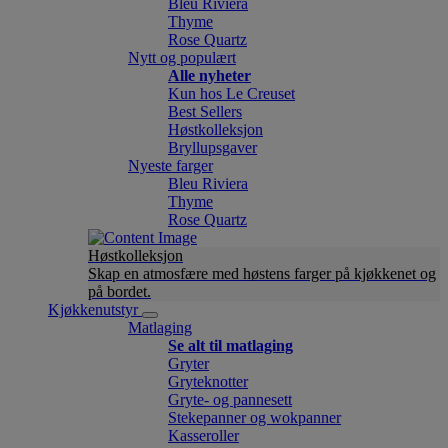
Bleu Riviera
Thyme
Rose Quartz
Nytt og populært
Alle nyheter
Kun hos Le Creuset
Best Sellers
Høstkolleksjon
Bryllupsgaver
Nyeste farger
Bleu Riviera
Thyme
Rose Quartz
Høstkolleksjon
Skap en atmosfære med høstens farger på kjøkkenet og
på bordet.
Kjøkkenutstyr
Matlaging
Se alt til matlaging
Gryter
Gryteknotter
Gryte- og pannesett
Stekepanner og wokpanner
Kasseroller