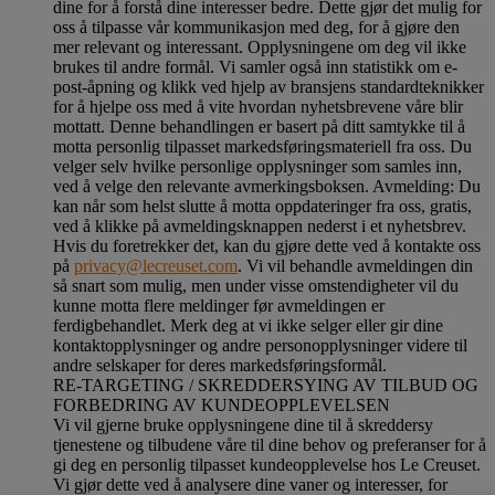
dine for å forstå dine interesser bedre. Dette gjør det mulig for
oss å tilpasse vår kommunikasjon med deg, for å gjøre den
mer relevant og interessant. Opplysningene om deg vil ikke
brukes til andre formål. Vi samler også inn statistikk om e-
post-åpning og klikk ved hjelp av bransjens standardteknikker
for å hjelpe oss med å vite hvordan nyhetsbrevene våre blir
mottatt. Denne behandlingen er basert på ditt samtykke til å
motta personlig tilpasset markedsføringsmateriell fra oss. Du
velger selv hvilke personlige opplysninger som samles inn,
ved å velge den relevante avmerkingsboksen. Avmelding: Du
kan når som helst slutte å motta oppdateringer fra oss, gratis,
ved å klikke på avmeldingsknappen nederst i et nyhetsbrev.
Hvis du foretrekker det, kan du gjøre dette ved å kontakte oss
på
privacy@lecreuset.com
. Vi vil behandle avmeldingen din
så snart som mulig, men under visse omstendigheter vil du
kunne motta flere meldinger før avmeldingen er
ferdigbehandlet.
Merk deg at vi ikke selger eller gir dine
kontaktopplysninger og andre personopplysninger videre til
andre selskaper for deres markedsføringsformål
.
RE-TARGETING / SKREDDERSYING AV TILBUD OG
FORBEDRING AV KUNDEOPPLEVELSEN
Vi vil gjerne bruke opplysningene dine til å skreddersy
tjenestene og tilbudene våre til dine behov og preferanser for å
gi deg en personlig tilpasset kundeopplevelse hos Le Creuset.
Vi gjør dette ved å analysere dine vaner og interesser, for