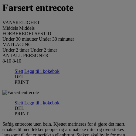
Farsert entrecote
VANSKELIGHET
Middels
Middels
FORBEREDELSESTID
Under 30 minutter
Under 30 minutter
MATLAGING
Under 2 timer
Under 2 timer
ANTALL PERSONER
8-10
8-10
Slett
Legg til i kokebok
DEL
PRINT
Slett
Legg til i kokebok
DEL
PRINT
Saftig entrecote uten bein. Kjøttet marineres for å gjøre det mørt,
smakes til med lekker pepper og aromatiske urter og ovnsstekes
langsomt til det er perfekt gyllenbrunt. Steken skal hvile før man