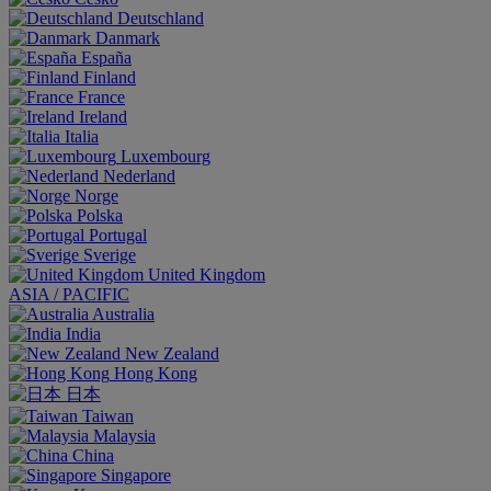
Deutschland
Danmark
España
Finland
France
Ireland
Italia
Luxembourg
Nederland
Norge
Polska
Portugal
Sverige
United Kingdom
ASIA / PACIFIC
Australia
India
New Zealand
Hong Kong
日本
Taiwan
Malaysia
China
Singapore