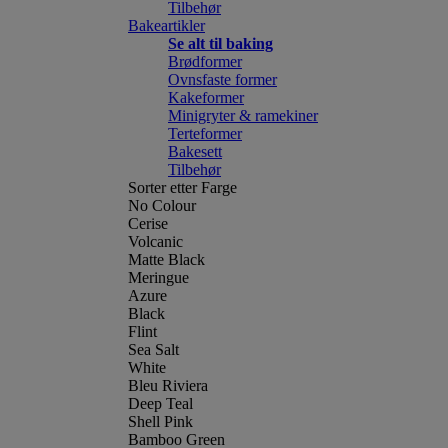
Tilbehør
Bakeartikler
Se alt til baking
Brødformer
Ovnsfaste former
Kakeformer
Minigryter & ramekiner
Terteformer
Bakesett
Tilbehør
Sorter etter Farge
No Colour
Cerise
Volcanic
Matte Black
Meringue
Azure
Black
Flint
Sea Salt
White
Bleu Riviera
Deep Teal
Shell Pink
Bamboo Green