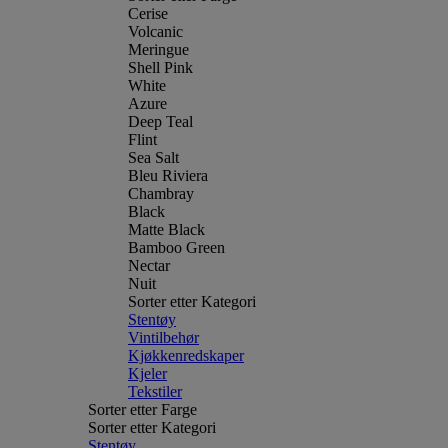
Cerise
Volcanic
Meringue
Shell Pink
White
Azure
Deep Teal
Flint
Sea Salt
Bleu Riviera
Chambray
Black
Matte Black
Bamboo Green
Nectar
Nuit
Sorter etter Kategori
Stentøy
Vintilbehør
Kjøkkenredskaper
Kjeler
Tekstiler
Sorter etter Farge
Sorter etter Kategori
Stentøy