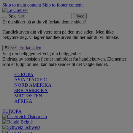
Skip to main content
Skip to footer content
Søk
Rydd
Er du sikker på at du vil forlate denne siden?
Handlekurven din vil være tom på den nye siden. Men ikke
bekymre deg, vi lagrer handlekurven din her når du vil tilbake.
Forlat siden
Bli her
Velg din beliggenhet
Velg din beliggenhet
Endring av posisjon fjerner innholdet fra handlekurven. Elementer
som er kjøpt online, kan bare sendes til det valgte landet.
EUROPA
ASIA / PACIFIC
NORD AMERIKA
SØR-AMERIKA
MIDTØSTEN
AFRIKA
EUROPA
Österreich
België
Schweiz
Česko