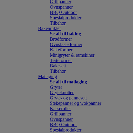
Grillpanner
Ovnspanner
BBQ Outdoor
Spesialprodukter
Tilbehør
Bakeartikler
Se alt til baking
Brødformer
Ovnsfaste former
Kakeformer
Minigryter & ramekiner
Terteformer
Bakesett
Tilbehør
Matlaging
Se alt til matlaging
Gryter
Gryteknotter
Gryte- og pannesett
Stekepanner og wokpanner
Kasseroller
Grillpanner
Ovnspanner
BBQ Outdoor
Spesialprodukter