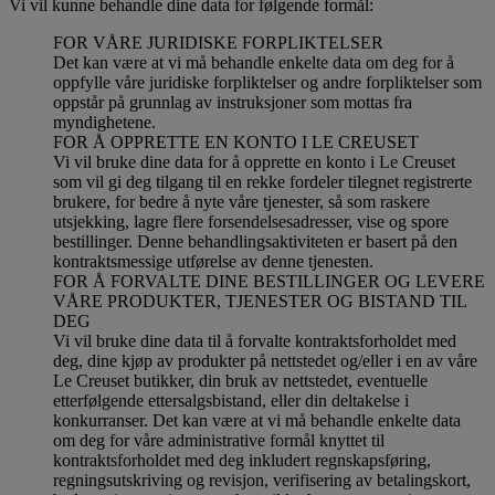
Vi vil kunne behandle dine data for følgende formål:
FOR VÅRE JURIDISKE FORPLIKTELSER
Det kan være at vi må behandle enkelte data om deg for å
oppfylle våre juridiske forpliktelser og andre forpliktelser som
oppstår på grunnlag av instruksjoner som mottas fra
myndighetene.
FOR Å OPPRETTE EN KONTO I LE CREUSET
Vi vil bruke dine data for å opprette en konto i Le Creuset
som vil gi deg tilgang til en rekke fordeler tilegnet registrerte
brukere, for bedre å nyte våre tjenester, så som raskere
utsjekking, lagre flere forsendelsesadresser, vise og spore
bestillinger. Denne behandlingsaktiviteten er basert på den
kontraktsmessige utførelse av denne tjenesten.
FOR Å FORVALTE DINE BESTILLINGER OG LEVERE
VÅRE PRODUKTER, TJENESTER OG BISTAND TIL
DEG
Vi vil bruke dine data til å forvalte kontraktsforholdet med
deg, dine kjøp av produkter på nettstedet og/eller i en av våre
Le Creuset butikker, din bruk av nettstedet, eventuelle
etterfølgende ettersalgsbistand, eller din deltakelse i
konkurranser. Det kan være at vi må behandle enkelte data
om deg for våre administrative formål knyttet til
kontraktsforholdet med deg inkludert regnskapsføring,
regningsutskriving og revisjon, verifisering av betalingskort,