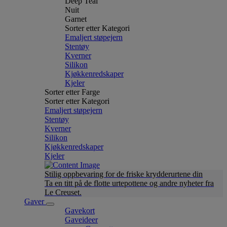
Deep Teal
Nuit
Garnet
Sorter etter Kategori
Emaljert støpejern
Stentøy
Kverner
Silikon
Kjøkkenredskaper
Kjeler
Sorter etter Farge
Sorter etter Kategori
Emaljert støpejern
Stentøy
Kverner
Silikon
Kjøkkenredskaper
Kjeler
Stilig oppbevaring for de friske krydderurtene din
Ta en titt på de flotte urtepottene og andre nyheter fra
Le Creuset.
Gaver
Gavekort
Gaveideer