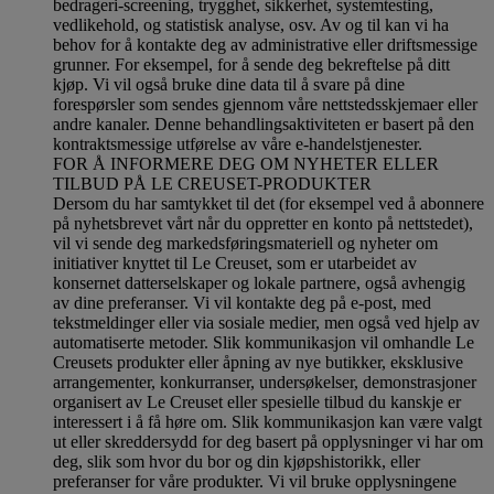
bedrageri-screening, trygghet, sikkerhet, systemtesting,
vedlikehold, og statistisk analyse, osv. Av og til kan vi ha
behov for å kontakte deg av administrative eller driftsmessige
grunner. For eksempel, for å sende deg bekreftelse på ditt
kjøp. Vi vil også bruke dine data til å svare på dine
forespørsler som sendes gjennom våre nettstedsskjemaer eller
andre kanaler. Denne behandlingsaktiviteten er basert på den
kontraktsmessige utførelse av våre e-handelstjenester.
FOR Å INFORMERE DEG OM NYHETER ELLER
TILBUD PÅ LE CREUSET-PRODUKTER
Dersom du har samtykket til det (for eksempel ved å abonnere
på nyhetsbrevet vårt når du oppretter en konto på nettstedet),
vil vi sende deg markedsføringsmateriell og nyheter om
initiativer knyttet til Le Creuset, som er utarbeidet av
konsernet datterselskaper og lokale partnere, også avhengig
av dine preferanser. Vi vil kontakte deg på e-post, med
tekstmeldinger eller via sosiale medier, men også ved hjelp av
automatiserte metoder. Slik kommunikasjon vil omhandle Le
Creusets produkter eller åpning av nye butikker, eksklusive
arrangementer, konkurranser, undersøkelser, demonstrasjoner
organisert av Le Creuset eller spesielle tilbud du kanskje er
interessert i å få høre om. Slik kommunikasjon kan være valgt
ut eller skreddersydd for deg basert på opplysninger vi har om
deg, slik som hvor du bor og din kjøpshistorikk, eller
preferanser for våre produkter. Vi vil bruke opplysningene