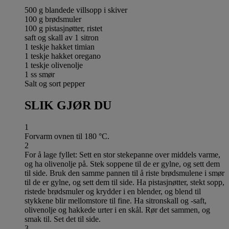
500 g blandede villsopp i skiver
100 g brødsmuler
100 g pistasjnøtter, ristet
saft og skall av 1 sitron
1 teskje hakket timian
1 teskje hakket oregano
1 teskje olivenolje
1 ss smør
Salt og sort pepper
SLIK GJØR DU
1
Forvarm ovnen til 180 °C.
2
For å lage fyllet: Sett en stor stekepanne over middels varme,
og ha olivenolje på. Stek soppene til de er gylne, og sett dem
til side. Bruk den samme pannen til å riste brødsmulene i smør
til de er gylne, og sett dem til side. Ha pistasjnøtter, stekt sopp,
ristede brødsmuler og krydder i en blender, og blend til
stykkene blir mellomstore til fine. Ha sitronskall og -saft,
olivenolje og hakkede urter i en skål. Rør det sammen, og
smak til. Set det til side.
3