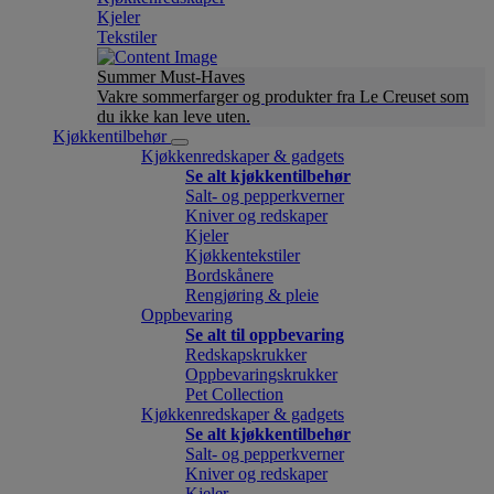
Kjeler
Tekstiler
Summer Must-Haves
Vakre sommerfarger og produkter fra Le Creuset som
du ikke kan leve uten.
Kjøkkentilbehør
Kjøkkenredskaper & gadgets
Se alt kjøkkentilbehør
Salt- og pepperkverner
Kniver og redskaper
Kjeler
Kjøkkentekstiler
Bordskånere
Rengjøring & pleie
Oppbevaring
Se alt til oppbevaring
Redskapskrukker
Oppbevaringskrukker
Pet Collection
Kjøkkenredskaper & gadgets
Se alt kjøkkentilbehør
Salt- og pepperkverner
Kniver og redskaper
Kjeler