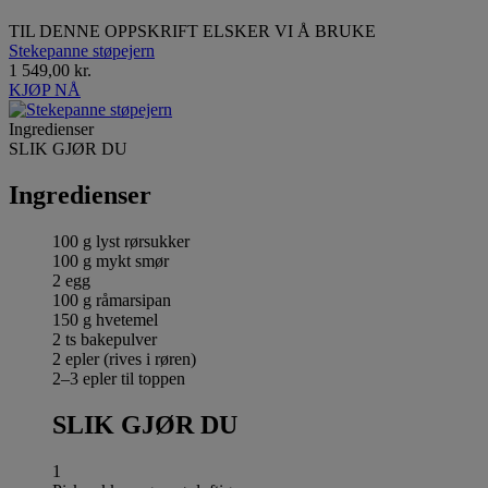
TIL DENNE OPPSKRIFT ELSKER VI Å BRUKE
Stekepanne støpejern
1 549,00 kr.
KJØP NÅ
Ingredienser
SLIK GJØR DU
Ingredienser
100 g lyst rørsukker
100 g mykt smør
2 egg
100 g råmarsipan
150 g hvetemel
2 ts bakepulver
2 epler (rives i røren)
2–3 epler til toppen
SLIK GJØR DU
1