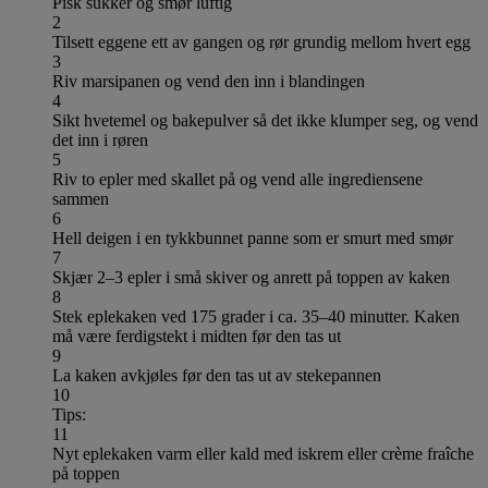
Pisk sukker og smør luftig
2
Tilsett eggene ett av gangen og rør grundig mellom hvert egg
3
Riv marsipanen og vend den inn i blandingen
4
Sikt hvetemel og bakepulver så det ikke klumper seg, og vend
det inn i røren
5
Riv to epler med skallet på og vend alle ingrediensene
sammen
6
Hell deigen i en tykkbunnet panne som er smurt med smør
7
Skjær 2–3 epler i små skiver og anrett på toppen av kaken
8
Stek eplekaken ved 175 grader i ca. 35–40 minutter. Kaken
må være ferdigstekt i midten før den tas ut
9
La kaken avkjøles før den tas ut av stekepannen
10
Tips:
11
Nyt eplekaken varm eller kald med iskrem eller crème fraîche
på toppen