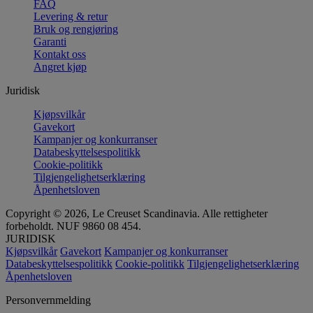
FAQ
Levering & retur
Bruk og rengjøring
Garanti
Kontakt oss
Angret kjøp
Juridisk
Kjøpsvilkår
Gavekort
Kampanjer og konkurranser
Databeskyttelsespolitikk
Cookie-politikk
Tilgjengelighetserklæring
Åpenhetsloven
Copyright © 2026, Le Creuset Scandinavia. Alle rettigheter
forbeholdt. NUF 9860 08 454.
JURIDISK
Kjøpsvilkår
Gavekort
Kampanjer og konkurranser
Databeskyttelsespolitikk
Cookie-politikk
Tilgjengelighetserklæring
Åpenhetsloven
Personvernmelding