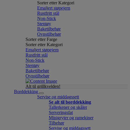
Sorter etter Kategori
Emaljert støpejern
Rustfritt stål
Non-Stick
Stentøy
Baketilbehør
Ovnstilbehør
Sorter etter Farge
Sorter etter Kategori
Emaljert støpejern
Rustfritt stål
Non-Stick
Stentøy
Baketilbehør
Ovnstilbehør
Alt til grillkvelden!
Borddekking
Servise og middagssett
Se alt til borddekking
Tallerkener og skåler
Serveringsfat
Minigryter og ramekiner
Tilbehør
Servise og middagssett