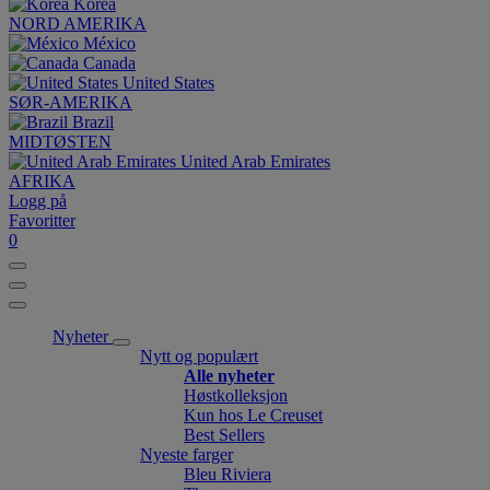
Korea
NORD AMERIKA
México
Canada
United States
SØR-AMERIKA
Brazil
MIDTØSTEN
United Arab Emirates
AFRIKA
Logg på
Favoritter
0
Nyheter
Nytt og populært
Alle nyheter
Høstkolleksjon
Kun hos Le Creuset
Best Sellers
Nyeste farger
Bleu Riviera