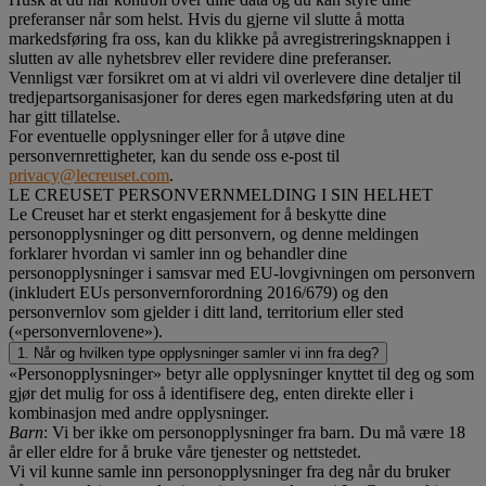
preferanser når som helst. Hvis du gjerne vil slutte å motta
markedsføring fra oss, kan du klikke på avregistreringsknappen i
slutten av alle nyhetsbrev eller revidere dine preferanser.
Vennligst vær forsikret om at vi aldri vil overlevere dine detaljer til
tredjepartsorganisasjoner for deres egen markedsføring uten at du
har gitt tillatelse.
For eventuelle opplysninger eller for å utøve dine
personvernrettigheter, kan du sende oss e-post til
privacy@lecreuset.com
.
LE CREUSET PERSONVERNMELDING I SIN HELHET
Le Creuset har et sterkt engasjement for å beskytte dine
personopplysninger og ditt personvern, og denne meldingen
forklarer hvordan vi samler inn og behandler dine
personopplysninger i samsvar med EU-lovgivningen om personvern
(inkludert EUs personvernforordning 2016/679) og den
personvernlov som gjelder i ditt land, territorium eller sted
(«personvernlovene»).
1. Når og hvilken type opplysninger samler vi inn fra deg?
«Personopplysninger» betyr alle opplysninger knyttet til deg og som
gjør det mulig for oss å identifisere deg, enten direkte eller i
kombinasjon med andre opplysninger.
Barn
: Vi ber ikke om personopplysninger fra barn. Du må være 18
år eller eldre for å bruke våre tjenester og nettstedet.
Vi vil kunne samle inn personopplysninger fra deg når du bruker