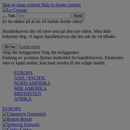
Skip to main content
Skip to footer content
Søk
Rydd
Er du sikker på at du vil forlate denne siden?
Handlekurven din vil være tom på den nye siden. Men ikke
bekymre deg, vi lagrer handlekurven din her når du vil tilbake.
Forlat siden
Bli her
Velg din beliggenhet
Velg din beliggenhet
Endring av posisjon fjerner innholdet fra handlekurven. Elementer
som er kjøpt online, kan bare sendes til det valgte landet.
EUROPA
ASIA / PACIFIC
NORD AMERIKA
SØR-AMERIKA
MIDTØSTEN
AFRIKA
EUROPA
Österreich
België
Schweiz
Česko