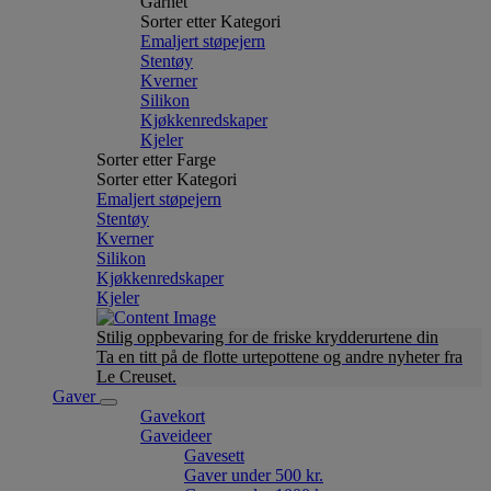
Garnet
Sorter etter Kategori
Emaljert støpejern
Stentøy
Kverner
Silikon
Kjøkkenredskaper
Kjeler
Sorter etter Farge
Sorter etter Kategori
Emaljert støpejern
Stentøy
Kverner
Silikon
Kjøkkenredskaper
Kjeler
Stilig oppbevaring for de friske krydderurtene din
Ta en titt på de flotte urtepottene og andre nyheter fra
Le Creuset.
Gaver
Gavekort
Gaveideer
Gavesett
Gaver under 500 kr.