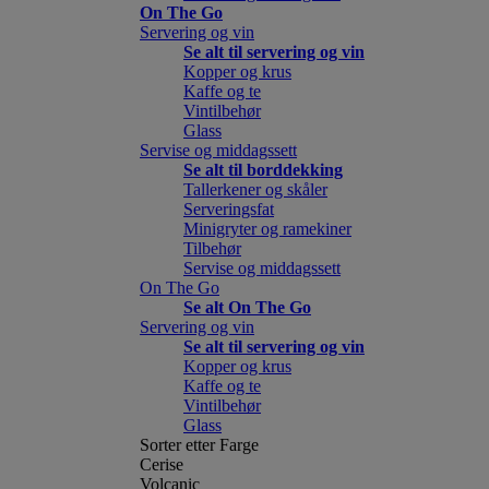
On The Go
Servering og vin
Se alt til servering og vin
Kopper og krus
Kaffe og te
Vintilbehør
Glass
Servise og middagssett
Se alt til borddekking
Tallerkener og skåler
Serveringsfat
Minigryter og ramekiner
Tilbehør
Servise og middagssett
On The Go
Se alt On The Go
Servering og vin
Se alt til servering og vin
Kopper og krus
Kaffe og te
Vintilbehør
Glass
Sorter etter Farge
Cerise
Volcanic