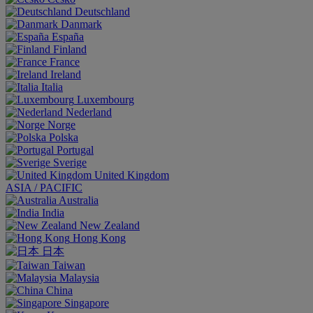
Deutschland
Danmark
España
Finland
France
Ireland
Italia
Luxembourg
Nederland
Norge
Polska
Portugal
Sverige
United Kingdom
ASIA / PACIFIC
Australia
India
New Zealand
Hong Kong
日本
Taiwan
Malaysia
China
Singapore