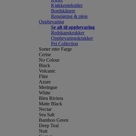
Kjøkkentekstiler
Bordskånere
Rengjøring & pleie
Oppbevaring
Se alt til oppbevaring
Redskapskrukker
Oppbevaringskrukker
Pet Collection
Sorter etter Farge
Cerise
No Colour
Black
Volcanic
Flint
Azure
Meringue
White
Bleu Riviera
Matte Black
Nectar
Sea Salt
Bamboo Green
Deep Teal
Nuit