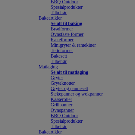
BBQ Outdoor
Spesialprodukter
Tilbehør
Bakeartikler
Se alt til baking
Brødformer
Ovnsfaste former
Kakeformer
Minigryter & ramekiner
Terteformer
Bakesett
Tilbehør
Matlaging
Se alt til matlaging
Gryter
Gryteknotter
Gryte- og pannesett
Stekepanner og wokpanner
Kasseroller
Grillpanner
Ovnspanner
BBQ Outdoor
Spesialprodukter
Tilbehør
Bakeartikler