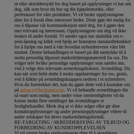
ut eller skreddersydd for deg basert på opplysninger vi har om
deg, slik som hvor du bor og din kjøpshistorikk, eller
preferanser for våre produkter. Vi vil bruke opplysningene
dine for å forstå dine interesser bedre. Dette gjør det mulig for
oss å tilpasse vår kommunikasjon med deg, for å gjøre den
mer relevant og interessant. Opplysningene om deg vil ikke
brukes til andre formål. Vi samler også inn statistikk om e-
post-åpning og klikk ved hjelp av bransjens standardteknikker
for å hjelpe oss med å vite hvordan nyhetsbrevene våre blir
mottatt. Denne behandlingen er basert på ditt samtykke til å
motta personlig tilpasset markedsføringsmateriell fra oss. Du
velger selv hvilke personlige opplysninger som samles inn,
ved å velge den relevante avmerkingsboksen. Avmelding: Du
kan når som helst slutte å motta oppdateringer fra oss, gratis,
ved å klikke på avmeldingsknappen nederst i et nyhetsbrev.
Hvis du foretrekker det, kan du gjøre dette ved å kontakte oss
på
privacy@lecreuset.com
. Vi vil behandle avmeldingen din
så snart som mulig, men under visse omstendigheter vil du
kunne motta flere meldinger før avmeldingen er
ferdigbehandlet.
Merk deg at vi ikke selger eller gir dine
kontaktopplysninger og andre personopplysninger videre til
andre selskaper for deres markedsføringsformål
.
RE-TARGETING / SKREDDERSYING AV TILBUD OG
FORBEDRING AV KUNDEOPPLEVELSEN
Vi vil gjerne bruke opplysningene dine til å skreddersy