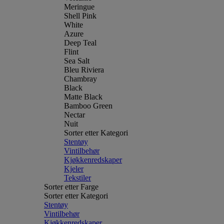
Meringue
Shell Pink
White
Azure
Deep Teal
Flint
Sea Salt
Bleu Riviera
Chambray
Black
Matte Black
Bamboo Green
Nectar
Nuit
Sorter etter Kategori
Stentøy
Vintilbehør
Kjøkkenredskaper
Kjeler
Tekstiler
Sorter etter Farge
Sorter etter Kategori
Stentøy
Vintilbehør
Kjøkkenredskaper