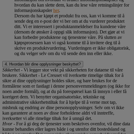
hvordan du kan slette dem, kan du lese våre retningslinjer for
informasjonskapsler
her
.
Dersom du har kjøpt et produkt fra oss, kan vi komme til å
sende deg en e-post der vi ber om at du vurderer produktet
ditt. Vi er interessert i produktanmeldelser fra kundene våre
(dersom de ønsker å oppgi slik informasjon). Det gjør at vi
kan forbedre produktene og tjenestene våre. På slutten av
kjøpsprosessen kan vi også komme til å invitere deg til å
skrive en produktvurdering. Vurderingen er ikke obligatorisk,
og du velger selv om du vil sende den inn eller ikke.
4. Hvordan blir dine opplysninger beskyttet?
Sikkerhet
- Vi legger stor vekt på sikkerheten for dataene til våre
brukere. Sikkerhet - Le Creuset vil iverksette rimelige tiltak for å
sikre at dine opplysninger holdes sikre, og bare brukes for de
formålene som er fastlagt i denne personvernmeldingen (og ikke for
noen andre formål), og at du på forespørsel kan få innsyn i eller få
korrigert dem. Vi benytter organisatoriske, tekniske og
administrative sikkerhetstiltak for å hjelpe til å verne mot tap,
misbruk og endring av dine personopplysninger. Selv om vi ikke
kan garantere at noen av disse forholdene aldri vil inntreffe,
iverksetter vi alle rimelige tiltak for å unngå det.
Hvor
- For å gi deg de tjenester som beskrives ovenfor, vil dine data
kunne behandles eller lagres både i og utenfor ditt bostedsland og