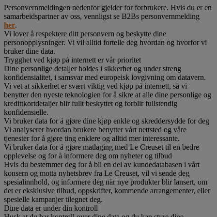
Personvernmeldingen nedenfor gjelder for forbrukere. Hvis du er en
samarbeidspartner av oss, vennligst se B2Bs personvernmelding
her
.
Vi lover å respektere ditt personvern og beskytte dine
personopplysninger. Vi vil alltid fortelle deg hvordan og hvorfor vi
bruker dine data.
Trygghet ved kjøp på internett er vår prioritet
Dine personlige detaljer holdes i sikkerhet og under streng
konfidensialitet, i samsvar med europeisk lovgivning om datavern.
Vi vet at sikkerhet er svært viktig ved kjøp på internett, så vi
benytter den nyeste teknologien for å sikre at alle dine personlige og
kredittkortdetaljer blir fullt beskyttet og forblir fullstendig
konfidensielle.
Vi bruker data for å gjøre dine kjøp enkle og skreddersydde for deg
Vi analyserer hvordan brukere benytter vårt nettsted og våre
tjenester for å gjøre ting enklere og alltid mer interessante.
Vi bruker data for å gjøre matlaging med Le Creuset til en bedre
opplevelse og for å informere deg om nyheter og tilbud
Hvis du bestemmer deg for å bli en del av kundedatabasen i vårt
konsern og motta nyhetsbrev fra Le Creuset, vil vi sende deg
spesialinnhold, og informere deg når nye produkter blir lansert, om
det er eksklusive tilbud, oppskrifter, kommende arrangementer, eller
spesielle kampanjer tilegnet deg.
Dine data er under din kontroll
Husk at du har kontroll over dine data og du kan styre dine