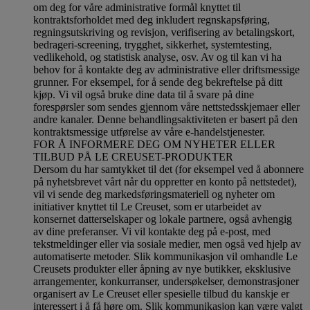
om deg for våre administrative formål knyttet til
kontraktsforholdet med deg inkludert regnskapsføring,
regningsutskriving og revisjon, verifisering av betalingskort,
bedrageri-screening, trygghet, sikkerhet, systemtesting,
vedlikehold, og statistisk analyse, osv. Av og til kan vi ha
behov for å kontakte deg av administrative eller driftsmessige
grunner. For eksempel, for å sende deg bekreftelse på ditt
kjøp. Vi vil også bruke dine data til å svare på dine
forespørsler som sendes gjennom våre nettstedsskjemaer eller
andre kanaler. Denne behandlingsaktiviteten er basert på den
kontraktsmessige utførelse av våre e-handelstjenester.
FOR Å INFORMERE DEG OM NYHETER ELLER
TILBUD PÅ LE CREUSET-PRODUKTER
Dersom du har samtykket til det (for eksempel ved å abonnere
på nyhetsbrevet vårt når du oppretter en konto på nettstedet),
vil vi sende deg markedsføringsmateriell og nyheter om
initiativer knyttet til Le Creuset, som er utarbeidet av
konsernet datterselskaper og lokale partnere, også avhengig
av dine preferanser. Vi vil kontakte deg på e-post, med
tekstmeldinger eller via sosiale medier, men også ved hjelp av
automatiserte metoder. Slik kommunikasjon vil omhandle Le
Creusets produkter eller åpning av nye butikker, eksklusive
arrangementer, konkurranser, undersøkelser, demonstrasjoner
organisert av Le Creuset eller spesielle tilbud du kanskje er
interessert i å få høre om. Slik kommunikasjon kan være valgt