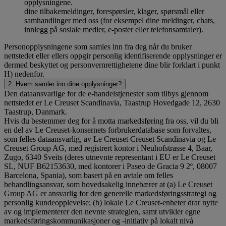
opplysningene.
dine tilbakemeldinger, forespørsler, klager, spørsmål eller
samhandlinger med oss (for eksempel dine meldinger, chats,
innlegg på sosiale medier, e-poster eller telefonsamtaler).
Personopplysningene som samles inn fra deg når du bruker
nettstedet eller ellers oppgir personlig identifiserende opplysninger er
dermed beskyttet og personvernrettighetene dine blir forklart i punkt
H) nedenfor.
2. Hvem samler inn dine opplysninger?
Den dataansvarlige for de e-handelstjenester som tilbys gjennom
nettstedet er Le Creuset Scandinavia, Taastrup Hovedgade 12, 2630
Taastrup, Danmark.
Hvis du bestemmer deg for å motta markedsføring fra oss, vil du bli
en del av Le Creuset-konsernets forbrukerdatabase som forvaltes,
som felles dataansvarlig, av Le Creuset Creuset Scandinavia og Le
Creuset Group AG, med registrert kontor i Neuhofstrasse 4, Baar,
Zugo, 6340 Sveits (deres utnevnte representant i EU er Le Creuset
SL, NUF B62153630, med kontorer i Paseo de Gracia 9 2º, 08007
Barcelona, Spania), som basert på en avtale om felles
behandlingsansvar, som hovedsakelig innebærer at (a) Le Creuset
Group AG er ansvarlig for den generelle markedsføringsstrategi og
personlig kundeopplevelse; (b) lokale Le Creuset-enheter drar nytte
av og implementerer den nevnte strategien, samt utvikler egne
markedsføringskommunikasjoner og -initiativ på lokalt nivå