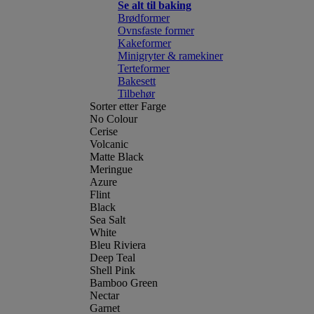
Se alt til baking
Brødformer
Ovnsfaste former
Kakeformer
Minigryter & ramekiner
Terteformer
Bakesett
Tilbehør
Sorter etter Farge
No Colour
Cerise
Volcanic
Matte Black
Meringue
Azure
Flint
Black
Sea Salt
White
Bleu Riviera
Deep Teal
Shell Pink
Bamboo Green
Nectar
Garnet