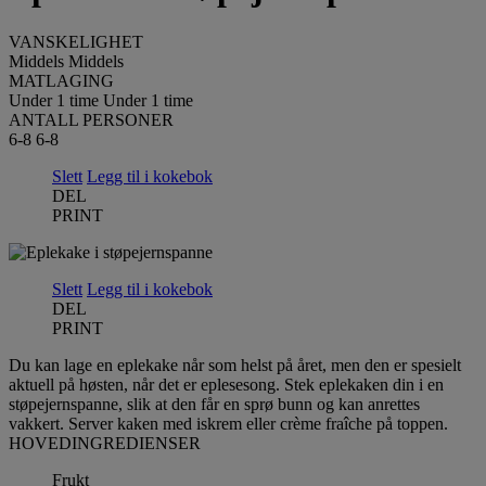
VANSKELIGHET
Middels
Middels
MATLAGING
Under 1 time
Under 1 time
ANTALL PERSONER
6-8
6-8
Slett
Legg til i kokebok
DEL
PRINT
Slett
Legg til i kokebok
DEL
PRINT
Du kan lage en eplekake når som helst på året, men den er spesielt
aktuell på høsten, når det er eplesesong. Stek eplekaken din i en
støpejernspanne, slik at den får en sprø bunn og kan anrettes
vakkert. Server kaken med iskrem eller crème fraîche på toppen.
HOVEDINGREDIENSER
Frukt