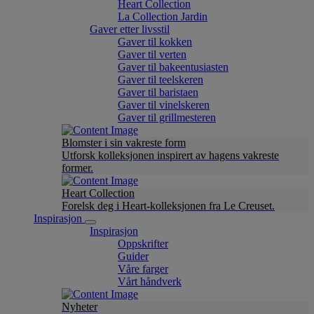
Heart Collection
La Collection Jardin
Gaver etter livsstil
Gaver til kokken
Gaver til verten
Gaver til bakeentusiasten
Gaver til teelskeren
Gaver til baristaen
Gaver til vinelskeren
Gaver til grillmesteren
Blomster i sin vakreste form
Utforsk kolleksjonen inspirert av hagens vakreste
former.
Heart Collection
Forelsk deg i Heart-kolleksjonen fra Le Creuset.
Inspirasjon
Inspirasjon
Oppskrifter
Guider
Våre farger
Vårt håndverk
Nyheter