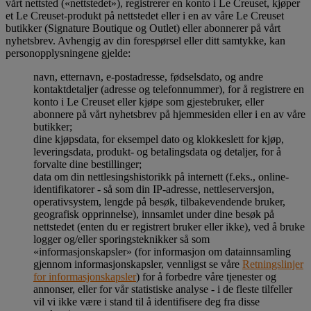
vårt nettsted («nettstedet»), registrerer en konto i Le Creuset, kjøper
et Le Creuset-produkt på nettstedet eller i en av våre Le Creuset
butikker (Signature Boutique og Outlet) eller abonnerer på vårt
nyhetsbrev. Avhengig av din forespørsel eller ditt samtykke, kan
personopplysningene gjelde:
navn, etternavn, e-postadresse, fødselsdato, og andre
kontaktdetaljer (adresse og telefonnummer), for å registrere en
konto i Le Creuset eller kjøpe som gjestebruker, eller
abonnere på vårt nyhetsbrev på hjemmesiden eller i en av våre
butikker;
dine kjøpsdata, for eksempel dato og klokkeslett for kjøp,
leveringsdata, produkt- og betalingsdata og detaljer, for å
forvalte dine bestillinger;
data om din nettlesingshistorikk på internett (f.eks., online-
identifikatorer - så som din IP-adresse, nettleserversjon,
operativsystem, lengde på besøk, tilbakevendende bruker,
geografisk opprinnelse), innsamlet under dine besøk på
nettstedet (enten du er registrert bruker eller ikke), ved å bruke
logger og/eller sporingsteknikker så som
«informasjonskapsler» (for informasjon om datainnsamling
gjennom informasjonskapsler, vennligst se våre
Retningslinjer
for informasjonskapsler
) for å forbedre våre tjenester og
annonser, eller for vår statistiske analyse - i de fleste tilfeller
vil vi ikke være i stand til å identifisere deg fra disse