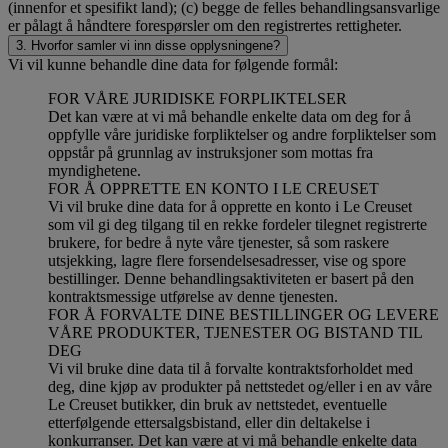
(innenfor et spesifikt land); (c) begge de felles behandlingsansvarlige
er pålagt å håndtere forespørsler om den registrertes rettigheter.
3. Hvorfor samler vi inn disse opplysningene?
Vi vil kunne behandle dine data for følgende formål:
FOR VÅRE JURIDISKE FORPLIKTELSER
Det kan være at vi må behandle enkelte data om deg for å
oppfylle våre juridiske forpliktelser og andre forpliktelser som
oppstår på grunnlag av instruksjoner som mottas fra
myndighetene.
FOR Å OPPRETTE EN KONTO I LE CREUSET
Vi vil bruke dine data for å opprette en konto i Le Creuset
som vil gi deg tilgang til en rekke fordeler tilegnet registrerte
brukere, for bedre å nyte våre tjenester, så som raskere
utsjekking, lagre flere forsendelsesadresser, vise og spore
bestillinger. Denne behandlingsaktiviteten er basert på den
kontraktsmessige utførelse av denne tjenesten.
FOR Å FORVALTE DINE BESTILLINGER OG LEVERE
VÅRE PRODUKTER, TJENESTER OG BISTAND TIL
DEG
Vi vil bruke dine data til å forvalte kontraktsforholdet med
deg, dine kjøp av produkter på nettstedet og/eller i en av våre
Le Creuset butikker, din bruk av nettstedet, eventuelle
etterfølgende ettersalgsbistand, eller din deltakelse i
konkurranser. Det kan være at vi må behandle enkelte data