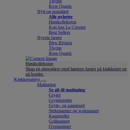
Thyme
Rose Quartz
Nytt og populært
Alle nyheter
Høstkolleksjon
Kun hos Le Creuset
Best Sellers
Nyeste farger
Bleu Riviera
Thyme
Rose Quartz
Høstkolleksjon
Skap en atmosfære med høstens farger på kjøkkenet og
på bordet.
Kjøkkenutstyr
Matlaging
Se alt til matlaging
Gryter
Gryteknotter
Gryte- og pannesett
Stekepanner og wokpanner
Kasseroller
Grillpanner
Ovnspanner