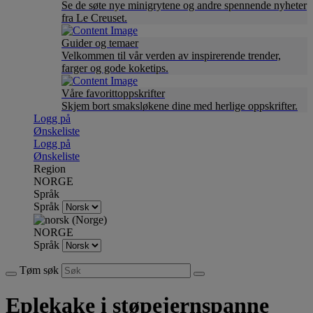
Se de søte nye minigrytene og andre spennende nyheter
fra Le Creuset.
Guider og temaer
Velkommen til vår verden av inspirerende trender,
farger og gode koketips.
Våre favorittoppskrifter
Skjem bort smaksløkene dine med herlige oppskrifter.
Logg på
Ønskeliste
Logg på
Ønskeliste
Region
NORGE
Språk
Språk
NORGE
Språk
Tøm søk
Eplekake i støpejernspanne