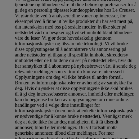
tjenestene og tilbudene våre til dine behov og preferanser for å
gi deg en personlig tilpasset kundeopplevelse hos Le Creuset.
Vi gjør dette ved å analysere dine vaner og interesser, for
eksempel ved å finne ut hvilke produkter du har sett mest på,
din interaksjon med oss på sosiale medier, hvilke sider på
nettstedet vårt du besøker og hvilket innhold blant tilbudene
våre du leser. Vi gjør dette hovedsakelig gjennom
informasjonskapsler og tilsvarende teknologi. Vi vil bruke
disse opplysningene til å administrere vår annonsering på
andre nettsteder, gi tilgang til spesifikt innhold, skreddersy
innholdet eller de tilbudene du ser på nettstedet eller, hvis du
har samtykket til å abonnere på nyhetsbrevet vårt, å sende deg
relevante meldinger som vi tror du kan være interessert i.
Opplysningene om deg vil ikke brukes til andre formål.
Bruken av informasjonskapsler er avhengig av samtykke fra
deg. Hvis du ønsker at disse opplysningene ikke skal brukes
til å gi deg interessebaserte annonser, innhold eller meldinger,
kan du begrense bruken av opplysningene om dine online-
handlinger ved å velge dine innstillinger for
informasjonskapsler (men husk at enkelte informasjonskapsler
er nødvendige for å kunne bruke nettstedet). Vennligst merk
deg at dette ikke fratar deg muligheten til å få tilsendt
annonser, tilbud eller meldinger. Du vil fortsatt motta
generiske annonser, tilbud eller meldinger. For mer
informasjon om hvordan vi bruker informasjonskapsler og