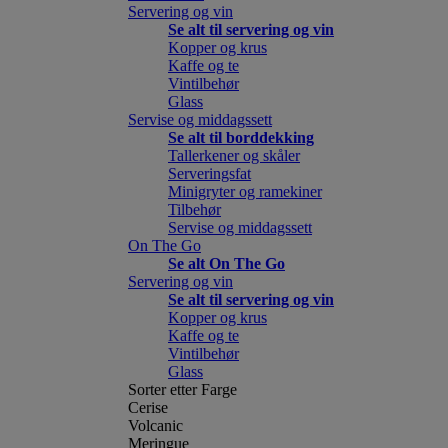
Servering og vin
Se alt til servering og vin
Kopper og krus
Kaffe og te
Vintilbehør
Glass
Servise og middagssett
Se alt til borddekking
Tallerkener og skåler
Serveringsfat
Minigryter og ramekiner
Tilbehør
Servise og middagssett
On The Go
Se alt On The Go
Servering og vin
Se alt til servering og vin
Kopper og krus
Kaffe og te
Vintilbehør
Glass
Sorter etter Farge
Cerise
Volcanic
Meringue