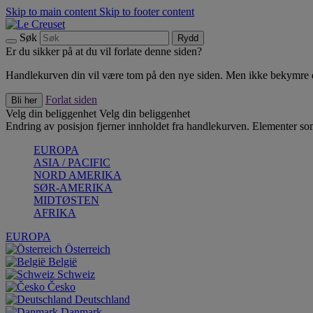
Skip to main content
Skip to footer content
Søk
Rydd
Er du sikker på at du vil forlate denne siden?
Handlekurven din vil være tom på den nye siden. Men ikke bekymre deg
Forlat siden
Bli her
Velg din beliggenhet
Velg din beliggenhet
Endring av posisjon fjerner innholdet fra handlekurven. Elementer som 
EUROPA
ASIA / PACIFIC
NORD AMERIKA
SØR-AMERIKA
MIDTØSTEN
AFRIKA
EUROPA
Österreich
België
Schweiz
Česko
Deutschland
Danmark