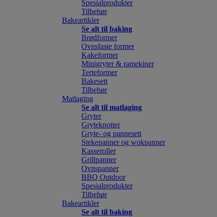
Spesialprodukter
Tilbehør
Bakeartikler
Se alt til baking
Brødformer
Ovnsfaste former
Kakeformer
Minigryter & ramekiner
Terteformer
Bakesett
Tilbehør
Matlaging
Se alt til matlaging
Gryter
Gryteknotter
Gryte- og pannesett
Stekepanner og wokpanner
Kasseroller
Grillpanner
Ovnspanner
BBQ Outdoor
Spesialprodukter
Tilbehør
Bakeartikler
Se alt til baking