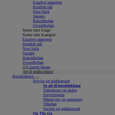
Emaljert støpejern
Rustfritt stål
Non-Stick
Stentøy
Baketilbehør
Ovnstilbehør
Sorter etter Farge
Sorter etter Kategori
Emaljert støpejern
Rustfritt stål
Non-Stick
Stentøy
Baketilbehør
Ovnstilbehør
Alt til grillkvelden!
Borddekking
Servise og middagssett
Se alt til borddekking
Tallerkener og skåler
Serveringsfat
Minigryter og ramekiner
Tilbehør
Servise og middagssett
On The Go