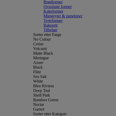
Brødformer
Ovnsfaste former
Kakeformer
Minigryter & ramekiner
Terteformer
Bakesett
Tilbehør
Sorter etter Farge
No Colour
Cerise
Volcanic
Matte Black
Meringue
Azure
Black
Flint
Sea Salt
White
Bleu Riviera
Deep Teal
Shell Pink
Bamboo Green
Nectar
Garnet
Sorter etter Kategori