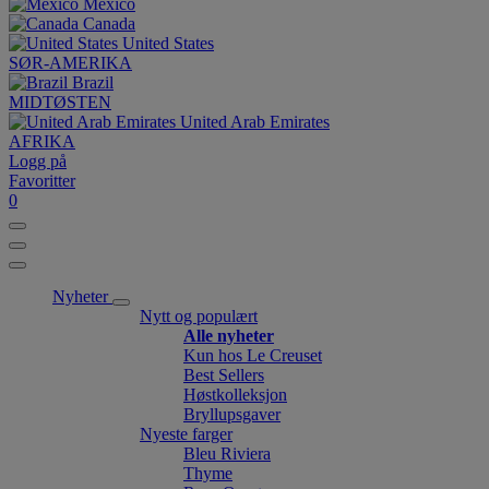
México
Canada
United States
SØR-AMERIKA
Brazil
MIDTØSTEN
United Arab Emirates
AFRIKA
Logg på
Favoritter
0
Nyheter
Nytt og populært
Alle nyheter
Kun hos Le Creuset
Best Sellers
Høstkolleksjon
Bryllupsgaver
Nyeste farger
Bleu Riviera
Thyme