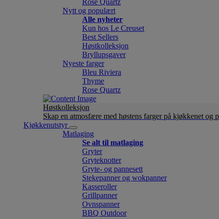
Rose Quartz
Nytt og populært
Alle nyheter
Kun hos Le Creuset
Best Sellers
Høstkolleksjon
Bryllupsgaver
Nyeste farger
Bleu Riviera
Thyme
Rose Quartz
Høstkolleksjon
Skap en atmosfære med høstens farger på kjøkkenet og p
Kjøkkenutstyr
Matlaging
Se alt til matlaging
Gryter
Gryteknotter
Gryte- og pannesett
Stekepanner og wokpanner
Kasseroller
Grillpanner
Ovnspanner
BBQ Outdoor