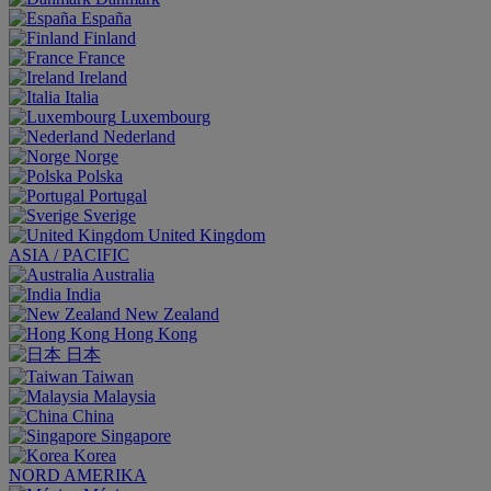
España
Finland
France
Ireland
Italia
Luxembourg
Nederland
Norge
Polska
Portugal
Sverige
United Kingdom
ASIA / PACIFIC
Australia
India
New Zealand
Hong Kong
日本
Taiwan
Malaysia
China
Singapore
Korea
NORD AMERIKA