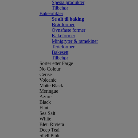
Spesialprodukter
Tilbehør
Bakeartikler
Se alt til baking
Brødformer
Ovnsfaste former
Kakeformer
Minigryter & ramekiner
Terteformer
Bakesett
Tilbehør
Sorter etter Farge
No Colour
Cerise
Volcanic
Matte Black
Meringue
Azure
Black
Flint
Sea Salt
White
Bleu Riviera
Deep Teal
Shell Pink