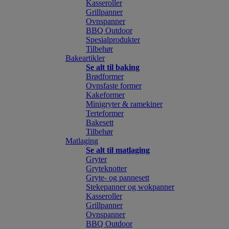
Kasseroller
Grillpanner
Ovnspanner
BBQ Outdoor
Spesialprodukter
Tilbehør
Bakeartikler
Se alt til baking
Brødformer
Ovnsfaste former
Kakeformer
Minigryter & ramekiner
Terteformer
Bakesett
Tilbehør
Matlaging
Se alt til matlaging
Gryter
Gryteknotter
Gryte- og pannesett
Stekepanner og wokpanner
Kasseroller
Grillpanner
Ovnspanner
BBQ Outdoor