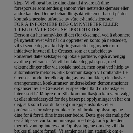
kjøp. Vi vil også bruke dine data til å svare på dine
forespørsler som sendes gjennom våre nettstedsskjemaer eller
andre kanaler. Denne behandlingsaktiviteten er basert på den
kontraktsmessige utførelse av våre e-handelstjenester.
FOR Å INFORMERE DEG OM NYHETER ELLER
TILBUD PÅ LE CREUSET-PRODUKTER
Dersom du har samtykket til det (for eksempel ved å abonnere
på nyhetsbrevet vårt når du oppretter en konto på nettstedet),
vil vi sende deg markedsføringsmateriell og nyheter om
initiativer knyttet til Le Creuset, som er utarbeidet av
konsernet datterselskaper og lokale partnere, også avhengig
av dine preferanser. Vi vil kontakte deg på e-post, med
tekstmeldinger eller via sosiale medier, men også ved hjelp av
automatiserte metoder. Slik kommunikasjon vil omhandle Le
Creusets produkter eller åpning av nye butikker, eksklusive
arrangementer, konkurranser, undersøkelser, demonstrasjoner
organisert av Le Creuset eller spesielle tilbud du kanskje er
interessert i å få høre om. Slik kommunikasjon kan være valgt
ut eller skreddersydd for deg basert på opplysninger vi har om
deg, slik som hvor du bor og din kjøpshistorikk, eller
preferanser for våre produkter. Vi vil bruke opplysningene
dine for å forstå dine interesser bedre. Dette gjør det mulig for
oss å tilpasse vår kommunikasjon med deg, for å gjøre den
mer relevant og interessant. Opplysningene om deg vil ikke
brukes til andre formål. Vi samler også inn statistikk om e-