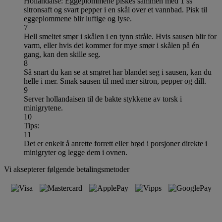
Hollandaise: Eggeplommene piskes sammen med 1 ss
sitronsaft og svart pepper i en skål over et vannbad. Pisk til
eggeplommene blir luftige og lyse.
7
Hell smeltet smør i skålen i en tynn stråle. Hvis sausen blir for
varm, eller hvis det kommer for mye smør i skålen på én
gang, kan den skille seg.
8
Så snart du kan se at smøret har blandet seg i sausen, kan du
helle i mer. Smak sausen til med mer sitron, pepper og dill.
9
Server hollandaisen til de bakte stykkene av torsk i
minigrytene.
10
Tips:
11
Det er enkelt å anrette forrett eller brød i porsjoner direkte i
minigryter og legge dem i ovnen.
Vi aksepterer følgende betalingsmetoder