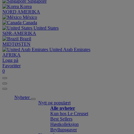
Singapore
Korea
NORD AMERIKA
México
Canada
United States
SØR-AMERIKA
Brazil
MIDTØSTEN
United Arab Emirates
AFRIKA
Logg på
Favoritter
0
Nyheter
Nytt og populært
Alle nyheter
Kun hos Le Creuset
Best Sellers
Høstkolleksjon
Bryllupsgaver