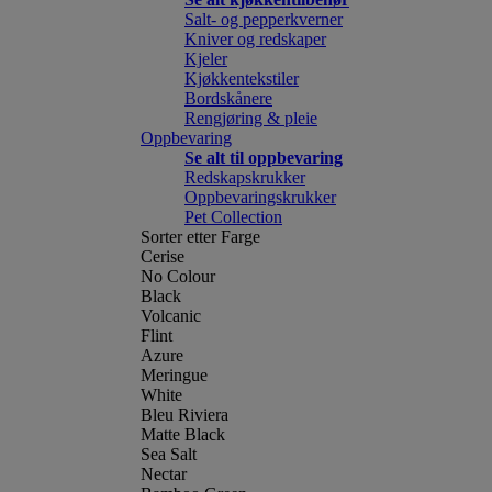
Salt- og pepperkverner
Kniver og redskaper
Kjeler
Kjøkkentekstiler
Bordskånere
Rengjøring & pleie
Oppbevaring
Se alt til oppbevaring
Redskapskrukker
Oppbevaringskrukker
Pet Collection
Sorter etter Farge
Cerise
No Colour
Black
Volcanic
Flint
Azure
Meringue
White
Bleu Riviera
Matte Black
Sea Salt
Nectar