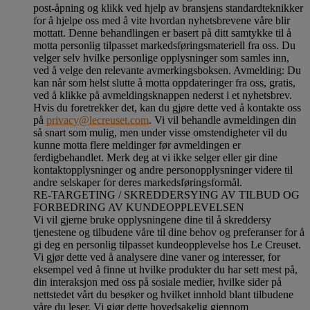
post-åpning og klikk ved hjelp av bransjens standardteknikker
for å hjelpe oss med å vite hvordan nyhetsbrevene våre blir
mottatt. Denne behandlingen er basert på ditt samtykke til å
motta personlig tilpasset markedsføringsmateriell fra oss. Du
velger selv hvilke personlige opplysninger som samles inn,
ved å velge den relevante avmerkingsboksen. Avmelding: Du
kan når som helst slutte å motta oppdateringer fra oss, gratis,
ved å klikke på avmeldingsknappen nederst i et nyhetsbrev.
Hvis du foretrekker det, kan du gjøre dette ved å kontakte oss
på
privacy@lecreuset.com
. Vi vil behandle avmeldingen din
så snart som mulig, men under visse omstendigheter vil du
kunne motta flere meldinger før avmeldingen er
ferdigbehandlet.
Merk deg at vi ikke selger eller gir dine
kontaktopplysninger og andre personopplysninger videre til
andre selskaper for deres markedsføringsformål
.
RE-TARGETING / SKREDDERSYING AV TILBUD OG
FORBEDRING AV KUNDEOPPLEVELSEN
Vi vil gjerne bruke opplysningene dine til å skreddersy
tjenestene og tilbudene våre til dine behov og preferanser for å
gi deg en personlig tilpasset kundeopplevelse hos Le Creuset.
Vi gjør dette ved å analysere dine vaner og interesser, for
eksempel ved å finne ut hvilke produkter du har sett mest på,
din interaksjon med oss på sosiale medier, hvilke sider på
nettstedet vårt du besøker og hvilket innhold blant tilbudene
våre du leser. Vi gjør dette hovedsakelig gjennom