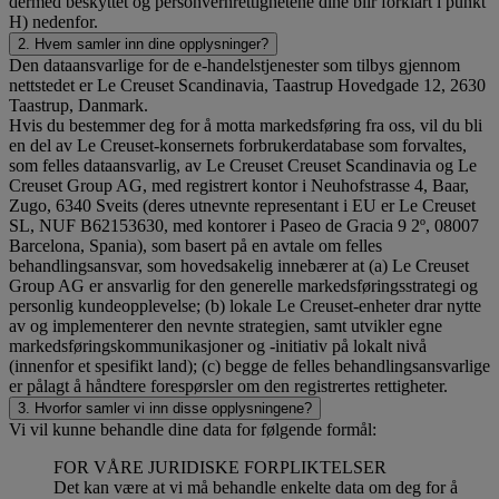
dermed beskyttet og personvernrettighetene dine blir forklart i punkt
H) nedenfor.
2. Hvem samler inn dine opplysninger?
Den dataansvarlige for de e-handelstjenester som tilbys gjennom
nettstedet er Le Creuset Scandinavia, Taastrup Hovedgade 12, 2630
Taastrup, Danmark.
Hvis du bestemmer deg for å motta markedsføring fra oss, vil du bli
en del av Le Creuset-konsernets forbrukerdatabase som forvaltes,
som felles dataansvarlig, av Le Creuset Creuset Scandinavia og Le
Creuset Group AG, med registrert kontor i Neuhofstrasse 4, Baar,
Zugo, 6340 Sveits (deres utnevnte representant i EU er Le Creuset
SL, NUF B62153630, med kontorer i Paseo de Gracia 9 2º, 08007
Barcelona, Spania), som basert på en avtale om felles
behandlingsansvar, som hovedsakelig innebærer at (a) Le Creuset
Group AG er ansvarlig for den generelle markedsføringsstrategi og
personlig kundeopplevelse; (b) lokale Le Creuset-enheter drar nytte
av og implementerer den nevnte strategien, samt utvikler egne
markedsføringskommunikasjoner og -initiativ på lokalt nivå
(innenfor et spesifikt land); (c) begge de felles behandlingsansvarlige
er pålagt å håndtere forespørsler om den registrertes rettigheter.
3. Hvorfor samler vi inn disse opplysningene?
Vi vil kunne behandle dine data for følgende formål:
FOR VÅRE JURIDISKE FORPLIKTELSER
Det kan være at vi må behandle enkelte data om deg for å