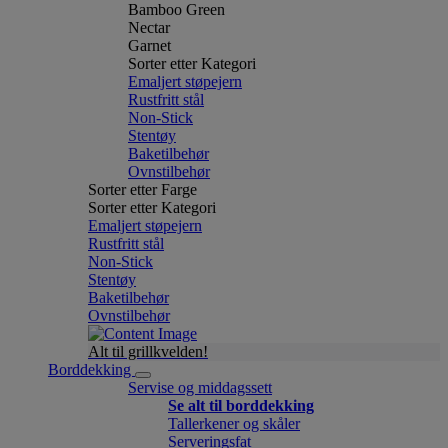
Bamboo Green
Nectar
Garnet
Sorter etter Kategori
Emaljert støpejern
Rustfritt stål
Non-Stick
Stentøy
Baketilbehør
Ovnstilbehør
Sorter etter Farge
Sorter etter Kategori
Emaljert støpejern
Rustfritt stål
Non-Stick
Stentøy
Baketilbehør
Ovnstilbehør
Alt til grillkvelden!
Borddekking
Servise og middagssett
Se alt til borddekking
Tallerkener og skåler
Serveringsfat