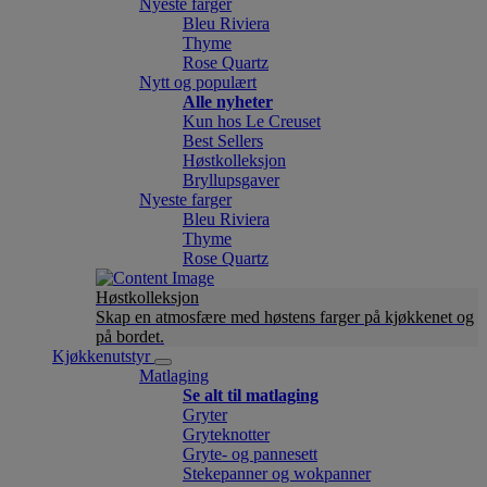
Nyeste farger
Bleu Riviera
Thyme
Rose Quartz
Nytt og populært
Alle nyheter
Kun hos Le Creuset
Best Sellers
Høstkolleksjon
Bryllupsgaver
Nyeste farger
Bleu Riviera
Thyme
Rose Quartz
Høstkolleksjon
Skap en atmosfære med høstens farger på kjøkkenet og
på bordet.
Kjøkkenutstyr
Matlaging
Se alt til matlaging
Gryter
Gryteknotter
Gryte- og pannesett
Stekepanner og wokpanner