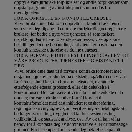
oppfylle våre juridiske forpliktelser og andre forpliktelser som
oppstår på grunnlag av instruksjoner som mottas fra
myndighetene.
FOR Å OPPRETTE EN KONTO I LE CREUSET
Vi vil bruke dine data for å opprette en konto i Le Creuset
som vil gi deg tilgang til en rekke fordeler tilegnet registrerte
brukere, for bedre å nyte våre tjenester, så som raskere
utsjekking, lagre flere forsendelsesadresser, vise og spore
bestillinger. Denne behandlingsaktiviteten er basert på den
kontraktsmessige utførelse av denne tjenesten.
FOR Å FORVALTE DINE BESTILLINGER OG LEVERE
VÅRE PRODUKTER, TJENESTER OG BISTAND TIL
DEG
Vi vil bruke dine data til å forvalte kontraktsforholdet med
deg, dine kjøp av produkter på nettstedet og/eller i en av våre
Le Creuset butikker, din bruk av nettstedet, eventuelle
etterfølgende ettersalgsbistand, eller din deltakelse i
konkurranser. Det kan være at vi må behandle enkelte data
om deg for våre administrative formål knyttet til
kontraktsforholdet med deg inkludert regnskapsføring,
regningsutskriving og revisjon, verifisering av betalingskort,
bedrageri-screening, trygghet, sikkerhet, systemtesting,
vedlikehold, og statistisk analyse, osv. Av og til kan vi ha
behov for å kontakte deg av administrative eller driftsmessige
grunner. For eksempel, for å sende deg bekreftelse på ditt