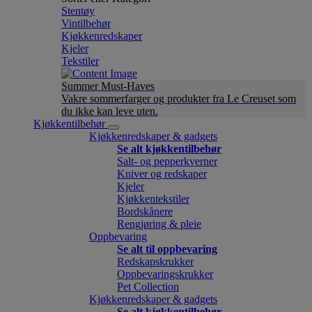
Stentøy
Vintilbehør
Kjøkkenredskaper
Kjeler
Tekstiler
Summer Must-Haves
Vakre sommerfarger og produkter fra Le Creuset som
du ikke kan leve uten.
Kjøkkentilbehør
Kjøkkenredskaper & gadgets
Se alt kjøkkentilbehør
Salt- og pepperkverner
Kniver og redskaper
Kjeler
Kjøkkentekstiler
Bordskånere
Rengjøring & pleie
Oppbevaring
Se alt til oppbevaring
Redskapskrukker
Oppbevaringskrukker
Pet Collection
Kjøkkenredskaper & gadgets
Se alt kjøkkentilbehør