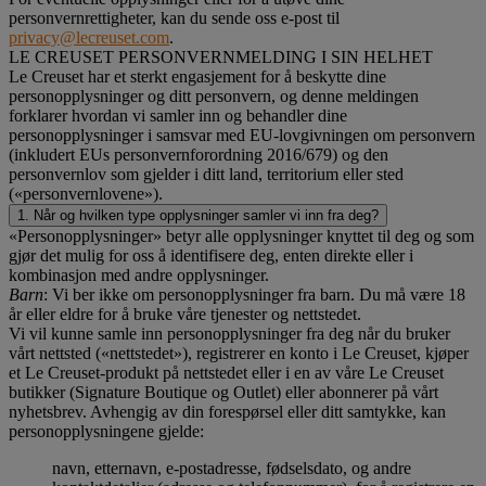
personvernrettigheter, kan du sende oss e-post til
privacy@lecreuset.com
.
LE CREUSET PERSONVERNMELDING I SIN HELHET
Le Creuset har et sterkt engasjement for å beskytte dine
personopplysninger og ditt personvern, og denne meldingen
forklarer hvordan vi samler inn og behandler dine
personopplysninger i samsvar med EU-lovgivningen om personvern
(inkludert EUs personvernforordning 2016/679) og den
personvernlov som gjelder i ditt land, territorium eller sted
(«personvernlovene»).
1. Når og hvilken type opplysninger samler vi inn fra deg?
«Personopplysninger» betyr alle opplysninger knyttet til deg og som
gjør det mulig for oss å identifisere deg, enten direkte eller i
kombinasjon med andre opplysninger.
Barn
: Vi ber ikke om personopplysninger fra barn. Du må være 18
år eller eldre for å bruke våre tjenester og nettstedet.
Vi vil kunne samle inn personopplysninger fra deg når du bruker
vårt nettsted («nettstedet»), registrerer en konto i Le Creuset, kjøper
et Le Creuset-produkt på nettstedet eller i en av våre Le Creuset
butikker (Signature Boutique og Outlet) eller abonnerer på vårt
nyhetsbrev. Avhengig av din forespørsel eller ditt samtykke, kan
personopplysningene gjelde:
navn, etternavn, e-postadresse, fødselsdato, og andre