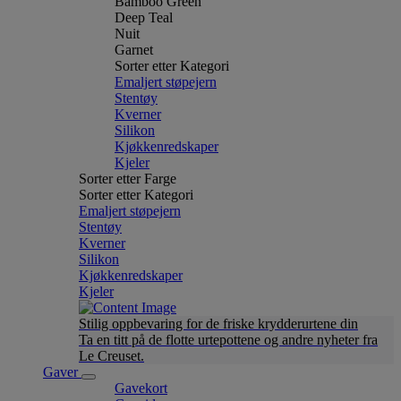
Bamboo Green
Deep Teal
Nuit
Garnet
Sorter etter Kategori
Emaljert støpejern
Stentøy
Kverner
Silikon
Kjøkkenredskaper
Kjeler
Sorter etter Farge
Sorter etter Kategori
Emaljert støpejern
Stentøy
Kverner
Silikon
Kjøkkenredskaper
Kjeler
Stilig oppbevaring for de friske krydderurtene din
Ta en titt på de flotte urtepottene og andre nyheter fra
Le Creuset.
Gaver
Gavekort