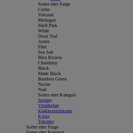
Sorter etter Farge
Cerise
Volcanic
Meringue
Shell Pink
White
Deep Teal
Azure
Flint
Sea Salt
Bleu Riviera
Chambray
Black
Matte Black
Bamboo Green
Nectar
Nuit
Sorter etter Kategori
Stentøy
Vintilbehør
Kjøkkenredskaper
Kjeler
Tekstiler
Sorter etter Farge
Sorter etter Kategori