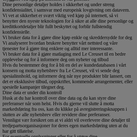
Dine personlige detaljer holdes i sikkerhet og under streng
konfidensialitet, i samsvar med europeisk lovgivning om datavern.
Vi vet at sikkerhet er svært viktig ved kjøp på internett, så vi
benytter den nyeste teknologien for å sikre at alle dine personlige og
kredittkortdetaljer blir fullt beskyttet og forblir fullstendig
konfidensielle.
Vi bruker data for å gjøre dine kjøp enkle og skreddersydde for deg
Vi analyserer hvordan brukere benytter vårt nettsted og våre
tjenester for å gjøre ting enklere og alltid mer interessante.
Vi bruker data for å gjøre matlaging med Le Creuset til en bedre
opplevelse og for å informere deg om nyheter og tilbud
Hvis du bestemmer deg for å bli en del av kundedatabasen i vårt
konsern og motta nyhetsbrev fra Le Creuset, vil vi sende deg
spesialinnhold, og informere deg når nye produkter blir lansert, om
det er eksklusive tilbud, oppskrifter, kommende arrangementer, eller
spesielle kampanjer tilegnet deg.
Dine data er under din kontroll
Husk at du har kontroll over dine data og du kan styre dine
preferanser når som helst. Hvis du gjerne vil slutte å motta
markedsføring fra oss, kan du klikke på avregistreringsknappen i
slutten av alle nyhetsbrev eller revidere dine preferanser.
Vennligst vær forsikret om at vi aldri vil overlevere dine detaljer til
tredjepartsorganisasjoner for deres egen markedsføring uten at du
har gitt tillatelse.
For eventuelle opplysninger eller for å utøve dine