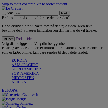
Skip to main content
Skip to footer content
Søk
Rydd
Er du sikker på at du vil forlate denne siden?
Handlekurven din vil være tom på den nye siden. Men ikke
bekymre deg, vi lagrer handlekurven din her når du vil tilbake.
Forlat siden
Bli her
Velg din beliggenhet
Velg din beliggenhet
Endring av posisjon fjerner innholdet fra handlekurven. Elementer
som er kjøpt online, kan bare sendes til det valgte landet.
EUROPA
ASIA / PACIFIC
NORD AMERIKA
SØR-AMERIKA
MIDTØSTEN
AFRIKA
EUROPA
Österreich
België
Schweiz
Česko