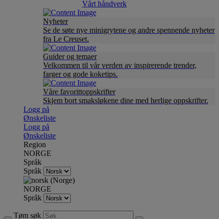
Vårt håndverk
Nyheter
Se de søte nye minigrytene og andre spennende nyheter
fra Le Creuset.
Guider og temaer
Velkommen til vår verden av inspirerende trender,
farger og gode koketips.
Våre favorittoppskrifter
Skjem bort smaksløkene dine med herlige oppskrifter.
Logg på
Ønskeliste
Logg på
Ønskeliste
Region
NORGE
Språk
Språk
NORGE
Språk
Tøm søk