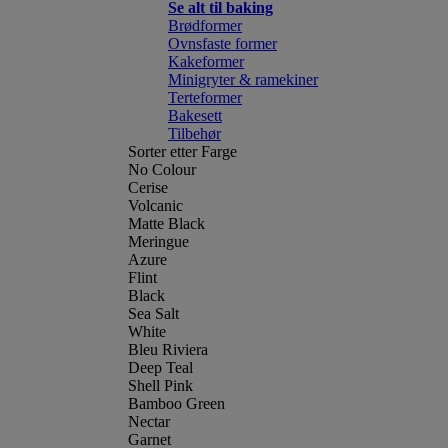
Se alt til baking
Brødformer
Ovnsfaste former
Kakeformer
Minigryter & ramekiner
Terteformer
Bakesett
Tilbehør
Sorter etter Farge
No Colour
Cerise
Volcanic
Matte Black
Meringue
Azure
Flint
Black
Sea Salt
White
Bleu Riviera
Deep Teal
Shell Pink
Bamboo Green
Nectar
Garnet