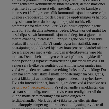
arrangementer, konkurranser, undersøkelser, demonstrasjoner
organisert av Le Creuset eller spesielle tilbud du kanskje er
interessert i å få høre om. Slik kommunikasjon kan være valgt
ut eller skreddersydd for deg basert på opplysninger vi har om
deg, slik som hvor du bor og din kjøpshistorikk, eller
preferanser for våre produkter. Vi vil bruke opplysningene
dine for å forstå dine interesser bedre. Dette gjør det mulig for
oss å tilpasse vår kommunikasjon med deg, for å gjøre den
mer relevant og interessant. Opplysningene om deg vil ikke
brukes til andre formål. Vi samler også inn statistikk om e-
post-åpning og klikk ved hjelp av bransjens standardteknikker
for å hjelpe oss med å vite hvordan nyhetsbrevene våre blir
mottatt. Denne behandlingen er basert på ditt samtykke til å
motta personlig tilpasset markedsføringsmateriell fra oss. Du
velger selv hvilke personlige opplysninger som samles inn,
ved å velge den relevante avmerkingsboksen. Avmelding: Du
kan når som helst slutte å motta oppdateringer fra oss, gratis,
ved å klikke på avmeldingsknappen nederst i et nyhetsbrev.
Hvis du foretrekker det, kan du gjøre dette ved å kontakte oss
på
privacy@lecreuset.com
. Vi vil behandle avmeldingen din
så snart som mulig, men under visse omstendigheter vil du
kunne motta flere meldinger før avmeldingen er
ferdigbehandlet.
Merk deg at vi ikke selger eller gir dine
kontaktopplysninger og andre personopplysninger videre til