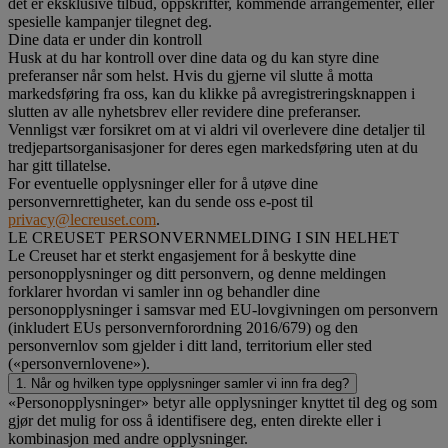
det er eksklusive tilbud, oppskrifter, kommende arrangementer, eller
spesielle kampanjer tilegnet deg.
Dine data er under din kontroll
Husk at du har kontroll over dine data og du kan styre dine
preferanser når som helst. Hvis du gjerne vil slutte å motta
markedsføring fra oss, kan du klikke på avregistreringsknappen i
slutten av alle nyhetsbrev eller revidere dine preferanser.
Vennligst vær forsikret om at vi aldri vil overlevere dine detaljer til
tredjepartsorganisasjoner for deres egen markedsføring uten at du
har gitt tillatelse.
For eventuelle opplysninger eller for å utøve dine
personvernrettigheter, kan du sende oss e-post til
privacy@lecreuset.com
.
LE CREUSET PERSONVERNMELDING I SIN HELHET
Le Creuset har et sterkt engasjement for å beskytte dine
personopplysninger og ditt personvern, og denne meldingen
forklarer hvordan vi samler inn og behandler dine
personopplysninger i samsvar med EU-lovgivningen om personvern
(inkludert EUs personvernforordning 2016/679) og den
personvernlov som gjelder i ditt land, territorium eller sted
(«personvernlovene»).
1. Når og hvilken type opplysninger samler vi inn fra deg?
«Personopplysninger» betyr alle opplysninger knyttet til deg og som
gjør det mulig for oss å identifisere deg, enten direkte eller i
kombinasjon med andre opplysninger.