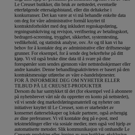
Le Creuset butikker, din bruk av nettstedet, eventuelle
etterfølgende ettersalgsbistand, eller din deltakelse i
konkurranser. Det kan være at vi må behandle enkelte data
om deg for våre administrative formål knyttet til
kontraktsforholdet med deg inkludert regnskapsføring,
regningsutskriving og revisjon, verifisering av betalingskort,
bedrageri-screening, trygghet, sikkerhet, systemtesting,
vedlikehold, og statistisk analyse, osv. Av og til kan vi ha
behov for å kontakte deg av administrative eller driftsmessige
grunner. For eksempel, for å sende deg bekreftelse på ditt
kjøp. Vi vil også bruke dine data til å svare på dine
forespørsler som sendes gjennom våre nettstedsskjemaer eller
andre kanaler. Denne behandlingsaktiviteten er basert på den
kontraktsmessige utførelse av våre e-handelstjenester.
FOR Å INFORMERE DEG OM NYHETER ELLER
TILBUD PÅ LE CREUSET-PRODUKTER
Dersom du har samtykket til det (for eksempel ved å abonnere
på nyhetsbrevet vårt når du oppretter en konto på nettstedet),
vil vi sende deg markedsføringsmateriell og nyheter om
initiativer knyttet til Le Creuset, som er utarbeidet av
konsernet datterselskaper og lokale partnere, også avhengig
av dine preferanser. Vi vil kontakte deg på e-post, med
tekstmeldinger eller via sosiale medier, men også ved hjelp av
automatiserte metoder. Slik kommunikasjon vil omhandle Le
Creusets produkter eller åpning av nye butikker, eksklusive