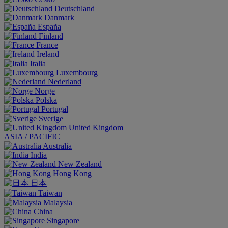
Deutschland
Danmark
España
Finland
France
Ireland
Italia
Luxembourg
Nederland
Norge
Polska
Portugal
Sverige
United Kingdom
ASIA / PACIFIC
Australia
India
New Zealand
Hong Kong
日本
Taiwan
Malaysia
China
Singapore