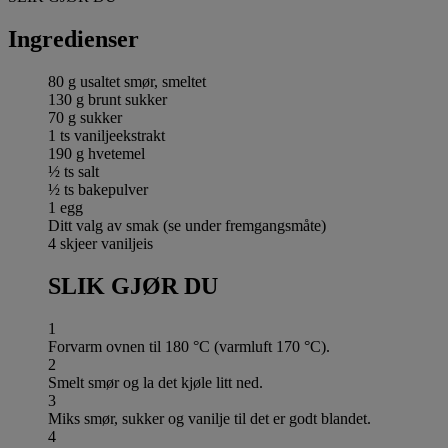
Ingredienser
80 g usaltet smør, smeltet
130 g brunt sukker
70 g sukker
1 ts vaniljeekstrakt
190 g hvetemel
½ ts salt
½ ts bakepulver
1 egg
Ditt valg av smak (se under fremgangsmåte)
4 skjeer vaniljeis
SLIK GJØR DU
1
Forvarm ovnen til 180 °C (varmluft 170 °C).
2
Smelt smør og la det kjøle litt ned.
3
Miks smør, sukker og vanilje til det er godt blandet.
4