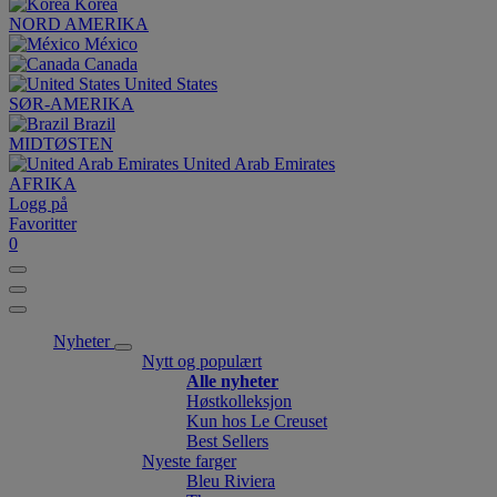
Korea
NORD AMERIKA
México
Canada
United States
SØR-AMERIKA
Brazil
MIDTØSTEN
United Arab Emirates
AFRIKA
Logg på
Favoritter
0
Nyheter
Nytt og populært
Alle nyheter
Høstkolleksjon
Kun hos Le Creuset
Best Sellers
Nyeste farger
Bleu Riviera