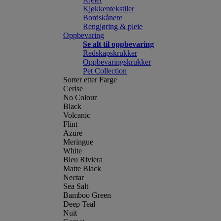
Kjøkkentekstiler
Bordskånere
Rengjøring & pleie
Oppbevaring
Se alt til oppbevaring
Redskapskrukker
Oppbevaringskrukker
Pet Collection
Sorter etter Farge
Cerise
No Colour
Black
Volcanic
Flint
Azure
Meringue
White
Bleu Riviera
Matte Black
Nectar
Sea Salt
Bamboo Green
Deep Teal
Nuit