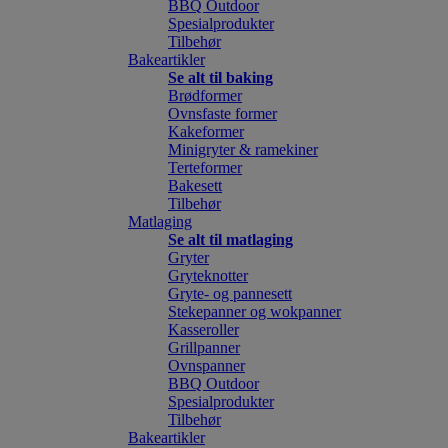
BBQ Outdoor
Spesialprodukter
Tilbehør
Bakeartikler
Se alt til baking
Brødformer
Ovnsfaste former
Kakeformer
Minigryter & ramekiner
Terteformer
Bakesett
Tilbehør
Matlaging
Se alt til matlaging
Gryter
Gryteknotter
Gryte- og pannesett
Stekepanner og wokpanner
Kasseroller
Grillpanner
Ovnspanner
BBQ Outdoor
Spesialprodukter
Tilbehør
Bakeartikler