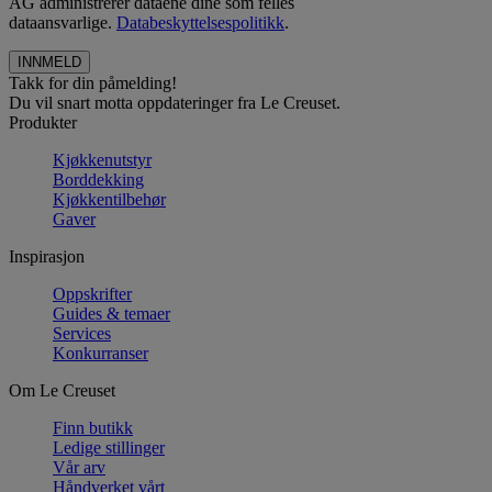
AG administrerer dataene dine som felles
dataansvarlige.
Databeskyttelsespolitikk
.
Takk for din påmelding!
Du vil snart motta oppdateringer fra Le Creuset.
Produkter
Kjøkkenutstyr
Borddekking
Kjøkkentilbehør
Gaver
Inspirasjon
Oppskrifter
Guides & temaer
Services
Konkurranser
Om Le Creuset
Finn butikk
Ledige stillinger
Vår arv
Håndverket vårt