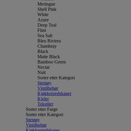
Meringue
Shell Pink
White
Azure
Deep Teal
Flint
Sea Salt
Bleu Riviera
Chambray
Black
Matte Black
Bamboo Green
Nectar
Nuit
Sorter etter Kategori
Stentøy
Vintilbehør
Kjøkkenredskaper
Kjeler
Tekstiler
Sorter etter Farge
Sorter etter Kategori
Stentøy
Vintilbehør
Kjøkkenredskaper