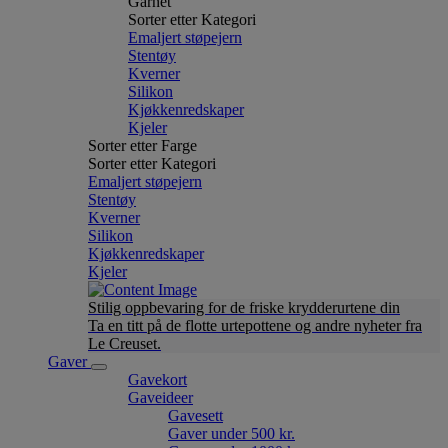
Garnet
Sorter etter Kategori
Emaljert støpejern
Stentøy
Kverner
Silikon
Kjøkkenredskaper
Kjeler
Sorter etter Farge
Sorter etter Kategori
Emaljert støpejern
Stentøy
Kverner
Silikon
Kjøkkenredskaper
Kjeler
Stilig oppbevaring for de friske krydderurtene din
Ta en titt på de flotte urtepottene og andre nyheter fra
Le Creuset.
Gaver
Gavekort
Gaveideer
Gavesett
Gaver under 500 kr.