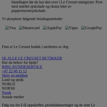
blandingen før du har den over i Le Creuset minigryter. Pynt
med smeltet sjokolade og ekstra biter av
peppermyntesjokolade.
Vi aksepterer følgende betalingsmetoder
Finn er Le Creuset butikk i nærheten av deg
SE ALLE LE CREUSET BUTIKKER
Har du behov for hjelp?
RING KUNDESERVICE
+47 22 60 11 12
Skriv en melding
Land og språk
NORGE
NORSK
Norsk
Sosiale medier
Følg oss for å få oppskrifter, produktlanseringer og de siste Le