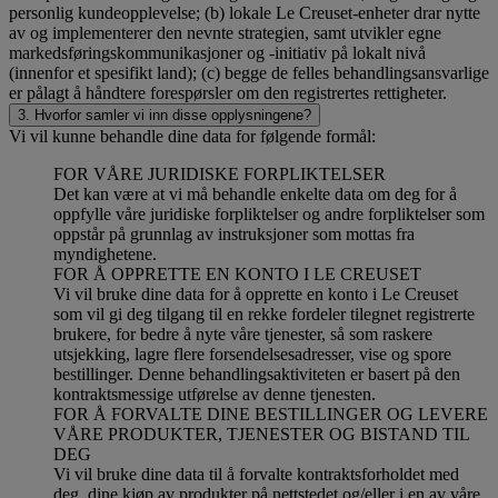
personlig kundeopplevelse; (b) lokale Le Creuset-enheter drar nytte
av og implementerer den nevnte strategien, samt utvikler egne
markedsføringskommunikasjoner og -initiativ på lokalt nivå
(innenfor et spesifikt land); (c) begge de felles behandlingsansvarlige
er pålagt å håndtere forespørsler om den registrertes rettigheter.
3. Hvorfor samler vi inn disse opplysningene?
Vi vil kunne behandle dine data for følgende formål:
FOR VÅRE JURIDISKE FORPLIKTELSER
Det kan være at vi må behandle enkelte data om deg for å
oppfylle våre juridiske forpliktelser og andre forpliktelser som
oppstår på grunnlag av instruksjoner som mottas fra
myndighetene.
FOR Å OPPRETTE EN KONTO I LE CREUSET
Vi vil bruke dine data for å opprette en konto i Le Creuset
som vil gi deg tilgang til en rekke fordeler tilegnet registrerte
brukere, for bedre å nyte våre tjenester, så som raskere
utsjekking, lagre flere forsendelsesadresser, vise og spore
bestillinger. Denne behandlingsaktiviteten er basert på den
kontraktsmessige utførelse av denne tjenesten.
FOR Å FORVALTE DINE BESTILLINGER OG LEVERE
VÅRE PRODUKTER, TJENESTER OG BISTAND TIL
DEG
Vi vil bruke dine data til å forvalte kontraktsforholdet med
deg, dine kjøp av produkter på nettstedet og/eller i en av våre