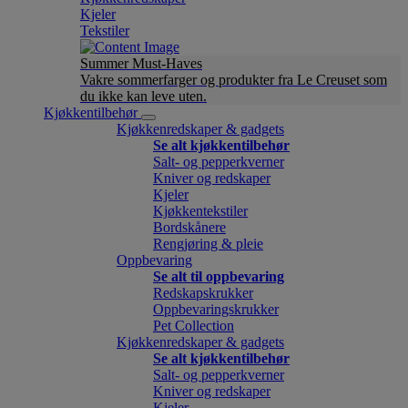
Kjeler
Tekstiler
Summer Must-Haves
Vakre sommerfarger og produkter fra Le Creuset som
du ikke kan leve uten.
Kjøkkentilbehør
Kjøkkenredskaper & gadgets
Se alt kjøkkentilbehør
Salt- og pepperkverner
Kniver og redskaper
Kjeler
Kjøkkentekstiler
Bordskånere
Rengjøring & pleie
Oppbevaring
Se alt til oppbevaring
Redskapskrukker
Oppbevaringskrukker
Pet Collection
Kjøkkenredskaper & gadgets
Se alt kjøkkentilbehør
Salt- og pepperkverner
Kniver og redskaper
Kjeler