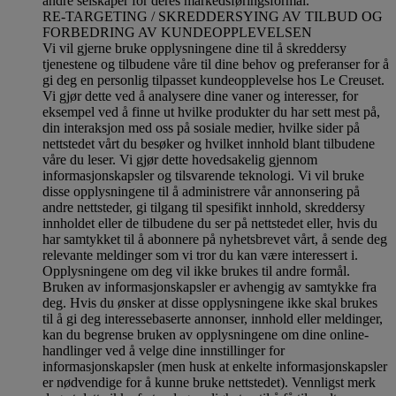
andre selskaper for deres markedsføringsformål
.
RE-TARGETING / SKREDDERSYING AV TILBUD OG
FORBEDRING AV KUNDEOPPLEVELSEN
Vi vil gjerne bruke opplysningene dine til å skreddersy
tjenestene og tilbudene våre til dine behov og preferanser for å
gi deg en personlig tilpasset kundeopplevelse hos Le Creuset.
Vi gjør dette ved å analysere dine vaner og interesser, for
eksempel ved å finne ut hvilke produkter du har sett mest på,
din interaksjon med oss på sosiale medier, hvilke sider på
nettstedet vårt du besøker og hvilket innhold blant tilbudene
våre du leser. Vi gjør dette hovedsakelig gjennom
informasjonskapsler og tilsvarende teknologi. Vi vil bruke
disse opplysningene til å administrere vår annonsering på
andre nettsteder, gi tilgang til spesifikt innhold, skreddersy
innholdet eller de tilbudene du ser på nettstedet eller, hvis du
har samtykket til å abonnere på nyhetsbrevet vårt, å sende deg
relevante meldinger som vi tror du kan være interessert i.
Opplysningene om deg vil ikke brukes til andre formål.
Bruken av informasjonskapsler er avhengig av samtykke fra
deg. Hvis du ønsker at disse opplysningene ikke skal brukes
til å gi deg interessebaserte annonser, innhold eller meldinger,
kan du begrense bruken av opplysningene om dine online-
handlinger ved å velge dine innstillinger for
informasjonskapsler (men husk at enkelte informasjonskapsler
er nødvendige for å kunne bruke nettstedet). Vennligst merk