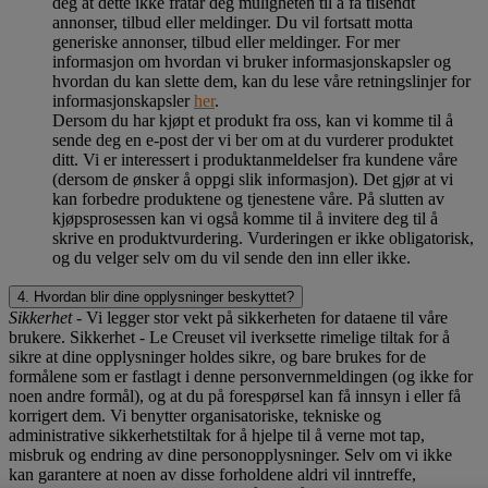
deg at dette ikke fratar deg muligheten til å få tilsendt
annonser, tilbud eller meldinger. Du vil fortsatt motta
generiske annonser, tilbud eller meldinger. For mer
informasjon om hvordan vi bruker informasjonskapsler og
hvordan du kan slette dem, kan du lese våre retningslinjer for
informasjonskapsler
her
.
Dersom du har kjøpt et produkt fra oss, kan vi komme til å
sende deg en e-post der vi ber om at du vurderer produktet
ditt. Vi er interessert i produktanmeldelser fra kundene våre
(dersom de ønsker å oppgi slik informasjon). Det gjør at vi
kan forbedre produktene og tjenestene våre. På slutten av
kjøpsprosessen kan vi også komme til å invitere deg til å
skrive en produktvurdering. Vurderingen er ikke obligatorisk,
og du velger selv om du vil sende den inn eller ikke.
4. Hvordan blir dine opplysninger beskyttet?
Sikkerhet
- Vi legger stor vekt på sikkerheten for dataene til våre
brukere. Sikkerhet - Le Creuset vil iverksette rimelige tiltak for å
sikre at dine opplysninger holdes sikre, og bare brukes for de
formålene som er fastlagt i denne personvernmeldingen (og ikke for
noen andre formål), og at du på forespørsel kan få innsyn i eller få
korrigert dem. Vi benytter organisatoriske, tekniske og
administrative sikkerhetstiltak for å hjelpe til å verne mot tap,
misbruk og endring av dine personopplysninger. Selv om vi ikke
kan garantere at noen av disse forholdene aldri vil inntreffe,