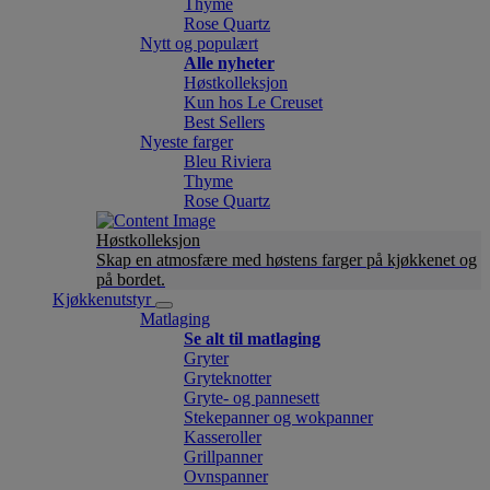
Thyme
Rose Quartz
Nytt og populært
Alle nyheter
Høstkolleksjon
Kun hos Le Creuset
Best Sellers
Nyeste farger
Bleu Riviera
Thyme
Rose Quartz
Høstkolleksjon
Skap en atmosfære med høstens farger på kjøkkenet og
på bordet.
Kjøkkenutstyr
Matlaging
Se alt til matlaging
Gryter
Gryteknotter
Gryte- og pannesett
Stekepanner og wokpanner
Kasseroller
Grillpanner
Ovnspanner