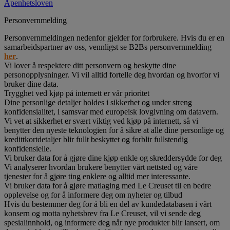
Åpenhetsloven
Personvernmelding
Personvernmeldingen nedenfor gjelder for forbrukere. Hvis du er en
samarbeidspartner av oss, vennligst se B2Bs personvernmelding
her
.
Vi lover å respektere ditt personvern og beskytte dine
personopplysninger. Vi vil alltid fortelle deg hvordan og hvorfor vi
bruker dine data.
Trygghet ved kjøp på internett er vår prioritet
Dine personlige detaljer holdes i sikkerhet og under streng
konfidensialitet, i samsvar med europeisk lovgivning om datavern.
Vi vet at sikkerhet er svært viktig ved kjøp på internett, så vi
benytter den nyeste teknologien for å sikre at alle dine personlige og
kredittkortdetaljer blir fullt beskyttet og forblir fullstendig
konfidensielle.
Vi bruker data for å gjøre dine kjøp enkle og skreddersydde for deg
Vi analyserer hvordan brukere benytter vårt nettsted og våre
tjenester for å gjøre ting enklere og alltid mer interessante.
Vi bruker data for å gjøre matlaging med Le Creuset til en bedre
opplevelse og for å informere deg om nyheter og tilbud
Hvis du bestemmer deg for å bli en del av kundedatabasen i vårt
konsern og motta nyhetsbrev fra Le Creuset, vil vi sende deg
spesialinnhold, og informere deg når nye produkter blir lansert, om