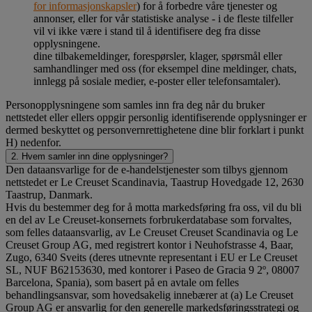
for informasjonskapsler
) for å forbedre våre tjenester og
annonser, eller for vår statistiske analyse - i de fleste tilfeller
vil vi ikke være i stand til å identifisere deg fra disse
opplysningene.
dine tilbakemeldinger, forespørsler, klager, spørsmål eller
samhandlinger med oss (for eksempel dine meldinger, chats,
innlegg på sosiale medier, e-poster eller telefonsamtaler).
Personopplysningene som samles inn fra deg når du bruker
nettstedet eller ellers oppgir personlig identifiserende opplysninger er
dermed beskyttet og personvernrettighetene dine blir forklart i punkt
H) nedenfor.
2. Hvem samler inn dine opplysninger?
Den dataansvarlige for de e-handelstjenester som tilbys gjennom
nettstedet er Le Creuset Scandinavia, Taastrup Hovedgade 12, 2630
Taastrup, Danmark.
Hvis du bestemmer deg for å motta markedsføring fra oss, vil du bli
en del av Le Creuset-konsernets forbrukerdatabase som forvaltes,
som felles dataansvarlig, av Le Creuset Creuset Scandinavia og Le
Creuset Group AG, med registrert kontor i Neuhofstrasse 4, Baar,
Zugo, 6340 Sveits (deres utnevnte representant i EU er Le Creuset
SL, NUF B62153630, med kontorer i Paseo de Gracia 9 2º, 08007
Barcelona, Spania), som basert på en avtale om felles
behandlingsansvar, som hovedsakelig innebærer at (a) Le Creuset
Group AG er ansvarlig for den generelle markedsføringsstrategi og