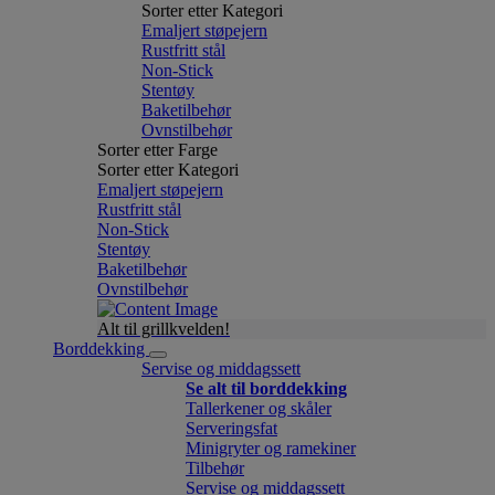
Sorter etter Kategori
Emaljert støpejern
Rustfritt stål
Non-Stick
Stentøy
Baketilbehør
Ovnstilbehør
Sorter etter Farge
Sorter etter Kategori
Emaljert støpejern
Rustfritt stål
Non-Stick
Stentøy
Baketilbehør
Ovnstilbehør
Alt til grillkvelden!
Borddekking
Servise og middagssett
Se alt til borddekking
Tallerkener og skåler
Serveringsfat
Minigryter og ramekiner
Tilbehør
Servise og middagssett