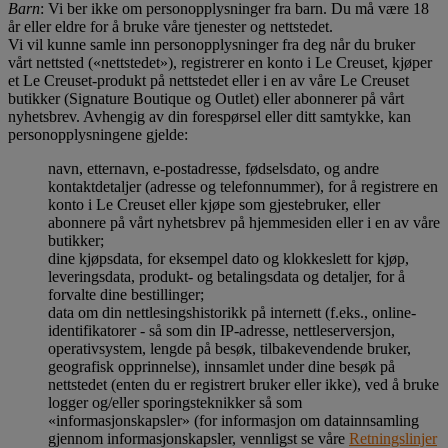
Barn
: Vi ber ikke om personopplysninger fra barn. Du må være 18
år eller eldre for å bruke våre tjenester og nettstedet.
Vi vil kunne samle inn personopplysninger fra deg når du bruker
vårt nettsted («nettstedet»), registrerer en konto i Le Creuset, kjøper
et Le Creuset-produkt på nettstedet eller i en av våre Le Creuset
butikker (Signature Boutique og Outlet) eller abonnerer på vårt
nyhetsbrev. Avhengig av din forespørsel eller ditt samtykke, kan
personopplysningene gjelde:
navn, etternavn, e-postadresse, fødselsdato, og andre
kontaktdetaljer (adresse og telefonnummer), for å registrere en
konto i Le Creuset eller kjøpe som gjestebruker, eller
abonnere på vårt nyhetsbrev på hjemmesiden eller i en av våre
butikker;
dine kjøpsdata, for eksempel dato og klokkeslett for kjøp,
leveringsdata, produkt- og betalingsdata og detaljer, for å
forvalte dine bestillinger;
data om din nettlesingshistorikk på internett (f.eks., online-
identifikatorer - så som din IP-adresse, nettleserversjon,
operativsystem, lengde på besøk, tilbakevendende bruker,
geografisk opprinnelse), innsamlet under dine besøk på
nettstedet (enten du er registrert bruker eller ikke), ved å bruke
logger og/eller sporingsteknikker så som
«informasjonskapsler» (for informasjon om datainnsamling
gjennom informasjonskapsler, vennligst se våre
Retningslinjer