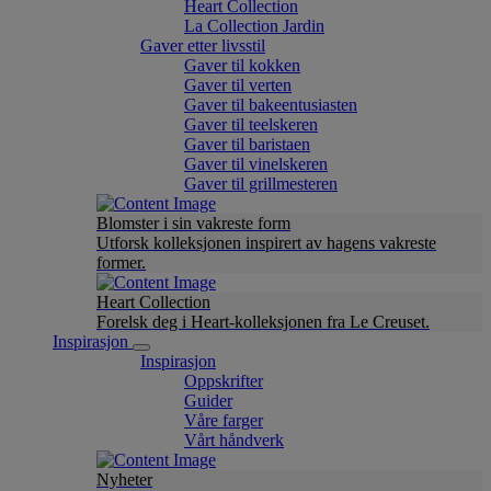
Heart Collection
La Collection Jardin
Gaver etter livsstil
Gaver til kokken
Gaver til verten
Gaver til bakeentusiasten
Gaver til teelskeren
Gaver til baristaen
Gaver til vinelskeren
Gaver til grillmesteren
Blomster i sin vakreste form
Utforsk kolleksjonen inspirert av hagens vakreste
former.
Heart Collection
Forelsk deg i Heart-kolleksjonen fra Le Creuset.
Inspirasjon
Inspirasjon
Oppskrifter
Guider
Våre farger
Vårt håndverk
Nyheter