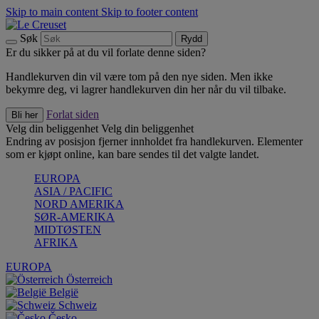
Skip to main content
Skip to footer content
Søk
Rydd
Er du sikker på at du vil forlate denne siden?
Handlekurven din vil være tom på den nye siden. Men ikke
bekymre deg, vi lagrer handlekurven din her når du vil tilbake.
Forlat siden
Bli her
Velg din beliggenhet
Velg din beliggenhet
Endring av posisjon fjerner innholdet fra handlekurven. Elementer
som er kjøpt online, kan bare sendes til det valgte landet.
EUROPA
ASIA / PACIFIC
NORD AMERIKA
SØR-AMERIKA
MIDTØSTEN
AFRIKA
EUROPA
Österreich
België
Schweiz
Česko