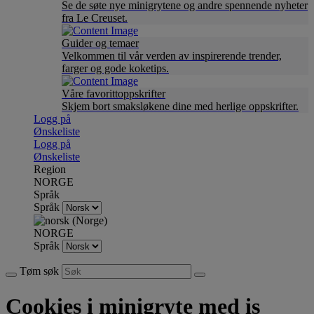
Se de søte nye minigrytene og andre spennende nyheter
fra Le Creuset.
Guider og temaer
Velkommen til vår verden av inspirerende trender,
farger og gode koketips.
Våre favorittoppskrifter
Skjem bort smaksløkene dine med herlige oppskrifter.
Logg på
Ønskeliste
Logg på
Ønskeliste
Region
NORGE
Språk
Språk
NORGE
Språk
Tøm søk
Cookies i minigryte med is