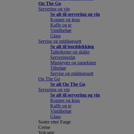
On The Go
Servering og vin
Se alt til servering og vin
Kopper og krus
Kaffe og te
Vintilbehør
Glass
Servise og middagssett
Se alt til borddekking
Tallerkener og skåler
Serveringsfat
Minigryter og ramekiner
Tilbehør
Servise og middagssett
On The Go
Se alt On The Go
Servering og vin
Se alt til servering og vin
Kopper og krus
Kaffe og te
Vintilbehør
Glass
Sorter etter Farge
Cerise
Volcanic