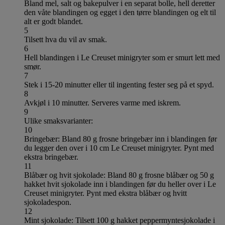
Bland mel, salt og bakepulver i en separat bolle, hell deretter
den våte blandingen og egget i den tørre blandingen og elt til
alt er godt blandet.
5
Tilsett hva du vil av smak.
6
Hell blandingen i Le Creuset minigryter som er smurt lett med
smør.
7
Stek i 15-20 minutter eller til ingenting fester seg på et spyd.
8
Avkjøl i 10 minutter. Serveres varme med iskrem.
9
Ulike smaksvarianter:
10
Bringebær: Bland 80 g frosne bringebær inn i blandingen før
du legger den over i 10 cm Le Creuset minigryter. Pynt med
ekstra bringebær.
11
Blåbær og hvit sjokolade: Bland 80 g frosne blåbær og 50 g
hakket hvit sjokolade inn i blandingen før du heller over i Le
Creuset minigryter. Pynt med ekstra blåbær og hvitt
sjokoladespon.
12
Mint sjokolade: Tilsett 100 g hakket peppermyntesjokolade i