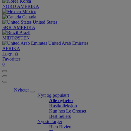
Korea
NORD AMERIKA
México
Canada
United States
SØR-AMERIKA
Brazil
MIDTØSTEN
United Arab Emirates
AFRIKA
Logg på
Favoritter
0
Nyheter
Nytt og populært
Alle nyheter
Høstkolleksjon
Kun hos Le Creuset
Best Sellers
Nyeste farger
Bleu Riviera