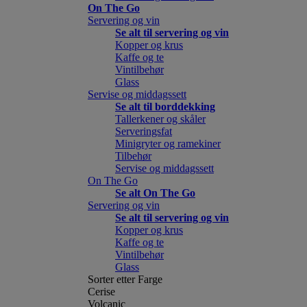
On The Go
Servering og vin
Se alt til servering og vin
Kopper og krus
Kaffe og te
Vintilbehør
Glass
Servise og middagssett
Se alt til borddekking
Tallerkener og skåler
Serveringsfat
Minigryter og ramekiner
Tilbehør
Servise og middagssett
On The Go
Se alt On The Go
Servering og vin
Se alt til servering og vin
Kopper og krus
Kaffe og te
Vintilbehør
Glass
Sorter etter Farge
Cerise
Volcanic