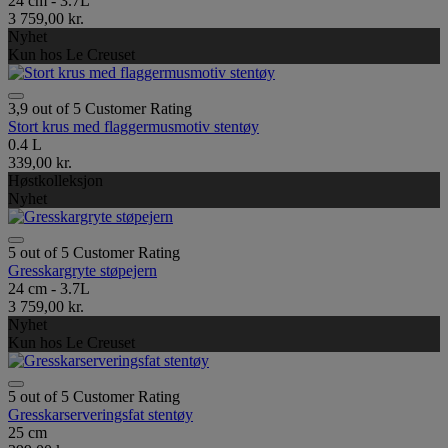
24 cm - 3.7L
3 759,00 kr.
Nyhet
Kun hos Le Creuset
3,9 out of 5 Customer Rating
Stort krus med flaggermusmotiv stentøy
0.4 L
339,00 kr.
Høstkolleksjon
Nyhet
5 out of 5 Customer Rating
Gresskargryte støpejern
24 cm - 3.7L
3 759,00 kr.
Nyhet
Kun hos Le Creuset
5 out of 5 Customer Rating
Gresskarserveringsfat stentøy
25 cm