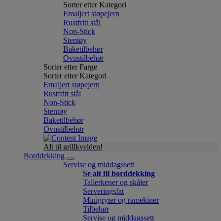
Sorter etter Kategori
Emaljert støpejern
Rustfritt stål
Non-Stick
Stentøy
Baketilbehør
Ovnstilbehør
Sorter etter Farge
Sorter etter Kategori
Emaljert støpejern
Rustfritt stål
Non-Stick
Stentøy
Baketilbehør
Ovnstilbehør
Alt til grillkvelden!
Borddekking
Servise og middagssett
Se alt til borddekking
Tallerkener og skåler
Serveringsfat
Minigryter og ramekiner
Tilbehør
Servise og middagssett