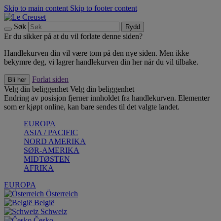
Skip to main content
Skip to footer content
Søk
Rydd
Er du sikker på at du vil forlate denne siden?
Handlekurven din vil være tom på den nye siden. Men ikke
bekymre deg, vi lagrer handlekurven din her når du vil tilbake.
Forlat siden
Bli her
Velg din beliggenhet
Velg din beliggenhet
Endring av posisjon fjerner innholdet fra handlekurven. Elementer
som er kjøpt online, kan bare sendes til det valgte landet.
EUROPA
ASIA / PACIFIC
NORD AMERIKA
SØR-AMERIKA
MIDTØSTEN
AFRIKA
EUROPA
Österreich
België
Schweiz
Česko