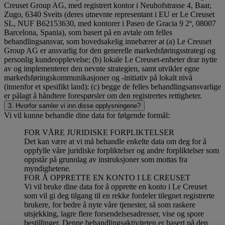
Creuset Group AG, med registrert kontor i Neuhofstrasse 4, Baar,
Zugo, 6340 Sveits (deres utnevnte representant i EU er Le Creuset
SL, NUF B62153630, med kontorer i Paseo de Gracia 9 2º, 08007
Barcelona, Spania), som basert på en avtale om felles
behandlingsansvar, som hovedsakelig innebærer at (a) Le Creuset
Group AG er ansvarlig for den generelle markedsføringsstrategi og
personlig kundeopplevelse; (b) lokale Le Creuset-enheter drar nytte
av og implementerer den nevnte strategien, samt utvikler egne
markedsføringskommunikasjoner og -initiativ på lokalt nivå
(innenfor et spesifikt land); (c) begge de felles behandlingsansvarlige
er pålagt å håndtere forespørsler om den registrertes rettigheter.
3. Hvorfor samler vi inn disse opplysningene?
Vi vil kunne behandle dine data for følgende formål:
FOR VÅRE JURIDISKE FORPLIKTELSER
Det kan være at vi må behandle enkelte data om deg for å
oppfylle våre juridiske forpliktelser og andre forpliktelser som
oppstår på grunnlag av instruksjoner som mottas fra
myndighetene.
FOR Å OPPRETTE EN KONTO I LE CREUSET
Vi vil bruke dine data for å opprette en konto i Le Creuset
som vil gi deg tilgang til en rekke fordeler tilegnet registrerte
brukere, for bedre å nyte våre tjenester, så som raskere
utsjekking, lagre flere forsendelsesadresser, vise og spore
bestillinger. Denne behandlingsaktiviteten er basert på den