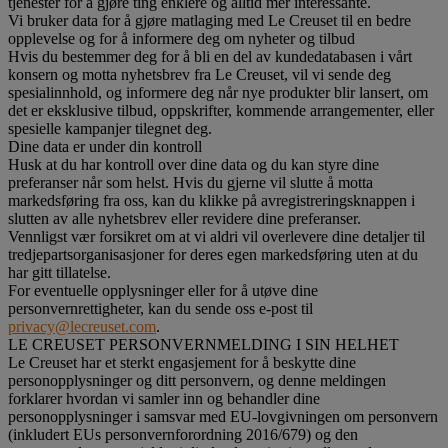
tjenester for å gjøre ting enklere og alltid mer interessante.
Vi bruker data for å gjøre matlaging med Le Creuset til en bedre
opplevelse og for å informere deg om nyheter og tilbud
Hvis du bestemmer deg for å bli en del av kundedatabasen i vårt
konsern og motta nyhetsbrev fra Le Creuset, vil vi sende deg
spesialinnhold, og informere deg når nye produkter blir lansert, om
det er eksklusive tilbud, oppskrifter, kommende arrangementer, eller
spesielle kampanjer tilegnet deg.
Dine data er under din kontroll
Husk at du har kontroll over dine data og du kan styre dine
preferanser når som helst. Hvis du gjerne vil slutte å motta
markedsføring fra oss, kan du klikke på avregistreringsknappen i
slutten av alle nyhetsbrev eller revidere dine preferanser.
Vennligst vær forsikret om at vi aldri vil overlevere dine detaljer til
tredjepartsorganisasjoner for deres egen markedsføring uten at du
har gitt tillatelse.
For eventuelle opplysninger eller for å utøve dine
personvernrettigheter, kan du sende oss e-post til
privacy@lecreuset.com
.
LE CREUSET PERSONVERNMELDING I SIN HELHET
Le Creuset har et sterkt engasjement for å beskytte dine
personopplysninger og ditt personvern, og denne meldingen
forklarer hvordan vi samler inn og behandler dine
personopplysninger i samsvar med EU-lovgivningen om personvern
(inkludert EUs personvernforordning 2016/679) og den