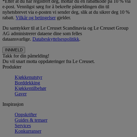
*Etter at du har registrert deg, mottar du en rabattkode på 10 % via
e-post. Vennligst sørg for å bekrefte påmeldingen din til
nyhetsbrevet via e-posten vi sender deg, slik at du sikrer deg 10 %
rabatt.
Vilkår og betingelser
gjelder.
Du samtykker til at Le Creuset Scandinavia og Le Creuset Group
AG administrerer dataene dine som felles
dataansvarlige.
Databeskyttelsespolitikk
.
Takk for din påmelding!
Du vil snart motta oppdateringer fra Le Creuset.
Produkter
Kjøkkenutstyr
Borddekking
Kjøkkentilbehør
Gaver
Inspirasjon
Oppskrifter
Guides & temaer
Services
Konkurranser