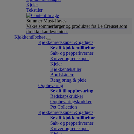
Kjeler
Tekstiler
Summer Must-Haves
Vakre sommerfarger og produkter fra Le Creuset som
du ikke kan leve uten.
Kjøkkentilbehør
Kjøkkenredskaper & gadgets
Se alt kjøkkentilbehør
Salt- og pepperkverner
Kniver og redskaper
Kjeler
Kjøkkentekstiler
Bordskånere
Rengjøring & pleie
Oppbevaring
Se alt til oppbevaring
Redskapskrukker
Oppbevaringskrukker
Pet Collection
Kjøkkenredskaper & gadgets
Se alt kjøkkentilbehør
Salt- og pepperkverner
Kniver og redskaper
Kjeler