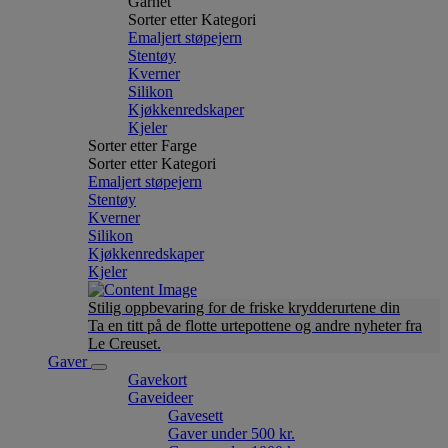
Garnet
Sorter etter Kategori
Emaljert støpejern
Stentøy
Kverner
Silikon
Kjøkkenredskaper
Kjeler
Sorter etter Farge
Sorter etter Kategori
Emaljert støpejern
Stentøy
Kverner
Silikon
Kjøkkenredskaper
Kjeler
Stilig oppbevaring for de friske krydderurtene din
Ta en titt på de flotte urtepottene og andre nyheter fra
Le Creuset.
Gaver
Gavekort
Gaveideer
Gavesett
Gaver under 500 kr.