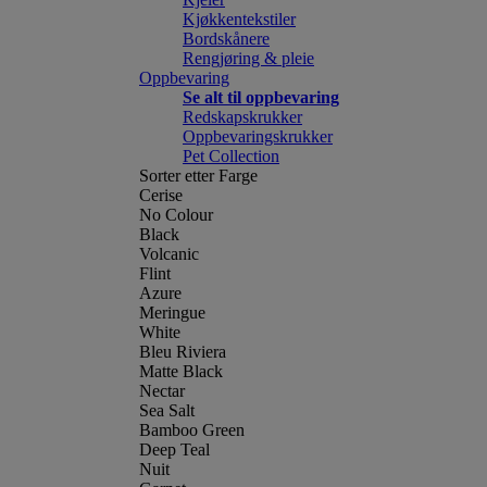
Kjøkkentekstiler
Bordskånere
Rengjøring & pleie
Oppbevaring
Se alt til oppbevaring
Redskapskrukker
Oppbevaringskrukker
Pet Collection
Sorter etter Farge
Cerise
No Colour
Black
Volcanic
Flint
Azure
Meringue
White
Bleu Riviera
Matte Black
Nectar
Sea Salt
Bamboo Green
Deep Teal
Nuit