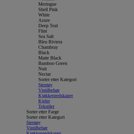
Meringue
Shell Pink
White
Azure
Deep Teal
Flint
Sea Salt
Bleu Riviera
Chambray
Black
Matte Black
Bamboo Green
Nuit
Nectar
Sorter etter Kategori
Stentøy
Vintilbehør
Kjøkkenredskaper
Kjeler
Tekstiler
Sorter etter Farge
Sorter etter Kategori
Stentøy
Vintilbehør
Kjøkkenredskaper