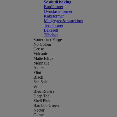
Se alt til baking
Brødformer
Ovnsfaste former
Kakeformer
Minigryter & ramekiner
Terteformer
Bakesett
Tilbehør
Sorter etter Farge
No Colour
Cerise
Volcanic
Matte Black
Meringue
Azure
Flint
Black
Sea Salt
White
Bleu Riviera
Deep Teal
Shell Pink
Bamboo Green
Nectar
Garnet