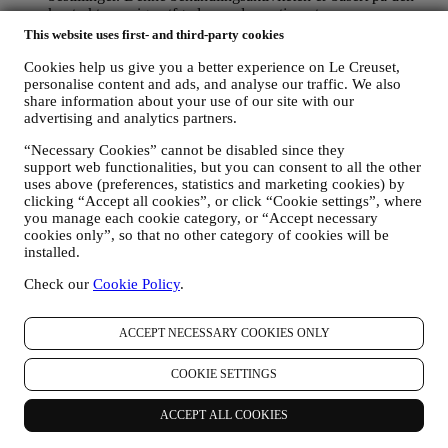
kontraktsmessige utførelse av denne tjenesten.
FOR Å FORVALTE DINE BESTILLINGER OG LEVERE
This website uses first- and third-party cookies
VÅRE PRODUKTER, TJENESTER OG BISTAND TIL
DEG
Cookies help us give you a better experience on Le Creuset,
personalise content and ads, and analyse our traffic. We also
Vi vil bruke dine data til å forvalte kontraktsforholdet med
share information about your use of our site with our
deg, dine kjøp av produkter på nettstedet og/eller i en av våre
advertising and analytics partners.
Le Creuset butikker, din bruk av nettstedet, eventuelle
etterfølgende ettersalgsbistand, eller din deltakelse i
“Necessary Cookies” cannot be disabled since they
konkurranser. Det kan være at vi må behandle enkelte data
support web functionalities, but you can consent to all the other
om deg for våre administrative formål knyttet til
uses above (preferences, statistics and marketing cookies) by
kontraktsforholdet med deg inkludert regnskapsføring,
clicking “Accept all cookies”, or click “Cookie settings”, where
regningsutskriving og revisjon, verifisering av betalingskort,
you manage each cookie category, or “Accept necessary
bedrageri-screening, trygghet, sikkerhet, systemtesting,
cookies only”, so that no other category of cookies will be
vedlikehold, og statistisk analyse, osv. Av og til kan vi ha
installed.
behov for å kontakte deg av administrative eller driftsmessige
grunner. For eksempel, for å sende deg bekreftelse på ditt
Check our
Cookie Policy
.
kjøp. Vi vil også bruke dine data til å svare på dine
forespørsler som sendes gjennom våre nettstedsskjemaer eller
ACCEPT NECESSARY COOKIES ONLY
andre kanaler. Denne behandlingsaktiviteten er basert på den
kontraktsmessige utførelse av våre e-handelstjenester.
FOR Å INFORMERE DEG OM NYHETER ELLER
COOKIE SETTINGS
TILBUD PÅ LE CREUSET-PRODUKTER
Dersom du har samtykket til det (for eksempel ved å abonnere
ACCEPT ALL COOKIES
på nyhetsbrevet vårt når du oppretter en konto på nettstedet),
vil vi sende deg markedsføringsmateriell og nyheter om