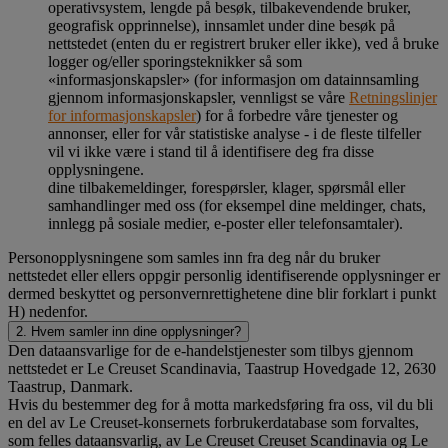
operativsystem, lengde på besøk, tilbakevendende bruker,
geografisk opprinnelse), innsamlet under dine besøk på
nettstedet (enten du er registrert bruker eller ikke), ved å bruke
logger og/eller sporingsteknikker så som
«informasjonskapsler» (for informasjon om datainnsamling
gjennom informasjonskapsler, vennligst se våre
Retningslinjer
for informasjonskapsler
) for å forbedre våre tjenester og
annonser, eller for vår statistiske analyse - i de fleste tilfeller
vil vi ikke være i stand til å identifisere deg fra disse
opplysningene.
dine tilbakemeldinger, forespørsler, klager, spørsmål eller
samhandlinger med oss (for eksempel dine meldinger, chats,
innlegg på sosiale medier, e-poster eller telefonsamtaler).
Personopplysningene som samles inn fra deg når du bruker
nettstedet eller ellers oppgir personlig identifiserende opplysninger er
dermed beskyttet og personvernrettighetene dine blir forklart i punkt
H) nedenfor.
2. Hvem samler inn dine opplysninger?
Den dataansvarlige for de e-handelstjenester som tilbys gjennom
nettstedet er Le Creuset Scandinavia, Taastrup Hovedgade 12, 2630
Taastrup, Danmark.
Hvis du bestemmer deg for å motta markedsføring fra oss, vil du bli
en del av Le Creuset-konsernets forbrukerdatabase som forvaltes,
som felles dataansvarlig, av Le Creuset Creuset Scandinavia og Le