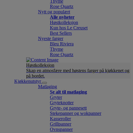
Thyme
Rose Quartz
Nytt og populært
Alle nyheter
Høstkolleksjon
Kun hos Le Creuset
Best Sellers
Nyeste farger
Bleu Riviera
Thyme
Rose Quartz
Høstkolleksjon
Skap en atmosfære med høstens farger på kjøkkenet og
på bordet.
Kjøkkenutstyr
Matlaging
Se alt til matlaging
Gryter
Gryteknotter
Gryte- og pannesett
Stekepanner og wokpanner
Kasseroller
Grillpanner
Ovnspanner