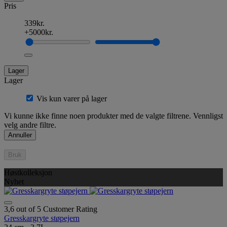
Pris
339kr.
+5000kr.
Lager
Lager
Vis kun varer på lager
Vi kunne ikke finne noen produkter med de valgte filtrene. Vennligst
velg andre filtre.
Annuller
Bruk
Høstkolleksjon
Nyhet
3,6 out of 5 Customer Rating
Gresskargryte støpejern