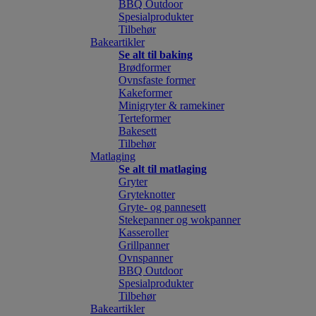
BBQ Outdoor
Spesialprodukter
Tilbehør
Bakeartikler
Se alt til baking
Brødformer
Ovnsfaste former
Kakeformer
Minigryter & ramekiner
Terteformer
Bakesett
Tilbehør
Matlaging
Se alt til matlaging
Gryter
Gryteknotter
Gryte- og pannesett
Stekepanner og wokpanner
Kasseroller
Grillpanner
Ovnspanner
BBQ Outdoor
Spesialprodukter
Tilbehør
Bakeartikler