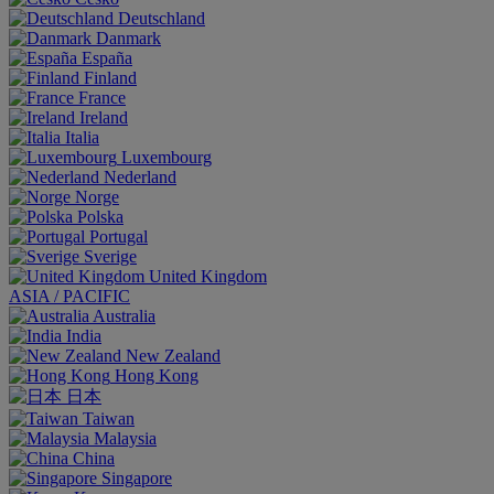
Deutschland
Danmark
España
Finland
France
Ireland
Italia
Luxembourg
Nederland
Norge
Polska
Portugal
Sverige
United Kingdom
ASIA / PACIFIC
Australia
India
New Zealand
Hong Kong
日本
Taiwan
Malaysia
China
Singapore