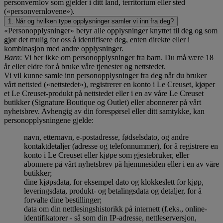
personvernlov som gjelder i ditt land, territorium eller sted
(«personvernlovene»).
1. Når og hvilken type opplysninger samler vi inn fra deg?
«Personopplysninger» betyr alle opplysninger knyttet til deg og som
gjør det mulig for oss å identifisere deg, enten direkte eller i
kombinasjon med andre opplysninger.
Barn
: Vi ber ikke om personopplysninger fra barn. Du må være 18
år eller eldre for å bruke våre tjenester og nettstedet.
Vi vil kunne samle inn personopplysninger fra deg når du bruker
vårt nettsted («nettstedet»), registrerer en konto i Le Creuset, kjøper
et Le Creuset-produkt på nettstedet eller i en av våre Le Creuset
butikker (Signature Boutique og Outlet) eller abonnerer på vårt
nyhetsbrev. Avhengig av din forespørsel eller ditt samtykke, kan
personopplysningene gjelde:
navn, etternavn, e-postadresse, fødselsdato, og andre
kontaktdetaljer (adresse og telefonnummer), for å registrere en
konto i Le Creuset eller kjøpe som gjestebruker, eller
abonnere på vårt nyhetsbrev på hjemmesiden eller i en av våre
butikker;
dine kjøpsdata, for eksempel dato og klokkeslett for kjøp,
leveringsdata, produkt- og betalingsdata og detaljer, for å
forvalte dine bestillinger;
data om din nettlesingshistorikk på internett (f.eks., online-
identifikatorer - så som din IP-adresse, nettleserversjon,