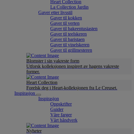
Heart Collection
La Collection Jardin
Gaver etter livsstil
Gaver til kokken
Gaver til verten
Gaver til bakeentusiasten
Gaver til teelskeren
Gaver til baristaen
Gaver til vinelskeren
Gaver til grillmesteren
Blomster i sin vakreste form
Utforsk kolleksjonen inspirert av hagens vakreste
former.
Heart Collection
Forelsk deg i Heart-kolleksjonen fra Le Creuset.
Inspirasjon
Inspirasjon
Oppskrifter
Guider
Våre farger
Vårt håndverk
Nyheter