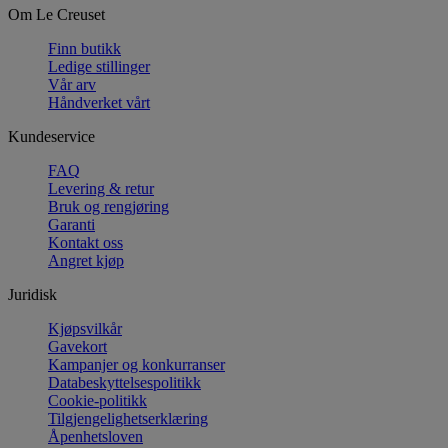
Om Le Creuset
Finn butikk
Ledige stillinger
Vår arv
Håndverket vårt
Kundeservice
FAQ
Levering & retur
Bruk og rengjøring
Garanti
Kontakt oss
Angret kjøp
Juridisk
Kjøpsvilkår
Gavekort
Kampanjer og konkurranser
Databeskyttelsespolitikk
Cookie-politikk
Tilgjengelighetserklæring
Åpenhetsloven