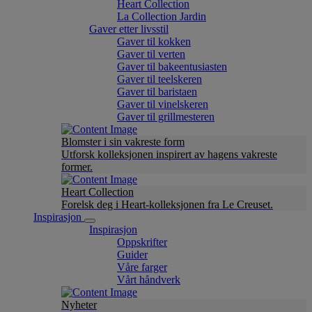
Heart Collection
La Collection Jardin
Gaver etter livsstil
Gaver til kokken
Gaver til verten
Gaver til bakeentusiasten
Gaver til teelskeren
Gaver til baristaen
Gaver til vinelskeren
Gaver til grillmesteren
Blomster i sin vakreste form
Utforsk kolleksjonen inspirert av hagens vakreste
former.
Heart Collection
Forelsk deg i Heart-kolleksjonen fra Le Creuset.
Inspirasjon
Inspirasjon
Oppskrifter
Guider
Våre farger
Vårt håndverk
Nyheter