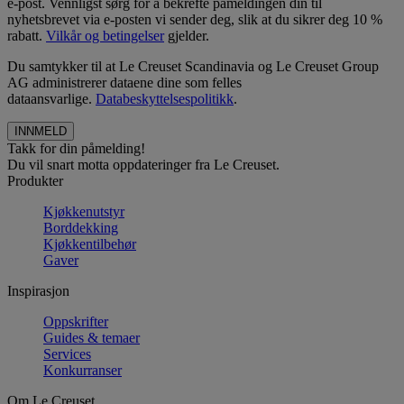
e-post. Vennligst sørg for å bekrefte påmeldingen din til
nyhetsbrevet via e-posten vi sender deg, slik at du sikrer deg 10 %
rabatt.
Vilkår og betingelser
gjelder.
Du samtykker til at Le Creuset Scandinavia og Le Creuset Group
AG administrerer dataene dine som felles
dataansvarlige.
Databeskyttelsespolitikk
.
Takk for din påmelding!
Du vil snart motta oppdateringer fra Le Creuset.
Produkter
Kjøkkenutstyr
Borddekking
Kjøkkentilbehør
Gaver
Inspirasjon
Oppskrifter
Guides & temaer
Services
Konkurranser
Om Le Creuset