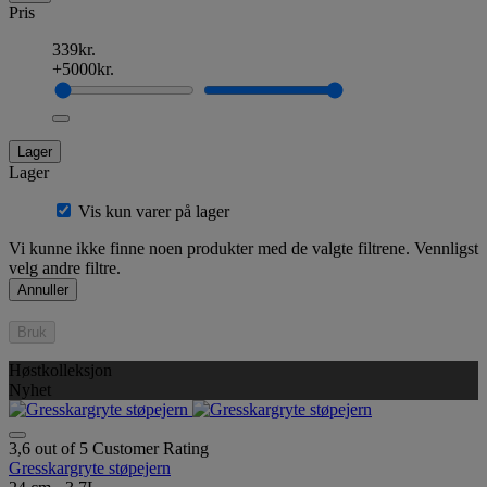
Pris
339kr.
+5000kr.
Lager
Lager
Vis kun varer på lager
Vi kunne ikke finne noen produkter med de valgte filtrene. Vennligst
velg andre filtre.
Annuller
Bruk
Høstkolleksjon
Nyhet
3,6 out of 5 Customer Rating
Gresskargryte støpejern