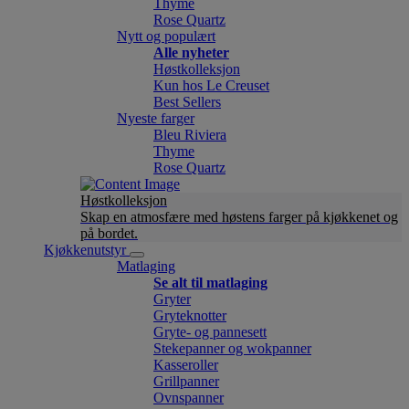
Thyme
Rose Quartz
Nytt og populært
Alle nyheter
Høstkolleksjon
Kun hos Le Creuset
Best Sellers
Nyeste farger
Bleu Riviera
Thyme
Rose Quartz
Høstkolleksjon
Skap en atmosfære med høstens farger på kjøkkenet og
på bordet.
Kjøkkenutstyr
Matlaging
Se alt til matlaging
Gryter
Gryteknotter
Gryte- og pannesett
Stekepanner og wokpanner
Kasseroller
Grillpanner
Ovnspanner