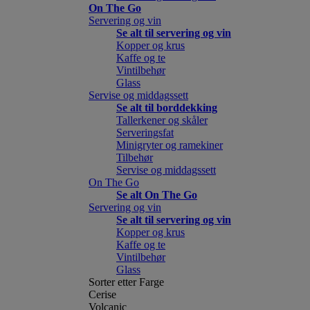
On The Go
Servering og vin
Se alt til servering og vin
Kopper og krus
Kaffe og te
Vintilbehør
Glass
Servise og middagssett
Se alt til borddekking
Tallerkener og skåler
Serveringsfat
Minigryter og ramekiner
Tilbehør
Servise og middagssett
On The Go
Se alt On The Go
Servering og vin
Se alt til servering og vin
Kopper og krus
Kaffe og te
Vintilbehør
Glass
Sorter etter Farge
Cerise
Volcanic