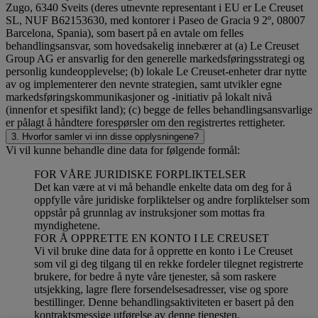
Zugo, 6340 Sveits (deres utnevnte representant i EU er Le Creuset
SL, NUF B62153630, med kontorer i Paseo de Gracia 9 2º, 08007
Barcelona, Spania), som basert på en avtale om felles
behandlingsansvar, som hovedsakelig innebærer at (a) Le Creuset
Group AG er ansvarlig for den generelle markedsføringsstrategi og
personlig kundeopplevelse; (b) lokale Le Creuset-enheter drar nytte
av og implementerer den nevnte strategien, samt utvikler egne
markedsføringskommunikasjoner og -initiativ på lokalt nivå
(innenfor et spesifikt land); (c) begge de felles behandlingsansvarlige
er pålagt å håndtere forespørsler om den registrertes rettigheter.
3. Hvorfor samler vi inn disse opplysningene?
Vi vil kunne behandle dine data for følgende formål:
FOR VÅRE JURIDISKE FORPLIKTELSER
Det kan være at vi må behandle enkelte data om deg for å
oppfylle våre juridiske forpliktelser og andre forpliktelser som
oppstår på grunnlag av instruksjoner som mottas fra
myndighetene.
FOR Å OPPRETTE EN KONTO I LE CREUSET
Vi vil bruke dine data for å opprette en konto i Le Creuset
som vil gi deg tilgang til en rekke fordeler tilegnet registrerte
brukere, for bedre å nyte våre tjenester, så som raskere
utsjekking, lagre flere forsendelsesadresser, vise og spore
bestillinger. Denne behandlingsaktiviteten er basert på den
kontraktsmessige utførelse av denne tjenesten.