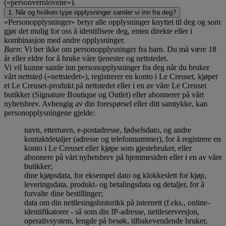
(«personvernlovene»).
1. Når og hvilken type opplysninger samler vi inn fra deg?
«Personopplysninger» betyr alle opplysninger knyttet til deg og som
gjør det mulig for oss å identifisere deg, enten direkte eller i
kombinasjon med andre opplysninger.
Barn
: Vi ber ikke om personopplysninger fra barn. Du må være 18
år eller eldre for å bruke våre tjenester og nettstedet.
Vi vil kunne samle inn personopplysninger fra deg når du bruker
vårt nettsted («nettstedet»), registrerer en konto i Le Creuset, kjøper
et Le Creuset-produkt på nettstedet eller i en av våre Le Creuset
butikker (Signature Boutique og Outlet) eller abonnerer på vårt
nyhetsbrev. Avhengig av din forespørsel eller ditt samtykke, kan
personopplysningene gjelde:
navn, etternavn, e-postadresse, fødselsdato, og andre
kontaktdetaljer (adresse og telefonnummer), for å registrere en
konto i Le Creuset eller kjøpe som gjestebruker, eller
abonnere på vårt nyhetsbrev på hjemmesiden eller i en av våre
butikker;
dine kjøpsdata, for eksempel dato og klokkeslett for kjøp,
leveringsdata, produkt- og betalingsdata og detaljer, for å
forvalte dine bestillinger;
data om din nettlesingshistorikk på internett (f.eks., online-
identifikatorer - så som din IP-adresse, nettleserversjon,
operativsystem, lengde på besøk, tilbakevendende bruker,