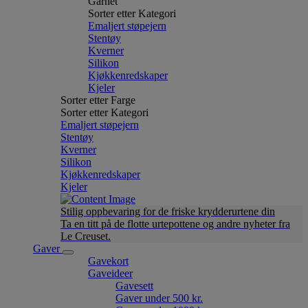
Garnet
Sorter etter Kategori
Emaljert støpejern
Stentøy
Kverner
Silikon
Kjøkkenredskaper
Kjeler
Sorter etter Farge
Sorter etter Kategori
Emaljert støpejern
Stentøy
Kverner
Silikon
Kjøkkenredskaper
Kjeler
Stilig oppbevaring for de friske krydderurtene din
Ta en titt på de flotte urtepottene og andre nyheter fra
Le Creuset.
Gaver
Gavekort
Gaveideer
Gavesett
Gaver under 500 kr.