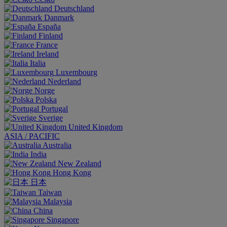
Deutschland
Danmark
España
Finland
France
Ireland
Italia
Luxembourg
Nederland
Norge
Polska
Portugal
Sverige
United Kingdom
ASIA / PACIFIC
Australia
India
New Zealand
Hong Kong
日本
Taiwan
Malaysia
China
Singapore