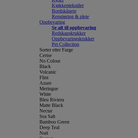
Kjøkkentekstiler
Bordskånere
Rengjøring & pleie
Oppbevaring
Se alt til oppbevaring
Redskapskrukker
Oppbevaringskrukker
Pet Collection
Sorter etter Farge
Cerise
No Colour
Black
Volcanic
Flint
Azure
Meringue
White
Bleu Riviera
Matte Black
Nectar
Sea Salt
Bamboo Green
Deep Teal
Nuit