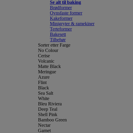
Se alt til baking
Brødformer
Ovnsfaste former
Kakeformer
Minigryter & ramekiner
Terteformer
Bakesett
Tilbehør
Sorter etter Farge
No Colour
Cerise
Volcanic
Matte Black
Meringue
Azure
Flint
Black
Sea Salt
White
Bleu Riviera
Deep Teal
Shell Pink
Bamboo Green
Nectar
Garnet