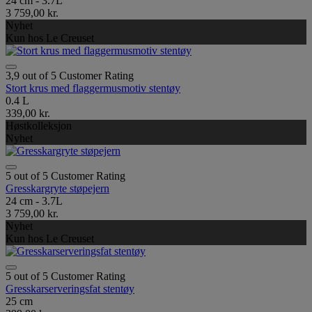
24 cm - 3.7L
3 759,00 kr.
Nyhet
Kun hos Le Creuset
3,9 out of 5 Customer Rating
Stort krus med flaggermusmotiv stentøy
0.4 L
339,00 kr.
Høstkolleksjon
Nyhet
5 out of 5 Customer Rating
Gresskargryte støpejern
24 cm - 3.7L
3 759,00 kr.
Nyhet
Kun hos Le Creuset
5 out of 5 Customer Rating
Gresskarserveringsfat stentøy
25 cm