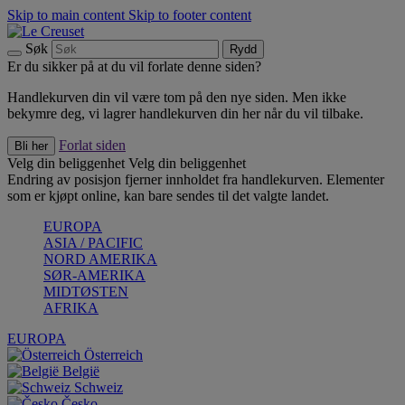
Skip to main content
Skip to footer content
Søk
Rydd
Er du sikker på at du vil forlate denne siden?
Handlekurven din vil være tom på den nye siden. Men ikke
bekymre deg, vi lagrer handlekurven din her når du vil tilbake.
Forlat siden
Bli her
Velg din beliggenhet
Velg din beliggenhet
Endring av posisjon fjerner innholdet fra handlekurven. Elementer
som er kjøpt online, kan bare sendes til det valgte landet.
EUROPA
ASIA / PACIFIC
NORD AMERIKA
SØR-AMERIKA
MIDTØSTEN
AFRIKA
EUROPA
Österreich
België
Schweiz
Česko