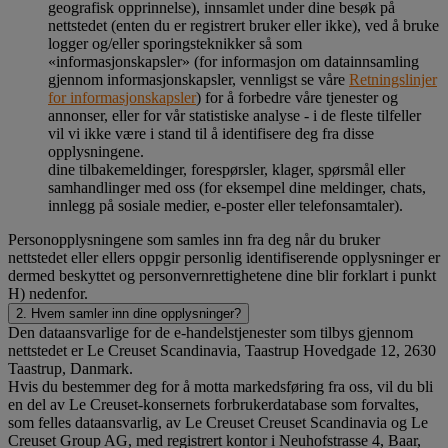
geografisk opprinnelse), innsamlet under dine besøk på
nettstedet (enten du er registrert bruker eller ikke), ved å bruke
logger og/eller sporingsteknikker så som
«informasjonskapsler» (for informasjon om datainnsamling
gjennom informasjonskapsler, vennligst se våre
Retningslinjer
for informasjonskapsler
) for å forbedre våre tjenester og
annonser, eller for vår statistiske analyse - i de fleste tilfeller
vil vi ikke være i stand til å identifisere deg fra disse
opplysningene.
dine tilbakemeldinger, forespørsler, klager, spørsmål eller
samhandlinger med oss (for eksempel dine meldinger, chats,
innlegg på sosiale medier, e-poster eller telefonsamtaler).
Personopplysningene som samles inn fra deg når du bruker
nettstedet eller ellers oppgir personlig identifiserende opplysninger er
dermed beskyttet og personvernrettighetene dine blir forklart i punkt
H) nedenfor.
2. Hvem samler inn dine opplysninger?
Den dataansvarlige for de e-handelstjenester som tilbys gjennom
nettstedet er Le Creuset Scandinavia, Taastrup Hovedgade 12, 2630
Taastrup, Danmark.
Hvis du bestemmer deg for å motta markedsføring fra oss, vil du bli
en del av Le Creuset-konsernets forbrukerdatabase som forvaltes,
som felles dataansvarlig, av Le Creuset Creuset Scandinavia og Le
Creuset Group AG, med registrert kontor i Neuhofstrasse 4, Baar,