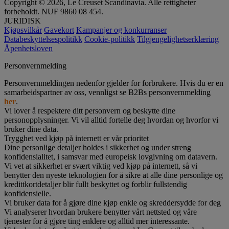
Copyright © 2026, Le Creuset Scandinavia. Alle rettigheter
forbeholdt. NUF 9860 08 454.
JURIDISK
Kjøpsvilkår
Gavekort
Kampanjer og konkurranser
Databeskyttelsespolitikk
Cookie-politikk
Tilgjengelighetserklæring
Åpenhetsloven
Personvernmelding
Personvernmeldingen nedenfor gjelder for forbrukere. Hvis du er en
samarbeidspartner av oss, vennligst se B2Bs personvernmelding
her
.
Vi lover å respektere ditt personvern og beskytte dine
personopplysninger. Vi vil alltid fortelle deg hvordan og hvorfor vi
bruker dine data.
Trygghet ved kjøp på internett er vår prioritet
Dine personlige detaljer holdes i sikkerhet og under streng
konfidensialitet, i samsvar med europeisk lovgivning om datavern.
Vi vet at sikkerhet er svært viktig ved kjøp på internett, så vi
benytter den nyeste teknologien for å sikre at alle dine personlige og
kredittkortdetaljer blir fullt beskyttet og forblir fullstendig
konfidensielle.
Vi bruker data for å gjøre dine kjøp enkle og skreddersydde for deg
Vi analyserer hvordan brukere benytter vårt nettsted og våre
tjenester for å gjøre ting enklere og alltid mer interessante.