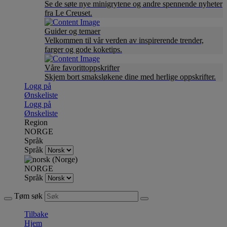
Se de søte nye minigrytene og andre spennende nyheter
fra Le Creuset.
Guider og temaer
Velkommen til vår verden av inspirerende trender,
farger og gode koketips.
Våre favorittoppskrifter
Skjem bort smaksløkene dine med herlige oppskrifter.
Logg på
Ønskeliste
Logg på
Ønskeliste
Region
NORGE
Språk
Språk
NORGE
Språk
Tøm søk
Tilbake
Hjem