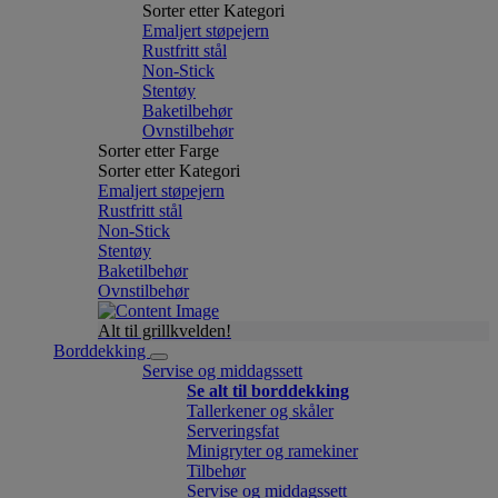
Sorter etter Kategori
Emaljert støpejern
Rustfritt stål
Non-Stick
Stentøy
Baketilbehør
Ovnstilbehør
Sorter etter Farge
Sorter etter Kategori
Emaljert støpejern
Rustfritt stål
Non-Stick
Stentøy
Baketilbehør
Ovnstilbehør
Alt til grillkvelden!
Borddekking
Servise og middagssett
Se alt til borddekking
Tallerkener og skåler
Serveringsfat
Minigryter og ramekiner
Tilbehør
Servise og middagssett