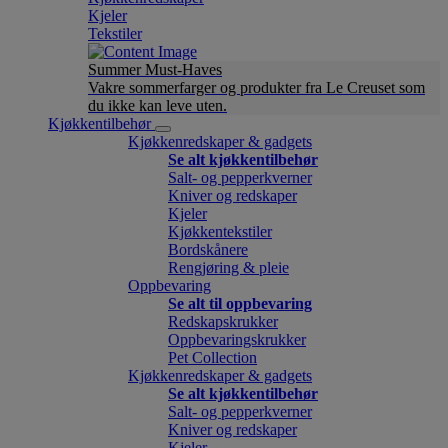
Kjeler
Tekstiler
Summer Must-Haves
Vakre sommerfarger og produkter fra Le Creuset som
du ikke kan leve uten.
Kjøkkentilbehør
Kjøkkenredskaper & gadgets
Se alt kjøkkentilbehør
Salt- og pepperkverner
Kniver og redskaper
Kjeler
Kjøkkentekstiler
Bordskånere
Rengjøring & pleie
Oppbevaring
Se alt til oppbevaring
Redskapskrukker
Oppbevaringskrukker
Pet Collection
Kjøkkenredskaper & gadgets
Se alt kjøkkentilbehør
Salt- og pepperkverner
Kniver og redskaper
Kjeler