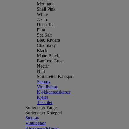
Meringue
Shell Pink
White
Azure
Deep Teal
Flint
Sea Salt
Bleu Riviera
Chambray
Black
Matte Black
Bamboo Green
Nectar
Nuit
Sorter etter Kategori
Stentøy
Vintilbehør
Kjøkkenredskaper
Kjeler
Tekstiler
Sorter etter Farge
Sorter etter Kategori
Stentøy
Vintilbehør
Kjøkkenredskaper