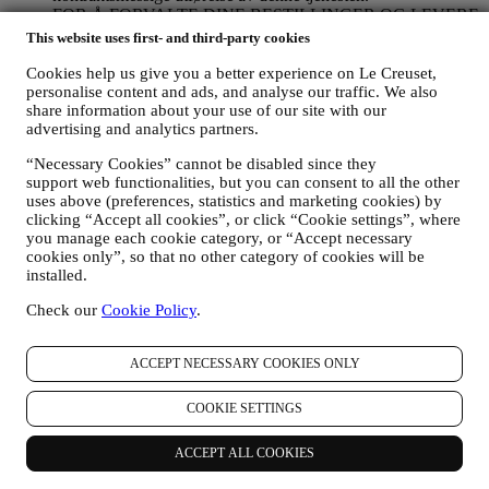
FOR Å FORVALTE DINE BESTILLINGER OG LEVERE
VÅRE PRODUKTER, TJENESTER OG BISTAND TIL
This website uses first- and third-party cookies
DEG
Vi vil bruke dine data til å forvalte kontraktsforholdet med
Cookies help us give you a better experience on Le Creuset,
personalise content and ads, and analyse our traffic. We also
deg, dine kjøp av produkter på nettstedet og/eller i en av våre
share information about your use of our site with our
Le Creuset butikker, din bruk av nettstedet, eventuelle
advertising and analytics partners.
etterfølgende ettersalgsbistand, eller din deltakelse i
konkurranser. Det kan være at vi må behandle enkelte data
“Necessary Cookies” cannot be disabled since they
om deg for våre administrative formål knyttet til
support web functionalities, but you can consent to all the other
kontraktsforholdet med deg inkludert regnskapsføring,
uses above (preferences, statistics and marketing cookies) by
regningsutskriving og revisjon, verifisering av betalingskort,
clicking “Accept all cookies”, or click “Cookie settings”, where
bedrageri-screening, trygghet, sikkerhet, systemtesting,
you manage each cookie category, or “Accept necessary
vedlikehold, og statistisk analyse, osv. Av og til kan vi ha
cookies only”, so that no other category of cookies will be
behov for å kontakte deg av administrative eller driftsmessige
installed.
grunner. For eksempel, for å sende deg bekreftelse på ditt
kjøp. Vi vil også bruke dine data til å svare på dine
Check our
Cookie Policy
.
forespørsler som sendes gjennom våre nettstedsskjemaer eller
andre kanaler. Denne behandlingsaktiviteten er basert på den
ACCEPT NECESSARY COOKIES ONLY
kontraktsmessige utførelse av våre e-handelstjenester.
FOR Å INFORMERE DEG OM NYHETER ELLER
TILBUD PÅ LE CREUSET-PRODUKTER
COOKIE SETTINGS
Dersom du har samtykket til det (for eksempel ved å abonnere
på nyhetsbrevet vårt når du oppretter en konto på nettstedet),
ACCEPT ALL COOKIES
vil vi sende deg markedsføringsmateriell og nyheter om
initiativer knyttet til Le Creuset, som er utarbeidet av