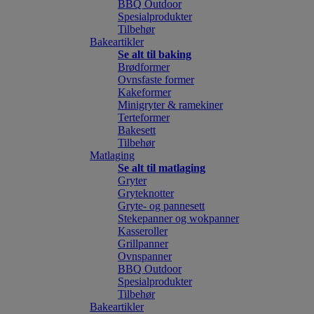
BBQ Outdoor
Spesialprodukter
Tilbehør
Bakeartikler
Se alt til baking
Brødformer
Ovnsfaste former
Kakeformer
Minigryter & ramekiner
Terteformer
Bakesett
Tilbehør
Matlaging
Se alt til matlaging
Gryter
Gryteknotter
Gryte- og pannesett
Stekepanner og wokpanner
Kasseroller
Grillpanner
Ovnspanner
BBQ Outdoor
Spesialprodukter
Tilbehør
Bakeartikler