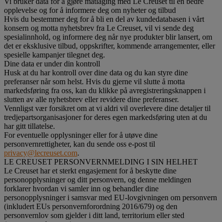
Vi bruker data for å gjøre matlaging med Le Creuset til en bedre
opplevelse og for å informere deg om nyheter og tilbud
Hvis du bestemmer deg for å bli en del av kundedatabasen i vårt
konsern og motta nyhetsbrev fra Le Creuset, vil vi sende deg
spesialinnhold, og informere deg når nye produkter blir lansert, om
det er eksklusive tilbud, oppskrifter, kommende arrangementer, eller
spesielle kampanjer tilegnet deg.
Dine data er under din kontroll
Husk at du har kontroll over dine data og du kan styre dine
preferanser når som helst. Hvis du gjerne vil slutte å motta
markedsføring fra oss, kan du klikke på avregistreringsknappen i
slutten av alle nyhetsbrev eller revidere dine preferanser.
Vennligst vær forsikret om at vi aldri vil overlevere dine detaljer til
tredjepartsorganisasjoner for deres egen markedsføring uten at du
har gitt tillatelse.
For eventuelle opplysninger eller for å utøve dine
personvernrettigheter, kan du sende oss e-post til
privacy@lecreuset.com
.
LE CREUSET PERSONVERNMELDING I SIN HELHET
Le Creuset har et sterkt engasjement for å beskytte dine
personopplysninger og ditt personvern, og denne meldingen
forklarer hvordan vi samler inn og behandler dine
personopplysninger i samsvar med EU-lovgivningen om personvern
(inkludert EUs personvernforordning 2016/679) og den
personvernlov som gjelder i ditt land, territorium eller sted