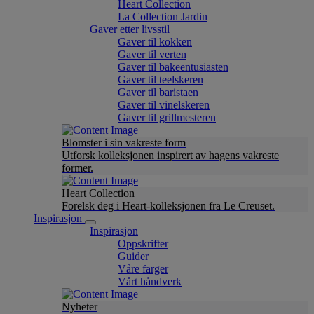
Heart Collection
La Collection Jardin
Gaver etter livsstil
Gaver til kokken
Gaver til verten
Gaver til bakeentusiasten
Gaver til teelskeren
Gaver til baristaen
Gaver til vinelskeren
Gaver til grillmesteren
Blomster i sin vakreste form
Utforsk kolleksjonen inspirert av hagens vakreste
former.
Heart Collection
Forelsk deg i Heart-kolleksjonen fra Le Creuset.
Inspirasjon
Inspirasjon
Oppskrifter
Guider
Våre farger
Vårt håndverk
Nyheter