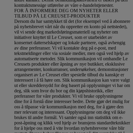
kontraktsmessige utførelse av våre e-handelstjenester.
FOR Å INFORMERE DEG OM NYHETER ELLER
TILBUD PÅ LE CREUSET-PRODUKTER
Dersom du har samtykket til det (for eksempel ved å abonnere
på nyhetsbrevet vårt når du oppretter en konto på nettstedet),
vil vi sende deg markedsføringsmateriell og nyheter om
initiativer knyttet til Le Creuset, som er utarbeidet av
konsernet datterselskaper og lokale partnere, også avhengig
av dine preferanser. Vi vil kontakte deg på e-post, med
tekstmeldinger eller via sosiale medier, men også ved hjelp av
automatiserte metoder. Slik kommunikasjon vil omhandle Le
Creusets produkter eller åpning av nye butikker, eksklusive
arrangementer, konkurranser, undersøkelser, demonstrasjoner
organisert av Le Creuset eller spesielle tilbud du kanskje er
interessert i å få høre om. Slik kommunikasjon kan være valgt
ut eller skreddersydd for deg basert på opplysninger vi har om
deg, slik som hvor du bor og din kjøpshistorikk, eller
preferanser for våre produkter. Vi vil bruke opplysningene
dine for å forstå dine interesser bedre. Dette gjør det mulig for
oss å tilpasse vår kommunikasjon med deg, for å gjøre den
mer relevant og interessant. Opplysningene om deg vil ikke
brukes til andre formål. Vi samler også inn statistikk om e-
post-åpning og klikk ved hjelp av bransjens standardteknikker
for å hjelpe oss med å vite hvordan nyhetsbrevene våre blir