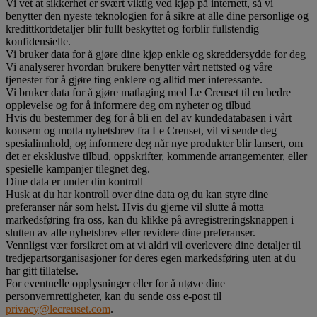
Vi vet at sikkerhet er svært viktig ved kjøp på internett, så vi
benytter den nyeste teknologien for å sikre at alle dine personlige og
kredittkortdetaljer blir fullt beskyttet og forblir fullstendig
konfidensielle.
Vi bruker data for å gjøre dine kjøp enkle og skreddersydde for deg
Vi analyserer hvordan brukere benytter vårt nettsted og våre
tjenester for å gjøre ting enklere og alltid mer interessante.
Vi bruker data for å gjøre matlaging med Le Creuset til en bedre
opplevelse og for å informere deg om nyheter og tilbud
Hvis du bestemmer deg for å bli en del av kundedatabasen i vårt
konsern og motta nyhetsbrev fra Le Creuset, vil vi sende deg
spesialinnhold, og informere deg når nye produkter blir lansert, om
det er eksklusive tilbud, oppskrifter, kommende arrangementer, eller
spesielle kampanjer tilegnet deg.
Dine data er under din kontroll
Husk at du har kontroll over dine data og du kan styre dine
preferanser når som helst. Hvis du gjerne vil slutte å motta
markedsføring fra oss, kan du klikke på avregistreringsknappen i
slutten av alle nyhetsbrev eller revidere dine preferanser.
Vennligst vær forsikret om at vi aldri vil overlevere dine detaljer til
tredjepartsorganisasjoner for deres egen markedsføring uten at du
har gitt tillatelse.
For eventuelle opplysninger eller for å utøve dine
personvernrettigheter, kan du sende oss e-post til
privacy@lecreuset.com
.