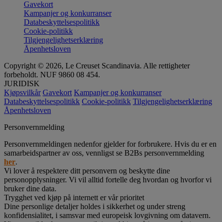
Gavekort
Kampanjer og konkurranser
Databeskyttelsespolitikk
Cookie-politikk
Tilgjengelighetserklæring
Åpenhetsloven
Copyright © 2026, Le Creuset Scandinavia. Alle rettigheter
forbeholdt. NUF 9860 08 454.
JURIDISK
Kjøpsvilkår
Gavekort
Kampanjer og konkurranser
Databeskyttelsespolitikk
Cookie-politikk
Tilgjengelighetserklæring
Åpenhetsloven
Personvernmelding
Personvernmeldingen nedenfor gjelder for forbrukere. Hvis du er en
samarbeidspartner av oss, vennligst se B2Bs personvernmelding
her
.
Vi lover å respektere ditt personvern og beskytte dine
personopplysninger. Vi vil alltid fortelle deg hvordan og hvorfor vi
bruker dine data.
Trygghet ved kjøp på internett er vår prioritet
Dine personlige detaljer holdes i sikkerhet og under streng
konfidensialitet, i samsvar med europeisk lovgivning om datavern.