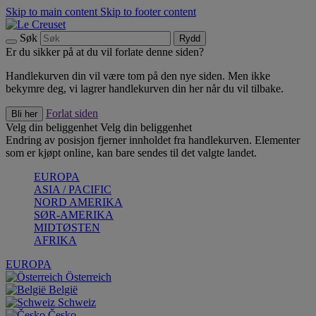
Skip to main content
Skip to footer content
Søk
Rydd
Er du sikker på at du vil forlate denne siden?
Handlekurven din vil være tom på den nye siden. Men ikke
bekymre deg, vi lagrer handlekurven din her når du vil tilbake.
Forlat siden
Bli her
Velg din beliggenhet
Velg din beliggenhet
Endring av posisjon fjerner innholdet fra handlekurven. Elementer
som er kjøpt online, kan bare sendes til det valgte landet.
EUROPA
ASIA / PACIFIC
NORD AMERIKA
SØR-AMERIKA
MIDTØSTEN
AFRIKA
EUROPA
Österreich
België
Schweiz
Česko