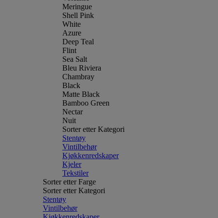
Meringue
Shell Pink
White
Azure
Deep Teal
Flint
Sea Salt
Bleu Riviera
Chambray
Black
Matte Black
Bamboo Green
Nectar
Nuit
Sorter etter Kategori
Stentøy
Vintilbehør
Kjøkkenredskaper
Kjeler
Tekstiler
Sorter etter Farge
Sorter etter Kategori
Stentøy
Vintilbehør
Kjøkkenredskaper