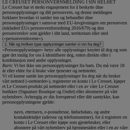
LE CREUSET PERSONVERNMELDING I SIN HELHET
Le Creuset har et sterkt engasjement for å beskytte dine
personopplysninger og ditt personvern, og denne meldingen
forklarer hvordan vi samler inn og behandler dine
personopplysninger i samsvar med EU-lovgivningen om personvern
(inkludert EUs personvernforordning 2016/679) og den
personvernlov som gjelder i ditt land, territorium eller sted
(«personvernlovene»).
1. Når og hvilken type opplysninger samler vi inn fra deg?
«Personopplysninger» betyr alle opplysninger knyttet til deg og som
gjør det mulig for oss å identifisere deg, enten direkte eller i
kombinasjon med andre opplysninger.
Barn
: Vi ber ikke om personopplysninger fra barn. Du må være 18
år eller eldre for å bruke våre tjenester og nettstedet.
Vi vil kunne samle inn personopplysninger fra deg når du bruker
vårt nettsted («nettstedet»), registrerer en konto i Le Creuset, kjøper
et Le Creuset-produkt på nettstedet eller i en av våre Le Creuset
butikker (Signature Boutique og Outlet) eller abonnerer på vårt
nyhetsbrev. Avhengig av din forespørsel eller ditt samtykke, kan
personopplysningene gjelde:
navn, etternavn, e-postadresse, fødselsdato, og andre
kontaktdetaljer (adresse og telefonnummer), for å registrere en
konto i Le Creuset eller kjøpe som gjestebruker, eller
abonnere på vårt nyhetsbrev på hjemmesiden eller i en av våre