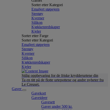
Garnet
Sorter etter Kategori
Emaljert støpejern
Stentøy
Kverner
Silikon
Kjøkkenredskaper
Kjeler
Sorter etter Farge
Sorter etter Kategori
Emaljert støpejern
Stentøy
Kverner
Silikon
Kjøkkenredskaper
Kjeler
Stilig oppbevaring for de friske krydderurtene din
Ta en titt på de flotte urtepottene og andre nyheter fra
Le Creuset.
Gaver
Gavekort
Gaveideer
Gavesett
Gaver under 500 kr.