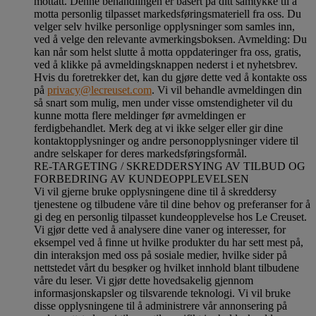
mottatt. Denne behandlingen er basert på ditt samtykke til å
motta personlig tilpasset markedsføringsmateriell fra oss. Du
velger selv hvilke personlige opplysninger som samles inn,
ved å velge den relevante avmerkingsboksen. Avmelding: Du
kan når som helst slutte å motta oppdateringer fra oss, gratis,
ved å klikke på avmeldingsknappen nederst i et nyhetsbrev.
Hvis du foretrekker det, kan du gjøre dette ved å kontakte oss
på
privacy@lecreuset.com
. Vi vil behandle avmeldingen din
så snart som mulig, men under visse omstendigheter vil du
kunne motta flere meldinger før avmeldingen er
ferdigbehandlet.
Merk deg at vi ikke selger eller gir dine
kontaktopplysninger og andre personopplysninger videre til
andre selskaper for deres markedsføringsformål
.
RE-TARGETING / SKREDDERSYING AV TILBUD OG
FORBEDRING AV KUNDEOPPLEVELSEN
Vi vil gjerne bruke opplysningene dine til å skreddersy
tjenestene og tilbudene våre til dine behov og preferanser for å
gi deg en personlig tilpasset kundeopplevelse hos Le Creuset.
Vi gjør dette ved å analysere dine vaner og interesser, for
eksempel ved å finne ut hvilke produkter du har sett mest på,
din interaksjon med oss på sosiale medier, hvilke sider på
nettstedet vårt du besøker og hvilket innhold blant tilbudene
våre du leser. Vi gjør dette hovedsakelig gjennom
informasjonskapsler og tilsvarende teknologi. Vi vil bruke
disse opplysningene til å administrere vår annonsering på