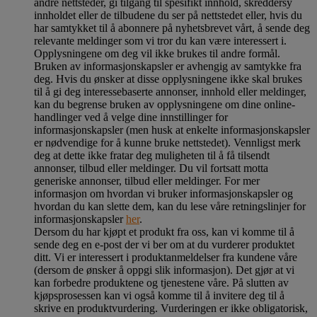
andre nettsteder, gi tilgang til spesifikt innhold, skreddersy
innholdet eller de tilbudene du ser på nettstedet eller, hvis du
har samtykket til å abonnere på nyhetsbrevet vårt, å sende deg
relevante meldinger som vi tror du kan være interessert i.
Opplysningene om deg vil ikke brukes til andre formål.
Bruken av informasjonskapsler er avhengig av samtykke fra
deg. Hvis du ønsker at disse opplysningene ikke skal brukes
til å gi deg interessebaserte annonser, innhold eller meldinger,
kan du begrense bruken av opplysningene om dine online-
handlinger ved å velge dine innstillinger for
informasjonskapsler (men husk at enkelte informasjonskapsler
er nødvendige for å kunne bruke nettstedet). Vennligst merk
deg at dette ikke fratar deg muligheten til å få tilsendt
annonser, tilbud eller meldinger. Du vil fortsatt motta
generiske annonser, tilbud eller meldinger. For mer
informasjon om hvordan vi bruker informasjonskapsler og
hvordan du kan slette dem, kan du lese våre retningslinjer for
informasjonskapsler
her
.
Dersom du har kjøpt et produkt fra oss, kan vi komme til å
sende deg en e-post der vi ber om at du vurderer produktet
ditt. Vi er interessert i produktanmeldelser fra kundene våre
(dersom de ønsker å oppgi slik informasjon). Det gjør at vi
kan forbedre produktene og tjenestene våre. På slutten av
kjøpsprosessen kan vi også komme til å invitere deg til å
skrive en produktvurdering. Vurderingen er ikke obligatorisk,