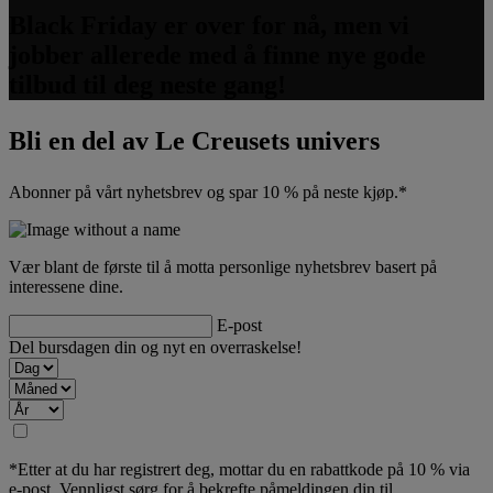
Black Friday er over for nå, men vi
jobber allerede med å finne nye gode
tilbud til deg neste gang!
Bli en del av Le Creusets univers
Abonner på vårt nyhetsbrev og spar 10 % på neste kjøp.*
Vær blant de første til å motta personlige nyhetsbrev basert på
interessene dine.
E-post
Del bursdagen din og nyt en overraskelse!
*Etter at du har registrert deg, mottar du en rabattkode på 10 % via
e-post. Vennligst sørg for å bekrefte påmeldingen din til