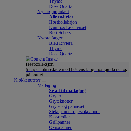
Thyme
Rose Quartz
Nytt og populært
Alle nyheter
Høstkolleksjon
Kun hos Le Creuset
Best Sellers
Nyeste farger
Bleu Riviera
Thyme
Rose Quartz
Høstkolleksjon
Skap en atmosfære med høstens farger på kjøkkenet og
på bordet.
Kjøkkenutstyr
Matlaging
Se alt til matlaging
Gryter
Gryteknotter
Gryte- og pannesett
Stekepanner og wokpanner
Kasseroller
Grillpanner
Ovnspanner