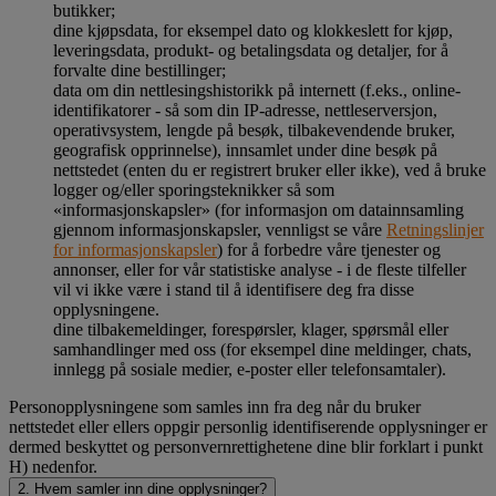
butikker;
dine kjøpsdata, for eksempel dato og klokkeslett for kjøp,
leveringsdata, produkt- og betalingsdata og detaljer, for å
forvalte dine bestillinger;
data om din nettlesingshistorikk på internett (f.eks., online-
identifikatorer - så som din IP-adresse, nettleserversjon,
operativsystem, lengde på besøk, tilbakevendende bruker,
geografisk opprinnelse), innsamlet under dine besøk på
nettstedet (enten du er registrert bruker eller ikke), ved å bruke
logger og/eller sporingsteknikker så som
«informasjonskapsler» (for informasjon om datainnsamling
gjennom informasjonskapsler, vennligst se våre
Retningslinjer
for informasjonskapsler
) for å forbedre våre tjenester og
annonser, eller for vår statistiske analyse - i de fleste tilfeller
vil vi ikke være i stand til å identifisere deg fra disse
opplysningene.
dine tilbakemeldinger, forespørsler, klager, spørsmål eller
samhandlinger med oss (for eksempel dine meldinger, chats,
innlegg på sosiale medier, e-poster eller telefonsamtaler).
Personopplysningene som samles inn fra deg når du bruker
nettstedet eller ellers oppgir personlig identifiserende opplysninger er
dermed beskyttet og personvernrettighetene dine blir forklart i punkt
H) nedenfor.
2. Hvem samler inn dine opplysninger?