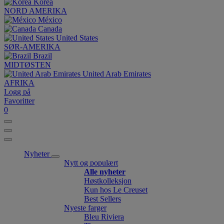
Korea
NORD AMERIKA
México
Canada
United States
SØR-AMERIKA
Brazil
MIDTØSTEN
United Arab Emirates
AFRIKA
Logg på
Favoritter
0
Nyheter
Nytt og populært
Alle nyheter
Høstkolleksjon
Kun hos Le Creuset
Best Sellers
Nyeste farger
Bleu Riviera