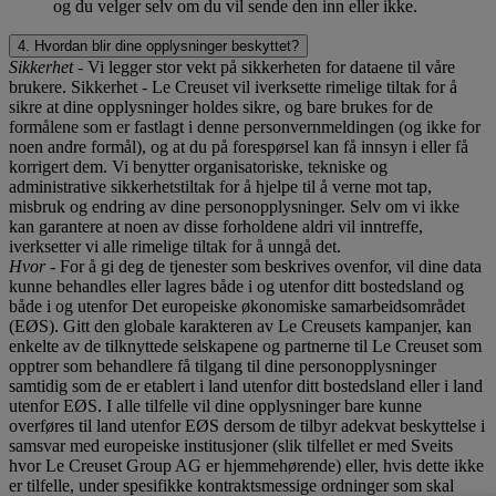
og du velger selv om du vil sende den inn eller ikke.
4. Hvordan blir dine opplysninger beskyttet?
Sikkerhet
- Vi legger stor vekt på sikkerheten for dataene til våre
brukere. Sikkerhet - Le Creuset vil iverksette rimelige tiltak for å
sikre at dine opplysninger holdes sikre, og bare brukes for de
formålene som er fastlagt i denne personvernmeldingen (og ikke for
noen andre formål), og at du på forespørsel kan få innsyn i eller få
korrigert dem. Vi benytter organisatoriske, tekniske og
administrative sikkerhetstiltak for å hjelpe til å verne mot tap,
misbruk og endring av dine personopplysninger. Selv om vi ikke
kan garantere at noen av disse forholdene aldri vil inntreffe,
iverksetter vi alle rimelige tiltak for å unngå det.
Hvor
- For å gi deg de tjenester som beskrives ovenfor, vil dine data
kunne behandles eller lagres både i og utenfor ditt bostedsland og
både i og utenfor Det europeiske økonomiske samarbeidsområdet
(EØS). Gitt den globale karakteren av Le Creusets kampanjer, kan
enkelte av de tilknyttede selskapene og partnerne til Le Creuset som
opptrer som behandlere få tilgang til dine personopplysninger
samtidig som de er etablert i land utenfor ditt bostedsland eller i land
utenfor EØS. I alle tilfelle vil dine opplysninger bare kunne
overføres til land utenfor EØS dersom de tilbyr adekvat beskyttelse i
samsvar med europeiske institusjoner (slik tilfellet er med Sveits
hvor Le Creuset Group AG er hjemmehørende) eller, hvis dette ikke
er tilfelle, under spesifikke kontraktsmessige ordninger som skal