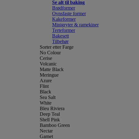
Se alt til baking
Brødformer
Ovnsfaste former
Kakeformer
Minigryter & ramekiner
Terteformer
Bakesett
Tilbehør
Sorter etter Farge
No Colour
Cerise
Volcanic
Matte Black
Meringue
Azure
Flint
Black
Sea Salt
White
Bleu Riviera
Deep Teal
Shell Pink
Bamboo Green
Nectar
Garnet