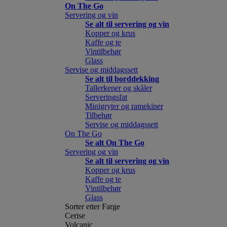
On The Go
Servering og vin
Se alt til servering og vin
Kopper og krus
Kaffe og te
Vintilbehør
Glass
Servise og middagssett
Se alt til borddekking
Tallerkener og skåler
Serveringsfat
Minigryter og ramekiner
Tilbehør
Servise og middagssett
On The Go
Se alt On The Go
Servering og vin
Se alt til servering og vin
Kopper og krus
Kaffe og te
Vintilbehør
Glass
Sorter etter Farge
Cerise
Volcanic