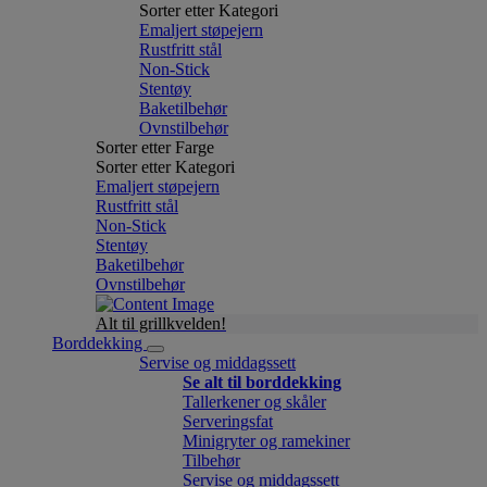
Sorter etter Kategori
Emaljert støpejern
Rustfritt stål
Non-Stick
Stentøy
Baketilbehør
Ovnstilbehør
Sorter etter Farge
Sorter etter Kategori
Emaljert støpejern
Rustfritt stål
Non-Stick
Stentøy
Baketilbehør
Ovnstilbehør
Alt til grillkvelden!
Borddekking
Servise og middagssett
Se alt til borddekking
Tallerkener og skåler
Serveringsfat
Minigryter og ramekiner
Tilbehør
Servise og middagssett