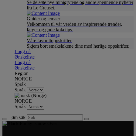
Se de søte nye minigrytene og andre spennende nyheter
fra Le Creuset.
Guider og temaer
Velkommen til vår verden av inspirerende trender,
farger og gode koketips.
Våre favorittoppskrifter
Skjem bort smaksløkene dine med herlige oppskrifter.
Logg på
Ønskeliste
Logg på
Ønskeliste
Region
NORGE
Språk
Språk
NORGE
Språk
Tøm søk