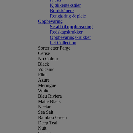
Kjøkkentekstiler
Bordskånere
Rengjøring & pleie
Oppbevaring
Se alt til oppbevaring
Redskapskrukker
Oppbevaringskrukker
Pet Collection
Sorter etter Farge
Cerise
No Colour
Black
Volcanic
Flint
Azure
Meringue
White
Bleu Riviera
Matte Black
Nectar
Sea Salt
Bamboo Green
Deep Teal
Nuit