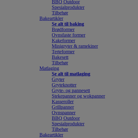
BBQ Outdoor
Spesialprodukter
Tilbehør
Bakeartikler
Se alt til baking
Brødformer
Ovnsfaste former
Kakeformer
Minigryter & ramekiner
Terteformer
Bakesett
Tilbehør
Matlaging
Se alt til matlaging
Gryter
Gryteknotter
Gryte- og pannesett
Stekepanner og wokpanner
Kasseroller
Grillpanner
Ovnspanner
BBQ Outdoor
Spesialprodukter
Tilbehør
Bakeartikler