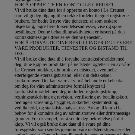
FOR Å OPPRETTE EN KONTO I LE CREUSET
Vi vil bruke dine data for å opprette en konto i Le Creuset
som vil gi deg tilgang til en rekke fordeler tilegnet registrerte
brukere, for bedre å nyte våre tjenester, så som raskere
utsjekking, lagre flere forsendelsesadresser, vise og spore
bestillinger. Denne behandlingsaktiviteten er basert på den
kontraktsmessige utførelse av denne tjenesten.
FOR Å FORVALTE DINE BESTILLINGER OG LEVERE
VÅRE PRODUKTER, TJENESTER OG BISTAND TIL
DEG
Vi vil bruke dine data til å forvalte kontraktsforholdet med
deg, dine kjøp av produkter på nettstedet og/eller i en av våre
Le Creuset butikker, din bruk av nettstedet, eventuelle
etterfølgende ettersalgsbistand, eller din deltakelse i
konkurranser. Det kan være at vi må behandle enkelte data
om deg for våre administrative formål knyttet til
kontraktsforholdet med deg inkludert regnskapsføring,
regningsutskriving og revisjon, verifisering av betalingskort,
bedrageri-screening, trygghet, sikkerhet, systemtesting,
vedlikehold, og statistisk analyse, osv. Av og til kan vi ha
behov for å kontakte deg av administrative eller driftsmessige
grunner. For eksempel, for å sende deg bekreftelse på ditt
kjøp. Vi vil også bruke dine data til å svare på dine
forespørsler som sendes gjennom våre nettstedsskjemaer eller
andre kanaler. Denne behandlingsaktiviteten er basert på den