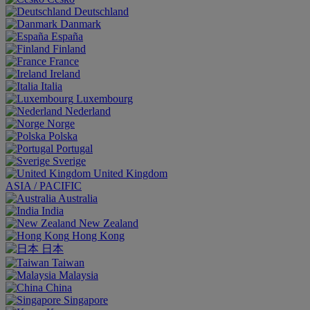
Deutschland
Danmark
España
Finland
France
Ireland
Italia
Luxembourg
Nederland
Norge
Polska
Portugal
Sverige
United Kingdom
ASIA / PACIFIC
Australia
India
New Zealand
Hong Kong
日本
Taiwan
Malaysia
China
Singapore