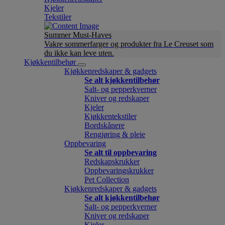
Kjeler
Tekstiler
Summer Must-Haves
Vakre sommerfarger og produkter fra Le Creuset som
du ikke kan leve uten.
Kjøkkentilbehør
Kjøkkenredskaper & gadgets
Se alt kjøkkentilbehør
Salt- og pepperkverner
Kniver og redskaper
Kjeler
Kjøkkentekstiler
Bordskånere
Rengjøring & pleie
Oppbevaring
Se alt til oppbevaring
Redskapskrukker
Oppbevaringskrukker
Pet Collection
Kjøkkenredskaper & gadgets
Se alt kjøkkentilbehør
Salt- og pepperkverner
Kniver og redskaper
Kjeler