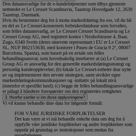
Den dataansvarlige for de e-handelstjenester som tilbys gjennom
nettstedet er Le Creuset Scandinavia, Taastrup Hovedgade 12, 2630
Taastrup, Danmark.
Hvis du bestemmer deg for å motta markedsføring fra oss, vil du bli
en del av Le Creuset-konsernets forbrukerdatabase som forvaltes,
som felles dataansvarlig, av Le Creuset Creuset Scandinavia og Le
Creuset Group AG, med registrert kontor i Neuhofstrasse 4, Baar,
Zugo, 6340 Sveits (deres utnevnte representant i EU er Le Creuset
SL, NUF B62153630, med kontorer i Paseo de Gracia 9 2º, 08007
Barcelona, Spania), som basert på en avtale om felles
behandlingsansvar, som hovedsakelig innebærer at (a) Le Creuset
Group AG er ansvarlig for den generelle markedsføringsstrategi og
personlig kundeopplevelse; (b) lokale Le Creuset-enheter drar nytte
av og implementerer den nevnte strategien, samt utvikler egne
markedsføringskommunikasjoner og -initiativ på lokalt nivå
(innenfor et spesifikt land); (c) begge de felles behandlingsansvarlige
er pålagt å håndtere forespørsler om den registrertes rettigheter.
3. Hvorfor samler vi inn disse opplysningene?
Vi vil kunne behandle dine data for følgende formål:
FOR VÅRE JURIDISKE FORPLIKTELSER
Det kan være at vi må behandle enkelte data om deg for å
oppfylle våre juridiske forpliktelser og andre forpliktelser som
oppstår på grunnlag av instruksjoner som mottas fra
myndighetene.