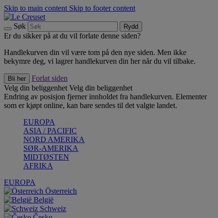
Skip to main content
Skip to footer content
Søk
Rydd
Er du sikker på at du vil forlate denne siden?
Handlekurven din vil være tom på den nye siden. Men ikke
bekymre deg, vi lagrer handlekurven din her når du vil tilbake.
Forlat siden
Bli her
Velg din beliggenhet
Velg din beliggenhet
Endring av posisjon fjerner innholdet fra handlekurven. Elementer
som er kjøpt online, kan bare sendes til det valgte landet.
EUROPA
ASIA / PACIFIC
NORD AMERIKA
SØR-AMERIKA
MIDTØSTEN
AFRIKA
EUROPA
Österreich
België
Schweiz
Česko