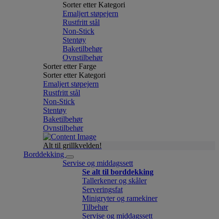
Sorter etter Kategori
Emaljert støpejern
Rustfritt stål
Non-Stick
Stentøy
Baketilbehør
Ovnstilbehør
Sorter etter Farge
Sorter etter Kategori
Emaljert støpejern
Rustfritt stål
Non-Stick
Stentøy
Baketilbehør
Ovnstilbehør
Alt til grillkvelden!
Borddekking
Servise og middagssett
Se alt til borddekking
Tallerkener og skåler
Serveringsfat
Minigryter og ramekiner
Tilbehør
Servise og middagssett