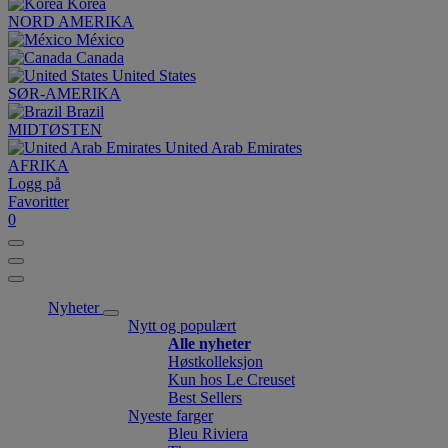
Korea
NORD AMERIKA
México
Canada
United States
SØR-AMERIKA
Brazil
MIDTØSTEN
United Arab Emirates
AFRIKA
Logg på
Favoritter
0
Nyheter
Nytt og populært
Alle nyheter
Høstkolleksjon
Kun hos Le Creuset
Best Sellers
Nyeste farger
Bleu Riviera