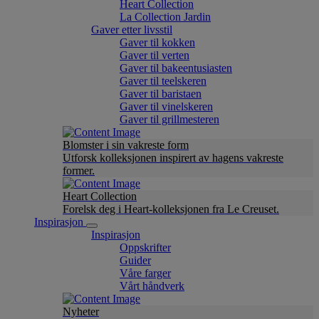
Heart Collection
La Collection Jardin
Gaver etter livsstil
Gaver til kokken
Gaver til verten
Gaver til bakeentusiasten
Gaver til teelskeren
Gaver til baristaen
Gaver til vinelskeren
Gaver til grillmesteren
Blomster i sin vakreste form
Utforsk kolleksjonen inspirert av hagens vakreste
former.
Heart Collection
Forelsk deg i Heart-kolleksjonen fra Le Creuset.
Inspirasjon
Inspirasjon
Oppskrifter
Guider
Våre farger
Vårt håndverk
Nyheter