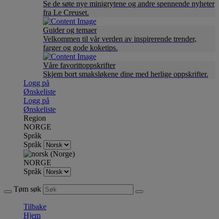
Se de søte nye minigrytene og andre spennende nyheter
fra Le Creuset.
Guider og temaer
Velkommen til vår verden av inspirerende trender,
farger og gode koketips.
Våre favorittoppskrifter
Skjem bort smaksløkene dine med herlige oppskrifter.
Logg på
Ønskeliste
Logg på
Ønskeliste
Region
NORGE
Språk
Språk
NORGE
Språk
Tøm søk
Tilbake
Hjem