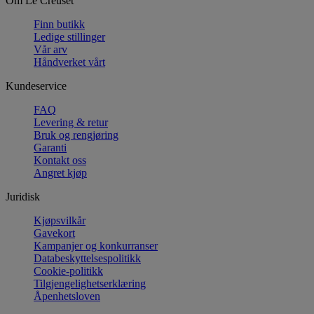
Om Le Creuset
Finn butikk
Ledige stillinger
Vår arv
Håndverket vårt
Kundeservice
FAQ
Levering & retur
Bruk og rengjøring
Garanti
Kontakt oss
Angret kjøp
Juridisk
Kjøpsvilkår
Gavekort
Kampanjer og konkurranser
Databeskyttelsespolitikk
Cookie-politikk
Tilgjengelighetserklæring
Åpenhetsloven