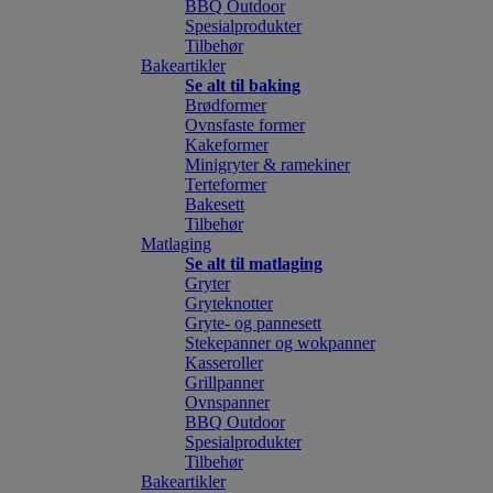
BBQ Outdoor
Spesialprodukter
Tilbehør
Bakeartikler
Se alt til baking
Brødformer
Ovnsfaste former
Kakeformer
Minigryter & ramekiner
Terteformer
Bakesett
Tilbehør
Matlaging
Se alt til matlaging
Gryter
Gryteknotter
Gryte- og pannesett
Stekepanner og wokpanner
Kasseroller
Grillpanner
Ovnspanner
BBQ Outdoor
Spesialprodukter
Tilbehør
Bakeartikler