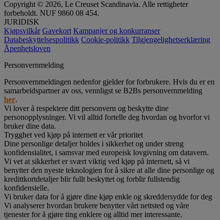
Copyright © 2026, Le Creuset Scandinavia. Alle rettigheter
forbeholdt. NUF 9860 08 454.
JURIDISK
Kjøpsvilkår
Gavekort
Kampanjer og konkurranser
Databeskyttelsespolitikk
Cookie-politikk
Tilgjengelighetserklæring
Åpenhetsloven
Personvernmelding
Personvernmeldingen nedenfor gjelder for forbrukere. Hvis du er en
samarbeidspartner av oss, vennligst se B2Bs personvernmelding
her
.
Vi lover å respektere ditt personvern og beskytte dine
personopplysninger. Vi vil alltid fortelle deg hvordan og hvorfor vi
bruker dine data.
Trygghet ved kjøp på internett er vår prioritet
Dine personlige detaljer holdes i sikkerhet og under streng
konfidensialitet, i samsvar med europeisk lovgivning om datavern.
Vi vet at sikkerhet er svært viktig ved kjøp på internett, så vi
benytter den nyeste teknologien for å sikre at alle dine personlige og
kredittkortdetaljer blir fullt beskyttet og forblir fullstendig
konfidensielle.
Vi bruker data for å gjøre dine kjøp enkle og skreddersydde for deg
Vi analyserer hvordan brukere benytter vårt nettsted og våre
tjenester for å gjøre ting enklere og alltid mer interessante.