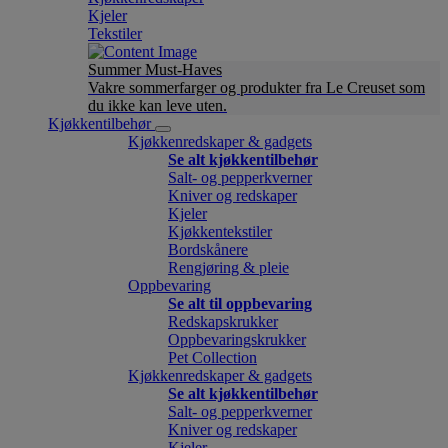
Kjeler
Tekstiler
Summer Must-Haves
Vakre sommerfarger og produkter fra Le Creuset som
du ikke kan leve uten.
Kjøkkentilbehør
Kjøkkenredskaper & gadgets
Se alt kjøkkentilbehør
Salt- og pepperkverner
Kniver og redskaper
Kjeler
Kjøkkentekstiler
Bordskånere
Rengjøring & pleie
Oppbevaring
Se alt til oppbevaring
Redskapskrukker
Oppbevaringskrukker
Pet Collection
Kjøkkenredskaper & gadgets
Se alt kjøkkentilbehør
Salt- og pepperkverner
Kniver og redskaper
Kjeler