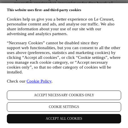
geografisk opprinnelse), innsamlet under dine besøk på
nettstedet (enten du er registrert bruker eller ikke), ved å bruke
This website uses first- and third-party cookies
logger og/eller sporingsteknikker så som
«informasjonskapsler» (for informasjon om datainnsamling
Cookies help us give you a better experience on Le Creuset,
gjennom informasjonskapsler, vennligst se våre
Retningslinjer
personalise content and ads, and analyse our traffic. We also
for informasjonskapsler
) for å forbedre våre tjenester og
share information about your use of our site with our
advertising and analytics partners.
annonser, eller for vår statistiske analyse - i de fleste tilfeller
vil vi ikke være i stand til å identifisere deg fra disse
“Necessary Cookies” cannot be disabled since they
opplysningene.
support web functionalities, but you can consent to all the other
dine tilbakemeldinger, forespørsler, klager, spørsmål eller
uses above (preferences, statistics and marketing cookies) by
samhandlinger med oss (for eksempel dine meldinger, chats,
clicking “Accept all cookies”, or click “Cookie settings”, where
innlegg på sosiale medier, e-poster eller telefonsamtaler).
you manage each cookie category, or “Accept necessary
cookies only”, so that no other category of cookies will be
Personopplysningene som samles inn fra deg når du bruker
installed.
nettstedet eller ellers oppgir personlig identifiserende opplysninger er
dermed beskyttet og personvernrettighetene dine blir forklart i punkt
Check our
Cookie Policy
.
H) nedenfor.
2. Hvem samler inn dine opplysninger?
ACCEPT NECESSARY COOKIES ONLY
Den dataansvarlige for de e-handelstjenester som tilbys gjennom
nettstedet er Le Creuset Scandinavia, Taastrup Hovedgade 12, 2630
Taastrup, Danmark.
COOKIE SETTINGS
Hvis du bestemmer deg for å motta markedsføring fra oss, vil du bli
en del av Le Creuset-konsernets forbrukerdatabase som forvaltes,
ACCEPT ALL COOKIES
som felles dataansvarlig, av Le Creuset Creuset Scandinavia og Le
Creuset Group AG, med registrert kontor i Neuhofstrasse 4, Baar,