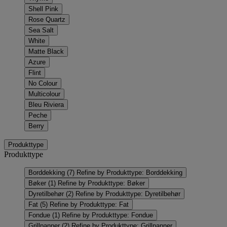
Shell Pink
Rose Quartz
Sea Salt
White
Matte Black
Azure
Flint
No Colour
Multicolour
Bleu Riviera
Peche
Berry
Produkttype
Produkttype
Borddekking
(7)
Refine by Produkttype: Borddekking
Bøker
(1)
Refine by Produkttype: Bøker
Dyretilbehør
(2)
Refine by Produkttype: Dyretilbehør
Fat
(5)
Refine by Produkttype: Fat
Fondue
(1)
Refine by Produkttype: Fondue
Grillpanner
(2)
Refine by Produkttype: Grillpanner