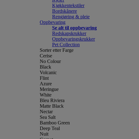
Kjøkkentekstiler
Bordskånere
Rengjøring & pleie
Oppbevaring
Se alt til oppbevaring
Redskapskrukker
Oppbevaringskrukker
Pet Collection
Sorter etter Farge
Cerise
No Colour
Black
Volcanic
Flint
Azure
Meringue
White
Bleu Riviera
Matte Black
Nectar
Sea Salt
Bamboo Green
Deep Teal
Nuit