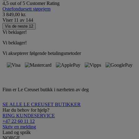
4,5 out of 5 Customer Rating
Ostefonduesett støpejern
3 849,00 kr.
Viser
11
av
144
Vis de neste 12
Vi beklager!
Vi beklager!
Vi aksepterer følgende betalingsmetoder
Finn er Le Creuset butikk i nærheten av deg
SE ALLE LE CREUSET BUTIKKER
Har du behov for hjelp?
RING KUNDESERVICE
+47 22 60 11 12
Skriv en melding
Land og språk
NORGE