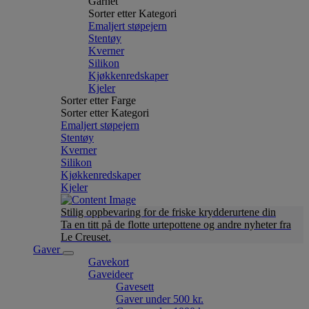
Garnet
Sorter etter Kategori
Emaljert støpejern
Stentøy
Kverner
Silikon
Kjøkkenredskaper
Kjeler
Sorter etter Farge
Sorter etter Kategori
Emaljert støpejern
Stentøy
Kverner
Silikon
Kjøkkenredskaper
Kjeler
Stilig oppbevaring for de friske krydderurtene din
Ta en titt på de flotte urtepottene og andre nyheter fra
Le Creuset.
Gaver
Gavekort
Gaveideer
Gavesett
Gaver under 500 kr.