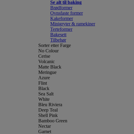
Se alt til baking
Brødformer
Ovnsfaste former
Kakeformer
Minigryter & ramekiner
Terteformer
Bakesett
Tilbehør
Sorter etter Farge
No Colour
Cerise
Volcanic
Matte Black
Meringue
Azure
Flint
Black
Sea Salt
White
Bleu Riviera
Deep Teal
Shell Pink
Bamboo Green
Nectar
Garnet