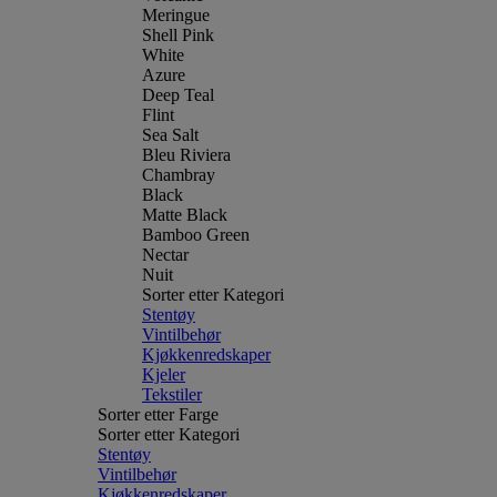
Meringue
Shell Pink
White
Azure
Deep Teal
Flint
Sea Salt
Bleu Riviera
Chambray
Black
Matte Black
Bamboo Green
Nectar
Nuit
Sorter etter Kategori
Stentøy
Vintilbehør
Kjøkkenredskaper
Kjeler
Tekstiler
Sorter etter Farge
Sorter etter Kategori
Stentøy
Vintilbehør
Kjøkkenredskaper