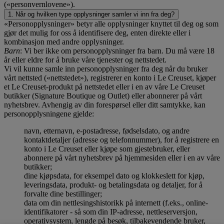
(«personvernlovene»).
1. Når og hvilken type opplysninger samler vi inn fra deg?
«Personopplysninger» betyr alle opplysninger knyttet til deg og som
gjør det mulig for oss å identifisere deg, enten direkte eller i
kombinasjon med andre opplysninger.
Barn
: Vi ber ikke om personopplysninger fra barn. Du må være 18
år eller eldre for å bruke våre tjenester og nettstedet.
Vi vil kunne samle inn personopplysninger fra deg når du bruker
vårt nettsted («nettstedet»), registrerer en konto i Le Creuset, kjøper
et Le Creuset-produkt på nettstedet eller i en av våre Le Creuset
butikker (Signature Boutique og Outlet) eller abonnerer på vårt
nyhetsbrev. Avhengig av din forespørsel eller ditt samtykke, kan
personopplysningene gjelde:
navn, etternavn, e-postadresse, fødselsdato, og andre
kontaktdetaljer (adresse og telefonnummer), for å registrere en
konto i Le Creuset eller kjøpe som gjestebruker, eller
abonnere på vårt nyhetsbrev på hjemmesiden eller i en av våre
butikker;
dine kjøpsdata, for eksempel dato og klokkeslett for kjøp,
leveringsdata, produkt- og betalingsdata og detaljer, for å
forvalte dine bestillinger;
data om din nettlesingshistorikk på internett (f.eks., online-
identifikatorer - så som din IP-adresse, nettleserversjon,
operativsystem, lengde på besøk, tilbakevendende bruker,