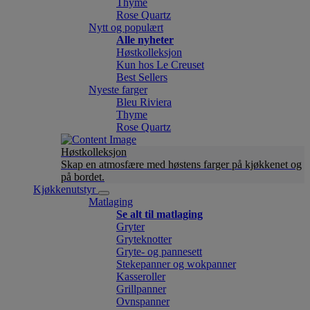
Thyme
Rose Quartz
Nytt og populært
Alle nyheter
Høstkolleksjon
Kun hos Le Creuset
Best Sellers
Nyeste farger
Bleu Riviera
Thyme
Rose Quartz
Høstkolleksjon
Skap en atmosfære med høstens farger på kjøkkenet og
på bordet.
Kjøkkenutstyr
Matlaging
Se alt til matlaging
Gryter
Gryteknotter
Gryte- og pannesett
Stekepanner og wokpanner
Kasseroller
Grillpanner
Ovnspanner