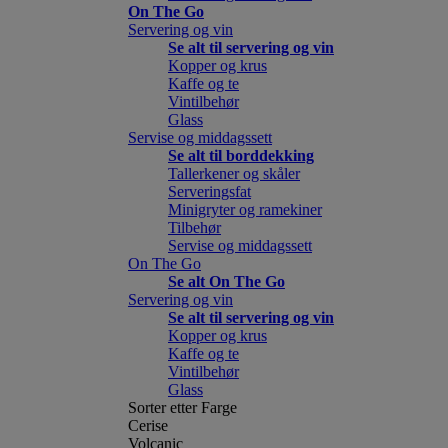
On The Go
Servering og vin
Se alt til servering og vin
Kopper og krus
Kaffe og te
Vintilbehør
Glass
Servise og middagssett
Se alt til borddekking
Tallerkener og skåler
Serveringsfat
Minigryter og ramekiner
Tilbehør
Servise og middagssett
On The Go
Se alt On The Go
Servering og vin
Se alt til servering og vin
Kopper og krus
Kaffe og te
Vintilbehør
Glass
Sorter etter Farge
Cerise
Volcanic