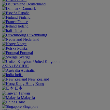
Deutschland
Danmark
España
Finland
France
Ireland
Italia
Luxembourg
Nederland
Norge
Polska
Portugal
Sverige
United Kingdom
ASIA / PACIFIC
Australia
India
New Zealand
Hong Kong
日本
Taiwan
Malaysia
China
Singapore