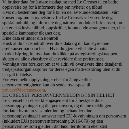
Vi bruker data for å gjøre matlaging med Le Creuset til en bedre
opplevelse og for å informere deg om nyheter og tilbud
Hvis du bestemmer deg for å bli en del av kundedatabasen i vårt
konsern og motta nyhetsbrev fra Le Creuset, vil vi sende deg
spesialinnhold, og informere deg når nye produkter blir lansert, om
det er eksklusive tilbud, oppskrifter, kommende arrangementer, eller
spesielle kampanjer tilegnet deg.
Dine data er under din kontroll
Husk at du har kontroll over dine data og du kan styre dine
preferanser når som helst. Hvis du gjerne vil slutte å motta
markedsføring fra oss, kan du klikke på avregistreringsknappen i
slutten av alle nyhetsbrev eller revidere dine preferanser.
Vennligst vær forsikret om at vi aldri vil overlevere dine detaljer til
tredjepartsorganisasjoner for deres egen markedsføring uten at du
har gitt tillatelse.
For eventuelle opplysninger eller for å utøve dine
personvernrettigheter, kan du sende oss e-post til
privacy@lecreuset.com
.
LE CREUSET PERSONVERNMELDING I SIN HELHET
Le Creuset har et sterkt engasjement for å beskytte dine
personopplysninger og ditt personvern, og denne meldingen
forklarer hvordan vi samler inn og behandler dine
personopplysninger i samsvar med EU-lovgivningen om personvern
(inkludert EUs personvernforordning 2016/679) og den
personvernlov som gjelder i ditt land, territorium eller sted