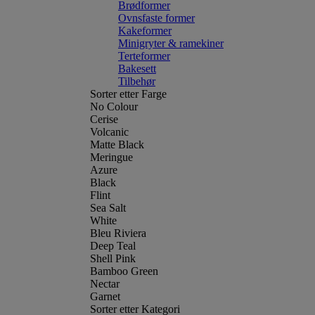
Brødformer
Ovnsfaste former
Kakeformer
Minigryter & ramekiner
Terteformer
Bakesett
Tilbehør
Sorter etter Farge
No Colour
Cerise
Volcanic
Matte Black
Meringue
Azure
Black
Flint
Sea Salt
White
Bleu Riviera
Deep Teal
Shell Pink
Bamboo Green
Nectar
Garnet
Sorter etter Kategori