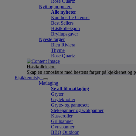
Rose Quartz
Nytt og populært
Alle nyheter
Kun hos Le Creuset
Best Sellers
Høstkolleksjon
Bryllupsgaver
Nyeste farger
Bleu Riviera
Thyme
Rose Quartz
Høstkolleksjon
Skap en atmosfære med høstens farger på kjøkkenet og p
Kjøkkenutstyr
Matlaging
Se alt til matlaging
Gryter
Gryteknotter
Gryte- og pannesett
Stekepanner og wokpanner
Kasseroller
Grillpanner
Ovnspanner
BBQ Outdoor