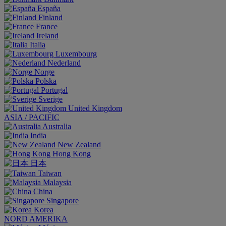
España
Finland
France
Ireland
Italia
Luxembourg
Nederland
Norge
Polska
Portugal
Sverige
United Kingdom
ASIA / PACIFIC
Australia
India
New Zealand
Hong Kong
日本
Taiwan
Malaysia
China
Singapore
Korea
NORD AMERIKA