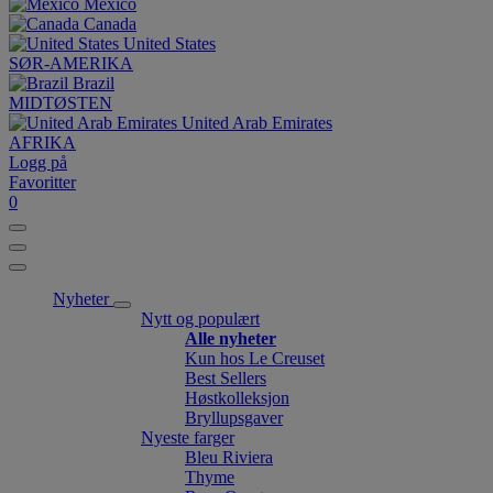
México
Canada
United States
SØR-AMERIKA
Brazil
MIDTØSTEN
United Arab Emirates
AFRIKA
Logg på
Favoritter
0
Nyheter
Nytt og populært
Alle nyheter
Kun hos Le Creuset
Best Sellers
Høstkolleksjon
Bryllupsgaver
Nyeste farger
Bleu Riviera
Thyme