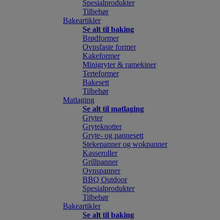
Spesialprodukter
Tilbehør
Bakeartikler
Se alt til baking
Brødformer
Ovnsfaste former
Kakeformer
Minigryter & ramekiner
Terteformer
Bakesett
Tilbehør
Matlaging
Se alt til matlaging
Gryter
Gryteknotter
Gryte- og pannesett
Stekepanner og wokpanner
Kasseroller
Grillpanner
Ovnspanner
BBQ Outdoor
Spesialprodukter
Tilbehør
Bakeartikler
Se alt til baking