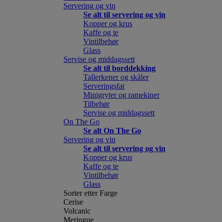
Servering og vin
Se alt til servering og vin
Kopper og krus
Kaffe og te
Vintilbehør
Glass
Servise og middagssett
Se alt til borddekking
Tallerkener og skåler
Serveringsfat
Minigryter og ramekiner
Tilbehør
Servise og middagssett
On The Go
Se alt On The Go
Servering og vin
Se alt til servering og vin
Kopper og krus
Kaffe og te
Vintilbehør
Glass
Sorter etter Farge
Cerise
Volcanic
Meringue