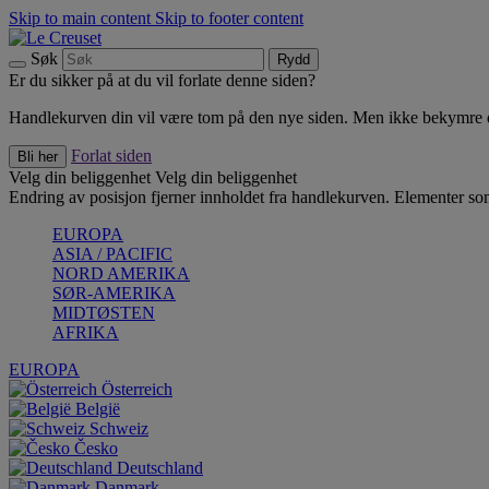
Skip to main content
Skip to footer content
Søk
Rydd
Er du sikker på at du vil forlate denne siden?
Handlekurven din vil være tom på den nye siden. Men ikke bekymre deg
Forlat siden
Bli her
Velg din beliggenhet
Velg din beliggenhet
Endring av posisjon fjerner innholdet fra handlekurven. Elementer som 
EUROPA
ASIA / PACIFIC
NORD AMERIKA
SØR-AMERIKA
MIDTØSTEN
AFRIKA
EUROPA
Österreich
België
Schweiz
Česko
Deutschland
Danmark