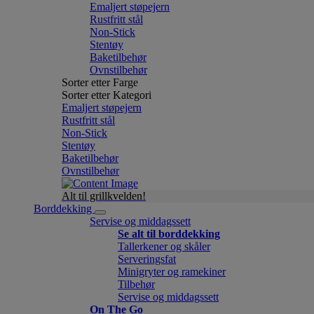
Emaljert støpejern
Rustfritt stål
Non-Stick
Stentøy
Baketilbehør
Ovnstilbehør
Sorter etter Farge
Sorter etter Kategori
Emaljert støpejern
Rustfritt stål
Non-Stick
Stentøy
Baketilbehør
Ovnstilbehør
Alt til grillkvelden!
Borddekking
Servise og middagssett
Se alt til borddekking
Tallerkener og skåler
Serveringsfat
Minigryter og ramekiner
Tilbehør
Servise og middagssett
On The Go