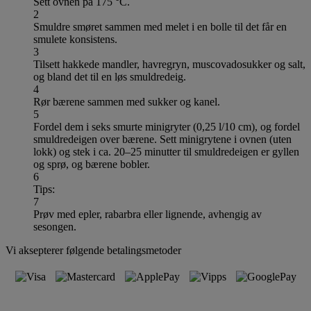
Sett ovnen på 175 °C.
2
Smuldre smøret sammen med melet i en bolle til det får en
smulete konsistens.
3
Tilsett hakkede mandler, havregryn, muscovadosukker og salt,
og bland det til en løs smuldredeig.
4
Rør bærene sammen med sukker og kanel.
5
Fordel dem i seks smurte minigryter (0,25 l/10 cm), og fordel
smuldredeigen over bærene. Sett minigrytene i ovnen (uten
lokk) og stek i ca. 20–25 minutter til smuldredeigen er gyllen
og sprø, og bærene bobler.
6
Tips:
7
Prøv med epler, rabarbra eller lignende, avhengig av
sesongen.
Vi aksepterer følgende betalingsmetoder