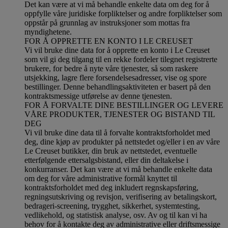
Det kan være at vi må behandle enkelte data om deg for å
oppfylle våre juridiske forpliktelser og andre forpliktelser som
oppstår på grunnlag av instruksjoner som mottas fra
myndighetene.
FOR Å OPPRETTE EN KONTO I LE CREUSET
Vi vil bruke dine data for å opprette en konto i Le Creuset
som vil gi deg tilgang til en rekke fordeler tilegnet registrerte
brukere, for bedre å nyte våre tjenester, så som raskere
utsjekking, lagre flere forsendelsesadresser, vise og spore
bestillinger. Denne behandlingsaktiviteten er basert på den
kontraktsmessige utførelse av denne tjenesten.
FOR Å FORVALTE DINE BESTILLINGER OG LEVERE
VÅRE PRODUKTER, TJENESTER OG BISTAND TIL
DEG
Vi vil bruke dine data til å forvalte kontraktsforholdet med
deg, dine kjøp av produkter på nettstedet og/eller i en av våre
Le Creuset butikker, din bruk av nettstedet, eventuelle
etterfølgende ettersalgsbistand, eller din deltakelse i
konkurranser. Det kan være at vi må behandle enkelte data
om deg for våre administrative formål knyttet til
kontraktsforholdet med deg inkludert regnskapsføring,
regningsutskriving og revisjon, verifisering av betalingskort,
bedrageri-screening, trygghet, sikkerhet, systemtesting,
vedlikehold, og statistisk analyse, osv. Av og til kan vi ha
behov for å kontakte deg av administrative eller driftsmessige