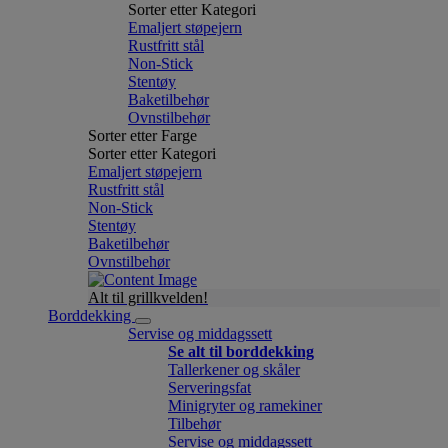
Sorter etter Kategori
Emaljert støpejern
Rustfritt stål
Non-Stick
Stentøy
Baketilbehør
Ovnstilbehør
Sorter etter Farge
Sorter etter Kategori
Emaljert støpejern
Rustfritt stål
Non-Stick
Stentøy
Baketilbehør
Ovnstilbehør
Alt til grillkvelden!
Borddekking
Servise og middagssett
Se alt til borddekking
Tallerkener og skåler
Serveringsfat
Minigryter og ramekiner
Tilbehør
Servise og middagssett