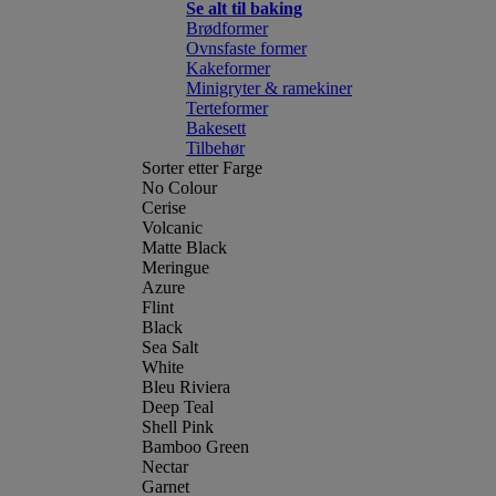
Se alt til baking
Brødformer
Ovnsfaste former
Kakeformer
Minigryter & ramekiner
Terteformer
Bakesett
Tilbehør
Sorter etter Farge
No Colour
Cerise
Volcanic
Matte Black
Meringue
Azure
Flint
Black
Sea Salt
White
Bleu Riviera
Deep Teal
Shell Pink
Bamboo Green
Nectar
Garnet