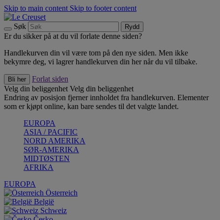
Skip to main content
Skip to footer content
Søk
Rydd
Er du sikker på at du vil forlate denne siden?
Handlekurven din vil være tom på den nye siden. Men ikke
bekymre deg, vi lagrer handlekurven din her når du vil tilbake.
Forlat siden
Bli her
Velg din beliggenhet
Velg din beliggenhet
Endring av posisjon fjerner innholdet fra handlekurven. Elementer
som er kjøpt online, kan bare sendes til det valgte landet.
EUROPA
ASIA / PACIFIC
NORD AMERIKA
SØR-AMERIKA
MIDTØSTEN
AFRIKA
EUROPA
Österreich
België
Schweiz
Česko