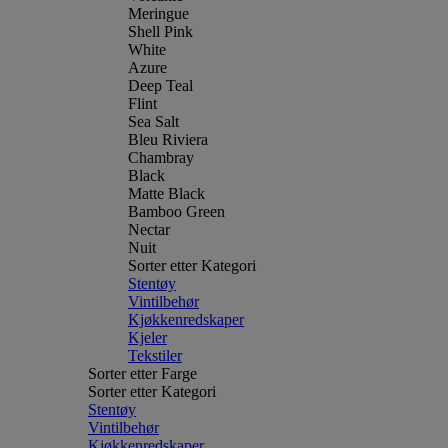
Meringue
Shell Pink
White
Azure
Deep Teal
Flint
Sea Salt
Bleu Riviera
Chambray
Black
Matte Black
Bamboo Green
Nectar
Nuit
Sorter etter Kategori
Stentøy
Vintilbehør
Kjøkkenredskaper
Kjeler
Tekstiler
Sorter etter Farge
Sorter etter Kategori
Stentøy
Vintilbehør
Kjøkkenredskaper