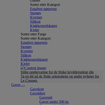
Garnet
Sorter etter Kategori
Emaljert støpejern
Stentøy
Kverner
Silikon
Kjøkkenredskaper
Kjeler
Sorter etter Farge
Sorter etter Kategori
Emaljert støpejern
Stentøy
Kverner
Silikon
Kjøkkenredskaper
Kjeler
Stilig oppbevaring for de friske krydderurtene din
Ta en titt på de flotte urtepottene og andre nyheter fra
Le Creuset.
Gaver
Gavekort
Gaveideer
Gavesett
Gaver under 500 kr.