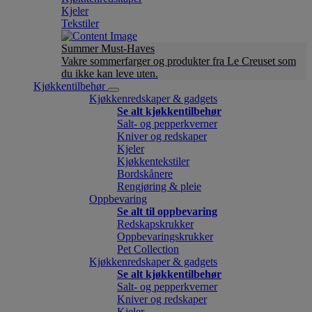
Kjeler
Tekstiler
Summer Must-Haves
Vakre sommerfarger og produkter fra Le Creuset som
du ikke kan leve uten.
Kjøkkentilbehør
Kjøkkenredskaper & gadgets
Se alt kjøkkentilbehør
Salt- og pepperkverner
Kniver og redskaper
Kjeler
Kjøkkentekstiler
Bordskånere
Rengjøring & pleie
Oppbevaring
Se alt til oppbevaring
Redskapskrukker
Oppbevaringskrukker
Pet Collection
Kjøkkenredskaper & gadgets
Se alt kjøkkentilbehør
Salt- og pepperkverner
Kniver og redskaper
Kjeler