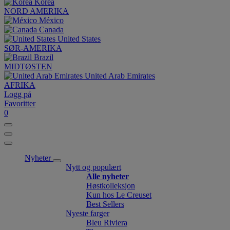
Korea
NORD AMERIKA
México
Canada
United States
SØR-AMERIKA
Brazil
MIDTØSTEN
United Arab Emirates
AFRIKA
Logg på
Favoritter
0
Nyheter
Nytt og populært
Alle nyheter
Høstkolleksjon
Kun hos Le Creuset
Best Sellers
Nyeste farger
Bleu Riviera