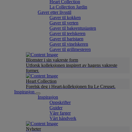
Heart Collection
La Collection Jardin
Gaver etter livsstil
Gaver til kokken
Gaver til verten
Gaver til bakeentusiasten
Gaver til teelskeren
Gaver til baristaen
Gaver til vinelskeren
Gaver til grillmesteren
Blomster i sin vakreste form
Utforsk kolleksjonen inspirert av hagens vakreste
former.
Heart Collection
Forelsk deg i Heart-kolleksjonen fra Le Creuset.
Inspirasjon
Inspirasjon
Oppskrifter
Guider
Våre farger
Vårt håndverk
Nyheter