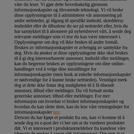
våre du leser. Vi gjør dette hovedsakelig gjennom
informasjonskapsler og tilsvarende teknologi. Vi vil bruke
disse opplysningene til å administrere vår annonsering på
andre nettsteder, gi tilgang til spesifikt innhold, skreddersy
innholdet eller de tilbudene du ser på nettstedet eller, hvis du
har samtykket til å abonnere på nyhetsbrevet vårt, å sende deg
relevante meldinger som vi tror du kan være interessert i.
Opplysningene om deg vil ikke brukes til andre formål.
Bruken av informasjonskapsler er avhengig av samtykke fra
deg. Hvis du ønsker at disse opplysningene ikke skal brukes
til å gi deg interessebaserte annonser, innhold eller meldinger,
kan du begrense bruken av opplysningene om dine online-
handlinger ved å velge dine innstillinger for
informasjonskapsler (men husk at enkelte informasjonskapsler
er nødvendige for å kunne bruke nettstedet). Vennligst merk
deg at dette ikke fratar deg muligheten til å få tilsendt
annonser, tilbud eller meldinger. Du vil fortsatt motta
generiske annonser, tilbud eller meldinger. For mer
informasjon om hvordan vi bruker informasjonskapsler og
hvordan du kan slette dem, kan du lese våre retningslinjer for
informasjonskapsler
her
.
Dersom du har kjøpt et produkt fra oss, kan vi komme til å
sende deg en e-post der vi ber om at du vurderer produktet
ditt. Vi er interessert i produktanmeldelser fra kundene våre
(dersom de ønsker å oppgi slik informasjon). Det gjør at vi