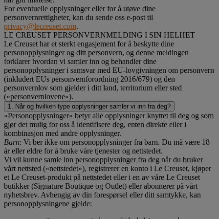
For eventuelle opplysninger eller for å utøve dine
personvernrettigheter, kan du sende oss e-post til
privacy@lecreuset.com
.
LE CREUSET PERSONVERNMELDING I SIN HELHET
Le Creuset har et sterkt engasjement for å beskytte dine
personopplysninger og ditt personvern, og denne meldingen
forklarer hvordan vi samler inn og behandler dine
personopplysninger i samsvar med EU-lovgivningen om personvern
(inkludert EUs personvernforordning 2016/679) og den
personvernlov som gjelder i ditt land, territorium eller sted
(«personvernlovene»).
1. Når og hvilken type opplysninger samler vi inn fra deg?
«Personopplysninger» betyr alle opplysninger knyttet til deg og som
gjør det mulig for oss å identifisere deg, enten direkte eller i
kombinasjon med andre opplysninger.
Barn
: Vi ber ikke om personopplysninger fra barn. Du må være 18
år eller eldre for å bruke våre tjenester og nettstedet.
Vi vil kunne samle inn personopplysninger fra deg når du bruker
vårt nettsted («nettstedet»), registrerer en konto i Le Creuset, kjøper
et Le Creuset-produkt på nettstedet eller i en av våre Le Creuset
butikker (Signature Boutique og Outlet) eller abonnerer på vårt
nyhetsbrev. Avhengig av din forespørsel eller ditt samtykke, kan
personopplysningene gjelde: