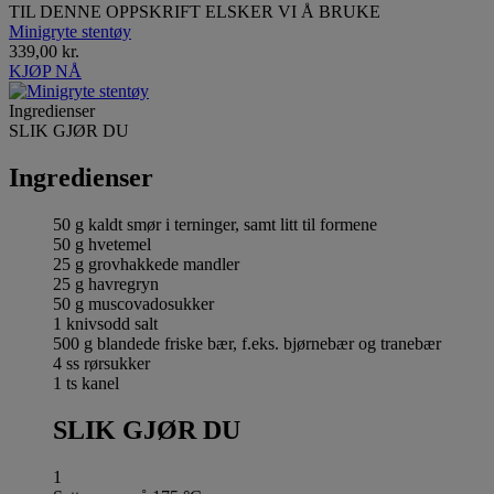
TIL DENNE OPPSKRIFT ELSKER VI Å BRUKE
Minigryte stentøy
339,00 kr.
KJØP NÅ
Ingredienser
SLIK GJØR DU
Ingredienser
50 g kaldt smør i terninger, samt litt til formene
50 g hvetemel
25 g grovhakkede mandler
25 g havregryn
50 g muscovadosukker
1 knivsodd salt
500 g blandede friske bær, f.eks. bjørnebær og tranebær
4 ss rørsukker
1 ts kanel
SLIK GJØR DU
1