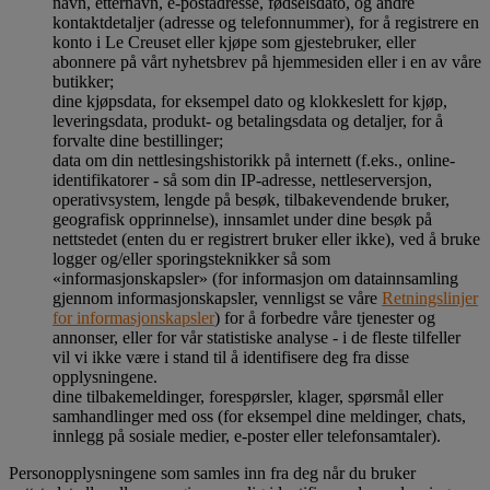
navn, etternavn, e-postadresse, fødselsdato, og andre
kontaktdetaljer (adresse og telefonnummer), for å registrere en
konto i Le Creuset eller kjøpe som gjestebruker, eller
abonnere på vårt nyhetsbrev på hjemmesiden eller i en av våre
butikker;
dine kjøpsdata, for eksempel dato og klokkeslett for kjøp,
leveringsdata, produkt- og betalingsdata og detaljer, for å
forvalte dine bestillinger;
data om din nettlesingshistorikk på internett (f.eks., online-
identifikatorer - så som din IP-adresse, nettleserversjon,
operativsystem, lengde på besøk, tilbakevendende bruker,
geografisk opprinnelse), innsamlet under dine besøk på
nettstedet (enten du er registrert bruker eller ikke), ved å bruke
logger og/eller sporingsteknikker så som
«informasjonskapsler» (for informasjon om datainnsamling
gjennom informasjonskapsler, vennligst se våre
Retningslinjer
for informasjonskapsler
) for å forbedre våre tjenester og
annonser, eller for vår statistiske analyse - i de fleste tilfeller
vil vi ikke være i stand til å identifisere deg fra disse
opplysningene.
dine tilbakemeldinger, forespørsler, klager, spørsmål eller
samhandlinger med oss (for eksempel dine meldinger, chats,
innlegg på sosiale medier, e-poster eller telefonsamtaler).
Personopplysningene som samles inn fra deg når du bruker