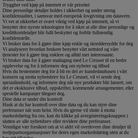
Trygghet ved kjøp på internett er vår prioritet
Dine personlige detaljer holdes i sikkerhet og under streng
konfidensialitet, i samsvar med europeisk lovgivning om datavern.
Vi vet at sikkerhet er svært viktig ved kjøp på internett, så vi
benytter den nyeste teknologien for å sikre at alle dine personlige og
kredittkortdetaljer blir fullt beskyttet og forblir fullstendig
konfidensielle.
Vi bruker data for å gjøre dine kjøp enkle og skreddersydde for deg
Vi analyserer hvordan brukere benytter vårt nettsted og våre
tjenester for å gjøre ting enklere og alltid mer interessante.
Vi bruker data for å gjøre matlaging med Le Creuset til en bedre
opplevelse og for å informere deg om nyheter og tilbud
Hvis du bestemmer deg for å bli en del av kundedatabasen i vårt
konsern og motta nyhetsbrev fra Le Creuset, vil vi sende deg
spesialinnhold, og informere deg når nye produkter blir lansert, om
det er eksklusive tilbud, oppskrifter, kommende arrangementer, eller
spesielle kampanjer tilegnet deg.
Dine data er under din kontroll
Husk at du har kontroll over dine data og du kan styre dine
preferanser når som helst. Hvis du gjerne vil slutte å motta
markedsføring fra oss, kan du klikke på avregistreringsknappen i
slutten av alle nyhetsbrev eller revidere dine preferanser.
Vennligst vær forsikret om at vi aldri vil overlevere dine detaljer til
tredjepartsorganisasjoner for deres egen markedsføring uten at du
har gitt tillatelse.