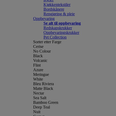
Kjøkkentekstiler
Bordskånere
Rengjøring & pleie
Oppbevaring
Se alt til oppbevaring
Redskapskrukker
Oppbevaringskrukker
Pet Collection
Sorter etter Farge
Cerise
No Colour
Black
Volcanic
Flint
Azure
Meringue
White
Bleu Riviera
Matte Black
Nectar
Sea Salt
Bamboo Green
Deep Teal
Nuit