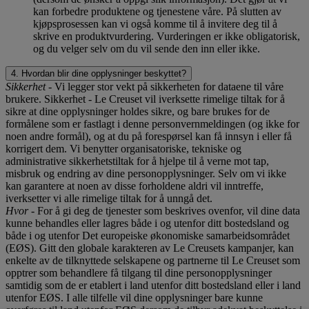
kan forbedre produktene og tjenestene våre. På slutten av
kjøpsprosessen kan vi også komme til å invitere deg til å
skrive en produktvurdering. Vurderingen er ikke obligatorisk,
og du velger selv om du vil sende den inn eller ikke.
4. Hvordan blir dine opplysninger beskyttet?
Sikkerhet
- Vi legger stor vekt på sikkerheten for dataene til våre
brukere. Sikkerhet - Le Creuset vil iverksette rimelige tiltak for å
sikre at dine opplysninger holdes sikre, og bare brukes for de
formålene som er fastlagt i denne personvernmeldingen (og ikke for
noen andre formål), og at du på forespørsel kan få innsyn i eller få
korrigert dem. Vi benytter organisatoriske, tekniske og
administrative sikkerhetstiltak for å hjelpe til å verne mot tap,
misbruk og endring av dine personopplysninger. Selv om vi ikke
kan garantere at noen av disse forholdene aldri vil inntreffe,
iverksetter vi alle rimelige tiltak for å unngå det.
Hvor
- For å gi deg de tjenester som beskrives ovenfor, vil dine data
kunne behandles eller lagres både i og utenfor ditt bostedsland og
både i og utenfor Det europeiske økonomiske samarbeidsområdet
(EØS). Gitt den globale karakteren av Le Creusets kampanjer, kan
enkelte av de tilknyttede selskapene og partnerne til Le Creuset som
opptrer som behandlere få tilgang til dine personopplysninger
samtidig som de er etablert i land utenfor ditt bostedsland eller i land
utenfor EØS. I alle tilfelle vil dine opplysninger bare kunne