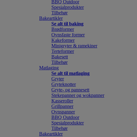
BBQ Outdoor
Spesialprodukter
Tilbehør
Bakeartikler
Se alt til baking
Brødformer
Ovnsfaste former
Kakeformer
Minigryter & ramekiner
Terteformer
Bakesett
Tilbehør
Matlaging
Se alt til matlaging
Gryter
Gryteknotter
Gryte- og pannesett
Stekepanner og wokpanner
Kasseroller
Grillpanner
Ovnspanner
BBQ Outdoor
Spesialprodukter
Tilbehør
Bakeartikler