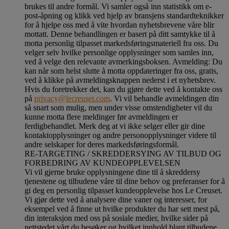
brukes til andre formål. Vi samler også inn statistikk om e-
post-åpning og klikk ved hjelp av bransjens standardteknikker
for å hjelpe oss med å vite hvordan nyhetsbrevene våre blir
mottatt. Denne behandlingen er basert på ditt samtykke til å
motta personlig tilpasset markedsføringsmateriell fra oss. Du
velger selv hvilke personlige opplysninger som samles inn,
ved å velge den relevante avmerkingsboksen. Avmelding: Du
kan når som helst slutte å motta oppdateringer fra oss, gratis,
ved å klikke på avmeldingsknappen nederst i et nyhetsbrev.
Hvis du foretrekker det, kan du gjøre dette ved å kontakte oss
på
privacy@lecreuset.com
. Vi vil behandle avmeldingen din
så snart som mulig, men under visse omstendigheter vil du
kunne motta flere meldinger før avmeldingen er
ferdigbehandlet.
Merk deg at vi ikke selger eller gir dine
kontaktopplysninger og andre personopplysninger videre til
andre selskaper for deres markedsføringsformål
.
RE-TARGETING / SKREDDERSYING AV TILBUD OG
FORBEDRING AV KUNDEOPPLEVELSEN
Vi vil gjerne bruke opplysningene dine til å skreddersy
tjenestene og tilbudene våre til dine behov og preferanser for å
gi deg en personlig tilpasset kundeopplevelse hos Le Creuset.
Vi gjør dette ved å analysere dine vaner og interesser, for
eksempel ved å finne ut hvilke produkter du har sett mest på,
din interaksjon med oss på sosiale medier, hvilke sider på
nettstedet vårt du besøker og hvilket innhold blant tilbudene