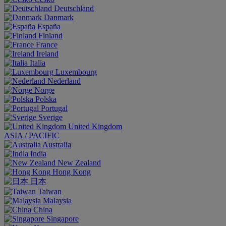
Deutschland
Danmark
España
Finland
France
Ireland
Italia
Luxembourg
Nederland
Norge
Polska
Portugal
Sverige
United Kingdom
ASIA / PACIFIC
Australia
India
New Zealand
Hong Kong
日本
Taiwan
Malaysia
China
Singapore