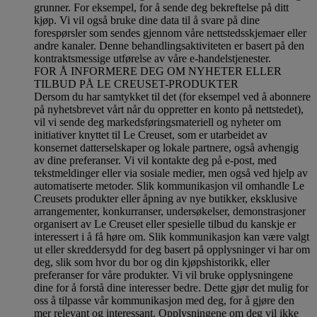
grunner. For eksempel, for å sende deg bekreftelse på ditt
kjøp. Vi vil også bruke dine data til å svare på dine
forespørsler som sendes gjennom våre nettstedsskjemaer eller
andre kanaler. Denne behandlingsaktiviteten er basert på den
kontraktsmessige utførelse av våre e-handelstjenester.
FOR Å INFORMERE DEG OM NYHETER ELLER
TILBUD PÅ LE CREUSET-PRODUKTER
Dersom du har samtykket til det (for eksempel ved å abonnere
på nyhetsbrevet vårt når du oppretter en konto på nettstedet),
vil vi sende deg markedsføringsmateriell og nyheter om
initiativer knyttet til Le Creuset, som er utarbeidet av
konsernet datterselskaper og lokale partnere, også avhengig
av dine preferanser. Vi vil kontakte deg på e-post, med
tekstmeldinger eller via sosiale medier, men også ved hjelp av
automatiserte metoder. Slik kommunikasjon vil omhandle Le
Creusets produkter eller åpning av nye butikker, eksklusive
arrangementer, konkurranser, undersøkelser, demonstrasjoner
organisert av Le Creuset eller spesielle tilbud du kanskje er
interessert i å få høre om. Slik kommunikasjon kan være valgt
ut eller skreddersydd for deg basert på opplysninger vi har om
deg, slik som hvor du bor og din kjøpshistorikk, eller
preferanser for våre produkter. Vi vil bruke opplysningene
dine for å forstå dine interesser bedre. Dette gjør det mulig for
oss å tilpasse vår kommunikasjon med deg, for å gjøre den
mer relevant og interessant. Opplysningene om deg vil ikke