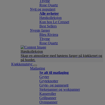
Thyme
Rose Quartz
Nytt og populært
Alle nyheter
Høstkolleksjon
Kun hos Le Creuset
Best Sellers
Nyeste farger
Bleu Riviera
Thyme
Rose Quartz
Høstkolleksjon
Skap en atmosfære med høstens farger på kjøkkenet og
på bordet.
Kjøkkenutstyr
Matlaging
Se alt til matlaging
Gryter
Gryteknotter
Gryte- og pannesett
Stekepanner og wokpanner
Kasseroller
Grillpanner
Ovnspanner