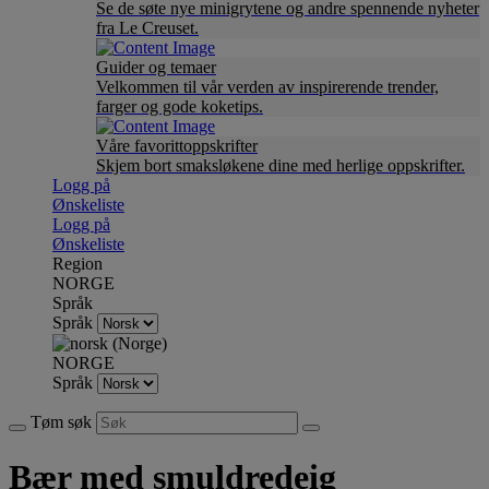
Se de søte nye minigrytene og andre spennende nyheter
fra Le Creuset.
Guider og temaer
Velkommen til vår verden av inspirerende trender,
farger og gode koketips.
Våre favorittoppskrifter
Skjem bort smaksløkene dine med herlige oppskrifter.
Logg på
Ønskeliste
Logg på
Ønskeliste
Region
NORGE
Språk
Språk
NORGE
Språk
Tøm søk
Bær med smuldredeig