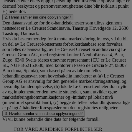
nettstedet eller ellers oppgir personlig identifiserende opplysninger er
dermed beskyttet og personvernrettighetene dine blir forklart i punkt
H) nedenfor.
2. Hvem samler inn dine opplysninger?
Den dataansvarlige for de e-handelstjenester som tilbys gjennom
nettstedet er Le Creuset Scandinavia, Taastrup Hovedgade 12, 2630
Taastrup, Danmark.
Hvis du bestemmer deg for å motta markedsføring fra oss, vil du bli
en del av Le Creuset-konsernets forbrukerdatabase som forvaltes,
som felles dataansvarlig, av Le Creuset Creuset Scandinavia og Le
Creuset Group AG, med registrert kontor i Neuhofstrasse 4, Baar,
Zugo, 6340 Sveits (deres utnevnte representant i EU er Le Creuset
SL, NUF B62153630, med kontorer i Paseo de Gracia 9 2º, 08007
Barcelona, Spania), som basert på en avtale om felles
behandlingsansvar, som hovedsakelig innebærer at (a) Le Creuset
Group AG er ansvarlig for den generelle markedsføringsstrategi og
personlig kundeopplevelse; (b) lokale Le Creuset-enheter drar nytte
av og implementerer den nevnte strategien, samt utvikler egne
markedsføringskommunikasjoner og -initiativ på lokalt nivå
(innenfor et spesifikt land); (c) begge de felles behandlingsansvarlige
er pålagt å håndtere forespørsler om den registrertes rettigheter.
3. Hvorfor samler vi inn disse opplysningene?
Vi vil kunne behandle dine data for følgende formål:
FOR VÅRE JURIDISKE FORPLIKTELSER