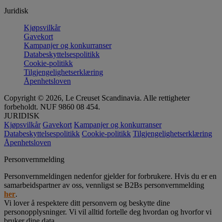
Juridisk
Kjøpsvilkår
Gavekort
Kampanjer og konkurranser
Databeskyttelsespolitikk
Cookie-politikk
Tilgjengelighetserklæring
Åpenhetsloven
Copyright © 2026, Le Creuset Scandinavia. Alle rettigheter
forbeholdt. NUF 9860 08 454.
JURIDISK
Kjøpsvilkår
Gavekort
Kampanjer og konkurranser
Databeskyttelsespolitikk
Cookie-politikk
Tilgjengelighetserklæring
Åpenhetsloven
Personvernmelding
Personvernmeldingen nedenfor gjelder for forbrukere. Hvis du er en
samarbeidspartner av oss, vennligst se B2Bs personvernmelding
her
.
Vi lover å respektere ditt personvern og beskytte dine
personopplysninger. Vi vil alltid fortelle deg hvordan og hvorfor vi
bruker dine data.