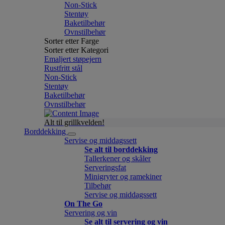
Non-Stick
Stentøy
Baketilbehør
Ovnstilbehør
Sorter etter Farge
Sorter etter Kategori
Emaljert støpejern
Rustfritt stål
Non-Stick
Stentøy
Baketilbehør
Ovnstilbehør
Alt til grillkvelden!
Borddekking
Servise og middagssett
Se alt til borddekking
Tallerkener og skåler
Serveringsfat
Minigryter og ramekiner
Tilbehør
Servise og middagssett
On The Go
Servering og vin
Se alt til servering og vin