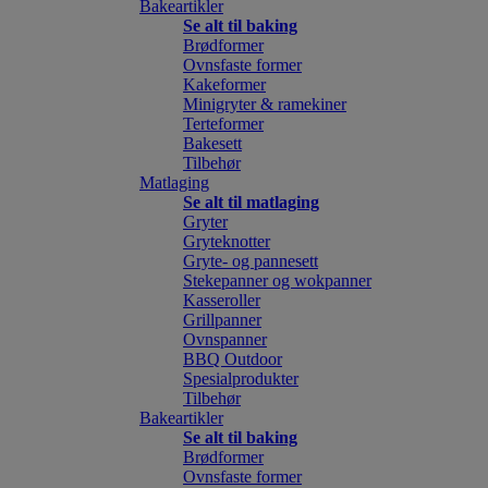
Bakeartikler
Se alt til baking
Brødformer
Ovnsfaste former
Kakeformer
Minigryter & ramekiner
Terteformer
Bakesett
Tilbehør
Matlaging
Se alt til matlaging
Gryter
Gryteknotter
Gryte- og pannesett
Stekepanner og wokpanner
Kasseroller
Grillpanner
Ovnspanner
BBQ Outdoor
Spesialprodukter
Tilbehør
Bakeartikler
Se alt til baking
Brødformer
Ovnsfaste former