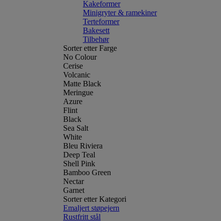
Kakeformer
Minigryter & ramekiner
Terteformer
Bakesett
Tilbehør
Sorter etter Farge
No Colour
Cerise
Volcanic
Matte Black
Meringue
Azure
Flint
Black
Sea Salt
White
Bleu Riviera
Deep Teal
Shell Pink
Bamboo Green
Nectar
Garnet
Sorter etter Kategori
Emaljert støpejern
Rustfritt stål