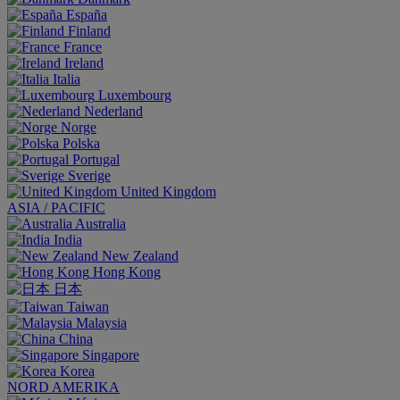
España
Finland
France
Ireland
Italia
Luxembourg
Nederland
Norge
Polska
Portugal
Sverige
United Kingdom
ASIA / PACIFIC
Australia
India
New Zealand
Hong Kong
日本
Taiwan
Malaysia
China
Singapore
Korea
NORD AMERIKA