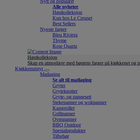
Nytt og populært
Alle nyheter
Høstkolleksjon
Kun hos Le Creuset
Best Sellers
Nyeste farger
Bleu Riviera
Thyme
Rose Quartz
Høstkolleksjon
Skap en atmosfære med høstens farger på kjøkkenet og p
Kjøkkenutstyr
Matlaging
Se alt til matlaging
Gryter
Gryteknotter
Gryte- og pannesett
Stekepanner og wokpanner
Kasseroller
Grillpanner
Ovnspanner
BBQ Outdoor
Spesialprodukter
Tilbehør