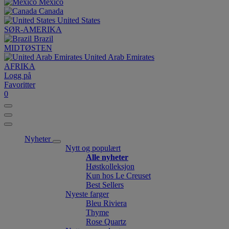
México
Canada
United States
SØR-AMERIKA
Brazil
MIDTØSTEN
United Arab Emirates
AFRIKA
Logg på
Favoritter
0
Nyheter
Nytt og populært
Alle nyheter
Høstkolleksjon
Kun hos Le Creuset
Best Sellers
Nyeste farger
Bleu Riviera
Thyme
Rose Quartz