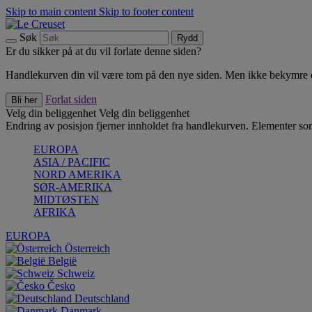
Skip to main content
Skip to footer content
Søk
Rydd
Er du sikker på at du vil forlate denne siden?
Handlekurven din vil være tom på den nye siden. Men ikke bekymre deg
Forlat siden
Bli her
Velg din beliggenhet
Velg din beliggenhet
Endring av posisjon fjerner innholdet fra handlekurven. Elementer som 
EUROPA
ASIA / PACIFIC
NORD AMERIKA
SØR-AMERIKA
MIDTØSTEN
AFRIKA
EUROPA
Österreich
België
Schweiz
Česko
Deutschland
Danmark