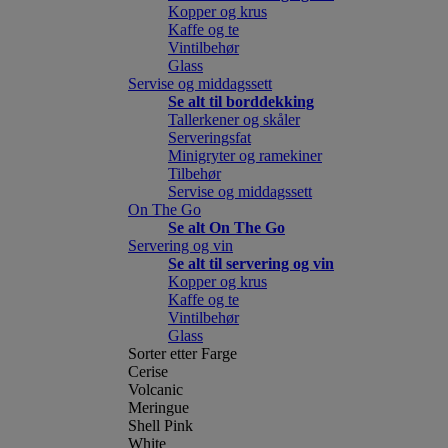
Kopper og krus
Kaffe og te
Vintilbehør
Glass
Servise og middagssett
Se alt til borddekking
Tallerkener og skåler
Serveringsfat
Minigryter og ramekiner
Tilbehør
Servise og middagssett
On The Go
Se alt On The Go
Servering og vin
Se alt til servering og vin
Kopper og krus
Kaffe og te
Vintilbehør
Glass
Sorter etter Farge
Cerise
Volcanic
Meringue
Shell Pink
White