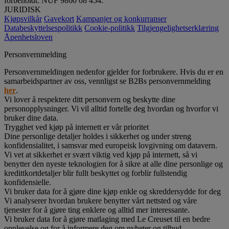
forbeholdt. NUF 9860 08 454.
JURIDISK
Kjøpsvilkår
Gavekort
Kampanjer og konkurranser
Databeskyttelsespolitikk
Cookie-politikk
Tilgjengelighetserklæring
Åpenhetsloven
Personvernmelding
Personvernmeldingen nedenfor gjelder for forbrukere. Hvis du er en
samarbeidspartner av oss, vennligst se B2Bs personvernmelding
her
.
Vi lover å respektere ditt personvern og beskytte dine
personopplysninger. Vi vil alltid fortelle deg hvordan og hvorfor vi
bruker dine data.
Trygghet ved kjøp på internett er vår prioritet
Dine personlige detaljer holdes i sikkerhet og under streng
konfidensialitet, i samsvar med europeisk lovgivning om datavern.
Vi vet at sikkerhet er svært viktig ved kjøp på internett, så vi
benytter den nyeste teknologien for å sikre at alle dine personlige og
kredittkortdetaljer blir fullt beskyttet og forblir fullstendig
konfidensielle.
Vi bruker data for å gjøre dine kjøp enkle og skreddersydde for deg
Vi analyserer hvordan brukere benytter vårt nettsted og våre
tjenester for å gjøre ting enklere og alltid mer interessante.
Vi bruker data for å gjøre matlaging med Le Creuset til en bedre
opplevelse og for å informere deg om nyheter og tilbud