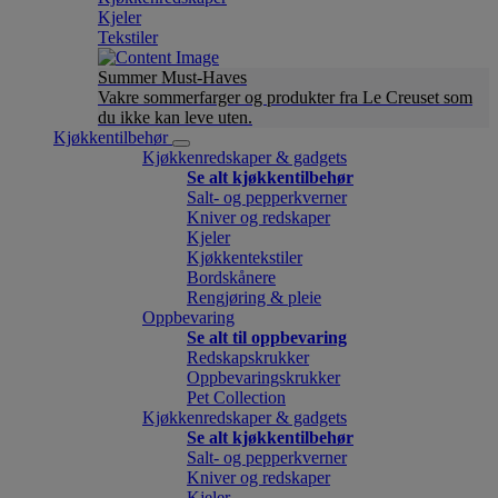
Kjeler
Tekstiler
Summer Must-Haves
Vakre sommerfarger og produkter fra Le Creuset som
du ikke kan leve uten.
Kjøkkentilbehør
Kjøkkenredskaper & gadgets
Se alt kjøkkentilbehør
Salt- og pepperkverner
Kniver og redskaper
Kjeler
Kjøkkentekstiler
Bordskånere
Rengjøring & pleie
Oppbevaring
Se alt til oppbevaring
Redskapskrukker
Oppbevaringskrukker
Pet Collection
Kjøkkenredskaper & gadgets
Se alt kjøkkentilbehør
Salt- og pepperkverner
Kniver og redskaper
Kjeler