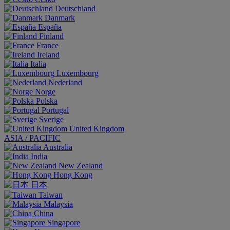
Deutschland
Danmark
España
Finland
France
Ireland
Italia
Luxembourg
Nederland
Norge
Polska
Portugal
Sverige
United Kingdom
ASIA / PACIFIC
Australia
India
New Zealand
Hong Kong
日本
Taiwan
Malaysia
China
Singapore