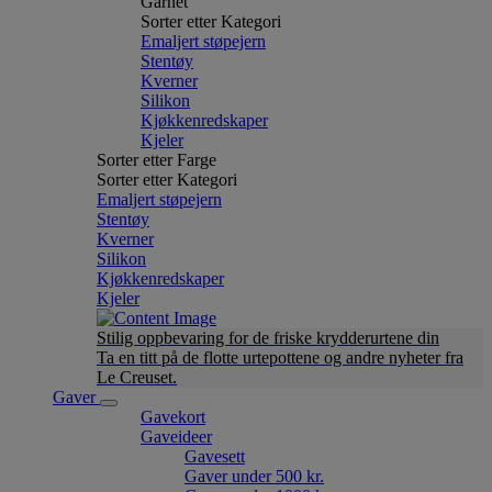
Garnet
Sorter etter Kategori
Emaljert støpejern
Stentøy
Kverner
Silikon
Kjøkkenredskaper
Kjeler
Sorter etter Farge
Sorter etter Kategori
Emaljert støpejern
Stentøy
Kverner
Silikon
Kjøkkenredskaper
Kjeler
Stilig oppbevaring for de friske krydderurtene din
Ta en titt på de flotte urtepottene og andre nyheter fra
Le Creuset.
Gaver
Gavekort
Gaveideer
Gavesett
Gaver under 500 kr.