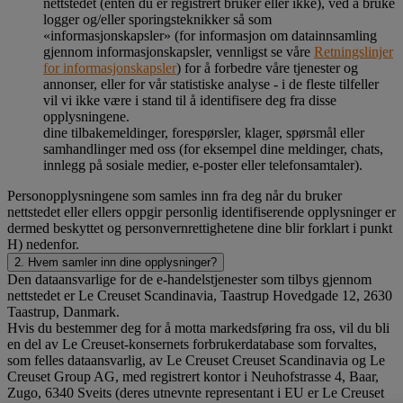
nettstedet (enten du er registrert bruker eller ikke), ved å bruke
logger og/eller sporingsteknikker så som
«informasjonskapsler» (for informasjon om datainnsamling
gjennom informasjonskapsler, vennligst se våre
Retningslinjer
for informasjonskapsler
) for å forbedre våre tjenester og
annonser, eller for vår statistiske analyse - i de fleste tilfeller
vil vi ikke være i stand til å identifisere deg fra disse
opplysningene.
dine tilbakemeldinger, forespørsler, klager, spørsmål eller
samhandlinger med oss (for eksempel dine meldinger, chats,
innlegg på sosiale medier, e-poster eller telefonsamtaler).
Personopplysningene som samles inn fra deg når du bruker
nettstedet eller ellers oppgir personlig identifiserende opplysninger er
dermed beskyttet og personvernrettighetene dine blir forklart i punkt
H) nedenfor.
2. Hvem samler inn dine opplysninger?
Den dataansvarlige for de e-handelstjenester som tilbys gjennom
nettstedet er Le Creuset Scandinavia, Taastrup Hovedgade 12, 2630
Taastrup, Danmark.
Hvis du bestemmer deg for å motta markedsføring fra oss, vil du bli
en del av Le Creuset-konsernets forbrukerdatabase som forvaltes,
som felles dataansvarlig, av Le Creuset Creuset Scandinavia og Le
Creuset Group AG, med registrert kontor i Neuhofstrasse 4, Baar,
Zugo, 6340 Sveits (deres utnevnte representant i EU er Le Creuset