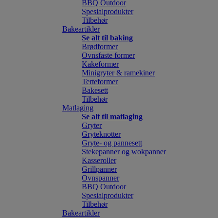
BBQ Outdoor
Spesialprodukter
Tilbehør
Bakeartikler
Se alt til baking
Brødformer
Ovnsfaste former
Kakeformer
Minigryter & ramekiner
Terteformer
Bakesett
Tilbehør
Matlaging
Se alt til matlaging
Gryter
Gryteknotter
Gryte- og pannesett
Stekepanner og wokpanner
Kasseroller
Grillpanner
Ovnspanner
BBQ Outdoor
Spesialprodukter
Tilbehør
Bakeartikler