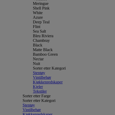
Meringue
Shell Pink
White
Azure
Deep Teal
Flint
Sea Salt
Bleu Riviera
Chambray
Black
Matte Black
Bamboo Green
Nectar
Nuit
Sorter etter Kategori
Stentøy
Vintilbehør
Kjøkkenredskaper
Kjeler
Tekstiler
Sorter etter Farge
Sorter etter Kategori
Stentøy
Vintilbehør
Kjøkkenredskaper