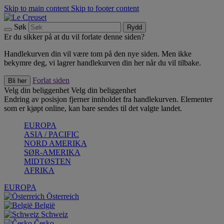
Skip to main content
Skip to footer content
Søk
Rydd
Er du sikker på at du vil forlate denne siden?
Handlekurven din vil være tom på den nye siden. Men ikke
bekymre deg, vi lagrer handlekurven din her når du vil tilbake.
Forlat siden
Bli her
Velg din beliggenhet
Velg din beliggenhet
Endring av posisjon fjerner innholdet fra handlekurven. Elementer
som er kjøpt online, kan bare sendes til det valgte landet.
EUROPA
ASIA / PACIFIC
NORD AMERIKA
SØR-AMERIKA
MIDTØSTEN
AFRIKA
EUROPA
Österreich
België
Schweiz
Česko