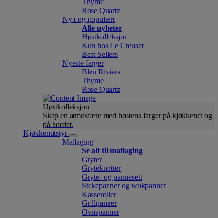
Thyme
Rose Quartz
Nytt og populært
Alle nyheter
Høstkolleksjon
Kun hos Le Creuset
Best Sellers
Nyeste farger
Bleu Riviera
Thyme
Rose Quartz
Høstkolleksjon
Skap en atmosfære med høstens farger på kjøkkenet og
på bordet.
Kjøkkenutstyr
Matlaging
Se alt til matlaging
Gryter
Gryteknotter
Gryte- og pannesett
Stekepanner og wokpanner
Kasseroller
Grillpanner
Ovnspanner