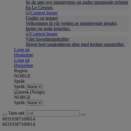
Se de søte nye minigrytene og andre spennende nyheter
fra Le Creuset.
Guider og temaer
Velkommen til vår verden av inspirerende trender,
farger og gode koketips.
Våre favorittoppskrifter
Skjem bort smaksløkene dine med herlige oppskrifter.
Logg på
Ønskeliste
Logg på
Ønskeliste
Region
NORGE
Språk
Språk
NORGE
Språk
Tøm søk
60319387160014
60319387160014