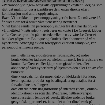
1. Når og hvilken type opplysninger samler vi inn fra deg?
«Personopplysninger» betyr alle opplysninger knyttet til deg og som
gjør det mulig for oss å identifisere deg, enten direkte eller i
kombinasjon med andre opplysninger.
Barn
: Vi ber ikke om personopplysninger fra barn. Du må være 18
år eller eldre for å bruke våre tjenester og nettstedet.
Vi vil kunne samle inn personopplysninger fra deg når du bruker
vårt nettsted («nettstedet»), registrerer en konto i Le Creuset, kjøper
et Le Creuset-produkt på nettstedet eller i en av våre Le Creuset
butikker (Signature Boutique og Outlet) eller abonnerer på vårt
nyhetsbrev. Avhengig av din forespørsel eller ditt samtykke, kan
personopplysningene gjelde:
navn, etternavn, e-postadresse, fødselsdato, og andre
kontaktdetaljer (adresse og telefonnummer), for å registrere en
konto i Le Creuset eller kjøpe som gjestebruker, eller
abonnere på vårt nyhetsbrev på hjemmesiden eller i en av våre
butikker;
dine kjøpsdata, for eksempel dato og klokkeslett for kjøp,
leveringsdata, produkt- og betalingsdata og detaljer, for å
forvalte dine bestillinger;
data om din nettlesingshistorikk på internett (f.eks., online-
identifikatorer - så som din IP-adresse, nettleserversjon,
operativsystem, lengde på besøk, tilbakevendende bruker,
geografisk opprinnelse), innsamlet under dine besøk på