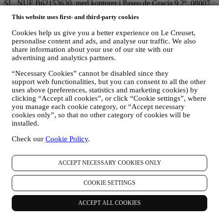
SL, NUF B62153630, med kontorer i Paseo de Gracia 9 2º, 08007
Barcelona, Spania), som basert på en avtale om felles
This website uses first- and third-party cookies
behandlingsansvar, som hovedsakelig innebærer at (a) Le Creuset
Group AG er ansvarlig for den generelle markedsføringsstrategi og
Cookies help us give you a better experience on Le Creuset,
personlig kundeopplevelse; (b) lokale Le Creuset-enheter drar nytte
personalise content and ads, and analyse our traffic. We also
av og implementerer den nevnte strategien, samt utvikler egne
share information about your use of our site with our
markedsføringskommunikasjoner og -initiativ på lokalt nivå
advertising and analytics partners.
(innenfor et spesifikt land); (c) begge de felles behandlingsansvarlige
er pålagt å håndtere forespørsler om den registrertes rettigheter.
“Necessary Cookies” cannot be disabled since they
support web functionalities, but you can consent to all the other
3. Hvorfor samler vi inn disse opplysningene?
uses above (preferences, statistics and marketing cookies) by
Vi vil kunne behandle dine data for følgende formål:
clicking “Accept all cookies”, or click “Cookie settings”, where
you manage each cookie category, or “Accept necessary
FOR VÅRE JURIDISKE FORPLIKTELSER
cookies only”, so that no other category of cookies will be
Det kan være at vi må behandle enkelte data om deg for å
installed.
oppfylle våre juridiske forpliktelser og andre forpliktelser som
oppstår på grunnlag av instruksjoner som mottas fra
Check our
Cookie Policy
.
myndighetene.
FOR Å OPPRETTE EN KONTO I LE CREUSET
Vi vil bruke dine data for å opprette en konto i Le Creuset
ACCEPT NECESSARY COOKIES ONLY
som vil gi deg tilgang til en rekke fordeler tilegnet registrerte
brukere, for bedre å nyte våre tjenester, så som raskere
COOKIE SETTINGS
utsjekking, lagre flere forsendelsesadresser, vise og spore
bestillinger. Denne behandlingsaktiviteten er basert på den
ACCEPT ALL COOKIES
kontraktsmessige utførelse av denne tjenesten.
FOR Å FORVALTE DINE BESTILLINGER OG LEVERE