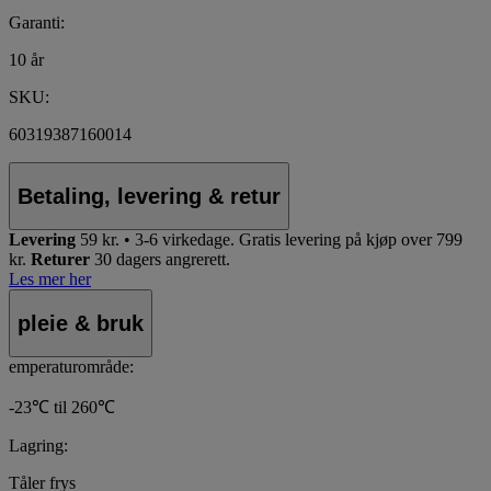
Garanti:
10 år
SKU:
60319387160014
Betaling, levering & retur
Levering
59 kr. • 3-6 virkedage.
Gratis levering på kjøp over 799
kr.
Returer
30 dagers angrerett.
Les mer her
pleie & bruk
emperaturområde:
-23℃ til 260℃
Lagring:
Tåler frys