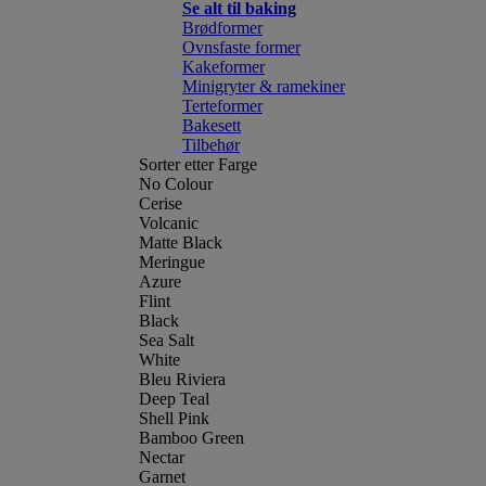
Se alt til baking
Brødformer
Ovnsfaste former
Kakeformer
Minigryter & ramekiner
Terteformer
Bakesett
Tilbehør
Sorter etter Farge
No Colour
Cerise
Volcanic
Matte Black
Meringue
Azure
Flint
Black
Sea Salt
White
Bleu Riviera
Deep Teal
Shell Pink
Bamboo Green
Nectar
Garnet