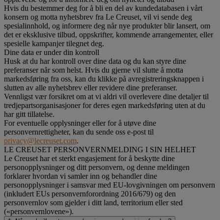
Hvis du bestemmer deg for å bli en del av kundedatabasen i vårt
konsern og motta nyhetsbrev fra Le Creuset, vil vi sende deg
spesialinnhold, og informere deg når nye produkter blir lansert, om
det er eksklusive tilbud, oppskrifter, kommende arrangementer, eller
spesielle kampanjer tilegnet deg.
Dine data er under din kontroll
Husk at du har kontroll over dine data og du kan styre dine
preferanser når som helst. Hvis du gjerne vil slutte å motta
markedsføring fra oss, kan du klikke på avregistreringsknappen i
slutten av alle nyhetsbrev eller revidere dine preferanser.
Vennligst vær forsikret om at vi aldri vil overlevere dine detaljer til
tredjepartsorganisasjoner for deres egen markedsføring uten at du
har gitt tillatelse.
For eventuelle opplysninger eller for å utøve dine
personvernrettigheter, kan du sende oss e-post til
privacy@lecreuset.com
.
LE CREUSET PERSONVERNMELDING I SIN HELHET
Le Creuset har et sterkt engasjement for å beskytte dine
personopplysninger og ditt personvern, og denne meldingen
forklarer hvordan vi samler inn og behandler dine
personopplysninger i samsvar med EU-lovgivningen om personvern
(inkludert EUs personvernforordning 2016/679) og den
personvernlov som gjelder i ditt land, territorium eller sted
(«personvernlovene»).