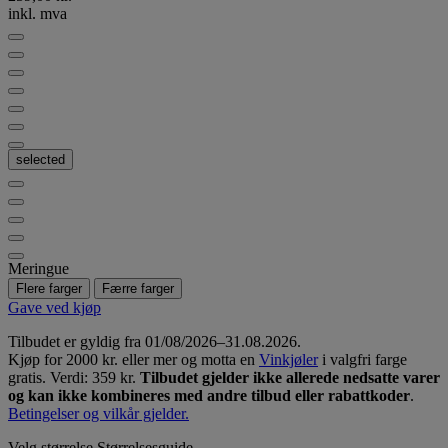
inkl. mva
selected
Meringue
Flere farger
Færre farger
Gave ved kjøp
Tilbudet er gyldig fra 01/08/2026–31.08.2026.
Kjøp for 2000 kr. eller mer og motta en
Vinkjøler
i valgfri farge
gratis. Verdi: 359 kr.
Tilbudet gjelder ikke allerede nedsatte varer
og kan ikke kombineres med andre tilbud eller rabattkoder
.
Betingelser og vilkår gjelder.
Velg størrelse
Størrelsesguide