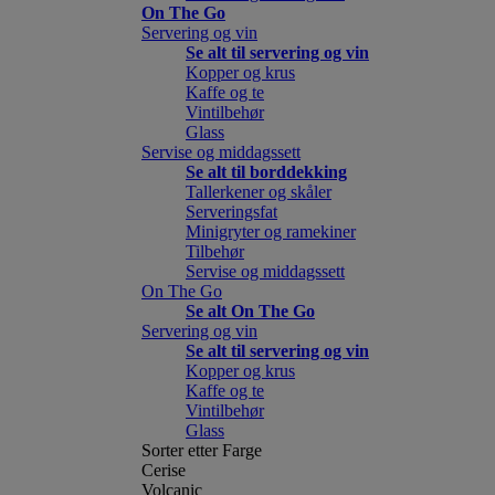
On The Go
Servering og vin
Se alt til servering og vin
Kopper og krus
Kaffe og te
Vintilbehør
Glass
Servise og middagssett
Se alt til borddekking
Tallerkener og skåler
Serveringsfat
Minigryter og ramekiner
Tilbehør
Servise og middagssett
On The Go
Se alt On The Go
Servering og vin
Se alt til servering og vin
Kopper og krus
Kaffe og te
Vintilbehør
Glass
Sorter etter Farge
Cerise
Volcanic