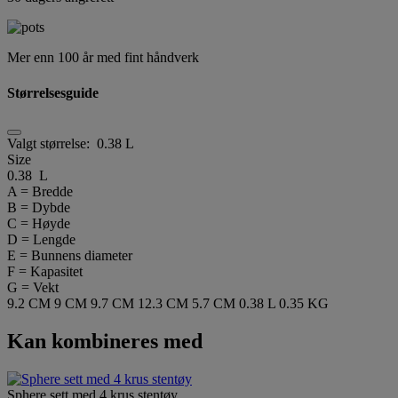
Mer enn 100 år med fint håndverk
Størrelsesguide
Valgt størrelse:
0.38 L
Size
0.38 L
A = Bredde
B = Dybde
C = Høyde
D = Lengde
E = Bunnens diameter
F = Kapasitet
G = Vekt
9.2 CM
9 CM
9.7 CM
12.3 CM
5.7 CM
0.38 L
0.35 KG
Kan kombineres med
Sphere sett med 4 krus stentøy