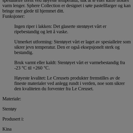
spesialleire brent ved høyeste temperatur, slik at te eller kaffe holdes
varm lenger. Sphere Collection er designet i søte pastellfarger og kan
bringe mer glede til hjemmet ditt.
Funksjoner:
Ingen riper i lakken: Det glaserte stentøyet vårt er
ripebestandig og lett å vaske.
Utmerket utforming: Stentøyet vårt er laget av spesialleire som
sikrer jevn temperatur. Den er også eksepsjonelt sterk og
bestandig.
Bruk varmt eller kaldt: Stentøyet vårt er varmebestandig fra
-23 °C til +260 °C.
Høyeste kvalitet: Le Creusets produkter fremstilles av de
fineste materialer ved anlegg rundt i verden, noe som sikrer
den kvaliteten du forventer fra Le Creuset.
Materiale:
Stentøy
Produsert i:
Kina