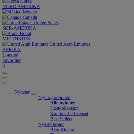
Korea
NORD AMERIKA
México
Canada
United States
SØR-AMERIKA
Brazil
MIDTØSTEN
United Arab Emirates
AFRIKA
Logg på
Favoritter
0
Nyheter
Nytt og populært
Alle nyheter
Høstkolleksjon
Kun hos Le Creuset
Best Sellers
Nyeste farger
Bleu Riviera