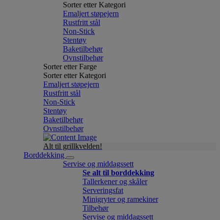
Sorter etter Kategori
Emaljert støpejern
Rustfritt stål
Non-Stick
Stentøy
Baketilbehør
Ovnstilbehør
Sorter etter Farge
Sorter etter Kategori
Emaljert støpejern
Rustfritt stål
Non-Stick
Stentøy
Baketilbehør
Ovnstilbehør
Alt til grillkvelden!
Borddekking
Servise og middagssett
Se alt til borddekking
Tallerkener og skåler
Serveringsfat
Minigryter og ramekiner
Tilbehør
Servise og middagssett