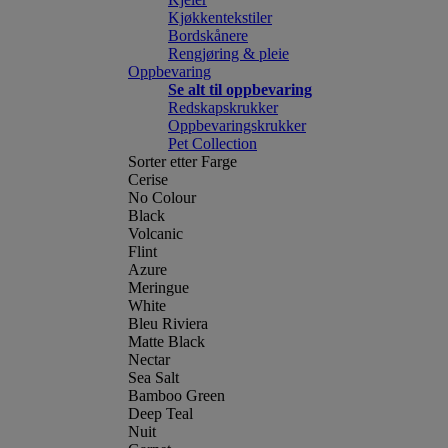
Kjøkkentekstiler
Bordskånere
Rengjøring & pleie
Oppbevaring
Se alt til oppbevaring
Redskapskrukker
Oppbevaringskrukker
Pet Collection
Sorter etter Farge
Cerise
No Colour
Black
Volcanic
Flint
Azure
Meringue
White
Bleu Riviera
Matte Black
Nectar
Sea Salt
Bamboo Green
Deep Teal
Nuit