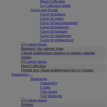
Heart Collection
La Collection Jardin
Gaver etter livsstil
Gaver til kokken
Gaver til verten
Gaver til bakeentusiasten
Gaver til teelskeren
Gaver til baristaen
Gaver til vinelskeren
Gaver til grillmesteren
Blomster i sin vakreste form
Utforsk kolleksjonen inspirert av hagens vakreste
former.
Heart Collection
Forelsk deg i Heart-kolleksjonen fra Le Creuset.
Inspirasjon
Inspirasjon
Oppskrifter
Guider
Våre farger
Vårt håndverk
Nyheter