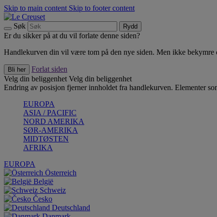
Skip to main content
Skip to footer content
Søk
Rydd
Er du sikker på at du vil forlate denne siden?
Handlekurven din vil være tom på den nye siden. Men ikke bekymre deg
Forlat siden
Bli her
Velg din beliggenhet
Velg din beliggenhet
Endring av posisjon fjerner innholdet fra handlekurven. Elementer som 
EUROPA
ASIA / PACIFIC
NORD AMERIKA
SØR-AMERIKA
MIDTØSTEN
AFRIKA
EUROPA
Österreich
België
Schweiz
Česko
Deutschland
Danmark