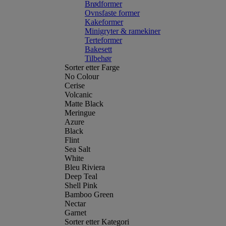
Brødformer
Ovnsfaste former
Kakeformer
Minigryter & ramekiner
Terteformer
Bakesett
Tilbehør
Sorter etter Farge
No Colour
Cerise
Volcanic
Matte Black
Meringue
Azure
Black
Flint
Sea Salt
White
Bleu Riviera
Deep Teal
Shell Pink
Bamboo Green
Nectar
Garnet
Sorter etter Kategori