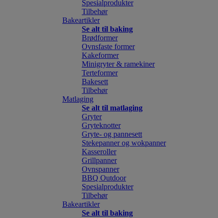
Spesialprodukter
Tilbehør
Bakeartikler
Se alt til baking
Brødformer
Ovnsfaste former
Kakeformer
Minigryter & ramekiner
Terteformer
Bakesett
Tilbehør
Matlaging
Se alt til matlaging
Gryter
Gryteknotter
Gryte- og pannesett
Stekepanner og wokpanner
Kasseroller
Grillpanner
Ovnspanner
BBQ Outdoor
Spesialprodukter
Tilbehør
Bakeartikler
Se alt til baking