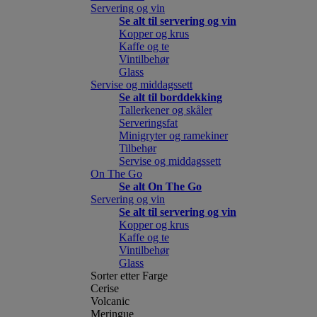
Servering og vin
Se alt til servering og vin
Kopper og krus
Kaffe og te
Vintilbehør
Glass
Servise og middagssett
Se alt til borddekking
Tallerkener og skåler
Serveringsfat
Minigryter og ramekiner
Tilbehør
Servise og middagssett
On The Go
Se alt On The Go
Servering og vin
Se alt til servering og vin
Kopper og krus
Kaffe og te
Vintilbehør
Glass
Sorter etter Farge
Cerise
Volcanic
Meringue