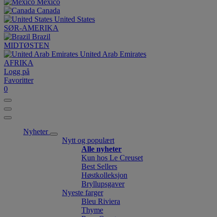
México
Canada
United States
SØR-AMERIKA
Brazil
MIDTØSTEN
United Arab Emirates
AFRIKA
Logg på
Favoritter
0
Nyheter
Nytt og populært
Alle nyheter
Kun hos Le Creuset
Best Sellers
Høstkolleksjon
Bryllupsgaver
Nyeste farger
Bleu Riviera
Thyme