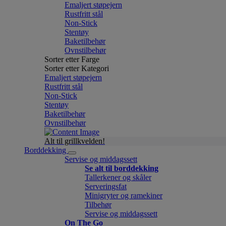
Emaljert støpejern
Rustfritt stål
Non-Stick
Stentøy
Baketilbehør
Ovnstilbehør
Sorter etter Farge
Sorter etter Kategori
Emaljert støpejern
Rustfritt stål
Non-Stick
Stentøy
Baketilbehør
Ovnstilbehør
Alt til grillkvelden!
Borddekking
Servise og middagssett
Se alt til borddekking
Tallerkener og skåler
Serveringsfat
Minigryter og ramekiner
Tilbehør
Servise og middagssett
On The Go