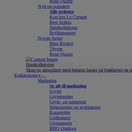
Rose Quartz
Nytt og populært
Alle nyheter
Kun hos Le Creuset
Best Sellers
Høstkolleksjon
Bryllupsgaver
Nyeste farger
Bleu Riviera
Thyme
Rose Quartz
Høstkolleksjon
Skap en atmosfære med høstens farger på kjøkkenet og p
Kjøkkenutstyr
Matlaging
Se alt til matlaging
Gryter
Gryteknotter
Gryte- og pannesett
Stekepanner og wokpanner
Kasseroller
Grillpanner
Ovnspanner
BBQ Outdoor