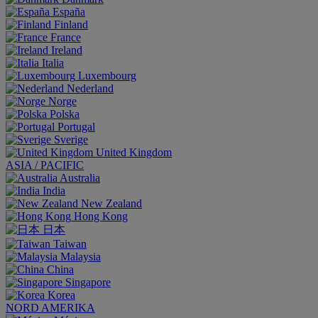
España
Finland
France
Ireland
Italia
Luxembourg
Nederland
Norge
Polska
Portugal
Sverige
United Kingdom
ASIA / PACIFIC
Australia
India
New Zealand
Hong Kong
日本
Taiwan
Malaysia
China
Singapore
Korea
NORD AMERIKA